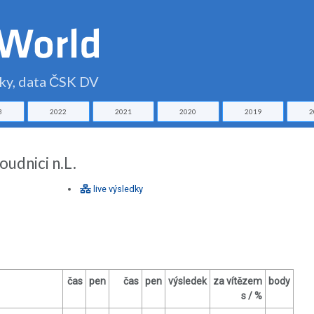
čky, data ČSK DV
3
2022
2021
2020
2019
2
udnici n.L.
live výsledky
čas
pen
čas
pen
výsledek
za vítězem
body
s / %