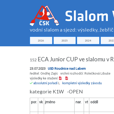
vodní slalom a sjezd: výsledky, žebří
2026
2025
2024
202
ECA Junior CUP ve slalomu v Ro
152
23.07.2023
USD Roudnice nad Labem
ředitel: Ondřej Zajíc vrchní rozhodčí: Rolečková Libuše
výsledky ke stažení:
absolutní pořadí
L
kompletní výsledky závodu
kategorie K1W -OPEN
por.
vk
jméno
nar.
vt
oddíl