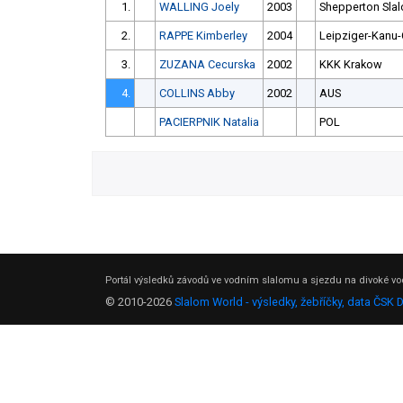
1.
WALLING Joely
2003
Shepperton Sla
2.
RAPPE Kimberley
2004
Leipziger-Kanu-
3.
ZUZANA Cecurska
2002
KKK Krakow
4.
COLLINS Abby
2002
AUS
PACIERPNIK Natalia
POL
Portál výsledků závodů ve vodním slalomu a sjezdu na divoké vod
© 2010-2026
Slalom World - výsledky, žebříčky, data ČSK 