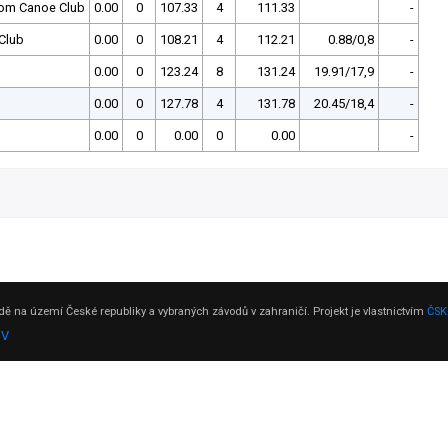
lom Canoe Club
0.00
0
107.33
4
111.33
-
Club
0.00
0
108.21
4
112.21
0.88/0,8
-
0.00
0
123.24
8
131.24
19.91/17,9
-
0.00
0
127.78
4
131.78
20.45/18,4
-
0.00
0
0.00
0
0.00
-
ě na území České republiky a vybraných závodů v zahraničí. Projekt je vlastnictvím
ČSK
DV