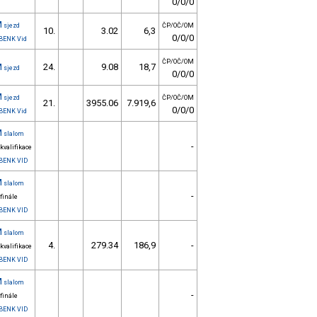
0/0/0
M
sjezd
ČP/OČ/OM
10.
3.02
6,3
0/0/0
BENK Vid
ČP/OČ/OM
M
24.
9.08
18,7
sjezd
0/0/0
M
sjezd
ČP/OČ/OM
21.
3955.06
7.919,6
0/0/0
BENK Vid
M
slalom
-
 kvalifikace
BENK VID
M
slalom
-
 finále
BENK VID
M
slalom
4.
279.34
186,9
-
 kvalifikace
BENK VID
M
slalom
-
 finále
BENK VID