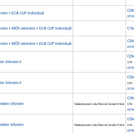
C2
bném + ECA CUP individuál
OŠTR
bném + MČR veteránů + ECA CUP individuál
C1
C2
bném + MČR veteránů + ECA CUP individuál
OŠTR
C2
ém Vrbném II
U16 -
OŠTR
C2
ém Vrbném II
U16 -
OŠTR
C2
Českém Vrbném
Vodácký areál Lídy Polesné České Vrbné
U16 -
OŠTR
C2
Českém Vrbném
Vodácký areál Lídy Polesné České Vrbné
U16 -
OŠTR