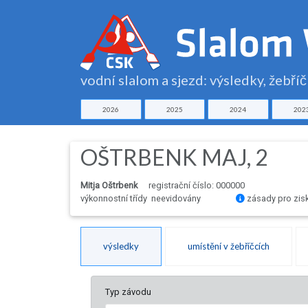
vodní slalom a sjezd: výsledky, žebří
2026
2025
2024
202
OŠTRBENK MAJ, 2
Mitja Oštrbenk
registrační číslo: 000000
výkonnostní třídy neevidovány
zásady pro zis
výsledky
umístění v žebříčcích
Typ závodu