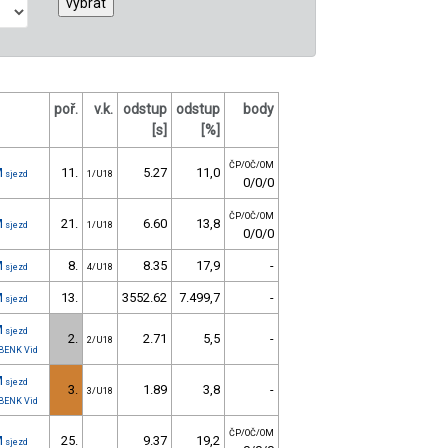
poř.
v.k.
odstup
odstup
body
[s]
[%]
ČP/OČ/OM
M
11.
5.27
11,0
sjezd
1/U18
0/0/0
ČP/OČ/OM
M
21.
6.60
13,8
sjezd
1/U18
0/0/0
M
8.
8.35
17,9
-
sjezd
4/U18
M
13.
3552.62
7.499,7
-
sjezd
M
sjezd
2.
2.71
5,5
-
2/U18
BENK Vid
M
sjezd
3.
1.89
3,8
-
3/U18
BENK Vid
ČP/OČ/OM
M
25.
9.37
19,2
sjezd