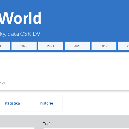
čky, data ČSK DV
3
2022
2021
2020
2019
2
k VT
statistika
historie
Trať