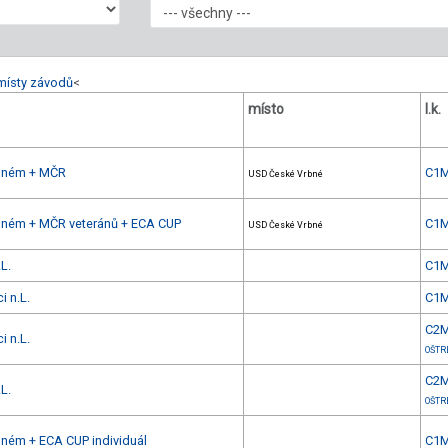
místy závodů
<
místo
l.k.
rbném + MČR
C1
USD České Vrbné
rbném + MČR veteránů + ECA CUP
C1
USD České Vrbné
L.
C1
i n.L.
C1
C2
i n.L.
OŠTR
C2
L.
OŠTR
bném + ECA CUP individuál
C1