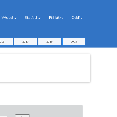
Výsledky
Statistiky
Přihlášky
Oddíly
018
2017
2016
2015