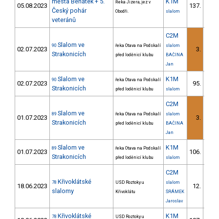
města Benátek + 5.
K1M
Řeka Jizera, jez v
05.08.2023
137.
8/V
Český pohár
Obodři.
slalom
veteránů
C2M
Slalom ve
90
řeka Otava na Podskalí
slalom
02.07.2023
3.
1/
Strakonicích
před loděnicí klubu
BAČINA
Jan
Slalom ve
K1M
90
řeka Otava na Podskalí
02.07.2023
95.
6/V
Strakonicích
před loděnicí klubu
slalom
C2M
Slalom ve
89
řeka Otava na Podskalí
slalom
01.07.2023
3.
1/
Strakonicích
před loděnicí klubu
BAČINA
Jan
Slalom ve
K1M
89
řeka Otava na Podskalí
01.07.2023
106.
9/V
Strakonicích
před loděnicí klubu
slalom
C2M
Křivoklátské
78
USD Roztoky u
slalom
18.06.2023
12.
2/V
slalomy
Křivoklátu
ŠRÁMEK
Jaroslav
Křivoklátské
K1M
78
USD Roztoky u