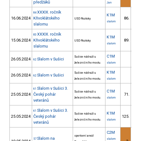
předžáků
Jan
XXXIX. ročník
84
K1M
16.06.2024
Křivoklátského
86.
USD Roztoky
slalom
slalomu
XXXIX. ročník
83
K1M
15.06.2024
Křivoklátského
89.
USD Roztoky
slalom
slalomu
C1M
Sušice nádraží u
26.05.2024
Slalom v Sušici
62
železničního mostu.
slalom
K1M
Sušice nádraží u
26.05.2024
Slalom v Sušici
62
železničního mostu.
slalom
Slalom v Sušici 3.
61
C1M
Sušice nádraží u
25.05.2024
Český pohár
71.
10/V
železničního mostu.
slalom
veteránů
Slalom v Sušici 3.
61
K1M
Sušice nádraží u
25.05.2024
Český pohár
125.
10/V
železničního mostu.
slalom
veteránů
C2M
sportovní areál
Slalom na
57
slalom