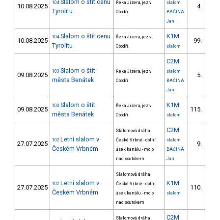
Slalom o štít cenu
104
Řeka Jizera, jez v
slalom
10.08.2025
4.
1/
Tyrolitu
Obodři.
BAČINA
Jan
Slalom o štít cenu
K1M
104
Řeka Jizera, jez v
10.08.2025
99.
7/V
Tyrolitu
Obodři.
slalom
C2M
Slalom o štít
103
Řeka Jizera, jez v
slalom
09.08.2025
5.
1/
města Benátek
Obodři
BAČINA
Jan
Slalom o štít
K1M
103
Řeka Jizera, jez v
09.08.2025
115.
10/V
města Benátek
Obodři
slalom
C2M
Slalomová dráha
Letní slalom v
102
České Vrbné - dolní
slalom
27.07.2025
9.
Českém Vrbném
úsek kanálu - molo
BAČINA
nad soutokem
Jan
Slalomová dráha
Letní slalom v
K1M
102
České Vrbné - dolní
27.07.2025
110.
Českém Vrbném
úsek kanálu - molo
slalom
nad soutokem
C2M
Slalomová dráha