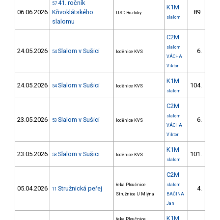
41. ročník
57
K1M
06.06.2026
Křivoklátského
89.
USD Roztoky
4/V
slalom
slalomu
C2M
slalom
24.05.2026
Slalom v Sušici
6.
54
loděnice KVS
1/V
VÁCHA
Viktor
K1M
24.05.2026
Slalom v Sušici
104.
54
loděnice KVS
8/V
slalom
C2M
slalom
23.05.2026
Slalom v Sušici
6.
53
loděnice KVS
2/V
VÁCHA
Viktor
K1M
23.05.2026
Slalom v Sušici
101.
53
loděnice KVS
9/V
slalom
C2M
řeka Ploučnice
slalom
05.04.2026
Stružnická peřej
4.
11
1/
Stružnice U Mlýna
BAČINA
Jan
K1M
řeka Ploučnice