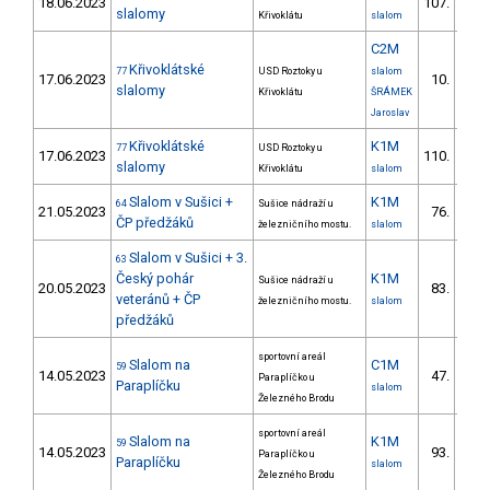
18.06.2023
107.
2/V
slalomy
Křivoklátu
slalom
C2M
Křivoklátské
77
USD Roztoky u
slalom
17.06.2023
10.
1/V
slalomy
Křivoklátu
ŠRÁMEK
Jaroslav
Křivoklátské
K1M
77
USD Roztoky u
17.06.2023
110.
3/V
slalomy
Křivoklátu
slalom
Slalom v Sušici +
K1M
64
Sušice nádraží u
21.05.2023
76.
8/V
ČP předžáků
železničního mostu.
slalom
Slalom v Sušici + 3.
63
Český pohár
K1M
Sušice nádraží u
20.05.2023
83.
9/V
veteránů + ČP
železničního mostu.
slalom
předžáků
sportovní areál
Slalom na
C1M
59
14.05.2023
47.
Paraplíčko u
5/V
Paraplíčku
slalom
Železného Brodu
sportovní areál
Slalom na
K1M
59
14.05.2023
93.
Paraplíčko u
3/V
Paraplíčku
slalom
Železného Brodu