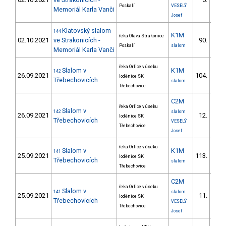
1/V
Poskalí
VESELÝ
Memoriál Karla Vanči
Josef
Klatovský slalom
144
K1M
řeka Otava Strakonice
02.10.2021
ve Strakonicích -
90.
7/V
Poskalí
slalom
Memoriál Karla Vanči
řeka Orlice v úseku
Slalom v
K1M
142
26.09.2021
104.
loděnice SK
5/V
Třebechovicích
slalom
Třebechovice
C2M
řeka Orlice v úseku
Slalom v
142
slalom
26.09.2021
12.
loděnice SK
2/V
Třebechovicích
VESELÝ
Třebechovice
Josef
řeka Orlice v úseku
Slalom v
K1M
141
25.09.2021
113.
loděnice SK
9/V
Třebechovicích
slalom
Třebechovice
C2M
řeka Orlice v úseku
Slalom v
141
slalom
25.09.2021
11.
loděnice SK
2/V
Třebechovicích
VESELÝ
Třebechovice
Josef