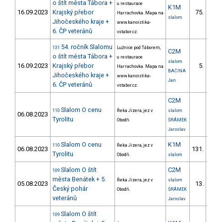
o štít města Tábora +
u restaurace
K1M
16.09.2023
Krajský přebor
75.
Harrachovka. Mapa na
3/V
slalom
Jihočeského kraje +
www.kanoistika-
6. ČP veteránů
vstabor.cz.
54. ročník Slalomu
131
Lužnice pod Táborem,
C2M
o štít města Tábora +
u restaurace
slalom
16.09.2023
Krajský přebor
5.
Harrachovka. Mapa na
2/
BAČINA
Jihočeského kraje +
www.kanoistika-
Jan
6. ČP veteránů
vstabor.cz.
C2M
Slalom O cenu
110
Řeka Jizera, jez v
slalom
06.08.2023
Tyrolitu
Obodři.
ŠRÁMEK
Jaroslav
Slalom O cenu
K1M
110
Řeka Jizera, jez v
06.08.2023
131.
8/V
Tyrolitu
Obodři.
slalom
Slalom O štít
C2M
109
města Benátek + 5.
Řeka Jizera, jez v
slalom
05.08.2023
13.
2/V
Český pohár
Obodři.
ŠRÁMEK
veteránů
Jaroslav
Slalom O štít
109