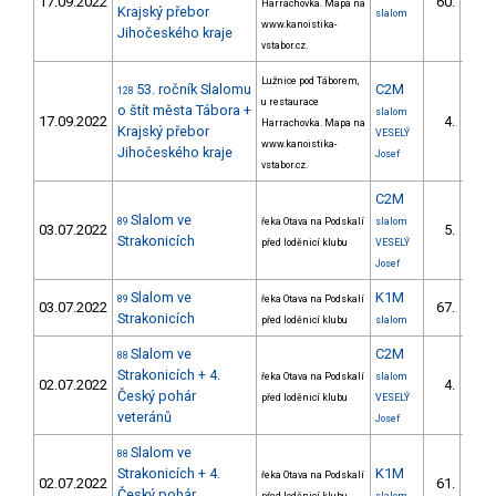
17.09.2022
60.
Harrachovka. Mapa na
3/V
Krajský přebor
slalom
www.kanoistika-
Jihočeského kraje
vstabor.cz.
Lužnice pod Táborem,
53. ročník Slalomu
C2M
128
u restaurace
o štít města Tábora +
slalom
17.09.2022
4.
Harrachovka. Mapa na
1/V
Krajský přebor
VESELÝ
www.kanoistika-
Jihočeského kraje
Josef
vstabor.cz.
C2M
Slalom ve
89
řeka Otava na Podskalí
slalom
03.07.2022
5.
1/V
Strakonicích
před loděnicí klubu
VESELÝ
Josef
Slalom ve
K1M
89
řeka Otava na Podskalí
03.07.2022
67.
6/V
Strakonicích
před loděnicí klubu
slalom
Slalom ve
C2M
88
Strakonicích + 4.
řeka Otava na Podskalí
slalom
02.07.2022
4.
1/V
Český pohár
před loděnicí klubu
VESELÝ
veteránů
Josef
Slalom ve
88
Strakonicích + 4.
K1M
řeka Otava na Podskalí
02.07.2022
61.
8/V
Český pohár