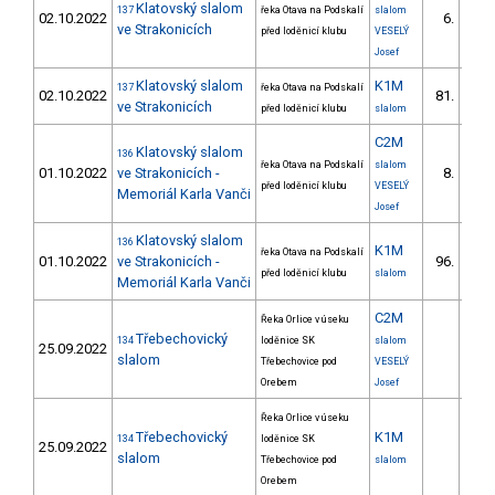
Klatovský slalom
137
řeka Otava na Podskalí
slalom
02.10.2022
6.
1/V
ve Strakonicích
před loděnicí klubu
VESELÝ
Josef
Klatovský slalom
K1M
137
řeka Otava na Podskalí
02.10.2022
81.
3/V
ve Strakonicích
před loděnicí klubu
slalom
C2M
Klatovský slalom
136
řeka Otava na Podskalí
slalom
01.10.2022
ve Strakonicích -
8.
1/V
před loděnicí klubu
VESELÝ
Memoriál Karla Vanči
Josef
Klatovský slalom
136
K1M
řeka Otava na Podskalí
01.10.2022
ve Strakonicích -
96.
6/V
před loděnicí klubu
slalom
Memoriál Karla Vanči
C2M
Řeka Orlice v úseku
Třebechovický
134
loděnice SK
slalom
25.09.2022
slalom
Třebechovice pod
VESELÝ
Orebem
Josef
Řeka Orlice v úseku
Třebechovický
K1M
134
loděnice SK
25.09.2022
slalom
Třebechovice pod
slalom
Orebem