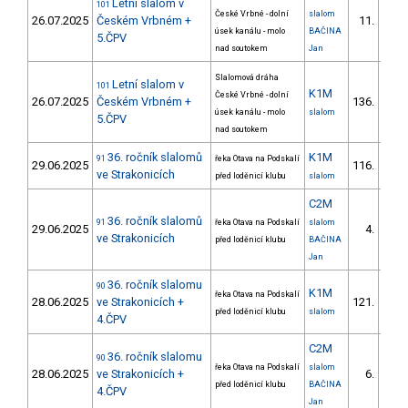
Letní slalom v
101
České Vrbné - dolní
slalom
26.07.2025
Českém Vrbném +
11.
úsek kanálu - molo
BAČINA
5.ČPV
nad soutokem
Jan
Slalomová dráha
Letní slalom v
101
K1M
České Vrbné - dolní
26.07.2025
Českém Vrbném +
136.
úsek kanálu - molo
slalom
5.ČPV
nad soutokem
36. ročník slalomů
K1M
91
řeka Otava na Podskalí
29.06.2025
116.
8/V
ve Strakonicích
před loděnicí klubu
slalom
C2M
36. ročník slalomů
91
řeka Otava na Podskalí
slalom
29.06.2025
4.
1/
ve Strakonicích
před loděnicí klubu
BAČINA
Jan
36. ročník slalomu
90
K1M
řeka Otava na Podskalí
28.06.2025
ve Strakonicích +
121.
13/V
před loděnicí klubu
slalom
4.ČPV
C2M
36. ročník slalomu
90
řeka Otava na Podskalí
slalom
28.06.2025
ve Strakonicích +
6.
1/
před loděnicí klubu
BAČINA
4.ČPV
Jan