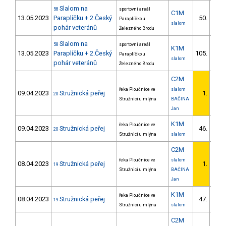
Slalom na
58
sportovní areál
C1M
13.05.2023
Paraplíčku + 2.Český
50.
Paraplíčko u
6/V
slalom
pohár veteránů
Železného Brodu
Slalom na
58
sportovní areál
K1M
13.05.2023
Paraplíčku + 2.Český
105.
Paraplíčko u
7/V
slalom
pohár veteránů
Železného Brodu
C2M
řeka Ploučnice ve
slalom
09.04.2023
Stružnická peřej
1.
20
1/
Stružnici u mlýna
BAČINA
Jan
K1M
řeka Ploučnice ve
09.04.2023
Stružnická peřej
46.
20
3/V
Stružnici u mlýna
slalom
C2M
řeka Ploučnice ve
slalom
08.04.2023
Stružnická peřej
1.
19
1/
Stružnici u mlýna
BAČINA
Jan
K1M
řeka Ploučnice ve
08.04.2023
Stružnická peřej
47.
19
2/V
Stružnici u mlýna
slalom
C2M