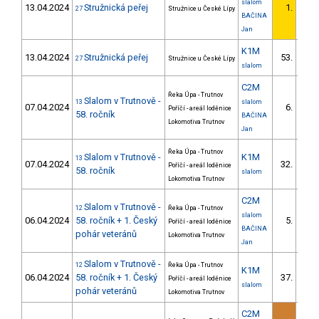
slalom
13.04.2024
Stružnická peřej
1.
27
Stružnice u České Lípy
1/
BAČINA
Jan
K1M
13.04.2024
Stružnická peřej
53.
27
Stružnice u České Lípy
4/V
slalom
C2M
Řeka Úpa - Trutnov
Slalom v Trutnově -
13
slalom
07.04.2024
6.
Poříčí - areál loděnice
2/
58. ročník
BAČINA
Lokomotiva Trutnov
Jan
Řeka Úpa - Trutnov
Slalom v Trutnově -
K1M
13
07.04.2024
32.
Poříčí - areál loděnice
3/V
58. ročník
slalom
Lokomotiva Trutnov
C2M
Slalom v Trutnově -
12
Řeka Úpa - Trutnov
slalom
06.04.2024
58. ročník + 1. Český
5.
Poříčí - areál loděnice
1/
BAČINA
pohár veteránů
Lokomotiva Trutnov
Jan
Slalom v Trutnově -
12
Řeka Úpa - Trutnov
K1M
06.04.2024
58. ročník + 1. Český
37.
Poříčí - areál loděnice
5/V
slalom
pohár veteránů
Lokomotiva Trutnov
C2M