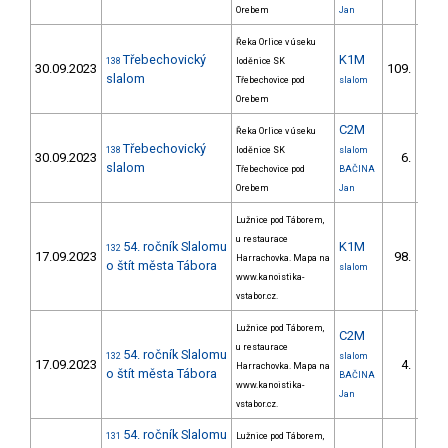
Orebem
Jan
Řeka Orlice v úseku
Třebechovický
K1M
138
loděnice SK
30.09.2023
109.
7/V
slalom
Třebechovice pod
slalom
Orebem
C2M
Řeka Orlice v úseku
Třebechovický
138
loděnice SK
slalom
30.09.2023
6.
2/
slalom
Třebechovice pod
BAČINA
Orebem
Jan
Lužnice pod Táborem,
u restaurace
54. ročník Slalomu
K1M
132
17.09.2023
98.
Harrachovka. Mapa na
3/V
o štít města Tábora
slalom
www.kanoistika-
vstabor.cz.
Lužnice pod Táborem,
C2M
u restaurace
54. ročník Slalomu
132
slalom
17.09.2023
4.
Harrachovka. Mapa na
1/
o štít města Tábora
BAČINA
www.kanoistika-
Jan
vstabor.cz.
54. ročník Slalomu
131
Lužnice pod Táborem,