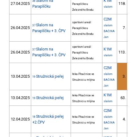
Slalom na
K1M
38
27.04.2025
118.
Paraplíčko u
6/V
Paraplíčku
slalom
Železného Brodu
C2M
sportovní areál
Slalom na
37
slalom
26.04.2025
7.
Paraplíčko u
1/
Paraplíčku + 3. ČPV
BAČINA
Železného Brodu
Jan
sportovní areál
Slalom na
K1M
37
26.04.2025
113.
Paraplíčko u
10/V
Paraplíčku + 3. ČPV
slalom
Železného Brodu
C2M
řeka Ploučnice ve
slalom
13.04.2025
Stružnická peřej
3.
19
1/
Stružnici u mlýna
BAČINA
Jan
K1M
řeka Ploučnice ve
13.04.2025
Stružnická peřej
63.
19
4/V
Stružnici u mlýna
slalom
C2M
Stružnická peřej
18
řeka Ploučnice ve
slalom
12.04.2025
4.
1/
+2.ČPV
Stružnici u mlýna
BAČINA
Jan