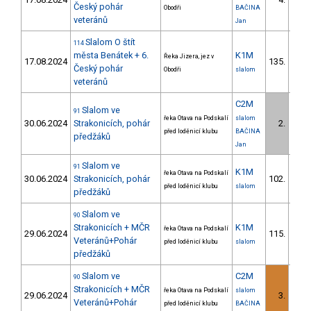
1/
Český pohár
Obodři
BAČINA
veteránů
Jan
Slalom O štít
114
města Benátek + 6.
K1M
Řeka Jizera, jez v
17.08.2024
135.
7/V
Český pohár
Obodři
slalom
veteránů
C2M
Slalom ve
91
řeka Otava na Podskalí
slalom
30.06.2024
Strakonicích, pohár
2.
1/
před loděnicí klubu
BAČINA
předžáků
Jan
Slalom ve
91
K1M
řeka Otava na Podskalí
30.06.2024
Strakonicích, pohár
102.
8/V
před loděnicí klubu
slalom
předžáků
Slalom ve
90
Strakonicích + MČR
K1M
řeka Otava na Podskalí
29.06.2024
115.
13/V
Veteránů+Pohár
před loděnicí klubu
slalom
předžáků
Slalom ve
C2M
90
Strakonicích + MČR
řeka Otava na Podskalí
slalom
29.06.2024
3.
1/
Veteránů+Pohár
před loděnicí klubu
BAČINA