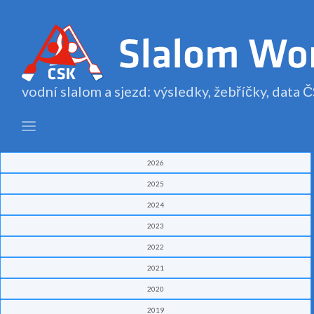
vodní slalom a sjezd: výsledky, žebříčky, data
2026
2025
2024
2023
2022
2021
2020
2019