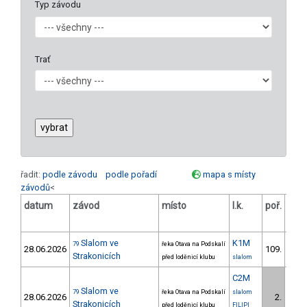
Typ závodu
Trať
řadit:
podle závodu
podle pořadí
mapa s místy
závodů
<
datum
závod
místo
l.k.
poř.
v.k
Slalom ve
K1M
79
řeka Otava na Podskalí
28.06.2026
109.
7/V
Strakonicích
před loděnicí klubu
slalom
C2M
Slalom ve
79
řeka Otava na Podskalí
slalom
28.06.2026
2.
1/V
Strakonicích
před loděnicí klubu
FILIPI