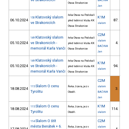
BAČINA
Otava Strakonice
Jan
řeka Otava na Podskalí
Klatovský slalom
K1M
150
06.10.2024
87.
před loděnicí klubu KK
3/V
ve Strakonicích
slalom
Otava Strakonice
C2M
Klatovský slalom
149
řeka Otava na Podskalí
slalom
05.10.2024
ve Strakonicích -
4.
před loděnicí klubu KK
1/
BAČINA
memoriál Karla Vanči
Otava Strakonice
Jan
Klatovský slalom
149
řeka Otava na Podskalí
K1M
05.10.2024
ve Strakonicích -
94.
před loděnicí klubu KK
4/V
slalom
memoriál Karla Vanči
Otava Strakonice
C2M
Slalom O cenu
115
Řeka Jizera, jez v
slalom
18.08.2024
3.
1/
Tyrolitu
Obodři.
BAČINA
Jan
Slalom O cenu
K1M
115
Řeka Jizera, jez v
18.08.2024
114.
3/V
Tyrolitu
Obodři.
slalom
Slalom O štít
C2M
114
města Benátek + 6.
Řeka Jizera, jez v
slalom
17.08.2024
4.