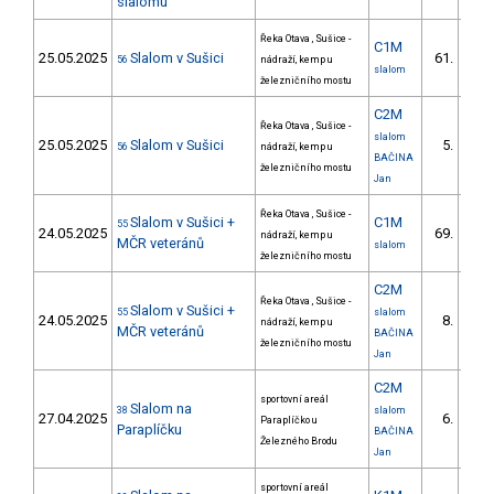
slalomu
Řeka Otava , Sušice -
C1M
25.05.2025
Slalom v Sušici
61.
56
nádraží, kemp u
6/V
slalom
železničního mostu
C2M
Řeka Otava , Sušice -
slalom
25.05.2025
Slalom v Sušici
5.
56
nádraží, kemp u
1/
BAČINA
železničního mostu
Jan
Řeka Otava , Sušice -
Slalom v Sušici +
C1M
55
24.05.2025
69.
nádraží, kemp u
7/V
MČR veteránů
slalom
železničního mostu
C2M
Řeka Otava , Sušice -
Slalom v Sušici +
55
slalom
24.05.2025
8.
nádraží, kemp u
1/
MČR veteránů
BAČINA
železničního mostu
Jan
C2M
sportovní areál
Slalom na
38
slalom
27.04.2025
6.
Paraplíčko u
1/
Paraplíčku
BAČINA
Železného Brodu
Jan
sportovní areál