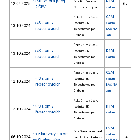
Stružnická peřej
K1M
18
řeka Ploučnice ve
12.04.2025
67.
6/V
+2.ČPV
Stružnici u mlýna
slalom
C2M
Řeka Orlice v úseku
Slalom v
145
loděnice SK
slalom
13.10.2024
Třebechovicích
Třebechovice pod
BAČINA
Orebem
Jan
Řeka Orlice v úseku
Slalom v
K1M
145
loděnice SK
13.10.2024
Třebechovicích
Třebechovice pod
slalom
Orebem
C2M
Řeka Orlice v úseku
Slalom v
144
loděnice SK
slalom
12.10.2024
Třebechovicích
Třebechovice pod
BAČINA
Orebem
Jan
Řeka Orlice v úseku
Slalom v
K1M
144
loděnice SK
12.10.2024
Třebechovicích
Třebechovice pod
slalom
Orebem
C2M
řeka Otava na Podskalí
Klatovský slalom
150
slalom
06.10.2024
4.
před loděnicí klubu KK
1/
ve Strakonicích