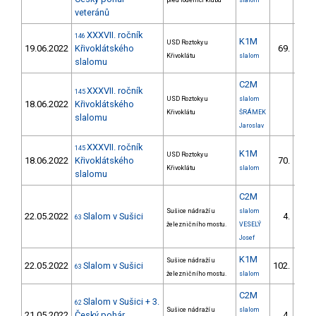
před loděnicí klubu
slalom
veteránů
XXXVII. ročník
146
K1M
USD Roztoky u
19.06.2022
Křivoklátského
69.
5/V
Křivoklátu
slalom
slalomu
C2M
XXXVII. ročník
145
USD Roztoky u
slalom
18.06.2022
Křivoklátského
Křivoklátu
ŠRÁMEK
slalomu
Jaroslav
XXXVII. ročník
145
K1M
USD Roztoky u
18.06.2022
Křivoklátského
70.
5/V
Křivoklátu
slalom
slalomu
C2M
Sušice nádraží u
slalom
22.05.2022
Slalom v Sušici
4.
63
1/V
železničního mostu.
VESELÝ
Josef
K1M
Sušice nádraží u
22.05.2022
Slalom v Sušici
102.
63
7/V
železničního mostu.
slalom
C2M
Slalom v Sušici + 3.
62
Sušice nádraží u
slalom
21.05.2022
Český pohár
4.