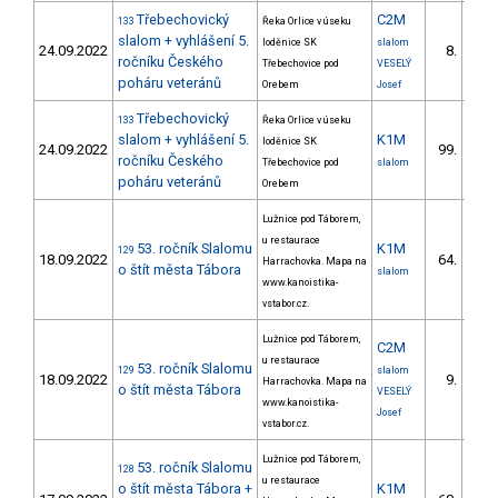
Třebechovický
C2M
133
Řeka Orlice v úseku
slalom + vyhlášení 5.
loděnice SK
slalom
24.09.2022
8.
1/V
ročníku Českého
Třebechovice pod
VESELÝ
poháru veteránů
Orebem
Josef
Třebechovický
133
Řeka Orlice v úseku
slalom + vyhlášení 5.
K1M
loděnice SK
24.09.2022
99.
7/V
ročníku Českého
Třebechovice pod
slalom
poháru veteránů
Orebem
Lužnice pod Táborem,
u restaurace
53. ročník Slalomu
K1M
129
18.09.2022
64.
Harrachovka. Mapa na
3/V
o štít města Tábora
slalom
www.kanoistika-
vstabor.cz.
Lužnice pod Táborem,
C2M
u restaurace
53. ročník Slalomu
129
slalom
18.09.2022
9.
Harrachovka. Mapa na
1/V
o štít města Tábora
VESELÝ
www.kanoistika-
Josef
vstabor.cz.
Lužnice pod Táborem,
53. ročník Slalomu
128
u restaurace
o štít města Tábora +
K1M