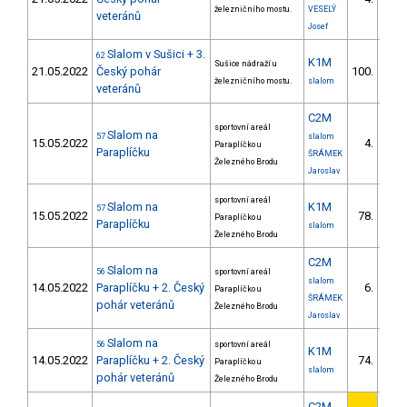
1/V
železničního mostu.
VESELÝ
veteránů
Josef
Slalom v Sušici + 3.
62
K1M
Sušice nádraží u
21.05.2022
Český pohár
100.
8/V
železničního mostu.
slalom
veteránů
C2M
sportovní areál
Slalom na
57
slalom
15.05.2022
4.
Paraplíčko u
1/V
Paraplíčku
ŠRÁMEK
Železného Brodu
Jaroslav
sportovní areál
Slalom na
K1M
57
15.05.2022
78.
Paraplíčko u
6/V
Paraplíčku
slalom
Železného Brodu
C2M
Slalom na
56
sportovní areál
slalom
14.05.2022
Paraplíčku + 2. Český
6.
Paraplíčko u
1/V
ŠRÁMEK
pohár veteránů
Železného Brodu
Jaroslav
Slalom na
56
sportovní areál
K1M
14.05.2022
Paraplíčku + 2. Český
74.
Paraplíčko u
4/V
slalom
pohár veteránů
Železného Brodu
C2M