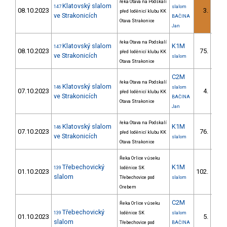
řeka Otava na Podskalí
Klatovský slalom
147
slalom
08.10.2023
3.
před loděnicí klubu KK
1/
ve Strakonicích
BAČINA
Otava Strakonice
Jan
řeka Otava na Podskalí
Klatovský slalom
K1M
147
08.10.2023
75.
před loděnicí klubu KK
5/V
ve Strakonicích
slalom
Otava Strakonice
C2M
řeka Otava na Podskalí
Klatovský slalom
146
slalom
07.10.2023
4.
před loděnicí klubu KK
1/
ve Strakonicích
BAČINA
Otava Strakonice
Jan
řeka Otava na Podskalí
Klatovský slalom
K1M
146
07.10.2023
76.
před loděnicí klubu KK
5/V
ve Strakonicích
slalom
Otava Strakonice
Řeka Orlice v úseku
Třebechovický
K1M
139
loděnice SK
01.10.2023
102.
6/V
slalom
Třebechovice pod
slalom
Orebem
C2M
Řeka Orlice v úseku
Třebechovický
139
loděnice SK
slalom
01.10.2023
5.
2/
slalom
Třebechovice pod
BAČINA