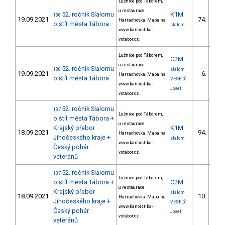
Lužnice pod Táborem,
u restaurace
52. ročník Slalomu
K1M
138
19.09.2021
74.
Harrachovka. Mapa na
4/V
o štít města Tábora
slalom
www.kanoistika-
vstabor.cz.
Lužnice pod Táborem,
C2M
u restaurace
52. ročník Slalomu
138
slalom
19.09.2021
6.
Harrachovka. Mapa na
2/V
o štít města Tábora
VESELÝ
www.kanoistika-
Josef
vstabor.cz.
52. ročník Slalomu
137
Lužnice pod Táborem,
o štít města Tábora +
u restaurace
Krajský přebor
K1M
18.09.2021
94.
Harrachovka. Mapa na
12/V
Jihočeského kraje +
slalom
www.kanoistika-
Český pohár
vstabor.cz.
veteránů
52. ročník Slalomu
137
Lužnice pod Táborem,
o štít města Tábora +
C2M
u restaurace
Krajský přebor
slalom
18.09.2021
10.
Harrachovka. Mapa na
2/V
Jihočeského kraje +
VESELÝ
www.kanoistika-
Český pohár
Josef
vstabor.cz.
veteránů