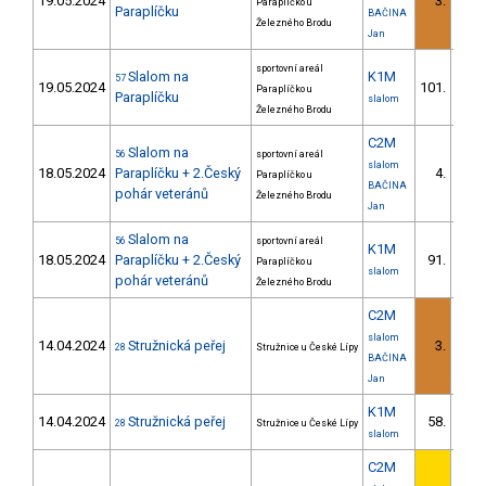
19.05.2024
3.
Paraplíčko u
1/
Paraplíčku
BAČINA
Železného Brodu
Jan
sportovní areál
Slalom na
K1M
57
19.05.2024
101.
Paraplíčko u
7/V
Paraplíčku
slalom
Železného Brodu
C2M
Slalom na
56
sportovní areál
slalom
18.05.2024
Paraplíčku + 2.Český
4.
Paraplíčko u
1/
BAČINA
pohár veteránů
Železného Brodu
Jan
Slalom na
56
sportovní areál
K1M
18.05.2024
Paraplíčku + 2.Český
91.
Paraplíčko u
6/V
slalom
pohár veteránů
Železného Brodu
C2M
slalom
14.04.2024
Stružnická peřej
3.
28
Stružnice u České Lípy
1/
BAČINA
Jan
K1M
14.04.2024
Stružnická peřej
58.
28
Stružnice u České Lípy
5/V
slalom
C2M