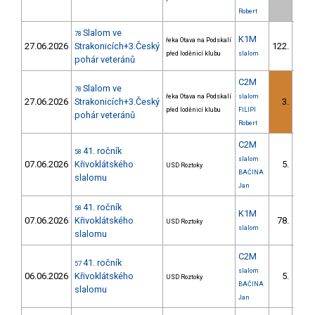
Robert
Slalom ve
78
K1M
řeka Otava na Podskalí
27.06.2026
Strakonicích+3.Český
122.
8/V
před loděnicí klubu
slalom
pohár veteránů
C2M
Slalom ve
78
řeka Otava na Podskalí
slalom
27.06.2026
Strakonicích+3.Český
3.
2/V
před loděnicí klubu
FILIPI
pohár veteránů
Robert
C2M
41. ročník
58
slalom
07.06.2026
Křivoklátského
5.
USD Roztoky
1/
BAČINA
slalomu
Jan
41. ročník
58
K1M
07.06.2026
Křivoklátského
78.
USD Roztoky
4/V
slalom
slalomu
C2M
41. ročník
57
slalom
06.06.2026
Křivoklátského
5.
USD Roztoky
1/
BAČINA
slalomu
Jan