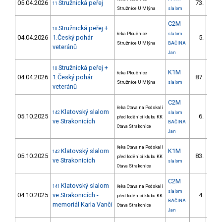
05.04.2026
Stružnická peřej
73.
11
5/V
Stružnice U Mlýna
slalom
C2M
Stružnická peřej +
10
řeka Ploučnice
slalom
04.04.2026
1.Český pohár
5.
2/
Stružnice U Mlýna
BAČINA
veteránů
Jan
Stružnická peřej +
10
K1M
řeka Ploučnice
04.04.2026
1.Český pohár
87.
7/V
Stružnice U Mlýna
slalom
veteránů
C2M
řeka Otava na Podskalí
Klatovský slalom
142
slalom
05.10.2025
6.
před loděnicí klubu KK
ve Strakonicích
BAČINA
Otava Strakonice
Jan
řeka Otava na Podskalí
Klatovský slalom
K1M
142
05.10.2025
83.
před loděnicí klubu KK
ve Strakonicích
slalom
Otava Strakonice
C2M
Klatovský slalom
141
řeka Otava na Podskalí
slalom
04.10.2025
ve Strakonicích -
4.
před loděnicí klubu KK
BAČINA
memoriál Karla Vanči
Otava Strakonice
Jan