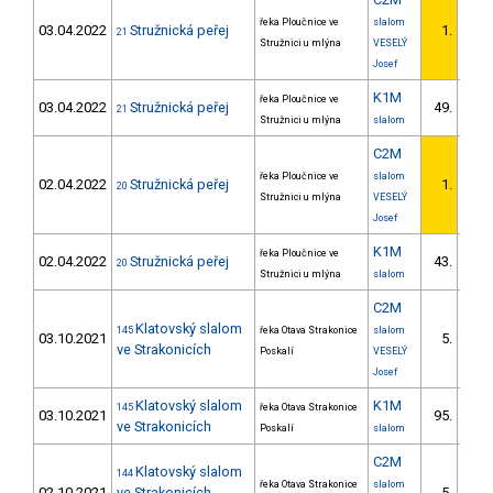
řeka Ploučnice ve
slalom
03.04.2022
Stružnická peřej
1.
21
1/V
Stružnici u mlýna
VESELÝ
Josef
K1M
řeka Ploučnice ve
03.04.2022
Stružnická peřej
49.
21
3/V
Stružnici u mlýna
slalom
C2M
řeka Ploučnice ve
slalom
02.04.2022
Stružnická peřej
1.
20
1/V
Stružnici u mlýna
VESELÝ
Josef
K1M
řeka Ploučnice ve
02.04.2022
Stružnická peřej
43.
20
3/V
Stružnici u mlýna
slalom
C2M
Klatovský slalom
145
řeka Otava Strakonice
slalom
03.10.2021
5.
1/V
ve Strakonicích
Poskalí
VESELÝ
Josef
Klatovský slalom
K1M
145
řeka Otava Strakonice
03.10.2021
95.
8/V
ve Strakonicích
Poskalí
slalom
C2M
Klatovský slalom
144
řeka Otava Strakonice
slalom
02.10.2021
ve Strakonicích -
5.