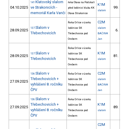
Klatovský slalom
141
řeka Otava na Podskalí
K1M
04.10.2025
ve Strakonicích -
99.
před loděnicí klubu KK
slalom
memoriál Karla Vanči
Otava Strakonice
C2M
Řeka Orlice v úseku
Slalom v
137
loděnice SK
slalom
28.09.2025
6.
1/
Třebechovicích
Třebechovice pod
BAČINA
Orebem
Jan
Řeka Orlice v úseku
Slalom v
K1M
137
loděnice SK
28.09.2025
81.
5/V
Třebechovicích
Třebechovice pod
slalom
Orebem
Slalom v
C2M
136
Řeka Orlice v úseku
Třebechovicích +
loděnice SK
slalom
27.09.2025
vyhlášení 8. ročníku
Třebechovice pod
BAČINA
ČPV
Orebem
Jan
Slalom v
136
Řeka Orlice v úseku
Třebechovicích +
K1M
loděnice SK
27.09.2025
89.
6/V
vyhlášení 8. ročníku
Třebechovice pod
slalom
ČPV
Orebem
C2M