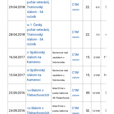
pohár veteránů,
C1M
29.04.2018
Trutnovský
22.
52.45
6/V
slalom
slalom - 54.
ročník
1. Český
36
pohár veteránů,
C1M
28.04.2018
Trutnovský
22.
44.78
7/V
slalom
slalom - 54.
ročník
Spálovský
31
Kamenice nad
C1M
16.04.2017
slalom na
15.
117.50
soutokem s
3/VM
slalom
Kamenici
Vošmendou
Spálovský
30
Kamenice nad
C1M
15.04.2017
slalom na
15.
148.90
soutokem s
2/VM
slalom
Kamenici
Vošmendou
řeka Orlice v
Slalom v
C1M
134
25.09.2016
49.
35.80
úseku loděnice
13/VM
Třebechovicích
slalom
SK Třebechovice
řeka Orlice v
Slalom v
C1M
133
24.09.2016
52.
34.60
úseku loděnice
12/VM
Třebechovicích
slalom