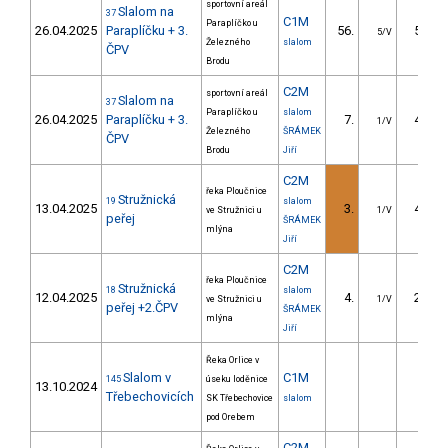
sportovní areál
Slalom na
37
C1M
Paraplíčko u
26.04.2025
Paraplíčku + 3.
56.
59.80
5/V
Železného
slalom
ČPV
Brodu
C2M
sportovní areál
Slalom na
37
Paraplíčko u
slalom
26.04.2025
Paraplíčku + 3.
7.
42.30
1/V
Železného
ŠRÁMEK
ČPV
Brodu
Jiří
C2M
řeka Ploučnice
Stružnická
19
slalom
13.04.2025
3.
42.90
ve Stružnici u
1/V
peřej
ŠRÁMEK
mlýna
Jiří
C2M
řeka Ploučnice
Stružnická
18
slalom
12.04.2025
4.
24.10
ve Stružnici u
1/V
peřej +2.ČPV
ŠRÁMEK
mlýna
Jiří
Řeka Orlice v
Slalom v
C1M
145
úseku loděnice
13.10.2024
Třebechovicích
SK Třebechovice
slalom
pod Orebem
C2M