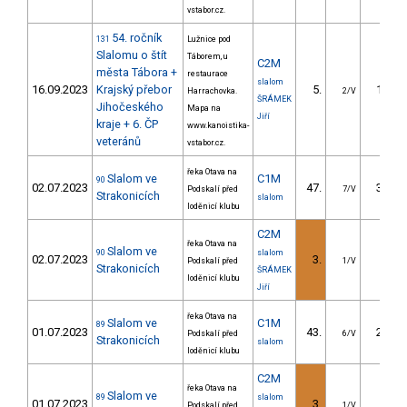
vstabor.cz.
54. ročník
131
Lužnice pod
Slalomu o štít
Táborem, u
C2M
města Tábora +
restaurace
slalom
16.09.2023
Krajský přebor
5.
17.72
Harrachovka.
2/V
ŠRÁMEK
Jihočeského
Mapa na
Jiří
kraje + 6. ČP
www.kanoistika-
veteránů
vstabor.cz.
řeka Otava na
Slalom ve
C1M
90
02.07.2023
47.
32.84
Podskalí před
7/V
Strakonicích
slalom
loděnicí klubu
C2M
řeka Otava na
Slalom ve
90
slalom
02.07.2023
3.
2.60
Podskalí před
1/V
Strakonicích
ŠRÁMEK
loděnicí klubu
Jiří
řeka Otava na
Slalom ve
C1M
89
01.07.2023
43.
28.91
Podskalí před
6/V
Strakonicích
slalom
loděnicí klubu
C2M
řeka Otava na
Slalom ve
89
slalom
01.07.2023
3.
8.12
Podskalí před
1/V