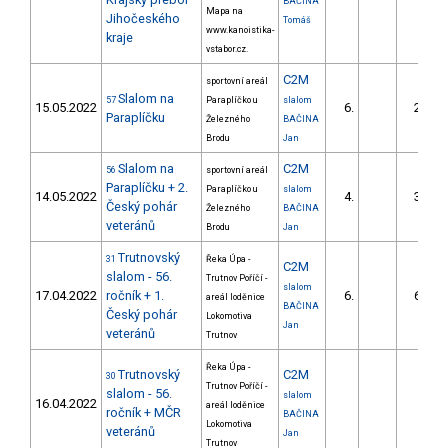
BAČINA
Mapa na
Jihočeského
Tomáš
www.kanoistika-
kraje
vstabor.cz.
C2M
sportovní areál
Slalom na
57
Paraplíčko u
slalom
15.05.2022
6.
27.00
Paraplíčku
Železného
BAČINA
Brodu
Jan
Slalom na
C2M
56
sportovní areál
Paraplíčku + 2.
Paraplíčko u
slalom
14.05.2022
4.
31.20
Český pohár
Železného
BAČINA
veteránů
Brodu
Jan
Trutnovský
31
Řeka Úpa -
C2M
slalom - 56.
Trutnov Poříčí -
slalom
17.04.2022
ročník + 1.
6.
60.54
areál loděnice
BAČINA
Český pohár
Lokomotiva
Jan
veteránů
Trutnov
Řeka Úpa -
Trutnovský
C2M
30
Trutnov Poříčí -
slalom - 56.
slalom
16.04.2022
areál loděnice
ročník + MČR
BAČINA
Lokomotiva
veteránů
Jan
Trutnov