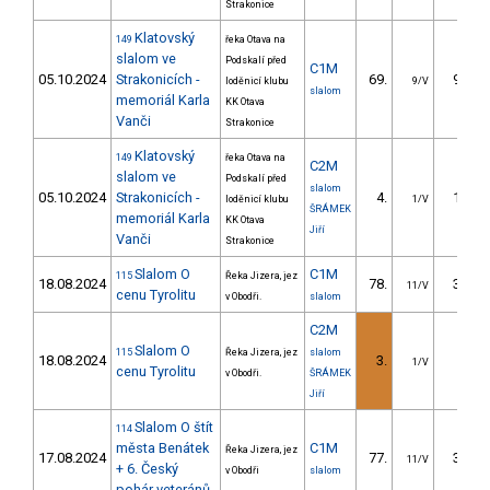
Strakonice
Klatovský
149
řeka Otava na
slalom ve
Podskalí před
C1M
05.10.2024
Strakonicích -
69.
92.14
loděnicí klubu
9/V
slalom
memoriál Karla
KK Otava
Vanči
Strakonice
Klatovský
149
řeka Otava na
C2M
slalom ve
Podskalí před
slalom
05.10.2024
Strakonicích -
4.
10.11
loděnicí klubu
1/V
ŠRÁMEK
memoriál Karla
KK Otava
Jiří
Vanči
Strakonice
Slalom O
C1M
115
Řeka Jizera, jez
18.08.2024
78.
35.97
11/V
cenu Tyrolitu
v Obodři.
slalom
C2M
Slalom O
115
Řeka Jizera, jez
slalom
18.08.2024
3.
9.98
1/V
cenu Tyrolitu
v Obodři.
ŠRÁMEK
Jiří
Slalom O štít
114
města Benátek
C1M
Řeka Jizera, jez
17.08.2024
77.
32.34
11/V
+ 6. Český
v Obodři
slalom
pohár veteránů