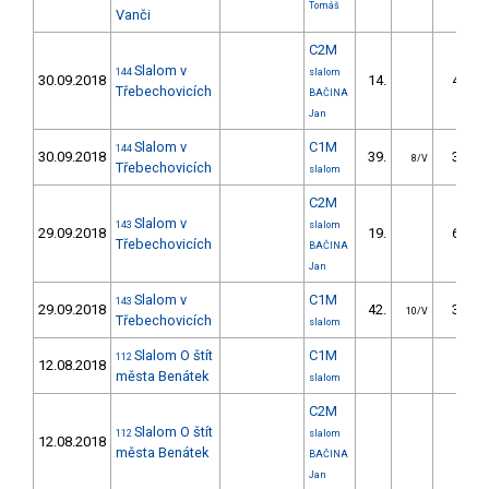
Tomáš
Vanči
C2M
Slalom v
144
slalom
30.09.2018
14.
42.30
Třebechovicích
BAČINA
Jan
Slalom v
C1M
144
30.09.2018
39.
32.10
8/V
Třebechovicích
slalom
C2M
Slalom v
143
slalom
29.09.2018
19.
60.82
Třebechovicích
BAČINA
Jan
Slalom v
C1M
143
29.09.2018
42.
34.44
10/V
Třebechovicích
slalom
Slalom O štít
C1M
112
12.08.2018
města Benátek
slalom
C2M
Slalom O štít
112
slalom
12.08.2018
města Benátek
BAČINA
Jan