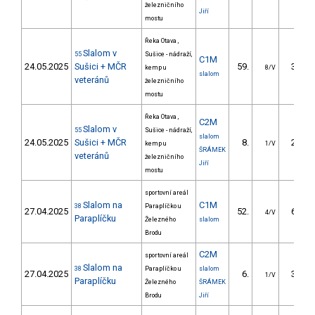
železničního
Jiří
mostu
Řeka Otava ,
Slalom v
55
Sušice - nádraží,
C1M
24.05.2025
Sušici + MČR
59.
31.76
kemp u
8/V
slalom
veteránů
železničního
mostu
Řeka Otava ,
C2M
Slalom v
55
Sušice - nádraží,
slalom
24.05.2025
Sušici + MČR
8.
26.41
kemp u
1/V
ŠRÁMEK
veteránů
železničního
Jiří
mostu
sportovní areál
Slalom na
C1M
38
Paraplíčko u
27.04.2025
52.
63.20
4/V
Paraplíčku
Železného
slalom
Brodu
C2M
sportovní areál
Slalom na
38
Paraplíčko u
slalom
27.04.2025
6.
30.00
1/V
Paraplíčku
Železného
ŠRÁMEK
Brodu
Jiří