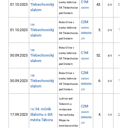
C1M
úseku loděnice
01.10.2023
Třebechovický
43.
37.10
3/V
SK Třebechovice
slalom
slalom
pod Orebem
C2M
Řeka Orlice v
139
úseku loděnice
slalom
01.10.2023
Třebechovický
5.
16.60
2/V
SK Třebechovice
ŠRÁMEK
slalom
pod Orebem
Jiří
Řeka Orlice v
138
C1M
úseku loděnice
30.09.2023
Třebechovický
52.
40.30
4/V
SK Třebechovice
slalom
slalom
pod Orebem
C2M
Řeka Orlice v
138
úseku loděnice
slalom
30.09.2023
Třebechovický
6.
17.40
2/V
SK Třebechovice
ŠRÁMEK
slalom
pod Orebem
Jiří
Lužnice pod
Táborem, u
C2M
54. ročník
132
restaurace
slalom
17.09.2023
Slalomu o štít
4.
20.59
Harrachovka.
1/V
ŠRÁMEK
města Tábora
Mapa na
Jiří
www.kanoistika-