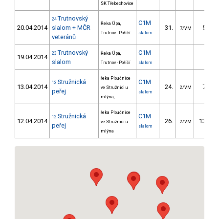
SK Třebechovice
Trutnovský
24
C1M
Řeka Úpa,
20.04.2014
slalom + MČR
31.
59.50
7/VM
Trutnov - Poříčí
slalom
veteránů
Trutnovský
C1M
23
Řeka Úpa,
19.04.2014
slalom
Trutnov - Poříčí
slalom
řeka Ploučnice
Stružnická
C1M
13
13.04.2014
24.
78.30
ve Stružnici u
2/VM
peřej
slalom
mlýna,
řeka Ploučnice
Stružnická
C1M
12
12.04.2014
26.
137.20
ve Stružnici u
2/VM
peřej
slalom
mlýna