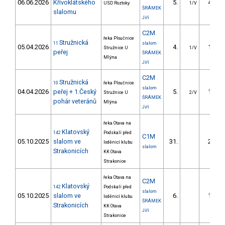
06.06.2026
Křivoklátského
5.
40.13
USD Roztoky
1/V
ŠRÁMEK
slalomu
Jiří
C2M
řeka Ploučnice
Stružnická
11
slalom
05.04.2026
4.
18.70
Stružnice U
1/V
peřej
ŠRÁMEK
Mlýna
Jiří
C2M
Stružnická
10
řeka Ploučnice
slalom
04.04.2026
peřej + 1.Český
5.
18.30
Stružnice U
2/V
ŠRÁMEK
pohár veteránů
Mlýna
Jiří
řeka Otava na
Klatovský
142
Podskalí před
C1M
05.10.2025
slalom ve
31.
22.86
loděnicí klubu
slalom
Strakonicích
KK Otava
Strakonice
řeka Otava na
C2M
Klatovský
142
Podskalí před
slalom
05.10.2025
slalom ve
6.
10.83
loděnicí klubu
ŠRÁMEK
Strakonicích
KK Otava
Jiří
Strakonice