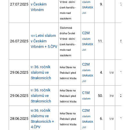
Vrbné - dolní
slalom
27.07.2025
v Českém
9.
78.31
úsek kanálu -
ŠRÁMEK
Vrbném
molo nad
Jiří
soutokem
Slalomová
C2M
dráha České
Letní slalom
101
Vrbné - dolní
slalom
26.07.2025
v Českém
11.
58.06
úsek kanálu -
ŠRÁMEK
Vrbném + 5.ČPV
molo nad
Jiří
soutokem
C2M
36. ročník
91
řeka Otava na
slalom
29.06.2025
slalomů ve
4.
14.77
Podskalí před
1/V
ŠRÁMEK
Strakonicích
loděnicí klubu
Jiří
36. ročník
91
řeka Otava na
C1M
29.06.2025
slalomů ve
50.
27.65
Podskalí před
7/V
slalom
Strakonicích
loděnicí klubu
36. ročník
C2M
90
řeka Otava na
slalomu ve
slalom
28.06.2025
6.
18.44
Podskalí před
1/V
Strakonicích +
ŠRÁMEK
loděnicí klubu
4.ČPV
Jiří