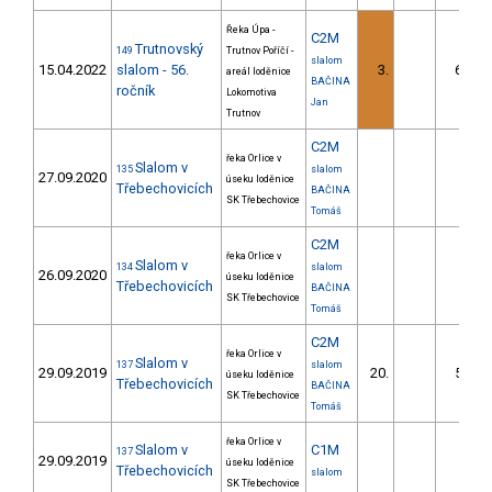
Řeka Úpa -
C2M
Trutnovský
149
Trutnov Poříčí -
slalom
15.04.2022
slalom - 56.
3.
67.86
areál loděnice
BAČINA
ročník
Lokomotiva
Jan
Trutnov
C2M
řeka Orlice v
Slalom v
135
slalom
27.09.2020
úseku loděnice
Třebechovicích
BAČINA
SK Třebechovice
Tomáš
C2M
řeka Orlice v
Slalom v
134
slalom
26.09.2020
úseku loděnice
Třebechovicích
BAČINA
SK Třebechovice
Tomáš
C2M
řeka Orlice v
Slalom v
137
slalom
29.09.2019
20.
58.30
úseku loděnice
Třebechovicích
BAČINA
SK Třebechovice
Tomáš
řeka Orlice v
Slalom v
C1M
137
29.09.2019
úseku loděnice
Třebechovicích
slalom
SK Třebechovice