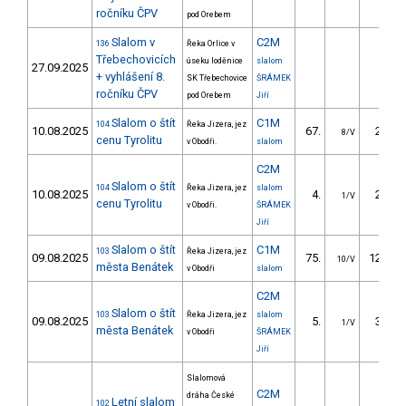
ročníku ČPV
pod Orebem
Slalom v
C2M
136
Řeka Orlice v
Třebechovicích
úseku loděnice
slalom
27.09.2025
+ vyhlášení 8.
SK Třebechovice
ŠRÁMEK
ročníku ČPV
pod Orebem
Jiří
Slalom o štít
C1M
104
Řeka Jizera, jez
10.08.2025
67.
25.98
8/V
cenu Tyrolitu
v Obodři.
slalom
C2M
Slalom o štít
104
Řeka Jizera, jez
slalom
10.08.2025
4.
28.54
1/V
cenu Tyrolitu
v Obodři.
ŠRÁMEK
Jiří
Slalom o štít
C1M
103
Řeka Jizera, jez
09.08.2025
75.
120.72
10/V
města Benátek
v Obodři
slalom
C2M
Slalom o štít
103
Řeka Jizera, jez
slalom
09.08.2025
5.
35.73
1/V
města Benátek
v Obodři
ŠRÁMEK
Jiří
Slalomová
C2M
dráha České
Letní slalom
102