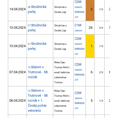
C2M
Stružnická
28
Stružnice u
slalom
14.04.2024
3.
23.90
1/V
peřej
České Lípy
ŠRÁMEK
Jiří
Stružnická
C1M
27
Stružnice u
13.04.2024
26.
59.70
3/V
peřej
České Lípy
slalom
C2M
Stružnická
27
Stružnice u
slalom
13.04.2024
1.
1/V
peřej
České Lípy
ŠRÁMEK
Jiří
Řeka Úpa -
C2M
Slalom v
13
Trutnov Poříčí -
slalom
07.04.2024
Trutnově - 58.
6.
63.88
areál loděnice
2/V
ŠRÁMEK
ročník
Lokomotiva
Jiří
Trutnov
Slalom v
12
Řeka Úpa -
C2M
Trutnově - 58.
Trutnov Poříčí -
slalom
06.04.2024
ročník + 1.
5.
21.22
areál loděnice
1/V
ŠRÁMEK
Český pohár
Lokomotiva
Jiří
veteránů
Trutnov