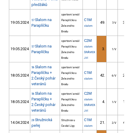
předžáků
sportovní areál
Slalom na
C1M
57
Paraplíčko u
19.05.2024
49.
32.80
7/V
Paraplíčku
Železného
slalom
Brodu
C2M
sportovní areál
Slalom na
57
Paraplíčko u
slalom
19.05.2024
3.
9.00
1/V
Paraplíčku
Železného
ŠRÁMEK
Brodu
Jiří
Slalom na
56
sportovní areál
Paraplíčku +
C1M
Paraplíčko u
18.05.2024
42.
29.60
6/V
2.Český pohár
Železného
slalom
veteránů
Brodu
Slalom na
C2M
56
sportovní areál
Paraplíčku +
Paraplíčko u
slalom
18.05.2024
4.
16.20
1/V
2.Český pohár
Železného
ŠRÁMEK
veteránů
Brodu
Jiří
Stružnická
C1M
28
Stružnice u
14.04.2024
21.
44.80
2/V
peřej
České Lípy
slalom