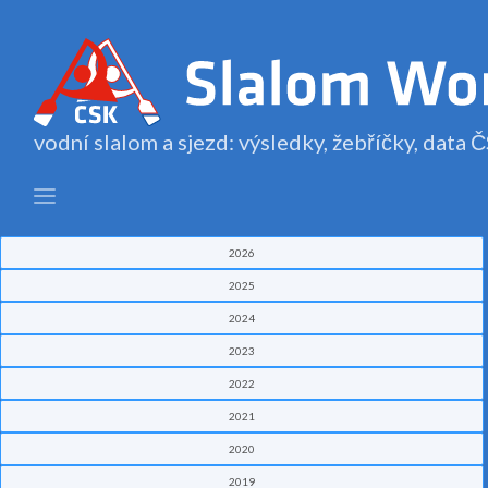
vodní slalom a sjezd: výsledky, žebříčky, data
2026
2025
2024
2023
2022
2021
2020
2019