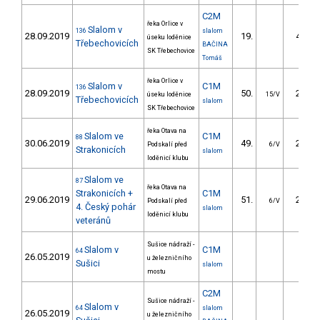
C2M
řeka Orlice v
Slalom v
136
slalom
28.09.2019
19.
49.20
úseku loděnice
Třebechovicích
BAČINA
SK Třebechovice
Tomáš
řeka Orlice v
Slalom v
C1M
136
28.09.2019
50.
29.30
úseku loděnice
15/V
Třebechovicích
slalom
SK Třebechovice
řeka Otava na
Slalom ve
C1M
88
30.06.2019
49.
29.10
Podskalí před
6/V
Strakonicích
slalom
loděnicí klubu
Slalom ve
87
řeka Otava na
Strakonicích +
C1M
29.06.2019
51.
26.20
Podskalí před
6/V
4. Český pohár
slalom
loděnicí klubu
veteránů
Sušice nádraží -
Slalom v
C1M
64
26.05.2019
u železničního
Sušici
slalom
mostu
C2M
Sušice nádraží -
Slalom v
64
slalom
26.05.2019
u železničního