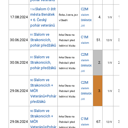
Slalom O štít
C2M
114
města Benátek
Řeka Jizera, jez
slalom
17.08.2024
4.
12.94
1/V
+ 6. Český
v Obodři
ŠRÁMEK
pohár veteránů
Jiří
Slalom ve
91
řeka Otava na
C1M
30.06.2024
Strakonicích,
51.
33.67
Podskalí před
12/V
slalom
pohár předžáků
loděnicí klubu
C2M
Slalom ve
91
řeka Otava na
slalom
30.06.2024
Strakonicích,
2.
28.94
Podskalí před
1/V
ŠRÁMEK
pohár předžáků
loděnicí klubu
Jiří
Slalom ve
90
C2M
Strakonicích +
řeka Otava na
slalom
29.06.2024
MČR
3.
32.92
Podskalí před
1/V
ŠRÁMEK
Veteránů+Pohár
loděnicí klubu
Jiří
předžáků
Slalom ve
90
Strakonicích +
řeka Otava na
C1M
29.06.2024
MČR
67.
36.39
Podskalí před
12/V
slalom
Veteránů+Pohár
loděnicí klubu