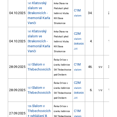
Klatovský
141
řeka Otava na
slalom ve
Podskalí před
C1M
04.10.2025
Strakonicích -
34.
25.07
loděnicí klubu
slalom
memoriál Karla
KK Otava
Vanči
Strakonice
Klatovský
141
řeka Otava na
C2M
slalom ve
Podskalí před
slalom
04.10.2025
Strakonicích -
4.
12.13
loděnicí klubu
ŠRÁMEK
memoriál Karla
KK Otava
Jiří
Vanči
Strakonice
Řeka Orlice v
Slalom v
C1M
137
úseku loděnice
28.09.2025
46.
32.30
5/V
Třebechovicích
SK Třebechovice
slalom
pod Orebem
C2M
Řeka Orlice v
Slalom v
137
úseku loděnice
slalom
28.09.2025
6.
11.40
1/V
Třebechovicích
SK Třebechovice
ŠRÁMEK
pod Orebem
Jiří
Slalom v
136
Řeka Orlice v
Třebechovicích
C1M
úseku loděnice
27.09.2025
+ vyhlášení 8.
SK Třebechovice
slalom