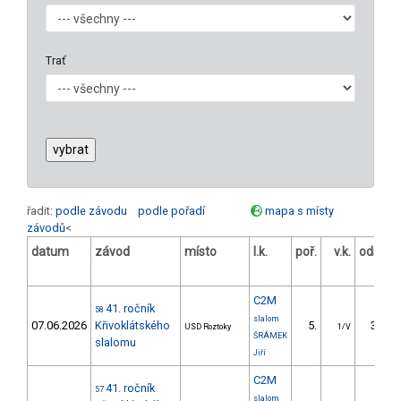
Trať
řadit:
podle závodu
podle pořadí
mapa s místy
závodů
<
datum
závod
místo
l.k.
poř.
v.k.
odstup
[s]
C2M
41. ročník
58
slalom
07.06.2026
Křivoklátského
5.
31.54
USD Roztoky
1/V
ŠRÁMEK
slalomu
Jiří
C2M
41. ročník
57
slalom