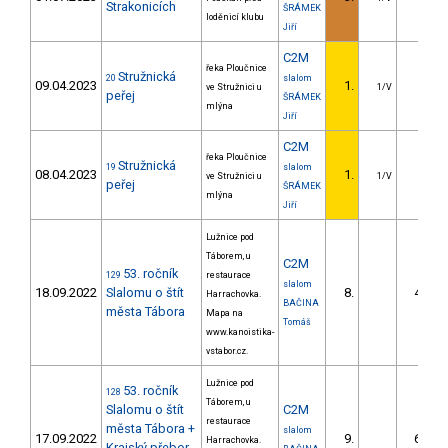
Strakonicích
ŠRÁMEK
loděnicí klubu
Jiří
C2M
řeka Ploučnice
Stružnická
20
slalom
09.04.2023
1.
ve Stružnici u
1/V
peřej
ŠRÁMEK
mlýna
Jiří
C2M
řeka Ploučnice
Stružnická
19
slalom
08.04.2023
1.
ve Stružnici u
1/V
peřej
ŠRÁMEK
mlýna
Jiří
Lužnice pod
Táborem, u
C2M
53. ročník
129
restaurace
slalom
18.09.2022
Slalomu o štít
8.
48.70
Harrachovka.
BAČINA
města Tábora
Mapa na
Tomáš
www.kanoistika-
vstabor.cz.
Lužnice pod
53. ročník
128
Táborem, u
Slalomu o štít
C2M
restaurace
města Tábora +
slalom
17.09.2022
9.
68.39
Harrachovka.
Krajský přebor