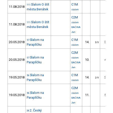
Slalom O štít
C1M
111
11.08.2018
města Benátek
slalom
C2M
Slalom O štít
111
slalom
11.08.2018
města Benátek
BAČINA
Jan
Slalom na
C1M
57
20.05.2018
14.
33.90
3/V
Paraplíčku
slalom
C2M
Slalom na
57
slalom
20.05.2018
10.
42.30
Paraplíčku
BAČINA
Jan
Slalom na
C1M
56
19.05.2018
14.
34.00
2/V
Paraplíčku
slalom
C2M
Slalom na
56
slalom
19.05.2018
11.
56.20
Paraplíčku
BAČINA
Jan
2. Český
38