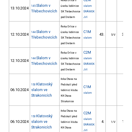
Řeka Orlice v
Slalom v
145
úseku loděnice
slalom
13.10.2024
Třebechovicích
SK Třebechovice
ŠRÁMEK
pod Orebem
Jiří
Řeka Orlice v
Slalom v
C1M
144
úseku loděnice
12.10.2024
43.
38.30
5/V
Třebechovicích
SK Třebechovice
slalom
pod Orebem
C2M
Řeka Orlice v
Slalom v
144
úseku loděnice
slalom
12.10.2024
Třebechovicích
SK Třebechovice
ŠRÁMEK
pod Orebem
Jiří
řeka Otava na
Klatovský
150
Podskalí před
C1M
06.10.2024
slalom ve
loděnicí klubu
slalom
Strakonicích
KK Otava
Strakonice
řeka Otava na
C2M
Klatovský
150
Podskalí před
slalom
06.10.2024
slalom ve
4.
14.30
loděnicí klubu
1/V
ŠRÁMEK
Strakonicích
KK Otava
Jiří