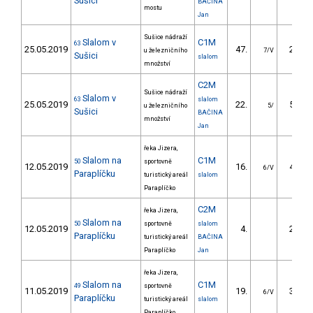
Sušici
BAČINA
mostu
Jan
Sušice nádraží
Slalom v
C1M
63
25.05.2019
47.
25.87
u železničního
7/V
Sušici
slalom
množství
C2M
Sušice nádraží
Slalom v
63
slalom
25.05.2019
22.
54.59
u železničního
5/
Sušici
BAČINA
množství
Jan
řeka Jizera,
Slalom na
C1M
50
sportovně
12.05.2019
16.
42.70
6/V
Paraplíčku
turistický areál
slalom
Paraplíčko
C2M
řeka Jizera,
Slalom na
50
sportovně
slalom
12.05.2019
4.
28.70
Paraplíčku
turistický areál
BAČINA
Paraplíčko
Jan
řeka Jizera,
Slalom na
C1M
49
sportovně
11.05.2019
19.
39.30
6/V
Paraplíčku
turistický areál
slalom
Paraplíčko