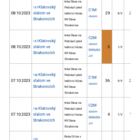
řeka Otava na
Klatovský
147
Podskalí před
C1M
08.10.2023
slalom ve
29.
21.56
loděnicí klubu
8/V
slalom
Strakonicích
KK Otava
Strakonice
řeka Otava na
C2M
Klatovský
147
Podskalí před
slalom
08.10.2023
slalom ve
3.
8.31
loděnicí klubu
1/V
ŠRÁMEK
Strakonicích
KK Otava
Jiří
Strakonice
řeka Otava na
Klatovský
146
Podskalí před
C1M
07.10.2023
slalom ve
36.
23.11
loděnicí klubu
9/V
slalom
Strakonicích
KK Otava
Strakonice
řeka Otava na
C2M
Klatovský
146
Podskalí před
slalom
07.10.2023
slalom ve
4.
14.46
loděnicí klubu
1/V
ŠRÁMEK
Strakonicích
KK Otava
Jiří
Strakonice
Řeka Orlice v
139