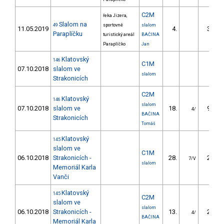
C2M
řeka Jizera,
Slalom na
49
sportovně
slalom
11.05.2019
4.
30.00
Paraplíčku
turistický areál
BAČINA
Paraplíčko
Jan
Klatovský
146
C1M
07.10.2018
slalom ve
slalom
Strakonicích
C2M
Klatovský
146
slalom
07.10.2018
slalom ve
18.
90.51
4/
BAČINA
Strakonicích
Tomáš
Klatovský
145
slalom ve
C1M
06.10.2018
Strakonicích -
28.
27.41
7/V
slalom
Memoriál Karla
Vanči
Klatovský
145
C2M
slalom ve
slalom
06.10.2018
Strakonicích -
13.
21.50
4/
BAČINA
Memoriál Karla