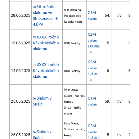
36. ročník
90
řeka Otava na
slalomu ve
C1M
28.06.2025
64.
35.09
Podskalí před
7/V
Strakonicích +
slalom
loděnicí klubu
4.ČPV
C2M
XXXX. ročník
78
slalom
15.06.2025
Křivoklátského
5.
36.65
USD Roztoky
ŠRÁMEK
slalomu
Jiří
C2M
XXXX. ročník
77
slalom
14.06.2025
Křivoklátského
6.
34.15
USD Roztoky
ŠRÁMEK
slalomu
Jiří
Řeka Otava ,
Sušice - nádraží,
Slalom v
C1M
56
25.05.2025
59.
36.72
kemp u
7/V
Sušici
slalom
železničního
mostu
Řeka Otava ,
C2M
Sušice - nádraží,
Slalom v
56
slalom
25.05.2025
5.
24.75
kemp u
1/V
Sušici
ŠRÁMEK