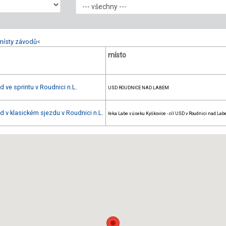
místy závodů
<
místo
 ve sprintu v Roudnici n.L.
USD ROUDNICE NAD LABEM
 v klasickém sjezdu v Roudnici n.L.
řeka Labe v úseku Kyškovice - cíl USD v Roudnici nad La