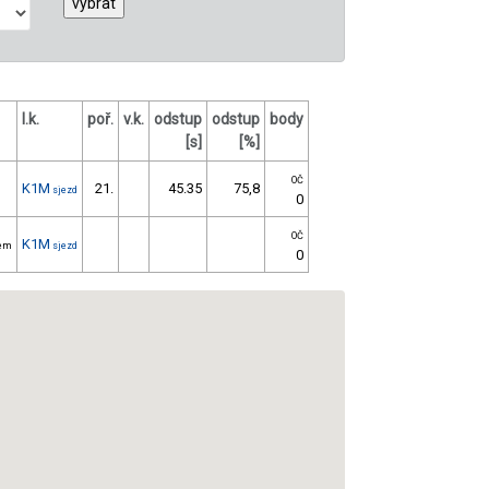
l.k.
poř.
v.k.
odstup
odstup
body
[s]
[%]
OČ
K1M
21.
45.35
75,8
sjezd
0
OČ
K1M
bem
sjezd
0