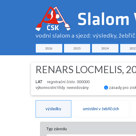
vodní slalom a sjezd: výsledky, žebří
2026
2025
2024
202
RENARS LOCMELIS, 2
LAT
registrační číslo: 000000
výkonnostní třídy neevidovány
zásady pro zis
výsledky
umístění v žebříčcích
Typ závodu