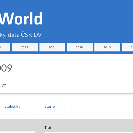
čky, data ČSK DV
3
2022
2021
2020
2019
2
009
k VT
statistika
historie
Trať