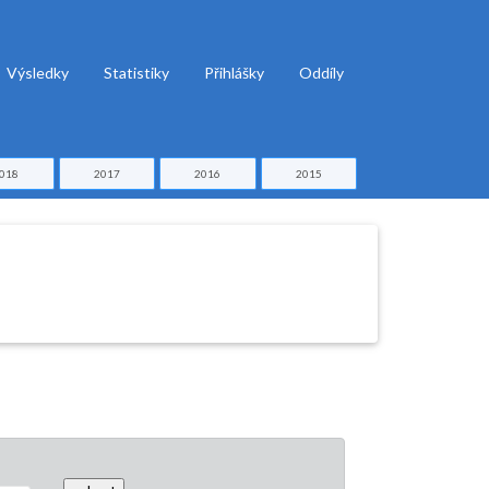
Výsledky
Statistiky
Přihlášky
Oddíly
018
2017
2016
2015