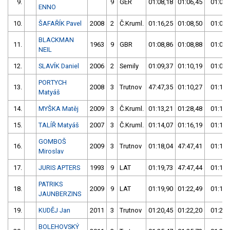
9.
9
GER
01:08,18
01:06,45
01:06,
ENNO
10.
ŠAFAŘÍK Pavel
2008
2
Č.Kruml.
01:16,25
01:08,50
01:08,
BLACKMAN
11.
1963
9
GBR
01:08,86
01:08,88
01:08,
NEIL
12.
SLAVÍK Daniel
2006
2
Semily
01:09,37
01:10,19
01:09,
PORTYCH
13.
2008
3
Trutnov
47:47,35
01:10,27
01:10,
Matyáš
14.
MYŠKA Matěj
2009
3
Č.Kruml.
01:13,21
01:28,48
01:13,
15.
TALÍŘ Matyáš
2007
3
Č.Kruml.
01:14,07
01:16,19
01:14,
GOMBOŠ
16.
2009
3
Trutnov
01:18,04
47:47,41
01:18,
Miroslav
17.
JURIS APTERS
1993
9
LAT
01:19,73
47:47,44
01:19,
PATRIKS
18.
2009
9
LAT
01:19,90
01:22,49
01:19,
JAUNBERZINS
19.
KUDĚJ Jan
2011
3
Trutnov
01:20,45
01:22,20
01:20,
BOLEHOVSKÝ