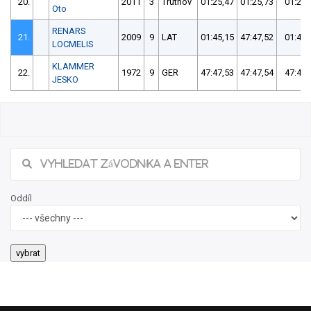
20.
2011
3
Trutnov
01:25,47
01:25,73
01:25,
Oto
RENARS
21.
2009
9
LAT
01:45,15
47:47,52
01:45,
LOCMELIS
KLAMMER
22.
1972
9
GER
47:47,53
47:47,54
47:47,
JESKO
Oddíl