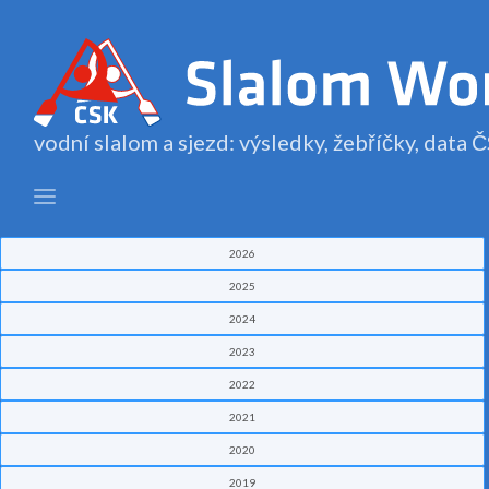
vodní slalom a sjezd: výsledky, žebříčky, data
2026
2025
2024
2023
2022
2021
2020
2019