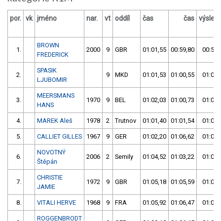
por.
vk
jméno
nar.
vt
oddíl
čas
čas
výsled
BROWN
1.
2000
9
GBR
01:01,55
00:59,80
00:59,
FREDERICK
SPASIK
2.
9
MKD
01:01,53
01:00,55
01:00,
LJUBOMIR
MEERSMANS
3.
1970
9
BEL
01:02,03
01:00,73
01:00,
HANS
4.
MAREK Aleš
1978
2
Trutnov
01:01,40
01:01,54
01:01,
5.
CALLIET GILLES
1967
9
GER
01:02,20
01:06,62
01:02,
NOVOTNÝ
6.
2006
2
Semily
01:04,52
01:03,22
01:03,
Štěpán
CHRISTIE
7.
1972
9
GBR
01:05,18
01:05,59
01:05,
JAMIE
8.
VITALI HERVE
1968
9
FRA
01:05,92
01:06,47
01:05,
ROGGENBRODT