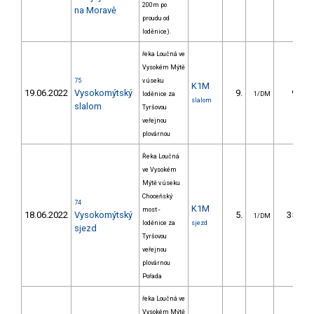
200m po
na Moravě
proudu od
loděnice).
řeka Loučná ve
Vysokém Mýtě
75
v úseku
K1M
19.06.2022
Vysokomýtský
9.
9.90
loděnice za
1/DM
slalom
slalom
Tyršovou
veřejnou
plovárnou
Řeka Loučná
ve Vysokém
Mýtě v úseku
Choceňský
74
K1M
most -
18.06.2022
Vysokomýtský
5.
35.00
1/DM
loděnice za
sjezd
sjezd
Tyršovou
veřejnou
plovárnou
Pořada
řeka Loučná ve
Vysokém Mýtě