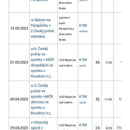
slalom
Železného
Brodu
sportovní
Slalom na
58
areál
Paraplíčku +
K1M
13.05.2023
Paraplíčko u
2.Český pohár
slalom
Železného
veteránů
Brodu
6. Český
44
pohár ve
sprintu + MČR
K1M
USD Roudnice
01.05.2023
36.
9.45
9/DS
dospělých ve
nad Labem
sjezd
sprintu v
Roudnici n.L.
5. Český
42
pohár ve
sprintu +MČR
K1M
USD Roudnice
30.04.2023
52.
12.20
11/DS
dorostu ve
nad Labem
sjezd
sprintu v
Roudnici n.L.
Klasický
41
K1M
USD Roudnice
29.04.2023
sjezd v
24.
116.13
8/DS