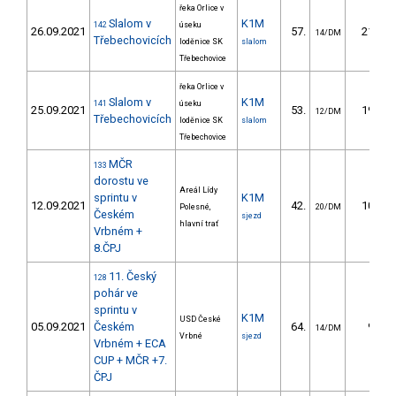
řeka Orlice v
Slalom v
K1M
142
úseku
26.09.2021
57.
21.91
14/DM
Třebechovicích
loděnice SK
slalom
Třebechovice
řeka Orlice v
Slalom v
K1M
141
úseku
25.09.2021
53.
19.15
12/DM
Třebechovicích
loděnice SK
slalom
Třebechovice
MČR
133
dorostu ve
Areál Lídy
sprintu v
K1M
12.09.2021
42.
10.92
Polesné,
20/DM
Českém
sjezd
hlavní trať
Vrbném +
8.ČPJ
11. Český
128
pohár ve
sprintu v
K1M
USD České
05.09.2021
Českém
64.
9.53
14/DM
Vrbné
sjezd
Vrbném + ECA
CUP + MČR +7.
ČPJ