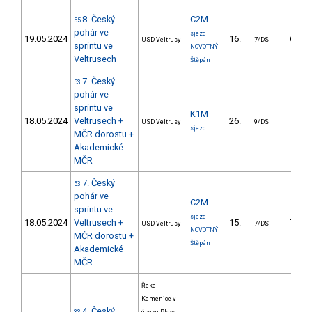
8. Český
C2M
55
pohár ve
sjezd
19.05.2024
16.
6.72
USD Veltrusy
7/DS
sprintu ve
NOVOTNÝ
Veltrusech
Štěpán
7. Český
53
pohár ve
sprintu ve
K1M
18.05.2024
Veltrusech +
26.
7.24
USD Veltrusy
9/DS
sjezd
MČR dorostu +
Akademické
MČR
7. Český
53
pohár ve
C2M
sprintu ve
sjezd
18.05.2024
Veltrusech +
15.
7.18
USD Veltrusy
7/DS
NOVOTNÝ
MČR dorostu +
Štěpán
Akademické
MČR
Řeka
Kamenice v
4. Český