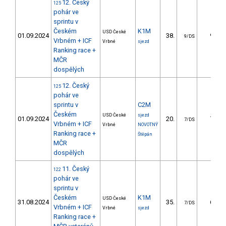
12. Český
125
pohár ve
sprintu v
Českém
K1M
USD České
01.09.2024
38.
9.50
9/DS
Vrbném + ICF
Vrbné
sjezd
Ranking race +
MČR
dospělých
12. Český
125
pohár ve
sprintu v
C2M
Českém
USD České
sjezd
01.09.2024
20.
7.27
7/DS
Vrbném + ICF
Vrbné
NOVOTNÝ
Ranking race +
Štěpán
MČR
dospělých
11. Český
122
pohár ve
sprintu v
Českém
K1M
USD České
31.08.2024
35.
6.92
7/DS
Vrbném + ICF
Vrbné
sjezd
Ranking race +