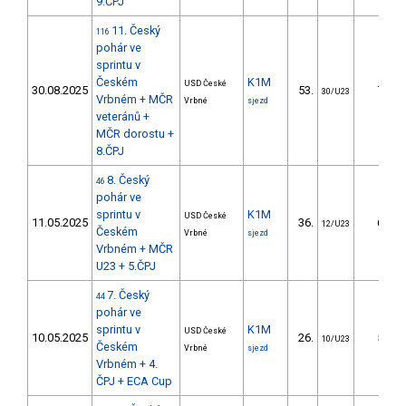
9.ČPJ
11. Český
116
pohár ve
sprintu v
Českém
K1M
USD České
30.08.2025
53.
7.48
30/U23
Vrbném + MČR
Vrbné
sjezd
veteránů +
MČR dorostu +
8.ČPJ
8. Český
46
pohár ve
sprintu v
K1M
USD České
11.05.2025
36.
6.80
12/U23
Českém
Vrbné
sjezd
Vrbném + MČR
U23 + 5.ČPJ
7. Český
44
pohár ve
sprintu v
K1M
USD České
10.05.2025
26.
5.92
10/U23
Českém
Vrbné
sjezd
Vrbném + 4.
ČPJ + ECA Cup