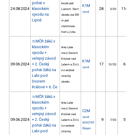
pohár v
korytě pod
K1M
24.08.2024
klasickém
28.
116.22
Lipnem. Start
5/DS
sjezd
sjezdu na
závodu cca 300
Lipně
m pod
slalomovou
tratí u jízku
MČR žáků v
73
klasickém
řeka Labe
sjezdu +
mezi Dvorem
veřejný závod
Králové nad
K1M
09.06.2024
+ 2. Český
17.
65.38
Labem a Žirčí,
10/DS
sjezd
pohár žáků na
viz webové
Labi pod
stránky
Dvorem
závodu
Králové + 6. Če
MČR žáků v
73
klasickém
řeka Labe
sjezdu +
mezi Dvorem
C2M
veřejný závod
Králové nad
sjezd
09.06.2024
+ 2. Český
9.
57.35
Labem a Žirčí,
7/DS
NOVOTNÝ
pohár žáků na
viz webové
Štěpán
Labi pod
stránky