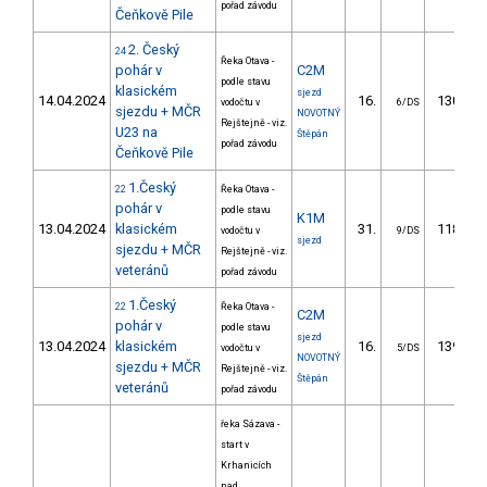
pořad závodu
Čeňkově Pile
2. Český
24
Řeka Otava -
pohár v
C2M
podle stavu
klasickém
sjezd
14.04.2024
16.
130.87
vodočtu v
6/DS
sjezdu + MČR
NOVOTNÝ
Rejštejně - viz.
U23 na
Štěpán
pořad závodu
Čeňkově Pile
1.Český
22
Řeka Otava -
pohár v
podle stavu
K1M
13.04.2024
klasickém
31.
118.65
vodočtu v
9/DS
sjezd
sjezdu + MČR
Rejštejně - viz.
veteránů
pořad závodu
1.Český
22
Řeka Otava -
C2M
pohár v
podle stavu
sjezd
13.04.2024
klasickém
16.
139.69
vodočtu v
5/DS
NOVOTNÝ
sjezdu + MČR
Rejštejně - viz.
Štěpán
veteránů
pořad závodu
řeka Sázava -
start v
Krhanicích
nad