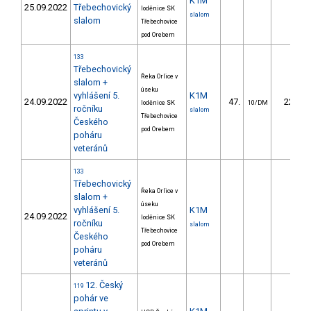
K1M
25.09.2022
Třebechovický
loděnice SK
slalom
slalom
Třebechovice
pod Orebem
133
Třebechovický
Řeka Orlice v
slalom +
úseku
vyhlášení 5.
K1M
24.09.2022
47.
22.07
loděnice SK
10/DM
ročníku
slalom
Třebechovice
Českého
pod Orebem
poháru
veteránů
133
Třebechovický
Řeka Orlice v
slalom +
úseku
vyhlášení 5.
K1M
24.09.2022
loděnice SK
ročníku
slalom
Třebechovice
Českého
pod Orebem
poháru
veteránů
12. Český
119
pohár ve