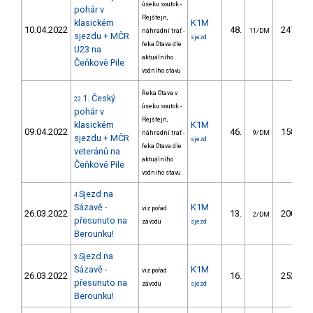
úseku soutok -
pohár v
Rejštejn,
klasickém
K1M
10.04.2022
48.
247.89
náhradní trať -
11/DM
sjezdu + MČR
sjezd
řeka Otava dle
U23 na
aktuálního
Čeňkově Pile
vodního stavu
Řeka Otava v
1. Český
22
úseku soutok -
pohár v
Rejštejn,
klasickém
K1M
09.04.2022
46.
158.12
náhradní trať -
9/DM
sjezdu + MČR
sjezd
řeka Otava dle
veteránů na
aktuálního
Čeňkově Pile
vodního stavu
Sjezd na
4
Sázavě -
K1M
viz pořad
26.03.2022
13.
200.84
2/DM
přesunuto na
závodu
sjezd
Berounku!
Sjezd na
3
Sázavě -
K1M
viz pořad
26.03.2022
16.
252.01
přesunuto na
závodu
sjezd
Berounku!