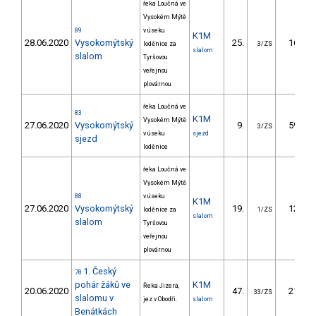
řeka Loučná ve
Vysokém Mýtě
89
v úseku
K1M
28.06.2020
Vysokomýtský
25.
16.30
loděnice za
3/ZS
slalom
slalom
Tyršovou
veřejnou
plovárnou
řeka Loučná ve
83
K1M
Vysokém Mýtě
27.06.2020
Vysokomýtský
9.
59.50
3/ZS
v úseku
sjezd
sjezd
loděnice
řeka Loučná ve
Vysokém Mýtě
88
v úseku
K1M
27.06.2020
Vysokomýtský
19.
12.40
loděnice za
1/ZS
slalom
slalom
Tyršovou
veřejnou
plovárnou
1. Český
78
pohár žáků ve
K1M
Řeka Jizera,
20.06.2020
47.
21.34
33/ZS
slalomu v
jez v Obodři.
slalom
Benátkách