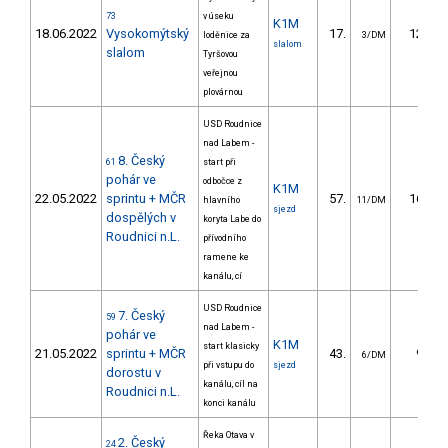
73
v úseku
K1M
18.06.2022
Vysokomýtský
17.
12.50
loděnice za
3/DM
slalom
slalom
Tyršovou
veřejnou
plovárnou
USD Roudnice
nad Labem -
8. Český
61
start při
pohár ve
odbočce z
K1M
22.05.2022
sprintu + MČR
57.
16.32
hlavního
11/DM
sjezd
dospělých v
koryta Labe do
Roudnici n.L.
přívodního
ramene ke
kanálu, cí
USD Roudnice
7. Český
59
nad Labem -
pohár ve
K1M
start klasicky
21.05.2022
sprintu + MČR
43.
9.42
6/DM
při vstupu do
sjezd
dorostu v
kanálu, cíl na
Roudnici n.L.
konci kanálu
Řeka Otava v
2. Český
24