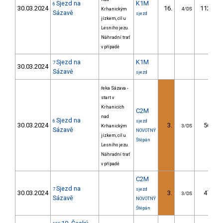
Sjezd na
K1M
6
30.03.2024
16.
112.64
Krhanickým
4/DS
Sázavě
sjezd
jízkem, cíl u
Lesního jezu.
Náhradní trať
v případě
Sjezd na
K1M
7
30.03.2024
Sázavě
sjezd
řeka Sázava -
start v
Krhanicích
C2M
nad
Sjezd na
6
sjezd
30.03.2024
3.
56.09
Krhanickým
3/DS
Sázavě
NOVOTNÝ
jízkem, cíl u
Štěpán
Lesního jezu.
Náhradní trať
v případě
C2M
Sjezd na
7
sjezd
30.03.2024
3.
47.35
3/DS
Sázavě
NOVOTNÝ
Štěpán