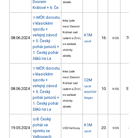
Dvorem
závodu
Králové + 6. Če
MČR dorostu
71
řeka Labe
v klasickém
mezi Dvorem
sjezdu +
Králové nad
veřejný závod
K1M
08.06.2024
16.
78.47
Labem a Žirčí,
9/DS
+ 5. Český
sjezd
viz webové
pohár juniorů +
stránky
1. Český pohár
závodu
žáků na La
MČR dorostu
71
řeka Labe
v klasickém
mezi Dvorem
sjezdu +
C2M
Králové nad
veřejný závod
sjezd
08.06.2024
10.
57.60
Labem a Žirčí,
9/DS
+ 5. Český
NOVOTNÝ
viz webové
pohár juniorů +
Štěpán
stránky
1. Český pohár
závodu
žáků na La
8. Český
55
pohár ve
K1M
19.05.2024
20.
4.24
USD Veltrusy
5/DS
sprintu ve
sjezd
Veltrusech