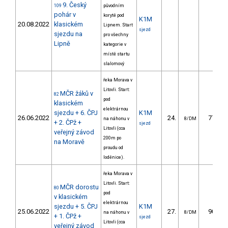
9. Český
109
původním
pohár v
korytě pod
K1M
20.08.2022
klasickém
Lipnem. Start
sjezd
sjezdu na
pro všechny
Lipně
kategorie v
místě startu
slalomový
řeka Morava v
Litovli. Start:
MČR žáků v
82
pod
klasickém
elektrárnou
sjezdu + 6. ČPJ
K1M
26.06.2022
24.
77.67
na náhonu v
8/DM
+ 2. ČPž +
sjezd
Litovli (cca
veřejný závod
200m po
na Moravě
proudu od
loděnice).
řeka Morava v
Litovli. Start:
MČR dorostu
80
pod
v klasickém
elektrárnou
sjezdu + 5. ČPJ
K1M
25.06.2022
27.
90.34
na náhonu v
8/DM
+ 1. ČPž +
sjezd
Litovli (cca
veřejný závod