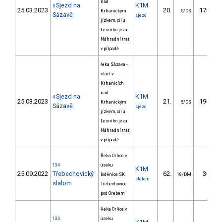
nad
Sjezd na
K1M
5
25.03.2023
20.
178.04
Krhanickým
5/DS
Sázavě
sjezd
jízkem, cíl u
Lesního jezu.
Náhradní trať
v případě
řeka Sázava -
start v
Krhanicích
nad
Sjezd na
K1M
4
25.03.2023
21.
190.04
Krhanickým
5/DS
Sázavě
sjezd
jízkem, cíl u
Lesního jezu.
Náhradní trať
v případě
Řeka Orlice v
134
úseku
K1M
25.09.2022
Třebechovický
62.
30.38
loděnice SK
18/DM
slalom
slalom
Třebechovice
pod Orebem
Řeka Orlice v
134
úseku