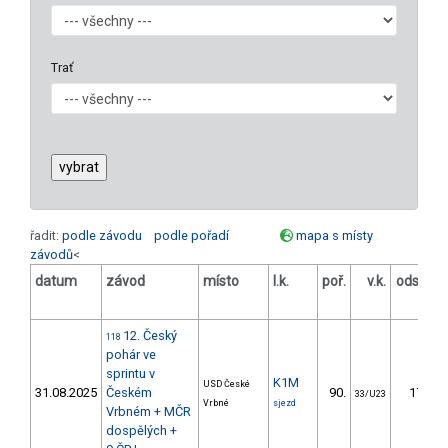
Trať
řadit:
podle závodu
podle pořadí
mapa s místy
závodů
<
datum
závod
místo
l.k.
poř.
v.k.
odstup
[s]
12. Český
118
pohár ve
sprintu v
K1M
USD České
31.08.2025
Českém
90.
17.04
33/U23
Vrbné
sjezd
Vrbném + MČR
dospělých +