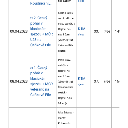
nad Labem
sjezd
Roudnici n.L.
Stejně jako v
2. Český
23
sobotu - Podle
pohár v
stavu vodočtu v
klasickém
K1M
Rejštejně -
09.04.2023
33.
149.15
7/DS
sjezdu + MČR
nad 85cm
sjezd
U23 na
(včetně) trať
Čeňkově Pile
Čeňkova Pila
soutok
Podle stavu
vodočtu v
1. Český
21
Rejštejně -
pohár v
nad 85cm
klasickém
K1M
08.04.2023
37.
164.32
(včetně) trať
8/DS
sjezdu + MČR
sjezd
Čeňkova Pila
veteránů na
soutok -
Čeňkově Pile
Rejštejn, do
84cm (v
řeka Sázava -
start v
Krhanicích