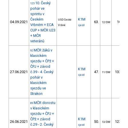
10. Český
125
pohár ve
sprintu v
Českém
K1M
USD České
04.09.2021
63.
10.38
12/DM
Vrbném + ECA
Vrbné
sjezd
CUP + MČR U23
+ MČR
veteránů
MČR žáků v
92
klasickém
sjezdu + ČPž +
ČPJ + závod
K1M
27.06.2021
č.39 - 4. Český
47.
132.50
11/DM
sjezd
pohár v
klasickém
sjezdu ve
Strakon
MČR dorostu
89
v klasickém
sjezdu + ČPJ +
ČPž + závod
K1M
26.06.2021
50.
123.93
13/DM
č.29 - 2. Český
sjezd