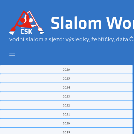
vodní slalom a sjezd: výsledky, žebříčky, data
2026
2025
2024
2023
2022
2021
2020
2019