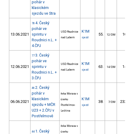
pohár v
klasickém
sjezdu ve Stra
4. Český
78
pohár ve
K1M
USD Roudnice
13.06.2021
sprintu v
55.
10.71
12/DM
nad Labem
sjezd
Roudnici n.L. +
4.ČPJ
3. Český
77
pohár ve
K1M
USD Roudnice
12.06.2021
sprintu v
63.
14.45
14/DM
nad Labem
sjezd
Roudnici n.L. +
3.ČPJ
2. Český
46
pohár v
řeka Morava v
klasickém
K1M
úseku
06.06.2021
38.
232.65
7/DM
sjezdu + MČR
Postřelmov-
sjezd
U23 + 2.ČPJ v
Leština
Postřelmově
řeka Morava v
1. Český
44
úseku