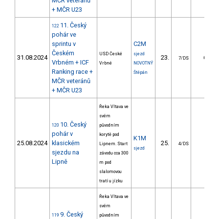
MČR veteránů
+ MČR U23
11. Český
122
pohár ve
sprintu v
C2M
Českém
USD České
sjezd
31.08.2024
23.
6.82
7/DS
Vrbném + ICF
Vrbné
NOVOTNÝ
Ranking race +
Štěpán
MČR veteránů
+ MČR U23
Řeka Vltava ve
svém
10. Český
120
původním
pohár v
korytě pod
K1M
25.08.2024
klasickém
25.
Lipnem. Start
4/DS
sjezd
sjezdu na
závodu cca 300
Lipně
m pod
slalomovou
tratí u jízku
Řeka Vltava ve
svém
9. Český
119
původním