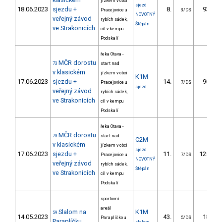
jízkem v obci
sjezd
18.06.2023
sjezdu +
8.
93.06
Pracejovice u
3/DS
NOVOTNÝ
veřejný závod
rybích sádek,
Štěpán
ve Strakonicích
cíl v kempu
Podskalí
řeka Otava -
MČR dorostu
73
start nad
v klasickém
jízkem v obci
K1M
17.06.2023
sjezdu +
14.
90.98
Pracejovice u
7/DS
sjezd
veřejný závod
rybích sádek,
ve Strakonicích
cíl v kempu
Podskalí
řeka Otava -
MČR dorostu
73
start nad
C2M
v klasickém
jízkem v obci
sjezd
17.06.2023
sjezdu +
11.
125.78
Pracejovice u
7/DS
NOVOTNÝ
veřejný závod
rybích sádek,
Štěpán
ve Strakonicích
cíl v kempu
Podskalí
sportovní
areál
Slalom na
K1M
59
14.05.2023
43.
18.50
Paraplíčko u
5/DS
Paraplíčku