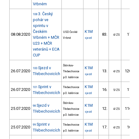
Vrbném
3. Český
108
pohár ve
sprintu v
Českém
K1M
USD České
08.08.2020
83.
17.31
4/ZS
Vrbném + MČR
Vrbné
sjezd
U23 + MČR
veteránů + ECA
CUP
Štěnkov-
Sjezd v
K1M
100
26.07.2020
13.
120.70
Třebechovice
4/ZS
Třebechovicích
sjezd
p.O. loděnice
Sprint v
K1M
101
Třebechovice
26.07.2020
16.
11.10
5/ZS
Třebechovicích
p.O. loděnice
sjezd
Štěnkov-
Sjezd v
K1M
98
25.07.2020
12.
116.50
Třebechovice
4/ZS
Třebechovicích
sjezd
p.O. loděnice
Sprint v
K1M
99
Třebechovice
25.07.2020
17.
10.60
4/ZS
Třebechovicích
p.O. loděnice
sjezd