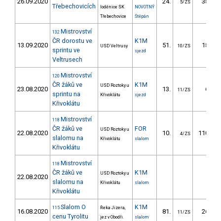
26.09.2020
24.
38.67
5/ZS
Třebechovicích
loděnice SK
NOVOTNÝ
Třebechovice
Štěpán
Mistrovství
132
ČR dorostu ve
K1M
13.09.2020
51.
18.01
USD Veltrusy
10/ZS
sprintu ve
sjezd
Veltrusech
Mistrovství
120
ČR žáků ve
K1M
USD Roztoky u
23.08.2020
13.
6.72
11/ZS
sprintu na
Křivoklátu
sjezd
Křivoklátu
Mistrovství
118
ČR žáků ve
FOR
USD Roztoky u
22.08.2020
10.
110.48
4/ZS
slalomu na
Křivoklátu
slalom
Křivoklátu
Mistrovství
118
ČR žáků ve
K1M
USD Roztoky u
22.08.2020
slalomu na
Křivoklátu
slalom
Křivoklátu
Slalom O
K1M
115
Řeka Jizera,
16.08.2020
81.
26.69
11/ZS
cenu Tyrolitu
jez v Obodři.
slalom