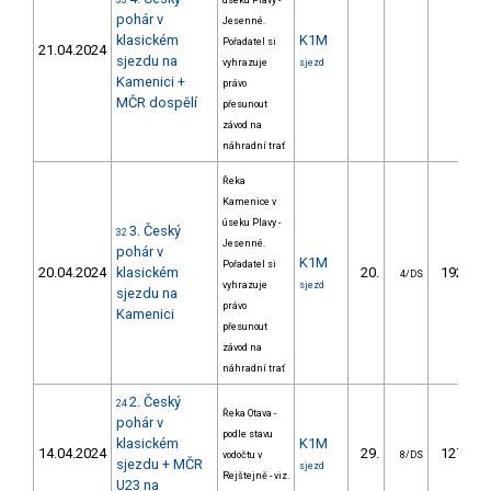
33
úseku Plavy -
pohár v
Jesenné.
klasickém
K1M
Pořadatel si
21.04.2024
sjezdu na
vyhrazuje
sjezd
Kamenici +
právo
MČR dospělí
přesunout
závod na
náhradní trať
Řeka
Kamenice v
úseku Plavy -
3. Český
32
Jesenné.
pohár v
K1M
Pořadatel si
20.04.2024
klasickém
20.
192.99
4/DS
vyhrazuje
sjezd
sjezdu na
právo
Kamenici
přesunout
závod na
náhradní trať
2. Český
24
Řeka Otava -
pohár v
podle stavu
klasickém
K1M
14.04.2024
29.
127.09
vodočtu v
8/DS
sjezdu + MČR
sjezd
Rejštejně - viz.
U23 na