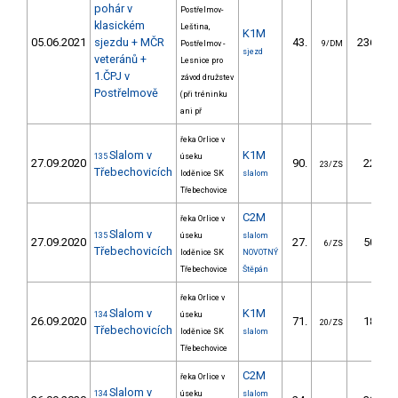
pohár v
Postřelmov-
klasickém
Leština,
K1M
05.06.2021
sjezdu + MČR
43.
236.04
Postřelmov -
9/DM
sjezd
veteránů +
Lesnice pro
1.ČPJ v
závod družstev
Postřelmově
(při tréninku
ani př
řeka Orlice v
Slalom v
K1M
135
úseku
27.09.2020
90.
22.71
23/ZS
Třebechovicích
loděnice SK
slalom
Třebechovice
C2M
řeka Orlice v
Slalom v
135
úseku
slalom
27.09.2020
27.
50.01
6/ZS
Třebechovicích
loděnice SK
NOVOTNÝ
Třebechovice
Štěpán
řeka Orlice v
Slalom v
K1M
134
úseku
26.09.2020
71.
18.90
20/ZS
Třebechovicích
loděnice SK
slalom
Třebechovice
C2M
řeka Orlice v
Slalom v
134
úseku
slalom