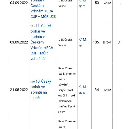
sprintu v
K1M
USD České
04.09.2022
50.
8.20
4/DM
Českém
Vrbné
sjezd
Vrbném +ECA
CUP + MČR U23
11. Český
115
pohár ve
sprintu v
K1M
USD České
03.09.2022
Českém
105.
30.34
23/DM
Vrbné
sjezd
Vrbném +ECA
CUP +MČR
veteránů
Řeka Vltava
pod Lipnem ve
svém
10. Český
110
původním
pohár ve
K1M
21.08.2022
34.
6.76
korytě. Start
5/DM
sprintu na
sjezd
cca 500 m pod
Lipně
slalomovou
tratí na Lipně
( ř.km
Řeka Vltava ve
svém