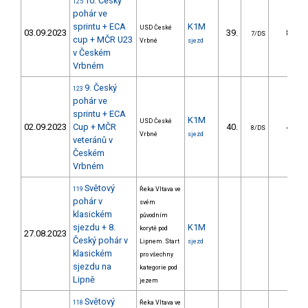
10. Český
125
pohár ve
sprintu + ECA
K1M
USD České
03.09.2023
39.
8.48
7/DS
cup + MČR U23
Vrbné
sjezd
v Českém
Vrbném
9. Český
123
pohár ve
sprintu + ECA
K1M
USD České
02.09.2023
Cup + MČR
40.
4.91
8/DS
Vrbné
sjezd
veteránů v
Českém
Vrbném
Světový
119
Řeka Vltava ve
pohár v
svém
klasickém
původním
sjezdu + 8.
K1M
korytě pod
27.08.2023
Český pohár v
Lipnem. Start
sjezd
klasickém
pro všechny
sjezdu na
kategorie pod
Lipně
jezem
Světový
118
Řeka Vltava ve