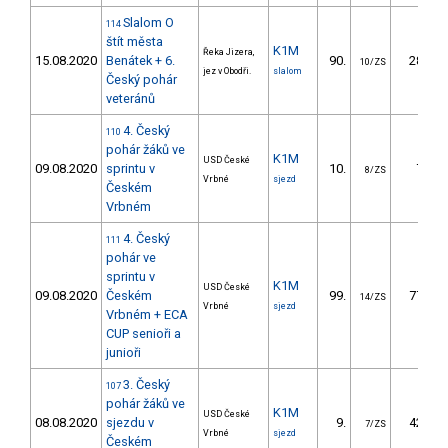
Slalom O
114
štít města
K1M
Řeka Jizera,
15.08.2020
Benátek + 6.
90.
28.86
10/ZS
jez v Obodři.
slalom
Český pohár
veteránů
4. Český
110
pohár žáků ve
K1M
USD České
09.08.2020
sprintu v
10.
7.27
8/ZS
Vrbné
sjezd
Českém
Vrbném
4. Český
111
pohár ve
sprintu v
K1M
USD České
09.08.2020
Českém
99.
77.47
14/ZS
Vrbné
sjezd
Vrbném + ECA
CUP senioři a
junioři
3. Český
107
pohár žáků ve
K1M
USD České
08.08.2020
sjezdu v
9.
42.66
7/ZS
Vrbné
sjezd
Českém