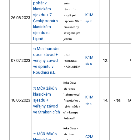
pohár v
svém
klasickém
původním
sjezdu + 7.
K1M
korytě pod
26.08.2023
Český pohár v
Lipnem. Start
sjezd
klasickém
pro všechny
sjezdu na
kategorie pod
Lipně
jezem
Mezinárodní
94
open závod +
USD
K1M
07.07.2023
veřejný závod
12.
9.57
ROUDNICE
sjezd
ve sprintu v
NAD LABEM
Roudnici n.L.
řeka Otava -
MČR žáků v
75
start nad
klasickém
jízkem v obci
K1M
18.06.2023
sjezdu +
14.
66.97
Pracejovice u
4/DS
sjezd
veřejný závod
rybích sádek,
ve Strakonicích
cíl v kempu
Podskalí
řeka Otava -
MČR žáků v
75
start nad
C2M
klasickém