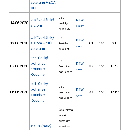
veteránů + ECA
CUP
USD
Křivoklátský
K1W
73
14.06.2020
Roztoky u
slalom
slalom
Křivoklátu
Křivoklátský
72
USD
K1W
13.06.2020
slalom + MČR
61.
53.05
6
Roztoky u
3/V
slalom
veteránů
Křivoklátu
2. Český
57
USD
pohár ve
K1W
07.06.2020
37.
15.96
3
Roudnice
2/V
sprintu v
sjezd
nad Labem
Roudnici
1. Český
56
USD
pohár ve
K1W
06.06.2020
37.
16.62
3
Roudnice
2/V
sprintu v
sjezd
nad Labem
Roudnici
Řeka Vltava
ve svém
původním
10. Český
119
korytě pod