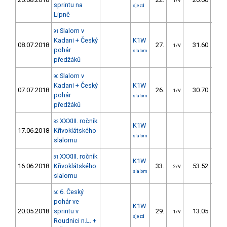
1/V
sprintu na
sjezd
Lipně
Slalom v
91
Kadani + Český
K1W
08.07.2018
27.
31.60
3
1/V
pohár
slalom
předžáků
Slalom v
90
Kadani + Český
K1W
07.07.2018
26.
30.70
3
1/V
pohár
slalom
předžáků
XXXIII. ročník
82
K1W
17.06.2018
Křivoklátského
slalom
slalomu
XXXIII. ročník
81
K1W
16.06.2018
Křivoklátského
33.
53.52
5
2/V
slalom
slalomu
6. Český
60
pohár ve
K1W
20.05.2018
sprintu v
29.
13.05
2
1/V
sjezd
Roudnici n.L. +