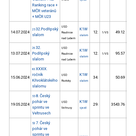
Ranking race +
MČR veteránů
+ MČR U23
USD
32.Podřipský
K1W
25
14.07.2024
12.
49.12
4
Roudnice
1/VS
slalom
slalom
nad Labem
32.
26
USD
K1W
13.07.2024
Podřipský
12.
95.57
7
Roudnice
1/VS
slalom
slalom
nad Labem
XXXIX.
83
ročník
K1W
USD
15.06.2024
34.
50.69
5
Křivoklátského
Roztoky
slalom
slalomu
8. Český
55
pohár ve
K1W
USD
19.05.2024
29.
3543.76
6.30
sprintu ve
Veltrusy
sjezd
Veltrusech
7. Český
53
pohár ve
sprintu ve