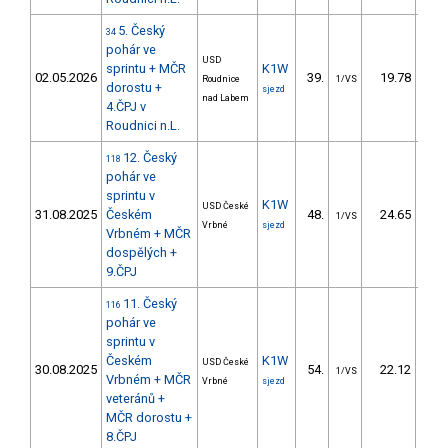
5. Český
34
pohár ve
USD
sprintu + MČR
K1W
02.05.2026
39.
19.78
4
Roudnice
1/VS
dorostu +
sjezd
nad Labem
4.ČPJ v
Roudnici n.L.
12. Český
118
pohár ve
sprintu v
K1W
USD České
31.08.2025
Českém
48.
24.65
5
1/VS
Vrbné
sjezd
Vrbném + MČR
dospělých +
9.ČPJ
11. Český
116
pohár ve
sprintu v
Českém
K1W
USD České
30.08.2025
54.
22.12
4
1/VS
Vrbném + MČR
Vrbné
sjezd
veteránů +
MČR dorostu +
8.ČPJ