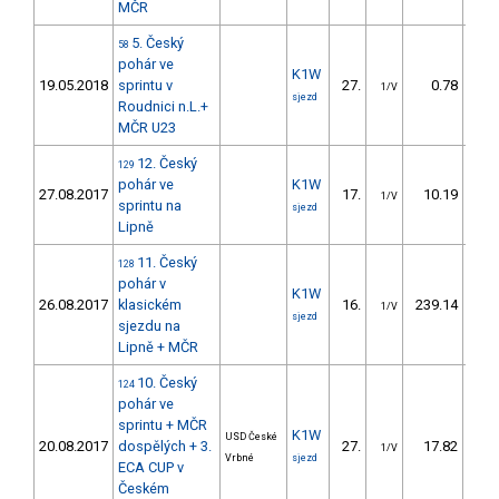
MČR
5. Český
58
pohár ve
K1W
19.05.2018
sprintu v
27.
0.78
1/V
sjezd
Roudnici n.L.+
MČR U23
12. Český
129
pohár ve
K1W
27.08.2017
17.
10.19
1
1/V
sprintu na
sjezd
Lipně
11. Český
128
pohár v
K1W
26.08.2017
klasickém
16.
239.14
3
1/V
sjezd
sjezdu na
Lipně + MČR
10. Český
124
pohár ve
sprintu + MČR
K1W
USD České
20.08.2017
dospělých + 3.
27.
17.82
3
1/V
Vrbné
sjezd
ECA CUP v
Českém