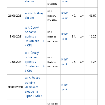
slalom
slalom
Křivoklátu
USD
Křivoklátský
K1W
81
26.06.2021
49.
46.87
5
Roztoky u
3/V
slalom
slalom
Křivoklátu
4. Český
78
pohár ve
USD
K1W
13.06.2021
sprintu v
34.
16.25
3
Roudnice
2/V
sjezd
Roudnici n.L. +
nad Labem
4.ČPJ
3. Český
77
pohár ve
USD
K1W
12.06.2021
sprintu v
35.
18.24
3
Roudnice
2/V
sjezd
Roudnici n.L. +
nad Labem
3.ČPJ
6. Český
125
pohár v
K1W
30.08.2020
klasickém
sjezd
sjezdu na
Lipně + MČR
Stejné jako