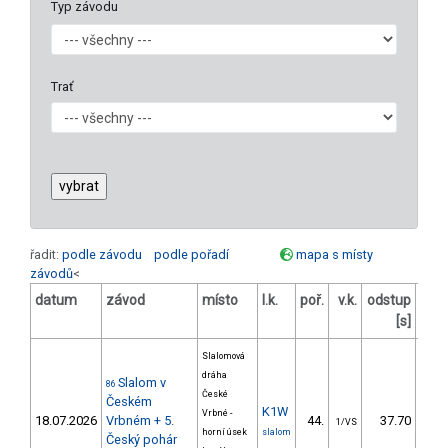
Typ závodu
Trať
řadit:
podle závodu
podle pořadí
mapa s místy
závodů
<
datum
závod
místo
l.k.
poř.
v.k.
odstup
ods
[s]
Slalomová
dráha
Slalom v
86
České
Českém
K1W
Vrbné -
18.07.2026
Vrbném + 5.
44.
37.70
5
1/VS
horní úsek
slalom
Český pohár