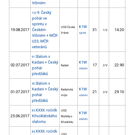
Vrbném
9. Český
123
pohár ve
sprintu v
K1W
USD České
19.08.2017
Českém
31.
14.20
2
1/V
Vrbné
sjezd
Vrbném + MČR
U23, MČR
veteránů
Slalom v
91
Kadani + Český
K1W
02.07.2017
17.
22.90
2
Kadaň
2/V
pohár
slalom
předžáků
Slalom v
90
Kadani + Český
K1W
Kadaňský
01.07.2017
21.
29.10
3
2/V
pohár
mlýn
slalom
předžáků
XXXII. ročník
85
USD
K1W
25.06.2017
Křivoklátského
Roztoky u
slalom
slalomu
Křivoklátu
XXXII. ročník
84
USD