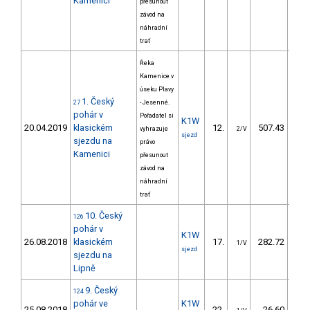
Kamenici
přesunout
závod na
náhradní
trať
Řeka
Kamenice v
úseku Plavy
1. Český
27
- Jesenné.
pohár v
Pořadatel si
K1W
20.04.2019
klasickém
12.
507.43
4
vyhrazuje
2/V
sjezd
sjezdu na
právo
Kamenici
přesunout
závod na
náhradní
trať
10. Český
126
pohár v
K1W
26.08.2018
klasickém
17.
282.72
3
1/V
sjezd
sjezdu na
Lipně
9. Český
124
pohár ve
K1W
25.08.2018
22.
26.60
2