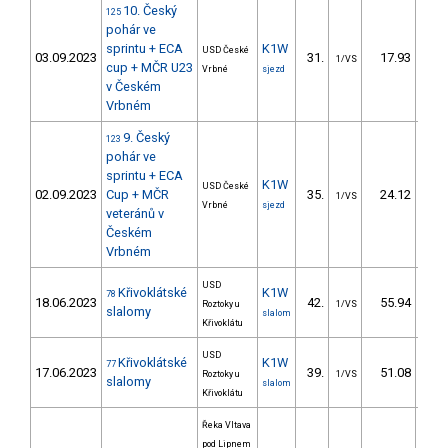
10. Český
125
pohár ve
sprintu + ECA
K1W
USD České
03.09.2023
31.
17.93
3
1/VS
cup + MČR U23
Vrbné
sjezd
v Českém
Vrbném
9. Český
123
pohár ve
sprintu + ECA
K1W
USD České
02.09.2023
Cup + MČR
35.
24.12
4
1/VS
Vrbné
sjezd
veteránů v
Českém
Vrbném
USD
Křivoklátské
K1W
78
18.06.2023
42.
55.94
5
Roztoky u
1/VS
slalomy
slalom
Křivoklátu
USD
Křivoklátské
K1W
77
17.06.2023
39.
51.08
5
Roztoky u
1/VS
slalomy
slalom
Křivoklátu
Řeka Vltava
pod Lipnem