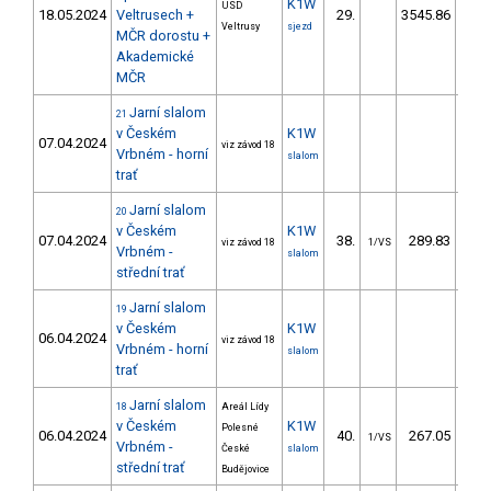
K1W
USD
18.05.2024
Veltrusech +
29.
3545.86
6.55
Veltrusy
sjezd
MČR dorostu +
Akademické
MČR
Jarní slalom
21
v Českém
K1W
07.04.2024
viz závod 18
Vrbném - horní
slalom
trať
Jarní slalom
20
v Českém
K1W
07.04.2024
38.
289.83
31
viz závod 18
1/VS
Vrbném -
slalom
střední trať
Jarní slalom
19
v Českém
K1W
06.04.2024
viz závod 18
Vrbném - horní
slalom
trať
Jarní slalom
18
Areál Lídy
v Českém
K1W
Polesné
06.04.2024
40.
267.05
28
1/VS
Vrbném -
České
slalom
střední trať
Budějovice