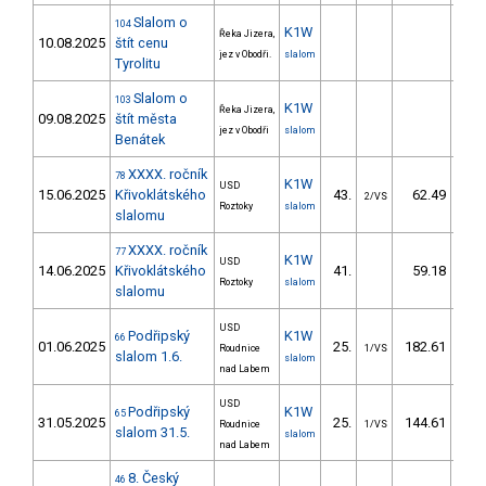
Slalom o
104
K1W
Řeka Jizera,
10.08.2025
štít cenu
jez v Obodři.
slalom
Tyrolitu
Slalom o
103
K1W
Řeka Jizera,
09.08.2025
štít města
jez v Obodři
slalom
Benátek
XXXX. ročník
78
K1W
USD
15.06.2025
Křivoklátského
43.
62.49
6
2/VS
Roztoky
slalom
slalomu
XXXX. ročník
77
K1W
USD
14.06.2025
Křivoklátského
41.
59.18
6
Roztoky
slalom
slalomu
USD
Podřipský
K1W
66
01.06.2025
25.
182.61
17
Roudnice
1/VS
slalom 1.6.
slalom
nad Labem
USD
Podřipský
K1W
65
31.05.2025
25.
144.61
11
Roudnice
1/VS
slalom 31.5.
slalom
nad Labem
8. Český
46