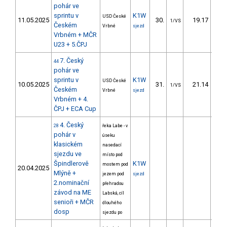
pohár ve
sprintu v
K1W
USD České
11.05.2025
30.
19.17
3
1/VS
Českém
Vrbné
sjezd
Vrbném + MČR
U23 + 5.ČPJ
7. Český
44
pohár ve
sprintu v
K1W
USD České
10.05.2025
31.
21.14
4
1/VS
Českém
Vrbné
sjezd
Vrbném + 4.
ČPJ + ECA Cup
4. Český
28
řeka Labe - v
pohár v
úseku
klasickém
nasedací
sjezdu ve
místo pod
Špindlerově
K1W
mostem pod
20.04.2025
Mlýně +
jezem pod
sjezd
2.nominační
přehradou
závod na ME
Labská, cíl
senioři + MČR
dlouhého
dosp
sjezdu po