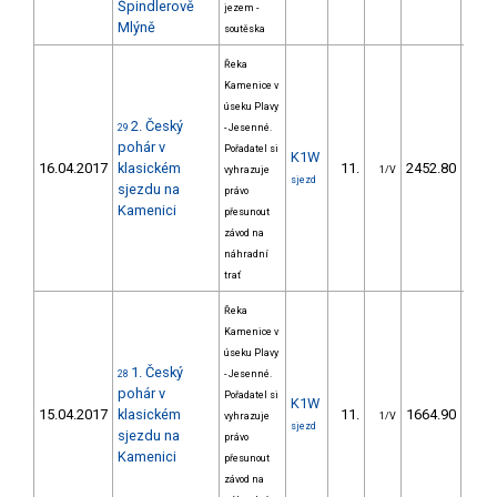
Špindlerově
jezem -
Mlýně
soutěska
Řeka
Kamenice v
úseku Plavy
2. Český
29
- Jesenné.
pohár v
Pořadatel si
K1W
16.04.2017
klasickém
11.
2452.80
21
vyhrazuje
1/V
sjezd
sjezdu na
právo
Kamenici
přesunout
závod na
náhradní
trať
Řeka
Kamenice v
úseku Plavy
1. Český
28
- Jesenné.
pohár v
Pořadatel si
K1W
15.04.2017
klasickém
11.
1664.90
14
vyhrazuje
1/V
sjezd
sjezdu na
právo
Kamenici
přesunout
závod na