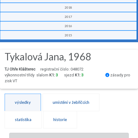
2018
2017
2016
2015
Tykalová Jana, 1968
TJ Ohře Klášterec
registrační číslo: 048072
výkonnostní třídy
slalom
K1:
3
sjezd
K1:
3
zásady pro
zisk VT
výsledky
umístění v žebříčcích
statistika
historie