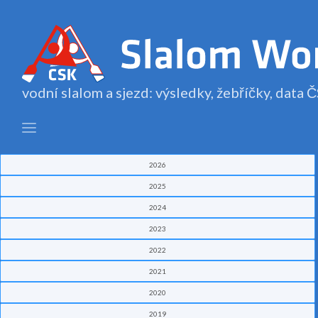
vodní slalom a sjezd: výsledky, žebříčky, data
2026
2025
2024
2023
2022
2021
2020
2019