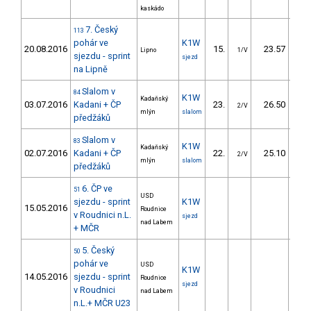
kaskádo
7. Český
113
pohár ve
K1W
20.08.2016
15.
23.57
1
Lipno
1/V
sjezdu - sprint
sjezd
na Lipně
Slalom v
84
K1W
Kadaňský
03.07.2016
Kadani + ČP
23.
26.50
2
2/V
mlýn
slalom
předžáků
Slalom v
83
K1W
Kadaňský
02.07.2016
Kadani + ČP
22.
25.10
2
2/V
mlýn
slalom
předžáků
6. ČP ve
51
USD
sjezdu - sprint
K1W
15.05.2016
Roudnice
v Roudnici n.L.
sjezd
nad Labem
+ MČR
5. Český
50
pohár ve
USD
K1W
14.05.2016
sjezdu - sprint
Roudnice
sjezd
v Roudnici
nad Labem
n.L.+ MČR U23