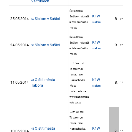
Veltrusech
Řeka Otava,
K1W
Sušice - nádraží
25.05.2014
Slalom v Sušici
8.
57
2/U23
u železničního
slalom
mostu
Řeka Otava,
K1W
Sušice - nádraží
24.05.2014
Slalom v Sušici
9.
56
2/U23
u železničního
slalom
mostu
Lužnice pod
Táborem, u
restaurace
O štít města
K1W
44
Harrachovka.
11.05.2014
8.
1/U23
Tábora
Mapu
slalom
naleznete na
www.kanoistika-
vstabor.cz
Lužnice pod
Táborem, u
restaurace
O štít města
K1W
43
Harrachovka.
10.05.2014
2.
1/U23