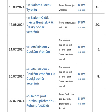
Slalom O cenu
K1W
115
Řeka Jizera, jez
18.08.2024
15.
Tyrolitu
v Obodři.
slalom
Slalom O štít
114
města Benátek + 6.
K1W
Řeka Jizera, jez
17.08.2024
20.
Český pohár
v Obodři
slalom
veteránů
Slalomová
dráha České
Letní slalom v
K1W
97
21.07.2024
5.
Vrbné - dolní
Českém Vrbném
slalom
úsek kanálu -
soutok
Slalomová
Letní slalom v
96
dráha České
Českém Vrbném + 5.
K1W
20.07.2024
8.
Vrbné - dolní
Český pohár
slalom
úsek kanálu -
veteránů
soutok
Řeka Radbuza
Slalom pod
95
K1W
pod Borskou
07.07.2024
Borskou přehradou +
přehradou v
slalom
Pohár předžáků
Plzni