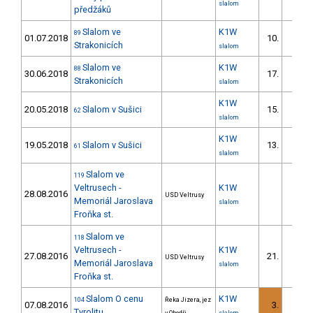
slalom
předžáků
Slalom ve
K1W
89
01.07.2018
10.
Strakonicích
slalom
Slalom ve
K1W
88
30.06.2018
17.
Strakonicích
slalom
K1W
20.05.2018
Slalom v Sušici
15.
62
2/
slalom
K1W
19.05.2018
Slalom v Sušici
13.
61
2/
slalom
Slalom ve
119
Veltrusech -
K1W
28.08.2016
USD Veltrusy
Memoriál Jaroslava
slalom
Froňka st.
Slalom ve
118
Veltrusech -
K1W
27.08.2016
21.
USD Veltrusy
Memoriál Jaroslava
slalom
Froňka st.
Slalom O cenu
K1W
104
Řeka Jizera, jez
07.08.2016
3.
Tyrolitu