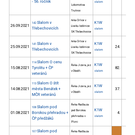
- 56. ročník
slalom
Lokomotiva
Trutnov
řeka Orlice v
Slalom v
K1W
142
26.09.2021
úseku loděnice
Třebechovicích
slalom
SK Třebechovice
řeka Orlice v
Slalom v
K1W
141
25.09.2021
24.
úseku loděnice
Třebechovicích
slalom
SK Třebechovice
Slalom O cenu
114
K1W
Řeka Jizera, jez
15.08.2021
Tyrolitu + ČP
82.
v Obodři.
slalom
veteránů
Slalom O štít
113
K1W
Řeka Jizera, jez
14.08.2021
města Benátek +
37.
v Obodři
slalom
MČR veteránů
Řeka Radbuza
Slalom pod
108
K1W
pod Borskou
01.08.2021
Borskou přehradou +
4.
přehradou v
slalom
ČP předžáků
Plzni
Slalom pod
107
Řeka Radbuza