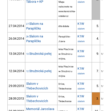
Tábora + KP
Mapu
slalom
naleznete na
www.kanoistika-
vstabor.cz
Slalom na
K1W
27
27.04.2014
5.
dtto dobota
1/D
Paraplíčku
slalom
Slalom na
K1W
26
Paraplíčko -
26.04.2014
4.
2/D
Paraplíčku
Jizera
slalom
řeka Ploučnice
K1W
13.04.2014
Stružnická peřej
9.
13
ve Stružnici u
1/U23
slalom
mlýna,
řeka Ploučnice
K1W
12.04.2014
Stružnická peřej
7.
12
ve Stružnici u
1/U23
slalom
mlýna
Slalom v
K1W
Orlice,
29.09.2013
5.
1/U23
Třebechovicích
Třebechovice
slalom
Slalom v
K1W
Orlice,
28.09.2013
3.
1/U23
Třebechovicích
Třebechovice
slalom
Memoriál Jaroslava
K1W