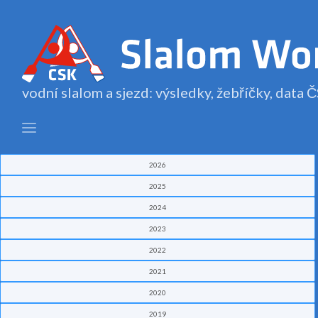
vodní slalom a sjezd: výsledky, žebříčky, data
2026
2025
2024
2023
2022
2021
2020
2019