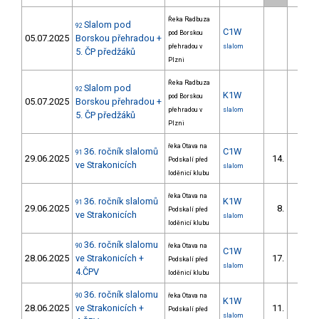
Řeka Radbuza
Slalom pod
92
C1W
pod Borskou
05.07.2025
Borskou přehradou +
přehradou v
slalom
5. ČP předžáků
Plzni
Řeka Radbuza
Slalom pod
92
K1W
pod Borskou
05.07.2025
Borskou přehradou +
přehradou v
slalom
5. ČP předžáků
Plzni
řeka Otava na
36. ročník slalomů
C1W
91
29.06.2025
14.
Podskalí před
ve Strakonicích
slalom
loděnicí klubu
řeka Otava na
36. ročník slalomů
K1W
91
29.06.2025
8.
Podskalí před
ve Strakonicích
slalom
loděnicí klubu
36. ročník slalomu
90
řeka Otava na
C1W
28.06.2025
ve Strakonicích +
17.
Podskalí před
slalom
4.ČPV
loděnicí klubu
36. ročník slalomu
90
řeka Otava na
K1W
28.06.2025
ve Strakonicích +
11.
Podskalí před
slalom