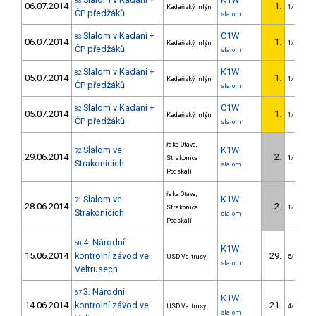
83
06.07.2014
1.
Kadaňský mlýn
1/U23
ČP předžáků
slalom
Slalom v Kadani +
C1W
83
06.07.2014
1.
Kadaňský mlýn
1/U23
ČP předžáků
slalom
Slalom v Kadani +
K1W
82
05.07.2014
1.
Kadaňský mlýn
1/U23
ČP předžáků
slalom
Slalom v Kadani +
C1W
82
05.07.2014
1.
Kadaňský mlýn
1/U23
ČP předžáků
slalom
řeka Otava,
Slalom ve
K1W
72
29.06.2014
2.
Strakonice
1/U23
Strakonicích
slalom
Podskalí
řeka Otava,
Slalom ve
K1W
71
28.06.2014
2.
Strakonice
1/U23
Strakonicích
slalom
Podskalí
4. Národní
68
K1W
15.06.2014
kontrolní závod ve
29.
USD Veltrusy
5/U23
slalom
Veltrusech
3. Národní
67
K1W
14.06.2014
kontrolní závod ve
21.
USD Veltrusy
4/U23
slalom