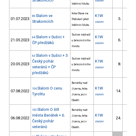
Strakonicích
slalom
loděnicí klubu
řeka Otava na
Slalom ve
K1W
89
01.07.2023
5.
Podskalí před
Strakonicích
slalom
loděnicí klubu
Sušice nádraží
Slalom v Sušici +
K1W
64
21.05.2023
6.
u železničního
1/
ČP předžáků
slalom
mostu.
Slalom v Sušici + 3.
63
Sušice nádraží
Český pohár
K1W
20.05.2023
8.
u železničního
2/
veteránů + ČP
slalom
mostu.
předžáků
Benátky nad
Slalom O cenu
K1W
104
Jizerou, řeka
07.08.2022
14.
Tyrolitu
Jizera, jez v
slalom
Obodři.
Slalom O štít
103
Benátky nad
města Benátek + 6.
K1W
Jizerou, řeka
06.08.2022
24.
Český pohár
Jizera, jez v
slalom
veteránů
Obodři.