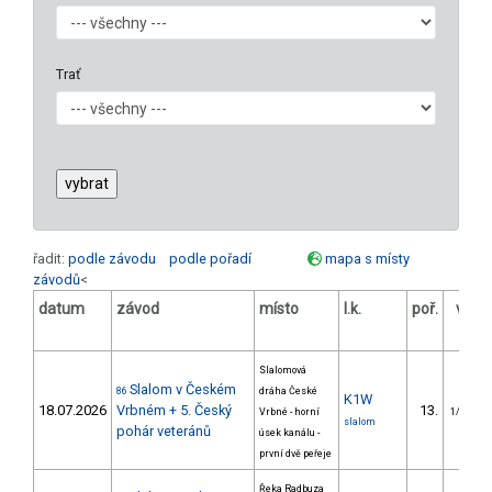
Trať
řadit:
podle závodu
podle pořadí
mapa s místy
závodů
<
datum
závod
místo
l.k.
poř.
v.k.
Slalomová
Slalom v Českém
86
dráha České
K1W
18.07.2026
Vrbném + 5. Český
13.
Vrbné - horní
1/VM
slalom
pohár veteránů
úsek kanálu -
první dvě peřeje
Řeka Radbuza