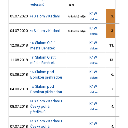
veteránů
Plzni
K1W
05.07.2020
Slalom v Kadani
3.
91
Kadaňský mlýn
slalom
K1W
04.07.2020
Slalom v Kadani
3.
90
Kadaňský mlýn
slalom
Slalom O štít
K1W
112
12.08.2018
11.
města Benátek
slalom
Slalom O štít
K1W
111
11.08.2018
13.
města Benátek
slalom
Slalom pod
K1W
104
05.08.2018
6.
Borskou přehradou
slalom
Slalom pod
K1W
103
04.08.2018
7.
Borskou přehradou
slalom
Slalom v Kadani +
91
K1W
08.07.2018
Český pohár
4.
slalom
předžáků
Slalom v Kadani +
90
K1W
07.07.2018
Český pohár
4.