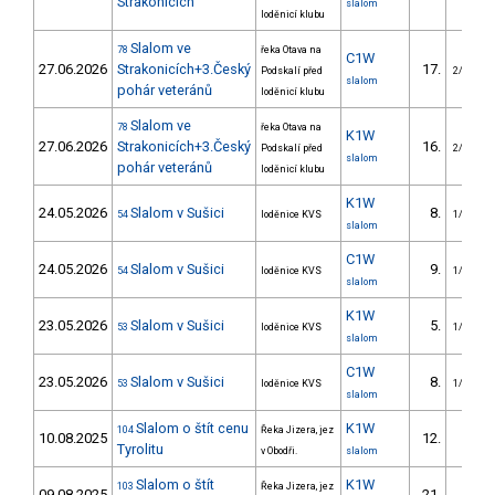
Strakonicích
slalom
loděnicí klubu
Slalom ve
78
řeka Otava na
C1W
27.06.2026
Strakonicích+3.Český
17.
Podskalí před
2/VM
slalom
pohár veteránů
loděnicí klubu
Slalom ve
78
řeka Otava na
K1W
27.06.2026
Strakonicích+3.Český
16.
Podskalí před
2/VM
slalom
pohár veteránů
loděnicí klubu
K1W
24.05.2026
Slalom v Sušici
8.
54
loděnice KVS
1/VM
slalom
C1W
24.05.2026
Slalom v Sušici
9.
54
loděnice KVS
1/VM
slalom
K1W
23.05.2026
Slalom v Sušici
5.
53
loděnice KVS
1/VM
slalom
C1W
23.05.2026
Slalom v Sušici
8.
53
loděnice KVS
1/VM
slalom
Slalom o štít cenu
K1W
104
Řeka Jizera, jez
10.08.2025
12.
Tyrolitu
v Obodři.
slalom
Slalom o štít
K1W
103
Řeka Jizera, jez
09.08.2025
21.