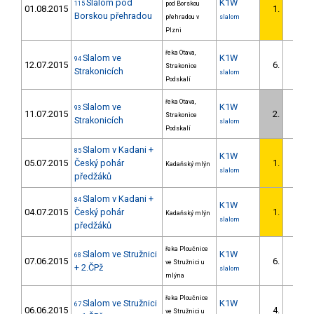
Slalom pod
K1W
115
pod Borskou
01.08.2015
1.
Borskou přehradou
přehradou v
slalom
Plzni
řeka Otava,
Slalom ve
K1W
94
12.07.2015
6.
Strakonice
Strakonicích
slalom
Podskalí
řeka Otava,
Slalom ve
K1W
93
11.07.2015
2.
Strakonice
Strakonicích
slalom
Podskalí
Slalom v Kadani +
85
K1W
05.07.2015
Český pohár
1.
Kadaňský mlýn
slalom
předžáků
Slalom v Kadani +
84
K1W
04.07.2015
Český pohár
1.
Kadaňský mlýn
slalom
předžáků
řeka Ploučnice
Slalom ve Stružnici
K1W
68
07.06.2015
6.
ve Stružnici u
+ 2.ČPž
slalom
mlýna
řeka Ploučnice
Slalom ve Stružnici
K1W
67
06.06.2015
4.
ve Stružnici u