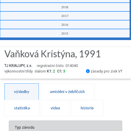
2018
2017
2016
2015
Vaňková Kristýna, 1991
TJ KRALUPY, z.s.
registrační číslo: 014040
výkonnostní třídy
slalom
K1:
2
C1:
3
zásady pro zisk VT
výsledky
umístění v žebříčcích
statistika
videa
historie
Typ závodu