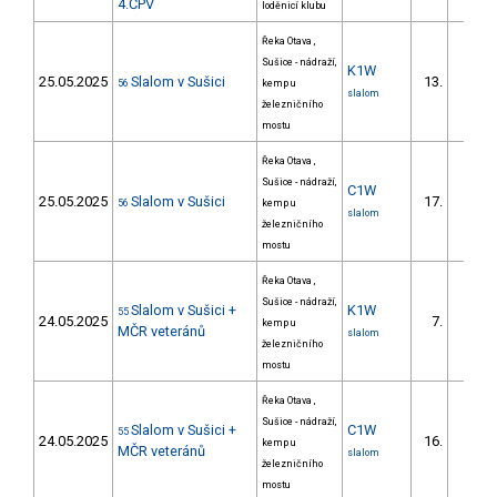
4.ČPV
loděnicí klubu
Řeka Otava ,
Sušice - nádraží,
K1W
25.05.2025
Slalom v Sušici
13.
56
kemp u
2/
slalom
železničního
mostu
Řeka Otava ,
Sušice - nádraží,
C1W
25.05.2025
Slalom v Sušici
17.
56
kemp u
1/
slalom
železničního
mostu
Řeka Otava ,
Sušice - nádraží,
Slalom v Sušici +
K1W
55
24.05.2025
7.
kemp u
2/
MČR veteránů
slalom
železničního
mostu
Řeka Otava ,
Sušice - nádraží,
Slalom v Sušici +
C1W
55
24.05.2025
16.
kemp u
1/
MČR veteránů
slalom
železničního
mostu