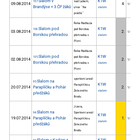
Slalom v
K1W
107
nad Labem,
09.08.2014
4.
1/U23
Brandýse + 3.ČP žáků
ulice ´´Na
slalom
prádle´´
Řeka Radbuza
Slalom pod
K1W
106
pod Borskou
03.08.2014
2.
1/U23
Borskou přehradou
přehradou v
slalom
Plzni
Řeka Radbuza
Slalom pod
K1W
105
pod Borskou
02.08.2014
2.
1/U23
Borskou přehradou
přehradou v
slalom
Plzni
sportovní areál
Slalom na
95
K1W
Paraplíčko u
20.07.2014
Paraplíčku a Pohár
2.
1/U23
Železného
slalom
předžáků
Brodu
Jizera,
Slalom na
94
Sportovní areál
K1W
19.07.2014
Paraplíčku a Pohár
1.
Paraplíčko u
1/U23
slalom
předžáků
Železného
Brodu
Slalom v Kadani +
K1W