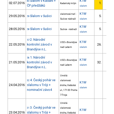
Slalom v Kadani +
K1W
83
02.07.2016
1.
Kadaňský mlýn
ČP předžáků
slalom
K1W
slalomová trať -
29.05.2016
Slalom v Sušici
5.
59
1/
Sušice nádraží
slalom
K1W
28.05.2016
Slalom v Sušici
5.
58
Sušice - nádraží
1/
slalom
2. Národní
57
K1W
USD v Brandýse
22.05.2016
kontrolní závod v
26.
nad Labem
slalom
Brandýse n.L.
1. Národní
56
K1W
USD v Brandýse
21.05.2016
kontrolní závod v
32.
nad Labem
slalom
Brandýse n.L.
Umělá
4. Český pohár ve
32
slalomová
K1W
24.04.2016
slalomu v Tróji +
dráha, Vodácká
slalom
nominační závo4
ul., 171 00 Praha
7-Troja
Umělá
3. Český pohár ve
31
slalomová
K1W
23.04.2016
slalomu v Tróji +
dráha, Vodácká