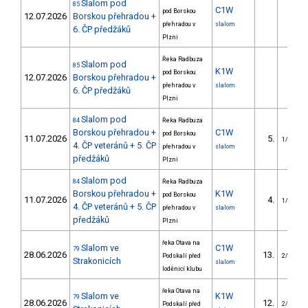
Slalom pod
85
C1W
pod Borskou
12.07.2026
Borskou přehradou +
přehradou v
slalom
6. ČP předžáků
Plzni
Řeka Radbuza
Slalom pod
85
K1W
pod Borskou
12.07.2026
Borskou přehradou +
přehradou v
slalom
6. ČP předžáků
Plzni
Slalom pod
84
Řeka Radbuza
Borskou přehradou +
C1W
pod Borskou
11.07.2026
5.
1/VM
4. ČP veteránů + 5. ČP
přehradou v
slalom
předžáků
Plzni
Slalom pod
84
Řeka Radbuza
Borskou přehradou +
K1W
pod Borskou
11.07.2026
4.
1/VM
4. ČP veteránů + 5. ČP
přehradou v
slalom
předžáků
Plzni
řeka Otava na
Slalom ve
C1W
79
28.06.2026
13.
Podskalí před
2/VM
Strakonicích
slalom
loděnicí klubu
řeka Otava na
Slalom ve
K1W
79
28.06.2026
12.
Podskalí před
2/VM