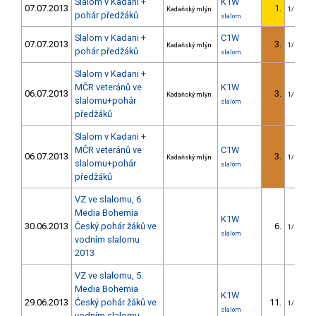
Slalom v Kadani +
K1W
07.07.2013
1.
Kadaňský mlýn
1/U23
pohár předžáků
slalom
Slalom v Kadani +
C1W
07.07.2013
3.
Kadaňský mlýn
1/U23
pohár předžáků
slalom
Slalom v Kadani +
MČR veteránů ve
K1W
06.07.2013
3.
Kadaňský mlýn
1/U23
slalomu+pohár
slalom
předžáků
Slalom v Kadani +
MČR veteránů ve
C1W
06.07.2013
3.
Kadaňský mlýn
1/U23
slalomu+pohár
slalom
předžáků
VZ ve slalomu, 6.
Media Bohemia
K1W
30.06.2013
Český pohár žáků ve
6.
1/U23
slalom
vodním slalomu
2013
VZ ve slalomu, 5.
Media Bohemia
K1W
29.06.2013
Český pohár žáků ve
11.
1/U23
slalom
vodním slalomu