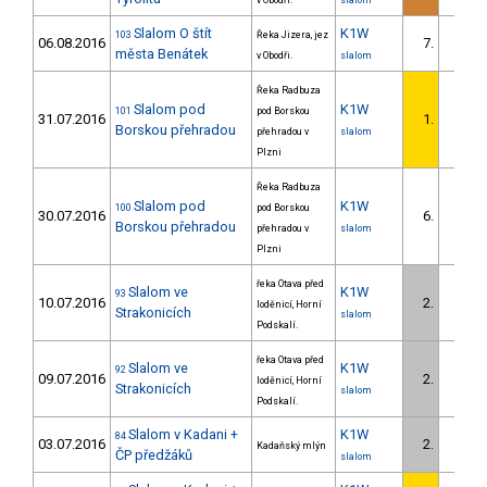
v Obodři.
slalom
Slalom O štít
K1W
103
Řeka Jizera, jez
06.08.2016
7.
města Benátek
v Obodři.
slalom
Řeka Radbuza
Slalom pod
K1W
101
pod Borskou
31.07.2016
1.
Borskou přehradou
přehradou v
slalom
Plzni
Řeka Radbuza
Slalom pod
K1W
100
pod Borskou
30.07.2016
6.
Borskou přehradou
přehradou v
slalom
Plzni
řeka Otava před
Slalom ve
K1W
93
10.07.2016
2.
loděnicí, Horní
Strakonicích
slalom
Podskalí.
řeka Otava před
Slalom ve
K1W
92
09.07.2016
2.
loděnicí, Horní
Strakonicích
slalom
Podskalí.
Slalom v Kadani +
K1W
84
03.07.2016
2.
Kadaňský mlýn
ČP předžáků
slalom