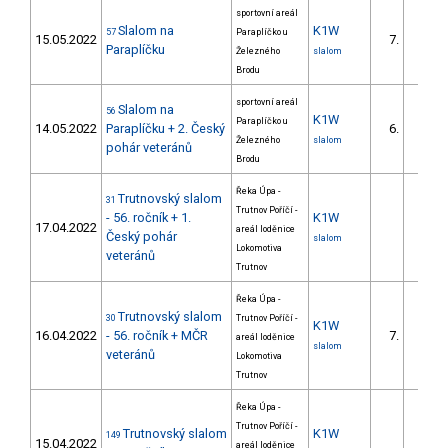
sportovní areál
Slalom na
K1W
57
Paraplíčko u
15.05.2022
7.
Paraplíčku
Železného
slalom
Brodu
sportovní areál
Slalom na
56
K1W
Paraplíčko u
14.05.2022
Paraplíčku + 2. Český
6.
Železného
slalom
pohár veteránů
Brodu
Řeka Úpa -
Trutnovský slalom
31
Trutnov Poříčí -
- 56. ročník + 1.
K1W
17.04.2022
areál loděnice
Český pohár
slalom
Lokomotiva
veteránů
Trutnov
Řeka Úpa -
Trutnovský slalom
30
Trutnov Poříčí -
K1W
16.04.2022
- 56. ročník + MČR
7.
areál loděnice
slalom
veteránů
Lokomotiva
Trutnov
Řeka Úpa -
Trutnov Poříčí -
Trutnovský slalom
K1W
149
15.04.2022
areál loděnice