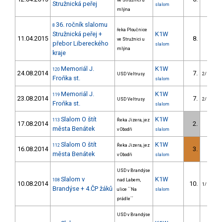
ve Stružnici u
Stružnická peřej
slalom
mlýna
36. ročník slalomu
8
řeka Ploučnice
Stružnická peřej +
K1W
11.04.2015
8.
ve Stružnici u
přebor Libereckého
slalom
mlýna
kraje
Memoriál J.
K1W
120
24.08.2014
7.
USD Veltrusy
2/U23
Froňka st.
slalom
Memoriál J.
K1W
119
23.08.2014
7.
USD Veltrusy
2/U23
Froňka st.
slalom
Slalom O štít
K1W
113
Řeka Jizera, jez
17.08.2014
2.
města Benátek
v Obodři
slalom
Slalom O štít
K1W
112
Řeka Jizera, jez
16.08.2014
3.
města Benátek
v Obodři
slalom
USD v Brandýse
Slalom v
K1W
108
nad Labem,
10.08.2014
10.
1/U23
Brandýse + 4.ČP žáků
ulice ´´Na
slalom
prádle´´
USD v Brandýse