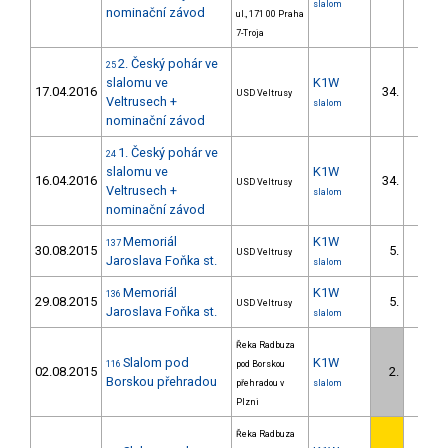
slalom
nominační závod
ul., 171 00 Praha
7-Troja
2. Český pohár ve
25
slalomu ve
K1W
17.04.2016
34.
USD Veltrusy
Veltrusech +
slalom
nominační závod
1. Český pohár ve
24
slalomu ve
K1W
16.04.2016
34.
USD Veltrusy
Veltrusech +
slalom
nominační závod
Memoriál
K1W
137
30.08.2015
5.
USD Veltrusy
Jaroslava Foňka st.
slalom
Memoriál
K1W
136
29.08.2015
5.
USD Veltrusy
Jaroslava Foňka st.
slalom
Řeka Radbuza
Slalom pod
K1W
116
pod Borskou
02.08.2015
2.
Borskou přehradou
přehradou v
slalom
Plzni
Řeka Radbuza