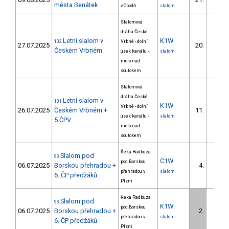
města Benátek
v Obodři
slalom
Slalomová
dráha České
Letní slalom v
K1W
102
Vrbné - dolní
27.07.2025
20.
Českém Vrbném
úsek kanálu -
slalom
molo nad
soutokem
Slalomová
dráha České
Letní slalom v
101
K1W
Vrbné - dolní
26.07.2025
Českém Vrbném +
11.
úsek kanálu -
slalom
5.ČPV
molo nad
soutokem
Řeka Radbuza
Slalom pod
93
C1W
pod Borskou
06.07.2025
Borskou přehradou +
4.
přehradou v
slalom
6. ČP předžáků
Plzni
Řeka Radbuza
Slalom pod
93
K1W
pod Borskou
06.07.2025
Borskou přehradou +
2.
přehradou v
slalom
6. ČP předžáků
Plzni