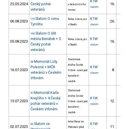
K1W
25.05.2024
Český pohár
16.
u železničního
3/
slalom
veteránů
mostu.
Slalom O cenu
K1W
110
Řeka Jizera, jez
06.08.2023
26.
Tyrolitu
v Obodři.
slalom
Slalom O štít
109
města Benátek + 5.
K1W
Řeka Jizera, jez
05.08.2023
16.
Český pohár
v Obodři.
slalom
veteránů
Slalomová
Memoriál Lídy
98
dráha České
Polesné + MČR
K1W
16.07.2023
8.
Vrbné - úsek pod
veteránů v Českém
slalom
kanálem -
Vrbném
soutok
Slalomová
Memoriál Karla
97
dráha České
Krejčího + 4.Český
K1W
15.07.2023
12.
Vrbné - úsek pod
pohár veteránů v
slalom
kanálem -
Českém Vrbném
soutok
řeka Otava na
Slalom ve
K1W
90
02.07.2023
11.
Podskalí před