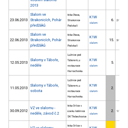
2013
Slalom ve
řeka Otava,
K1W
23.06.2013
Strakonicích, Pohár
6.
Strakonice
2/U23
slalom
předžáků
Podskalí
Slalom ve
řeka Otava,
K1W
22.06.2013
Strakonicích, Pohár
15.
Strakonice
3/U23
slalom
předžáků
Podskalí
Lužnice pod
Slalomy v Táboře,
K1W
Táborem, u
12.05.2013
5.
2/
neděle
restaurace
slalom
Harrachovka.
Lužnice pod
Slalomy v Táboře,
K1W
Táborem, u
11.05.2013
2.
1/
sobota
restaurace
slalom
Harrachovka.
řeka Orlice v
VZ ve slalomu -
K1W
30.09.2012
2.
úseku loděnice
1/U23
neděle, závod č.2
slalom
SK Třebechovice
řeka Orlice v
VZ ve slalomu -
K1W