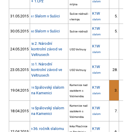
+ 1.ČPž
slalom
mlýna
K1W
Sušice nádraží -
31.05.2015
Slalom v Sušici
5.
61
1/
v kempu
slalom
K1W
30.05.2015
Slalom v Sušici
5.
60
Sušice nádraží
1/
slalom
2. Národní
56
K1W
24.05.2015
kontrolní závod ve
USD Veltrusy
slalom
Veltrusech
1. Národní
55
K1W
23.05.2015
kontrolní závod ve
28.
USD Veltrusy
slalom
Veltrusech
Kamenice nad
Spálovský slalom
K1W
19
19.04.2015
3.
soutokem s
na Kamenici
slalom
Vošmendou
Kamenice nad
Spálovský slalom
K1W
18
18.04.2015
7.
soutokem s
na Kamenici
slalom
Vošmendou
řeka Ploučnice
36. ročník slalomu
K1W
9
12.04.2015
6.