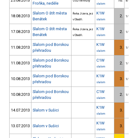
25.08.2013
16.
USD Veltrusy
4/U23
Froňka, neděle
slalom
Slalom O štít města
K1W
Řeka Jizera, jez
18.08.2013
2.
1/U23
Benátek
v Obodři.
slalom
Slalom O štít města
K1W
Řeka Jizera, jez
17.08.2013
2.
1/U23
Benátek
v Obodři.
slalom
Slalom pod Borskou
K1W
11.08.2013
3.
1/U23
přehradou
slalom
Slalom pod Borskou
C1W
11.08.2013
2.
1/U23
přehradou
slalom
Slalom pod Borskou
K1W
10.08.2013
3.
1/U23
přehradou
slalom
Slalom pod Borskou
C1W
10.08.2013
2.
1/U23
přehradou
slalom
K1W
14.07.2013
Slalom v Sušici
3.
2/
slalom
K1W
13.07.2013
Slalom v Sušici
3.
2/
slalom