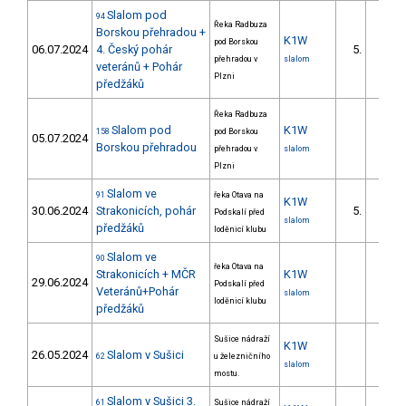
Slalom pod
94
Řeka Radbuza
Borskou přehradou +
K1W
pod Borskou
06.07.2024
4. Český pohár
5.
přehradou v
slalom
veteránů + Pohár
Plzni
předžáků
Řeka Radbuza
Slalom pod
K1W
158
pod Borskou
05.07.2024
Borskou přehradou
přehradou v
slalom
Plzni
Slalom ve
91
řeka Otava na
K1W
30.06.2024
Strakonicích, pohár
5.
Podskalí před
slalom
předžáků
loděnicí klubu
Slalom ve
90
řeka Otava na
Strakonicích + MČR
K1W
29.06.2024
Podskalí před
Veteránů+Pohár
slalom
loděnicí klubu
předžáků
Sušice nádraží
K1W
26.05.2024
Slalom v Sušici
62
u železničního
slalom
mostu.
Slalom v Sušici 3.
61
Sušice nádraží