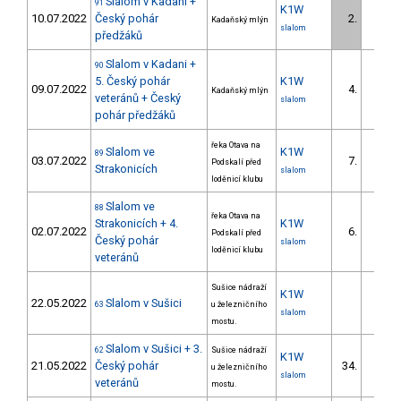
Slalom v Kadani +
91
K1W
10.07.2022
Český pohár
2.
Kadaňský mlýn
slalom
předžáků
Slalom v Kadani +
90
5. Český pohár
K1W
09.07.2022
4.
Kadaňský mlýn
veteránů + Český
slalom
pohár předžáků
řeka Otava na
Slalom ve
K1W
89
03.07.2022
7.
Podskalí před
Strakonicích
slalom
loděnicí klubu
Slalom ve
88
řeka Otava na
Strakonicích + 4.
K1W
02.07.2022
6.
Podskalí před
Český pohár
slalom
loděnicí klubu
veteránů
Sušice nádraží
K1W
22.05.2022
Slalom v Sušici
63
u železničního
slalom
mostu.
Slalom v Sušici + 3.
62
Sušice nádraží
K1W
21.05.2022
Český pohár
34.
u železničního
4/
slalom
veteránů
mostu.