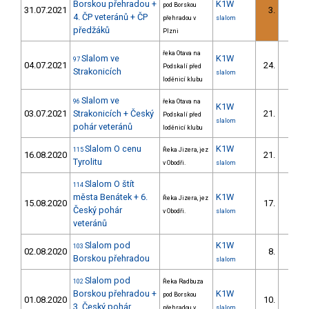
Borskou přehradou +
K1W
pod Borskou
31.07.2021
3.
4. ČP veteránů + ČP
přehradou v
slalom
předžáků
Plzni
řeka Otava na
Slalom ve
K1W
97
04.07.2021
24.
Podskalí před
Strakonicích
slalom
loděnicí klubu
Slalom ve
96
řeka Otava na
K1W
03.07.2021
Strakonicích + Český
21.
Podskalí před
slalom
pohár veteránů
loděnicí klubu
Slalom O cenu
K1W
115
Řeka Jizera, jez
16.08.2020
21.
Tyrolitu
v Obodři.
slalom
Slalom O štít
114
města Benátek + 6.
K1W
Řeka Jizera, jez
15.08.2020
17.
Český pohár
v Obodři.
slalom
veteránů
Slalom pod
K1W
103
02.08.2020
8.
Borskou přehradou
slalom
Slalom pod
102
Řeka Radbuza
Borskou přehradou +
K1W
pod Borskou
01.08.2020
10.
3. Český pohár
přehradou v
slalom