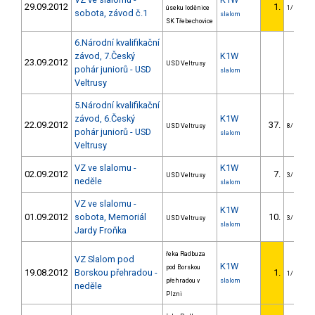
29.09.2012
1.
úseku loděnice
1/U23
sobota, závod č.1
slalom
SK Třebechovice
6.Národní kvalifikační
závod, 7.Český
K1W
23.09.2012
USD Veltrusy
pohár juniorů - USD
slalom
Veltrusy
5.Národní kvalifikační
závod, 6.Český
K1W
22.09.2012
37.
USD Veltrusy
8/U23
pohár juniorů - USD
slalom
Veltrusy
VZ ve slalomu -
K1W
02.09.2012
7.
USD Veltrusy
3/U23
neděle
slalom
VZ ve slalomu -
K1W
01.09.2012
sobota, Memoriál
10.
USD Veltrusy
3/U23
slalom
Jardy Froňka
řeka Radbuza
VZ Slalom pod
K1W
pod Borskou
19.08.2012
Borskou přehradou -
1.
1/U23
přehradou v
slalom
neděle
Plzni