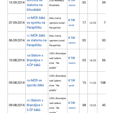
dorostu ve
K1W
USD Roztoky u
13.09.2014
33.
59.66
slalomu na
Křivoklátu
slalom
Křivoklátě
MČR žáků
129
řeka Jizera
K1W
07.09.2014
ve sprintu na
17.
7.90
sportovní areál
12/ZS
sjezd
Paraplíčku
Paraplíčko
MČR žáků
127
řeka Jizera,
K1W
06.09.2014
ve slalomu na
33.
30.38
sportovní areál
slalom
Paraplíčku
Paraplíčko
USD v Brandýse
Slalom v
108
K1W
nad Labem,
10.08.2014
Brandýse +
35.
56.36
14/ZS
ulice ´´Na
slalom
4.ČP žáků
prádle´´
USD v Brandýse
MČR ve
K1W
109
nad Labem,
09.08.2014
15.
108.00
11/ZS
sjezdu žáků
ulice ´´Na
sjezd
prádle´´
USD v Brandýse
Slalom v
107
K1W
nad Labem,
09.08.2014
Brandýse +
38.
45.37
15/ZS
ulice ´´Na
slalom
3.ČP žáků
prádle´´