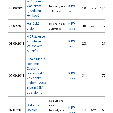
MČR žáků v
klasickém
K1W
Morava Hynkov
28.09.2013
19.
124.40
14/ZS
sjezdu na
u Olomouce
sjezd
Hynkově
Hanácký
K1W
Morava Hynkov
28.09.2013
45.
137.40
7/ZS
slalom
u Olomouce
slalom
MČR žáků ve
sprintu ve
K1W
08.09.2013
20.
21.50
Valašském
sjezd
Meziříčí
Finále Media
Bohemia
Českého
poháru žáků
K1W
07.09.2013
31.
70.25
ve vodním
slalom
slalomu 2013
+ MČR žáků
ve slalomu
Řeka Jihlava
Slalom v
mezi
K1W
07.07.2013
Dolních
18.
50.40
Moravskými a
2/ZS
slalom