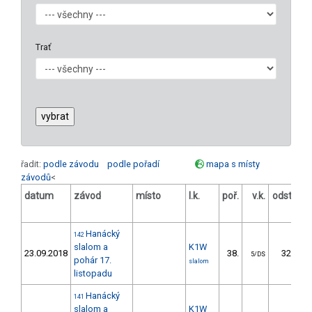
Trať
řadit:
podle závodu
podle pořadí
mapa s místy
závodů
<
datum
závod
místo
l.k.
poř.
v.k.
odstup
[s]
Hanácký
142
slalom a
K1W
23.09.2018
38.
32.40
5/DS
pohár 17.
slalom
listopadu
Hanácký
141
slalom a
K1W