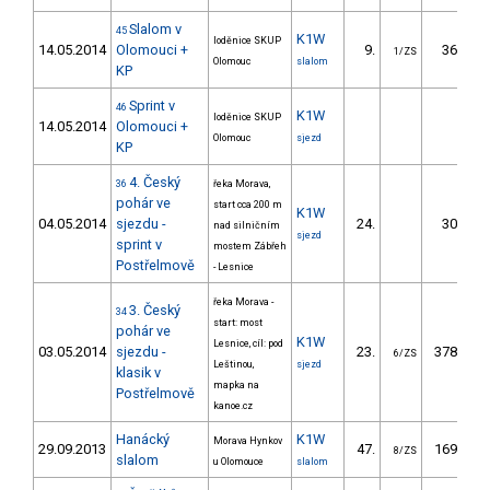
Slalom v
45
K1W
loděnice SKUP
14.05.2014
Olomouci +
9.
36.90
1/ZS
Olomouc
slalom
KP
Sprint v
46
K1W
loděnice SKUP
14.05.2014
Olomouci +
Olomouc
sjezd
KP
4. Český
36
řeka Morava,
pohár ve
start cca 200 m
K1W
04.05.2014
sjezdu -
24.
30.36
nad silničním
sjezd
sprint v
mostem Zábřeh
Postřelmově
- Lesnice
řeka Morava -
3. Český
34
start: most
pohár ve
K1W
Lesnice, cíl: pod
03.05.2014
sjezdu -
23.
378.28
6/ZS
Leštinou,
sjezd
klasik v
mapka na
Postřelmově
kanoe.cz
Hanácký
K1W
Morava Hynkov
29.09.2013
47.
169.10
8/ZS
slalom
u Olomouce
slalom