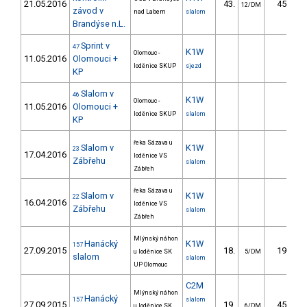
21.05.2016
43.
45.49
12/DM
závod v
nad Labem
slalom
Brandýse n.L.
Sprint v
47
K1W
Olomouc -
11.05.2016
Olomouci +
loděnice SKUP
sjezd
KP
Slalom v
46
K1W
Olomouc -
11.05.2016
Olomouci +
loděnice SKUP
slalom
KP
řeka Sázava u
Slalom v
K1W
23
17.04.2016
loděnice VS
Zábřehu
slalom
Zábřeh
řeka Sázava u
Slalom v
K1W
22
16.04.2016
loděnice VS
Zábřehu
slalom
Zábřeh
Mlýnský náhon
Hanácký
K1W
157
27.09.2015
18.
19.20
u loděnice SK
5/DM
slalom
slalom
UP Olomouc
C2M
Mlýnský náhon
Hanácký
157
slalom
27.09.2015
19.
45.50
u loděnice SK
6/DM