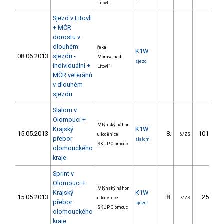
Litovlí
Sjezd v Litovli
+ MČR
dorostu v
dlouhém
řeka
K1W
08.06.2013
sjezdu -
Morava,nad
sjezd
individuální +
Litovlí
MČR veteránů
v dlouhém
sjezdu
Slalom v
Olomouci +
Mlýnský náhon
Krajský
K1W
15.05.2013
8.
101.52
u loděnice
6/ZS
přebor
slalom
SKUP Olomouc
olomouckého
kraje
Sprint v
Olomouci +
Mlýnský náhon
Krajský
K1W
15.05.2013
8.
25.27
u loděnice
7/ZS
přebor
sjezd
SKUP Olomouc
olomouckého
kraje