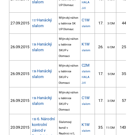
slalom
HALA
UP Olomouc
Jiří
Mlýnský náhon
Hanácký
C1W
157
27.09.2015
17.
44.30
u loděnice SK
3/DM
slalom
slalom
UP Olomouc
Mlýnský náhon
Hanácký
K1W
156
u loděnice
26.09.2015
26.
25.50
6/DM
slalom
SKUP v
slalom
Olomouci
C2M
Mlýnský náhon
Hanácký
156
u loděnice
slalom
26.09.2015
17.
35.20
5/DM
slalom
SKUP v
HALA
Olomouci
Jiří
Mlýnský náhon
Hanácký
C1W
156
u loděnice
26.09.2015
17.
57.00
3/DM
slalom
SKUP v
slalom
Olomouci
6. Národní
150
Slalomový
kontrolní
K1W
20.09.2015
35.
143.24
kanál v
11/DM
závod v
slalom
Roudnici n/L