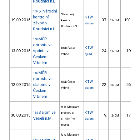
Roudnici n.L.
5. Národní
149
Slalomový
kontrolní
K1W
19.09.2015
37.
193.79
kanál v
11/DM
závod v
slalom
Roudnici n/L
Roudnici n.L.
MČR
148
dorostu ve
K1W
USD České
13.09.2015
sprintu v
24.
19.50
11/DM
Vrbné
sjezd
Českém
Vrbném
MČR
146
dorostu ve
K1W
USD České
12.09.2015
slalomu v
22.
56.94
10/DM
Vrbné
slalom
Českém
Vrbném
řeka Morava v
Slalom ve
K1W
134
prostoru u
30.08.2015
9.
17.24
2/DM
Veselí n.M.
silničního
slalom
mostu
řeka Morava v