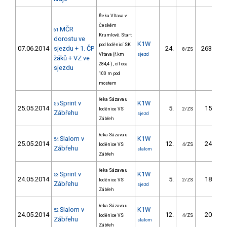
Řeka Vltava v
Českém
MČR
61
Krumlově. Start
dorostu ve
K1W
pod loděnicí SK
07.06.2014
sjezdu + 1. ČP
24.
263.60
8/ZS
Vltava (ř.km
sjezd
žáků + VZ ve
284,4 ) , cíl cca
sjezdu
100 m pod
mostem
řeka Sázava u
Sprint v
K1W
55
25.05.2014
5.
15.90
loděnice VS
2/ZS
Zábřehu
sjezd
Zábřeh
řeka Sázava u
Slalom v
K1W
54
25.05.2014
12.
24.10
loděnice VS
4/ZS
Zábřehu
slalom
Zábřeh
řeka Sázava u
Sprint v
K1W
53
24.05.2014
5.
18.20
loděnice VS
2/ZS
Zábřehu
sjezd
Zábřeh
řeka Sázava u
Slalom v
K1W
52
24.05.2014
12.
20.20
loděnice VS
4/ZS
Zábřehu
slalom
Zábřeh