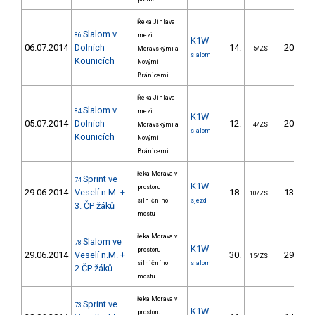
Řeka Jihlava
Slalom v
86
mezi
K1W
06.07.2014
Dolních
14.
20.50
Moravskými a
5/ZS
slalom
Kounicích
Novými
Bránicemi
Řeka Jihlava
Slalom v
84
mezi
K1W
05.07.2014
Dolních
12.
20.90
Moravskými a
4/ZS
slalom
Kounicích
Novými
Bránicemi
řeka Morava v
Sprint ve
74
K1W
prostoru
29.06.2014
Veselí n.M. +
18.
13.90
10/ZS
silničního
sjezd
3. ČP žáků
mostu
řeka Morava v
Slalom ve
78
K1W
prostoru
29.06.2014
Veselí n.M. +
30.
29.51
15/ZS
silničního
slalom
2.ČP žáků
mostu
řeka Morava v
Sprint ve
73
K1W
prostoru