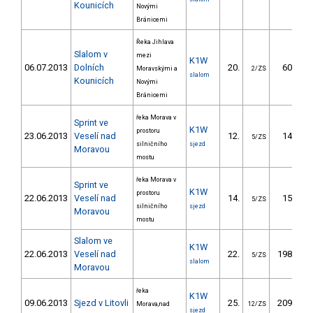
Kounicích
Novými
Bránicemi
Řeka Jihlava
Slalom v
mezi
K1W
06.07.2013
Dolních
20.
60.10
Moravskými a
2/ZS
slalom
Kounicích
Novými
Bránicemi
řeka Morava v
Sprint ve
K1W
prostoru
23.06.2013
Veselí nad
12.
14.50
5/ZS
silničního
sjezd
Moravou
mostu
řeka Morava v
Sprint ve
K1W
prostoru
22.06.2013
Veselí nad
14.
15.40
5/ZS
silničního
sjezd
Moravou
mostu
Slalom ve
K1W
22.06.2013
Veselí nad
22.
198.30
5/ZS
slalom
Moravou
řeka
K1W
09.06.2013
Sjezd v Litovli
25.
209.90
Morava,nad
12/ZS
sjezd