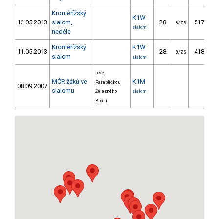
Kroměřížský
K1W
12.05.2013
slalom,
28.
517.40
8/ZS
slalom
neděle
Kroměřížský
K1W
11.05.2013
28.
418.60
8/ZS
slalom
slalom
peřej
MČR žáků ve
K1M
Paraplíčko u
08.09.2007
slalomu
Železného
slalom
Brodu