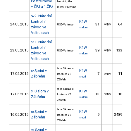
Postřelmově
Lesnici, cíl u
+ ČPJ a 1.ČPž
mostu v Leštině
2. Národní
56
kontrolní
K1W
24.05.2015
31.
64.77
USD Veltrusy
9/DM
závod ve
slalom
Veltrusech
1. Národní
55
kontrolní
K1W
23.05.2015
39.
133.82
USD Veltrusy
9/DM
závod ve
slalom
Veltrusech
řeka Sázava u
Sprint v
K1W
52
17.05.2015
7.
11.50
loděnice VS
2/DM
Zábřehu
sjezd
Zábřeh
řeka Sázava u
Slalom v
K1W
51
17.05.2015
13.
18.90
loděnice VS
3/DM
Zábřehu
slalom
Zábřeh
řeka Sázava u
Sprint v
K1W
50
16.05.2015
9.
3489.09
loděnice VS
Zábřehu
sjezd
Zábřeh
Sprint v
46