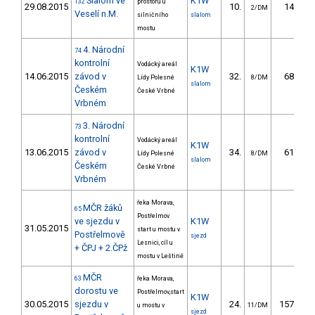
Slalom ve
K1W
132
prostoru u
29.08.2015
10.
14.93
2/DM
Veselí n.M.
silničního
slalom
mostu
4. Národní
74
kontrolní
Vodácký areál
K1W
14.06.2015
závod v
32.
68.23
Lídy Polesné
8/DM
slalom
Českém
České Vrbné
Vrbném
3. Národní
73
kontrolní
Vodácký areál
K1W
13.06.2015
závod v
34.
61.19
Lídy Polesné
8/DM
slalom
Českém
České Vrbné
Vrbném
řeka Morava,
MČR žáků
65
Postřelmov
ve sjezdu v
K1W
31.05.2015
start u mostu v
Postřelmově
sjezd
Lesnici, cíl u
+ ČPJ + 2.ČPž
mostu v Leštině
MČR
63
řeka Morava,
dorostu ve
Postřelmov,start
K1W
30.05.2015
sjezdu v
24.
157.46
u mostu v
11/DM
sjezd