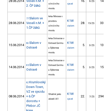
28.06.2014
Veselí n.M. +
16.
14.20
9/ZS
silničního
sjezd
2. ČP žáků
mostu
řeka Morava v
Slalom ve
77
K1W
prostoru
28.06.2014
Veselí n.M. +
28.
33.21
15/ZS
silničního
slalom
1.ČP žáků
mostu
řeka Ostravice v
Slalom v
K1W
66
Ostravě Centru
15.06.2014
5.
13.90
3/ZS
Ostravě
u Sýkorova
slalom
mostu
řeka Ostravice v
Slalom v
K1W
65
Ostravě Centru
14.06.2014
5.
15.40
3/ZS
Ostravě
u Sýkorova
slalom
mostu
Krumlovský
62
Down-Town,
VZ ve sjezdu
K1W
Shodné jako
08.06.2014
+ 6.ČP
22.
294.10
7/ZS
závod č.61
sjezd
dorostu +
Přebor JČ
kraje