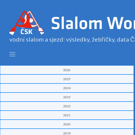
vodní slalom a sjezd: výsledky, žebříčky, data
2026
2025
2024
2023
2022
2021
2020
2019