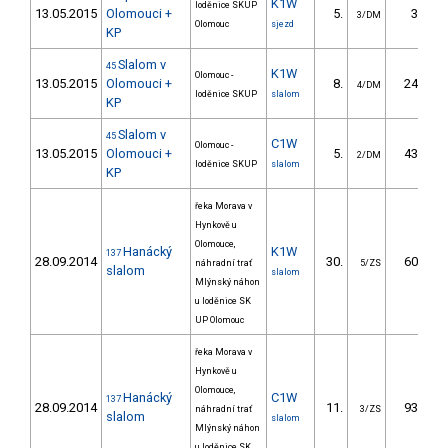
K1W
loděnice SKUP
13.05.2015
Olomouci +
5.
3.80
3/DM
Olomouc
sjezd
KP
Slalom v
45
K1W
Olomouc -
13.05.2015
Olomouci +
8.
24.80
4/DM
loděnice SKUP
slalom
KP
Slalom v
45
C1W
Olomouc -
13.05.2015
Olomouci +
5.
43.30
2/DM
loděnice SKUP
slalom
KP
řeka Morava v
Hynkově u
Olomouce,
Hanácký
K1W
137
28.09.2014
30.
60.25
náhradní trať
5/ZS
slalom
slalom
Mlýnský náhon
u loděnice SK
UP Olomouc
řeka Morava v
Hynkově u
Olomouce,
Hanácký
C1W
137
28.09.2014
11.
93.57
náhradní trať
3/ZS
slalom
slalom
Mlýnský náhon
u loděnice SK