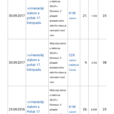
u loděnice
SKUP v
Hanácký
145
Olomouci. V
slalom a
K1W
30.09.2017
21.
25.50
případě
1/DS
pohár 17.
slalom
dostatečného
listopadu
vodního stavu je
náhradní tratí
ram
Mlýnský náhon
u loděnice
SKUP v
Hanácký
C2X
145
Olomouci. V
slalom a
slalom
30.09.2017
9.
38.10
případě
2/DS
pohár 17.
GABRLÍK
dostatečného
listopadu
Tomáš
vodního stavu je
náhradní tratí
ram
Mlýnský náhon
u loděnice
SKUP v
Hanácký
129
Olomouci. V
slalom a
K1W
25.09.2016
26.
25.10
případě
4/DM
Pohár 17.
slalom