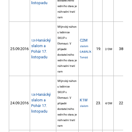
dostatečného
listopadu
vodního stavu je
náhradní tratí
ram
Mlýnský náhon
u loděnice
SKUP v
Hanácký
C2M
129
Olomouci. V
slalom a
slalom
25.09.2016
19.
38.50
případě
2/DM
Pohár 17.
GABRLÍK
dostatečného
listopadu
Tomáš
vodního stavu je
náhradní tratí
ram
Mlýnský náhon
u loděnice
SKUP v
Hanácký
128
Olomouci. V
slalom a
K1W
24.09.2016
23.
22.70
případě
4/DM
Pohár 17.
slalom
dostatečného
listopadu
vodního stavu je
náhradní tratí
ram