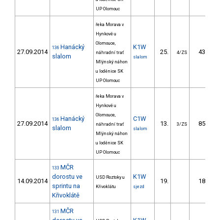
UP Olomouc
řeka Morava v
Hynkově u
Olomouce,
Hanácký
K1W
136
27.09.2014
25.
43.07
náhradní trať
4/ZS
slalom
slalom
Mlýnský náhon
u loděnice SK
UP Olomouc
řeka Morava v
Hynkově u
Olomouce,
Hanácký
C1W
136
27.09.2014
13.
85.90
náhradní trať
3/ZS
slalom
slalom
Mlýnský náhon
u loděnice SK
UP Olomouc
MČR
133
dorostu ve
K1W
USD Roztoky u
14.09.2014
19.
18.31
sprintu na
Křivoklátu
sjezd
Křivoklátě
MČR
131