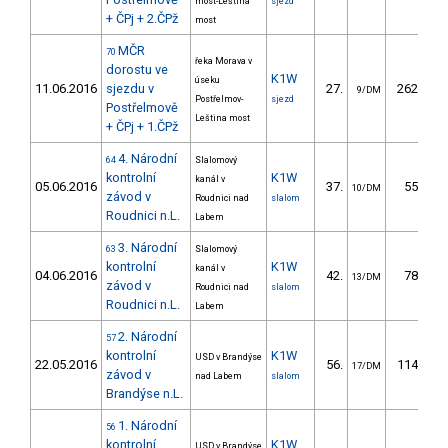
most-Leština
sjezd
+ ČPj + 2.ČPž
most
MČR
70
řeka Morava v
dorostu ve
K1W
úseku
11.06.2016
sjezdu v
27.
262.74
9/DM
Postřelmov-
sjezd
Postřelmově
Leština most
+ ČPj + 1.ČPž
4. Národní
64
Slalomový
kontrolní
K1W
kanál v
05.06.2016
37.
55.84
10/DM
závod v
Roudnici nad
slalom
Roudnici n.L.
Labem
3. Národní
63
Slalomový
kontrolní
K1W
kanál v
04.06.2016
42.
78.12
13/DM
závod v
Roudnici nad
slalom
Roudnici n.L.
Labem
2. Národní
57
kontrolní
K1W
USD v Brandýse
22.05.2016
56.
114.66
17/DM
závod v
nad Labem
slalom
Brandýse n.L.
1. Národní
56
kontrolní
K1W
USD v Brandýse