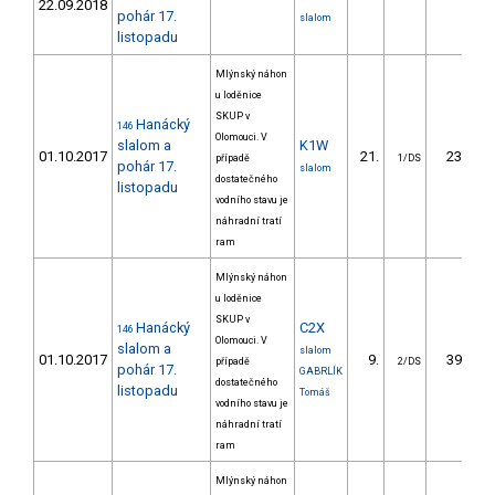
22.09.2018
pohár 17.
slalom
listopadu
Mlýnský náhon
u loděnice
SKUP v
Hanácký
146
Olomouci. V
slalom a
K1W
01.10.2017
21.
23.20
případě
1/DS
pohár 17.
slalom
dostatečného
listopadu
vodního stavu je
náhradní tratí
ram
Mlýnský náhon
u loděnice
SKUP v
Hanácký
C2X
146
Olomouci. V
slalom a
slalom
01.10.2017
9.
39.30
případě
2/DS
pohár 17.
GABRLÍK
dostatečného
listopadu
Tomáš
vodního stavu je
náhradní tratí
ram
Mlýnský náhon