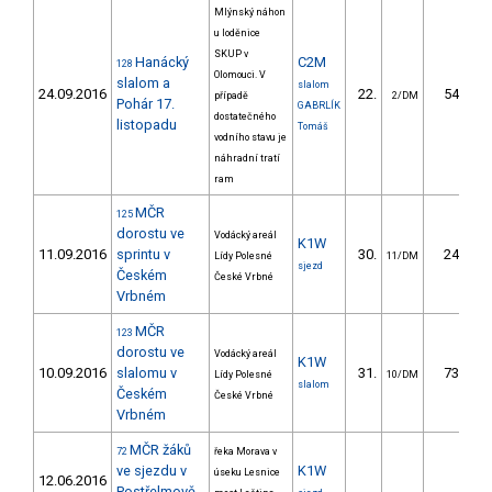
Mlýnský náhon
u loděnice
SKUP v
Hanácký
C2M
128
Olomouci. V
slalom a
slalom
24.09.2016
22.
54.30
případě
2/DM
Pohár 17.
GABRLÍK
dostatečného
listopadu
Tomáš
vodního stavu je
náhradní tratí
ram
MČR
125
dorostu ve
Vodácký areál
K1W
11.09.2016
sprintu v
30.
24.14
Lídy Polesné
11/DM
sjezd
Českém
České Vrbné
Vrbném
MČR
123
dorostu ve
Vodácký areál
K1W
10.09.2016
slalomu v
31.
73.79
Lídy Polesné
10/DM
slalom
Českém
České Vrbné
Vrbném
MČR žáků
72
řeka Morava v
ve sjezdu v
K1W
úseku Lesnice
12.06.2016
Postřelmově