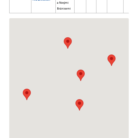
a Novými
Bránicemi