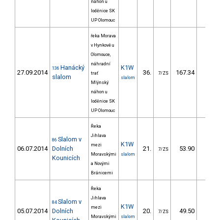
náhon u
loděnice SK
UP Olomouc
řeka Morava
v Hynkově u
Olomouce,
náhradní
Hanácký
K1W
136
27.09.2014
36.
167.34
159,
trať
7/ZS
slalom
slalom
Mlýnský
náhon u
loděnice SK
UP Olomouc
Řeka
Jihlava
Slalom v
86
K1W
mezi
06.07.2014
Dolních
21.
53.90
46,
7/ZS
Moravskými
slalom
Kounicích
a Novými
Bránicemi
Řeka
Jihlava
Slalom v
84
K1W
mezi
05.07.2014
Dolních
20.
49.50
40,
7/ZS
Moravskými
slalom