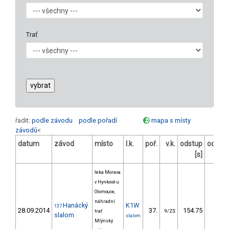
Trať
řadit:
podle závodu
podle pořadí
mapa s místy
závodů
<
datum
závod
místo
l.k.
poř.
v.k.
odstup
odstu
[s]
[%
řeka Morava
v Hynkově u
Olomouce,
náhradní
Hanácký
K1W
137
28.09.2014
37.
154.75
145,
trať
9/ZS
slalom
slalom
Mlýnský