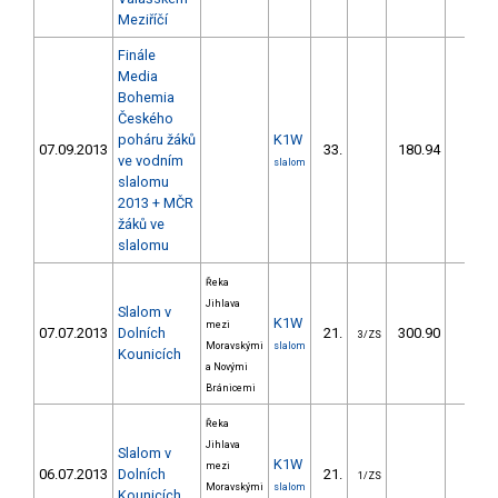
Meziříčí
Finále
Media
Bohemia
Českého
poháru žáků
K1W
07.09.2013
33.
180.94
152,
ve vodním
slalom
slalomu
2013 + MČR
žáků ve
slalomu
Řeka
Jihlava
Slalom v
K1W
mezi
07.07.2013
Dolních
21.
300.90
248,
3/ZS
Moravskými
slalom
Kounicích
a Novými
Bránicemi
Řeka
Jihlava
Slalom v
K1W
mezi
06.07.2013
Dolních
21.
1/ZS
Moravskými
slalom
Kounicích