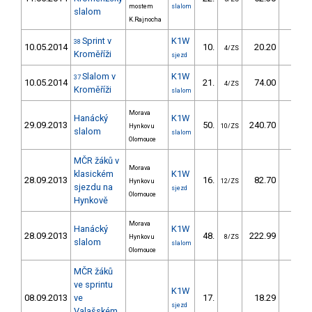
mostem
slalom
slalom
K.Rajnocha
Sprint v
K1W
38
10.05.2014
10.
20.20
18,
4/ZS
Kroměříži
sjezd
Slalom v
K1W
37
10.05.2014
21.
74.00
74,
4/ZS
Kroměříži
slalom
Morava
Hanácký
K1W
29.09.2013
50.
240.70
245,
Hynkov u
10/ZS
slalom
slalom
Olomouce
MČR žáků v
Morava
klasickém
K1W
28.09.2013
16.
82.70
19,
Hynkov u
12/ZS
sjezdu na
sjezd
Olomouce
Hynkově
Morava
Hanácký
K1W
28.09.2013
48.
222.99
220,
Hynkov u
8/ZS
slalom
slalom
Olomouce
MČR žáků
ve sprintu
K1W
08.09.2013
ve
17.
18.29
37,
sjezd
Valašském