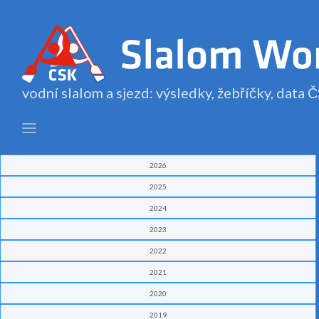
vodní slalom a sjezd: výsledky, žebříčky, data
2026
2025
2024
2023
2022
2021
2020
2019