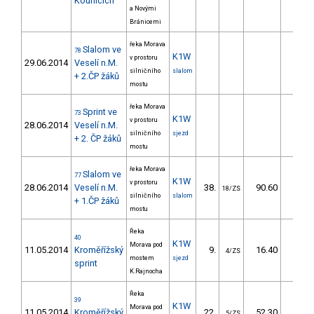
Kounicích
a Novými
Bránicemi
řeka Morava
Slalom ve
78
K1W
v prostoru
29.06.2014
Veselí n.M.
silničního
slalom
+ 2.ČP žáků
mostu
řeka Morava
Sprint ve
73
K1W
v prostoru
28.06.2014
Veselí n.M.
silničního
sjezd
+ 2. ČP žáků
mostu
řeka Morava
Slalom ve
77
K1W
v prostoru
28.06.2014
Veselí n.M.
38.
90.60
101,
18/ZS
silničního
slalom
+ 1.ČP žáků
mostu
Řeka
40
K1W
Morava pod
11.05.2014
Kroměřížský
9.
16.40
14,
4/ZS
mostem
sjezd
sprint
K.Rajnocha
Řeka
39
K1W
Morava pod
11.05.2014
Kroměřížský
22.
52.30
53,
5/ZS