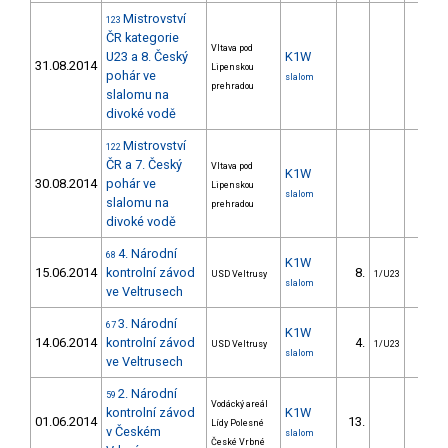
Mistrovství
123
ČR kategorie
Vltava pod
U23 a 8. Český
K1W
31.08.2014
Lipenskou
pohár ve
slalom
prehradou
slalomu na
divoké vodě
Mistrovství
122
ČR a 7. Český
Vltava pod
K1W
30.08.2014
pohár ve
Lipenskou
slalom
slalomu na
prehradou
divoké vodě
4. Národní
68
K1W
15.06.2014
kontrolní závod
8.
9.1
USD Veltrusy
1/U23
slalom
ve Veltrusech
3. Národní
67
K1W
14.06.2014
kontrolní závod
4.
5.6
USD Veltrusy
1/U23
slalom
ve Veltrusech
2. Národní
59
Vodácký areál
kontrolní závod
K1W
01.06.2014
13.
25.9
Lídy Polesné
v Českém
slalom
České Vrbné