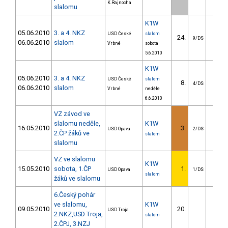
K.Rajnocha
slalomu
K1W
05.06.2010
3. a 4. NKZ
USD České
slalom
24.
34.0
9/DS
06.06.2010
slalom
Vrbné
sobota
5.6.2010
K1W
05.06.2010
3. a 4. NKZ
USD České
slalom
8.
12.5
4/DS
06.06.2010
slalom
Vrbné
neděle
6.6.2010
VZ závod ve
slalomu neděle,
K1W
16.05.2010
3.
9.0
USD Opava
2/DS
2.ČP žáků ve
slalom
slalomu
VZ ve slalomu
K1W
15.05.2010
sobota, 1.ČP
1.
USD Opava
1/DS
slalom
žáků ve slalomu
6.Český pohár
ve slalomu,
K1W
09.05.2010
20.
19.3
USD Troja
2.NKZ,USD Troja,
slalom
2.ČPJ, 3.NZJ