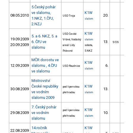
5.Český pohár
ve slalomu,
K1W
08.05.2010
20.
28.5
USD Troja
1.NKZ, 1.ČPJ,
slalom
2.NZJ
K1W
USD České
5. a 6. NKZ, 5. a
19.09.2009
Vrbné, Vodácký
slalom
6. ČPJ ve
13.
19.0
5/DS
20.09.2009
areál Lídy
sobota,
slalomu
Polesné
5.NKZ
MČR dorostu ve
K1W
12.09.2009
slalomu , 4.ČPJ
6.
11.3
USD Roudnice
slalom
ve slalomu
Mistrovství
České republiky
K1W
pod lipenskou
30.08.2009
13.
20.9
ve vodním
přehradou
slalom
slalomu 2009
7. Český pohár
K1W
pod lipenskou
29.08.2009
ve vodním
10.
32.1
přehradou
slalom
slalomu
14.ročník
K1W
22.08.2009