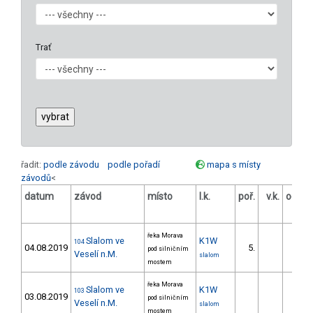
Trať
řadit:
podle závodu
podle pořadí
mapa s místy
závodů
<
datum
závod
místo
l.k.
poř.
v.k.
odstu
[s
řeka Morava
Slalom ve
K1W
104
04.08.2019
5.
9.5
pod silničním
Veselí n.M.
slalom
mostem
řeka Morava
Slalom ve
K1W
103
03.08.2019
pod silničním
Veselí n.M.
slalom
mostem