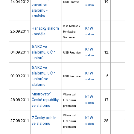
14.04.2012
19.
96.8
USD Trnávka
závod ve
slalom
slalomu -
Trnávka
řeka Morava v
Hanácký slalom
K1W
25.09.2011
Hynkově u
- neděle
slalom
Olomouce
6.NKZ ve
K1W
04.09.2011
slalomu, 6.ČP
12.
15.4
USD Roudnice
slalom
juniorů
5.NKZ ve
slalomu, 5.ČP
K1W
03.09.2011
5.
11.8
USD Roudnice
juniorů ve
slalom
slalomu
Mistrovství
Vltava pod
K1W
28.08.2011
České republiky
17.
17.6
Lipenskou
slalom
ve slalomu
prehradou
Vltava pod
7.Český pohár
K1W
27.08.2011
28.
142.6
Lipenskou
ve slalomu
slalom
prehradou