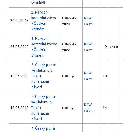
Mikuláši
2. Národní
kontrolní závod
K1W
USD České
26.05.2013
v Českém
Vrbné
slalom
Vrbném
1. Národní
kontrolní závod
K1W
USD České
25.05.2013
9.
26.1
2/U23
v Českém
Vrbné
slalom
Vrbném
6. Český pohár
ve slalomu v
K1W
19.05.2013
Troji +
18.
20.8
USD Troja
slalom
nominační
závod
5. Český pohár
ve slalomu v
K1W
18.05.2013
Troji +
14.
20.8
USD Troja
slalom
nominační
závod
4. Český pohár