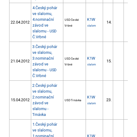
4.Český pohár
ve slalomu,
4.nominační
K1W
USD České
22.04.2012
14.
18.8
závod ve
Vrbné
slalom
slalomu - USD
Č.Vrbné
3.Český pohár
ve slalomu,
3.nominační
K1W
USD České
21.04.2012
15.
23.8
závod ve
Vrbné
slalom
slalomu - USD
Č.Vrbné
2.Český pohár
ve slalomu,
2.nominační
K1W
15.04.2012
23.
45.7
USD Trnávka
závod ve
slalom
slalomu -
Trnávka
1.Český pohár
ve slalomu,
1.nominační
K1W