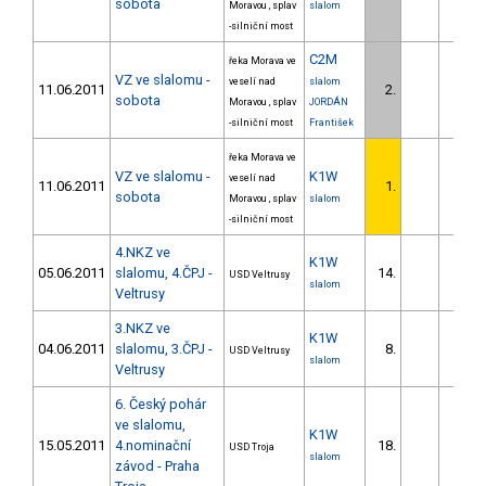
sobota
Moravou , splav
slalom
-silniční most
C2M
řeka Morava ve
VZ ve slalomu -
veselí nad
slalom
11.06.2011
2.
2.0
sobota
Moravou , splav
JORDÁN
-silniční most
František
řeka Morava ve
VZ ve slalomu -
K1W
veselí nad
11.06.2011
1.
sobota
Moravou , splav
slalom
-silniční most
4.NKZ ve
K1W
05.06.2011
slalomu, 4.ČPJ -
14.
19.8
USD Veltrusy
slalom
Veltrusy
3.NKZ ve
K1W
04.06.2011
slalomu, 3.ČPJ -
8.
18.0
USD Veltrusy
slalom
Veltrusy
6. Český pohár
ve slalomu,
K1W
15.05.2011
4.nominační
18.
32.3
USD Troja
slalom
závod - Praha