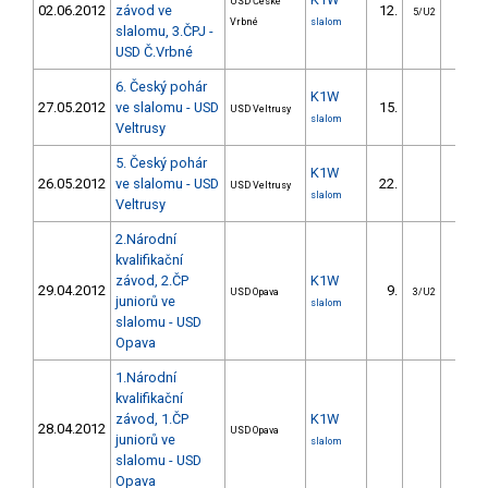
USD České
02.06.2012
závod ve
12.
19.9
5/U2
Vrbné
slalom
slalomu, 3.ČPJ -
USD Č.Vrbné
6. Český pohár
K1W
27.05.2012
ve slalomu - USD
15.
19.0
USD Veltrusy
slalom
Veltrusy
5. Český pohár
K1W
26.05.2012
ve slalomu - USD
22.
41.8
USD Veltrusy
slalom
Veltrusy
2.Národní
kvalifikační
závod, 2.ČP
K1W
29.04.2012
9.
15.3
USD Opava
3/U2
juniorů ve
slalom
slalomu - USD
Opava
1.Národní
kvalifikační
závod, 1.ČP
K1W
28.04.2012
USD Opava
juniorů ve
slalom
slalomu - USD
Opava