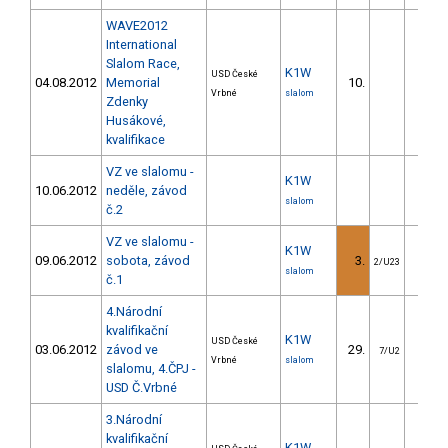
WAVE2012
International
Slalom Race,
K1W
USD České
04.08.2012
Memorial
10.
17.2
Vrbné
slalom
Zdenky
Husákové,
kvalifikace
VZ ve slalomu -
K1W
10.06.2012
neděle, závod
slalom
č.2
VZ ve slalomu -
K1W
09.06.2012
sobota, závod
3.
6.1
2/U23
slalom
č.1
4.Národní
kvalifikační
K1W
USD České
03.06.2012
závod ve
29.
75.2
7/U2
Vrbné
slalom
slalomu, 4.ČPJ -
USD Č.Vrbné
3.Národní
kvalifikační
K1W