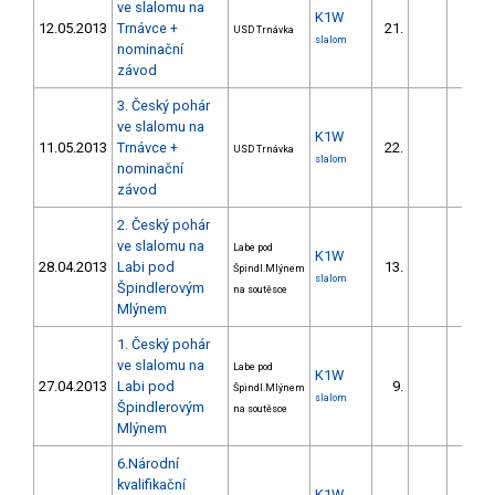
ve slalomu na
K1W
12.05.2013
Trnávce +
21.
69.3
USD Trnávka
slalom
nominační
závod
3. Český pohár
ve slalomu na
K1W
11.05.2013
Trnávce +
22.
29.9
USD Trnávka
slalom
nominační
závod
2. Český pohár
ve slalomu na
Labe pod
K1W
28.04.2013
Labi pod
13.
29.7
Špindl.Mlýnem
slalom
Špindlerovým
na soutěsce
Mlýnem
1. Český pohár
ve slalomu na
Labe pod
K1W
27.04.2013
Labi pod
9.
80.7
Špindl.Mlýnem
slalom
Špindlerovým
na soutěsce
Mlýnem
6.Národní
kvalifikační
K1W