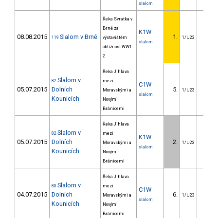
slalom
Řeka Svratka v
Brně za
K1W
08.08.2015
Slalom v Brně
1.
119
výstavištěm
1/U23
slalom
obtížnost WW1-
2
Řeka Jihlava
Slalom v
82
mezi
C1W
05.07.2015
Dolních
5.
14.1
Moravskými a
1/U23
slalom
Kounicích
Novými
Bránicemi
Řeka Jihlava
Slalom v
82
mezi
K1W
05.07.2015
Dolních
2.
5.3
Moravskými a
1/U23
slalom
Kounicích
Novými
Bránicemi
Řeka Jihlava
Slalom v
80
mezi
C1W
04.07.2015
Dolních
6.
21.8
Moravskými a
1/U23
slalom
Kounicích
Novými
Bránicemi