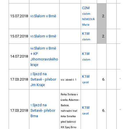
C2M
slalom
15.07.2018
Slalom v Brně
2.
20.4
95
NĚMCOVÁ
Marie
K1W
15.07.2018
Slalom v Brně
2.
5.1
95
slalom
Slalom v Brně
94
+ KP
K1W
14.07.2018
Jihomoravského
slalom
kraje
Sjezd na
2
K1W
17.03.2018
Svitavě - přebor
6.
175.8
viz. závod č. 1
sjezd
Jm Kraje
Řeka Svitava v
úseku Adamov -
Sjezd na
1
Babice,
K1W
17.03.2018
Svitavě- přebor
6.
181.1
náhradní trať
sjezd
Brna
řeka Svratka
před loděnicí
KK Spoj Brno