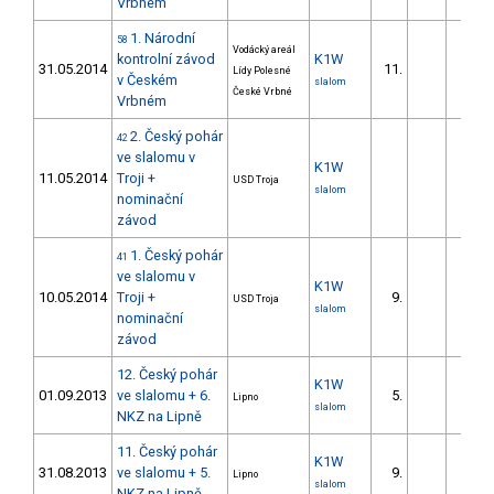
Vrbném
1. Národní
58
Vodácký areál
kontrolní závod
K1W
31.05.2014
11.
23.1
Lídy Polesné
v Českém
slalom
České Vrbné
Vrbném
2. Český pohár
42
ve slalomu v
K1W
11.05.2014
Troji +
USD Troja
slalom
nominační
závod
1. Český pohár
41
ve slalomu v
K1W
10.05.2014
Troji +
9.
15.8
USD Troja
slalom
nominační
závod
12. Český pohár
K1W
01.09.2013
ve slalomu + 6.
5.
4.6
Lipno
slalom
NKZ na Lipně
11. Český pohár
K1W
31.08.2013
ve slalomu + 5.
9.
16.1
Lipno
slalom
NKZ na Lipně