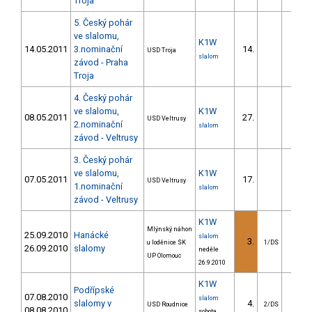
Troja
5. Český pohár
ve slalomu,
K1W
14.05.2011
3.nominační
14.
12.3
USD Troja
slalom
závod - Praha
Troja
4. Český pohár
ve slalomu,
K1W
08.05.2011
27.
46.3
USD Veltrusy
2.nominační
slalom
závod - Veltrusy
3. Český pohár
ve slalomu,
K1W
07.05.2011
17.
17.1
USD Veltrusy
1.nominační
slalom
závod - Veltrusy
K1W
Mlýnský náhon
25.09.2010
Hanácké
slalom
3.
4.4
u loděnice SK
1/DS
26.09.2010
slalomy
neděle
UP Olomouc
26.9.2010
K1W
Podřípské
07.08.2010
slalom
slalomy v
4.
10.4
USD Roudnice
2/DS
08.08.2010
sobota