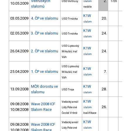
Veltruských
2.
3.4
USD Veltrusy
slalom
1/DS
10.05.2009
slalomů
neděle
K1W
03.05.2009
4. ČP ve slalomu
20.
88.9
USD Trnávka
slalom
K1W
02.05.2009
3. ČP ve slalomu
24.
85.1
USD Trnávka
slalom
USD Liptovský
K1W
26.04.2009
2. ČP ve slalomu
24.
Mikuláš, trať
slalom
Váh
USD Liptovský
K1W
25.04.2009
1. ČP ve slalomu
7.
9.5
Mikuláš, trať
slalom
Váh
MČR dorostu ve
K1W
13.09.2008
28.
USD Troja
slalomu
slalom
K1W
Vodácký areál
09.08.2008
Wave 2008 ICF
26.
92.5
Lídy Polesné
slalom
10.08.2008
Slalom Race
České Vrbné
kvalifikace
K1W
Vodácký areál
09.08.2008
Wave 2008 ICF
Lídy Polesné
slalom
10.08.2008
Slalom Race