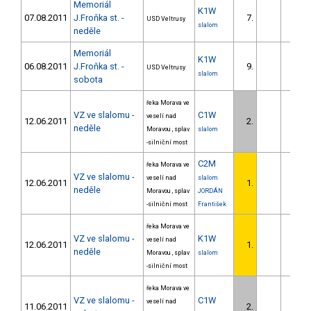
Memoriál
K1W
07.08.2011
J.Froňka st. -
7.
13.8
USD Veltrusy
slalom
neděle
Memoriál
K1W
06.08.2011
J.Froňka st. -
9.
19.1
USD Veltrusy
slalom
sobota
řeka Morava ve
VZ ve slalomu -
C1W
veselí nad
12.06.2011
2.
4.1
neděle
Moravou , splav
slalom
-silniční most
C2M
řeka Morava ve
VZ ve slalomu -
veselí nad
slalom
12.06.2011
1.
neděle
Moravou , splav
JORDÁN
-silniční most
František
řeka Morava ve
VZ ve slalomu -
K1W
veselí nad
12.06.2011
1.
neděle
Moravou , splav
slalom
-silniční most
řeka Morava ve
VZ ve slalomu -
C1W
veselí nad
11.06.2011
2.
13.5