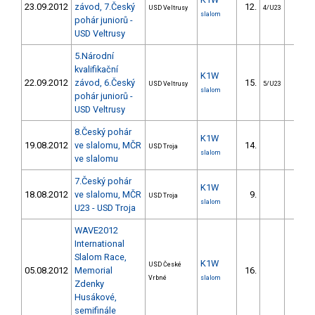
23.09.2012
závod, 7.Český
12.
16.8
USD Veltrusy
4/U23
slalom
pohár juniorů -
USD Veltrusy
5.Národní
kvalifikační
K1W
22.09.2012
závod, 6.Český
15.
34.5
USD Veltrusy
5/U23
slalom
pohár juniorů -
USD Veltrusy
8.Český pohár
K1W
19.08.2012
ve slalomu, MČR
14.
17.0
USD Troja
slalom
ve slalomu
7.Český pohár
K1W
18.08.2012
ve slalomu, MČR
9.
20.0
USD Troja
slalom
U23 - USD Troja
WAVE2012
International
Slalom Race,
K1W
USD České
05.08.2012
Memorial
16.
90.1
Vrbné
slalom
Zdenky
Husákové,
semifinále