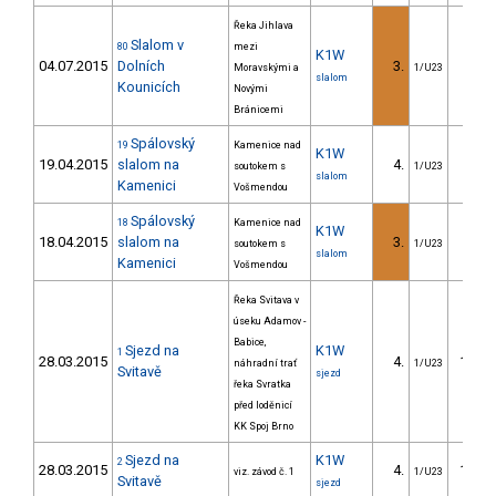
Řeka Jihlava
Slalom v
80
mezi
K1W
04.07.2015
Dolních
3.
6.9
Moravskými a
1/U23
slalom
Kounicích
Novými
Bránicemi
Spálovský
19
Kamenice nad
K1W
19.04.2015
slalom na
4.
8.0
soutokem s
1/U23
slalom
Kamenici
Vošmendou
Spálovský
18
Kamenice nad
K1W
18.04.2015
slalom na
3.
7.1
soutokem s
1/U23
slalom
Kamenici
Vošmendou
Řeka Svitava v
úseku Adamov -
Babice,
Sjezd na
K1W
1
28.03.2015
4.
114.4
náhradní trať
1/U23
Svitavě
sjezd
řeka Svratka
před loděnicí
KK Spoj Brno
Sjezd na
K1W
2
28.03.2015
4.
124.3
viz. závod č. 1
1/U23
Svitavě
sjezd