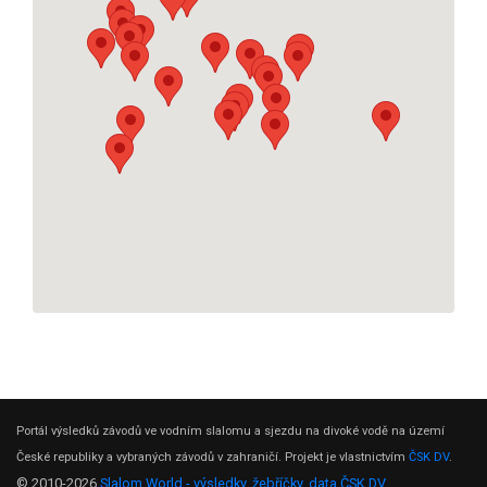
Portál výsledků závodů ve vodním slalomu a sjezdu na divoké vodě na území
České republiky a vybraných závodů v zahraničí. Projekt je vlastnictvím
ČSK DV
.
© 2010-2026
Slalom World - výsledky, žebříčky, data ČSK DV