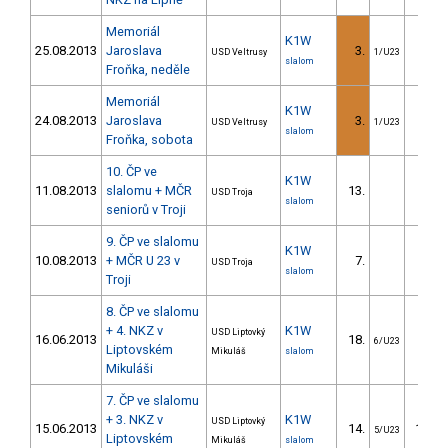
Memoriál
K1W
25.08.2013
Jaroslava
3.
5.0
USD Veltrusy
1/U23
slalom
Froňka, neděle
Memoriál
K1W
24.08.2013
Jaroslava
3.
5.6
USD Veltrusy
1/U23
slalom
Froňka, sobota
10. ČP ve
K1W
11.08.2013
slalomu + MČR
13.
18.8
USD Troja
slalom
seniorů v Troji
9. ČP ve slalomu
K1W
10.08.2013
+ MČR U 23 v
7.
25.5
USD Troja
slalom
Troji
8. ČP ve slalomu
+ 4. NKZ v
K1W
USD Liptovký
16.06.2013
18.
20.7
6/U23
Liptovském
Mikuláš
slalom
Mikuláši
7. ČP ve slalomu
+ 3. NKZ v
K1W
USD Liptovký
15.06.2013
14.
100.6
5/U23
Liptovském
Mikuláš
slalom