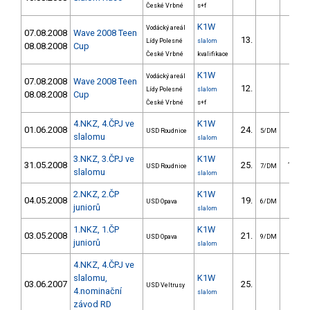
České Vrbné
s+f
K1W
Vodácký areál
07.08.2008
Wave 2008 Teen
13.
50.4
Lídy Polesné
slalom
08.08.2008
Cup
České Vrbné
kvalifikace
K1W
Vodácký areál
07.08.2008
Wave 2008 Teen
12.
50.2
Lídy Polesné
slalom
08.08.2008
Cup
České Vrbné
s+f
4.NKZ, 4.ČPJ ve
K1W
01.06.2008
24.
84.8
USD Roudnice
5/DM
slalomu
slalom
3.NKZ, 3.ČPJ ve
K1W
31.05.2008
25.
106.9
USD Roudnice
7/DM
slalomu
slalom
2.NKZ, 2.ČP
K1W
04.05.2008
19.
46.0
USD Opava
6/DM
juniorů
slalom
1.NKZ, 1.ČP
K1W
03.05.2008
21.
44.4
USD Opava
9/DM
juniorů
slalom
4.NKZ, 4.ČPJ ve
slalomu,
K1W
03.06.2007
25.
84.0
USD Veltrusy
4.nominační
slalom
závod RD