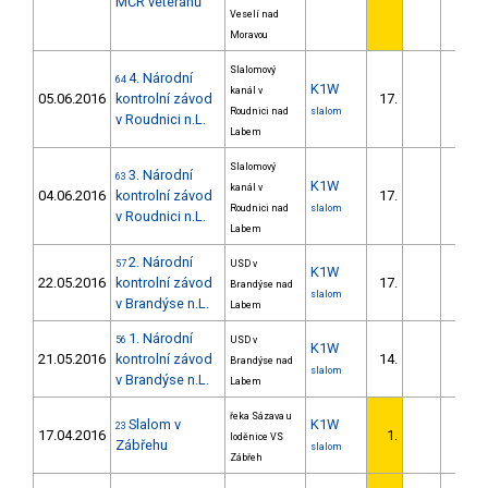
MČR veteránů
Veselí nad
Moravou
Slalomový
4. Národní
64
K1W
kanál v
05.06.2016
kontrolní závod
17.
20.6
Roudnici nad
slalom
v Roudnici n.L.
Labem
Slalomový
3. Národní
63
K1W
kanál v
04.06.2016
kontrolní závod
17.
18.8
Roudnici nad
slalom
v Roudnici n.L.
Labem
2. Národní
57
USD v
K1W
22.05.2016
kontrolní závod
17.
17.4
Brandýse nad
slalom
v Brandýse n.L.
Labem
1. Národní
56
USD v
K1W
21.05.2016
kontrolní závod
14.
8.2
Brandýse nad
slalom
v Brandýse n.L.
Labem
řeka Sázava u
Slalom v
K1W
23
17.04.2016
1.
loděnice VS
Zábřehu
slalom
Zábřeh