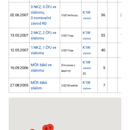
3.NKZ, 3.ČPJ ve
slalomu,
K1W
02.06.2007
36.
215.6
USD Veltrusy
3.nominační
slalom
závod RD
2.NKZ, 2.ČPJ ve
K1W
13.05.2007
33.
136.5
USD Troja
slalomu
slalom
1.NKZ, 1.ČPJ ve
K1W
12.05.2007
40.
USD Troja
slalomu
slalom
K1W
MČR žáků ve
Žimrovice u
16.09.2006
5.
18.6
slalom
slalomu
papírny
ŽS
MČR žáků
K1W
27.08.2005
7.
41.6
USD Křivoklát
slalom
slalom