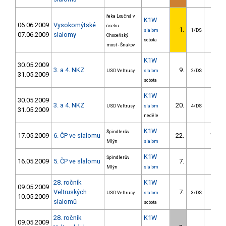
řeka Loučná v
K1W
06.06.2009
Vysokomýtské
úseku
1.
slalom
1/DS
07.06.2009
slalomy
Choceňský
sobota
most - Šnakov
K1W
30.05.2009
3. a 4. NKZ
9.
13.1
USD Veltrusy
slalom
2/DS
31.05.2009
sobota
K1W
30.05.2009
3. a 4. NKZ
20.
21.1
USD Veltrusy
slalom
4/DS
31.05.2009
neděle
K1W
Špindlerův
17.05.2009
6. ČP ve slalomu
22.
177.4
Mlýn
slalom
K1W
Špindlerův
16.05.2009
5. ČP ve slalomu
7.
9.5
Mlýn
slalom
28. ročník
K1W
09.05.2009
Veltruských
7.
15.5
USD Veltrusy
slalom
3/DS
10.05.2009
slalomů
sobota
28. ročník
K1W
09.05.2009