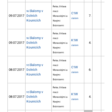
Řeka Jihlava
Slalomy v
96
mezi
C1W
09.07.2017
Dolních
7.
24.3
Moravskými a
slalom
Kounicích
Novými
Bránicemi
Řeka Jihlava
Slalomy v
96
mezi
K1W
09.07.2017
Dolních
4.
2.9
Moravskými a
slalom
Kounicích
Novými
Bránicemi
Řeka Jihlava
Slalomy v
95
mezi
C1W
08.07.2017
Dolních
6.
17.3
Moravskými a
slalom
Kounicích
Novými
Bránicemi
Řeka Jihlava
Slalomy v
95
mezi
K1W
08.07.2017
Dolních
4.
2.6
Moravskými a
slalom
Kounicích
Novými
Bránicemi