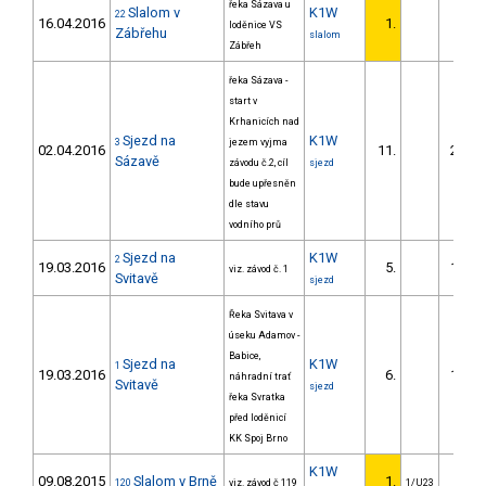
řeka Sázava u
Slalom v
K1W
22
16.04.2016
1.
loděnice VS
Zábřehu
slalom
Zábřeh
řeka Sázava -
start v
Krhanicích nad
Sjezd na
K1W
3
jezem vyjma
02.04.2016
11.
226.9
Sázavě
závodu č.2, cíl
sjezd
bude upřesněn
dle stavu
vodního prů
Sjezd na
K1W
2
19.03.2016
5.
162.1
viz. závod č. 1
Svitavě
sjezd
Řeka Svitava v
úseku Adamov -
Babice,
Sjezd na
K1W
1
19.03.2016
6.
167.0
náhradní trať
Svitavě
sjezd
řeka Svratka
před loděnicí
KK Spoj Brno
K1W
09.08.2015
Slalom v Brně
1.
120
viz. závod č 119
1/U23