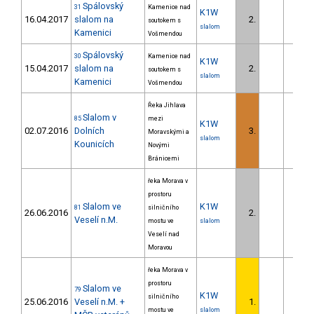
Spálovský
31
Kamenice nad
K1W
16.04.2017
slalom na
2.
4.2
soutokem s
slalom
Kamenici
Vošmendou
Spálovský
30
Kamenice nad
K1W
15.04.2017
slalom na
2.
1.4
soutokem s
slalom
Kamenici
Vošmendou
Řeka Jihlava
Slalom v
85
mezi
K1W
02.07.2016
Dolních
3.
2.5
Moravskými a
slalom
Kounicích
Novými
Bránicemi
řeka Morava v
prostoru
Slalom ve
K1W
81
silničního
26.06.2016
2.
1.3
Veselí n.M.
mostu ve
slalom
Veselí nad
Moravou
řeka Morava v
prostoru
Slalom ve
79
K1W
silničního
25.06.2016
Veselí n.M. +
1.
mostu ve
slalom