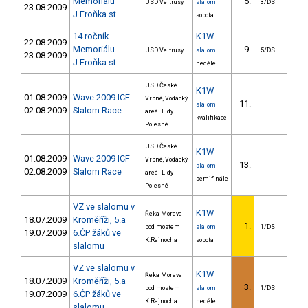
Memoriálu
5.
11.5
USD Veltrusy
slalom
3/DS
23.08.2009
J.Froňka st.
sobota
14.ročník
K1W
22.08.2009
Memoriálu
9.
9.9
USD Veltrusy
slalom
5/DS
23.08.2009
J.Froňka st.
neděle
USD České
K1W
01.08.2009
Wave 2009 ICF
Vrbné, Vodácký
11.
14.4
slalom
02.08.2009
Slalom Race
areál Lídy
kvalifikace
Polesné
USD České
K1W
01.08.2009
Wave 2009 ICF
Vrbné, Vodácký
13.
31.7
slalom
02.08.2009
Slalom Race
areál Lídy
semifinále
Polesné
VZ ve slalomu v
K1W
Řeka Morava
18.07.2009
Kroměříži, 5.a
1.
pod mostem
slalom
1/DS
19.07.2009
6.ČP žáků ve
K.Rajnocha
sobota
slalomu
VZ ve slalomu v
K1W
Řeka Morava
18.07.2009
Kroměříži, 5.a
3.
8.5
pod mostem
slalom
1/DS
19.07.2009
6.ČP žáků ve
K.Rajnocha
neděle
slalomu