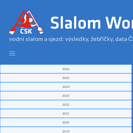
vodní slalom a sjezd: výsledky, žebříčky, data
2026
2025
2024
2023
2022
2021
2020
2019