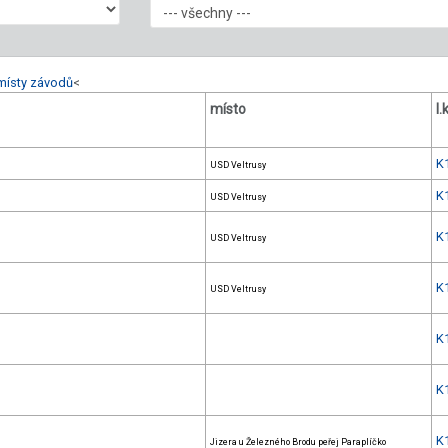
místy závodů
<
místo
l.k
K
USD Veltrusy
K
USD Veltrusy
K
USD Veltrusy
K
USD Veltrusy
K
K
K
Jizera u Železného Brodu peřej Paraplíčko