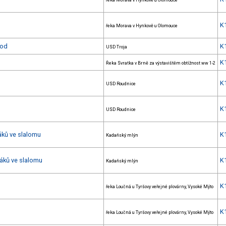
řeka Morava v Hynkově u Olomouce
K
řeka Morava v Hynkově u Olomouce
vod
K
USD Troja
K
Řeka Svratka v Brně za výstavištěm obtížnost ww 1-2
K
USD Roudnice
K
USD Roudnice
áků ve slalomu
K
Kadaňský mlýn
žáků ve slalomu
K
Kadaňský mlýn
K
řeka Loučná u Tyršovy veřejné plovárny, Vysoké Mýto
K
řeka Loučná u Tyršovy veřejné plovárny, Vysoké Mýto