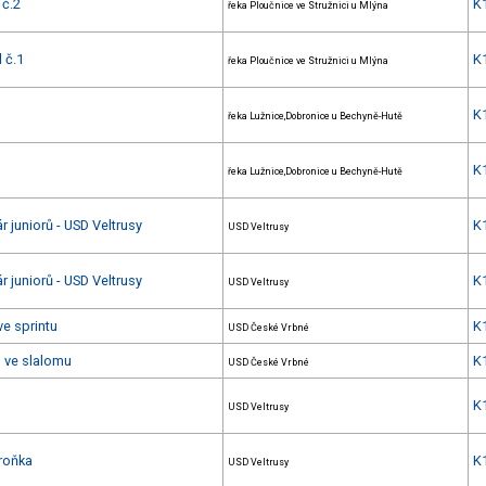
 č.2
K
řeka Ploučnice ve Stružnici u Mlýna
 č.1
K
řeka Ploučnice ve Stružnici u Mlýna
K
řeka Lužnice,Dobronice u Bechyně-Hutě
K
řeka Lužnice,Dobronice u Bechyně-Hutě
r juniorů - USD Veltrusy
K
USD Veltrusy
r juniorů - USD Veltrusy
K
USD Veltrusy
ve sprintu
K
USD České Vrbné
u ve slalomu
K
USD České Vrbné
K
USD Veltrusy
roňka
K
USD Veltrusy