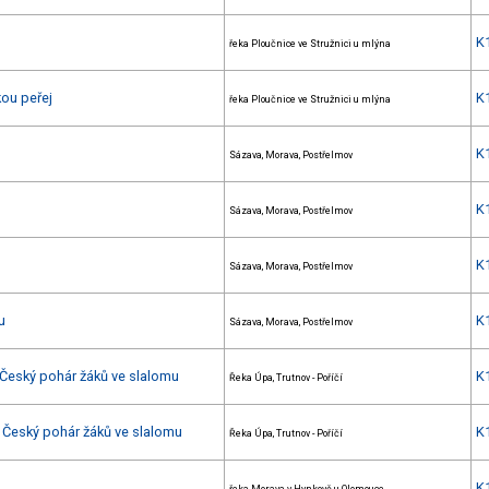
K
řeka Ploučnice ve Stružnici u mlýna
kou peřej
K
řeka Ploučnice ve Stružnici u mlýna
u
K
Sázava, Morava, Postřelmov
K
Sázava, Morava, Postřelmov
K
Sázava, Morava, Postřelmov
u
K
Sázava, Morava, Postřelmov
 Český pohár žáků ve slalomu
K
Řeka Úpa, Trutnov - Poříčí
 Český pohár žáků ve slalomu
K
Řeka Úpa, Trutnov - Poříčí
K