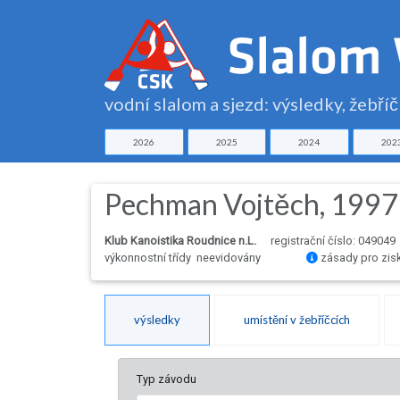
vodní slalom a sjezd: výsledky, žebří
2026
2025
2024
202
Pechman Vojtěch, 1997
Klub Kanoistika Roudnice n.L.
registrační číslo: 049049
výkonnostní třídy neevidovány
zásady pro zis
výsledky
umístění v žebříčcích
Typ závodu