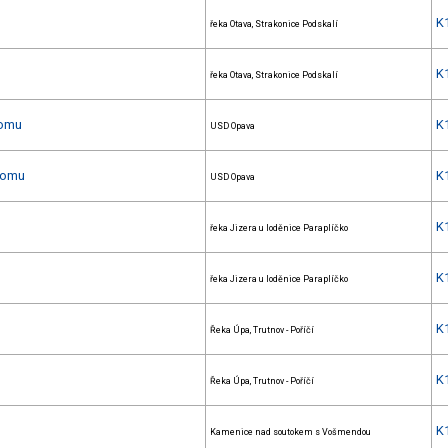
K
řeka Otava, Strakonice Podskalí
K
řeka Otava, Strakonice Podskalí
lomu
K
USD Opava
alomu
K
USD Opava
K
řeka Jizera u loděnice Paraplíčko
K
řeka Jizera u loděnice Paraplíčko
K
Řeka Úpa, Trutnov - Poříčí
K
Řeka Úpa, Trutnov - Poříčí
K
Kamenice nad soutokem s Vošmendou