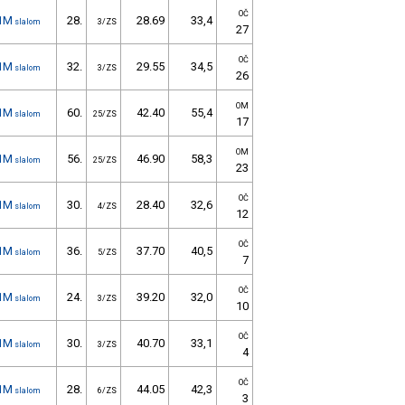
OČ
1M
28.
28.69
33,4
slalom
3/ZS
27
OČ
1M
32.
29.55
34,5
slalom
3/ZS
26
OM
1M
60.
42.40
55,4
slalom
25/ZS
17
OM
1M
56.
46.90
58,3
slalom
25/ZS
23
OČ
1M
30.
28.40
32,6
slalom
4/ZS
12
OČ
1M
36.
37.70
40,5
slalom
5/ZS
7
OČ
1M
24.
39.20
32,0
slalom
3/ZS
10
OČ
1M
30.
40.70
33,1
slalom
3/ZS
4
OČ
1M
28.
44.05
42,3
slalom
6/ZS
3