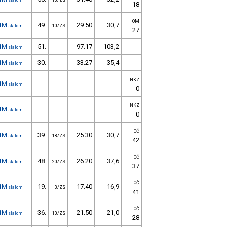
slalom
10/ZS
18
OM
1M
49.
29.50
30,7
slalom
10/ZS
27
1M
51.
97.17
103,2
-
slalom
1M
30.
33.27
35,4
-
slalom
NKZ
1M
slalom
0
NKZ
1M
slalom
0
OČ
1M
39.
25.30
30,7
slalom
18/ZS
42
OČ
1M
48.
26.20
37,6
slalom
20/ZS
37
OČ
1M
19.
17.40
16,9
slalom
3/ZS
41
OČ
1M
36.
21.50
21,0
slalom
10/ZS
28