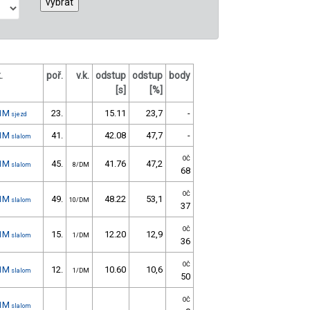
.
poř.
v.k.
odstup
odstup
body
[s]
[%]
1M
23.
15.11
23,7
-
sjezd
1M
41.
42.08
47,7
-
slalom
OČ
1M
45.
41.76
47,2
slalom
8/DM
68
OČ
1M
49.
48.22
53,1
slalom
10/DM
37
OČ
1M
15.
12.20
12,9
slalom
1/DM
36
OČ
1M
12.
10.60
10,6
slalom
1/DM
50
OČ
1M
slalom