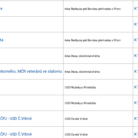
le
K
řeka Radbuza pod Borskou přehradou v Plzni
K
ta
K
řeka Radbuza pod Borskou přehradou v Plzni
K
řeka Otava, slalomová dráha
okorného, MČR veteránů ve slalomu
K
řeka Otava, slalomová dráha
K
USD Roztoky u Křivoklátu
K
USD Roztoky u Křivoklátu
4.ČPJ - USD Č.Vrbné
K
USD České Vrbné
3.ČPJ - USD Č.Vrbné
K
USD České Vrbné