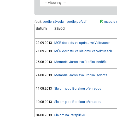
řadit:
podle závodu
podle pořadí
mapa s 
datum
závod
22.09.2013
MČR dorostu ve sprintu ve Veltrusech
21.09.2013
MČR dorostu ve slalomu ve Veltrusech
25.08.2013
Memoriál Jaroslava Froňka, neděle
24.08.2013
Memoriál Jaroslava Froňka, sobota
11.08.2013
Slalom pod Borskou přehradou
10.08.2013
Slalom pod Borskou přehradou
04.08.2013
Slalom na Paraplíčku