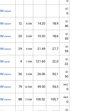
0
OČ
1M
slalom
0
OČ
1M
12.
14.20
18,9
slalom
4/DM
46
OČ
1M
20.
13.20
18,6
slalom
5/DM
45
OČ
1M
29.
21.49
27,7
slalom
3/DM
59
OČ
1M
4.
121.60
22,0
sjezd
1/DM
22
OČ
1M
36.
26.06
30,1
slalom
3/DM
50
NKZ
1M
79.
49.50
54,5
slalom
16/DM
0
NKZ
1M
88.
100.52
105,7
slalom
17/DM
0
OČ