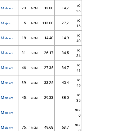
OČ
1M
20.
13.80
14,2
slalom
2/DM
26
OČ
1M
5.
113.00
27,2
sjezd
1/DM
16
OČ
1M
18.
14.40
14,9
slalom
2/DM
40
OČ
1M
31.
26.17
34,5
slalom
5/DM
34
OČ
1M
46.
27.35
34,7
slalom
5/DM
41
OČ
1M
39.
33.25
40,4
slalom
7/DM
49
OČ
1M
45.
29.33
38,0
slalom
7/DM
35
NKZ
1M
slalom
0
NKZ
1M
75.
49.68
53,7
slalom
14/DM
0