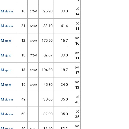
OČ
1M
16.
25.90
33,0
slalom
2/DM
14
OČ
1M
21.
33.10
41,4
slalom
5/DM
11
OM
1M
12.
175.90
16,7
sjezd
4/DM
16
OM
1M
18.
62.67
33,0
sjezd
7/DM
11
OM
1M
13.
194.20
18,7
sjezd
3/DM
17
OM
1M
19.
45.80
24,0
sjezd
4/DM
13
OČ
1M
49.
30.65
36,0
slalom
45
OČ
1M
60.
32.90
35,0
slalom
35
OM
1M
50.
31.40
32,2