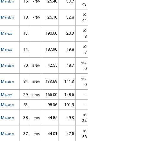
1M
16.
25.40
33,7
slalom
4/DM
43
OČ
1M
18.
26.10
32,8
slalom
4/DM
44
OČ
1M
13.
190.60
20,3
sjezd
8
OČ
1M
14.
187.90
19,8
sjezd
7
NKZ
1M
70.
42.55
48,7
slalom
13/DM
0
NKZ
1M
84.
133.69
141,3
slalom
15/DM
0
1M
29.
166.00
148,6
-
sjezd
11/DM
1M
53.
98.36
101,9
-
slalom
OČ
1M
38.
44.85
49,3
slalom
7/DM
34
OČ
1M
37.
44.01
47,5
slalom
7/DM
58