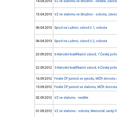
14.04.2013
VZ ve slalomu ve Stružnici - neděle, závod
13.04.2013
VZ ve slalomu ve Stružnici - sobota, závod
06.04.2013
Sjezd na Lužnici, závod č.1, sobota
06.04.2013
Sjezd na Lužnici, závod č.2, sobota
23.09.2012
6.Národní kvalifikační závod, 7.Český pohá
22.09.2012
5.Národní kvalifikační závod, 6.Český pohá
16.09.2012
Finále ČP juniorů ve sjezdu, MČR dorostu 
15.09.2012
Finále ČP juniorů ve slalomu, MČR dorost
02.09.2012
VZ ve slalomu - neděle
01.09.2012
VZ ve slalomu - sobota, Memoriál Jardy F