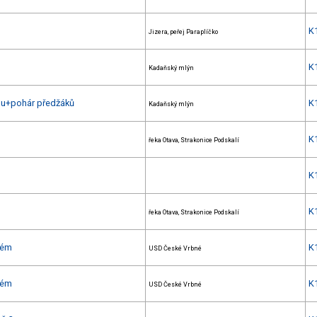
K
Jizera, peřej Paraplíčko
K
Kadaňský mlýn
omu+pohár předžáků
K
Kadaňský mlýn
K
řeka Otava, Strakonice Podskalí
K
K
řeka Otava, Strakonice Podskalí
ném
K
USD České Vrbné
ném
K
USD České Vrbné