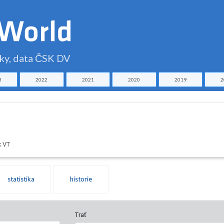
čky, data ČSK DV
3
2022
2021
2020
2019
2
k VT
statistika
historie
Trať