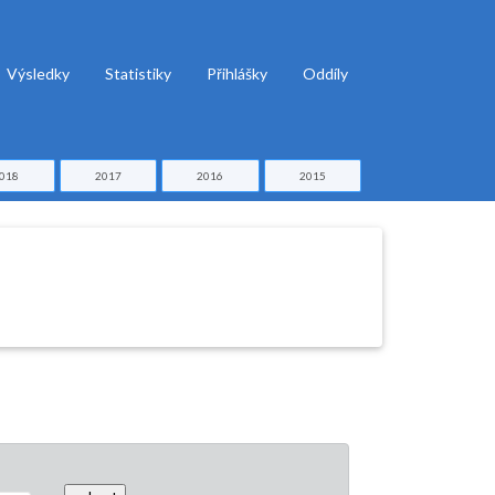
Výsledky
Statistiky
Přihlášky
Oddíly
018
2017
2016
2015