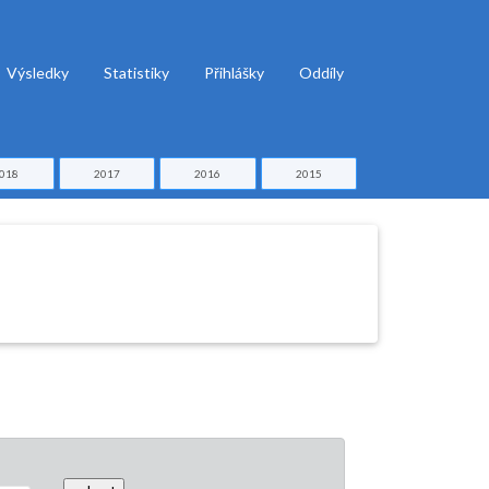
Výsledky
Statistiky
Přihlášky
Oddíly
018
2017
2016
2015