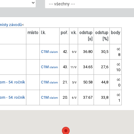
místy závodů
<
místo
l.k.
poř.
v.k.
odstup
odstup
body
[s]
[%]
OČ
C1M
42.
36.80
30,5
slalom
9/V
8
OČ
C1M
43.
34.65
27,6
slalom
11/V
10
OČ
om - 54. ročník
C1M
21.
50.58
44,8
slalom
5/V
0
OČ
om - 54. ročník
C1M
20.
37.67
33,8
slalom
6/V
1