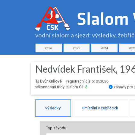
vodní slalom a sjezd: výsledky, žebří
2026
2025
2024
202
Nedvídek František, 19
TJ Dvůr Králové
registrační číslo: 053036
výkonnostní třídy
slalom
C1:
3
zásady pro 
výsledky
umístění v žebříčcích
Typ závodu