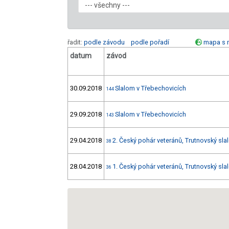
řadit:
podle závodu
podle pořadí
mapa s 
datum
závod
30.09.2018
Slalom v Třebechovicích
144
29.09.2018
Slalom v Třebechovicích
143
29.04.2018
2. Český pohár veteránů, Trutnovský slal
38
28.04.2018
1. Český pohár veteránů, Trutnovský slal
36