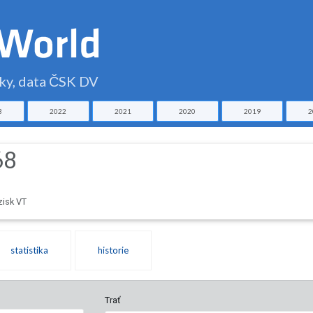
čky, data ČSK DV
3
2022
2021
2020
2019
2
68
zisk VT
statistika
historie
Trať