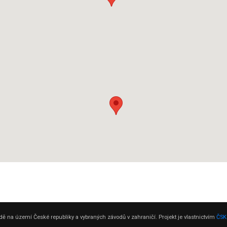
ě na území České republiky a vybraných závodů v zahraničí. Projekt je vlastnictvím
ČSK