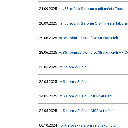
21.09.2025
55. ročník Slalomu o štít města Tábora
135
20.09.2025
55. ročník Slalomu O štít města Tábora
134
29.06.2025
36. ročník slalomů ve Strakonicích
91
28.06.2025
36. ročník slalomu ve Strakonicích + 4.Č
90
25.05.2025
Slalom v Sušici
56
25.05.2025
Slalom v Sušici
56
24.05.2025
Slalom v Sušici + MČR veteránů
55
24.05.2025
Slalom v Sušici + MČR veteránů
55
06.10.2024
Klatovský slalom ve Strakonicích
150