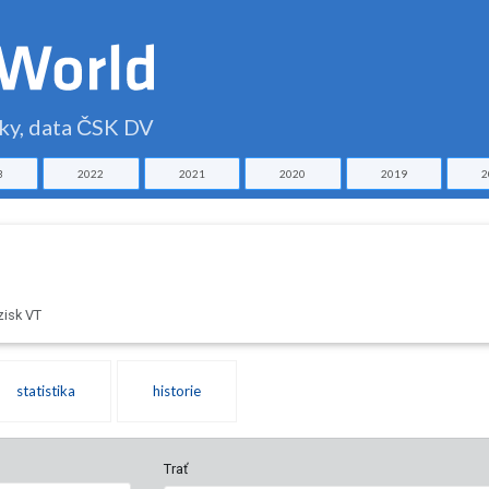
čky, data ČSK DV
3
2022
2021
2020
2019
2
zisk VT
statistika
historie
Trať