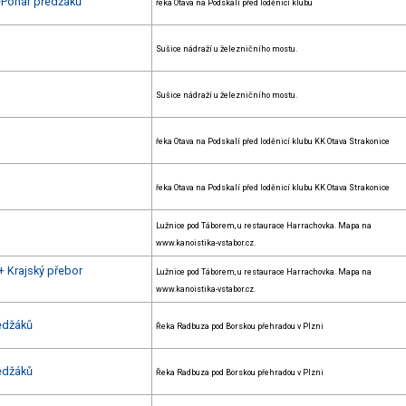
+Pohár předžáků
řeka Otava na Podskalí před loděnicí klubu
Sušice nádraží u železničního mostu.
Sušice nádraží u železničního mostu.
řeka Otava na Podskalí před loděnicí klubu KK Otava Strakonice
řeka Otava na Podskalí před loděnicí klubu KK Otava Strakonice
Lužnice pod Táborem, u restaurace Harrachovka. Mapa na
www.kanoistika-vstabor.cz.
+ Krajský přebor
Lužnice pod Táborem, u restaurace Harrachovka. Mapa na
www.kanoistika-vstabor.cz.
edžáků
Řeka Radbuza pod Borskou přehradou v Plzni
edžáků
Řeka Radbuza pod Borskou přehradou v Plzni