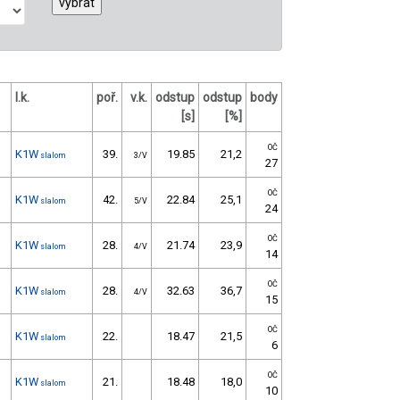
l.k.
poř.
v.k.
odstup
odstup
body
[s]
[%]
OČ
K1W
39.
19.85
21,2
slalom
3/V
27
OČ
K1W
42.
22.84
25,1
slalom
5/V
24
OČ
K1W
28.
21.74
23,9
slalom
4/V
14
OČ
K1W
28.
32.63
36,7
slalom
4/V
15
OČ
K1W
22.
18.47
21,5
slalom
6
OČ
K1W
21.
18.48
18,0
slalom
10