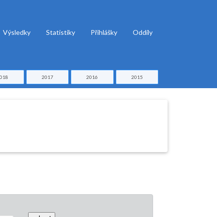
Výsledky
Statistiky
Přihlášky
Oddíly
018
2017
2016
2015