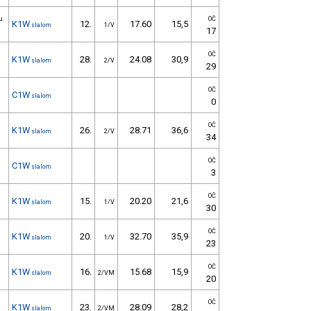
u
OČ
K1W
12.
17.60
15,5
slalom
1/V
17
OČ
K1W
28.
24.08
30,9
slalom
2/V
29
OČ
C1W
slalom
0
OČ
K1W
26.
28.71
36,6
slalom
2/V
34
OČ
C1W
slalom
3
OČ
K1W
15.
20.20
21,6
slalom
1/V
30
OČ
K1W
20.
32.70
35,9
slalom
1/V
23
OČ
K1W
16.
15.68
15,9
slalom
2/VM
20
OČ
K1W
23.
28.09
28,2
slalom
2/VM