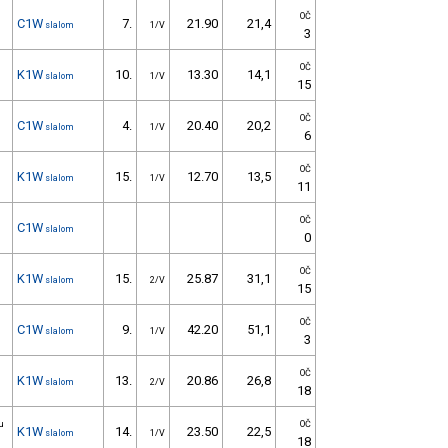
OČ
C1W
7.
21.90
21,4
slalom
1/V
3
OČ
K1W
10.
13.30
14,1
slalom
1/V
15
OČ
C1W
4.
20.40
20,2
slalom
1/V
6
OČ
K1W
15.
12.70
13,5
slalom
1/V
11
OČ
C1W
slalom
0
OČ
K1W
15.
25.87
31,1
slalom
2/V
15
OČ
C1W
9.
42.20
51,1
slalom
1/V
3
OČ
K1W
13.
20.86
26,8
slalom
2/V
18
u
OČ
K1W
14.
23.50
22,5
slalom
1/V
18