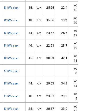
OČ
K1W
18.
25.68
22,4
slalom
3/V
15
OČ
K1W
18.
15.56
13,2
slalom
2/V
20
OČ
K1W
44.
24.57
25,6
slalom
2/V
17
OČ
K1W
46.
22.91
23,7
slalom
3/V
19
OČ
K1W
45.
38.53
42,1
slalom
3/V
11
OČ
C1W
slalom
0
OČ
K1W
44.
29.63
34,9
slalom
4/V
14
OČ
C1W
18.
23.57
23,9
slalom
2/V
4
OČ
K1W
25.
28.67
33,9
slalom
1/V