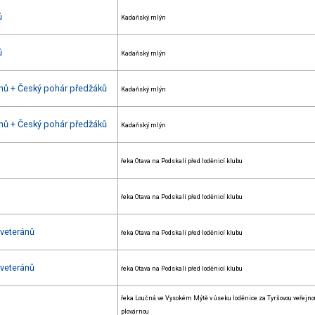
ů
Kadaňský mlýn
ů
Kadaňský mlýn
ánů + Český pohár předžáků
Kadaňský mlýn
ánů + Český pohár předžáků
Kadaňský mlýn
řeka Otava na Podskalí před loděnicí klubu
řeka Otava na Podskalí před loděnicí klubu
 veteránů
řeka Otava na Podskalí před loděnicí klubu
 veteránů
řeka Otava na Podskalí před loděnicí klubu
řeka Loučná ve Vysokém Mýtě v úseku loděnice za Tyršovou veřejno
plovárnou