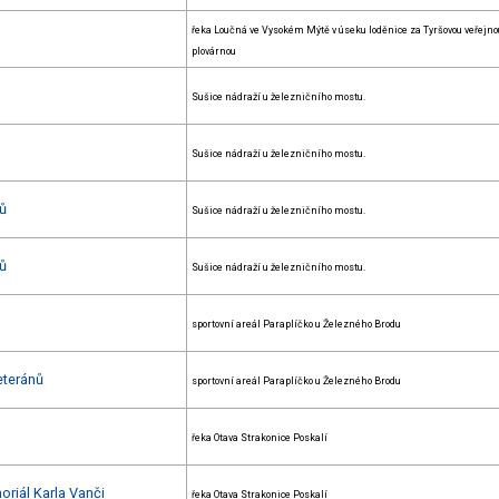
řeka Loučná ve Vysokém Mýtě v úseku loděnice za Tyršovou veřejno
plovárnou
Sušice nádraží u železničního mostu.
Sušice nádraží u železničního mostu.
nů
Sušice nádraží u železničního mostu.
nů
Sušice nádraží u železničního mostu.
sportovní areál Paraplíčko u Železného Brodu
eteránů
sportovní areál Paraplíčko u Železného Brodu
řeka Otava Strakonice Poskalí
oriál Karla Vanči
řeka Otava Strakonice Poskalí