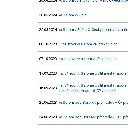
29.06.2024
Slalom ve Strakonicích + MČR Veteránů
90
26.05.2024
Slalom v Sušici
62
25.05.2024
Slalom v Sušici 3. Český pohár veteránů
61
08.10.2023
Klatovský slalom ve Strakonicích
147
07.10.2023
Klatovský slalom ve Strakonicích
146
17.09.2023
54. ročník Slalomu o štít města Tábora
132
54. ročník Slalomu o štít města Tábora 
131
16.09.2023
Jihočeského kraje + 6. ČP veteránů
25.06.2023
Slalom pod Borskou přehradou + ČP př
86
24.06.2023
Slalom pod Borskou přehradou + ČP př
85