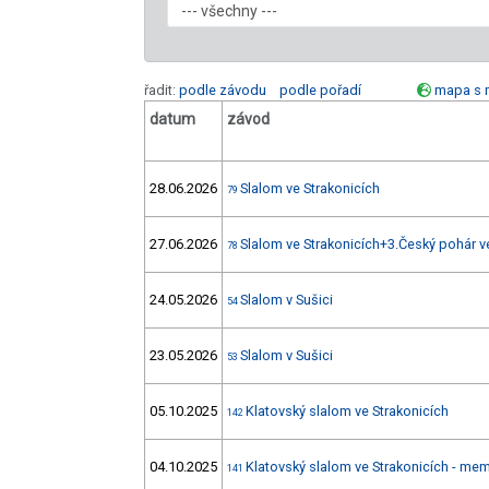
řadit:
podle závodu
podle pořadí
mapa s 
datum
závod
28.06.2026
Slalom ve Strakonicích
79
27.06.2026
Slalom ve Strakonicích+3.Český pohár v
78
24.05.2026
Slalom v Sušici
54
23.05.2026
Slalom v Sušici
53
05.10.2025
Klatovský slalom ve Strakonicích
142
04.10.2025
Klatovský slalom ve Strakonicích - mem
141