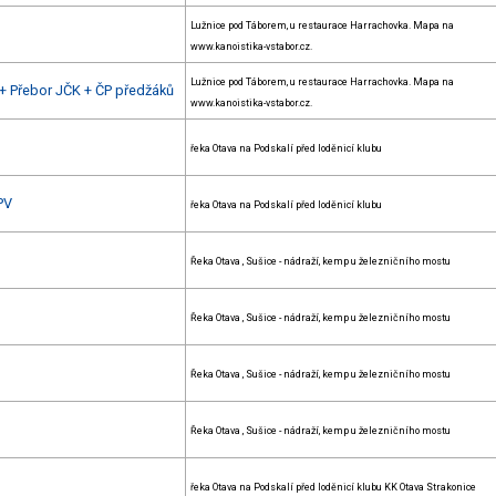
Lužnice pod Táborem, u restaurace Harrachovka. Mapa na
www.kanoistika-vstabor.cz.
Lužnice pod Táborem, u restaurace Harrachovka. Mapa na
 + Přebor JČK + ČP předžáků
www.kanoistika-vstabor.cz.
řeka Otava na Podskalí před loděnicí klubu
PV
řeka Otava na Podskalí před loděnicí klubu
Řeka Otava , Sušice - nádraží, kemp u železničního mostu
Řeka Otava , Sušice - nádraží, kemp u železničního mostu
Řeka Otava , Sušice - nádraží, kemp u železničního mostu
Řeka Otava , Sušice - nádraží, kemp u železničního mostu
řeka Otava na Podskalí před loděnicí klubu KK Otava Strakonice