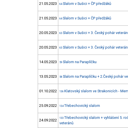
21.05.2023
Slalom v Sušici + ČP předžáků
64
21.05.2023
Slalom v Sušici + ČP předžáků
64
20.05.2023
Slalom v Sušici + 3. Český pohár veterá
63
20.05.2023
Slalom v Sušici + 3. Český pohár veterá
63
14.05.2023
Slalom na Paraplíčku
59
13.05.2023
Slalom na Paraplíčku + 2.Český pohár v
58
01.10.2022
Klatovský slalom ve Strakonicích - Mem
136
25.09.2022
Třebechovický slalom
134
Třebechovický slalom + vyhlášení 5. r
133
24.09.2022
veteránů