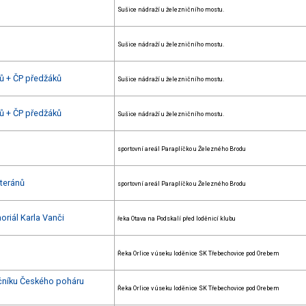
Sušice nádraží u železničního mostu.
Sušice nádraží u železničního mostu.
nů + ČP předžáků
Sušice nádraží u železničního mostu.
nů + ČP předžáků
Sušice nádraží u železničního mostu.
sportovní areál Paraplíčko u Železného Brodu
eteránů
sportovní areál Paraplíčko u Železného Brodu
oriál Karla Vanči
řeka Otava na Podskalí před loděnicí klubu
Řeka Orlice v úseku loděnice SK Třebechovice pod Orebem
očníku Českého poháru
Řeka Orlice v úseku loděnice SK Třebechovice pod Orebem