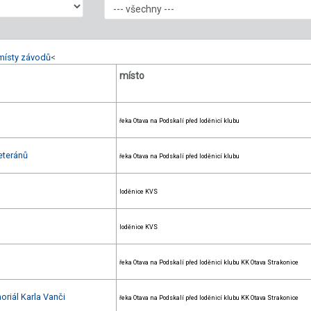
místy závodů
<
místo
řeka Otava na Podskalí před loděnicí klubu
eteránů
řeka Otava na Podskalí před loděnicí klubu
loděnice KVS
loděnice KVS
řeka Otava na Podskalí před loděnicí klubu KK Otava Strakonice
oriál Karla Vanči
řeka Otava na Podskalí před loděnicí klubu KK Otava Strakonice