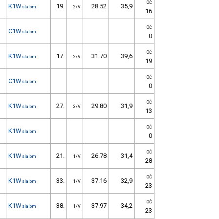
OČ
K1W
19.
28.52
35,9
slalom
2/V
16
OČ
C1W
slalom
0
OČ
K1W
17.
31.70
39,6
slalom
2/V
19
OČ
C1W
slalom
0
OČ
K1W
27.
29.80
31,9
slalom
3/V
13
OČ
K1W
slalom
0
OČ
K1W
21.
26.78
31,4
slalom
1/V
28
OČ
K1W
33.
37.16
32,9
slalom
1/V
23
OČ
K1W
38.
37.97
34,2
slalom
1/V
23