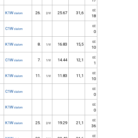
17
OČ
K1W
26.
25.67
31,6
slalom
2/V
18
OČ
C1W
slalom
0
OČ
K1W
8.
16.83
15,5
slalom
1/V
10
OČ
C1W
7.
14.44
12,1
slalom
1/V
1
OČ
K1W
11.
11.83
11,1
slalom
1/V
10
OČ
C1W
slalom
0
OČ
K1W
slalom
0
OČ
K1W
25.
19.29
21,1
slalom
2/V
36
OČ