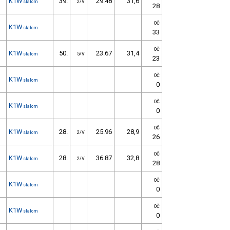
K1W
39.
29.48
31,6
slalom
2/V
28
OČ
K1W
slalom
33
OČ
K1W
50.
23.67
31,4
slalom
5/V
23
OČ
K1W
slalom
0
OČ
K1W
slalom
0
OČ
K1W
28.
25.96
28,9
slalom
2/V
26
OČ
K1W
28.
36.87
32,8
slalom
2/V
28
OČ
K1W
slalom
0
OČ
K1W
slalom
0