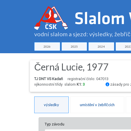
vodní slalom a sjezd: výsledky, žebří
2026
2025
2024
202
Černá Lucie, 1977
TJ DNT VS Kadaň
registrační číslo: 047013
výkonnostní třídy
slalom
K1:
3
zásady pro 
výsledky
umístění v žebříčcích
Typ závodu