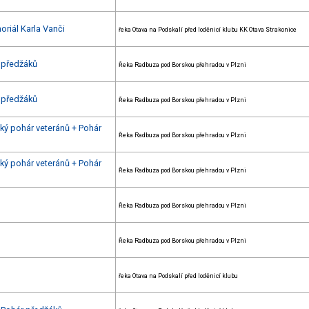
oriál Karla Vanči
řeka Otava na Podskalí před loděnicí klubu KK Otava Strakonice
 předžáků
Řeka Radbuza pod Borskou přehradou v Plzni
 předžáků
Řeka Radbuza pod Borskou přehradou v Plzni
ký pohár veteránů + Pohár
Řeka Radbuza pod Borskou přehradou v Plzni
ký pohár veteránů + Pohár
Řeka Radbuza pod Borskou přehradou v Plzni
Řeka Radbuza pod Borskou přehradou v Plzni
Řeka Radbuza pod Borskou přehradou v Plzni
řeka Otava na Podskalí před loděnicí klubu