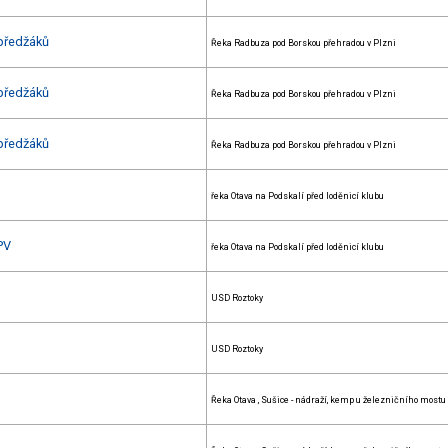
předžáků
Řeka Radbuza pod Borskou přehradou v Plzni
předžáků
Řeka Radbuza pod Borskou přehradou v Plzni
předžáků
Řeka Radbuza pod Borskou přehradou v Plzni
řeka Otava na Podskalí před loděnicí klubu
PV
řeka Otava na Podskalí před loděnicí klubu
USD Roztoky
USD Roztoky
Řeka Otava , Sušice - nádraží, kemp u železničního mostu