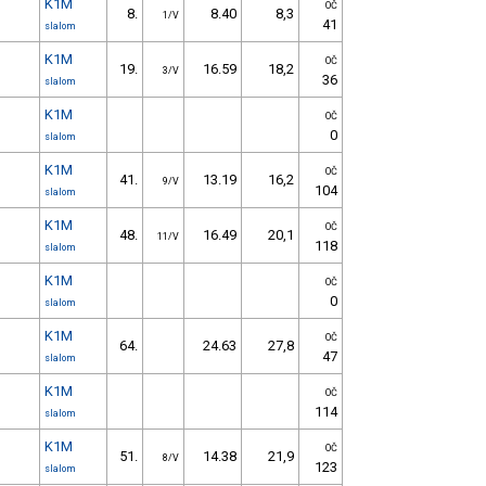
K1M
OČ
8.
8.40
8,3
1/V
41
slalom
K1M
OČ
19.
16.59
18,2
3/V
36
slalom
K1M
OČ
0
slalom
K1M
OČ
41.
13.19
16,2
9/V
104
slalom
K1M
OČ
48.
16.49
20,1
11/V
118
slalom
K1M
OČ
0
slalom
K1M
OČ
64.
24.63
27,8
47
slalom
K1M
OČ
114
slalom
K1M
OČ
51.
14.38
21,9
8/V
123
slalom