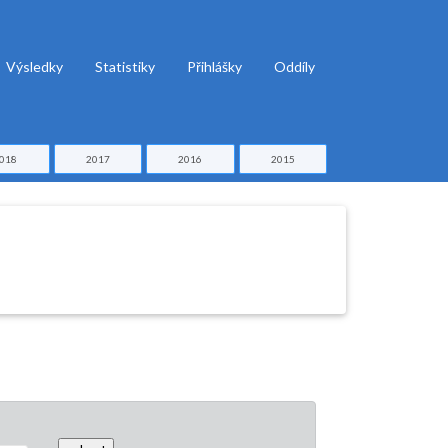
Výsledky
Statistiky
Přihlášky
Oddíly
018
2017
2016
2015