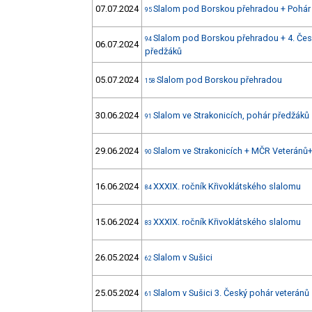
07.07.2024
Slalom pod Borskou přehradou + Pohár
95
Slalom pod Borskou přehradou + 4. Čes
94
06.07.2024
předžáků
05.07.2024
Slalom pod Borskou přehradou
158
30.06.2024
Slalom ve Strakonicích, pohár předžáků
91
29.06.2024
Slalom ve Strakonicích + MČR Veteránů
90
16.06.2024
XXXIX. ročník Křivoklátského slalomu
84
15.06.2024
XXXIX. ročník Křivoklátského slalomu
83
26.05.2024
Slalom v Sušici
62
25.05.2024
Slalom v Sušici 3. Český pohár veteránů
61