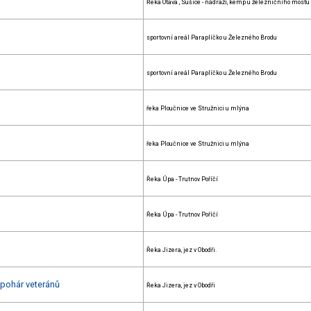
Řeka Otava , Sušice - nádraží, kemp u železničního mostu
sportovní areál Paraplíčko u Železného Brodu
sportovní areál Paraplíčko u Železného Brodu
řeka Ploučnice ve Stružnici u mlýna
řeka Ploučnice ve Stružnici u mlýna
Řeka Úpa - Trutnov Poříčí
Řeka Úpa - Trutnov Poříčí
Řeka Jizera, jez v Obodři.
 pohár veteránů
Řeka Jizera, jez v Obodři