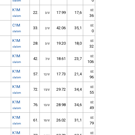
0
slalom
K1M
OČ
22.
17.99
17,6
3/V
36
slalom
C1M
OČ
33.
42.06
35,1
2/V
0
slalom
K1M
OČ
28.
19.20
18,0
3/V
32
slalom
K1M
OČ
42.
18.61
23,7
7/V
106
slalom
K1M
OČ
57.
17.73
21,4
12/V
96
slalom
K1M
OČ
72.
29.72
34,4
15/V
55
slalom
K1M
OČ
76.
28.98
34,6
13/V
49
slalom
K1M
OČ
61.
26.02
31,1
10/V
79
slalom
K1M
OČ