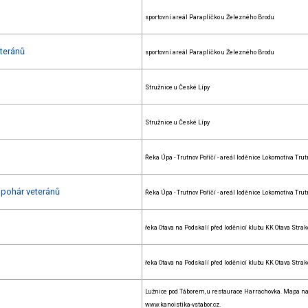
sportovní areál Paraplíčko u Železného Brodu
eteránů
sportovní areál Paraplíčko u Železného Brodu
Stružnice u České Lípy
Stružnice u České Lípy
Řeka Úpa - Trutnov Poříčí - areál loděnice Lokomotiva Trut
ý pohár veteránů
Řeka Úpa - Trutnov Poříčí - areál loděnice Lokomotiva Trut
řeka Otava na Podskalí před loděnicí klubu KK Otava Stra
řeka Otava na Podskalí před loděnicí klubu KK Otava Stra
Lužnice pod Táborem, u restaurace Harrachovka. Mapa n
www.kanoistika-vstabor.cz.