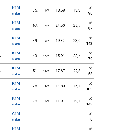
K1M
a
OČ
35.
18.58
18,3
8/V
90
slalom
K1M
OČ
67.
24.50
29,7
7/V
97
slalom
K1M
OČ
49.
19.32
23,0
6/V
143
slalom
K1M
OČ
43.
15.91
22,4
k
12/V
70
slalom
K1M
OČ
51.
17.67
22,8
k
13/V
58
slalom
K1M
OČ
26.
13.80
16,1
4/V
109
slalom
K1M
OČ
20.
11.81
13,1
3/V
148
slalom
C1M
OČ
0
slalom
K1M
OČ