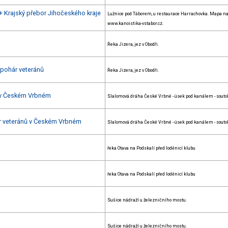
 + Krajský přebor Jihočeského kraje
Lužnice pod Táborem, u restaurace Harrachovka. Mapa n
www.kanoistika-vstabor.cz.
Řeka Jizera, jez v Obodři.
 pohár veteránů
Řeka Jizera, jez v Obodři.
 v Českém Vrbném
Slalomová dráha České Vrbné - úsek pod kanálem - souto
ár veteránů v Českém Vrbném
Slalomová dráha České Vrbné - úsek pod kanálem - souto
řeka Otava na Podskalí před loděnicí klubu
řeka Otava na Podskalí před loděnicí klubu
Sušice nádraží u železničního mostu.
Sušice nádraží u železničního mostu.