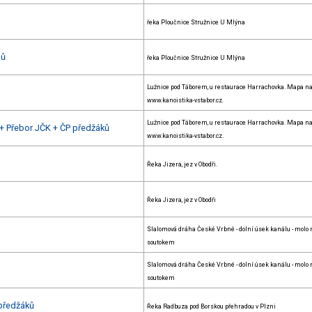
řeka Ploučnice Stružnice U Mlýna
nů
řeka Ploučnice Stružnice U Mlýna
Lužnice pod Táborem, u restaurace Harrachovka. Mapa n
www.kanoistika-vstabor.cz.
Lužnice pod Táborem, u restaurace Harrachovka. Mapa n
 + Přebor JČK + ČP předžáků
www.kanoistika-vstabor.cz.
Řeka Jizera, jez v Obodři.
Řeka Jizera, jez v Obodři
Slalomová dráha České Vrbné - dolní úsek kanálu - molo
soutokem
Slalomová dráha České Vrbné - dolní úsek kanálu - molo
soutokem
předžáků
Řeka Radbuza pod Borskou přehradou v Plzni