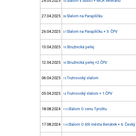
24.05.2025
Slalom v Sušici + MČR veteránů
55
27.04.2025
Slalom na Paraplíčku
38
26.04.2025
Slalom na Paraplíčku + 3. ČPV
37
13.04.2025
Stružnická peřej
19
12.04.2025
Stružnická peřej +2.ČPV
18
06.04.2025
Trutnovský slalom
15
05.04.2025
Trutnovský slalom + 1.ČPV
14
18.08.2024
Slalom O cenu Tyrolitu
115
17.08.2024
Slalom O štít města Benátek + 6. Český
114