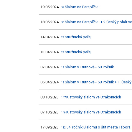
19.05.2024
Slalom na Paraplíčku
57
18.05.2024
Slalom na Paraplíčku + 2.Český pohár v
56
14.04.2024
Stružnická peřej
28
13.04.2024
Stružnická peřej
27
07.04.2024
Slalom v Trutnově - 58. ročník
13
06.04.2024
Slalom v Trutnově - 58. ročník + 1. Česk
12
08.10.2023
Klatovský slalom ve Strakonicích
147
07.10.2023
Klatovský slalom ve Strakonicích
146
17.09.2023
54. ročník Slalomu o štít města Tábora
132