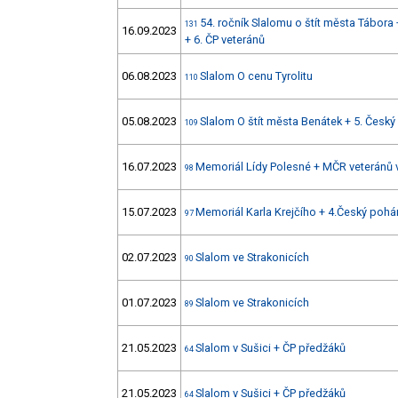
54. ročník Slalomu o štít města Tábora
131
16.09.2023
+ 6. ČP veteránů
06.08.2023
Slalom O cenu Tyrolitu
110
05.08.2023
Slalom O štít města Benátek + 5. Český
109
16.07.2023
Memoriál Lídy Polesné + MČR veteránů
98
15.07.2023
Memoriál Karla Krejčího + 4.Český poh
97
02.07.2023
Slalom ve Strakonicích
90
01.07.2023
Slalom ve Strakonicích
89
21.05.2023
Slalom v Sušici + ČP předžáků
64
21.05.2023
Slalom v Sušici + ČP předžáků
64