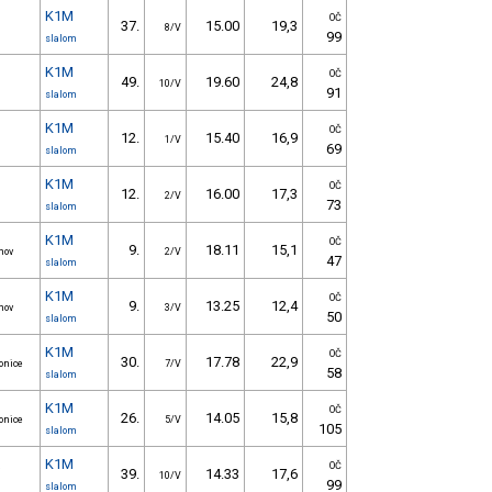
K1M
OČ
37.
15.00
19,3
8/V
99
slalom
K1M
OČ
49.
19.60
24,8
10/V
91
slalom
K1M
OČ
12.
15.40
16,9
1/V
69
slalom
K1M
OČ
12.
16.00
17,3
2/V
73
slalom
K1M
OČ
9.
18.11
15,1
nov
2/V
47
slalom
K1M
OČ
9.
13.25
12,4
nov
3/V
50
slalom
K1M
OČ
30.
17.78
22,9
konice
7/V
58
slalom
K1M
OČ
26.
14.05
15,8
konice
5/V
105
slalom
K1M
a
OČ
39.
14.33
17,6
10/V
99
slalom