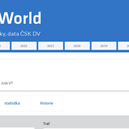
čky, data ČSK DV
3
2022
2021
2020
2019
2
 zisk VT
statistika
historie
Trať