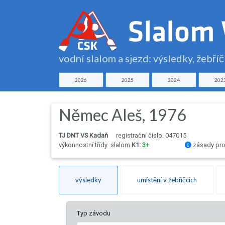
vodní slalom a sjezd: výsledky, žebří
2026
2025
2024
202
Němec Aleš, 1976
TJ DNT VS Kadaň
registrační číslo: 047015
výkonnostní třídy
slalom
K1:
3+
zásady pro
výsledky
umístění v žebříčcích
Typ závodu