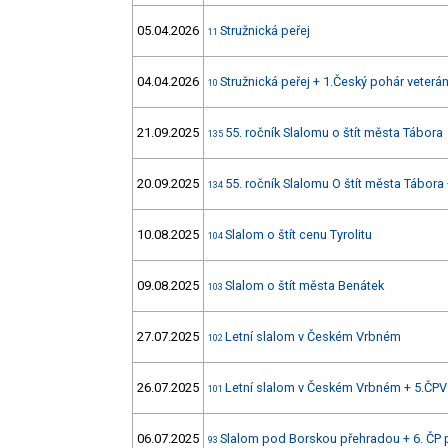
05.04.2026
Stružnická peřej
11
04.04.2026
Stružnická peřej + 1.Český pohár veterá
10
21.09.2025
55. ročník Slalomu o štít města Tábora
135
20.09.2025
55. ročník Slalomu O štít města Tábora
134
10.08.2025
Slalom o štít cenu Tyrolitu
104
09.08.2025
Slalom o štít města Benátek
103
27.07.2025
Letní slalom v Českém Vrbném
102
26.07.2025
Letní slalom v Českém Vrbném + 5.ČPV
101
06.07.2025
Slalom pod Borskou přehradou + 6. ČP 
93