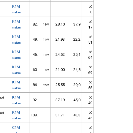
K1M
OČ
0
slalom
K1M
OČ
82.
28.10
37,9
14/V
17
slalom
K1M
a
OČ
49.
21.93
22,2
11/V
51
slalom
K1M
a
OČ
46.
24.52
25,1
11/V
64
slalom
K1M
OČ
60.
21.00
24,8
7/V
69
slalom
K1M
OČ
86.
25.55
29,0
12/V
58
slalom
K1M
 nad
OČ
92.
37.19
45,0
49
slalom
K1M
 nad
OČ
109.
31.71
43,3
45
slalom
C1M
OČ