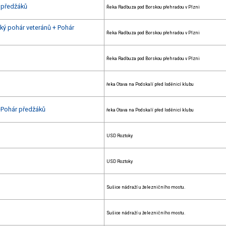
 předžáků
Řeka Radbuza pod Borskou přehradou v Plzni
ký pohár veteránů + Pohár
Řeka Radbuza pod Borskou přehradou v Plzni
Řeka Radbuza pod Borskou přehradou v Plzni
řeka Otava na Podskalí před loděnicí klubu
+Pohár předžáků
řeka Otava na Podskalí před loděnicí klubu
USD Roztoky
USD Roztoky
Sušice nádraží u železničního mostu.
Sušice nádraží u železničního mostu.