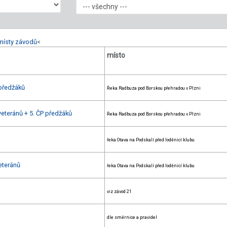
místy závodů
<
místo
předžáků
Řeka Radbuza pod Borskou přehradou v Plzni
eteránů + 5. ČP předžáků
Řeka Radbuza pod Borskou přehradou v Plzni
řeka Otava na Podskalí před loděnicí klubu
eteránů
řeka Otava na Podskalí před loděnicí klubu
viz závod 21
dle směrnice a pravidel