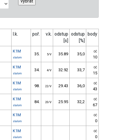
l.k.
poř.
v.k.
odstup
odstup
body
[s]
[%]
K1M
OČ
35.
35.89
35,0
5/V
10
slalom
K1M
OČ
34.
32.92
33,7
4/V
15
slalom
K1M
OČ
98.
29.43
36,0
22/V
43
slalom
K1M
OČ
84.
25.95
32,2
20/V
67
slalom
K1M
OČ
0
slalom
K1M
OČ
0
slalom