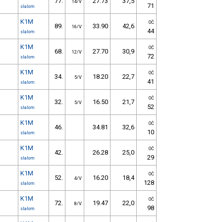
77.
27.73
37,5
14/V
71
slalom
K1M
OČ
89.
33.90
42,6
16/V
44
slalom
K1M
OČ
68.
27.70
30,9
12/V
72
slalom
K1M
OČ
34.
18.20
22,7
5/V
41
slalom
K1M
OČ
32.
16.50
21,7
5/V
52
slalom
K1M
OČ
46.
34.81
32,6
10
slalom
K1M
OČ
42.
26.28
25,0
29
slalom
K1M
OČ
52.
16.20
18,4
4/V
128
slalom
K1M
OČ
72.
19.47
22,0
8/V
98
slalom