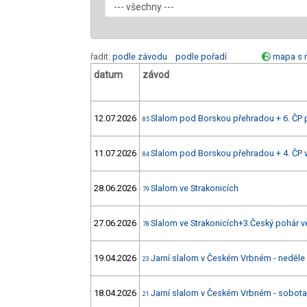
řadit:
podle závodu
podle pořadí
mapa s 
datum
závod
12.07.2026
Slalom pod Borskou přehradou + 6. ČP 
85
11.07.2026
Slalom pod Borskou přehradou + 4. ČP v
84
28.06.2026
Slalom ve Strakonicích
79
27.06.2026
Slalom ve Strakonicích+3.Český pohár v
78
19.04.2026
Jarní slalom v Českém Vrbném - neděle
23
18.04.2026
Jarní slalom v Českém Vrbném - sobota
21