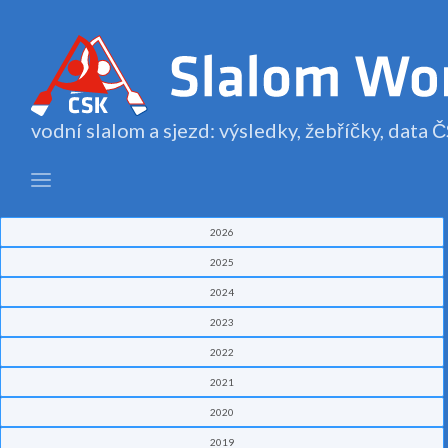
vodní slalom a sjezd: výsledky, žebříčky, data
2026
2025
2024
2023
2022
2021
2020
2019