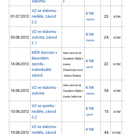
slalomu
2
VZ ve slalomu -
K1M
01.07.2012
neděle, závod
23.
31.
4/DM
slalom
č.2
VZ ve slalomu -
K1M
30.06.2012
sobota, závod
24.
27.
4/DM
slalom
č.1
MČR dorostu v
řeka Loučná ve
klasickém
Vysokém Mýtě v
K1M
16.06.2012
sjezdu -
22.
196.
úseku
8/DM
sjezd
individuální
Choceňský most
závod
- koleje Šnakov
řeka Loučná ve
VZ ve slalomu -
K1M
16.06.2012
54.
47.
Vysokém Mýtě v
4/DM
sobota
slalom
úseku loděnice
VZ ve sprintu -
K1M
10.06.2012
neděle, závod
15.
22.
4/DM
sjezd
č.2
VZ ve slalomu -
K1M
10.06.2012
neděle, závod
44.
55.
10/DM