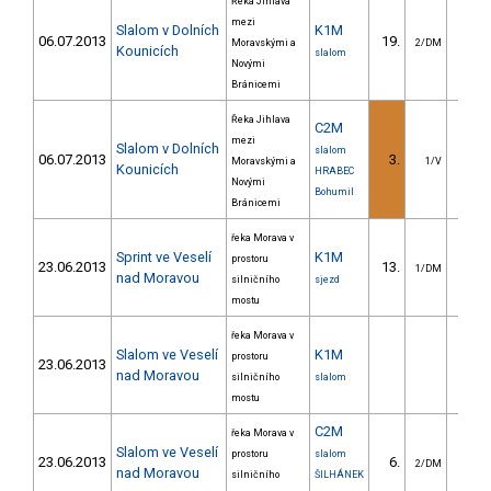
Řeka Jihlava
mezi
Slalom v Dolních
K1M
06.07.2013
19.
28.
Moravskými a
2/DM
Kounicích
slalom
Novými
Bránicemi
Řeka Jihlava
C2M
mezi
Slalom v Dolních
slalom
06.07.2013
3.
9.
Moravskými a
1/V
Kounicích
HRABEC
Novými
Bohumil
Bránicemi
řeka Morava v
Sprint ve Veselí
K1M
prostoru
23.06.2013
13.
8.
1/DM
nad Moravou
silničního
sjezd
mostu
řeka Morava v
Slalom ve Veselí
K1M
prostoru
23.06.2013
nad Moravou
silničního
slalom
mostu
C2M
řeka Morava v
Slalom ve Veselí
prostoru
slalom
23.06.2013
6.
180.
2/DM
nad Moravou
silničního
ŠILHÁNEK