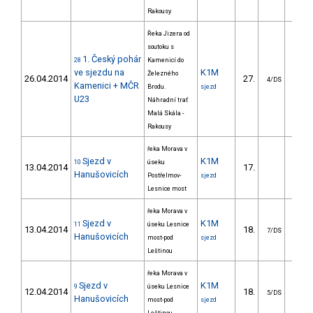
Rakousy
Řeka Jizera od
soutoku s
1. Český pohár
28
Kamenicí do
ve sjezdu na
K1M
Železného
26.04.2014
27.
247.
4/DS
Kamenici + MČR
Brodu.
sjezd
U23
Náhradní trať
Malá Skála -
Rakousy
řeka Morava v
Sjezd v
K1M
10
úseku
13.04.2014
17.
178.
Hanušovicích
Postřelmov-
sjezd
Lesnice most
řeka Morava v
Sjezd v
K1M
11
úseku Lesnice
13.04.2014
18.
308.
7/DS
Hanušovicích
most-pod
sjezd
Leštinou
řeka Morava v
Sjezd v
K1M
9
úseku Lesnice
12.04.2014
18.
283.
5/DS
Hanušovicích
most-pod
sjezd