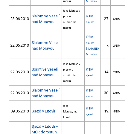
mostu
Miroslav
řeka Morava v
Slalom ve Veselí
K1M
prostoru
23.06.2013
27.
32.
6/DM
nad Moravou
silničního
slalom
mostu
C2M
Slalom ve Veselí
slalom
22.06.2013
7.
80.
2/DM
nad Moravou
ŠILHÁNEK
Miroslav
řeka Morava v
Sprint ve Veselí
K1M
prostoru
22.06.2013
14.
6.
2/DM
nad Moravou
silničního
sjezd
mostu
Slalom ve Veselí
K1M
22.06.2013
30.
33.
6/DM
nad Moravou
slalom
řeka
K1M
09.06.2013
Sjezd v Litovli
19.
76.
Morava,nad
4/DM
sjezd
Litovlí
Sjezd v Litovli +
MČR dorostu v