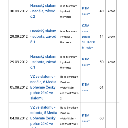
Hanácký slalom
řeka Morava v
K1M
30.09.2012
- neděle, závod
48.
37.
Hynkově u
6/DM
slalom
č.2
Olomouce
C2M
Hanácký slalom
řeka Morava v
slalom
29.09.2012
- sobota, závod
14.
47.
Hynkově u
Daniel
2/DM
č.1
Olomouce
ŠILHÁNEK
Miroslav
Hanácký slalom
řeka Morava v
K1M
29.09.2012
- sobota, závod
50.
33.
Hynkově u
6/DM
slalom
č.1
Olomouce
VZ ve slalomu -
Řeka Svratka v
neděle, 6.Media
Brně za
K1M
05.08.2012
Bohemie Český
61.
63.
výstavištěm -
slalom
pohár žáků ve
obtížnost WW 1-
slalomu
2
VZ ve slalomu -
Řeka Svratka v
sobota, 5.Media
Brně za
K1M
04.08.2012
Bohemie Český
60.
69.
výstavištěm -
slalom
pohár žáků ve
obtížnost WW 1-