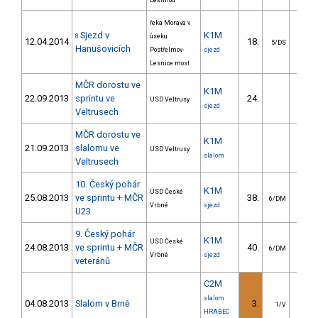
Leštinou
řeka Morava v
Sjezd v
K1M
8
úseku
12.04.2014
18.
174.
5/DS
Hanušovicích
Postřelmov-
sjezd
Lesnice most
MČR dorostu ve
K1M
22.09.2013
sprintu ve
24.
15.
USD Veltrusy
sjezd
Veltrusech
MČR dorostu ve
K1M
21.09.2013
slalomu ve
USD Veltrusy
slalom
Veltrusech
10. Český pohár
K1M
USD České
25.08.2013
ve sprintu + MČR
38.
40.
6/DM
Vrbné
sjezd
U23
9. Český pohár
K1M
USD České
24.08.2013
ve sprintu + MČR
40.
17.
6/DM
Vrbné
sjezd
veteránů
C2M
slalom
04.08.2013
Slalom v Brně
3.
9.
1/V
HRABEC