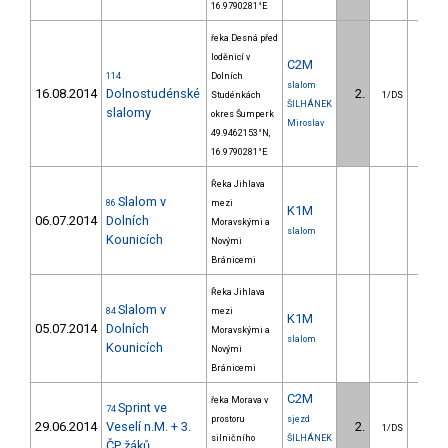
16.9790281°E
řeka Desná před
loděnicí v
C2M
114
Dolních
slalom
16.08.2014
Dolnostudénské
2.
7.
Studénkách
1/DS
ŠILHÁNEK
slalomy
okres Šumperk
Miroslav
49.9462153°N,
16.9790281°E
Řeka Jihlava
Slalom v
86
mezi
K1M
06.07.2014
Dolních
Moravskými a
slalom
Kounicích
Novými
Bránicemi
Řeka Jihlava
Slalom v
84
mezi
K1M
05.07.2014
Dolních
Moravskými a
slalom
Kounicích
Novými
Bránicemi
C2M
řeka Morava v
Sprint ve
74
prostoru
sjezd
29.06.2014
Veselí n.M. + 3.
2.
2.
1/DS
silničního
ŠILHÁNEK
ČP žáků