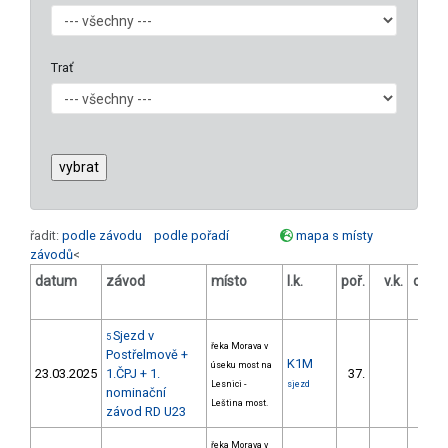
Trať
řadit:
podle závodu
podle pořadí
mapa s místy
závodů
<
datum
závod
místo
l.k.
poř.
v.k.
odst
[
Sjezd v
5
řeka Morava v
Postřelmově +
K1M
úseku most na
23.03.2025
1.ČPJ + 1.
37.
342.
Lesnici -
sjezd
nominační
Leština most.
závod RD U23
řeka Morava v