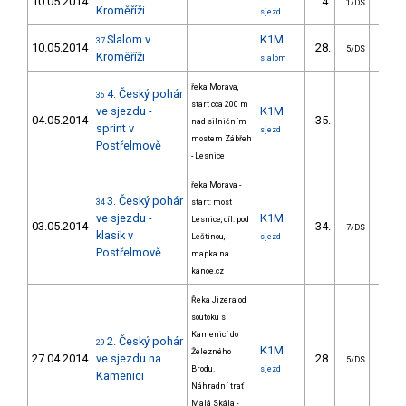
10.05.2014
4.
12.
1/DS
Kroměříži
sjezd
Slalom v
K1M
37
10.05.2014
28.
39.
5/DS
Kroměříži
slalom
řeka Morava,
4. Český pohár
36
start cca 200 m
ve sjezdu -
K1M
04.05.2014
35.
15.
nad silničním
sprint v
sjezd
mostem Zábřeh
Postřelmově
- Lesnice
řeka Morava -
3. Český pohár
34
start: most
ve sjezdu -
K1M
Lesnice, cíl: pod
03.05.2014
34.
237.
7/DS
klasik v
Leštinou,
sjezd
Postřelmově
mapka na
kanoe.cz
Řeka Jizera od
soutoku s
Kamenicí do
2. Český pohár
29
K1M
Železného
27.04.2014
ve sjezdu na
28.
235.
5/DS
Brodu.
sjezd
Kamenici
Náhradní trať
Malá Skála -