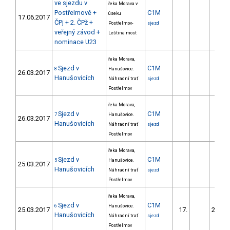
ve sjezdu v
řeka Morava v
Postřelmově +
C1M
úseku
17.06.2017
ČPj + 2. ČPž +
Postřelmov-
sjezd
veřejný závod +
Leština most
nominace U23
řeka Morava,
Sjezd v
C1M
8
Hanušovice.
26.03.2017
Hanušovicích
Náhradní trať
sjezd
Postřelmov
řeka Morava,
Sjezd v
C1M
7
Hanušovice.
26.03.2017
Hanušovicích
Náhradní trať
sjezd
Postřelmov
řeka Morava,
Sjezd v
C1M
5
Hanušovice.
25.03.2017
Hanušovicích
Náhradní trať
sjezd
Postřelmov
řeka Morava,
Sjezd v
C1M
6
Hanušovice.
25.03.2017
17.
2725.
Hanušovicích
Náhradní trať
sjezd
Postřelmov