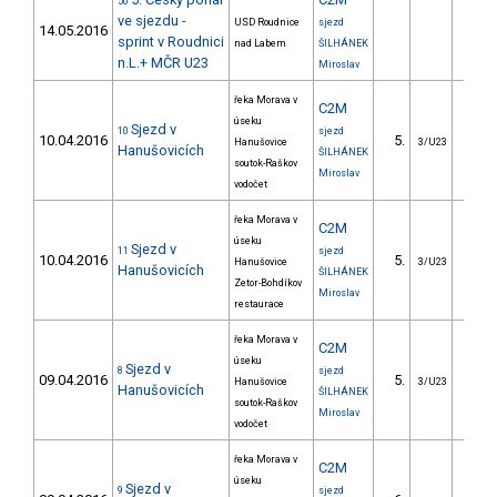
50
ve sjezdu -
USD Roudnice
sjezd
14.05.2016
sprint v Roudnici
nad Labem
ŠILHÁNEK
n.L.+ MČR U23
Miroslav
řeka Morava v
C2M
úseku
Sjezd v
10
sjezd
10.04.2016
5.
246.
Hanušovice
3/U23
Hanušovicích
ŠILHÁNEK
soutok-Raškov
Miroslav
vodočet
řeka Morava v
C2M
úseku
Sjezd v
11
sjezd
10.04.2016
5.
206.
Hanušovice
3/U23
Hanušovicích
ŠILHÁNEK
Zetor-Bohdíkov
Miroslav
restaurace
řeka Morava v
C2M
úseku
Sjezd v
8
sjezd
09.04.2016
5.
233.
Hanušovice
3/U23
Hanušovicích
ŠILHÁNEK
soutok-Raškov
Miroslav
vodočet
řeka Morava v
C2M
úseku
Sjezd v
9
sjezd