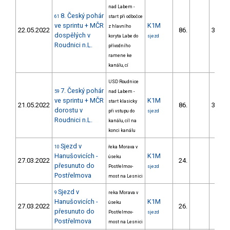
nad Labem -
8. Český pohár
61
start při odbočce
ve sprintu + MČR
K1M
z hlavního
22.05.2022
86.
3533.
dospělých v
koryta Labe do
sjezd
Roudnici n.L.
přívodního
ramene ke
kanálu, cí
USD Roudnice
7. Český pohár
59
nad Labem -
ve sprintu + MČR
K1M
start klasicky
21.05.2022
86.
3556.
dorostu v
při vstupu do
sjezd
Roudnici n.L.
kanálu, cíl na
konci kanálu
Sjezd v
10
řeka Morava v
Hanušovicích -
K1M
úseku
27.03.2022
24.
179.
přesunuto do
Postřelmov-
sjezd
Postřelmova
most na Lesnici
Sjezd v
9
reka Morava v
Hanušovicích -
K1M
úseku
27.03.2022
26.
190.
přesunuto do
Postřelmov-
sjezd
Postřelmova
most na Lesnici