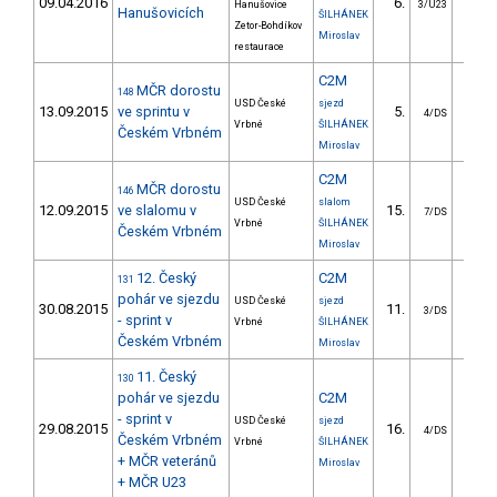
09.04.2016
6.
226.
Hanušovice
3/U23
Hanušovicích
ŠILHÁNEK
Zetor-Bohdíkov
Miroslav
restaurace
C2M
MČR dorostu
148
USD České
sjezd
13.09.2015
ve sprintu v
5.
4.
4/DS
Vrbné
ŠILHÁNEK
Českém Vrbném
Miroslav
C2M
MČR dorostu
146
USD České
slalom
12.09.2015
ve slalomu v
15.
209.
7/DS
Vrbné
ŠILHÁNEK
Českém Vrbném
Miroslav
12. Český
C2M
131
pohár ve sjezdu
USD České
sjezd
30.08.2015
11.
7.
3/DS
- sprint v
Vrbné
ŠILHÁNEK
Českém Vrbném
Miroslav
11. Český
130
pohár ve sjezdu
C2M
- sprint v
USD České
sjezd
29.08.2015
16.
10.
4/DS
Českém Vrbném
Vrbné
ŠILHÁNEK
+ MČR veteránů
Miroslav
+ MČR U23