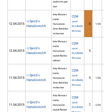
nedělního pod
sout
řeka Morava v
C2M
úseku
Sjezd v
13
sjezd
12.04.2015
3.
125.
Hanušovice
1/DS
Hanušovicích
ŠILHÁNEK
Zetor-Bohdíkov
Miroslav
restaurace
řeka Morava v
C2M
úseku
Sjezd v
12
sjezd
12.04.2015
5.
152.
Hanušovice
Hanušovicích
ŠILHÁNEK
soutok-Raškov
Miroslav
vodočet
řeka Morava v
C2M
úseku
Sjezd v
11
sjezd
11.04.2015
5.
258.
Hanušovice
1/DS
Hanušovicích
ŠILHÁNEK
Zetor-Bohdíkov
Miroslav
restaurace
řeka Morava v
C2M
úseku
Sjezd v
10
sjezd
11.04.2015
7.
214.
Hanušovice
2/DS
Hanušovicích
ŠILHÁNEK
soutok-Raškov