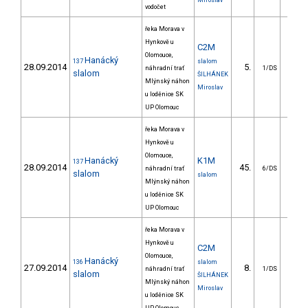
Miroslav
vodočet
řeka Morava v
Hynkově u
C2M
Olomouce,
Hanácký
137
slalom
28.09.2014
5.
25.
náhradní trať
1/DS
slalom
ŠILHÁNEK
Mlýnský náhon
Miroslav
u loděnice SK
UP Olomouc
řeka Morava v
Hynkově u
Olomouce,
Hanácký
K1M
137
28.09.2014
45.
48.
náhradní trať
6/DS
slalom
slalom
Mlýnský náhon
u loděnice SK
UP Olomouc
řeka Morava v
Hynkově u
C2M
Olomouce,
Hanácký
136
slalom
27.09.2014
8.
22.
náhradní trať
1/DS
slalom
ŠILHÁNEK
Mlýnský náhon
Miroslav
u loděnice SK