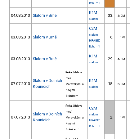
Bohumil
K1M
04.08.2013
Slalom v Brně
33.
37.
4/DM
slalom
C2M
slalom
03.08.2013
Slalom v Brně
6.
20.
1/V
HRABEC
Bohumil
K1M
03.08.2013
Slalom v Brně
29.
30.
4/DM
slalom
Řeka Jihlava
mezi
Slalom v Dolních
K1M
07.07.2013
18.
34.
Moravskými a
2/DM
Kounicích
slalom
Novými
Bránicemi
Řeka Jihlava
C2M
mezi
Slalom v Dolních
slalom
07.07.2013
2.
11.
Moravskými a
1/V
Kounicích
HRABEC
Novými
Bohumil
Bránicemi