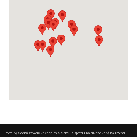
Portál výsledků závodů ve vodním slalomu a sjezdu na divoké vodě na území