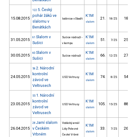
5. Český
122
pohár žáků ve
K1M
15.08.2015
21.
18.21
loděnice v Obodři
18/ZS
slalomu v
slalom
Benátkách
Slalom v
K1M
61
Sušice nádraží -
31.05.2015
51.
25.49
7/ZS
Sušici
v kempu
slalom
Slalom v
K1M
60
30.05.2015
66.
27.79
Sušice nádraží
12/ZS
Sušici
slalom
2. Národní
56
kontrolní
K1M
24.05.2015
74.
54.27
USD Veltrusy
8/ZS
závod ve
slalom
Veltrusech
1. Národní
55
kontrolní
K1M
23.05.2015
105.
88.03
USD Veltrusy
15/ZS
závod ve
slalom
Veltrusech
Jarní slalom
28
Vodácký areál
K1M
26.04.2015
v Českém
33.
26.14
Lídy Polesné
7/ZS
slalom
Vrbném
České Vrbné