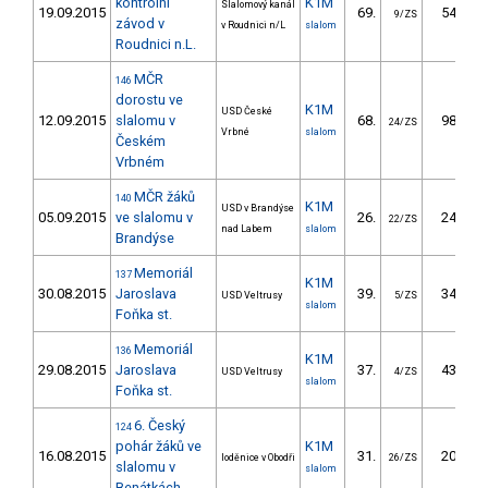
kontrolní
K1M
Slalomový kanál
19.09.2015
69.
54.94
9/ZS
závod v
v Roudnici n/L
slalom
Roudnici n.L.
MČR
146
dorostu ve
K1M
USD České
12.09.2015
slalomu v
68.
98.09
24/ZS
Vrbné
slalom
Českém
Vrbném
MČR žáků
140
K1M
USD v Brandýse
05.09.2015
ve slalomu v
26.
24.33
22/ZS
nad Labem
slalom
Brandýse
Memoriál
137
K1M
30.08.2015
Jaroslava
39.
34.76
USD Veltrusy
5/ZS
slalom
Foňka st.
Memoriál
136
K1M
29.08.2015
Jaroslava
37.
43.87
USD Veltrusy
4/ZS
slalom
Foňka st.
6. Český
124
pohár žáků ve
K1M
16.08.2015
31.
20.83
loděnice v Obodři
26/ZS
slalomu v
slalom
Benátkách