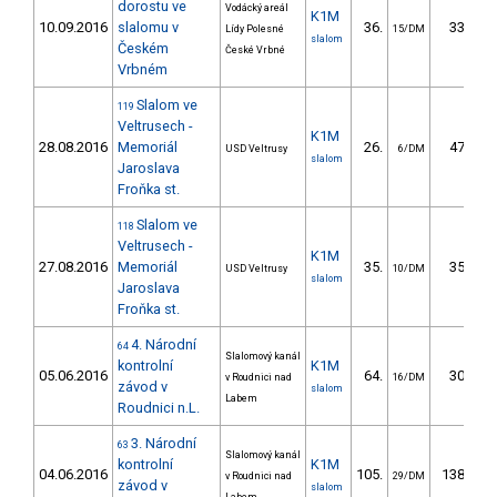
dorostu ve
Vodácký areál
K1M
10.09.2016
slalomu v
36.
33.43
Lídy Polesné
15/DM
slalom
Českém
České Vrbné
Vrbném
Slalom ve
119
Veltrusech -
K1M
28.08.2016
Memoriál
26.
47.83
USD Veltrusy
6/DM
slalom
Jaroslava
Froňka st.
Slalom ve
118
Veltrusech -
K1M
27.08.2016
Memoriál
35.
35.21
USD Veltrusy
10/DM
slalom
Jaroslava
Froňka st.
4. Národní
64
Slalomový kanál
kontrolní
K1M
05.06.2016
64.
30.68
v Roudnici nad
16/DM
závod v
slalom
Labem
Roudnici n.L.
3. Národní
63
Slalomový kanál
kontrolní
K1M
04.06.2016
105.
138.77
v Roudnici nad
29/DM
závod v
slalom