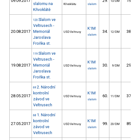
09.09.2017
29.
19.78
13/DM
slalomu na
Křivoklátu
slalom
Křivoklátě
Slalom ve
120
Veltrusech -
K1M
20.08.2017
Memoriál
34.
38.36
USD Veltrusy
12/DM
slalom
Jaroslava
Froňka st.
Slalom ve
119
Veltrusech -
K1M
19.08.2017
Memoriál
30.
29.70
USD Veltrusy
9/DM
slalom
Jaroslava
Froňka st.
2. Národní
69
kontrolní
K1M
28.05.2017
60.
37.79
USD Veltrusy
11/DM
závod ve
slalom
Veltrusech
1. Národní
68
kontrolní
K1M
27.05.2017
99.
89.06
USD Veltrusy
20/DM
závod ve
slalom
Veltrusech