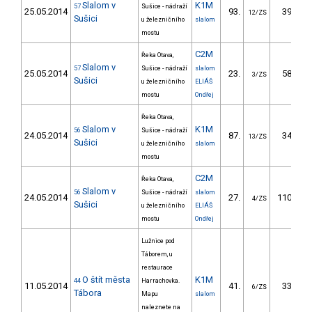
Slalom v
K1M
57
Sušice - nádraží
25.05.2014
93.
39.46
12/ZS
Sušici
u železničního
slalom
mostu
C2M
Řeka Otava,
Slalom v
57
Sušice - nádraží
slalom
25.05.2014
23.
58.09
3/ZS
Sušici
u železničního
ELIÁŠ
mostu
Ondřej
Řeka Otava,
Slalom v
K1M
56
Sušice - nádraží
24.05.2014
87.
34.89
13/ZS
Sušici
u železničního
slalom
mostu
C2M
Řeka Otava,
Slalom v
56
Sušice - nádraží
slalom
24.05.2014
27.
110.18
4/ZS
Sušici
u železničního
ELIÁŠ
mostu
Ondřej
Lužnice pod
Táborem, u
restaurace
O štít města
K1M
44
Harrachovka.
11.05.2014
41.
33.75
6/ZS
Tábora
Mapu
slalom
naleznete na