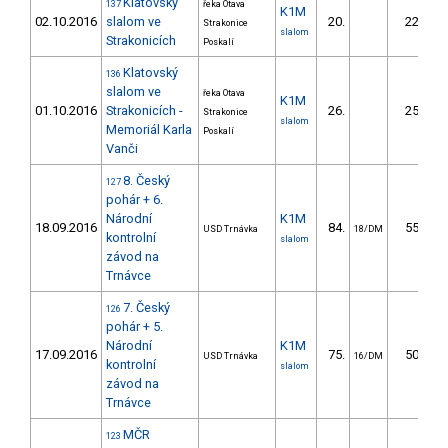
Klatovský
137
řeka Otava
K1M
02.10.2016
slalom ve
20.
22.67
Strakonice
slalom
Strakonicích
Poskalí
Klatovský
136
slalom ve
řeka Otava
K1M
01.10.2016
Strakonicích -
26.
25.47
Strakonice
slalom
Memoriál Karla
Poskalí
Vanči
8. Český
127
pohár + 6.
Národní
K1M
18.09.2016
84.
55.40
USD Trnávka
18/DM
kontrolní
slalom
závod na
Trnávce
7. Český
126
pohár + 5.
Národní
K1M
17.09.2016
75.
50.30
USD Trnávka
16/DM
kontrolní
slalom
závod na
Trnávce
MČR
123