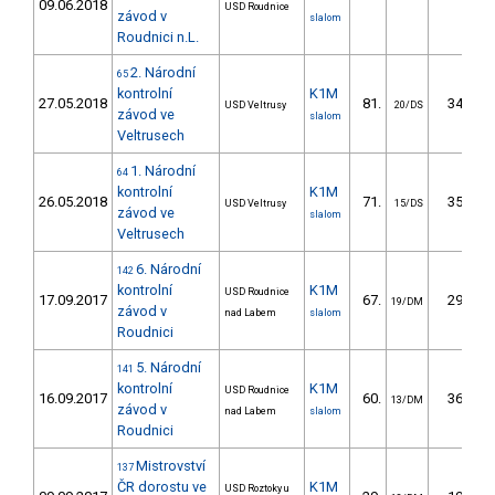
09.06.2018
USD Roudnice
závod v
slalom
Roudnici n.L.
2. Národní
65
kontrolní
K1M
27.05.2018
81.
34.70
USD Veltrusy
20/DS
závod ve
slalom
Veltrusech
1. Národní
64
kontrolní
K1M
26.05.2018
71.
35.63
USD Veltrusy
15/DS
závod ve
slalom
Veltrusech
6. Národní
142
kontrolní
K1M
USD Roudnice
17.09.2017
67.
29.30
19/DM
závod v
nad Labem
slalom
Roudnici
5. Národní
141
kontrolní
K1M
USD Roudnice
16.09.2017
60.
36.78
13/DM
závod v
nad Labem
slalom
Roudnici
Mistrovství
137
ČR dorostu ve
K1M
USD Roztoky u