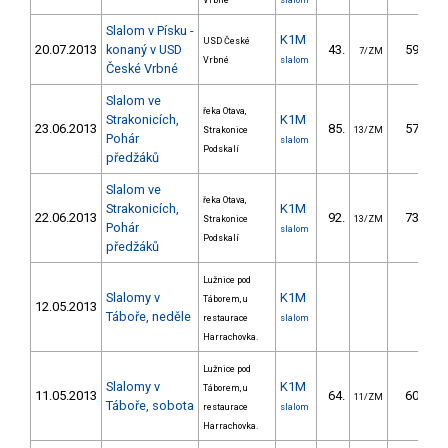
Vrbné
slalom
Slalom v Písku -
K1M
USD České
20.07.2013
konaný v USD
43.
59.00
7/ZM
Vrbné
slalom
České Vrbné
Slalom ve
řeka Otava,
Strakonicích,
K1M
23.06.2013
85.
57.74
Strakonice
13/ZM
Pohár
slalom
Podskalí
předžáků
Slalom ve
řeka Otava,
Strakonicích,
K1M
22.06.2013
92.
73.95
Strakonice
13/ZM
Pohár
slalom
Podskalí
předžáků
Lužnice pod
Slalomy v
K1M
Táborem, u
12.05.2013
Táboře, neděle
restaurace
slalom
Harrachovka.
Lužnice pod
Slalomy v
K1M
Táborem, u
11.05.2013
64.
60.92
11/ZM
Táboře, sobota
restaurace
slalom
Harrachovka.