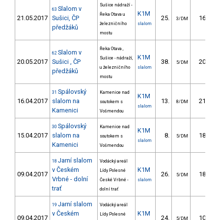
Sušice nádraží -
Slalom v
63
K1M
Řeka Otava u
21.05.2017
Sušici, ČP
25.
16.15
3/DM
železničního
slalom
předžáků
mostu
Řeka Otava ,
Slalom v
62
K1M
Sušice - nádraží,
20.05.2017
Sušici , ČP
38.
20.44
5/DM
u železničního
slalom
předžáků
mostu
Spálovský
31
Kamenice nad
K1M
16.04.2017
slalom na
13.
21.90
soutokem s
8/DM
slalom
Kamenici
Vošmendou
Spálovský
30
Kamenice nad
K1M
15.04.2017
slalom na
8.
18.30
soutokem s
5/DM
slalom
Kamenici
Vošmendou
Jarní slalom
18
Vodácký areál
v Českém
K1M
Lídy Polesné
09.04.2017
26.
18.67
5/DM
Vrbné - dolní
České Vrbné -
slalom
trať
dolní trať
Jarní slalom
19
Vodácký areál
v Českém
K1M
Lídy Polesné
09.04.2017
24.
10.08
5/DM