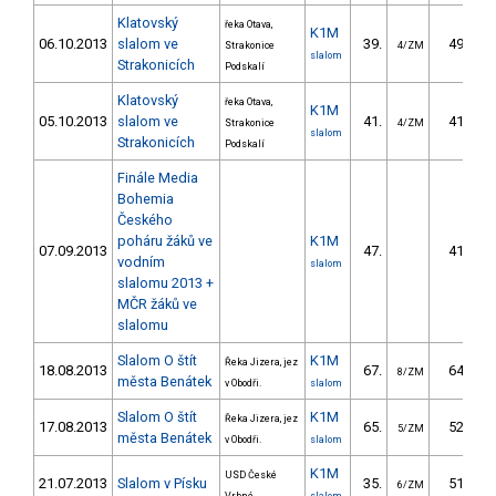
Klatovský
řeka Otava,
K1M
06.10.2013
slalom ve
39.
49.18
Strakonice
4/ZM
slalom
Strakonicích
Podskalí
Klatovský
řeka Otava,
K1M
05.10.2013
slalom ve
41.
41.24
Strakonice
4/ZM
slalom
Strakonicích
Podskalí
Finále Media
Bohemia
Českého
poháru žáků ve
K1M
07.09.2013
47.
41.62
vodním
slalom
slalomu 2013 +
MČR žáků ve
slalomu
Slalom O štít
K1M
Řeka Jizera, jez
18.08.2013
67.
64.91
8/ZM
města Benátek
v Obodři.
slalom
Slalom O štít
K1M
Řeka Jizera, jez
17.08.2013
65.
52.51
5/ZM
města Benátek
v Obodři.
slalom
K1M
USD České
21.07.2013
Slalom v Písku
35.
51.20
6/ZM