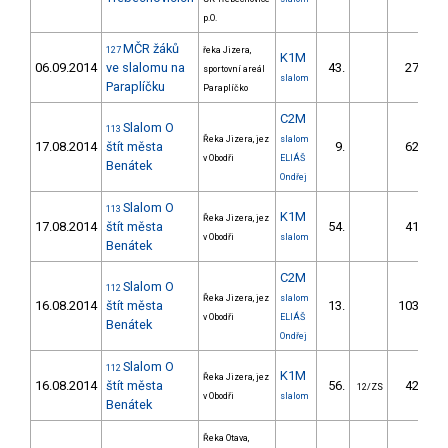
p.O.
MČR žáků
127
řeka Jizera,
K1M
06.09.2014
ve slalomu na
43.
27.64
sportovní areál
slalom
Paraplíčku
Paraplíčko
C2M
Slalom O
113
Řeka Jizera, jez
slalom
17.08.2014
štít města
9.
62.90
v Obodři
ELIÁŠ
Benátek
Ondřej
Slalom O
113
K1M
Řeka Jizera, jez
17.08.2014
štít města
54.
41.60
v Obodři
slalom
Benátek
C2M
Slalom O
112
Řeka Jizera, jez
slalom
16.08.2014
štít města
13.
103.30
v Obodři
ELIÁŠ
Benátek
Ondřej
Slalom O
112
K1M
Řeka Jizera, jez
16.08.2014
štít města
56.
42.50
12/ZS
v Obodři
slalom
Benátek
Řeka Otava,