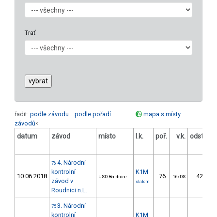
Trať
řadit:
podle závodu
podle pořadí
mapa s místy
závodů
<
datum
závod
místo
l.k.
poř.
v.k.
odstup
[s]
4. Národní
76
kontrolní
K1M
10.06.2018
76.
42.72
USD Roudnice
16/DS
závod v
slalom
Roudnici n.L.
3. Národní
75
kontrolní
K1M