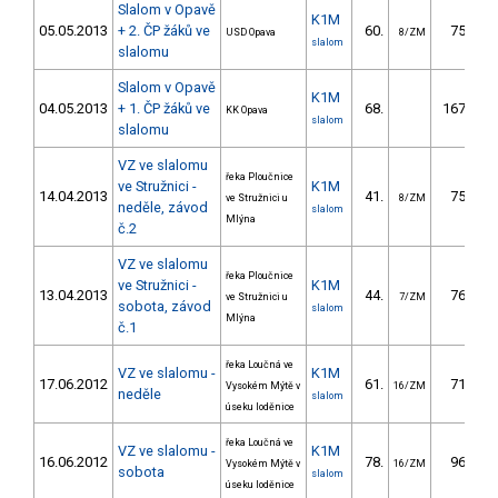
Slalom v Opavě
K1M
05.05.2013
+ 2. ČP žáků ve
60.
75.49
USD Opava
8/ZM
slalom
slalomu
Slalom v Opavě
K1M
04.05.2013
+ 1. ČP žáků ve
68.
167.44
KK Opava
slalom
slalomu
VZ ve slalomu
řeka Ploučnice
ve Stružnici -
K1M
14.04.2013
41.
75.00
ve Stružnici u
8/ZM
neděle, závod
slalom
Mlýna
č.2
VZ ve slalomu
řeka Ploučnice
ve Stružnici -
K1M
13.04.2013
44.
76.30
ve Stružnici u
7/ZM
sobota, závod
slalom
Mlýna
č.1
řeka Loučná ve
VZ ve slalomu -
K1M
17.06.2012
61.
71.20
Vysokém Mýtě v
16/ZM
neděle
slalom
úseku loděnice
řeka Loučná ve
VZ ve slalomu -
K1M
16.06.2012
78.
96.40
Vysokém Mýtě v
16/ZM
sobota
slalom
úseku loděnice