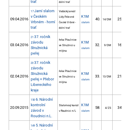
trať
dolní trať
Jarní slalom
17
Vodácký areál
v Českém
K1M
Lídy Polesné
09.04.2016
40.
25.17
14/DM
Vrbném - horní
České Vrbné -
slalom
trať
dolní trať
37. ročník
21
řeka Ploučnice
závodu
K1M
03.04.2016
32.
16.00
ve Stružnici u
9/DM
Stružnická
slalom
mlýna
peřej
37. ročník
20
závodu
řeka Ploučnice
Stružnická
K1M
02.04.2016
33.
21.10
ve Stružnici u
13/DM
peřej + Přebor
slalom
mlýna
Libereckého
kraje
6. Národní
150
kontrolní
K1M
Slalomový kanál
20.09.2015
58.
34.37
4/ZS
závod v
v Roudnici n/L
slalom
Roudnici n.L.
5. Národní
149