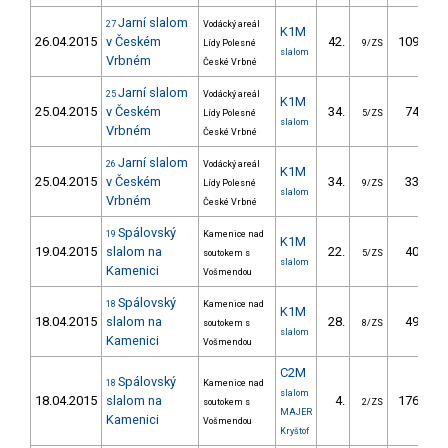
Jarní slalom
27
Vodácký areál
K1M
26.04.2015
v Českém
42.
109.83
Lídy Polesné
9/ZS
slalom
Vrbném
České Vrbné
Jarní slalom
25
Vodácký areál
K1M
25.04.2015
v Českém
34.
74.49
Lídy Polesné
5/ZS
slalom
Vrbném
České Vrbné
Jarní slalom
26
Vodácký areál
K1M
25.04.2015
v Českém
34.
33.72
Lídy Polesné
9/ZS
slalom
Vrbném
České Vrbné
Spálovský
19
Kamenice nad
K1M
19.04.2015
slalom na
22.
40.60
soutokem s
5/ZS
slalom
Kamenici
Vošmendou
Spálovský
18
Kamenice nad
K1M
18.04.2015
slalom na
28.
49.10
soutokem s
8/ZS
slalom
Kamenici
Vošmendou
C2M
Spálovský
18
Kamenice nad
slalom
18.04.2015
slalom na
4.
176.50
soutokem s
2/ZS
MAJER
Kamenici
Vošmendou
Kryštof