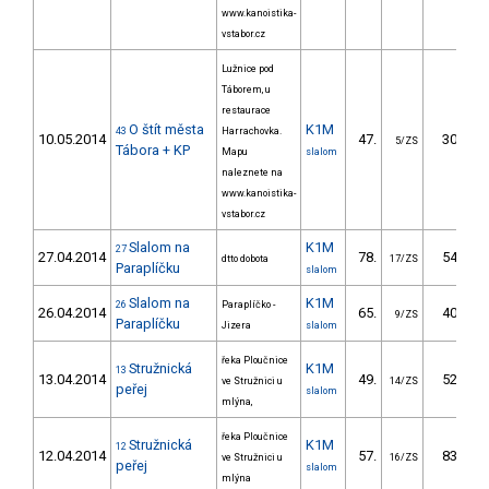
www.kanoistika-
vstabor.cz
Lužnice pod
Táborem, u
restaurace
O štít města
K1M
43
Harrachovka.
10.05.2014
47.
30.98
5/ZS
Tábora + KP
Mapu
slalom
naleznete na
www.kanoistika-
vstabor.cz
Slalom na
K1M
27
27.04.2014
78.
54.20
dtto dobota
17/ZS
Paraplíčku
slalom
Slalom na
K1M
26
Paraplíčko -
26.04.2014
65.
40.40
9/ZS
Paraplíčku
Jizera
slalom
řeka Ploučnice
Stružnická
K1M
13
13.04.2014
49.
52.20
ve Stružnici u
14/ZS
peřej
slalom
mlýna,
řeka Ploučnice
Stružnická
K1M
12
12.04.2014
57.
83.20
ve Stružnici u
16/ZS
peřej
slalom
mlýna