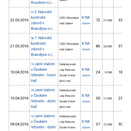
Labem
Roudnici n.L.
2. Národní
57
kontrolní
K1M
USD v Brandýse
22.05.2016
72.
35.50
21/DM
závod v
nad Labem
slalom
Brandýse n.L.
1. Národní
56
kontrolní
K1M
USD v Brandýse
21.05.2016
83.
37.43
24/DM
závod v
nad Labem
slalom
Brandýse n.L.
Jarní slalom
19
Vodácký areál
v Českém
K1M
Lídy Polesné
10.04.2016
24.
18.18
9/DM
Vrbném - horní
České Vrbné -
slalom
trať
dolní trať
Jarní slalom
18
Vodácký areál
v Českém
K1M
Lídy Polesné
10.04.2016
30.
25.65
11/DM
Vrbném - dolní
České Vrbné -
slalom
trať
dolní trať
Jarní slalom
16
Vodácký areál
v Českém
K1M
Lídy Polesné
09.04.2016
37.
30.39
12/DM
Vrbném - dolní
České Vrbné -
slalom