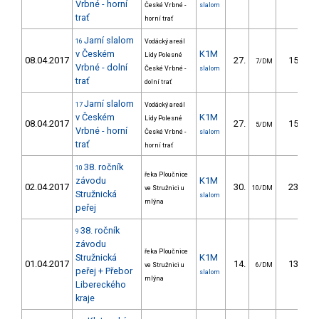
Vrbné - horní
České Vrbné -
slalom
trať
horní trať
Jarní slalom
16
Vodácký areál
v Českém
K1M
Lídy Polesné
08.04.2017
27.
15.08
7/DM
Vrbné - dolní
České Vrbné -
slalom
trať
dolní trať
Jarní slalom
17
Vodácký areál
v Českém
K1M
Lídy Polesné
08.04.2017
27.
15.42
5/DM
Vrbné - horní
České Vrbné -
slalom
trať
horní trať
38. ročník
10
řeka Ploučnice
závodu
K1M
02.04.2017
30.
23.30
ve Stružnici u
10/DM
Stružnická
slalom
mlýna
peřej
38. ročník
9
závodu
řeka Ploučnice
Stružnická
K1M
01.04.2017
14.
13.30
ve Stružnici u
6/DM
peřej + Přebor
slalom
mlýna
Libereckého
kraje