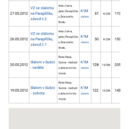
řeka Jizera,
VZ ve slalomu
K1M
peřej Paraplíčko
27.05.2012
na Paraplíčku,
47.
110.40
8/ZM
u Železného
slalom
závod č.2
Brodu
řeka Jizera,
VZ ve slalomu
K1M
peřej Paraplíčko
26.05.2012
na Paraplíčku,
50.
150.00
8/ZM
u Železného
slalom
závod č.1
Brodu
Řeka Otava,
Slalom v Sušici
K1M
Sušice - nádraží
20.05.2012
128.
205.90
15/ŽM
- neděle
u železničního
slalom
mostu
Řeka Otava,
Slalom v Sušici
K1M
Sušice - nádraží
19.05.2012
122.
143.50
13/ŽM
- sobota
u železničního
slalom
mostu