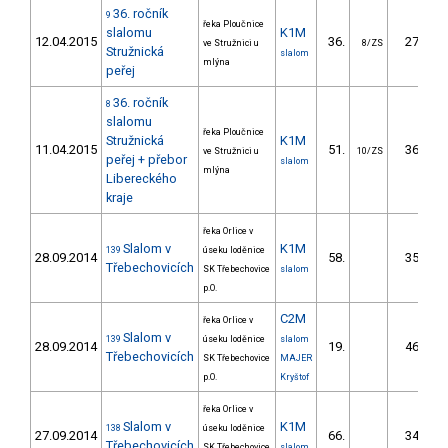
36. ročník
9
řeka Ploučnice
slalomu
K1M
12.04.2015
36.
27.30
ve Stružnici u
8/ZS
Stružnická
slalom
mlýna
peřej
36. ročník
8
slalomu
řeka Ploučnice
Stružnická
K1M
11.04.2015
51.
36.80
ve Stružnici u
10/ZS
peřej + přebor
slalom
mlýna
Libereckého
kraje
řeka Orlice v
Slalom v
K1M
139
úseku loděnice
28.09.2014
58.
35.40
Třebechovicích
SK Třebechovice
slalom
p.O.
C2M
řeka Orlice v
Slalom v
139
úseku loděnice
slalom
28.09.2014
19.
46.90
Třebechovicích
SK Třebechovice
MAJER
p.O.
Kryštof
řeka Orlice v
Slalom v
K1M
138
úseku loděnice
27.09.2014
66.
34.80
Třebechovicích
SK Třebechovice
slalom