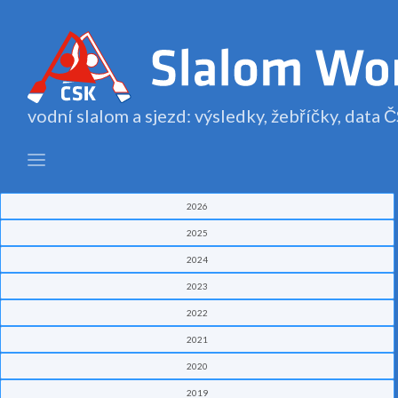
vodní slalom a sjezd: výsledky, žebříčky, data
2026
2025
2024
2023
2022
2021
2020
2019