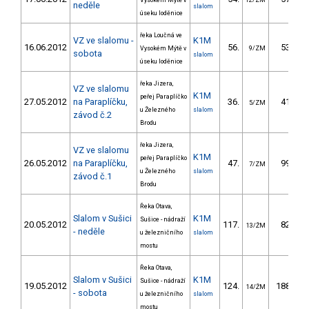
Vysokém Mýtě v
12/ZM
neděle
slalom
úseku loděnice
řeka Loučná ve
VZ ve slalomu -
K1M
16.06.2012
56.
53.20
Vysokém Mýtě v
9/ZM
sobota
slalom
úseku loděnice
řeka Jizera,
VZ ve slalomu
K1M
peřej Paraplíčko
27.05.2012
na Paraplíčku,
36.
41.20
5/ZM
u Železného
slalom
závod č.2
Brodu
řeka Jizera,
VZ ve slalomu
K1M
peřej Paraplíčko
26.05.2012
na Paraplíčku,
47.
99.82
7/ZM
u Železného
slalom
závod č.1
Brodu
Řeka Otava,
Slalom v Sušici
K1M
Sušice - nádraží
20.05.2012
117.
82.40
13/ŽM
- neděle
u železničního
slalom
mostu
Řeka Otava,
Slalom v Sušici
K1M
Sušice - nádraží
19.05.2012
124.
188.00
14/ŽM
- sobota
u železničního
slalom
mostu