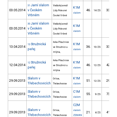
Jarní slalom
31
Vodácký areál
K1M
03.05.2014
v Českém
46.
33.76
Lídy Polesné
14/ZS
slalom
Vrbném
České Vrbné
Jarní slalom
30
Vodácký areál
K1M
03.05.2014
v Českém
Lídy Polesné
slalom
Vrbném
České Vrbné
řeka Ploučnice
Stružnická
K1M
13
13.04.2014
36.
33.30
ve Stružnici u
10/ZS
peřej
slalom
mlýna,
řeka Ploučnice
Stružnická
K1M
12
12.04.2014
46.
42.70
ve Stružnici u
12/ZS
peřej
slalom
mlýna
Slalom v
K1M
Orlice,
29.09.2013
51.
29.30
12/ZS
Třebechovicích
Třebechovice
slalom
Slalom v
C1M
Orlice,
29.09.2013
55.
73.80
9/ZS
Třebechovicích
Třebechovice
slalom
C2M
Slalom v
Orlice,
slalom
29.09.2013
21.
41.30
4/ZS
Třebechovicích
Třebechovice
ZEMAN