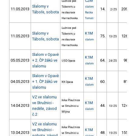
C2M
Lužnice pod
Slalomy v
Táborem, u
slalom
11.05.2013
14.
209.99
2/ZS
Táboře, sobota
restaurace
Raška
Harrachovka.
Tomáš
Lužnice pod
Slalomy v
K1M
Táborem, u
11.05.2013
75.
126.69
13/ZS
Táboře, sobota
restaurace
slalom
Harrachovka.
Slalom v Opavě
K1M
05.05.2013
+ 2. ČP žáků ve
64.
98.14
USD Opava
24/ZS
slalom
slalomu
Slalom v Opavě
K1M
04.05.2013
+ 1. ČP žáků ve
60.
81.02
KK Opava
slalom
slalomu
VZ ve slalomu
řeka Ploučnice
ve Stružnici -
K1M
14.04.2013
44.
124.10
ve Stružnici u
13/ZS
neděle, závod
slalom
Mlýna
č.2
VZ ve slalomu
řeka Ploučnice
ve Stružnici -
K1M
13.04.2013
48.
155.90
ve Stružnici u
15/ZS
sobota, závod