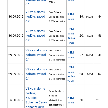
slalom
Mlýna
č.1
VZ ve slalomu -
řeka Orlice v
K1M
30.09.2012
neděle, závod
89.
44.00
úseku loděnice
14/ZM
slalom
č.2
SK Třebechovice
C2M
VZ ve slalomu -
řeka Orlice v
slalom
30.09.2012
neděle, závod
20.
56.70
úseku loděnice
1/ZM
RAŠKA
č.2
SK Třebechovice
Tomáš
VZ ve slalomu -
řeka Orlice v
K1M
29.09.2012
sobota, závod
97.
48.30
úseku loděnice
14/ZM
slalom
č.1
SK Třebechovice
C2M
VZ ve slalomu -
řeka Orlice v
slalom
29.09.2012
sobota, závod
23.
67.80
úseku loděnice
1/ZM
RAŠKA
č.1
SK Třebechovice
Tomáš
VZ ve slalomu -
Řeka Svratka v
neděle,
Brně za
6.Media
K1M
05.08.2012
68.
213.22
výstavištěm -
Bohemie Český
slalom
obtížnost WW 1-
pohár žáků ve