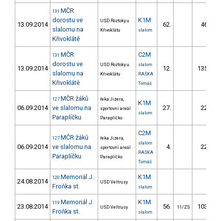
MČR
131
dorostu ve
K1M
USD Roztoky u
13.09.2014
62.
46.05
slalomu na
Křivoklátu
slalom
Křivoklátě
MČR
C2M
131
dorostu ve
USD Roztoky u
slalom
13.09.2014
12.
135.10
slalomu na
Křivoklátu
RAŠKA
Křivoklátě
Tomáš
MČR žáků
127
řeka Jizera,
K1M
06.09.2014
ve slalomu na
27.
22.57
sportovní areál
slalom
Paraplíčku
Paraplíčko
C2M
MČR žáků
127
řeka Jizera,
slalom
06.09.2014
ve slalomu na
4.
22.61
sportovní areál
RAŠKA
Paraplíčku
Paraplíčko
Tomáš
Memoriál J.
K1M
120
24.08.2014
USD Veltrusy
Froňka st.
slalom
Memoriál J.
K1M
119
23.08.2014
56.
103.43
USD Veltrusy
11/ZS
Froňka st.
slalom