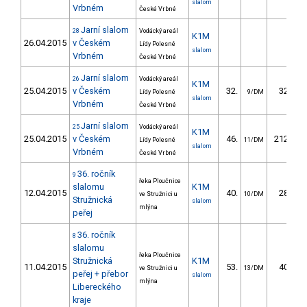
slalom
Vrbném
České Vrbné
Jarní slalom
28
Vodácký areál
K1M
26.04.2015
v Českém
Lídy Polesné
slalom
Vrbném
České Vrbné
Jarní slalom
26
Vodácký areál
K1M
25.04.2015
v Českém
32.
32.34
Lídy Polesné
9/DM
slalom
Vrbném
České Vrbné
Jarní slalom
25
Vodácký areál
K1M
25.04.2015
v Českém
46.
212.13
Lídy Polesné
11/DM
slalom
Vrbném
České Vrbné
36. ročník
9
řeka Ploučnice
slalomu
K1M
12.04.2015
40.
28.50
ve Stružnici u
10/DM
Stružnická
slalom
mlýna
peřej
36. ročník
8
slalomu
řeka Ploučnice
Stružnická
K1M
11.04.2015
53.
40.20
ve Stružnici u
13/DM
peřej + přebor
slalom
mlýna
Libereckého
kraje