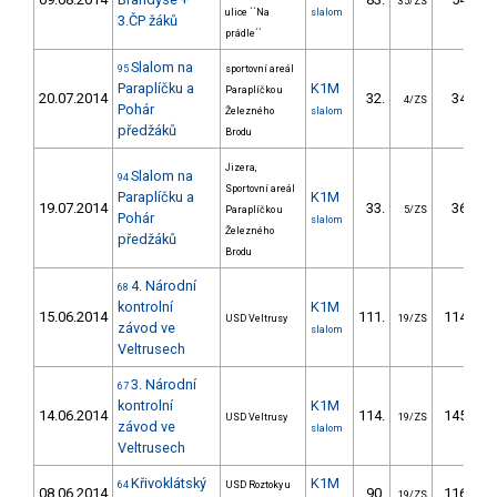
35/ZS
ulice ´´Na
slalom
3.ČP žáků
prádle´´
Slalom na
95
sportovní areál
Paraplíčku a
K1M
Paraplíčko u
20.07.2014
32.
34.70
4/ZS
Pohár
Železného
slalom
předžáků
Brodu
Jizera,
Slalom na
94
Sportovní areál
Paraplíčku a
K1M
19.07.2014
33.
36.60
Paraplíčko u
5/ZS
Pohár
slalom
Železného
předžáků
Brodu
4. Národní
68
kontrolní
K1M
15.06.2014
111.
114.62
USD Veltrusy
19/ZS
závod ve
slalom
Veltrusech
3. Národní
67
kontrolní
K1M
14.06.2014
114.
145.74
USD Veltrusy
19/ZS
závod ve
slalom
Veltrusech
Křivoklátský
K1M
64
USD Roztoky u
08.06.2014
90.
116.78
19/ZS