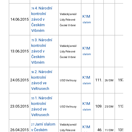
4. Národní
74
kontrolní
Vodácký areál
K1M
14.06.2015
závod v
Lídy Polesné
slalom
Českém
České Vrbné
Vrbném
3. Národní
73
kontrolní
Vodácký areál
K1M
13.06.2015
závod v
Lídy Polesné
slalom
Českém
České Vrbné
Vrbném
2. Národní
56
kontrolní
K1M
24.05.2015
111.
197.80
USD Veltrusy
26/DM
závod ve
slalom
Veltrusech
1. Národní
55
kontrolní
K1M
23.05.2015
109.
113.62
USD Veltrusy
25/DM
závod ve
slalom
Veltrusech
Jarní slalom
27
Vodácký areál
K1M
26.04.2015
v Českém
46.
135.94
Lídy Polesné
11/DM