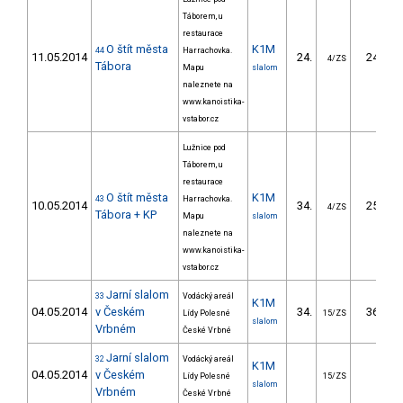
Táborem, u
restaurace
O štít města
K1M
44
Harrachovka.
11.05.2014
24.
24.15
4/ZS
Tábora
Mapu
slalom
naleznete na
www.kanoistika-
vstabor.cz
Lužnice pod
Táborem, u
restaurace
O štít města
K1M
43
Harrachovka.
10.05.2014
34.
25.48
4/ZS
Tábora + KP
Mapu
slalom
naleznete na
www.kanoistika-
vstabor.cz
Jarní slalom
33
Vodácký areál
K1M
04.05.2014
v Českém
34.
36.63
Lídy Polesné
15/ZS
slalom
Vrbném
České Vrbné
Jarní slalom
32
Vodácký areál
K1M
04.05.2014
v Českém
Lídy Polesné
15/ZS
slalom
Vrbném
České Vrbné