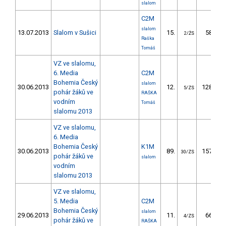
slalom
C2M
slalom
13.07.2013
Slalom v Sušici
15.
58.88
2/ŽS
Raška
Tomáš
VZ ve slalomu,
6. Media
C2M
Bohemia Český
slalom
30.06.2013
12.
128.88
5/ZS
pohár žáků ve
RAŠKA
vodním
Tomáš
slalomu 2013
VZ ve slalomu,
6. Media
Bohemia Český
K1M
30.06.2013
89.
157.35
30/ZS
pohár žáků ve
slalom
vodním
slalomu 2013
VZ ve slalomu,
5. Media
C2M
Bohemia Český
slalom
29.06.2013
11.
66.39
4/ZS
pohár žáků ve
RAŠKA