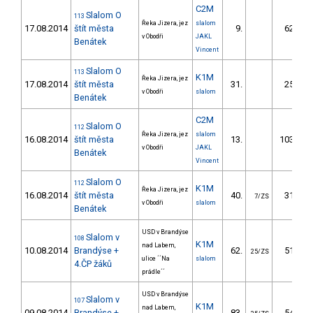
C2M
Slalom O
113
Řeka Jizera, jez
slalom
17.08.2014
štít města
9.
62.90
v Obodři
JAKL
Benátek
Vincent
Slalom O
113
K1M
Řeka Jizera, jez
17.08.2014
štít města
31.
25.10
v Obodři
slalom
Benátek
C2M
Slalom O
112
Řeka Jizera, jez
slalom
16.08.2014
štít města
13.
103.30
v Obodři
JAKL
Benátek
Vincent
Slalom O
112
K1M
Řeka Jizera, jez
16.08.2014
štít města
40.
31.20
7/ZS
v Obodři
slalom
Benátek
USD v Brandýse
Slalom v
108
K1M
nad Labem,
10.08.2014
Brandýse +
62.
51.61
25/ZS
ulice ´´Na
slalom
4.ČP žáků
prádle´´
USD v Brandýse
Slalom v
107
K1M
nad Labem,
09.08.2014
Brandýse +
83.
54.17