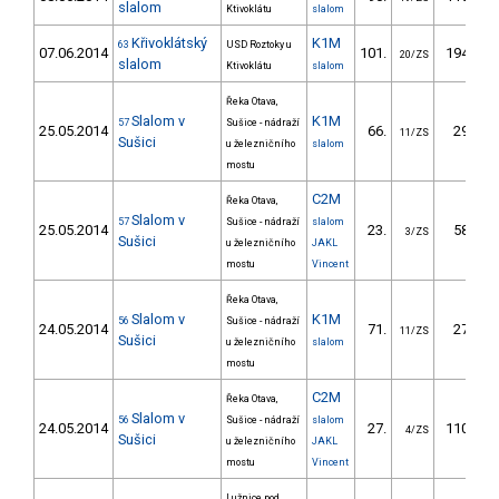
slalom
Ktivoklátu
slalom
Křivoklátský
K1M
63
USD Roztoky u
07.06.2014
101.
194.60
20/ZS
slalom
Ktivoklátu
slalom
Řeka Otava,
Slalom v
K1M
57
Sušice - nádraží
25.05.2014
66.
29.30
11/ZS
Sušici
u železničního
slalom
mostu
C2M
Řeka Otava,
Slalom v
57
Sušice - nádraží
slalom
25.05.2014
23.
58.09
3/ZS
Sušici
u železničního
JAKL
mostu
Vincent
Řeka Otava,
Slalom v
K1M
56
Sušice - nádraží
24.05.2014
71.
27.03
11/ZS
Sušici
u železničního
slalom
mostu
C2M
Řeka Otava,
Slalom v
56
Sušice - nádraží
slalom
24.05.2014
27.
110.18
4/ZS
Sušici
u železničního
JAKL
mostu
Vincent
Lužnice pod