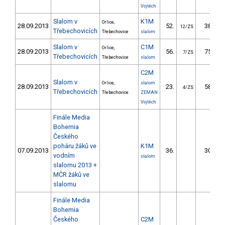
Vojtěch
Slalom v
K1M
Orlice,
28.09.2013
52.
38.30
12/ZS
Třebechovicích
Třebechovice
slalom
Slalom v
C1M
Orlice,
28.09.2013
56.
75.70
7/ZS
Třebechovicích
Třebechovice
slalom
C2M
Slalom v
Orlice,
slalom
28.09.2013
23.
58.50
4/ZS
Třebechovicích
Třebechovice
ZEMAN
Vojtěch
Finále Media
Bohemia
Českého
poháru žáků ve
K1M
07.09.2013
36.
30.49
vodním
slalom
slalomu 2013 +
MČR žáků ve
slalomu
Finále Media
Bohemia
Českého
C2M