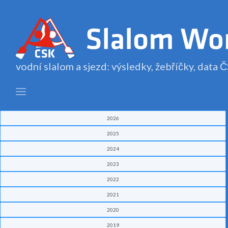
vodní slalom a sjezd: výsledky, žebříčky, data
2026
2025
2024
2023
2022
2021
2020
2019