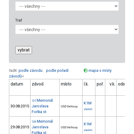
Trať
řadit:
podle závodu
podle pořadí
mapa s místy
závodů
<
datum
závod
místo
l.k.
poř.
v.k.
odstup
[s]
Memoriál
137
K1M
30.08.2015
Jaroslava
USD Veltrusy
slalom
Foňka st.
Memoriál
136
K1M
29.08.2015
Jaroslava
USD Veltrusy
slalom
Foňka st.