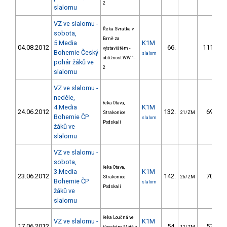
2
slalomu
VZ ve slalomu -
Řeka Svratka v
sobota,
Brně za
5.Media
K1M
04.08.2012
66.
111.08
výstavištěm -
Bohemie Český
slalom
obtížnost WW 1-
pohár žáků ve
2
slalomu
VZ ve slalomu -
neděle,
řeka Otava,
4.Media
K1M
24.06.2012
132.
69.79
Strakonice
21/ZM
Bohemie ČP
slalom
Podskalí
žáků ve
slalomu
VZ ve slalomu -
sobota,
řeka Otava,
3.Media
K1M
23.06.2012
142.
70.23
Strakonice
26/ZM
Bohemie ČP
slalom
Podskalí
žáků ve
slalomu
řeka Loučná ve
VZ ve slalomu -
K1M
17.06.2012
54.
57.80