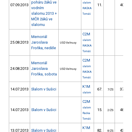
poháru žáků ve
slalom
07.09.2013
11.
40.45
vodním
RAŠKA
slalomu 2013 +
Tomáš
MČR žáků ve
slalomu
C2M
Memoriál
slalom
25.08.2013
Jaroslava
USD Veltrusy
RAŠKA
Froňka, neděle
Tomáš
C2M
Memoriál
slalom
24.08.2013
Jaroslava
USD Veltrusy
RAŠKA
Froňka, sobota
Tomáš
K1M
14.07.2013
Slalom v Sušici
67.
37.86
7/ŽS
slalom
C2M
slalom
14.07.2013
Slalom v Sušici
15.
48.29
2/ŽS
Raška
Tomáš
K1M
13.07.2013
Slalom v Sušici
82.
43.47
8/ŽS