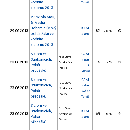
vodním
Tomáš
slalomu 2013
VZ ve slalomu,
5. Media
Bohemia Český
K1M
29.06.2013
82.
63.18
28/ZS
pohár žáků ve
slalom
vodním
slalomu 2013
Slalom ve
C2M
řeka Otava,
Strakonicích,
slalom
23.06.2013
5.
25.04
Strakonice
1/ZS
Pohár
LHOTA
Podskalí
předžáků
Matyáš
Slalom ve
C2M
řeka Otava,
Strakonicích,
slalom
23.06.2013
Strakonice
Pohár
RAŠKA
Podskalí
předžáků
Tomáš
Slalom ve
řeka Otava,
Strakonicích,
K1M
23.06.2013
69.
44.07
Strakonice
19/ZS
Pohár
slalom
Podskalí
předžáků