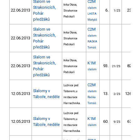
Slalom ve
C2M
řeka Otava,
Strakonicích,
slalom
22.06.2013
6.
23.45
Strakonice
1/ZS
Pohár
LHOTA
Podskalí
předžáků
Matyáš
Slalom ve
C2M
řeka Otava,
Strakonicích,
slalom
22.06.2013
Strakonice
Pohár
RAŠKA
Podskalí
předžáků
Tomáš
Slalom ve
řeka Otava,
Strakonicích,
K1M
22.06.2013
93.
82.68
Strakonice
21/ZS
Pohár
slalom
Podskalí
předžáků
C2M
Lužnice pod
Slalomy v
Táborem, u
slalom
12.05.2013
13.
126.69
2/ZS
Táboře, neděle
restaurace
Raška
Harrachovka.
Tomáš
Lužnice pod
Slalomy v
K1M
Táborem, u
12.05.2013
60.
67.03
9/ZS
Táboře, neděle
restaurace
slalom
Harrachovka.