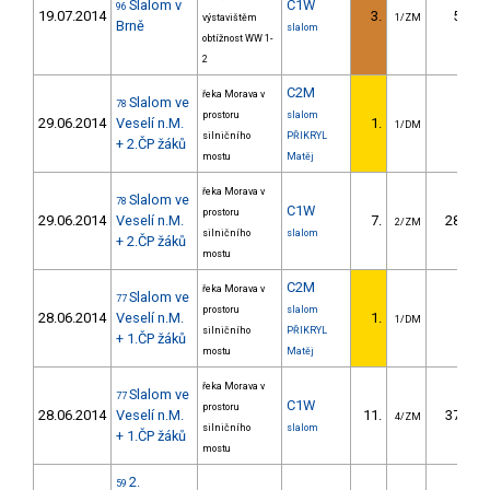
Slalom v
C1W
96
19.07.2014
3.
5.40
výstavištěm
1/ZM
Brně
slalom
obtížnost WW 1-
2
C2M
řeka Morava v
Slalom ve
78
prostoru
slalom
29.06.2014
Veselí n.M.
1.
1/DM
silničního
PŘIKRYL
+ 2.ČP žáků
mostu
Matěj
řeka Morava v
Slalom ve
78
C1W
prostoru
29.06.2014
Veselí n.M.
7.
28.96
2/ZM
silničního
slalom
+ 2.ČP žáků
mostu
C2M
řeka Morava v
Slalom ve
77
prostoru
slalom
28.06.2014
Veselí n.M.
1.
1/DM
silničního
PŘIKRYL
+ 1.ČP žáků
mostu
Matěj
řeka Morava v
Slalom ve
77
C1W
prostoru
28.06.2014
Veselí n.M.
11.
37.78
4/ZM
silničního
slalom
+ 1.ČP žáků
mostu
2.
59