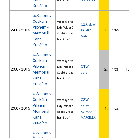
horní trať
MARCELLA
Krejčího
Slalom v
95
Českém
Vodácký areál
C2X
slalom
Vrbném -
Lídy Polesné
24.07.2016
1.
PŘIKRYL
1/DS
Memoriál
České Vrbné -
Matěj
Karla
horní trať
Krejčího
Slalom v
94
Českém
Vodácký areál
Vrbném -
C1W
Lídy Polesné
23.07.2016
2.
16.75
1/ZS
Memoriál
České Vrbné -
slalom
Karla
horní trať
Krejčího
Slalom v
94
Českém
C2W
Vodácký areál
Vrbném -
Lídy Polesné
slalom
23.07.2016
1.
1/ZS
Memoriál
České Vrbné -
ALTMAN
Karla
horní trať
MARCELLA
Krejčího
Slalom v
94