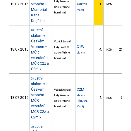
Lídy Polesné
19.07.2015
Vrbném -
1.
PŘIKRYL
1/DM
České Vrbné -
Memoriál
Matěj
horní trať
Karla
Krejčího
Letní
98
slalom v
Českém
Vodácký areál
Vrbném +
C1W
Lídy Polesné
18.07.2015
4.
23.73
1/ZM
MČR
České Vrbné -
slalom
veteránů +
horní trať
MČR C2ž a
C2mix
Letní
98
slalom v
Českém
C2M
Vodácký areál
Vrbném +
Lídy Polesné
slalom
18.07.2015
4.
8.85
1/DM
MČR
České Vrbné -
PŘIKRYL
veteránů +
horní trať
Matěj
MČR C2ž a
C2mix
Letní
98