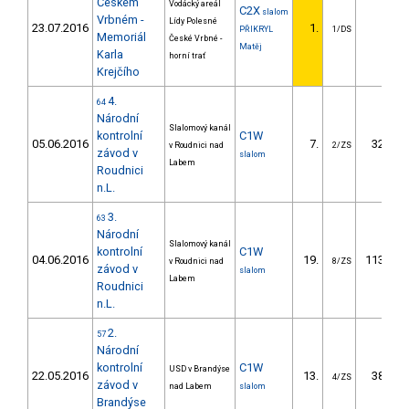
Českém
Vodácký areál
C2X
slalom
Vrbném -
Lídy Polesné
23.07.2016
1.
PŘIKRYL
1/DS
Memoriál
České Vrbné -
Matěj
Karla
horní trať
Krejčího
4.
64
Národní
Slalomový kanál
kontrolní
C1W
05.06.2016
7.
32.24
v Roudnici nad
2/ZS
závod v
slalom
Labem
Roudnici
n.L.
3.
63
Národní
Slalomový kanál
kontrolní
C1W
04.06.2016
19.
113.78
v Roudnici nad
8/ZS
závod v
slalom
Labem
Roudnici
n.L.
2.
57
Národní
kontrolní
C1W
USD v Brandýse
22.05.2016
13.
38.79
4/ZS
závod v
nad Labem
slalom
Brandýse