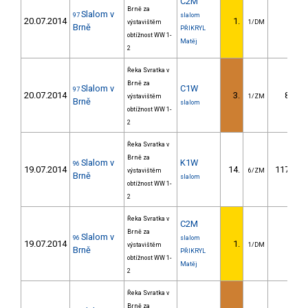
C2M
Brně za
Slalom v
97
slalom
20.07.2014
1.
výstavištěm
1/DM
Brně
PŘIKRYL
obtížnost WW 1-
Matěj
2
Řeka Svratka v
Brně za
Slalom v
C1W
97
20.07.2014
3.
8.30
výstavištěm
1/ZM
Brně
slalom
obtížnost WW 1-
2
Řeka Svratka v
Brně za
Slalom v
K1W
96
19.07.2014
14.
117.40
výstavištěm
6/ZM
Brně
slalom
obtížnost WW 1-
2
Řeka Svratka v
C2M
Brně za
Slalom v
96
slalom
19.07.2014
1.
výstavištěm
1/DM
Brně
PŘIKRYL
obtížnost WW 1-
Matěj
2
Řeka Svratka v
Brně za