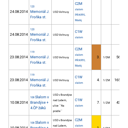
C2M
120
slalom
24.08.2014
Memoriál J.
USD Veltrusy
PŘIKRYL
Froňka st.
Matěj
120
C1W
24.08.2014
Memoriál J.
USD Veltrusy
slalom
Froňka st.
C2M
119
slalom
23.08.2014
Memoriál J.
3.
56.34
USD Veltrusy
1/DM
PŘIKRYL
Froňka st.
Matěj
119
C1W
23.08.2014
Memoriál J.
4.
165.21
USD Veltrusy
1/ZM
slalom
Froňka st.
USD v Brandýse
Slalom v
108
C1W
nad Labem,
10.08.2014
Brandýse +
7.
43.85
1/ZM
ulice ´´Na
slalom
4.ČP žáků
prádle´´
C2M
USD v Brandýse
Slalom v
108
nad Labem,
slalom
10.08.2014
Brandýse +
1.