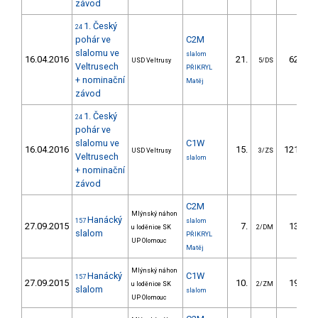
závod
1. Český
24
pohár ve
C2M
slalomu ve
slalom
16.04.2016
21.
62.66
USD Veltrusy
5/DS
Veltrusech
PŘIKRYL
+ nominační
Matěj
závod
1. Český
24
pohár ve
slalomu ve
C1W
16.04.2016
15.
121.81
USD Veltrusy
3/ZS
Veltrusech
slalom
+ nominační
závod
C2M
Mlýnský náhon
Hanácký
157
slalom
27.09.2015
7.
13.30
u loděnice SK
2/DM
slalom
PŘIKRYL
UP Olomouc
Matěj
Mlýnský náhon
Hanácký
C1W
157
27.09.2015
10.
19.50
u loděnice SK
2/ZM
slalom
slalom
UP Olomouc