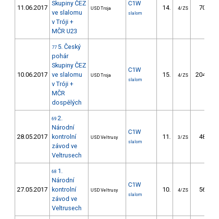
Skupiny ČEZ
C1W
11.06.2017
14.
70.31
USD Troja
4/ZS
ve slalomu
slalom
v Tróji +
MČR U23
5. Český
77
pohár
Skupiny ČEZ
C1W
10.06.2017
ve slalomu
15.
204.08
USD Troja
4/ZS
slalom
v Tróji +
MČR
dospělých
2.
69
Národní
C1W
28.05.2017
kontrolní
11.
48.71
USD Veltrusy
3/ZS
slalom
závod ve
Veltrusech
1.
68
Národní
C1W
27.05.2017
kontrolní
10.
56.91
USD Veltrusy
4/ZS
slalom
závod ve
Veltrusech