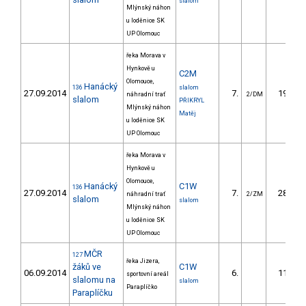
slalom
Mlýnský náhon
u loděnice SK
UP Olomouc
řeka Morava v
Hynkově u
C2M
Olomouce,
Hanácký
136
slalom
27.09.2014
7.
19.69
náhradní trať
2/DM
slalom
PŘIKRYL
Mlýnský náhon
Matěj
u loděnice SK
UP Olomouc
řeka Morava v
Hynkově u
Olomouce,
Hanácký
C1W
136
27.09.2014
7.
28.45
náhradní trať
2/ZM
slalom
slalom
Mlýnský náhon
u loděnice SK
UP Olomouc
MČR
127
řeka Jizera,
žáků ve
C1W
06.09.2014
6.
11.36
sportovní areál
slalomu na
slalom
Paraplíčko
Paraplíčku