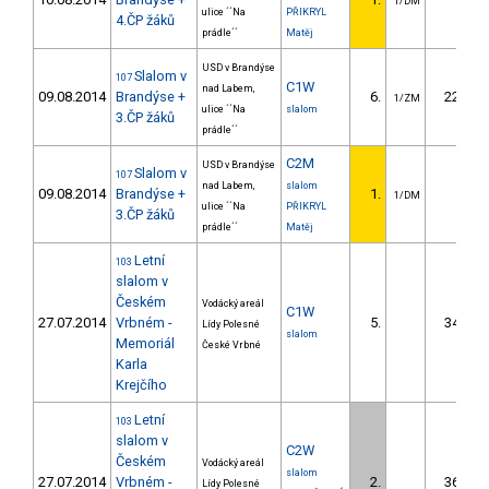
1/DM
ulice ´´Na
PŘIKRYL
4.ČP žáků
prádle´´
Matěj
USD v Brandýse
Slalom v
107
C1W
nad Labem,
09.08.2014
Brandýse +
6.
22.53
1/ZM
ulice ´´Na
slalom
3.ČP žáků
prádle´´
C2M
USD v Brandýse
Slalom v
107
nad Labem,
slalom
09.08.2014
Brandýse +
1.
1/DM
ulice ´´Na
PŘIKRYL
3.ČP žáků
prádle´´
Matěj
Letní
103
slalom v
Českém
Vodácký areál
C1W
27.07.2014
Vrbném -
5.
34.38
Lídy Polesné
slalom
Memoriál
České Vrbné
Karla
Krejčího
Letní
103
slalom v
C2W
Českém
Vodácký areál
slalom
27.07.2014
Vrbném -
2.
36.06
Lídy Polesné