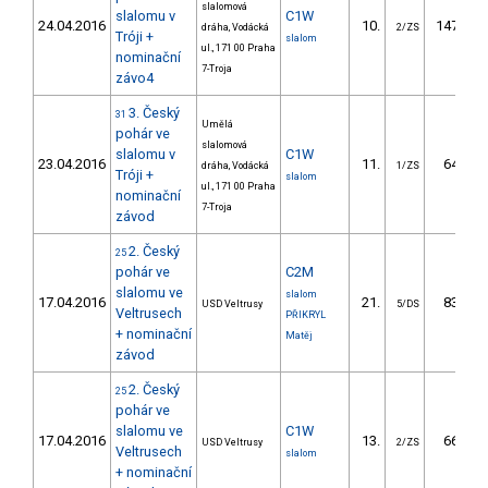
slalomová
slalomu v
C1W
24.04.2016
10.
147.00
dráha, Vodácká
2/ZS
Tróji +
slalom
ul., 171 00 Praha
nominační
7-Troja
závo4
3. Český
31
Umělá
pohár ve
slalomová
slalomu v
C1W
23.04.2016
11.
64.31
dráha, Vodácká
1/ZS
Tróji +
slalom
ul., 171 00 Praha
nominační
7-Troja
závod
2. Český
25
pohár ve
C2M
slalomu ve
slalom
17.04.2016
21.
83.12
USD Veltrusy
5/DS
Veltrusech
PŘIKRYL
+ nominační
Matěj
závod
2. Český
25
pohár ve
slalomu ve
C1W
17.04.2016
13.
66.98
USD Veltrusy
2/ZS
Veltrusech
slalom
+ nominační