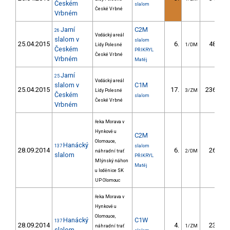
Českém
slalom
České Vrbné
Vrbném
Jarní
C2M
26
Vodácký areál
slalom v
slalom
25.04.2015
6.
48.76
Lídy Polesné
1/DM
Českém
PŘIKRYL
České Vrbné
Vrbném
Matěj
Jarní
25
Vodácký areál
slalom v
C1M
25.04.2015
17.
236.91
Lídy Polesné
3/ZM
Českém
slalom
České Vrbné
Vrbném
řeka Morava v
Hynkově u
C2M
Olomouce,
Hanácký
137
slalom
28.09.2014
6.
26.18
náhradní trať
2/DM
slalom
PŘIKRYL
Mlýnský náhon
Matěj
u loděnice SK
UP Olomouc
řeka Morava v
Hynkově u
Olomouce,
Hanácký
C1W
137
28.09.2014
4.
23.66
náhradní trať
1/ZM
slalom