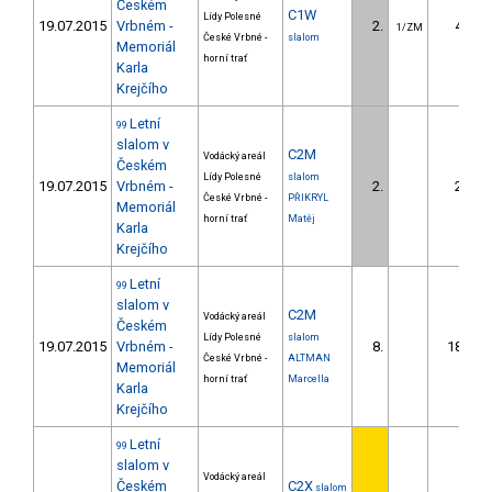
Českém
C1W
Lídy Polesné
19.07.2015
Vrbném -
2.
4.48
1/ZM
České Vrbné -
slalom
Memoriál
horní trať
Karla
Krejčího
Letní
99
slalom v
C2M
Vodácký areál
Českém
Lídy Polesné
slalom
19.07.2015
Vrbném -
2.
2.35
České Vrbné -
PŘIKRYL
Memoriál
horní trať
Matěj
Karla
Krejčího
Letní
99
slalom v
C2M
Vodácký areál
Českém
Lídy Polesné
slalom
19.07.2015
Vrbném -
8.
18.13
České Vrbné -
ALTMAN
Memoriál
horní trať
Marcella
Karla
Krejčího
Letní
99
slalom v
Vodácký areál
Českém
C2X
slalom