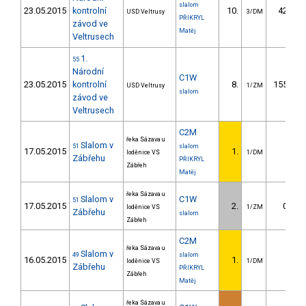
slalom
23.05.2015
kontrolní
10.
42.70
USD Veltrusy
3/DM
PŘIKRYL
závod ve
Matěj
Veltrusech
1.
55
Národní
C1W
23.05.2015
kontrolní
8.
155.92
USD Veltrusy
1/ZM
slalom
závod ve
Veltrusech
C2M
řeka Sázava u
Slalom v
51
slalom
17.05.2015
1.
loděnice VS
1/DM
Zábřehu
PŘIKRYL
Zábřeh
Matěj
řeka Sázava u
Slalom v
C1W
51
17.05.2015
2.
0.40
loděnice VS
1/ZM
Zábřehu
slalom
Zábřeh
C2M
řeka Sázava u
Slalom v
49
slalom
16.05.2015
1.
loděnice VS
1/DM
Zábřehu
PŘIKRYL
Zábřeh
Matěj
řeka Sázava u