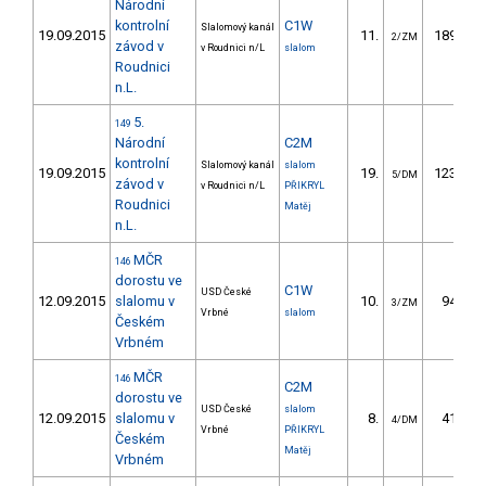
Národní
kontrolní
C1W
Slalomový kanál
19.09.2015
11.
189.64
2/ZM
závod v
v Roudnici n/L
slalom
Roudnici
n.L.
5.
149
Národní
C2M
kontrolní
Slalomový kanál
slalom
19.09.2015
19.
123.78
5/DM
závod v
v Roudnici n/L
PŘIKRYL
Roudnici
Matěj
n.L.
MČR
146
dorostu ve
C1W
USD České
12.09.2015
slalomu v
10.
94.96
3/ZM
Vrbné
slalom
Českém
Vrbném
MČR
146
C2M
dorostu ve
USD České
slalom
12.09.2015
slalomu v
8.
41.99
4/DM
Vrbné
PŘIKRYL
Českém
Matěj
Vrbném