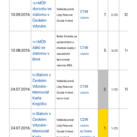
MČR
123
dorostu ve
Vodácký areál
C1W
10.09.2016
slalomu v
7.
33.93
Lídy Polesné
2/ZS
slalom
Českém
České Vrbné
Vrbném
Řeka Svratka za
MČR
107
výstavištěm u
žáků ve
C1W
chatové osady v
13.08.2016
5.
14.43
5/ZS
slalomu v
sousedství
slalom
Brně
benzinové
stanice MOL
Slalom v
95
Českém
Vodácký areál
Vrbném -
C1W
Lídy Polesné
24.07.2016
2.
10.41
1/ZS
Memoriál
České Vrbné -
slalom
Karla
horní trať
Krejčího
Slalom v
95
Českém
C2W
Vodácký areál
Vrbném -
Lídy Polesné
slalom
24.07.2016
1.
1/ZS
Memoriál
České Vrbné -
ALTMAN
Karla