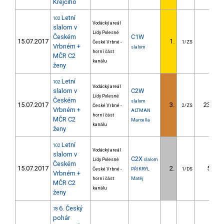
Krejčího
Letní
102
Vodácký areál
slalom v
Lídy Polesné
Českém
C1W
15.07.2017
1.
České Vrbné -
1/ZS
Vrbném +
slalom
horní část
MČR C2
kanálu
ženy
Letní
102
Vodácký areál
slalom v
C2W
Lídy Polesné
Českém
slalom
15.07.2017
3.
23.46
České Vrbné -
2/ZS
Vrbném +
ALTMAN
horní část
MČR C2
Marcella
kanálu
ženy
Letní
102
Vodácký areál
slalom v
C2X
Lídy Polesné
slalom
Českém
15.07.2017
2.
5.39
České Vrbné -
PŘIKRYL
1/DS
Vrbném +
horní část
Matěj
MČR C2
kanálu
ženy
6. Český
78
pohár