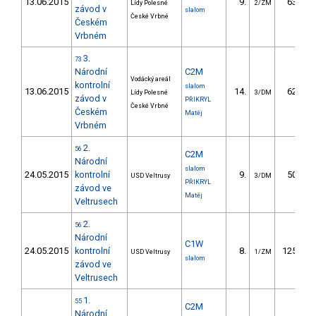
13.06.2015
9.
63.53
Lídy Polesné
2/ZM
závod v
slalom
České Vrbné
Českém
Vrbném
3.
73
Národní
C2M
Vodácký areál
kontrolní
slalom
13.06.2015
14.
62.30
Lídy Polesné
3/DM
závod v
PŘIKRYL
České Vrbné
Českém
Matěj
Vrbném
2.
56
C2M
Národní
slalom
24.05.2015
kontrolní
9.
50.73
USD Veltrusy
3/DM
PŘIKRYL
závod ve
Matěj
Veltrusech
2.
56
Národní
C1W
24.05.2015
kontrolní
8.
125.98
USD Veltrusy
1/ZM
slalom
závod ve
Veltrusech
1.
55
C2M
Národní