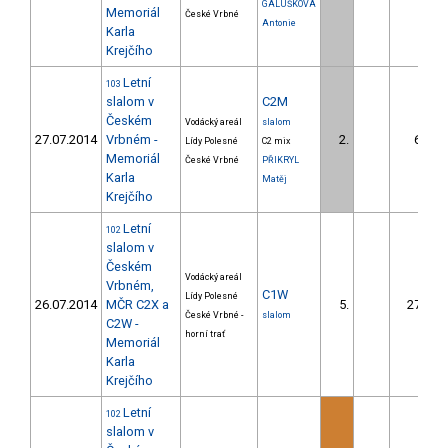
GALUŠKOVÁ
Memoriál
České Vrbné
Antonie
Karla
Krejčího
Letní
103
slalom v
C2M
Českém
Vodácký areál
slalom
27.07.2014
Vrbném -
2.
6.51
Lídy Polesné
C2 mix
Memoriál
České Vrbné
PŘIKRYL
Karla
Matěj
Krejčího
Letní
102
slalom v
Českém
Vodácký areál
Vrbném,
C1W
Lídy Polesné
26.07.2014
MČR C2X a
5.
27.96
České Vrbné -
slalom
C2W -
horní trať
Memoriál
Karla
Krejčího
Letní
102
slalom v