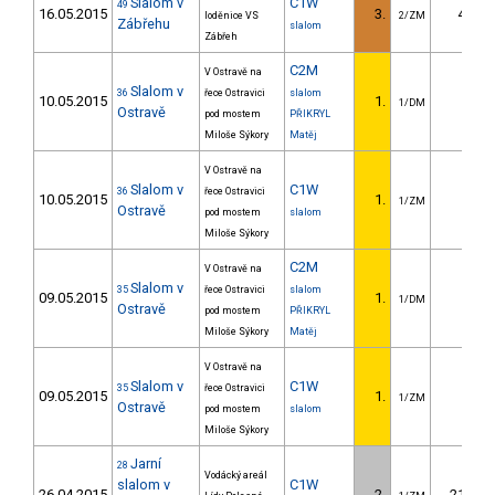
Slalom v
C1W
49
16.05.2015
3.
4.40
loděnice VS
2/ZM
Zábřehu
slalom
Zábřeh
C2M
V Ostravě na
Slalom v
36
řece Ostravici
slalom
10.05.2015
1.
1/DM
Ostravě
pod mostem
PŘIKRYL
Miloše Sýkory
Matěj
V Ostravě na
Slalom v
C1W
36
řece Ostravici
10.05.2015
1.
1/ZM
Ostravě
pod mostem
slalom
Miloše Sýkory
C2M
V Ostravě na
Slalom v
35
řece Ostravici
slalom
09.05.2015
1.
1/DM
Ostravě
pod mostem
PŘIKRYL
Miloše Sýkory
Matěj
V Ostravě na
Slalom v
C1W
35
řece Ostravici
09.05.2015
1.
1/ZM
Ostravě
pod mostem
slalom
Miloše Sýkory
Jarní
28
Vodácký areál
slalom v
C1W
26.04.2015
2.
21.53