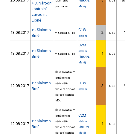
26.08.2017
3.
186.27
Lipenskou
PŘIKRYL
1/DS
+ 3. Národní
prehradou
Matěj
kontrolní
závod na
Lipně
Slalom v
C1W
116
13.08.2017
2.
1.40
viz. závod č. 115
1/ZS
Brně
slalom
C2M
Slalom v
116
slalom
13.08.2017
1.
viz. závod č. 115
1/DS
Brně
PŘIKRYL
Matěj
Řeka Svratka za
brněnským
Slalom v
C1W
115
výstavištěm
12.08.2017
3.
9.20
1/ZS
Brně
vedle benzinové
slalom
čerpací stanice
MOL
Řeka Svratka za
C2M
brněnským
Slalom v
115
výstavištěm
slalom
12.08.2017
1.
1/DS
Brně
vedle benzinové
PŘIKRYL
čerpací stanice
Matěj