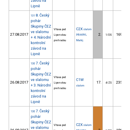
závod na
Lipně
8. Český
131
pohár
Skupiny ČEZ
C2X
Vltava pod
slalom
ve slalomu
27.08.2017
2.
169.47
Lipenskou
PŘIKRYL
1/DS
+ 4. Národní
prehradou
Matěj
kontrolní
závod na
Lipně
7. Český
130
pohár
Skupiny ČEZ
Vltava pod
ve slalomu
C1W
26.08.2017
17.
235.77
Lipenskou
4/ZS
+ 3. Národní
slalom
prehradou
kontrolní
závod na
Lipně
7. Český
130
pohár
Skupiny ČEZ
C2X
Vltava pod
slalom
ve slalomu