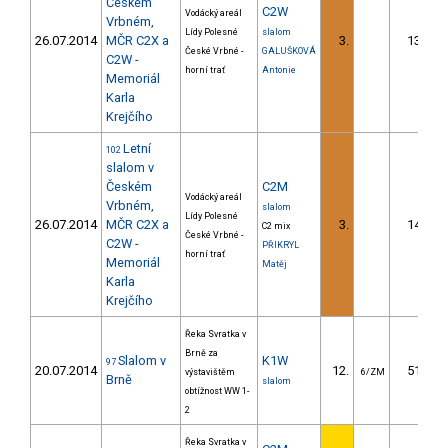
Českém
C2W
Vodácký areál
Vrbném,
Lídy Polesné
slalom
26.07.2014
MČR C2X a
3.
13.84
České Vrbné -
GALUŠKOVÁ
C2W -
horní trať
Antonie
Memoriál
Karla
Krejčího
Letní
102
slalom v
Českém
C2M
Vodácký areál
Vrbném,
slalom
Lídy Polesné
26.07.2014
MČR C2X a
3.
14.16
C2 mix
České Vrbné -
C2W -
PŘIKRYL
horní trať
Memoriál
Matěj
Karla
Krejčího
Řeka Svratka v
Brně za
Slalom v
K1W
97
20.07.2014
12.
51.50
výstavištěm
6/ZM
Brně
slalom
obtížnost WW 1-
2
Řeka Svratka v