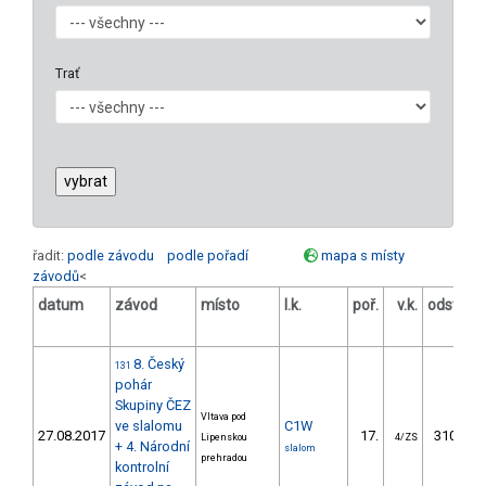
Trať
řadit:
podle závodu
podle pořadí
mapa s místy
závodů
<
datum
závod
místo
l.k.
poř.
v.k.
odstup
[s]
8. Český
131
pohár
Skupiny ČEZ
Vltava pod
ve slalomu
C1W
27.08.2017
17.
310.54
Lipenskou
4/ZS
+ 4. Národní
slalom
prehradou
kontrolní