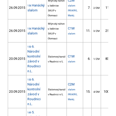
C2M
Mlýnský náhon
Hanácký
156
u loděnice
slalom
26.09.2015
7.
11.00
2/DM
slalom
SKUP v
PŘIKRYL
Olomouci
Matěj
Mlýnský náhon
Hanácký
C1W
156
u loděnice
26.09.2015
11.
25.70
3/ZM
slalom
SKUP v
slalom
Olomouci
6.
150
Národní
kontrolní
C1W
Slalomový kanál
20.09.2015
6.
83.20
1/ZM
závod v
v Roudnici n/L
slalom
Roudnici
n.L.
6.
150
Národní
C2M
kontrolní
Slalomový kanál
slalom
20.09.2015
15.
100.98
4/DM
závod v
v Roudnici n/L
PŘIKRYL
Roudnici
Matěj
n.L.
5.
149