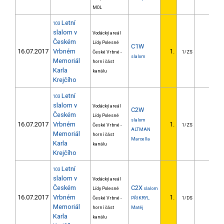
MOL
Letní
103
slalom v
Vodácký areál
Českém
Lídy Polesné
C1W
16.07.2017
Vrbném
1.
České Vrbné -
1/ZS
slalom
Memoriál
horní část
Karla
kanálu
Krejčího
Letní
103
slalom v
Vodácký areál
C2W
Českém
Lídy Polesné
slalom
16.07.2017
Vrbném
1.
České Vrbné -
1/ZS
ALTMAN
Memoriál
horní část
Marcella
Karla
kanálu
Krejčího
Letní
103
slalom v
Vodácký areál
Českém
C2X
Lídy Polesné
slalom
16.07.2017
Vrbném
1.
České Vrbné -
PŘIKRYL
1/DS
Memoriál
horní část
Matěj
Karla
kanálu