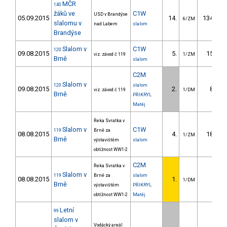
MČR
140
žáků ve
C1W
USD v Brandýse
05.09.2015
14.
134.12
6/ZM
slalomu v
nad Labem
slalom
Brandýse
Slalom v
C1W
120
09.08.2015
5.
15.90
viz. závod č 119
1/ZM
Brně
slalom
C2M
Slalom v
120
slalom
09.08.2015
2.
8.60
viz. závod č 119
1/DM
Brně
PŘIKRYL
Matěj
Řeka Svratka v
Slalom v
C1W
119
Brně za
08.08.2015
4.
18.90
1/ZM
Brně
výstavištěm
slalom
obtížnost WW1-2
C2M
Řeka Svratka v
Slalom v
119
Brně za
slalom
08.08.2015
1.
1/DM
Brně
výstavištěm
PŘIKRYL
obtížnost WW1-2
Matěj
Letní
99
slalom v
Vodácký areál