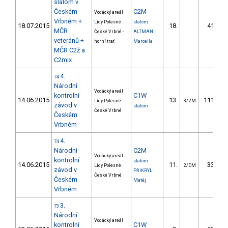
slalom v
Českém
C2M
Vodácký areál
Vrbném +
Lídy Polesné
slalom
18.07.2015
18.
41.73
MČR
České Vrbné -
ALTMAN
veteránů +
horní trať
Marcella
MČR C2ž a
C2mix
4.
74
Národní
Vodácký areál
kontrolní
C1W
14.06.2015
13.
111.77
Lídy Polesné
3/ZM
závod v
slalom
České Vrbné
Českém
Vrbném
4.
74
Národní
C2M
Vodácký areál
kontrolní
slalom
14.06.2015
11.
33.75
Lídy Polesné
2/DM
závod v
PŘIKRYL
České Vrbné
Českém
Matěj
Vrbném
3.
73
Národní
Vodácký areál
kontrolní
C1W