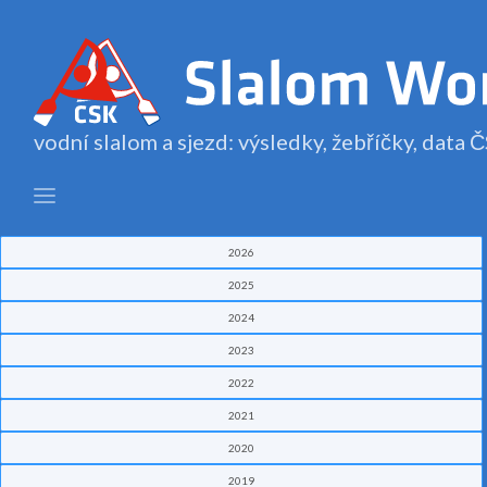
vodní slalom a sjezd: výsledky, žebříčky, data
2026
2025
2024
2023
2022
2021
2020
2019