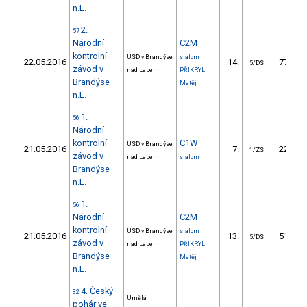
n.L.
2.
57
Národní
C2M
kontrolní
USD v Brandýse
slalom
22.05.2016
14.
77.64
5/DS
závod v
nad Labem
PŘIKRYL
Brandýse
Matěj
n.L.
1.
56
Národní
kontrolní
C1W
USD v Brandýse
21.05.2016
7.
22.99
1/ZS
závod v
nad Labem
slalom
Brandýse
n.L.
1.
56
Národní
C2M
kontrolní
USD v Brandýse
slalom
21.05.2016
13.
51.39
5/DS
závod v
nad Labem
PŘIKRYL
Brandýse
Matěj
n.L.
4. Český
32
Umělá
pohár ve