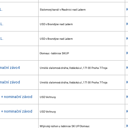
L.
Slalomový kanál v Roudnici nad Labem
.L.
USD v Brandýse nad Labem
.L.
USD v Brandýse nad Labem
Olomouc - loděnice SKUP
inační závo4
Umělá slalomová dráha, Vodácká ul., 171 00 Praha 7-Troja
inační závod
Umělá slalomová dráha, Vodácká ul., 171 00 Praha 7-Troja
h + nominační závod
USD Veltrusy
h + nominační závod
USD Veltrusy
Mlýnský náhon u loděnice SK UP Olomouc