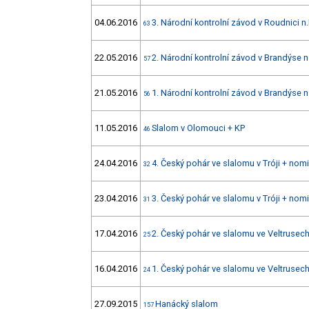
04.06.2016
3. Národní kontrolní závod v Roudnici n.
63
22.05.2016
2. Národní kontrolní závod v Brandýse n
57
21.05.2016
1. Národní kontrolní závod v Brandýse n
56
11.05.2016
Slalom v Olomouci + KP
46
24.04.2016
4. Český pohár ve slalomu v Tróji + nom
32
23.04.2016
3. Český pohár ve slalomu v Tróji + nom
31
17.04.2016
2. Český pohár ve slalomu ve Veltrusec
25
16.04.2016
1. Český pohár ve slalomu ve Veltrusec
24
27.09.2015
Hanácký slalom
157