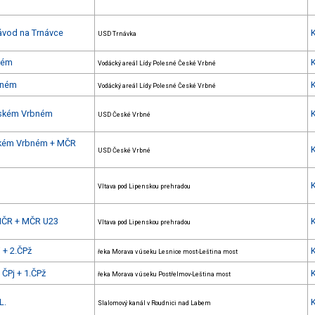
závod na Trnávce
USD Trnávka
ném
Vodácký areál Lídy Polesné České Vrbné
bném
Vodácký areál Lídy Polesné České Vrbné
Českém Vrbném
USD České Vrbné
eském Vrbném + MČR
USD České Vrbné
Vltava pod Lipenskou prehradou
 MČR + MČR U23
Vltava pod Lipenskou prehradou
 + 2.ČPž
řeka Morava v úseku Lesnice most-Leština most
ČPj + 1.ČPž
řeka Morava v úseku Postřelmov-Leština most
L.
Slalomový kanál v Roudnici nad Labem