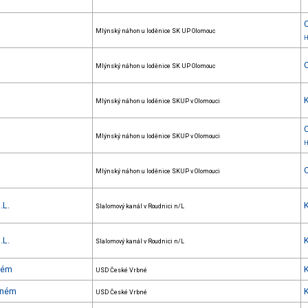
Mlýnský náhon u loděnice SK UP Olomouc
H
Mlýnský náhon u loděnice SK UP Olomouc
Mlýnský náhon u loděnice SKUP v Olomouci
Mlýnský náhon u loděnice SKUP v Olomouci
H
Mlýnský náhon u loděnice SKUP v Olomouci
.L.
Slalomový kanál v Roudnici n/L
.L.
Slalomový kanál v Roudnici n/L
ném
USD České Vrbné
bném
USD České Vrbné