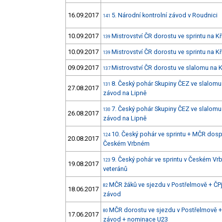
16.09.2017
5. Národní kontrolní závod v Roudnici
141
10.09.2017
Mistrovství ČR dorostu ve sprintu na Kř
139
10.09.2017
Mistrovství ČR dorostu ve sprintu na Kř
139
09.09.2017
Mistrovství ČR dorostu ve slalomu na K
137
8. Český pohár Skupiny ČEZ ve slalomu 
131
27.08.2017
závod na Lipně
7. Český pohár Skupiny ČEZ ve slalomu 
130
26.08.2017
závod na Lipně
10. Český pohár ve sprintu + MČR dosp
124
20.08.2017
Českém Vrbném
9. Český pohár ve sprintu v Českém 
123
19.08.2017
veteránů
MČR žáků ve sjezdu v Postřelmově + ČPj
82
18.06.2017
závod
MČR dorostu ve sjezdu v Postřelmově + Č
80
17.06.2017
závod + nominace U23