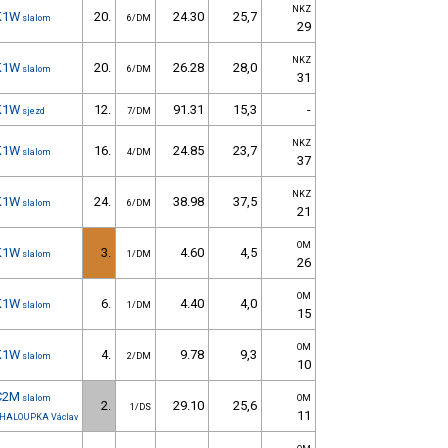
NKZ
K1W
20.
24.30
25,7
slalom
6/DM
29
NKZ
K1W
20.
26.28
28,0
slalom
6/DM
31
K1W
12.
91.31
15,3
-
sjezd
7/DM
NKZ
K1W
16.
24.85
23,7
slalom
4/DM
37
NKZ
K1W
24.
38.98
37,5
slalom
6/DM
21
OM
K1W
3.
4.60
4,5
slalom
1/DM
26
OM
K1W
6.
4.40
4,0
slalom
1/DM
15
OM
K1W
4.
9.78
9,3
slalom
2/DM
10
C2M
slalom
OM
2.
29.10
25,6
1/DS
11
HALOUPKA Václav