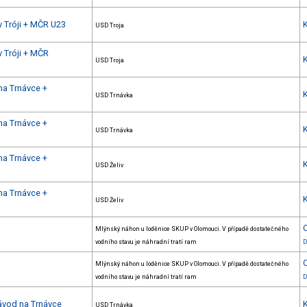
v Tróji + MČR U23
USD Troja
v Tróji + MČR
USD Troja
na Trnávce +
USD Trnávka
na Trnávce +
USD Trnávka
na Trnávce +
USD Želiv
na Trnávce +
USD Želiv
Mlýnský náhon u loděnice SKUP v Olomouci. V případě dostatečného
vodního stavu je náhradní tratí ram
D
Mlýnský náhon u loděnice SKUP v Olomouci. V případě dostatečného
vodního stavu je náhradní tratí ram
D
závod na Trnávce
USD Trnávka