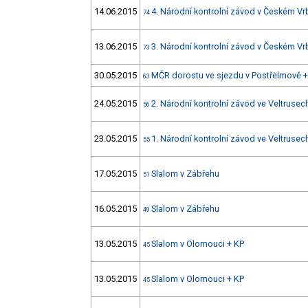
14.06.2015
4. Národní kontrolní závod v Českém V
74
13.06.2015
3. Národní kontrolní závod v Českém V
73
30.05.2015
MČR dorostu ve sjezdu v Postřelmově +
63
24.05.2015
2. Národní kontrolní závod ve Veltrusec
56
23.05.2015
1. Národní kontrolní závod ve Veltrusec
55
17.05.2015
Slalom v Zábřehu
51
16.05.2015
Slalom v Zábřehu
49
13.05.2015
Slalom v Olomouci + KP
45
13.05.2015
Slalom v Olomouci + KP
45