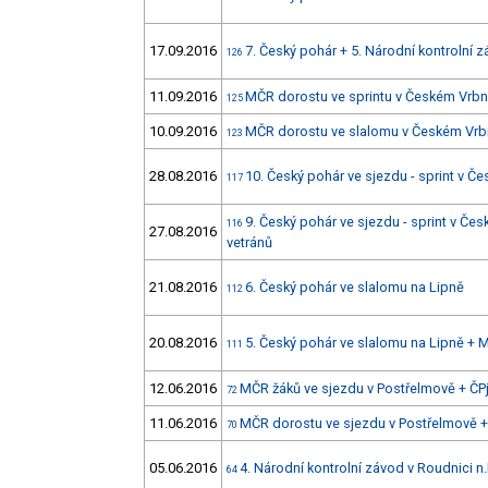
17.09.2016
7. Český pohár + 5. Národní kontrolní 
126
11.09.2016
MČR dorostu ve sprintu v Českém Vrb
125
10.09.2016
MČR dorostu ve slalomu v Českém Vr
123
28.08.2016
10. Český pohár ve sjezdu - sprint v 
117
9. Český pohár ve sjezdu - sprint v Č
116
27.08.2016
vetránů
21.08.2016
6. Český pohár ve slalomu na Lipně
112
20.08.2016
5. Český pohár ve slalomu na Lipně +
111
12.06.2016
MČR žáků ve sjezdu v Postřelmově + ČPj
72
11.06.2016
MČR dorostu ve sjezdu v Postřelmově + 
70
05.06.2016
4. Národní kontrolní závod v Roudnici n.
64