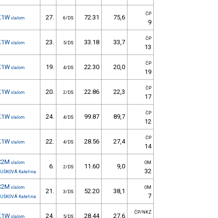
ČP
K1W
27.
72.31
75,6
slalom
6/DS
9
ČP
K1W
23.
33.18
33,7
slalom
5/DS
13
ČP
K1W
19.
22.30
20,0
slalom
4/DS
19
ČP
K1W
20.
22.86
22,3
slalom
2/DS
17
ČP
K1W
24.
99.87
89,7
slalom
4/DS
12
ČP
K1W
22.
28.56
27,4
slalom
4/DS
14
C2M
slalom
OM
6.
11.60
9,0
2/DS
32
UŠKOVÁ Kateřina
C2M
slalom
OM
21.
52.20
38,1
3/DS
7
UŠKOVÁ Kateřina
ČP/NKZ
K1W
24.
28.44
27,6
slalom
5/DS