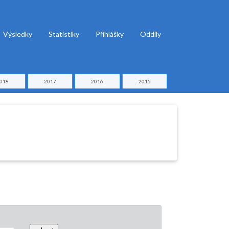
Výsledky
Statistiky
Přihlášky
Oddíly
018
2017
2016
2015