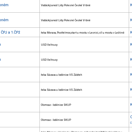
rbném
Vodácký areál Lídy Polesné České Vrbné
rbném
Vodácký areál Lídy Polesné České Vrbné
 ČPJ a 1.ČPž
řeka Morava, Postřelmov,start u mostu v Lesnici, cíl u mostu v Leštině
h
USD Veltrusy
h
USD Veltrusy
řeka Sázava u loděnice VS Zábřeh
řeka Sázava u loděnice VS Zábřeh
Olomouc - loděnice SKUP
Olomouc - loděnice SKUP
C