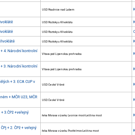
USD Roudnice nad Labem
ivoklátě
USD Roztoky u Křivoklátu
ivoklátě
USD Roztoky u Křivoklátu
řivoklátě
USD Roztoky u Křivoklátu
+ 4. Národní kontrolní
Vltava pod Lipenskou prehradou
+ 3. Národní kontrolní
Vltava pod Lipenskou prehradou
ělých + 3. ECA CUP v
USD České Vrbné
Vrbném + MČR U23, MČR
USD České Vrbné
 + 3.ČPž +veřejný
řeka Morava v úseku Lesnice most-Leština most
Pj + 2. ČPž + veřejný
řeka Morava v úseku Postřelmov-Leština most