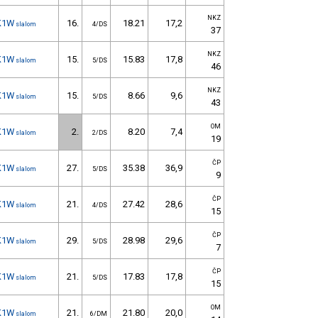
NKZ
K1W
16.
18.21
17,2
slalom
4/DS
37
NKZ
K1W
15.
15.83
17,8
slalom
5/DS
46
NKZ
K1W
15.
8.66
9,6
slalom
5/DS
43
OM
K1W
2.
8.20
7,4
slalom
2/DS
19
ČP
K1W
27.
35.38
36,9
slalom
5/DS
9
ČP
K1W
21.
27.42
28,6
slalom
4/DS
15
ČP
K1W
29.
28.98
29,6
slalom
5/DS
7
ČP
K1W
21.
17.83
17,8
slalom
5/DS
15
OM
K1W
21.
21.80
20,0
slalom
6/DM