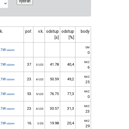
.k.
poř.
v.k.
odstup
odstup
body
[s]
[%]
OM
K1W
slalom
0
NKZ
K1W
37.
41.78
40,4
slalom
3/U23
6
NKZ
K1W
23.
50.59
49,2
slalom
4/U23
25
NKZ
K1W
53.
76.75
77,3
slalom
5/U23
0
NKZ
K1W
23.
30.57
31,3
slalom
4/U23
23
NKZ
K1W
16.
19.98
20,4
slalom
3/DS
29