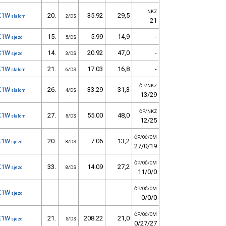
NKZ
K1W
20.
35.92
29,5
slalom
2/DS
21
K1W
15.
5.99
14,9
-
sjezd
5/DS
C1W
14.
20.92
47,0
-
sjezd
3/DS
K1W
21.
17.03
16,8
-
slalom
6/DS
ČP/NKZ
K1W
26.
33.29
31,3
slalom
4/DS
13/29
ČP/NKZ
K1W
27.
55.00
48,0
slalom
5/DS
12/25
ČP/OČ/OM
K1W
20.
7.06
13,2
sjezd
8/DS
27/0/19
ČP/OČ/OM
K1W
33.
14.09
27,2
sjezd
8/DS
11/0/0
ČP/OČ/OM
K1W
sjezd
0/0/0
ČP/OČ/OM
K1W
21.
208.22
21,0
sjezd
5/DS
0/27/27