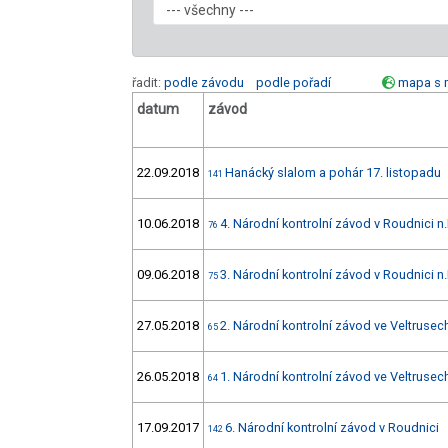
řadit:
podle závodu
podle pořadí
mapa s 
datum
závod
22.09.2018
Hanácký slalom a pohár 17. listopadu
141
10.06.2018
4. Národní kontrolní závod v Roudnici n.
76
09.06.2018
3. Národní kontrolní závod v Roudnici n.
75
27.05.2018
2. Národní kontrolní závod ve Veltrusec
65
26.05.2018
1. Národní kontrolní závod ve Veltrusec
64
17.09.2017
6. Národní kontrolní závod v Roudnici
142