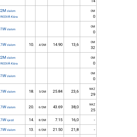
14
C2M
slalom
OM
0
RICOVÁ Klára
OM
C1W
slalom
0
OM
K1W
10.
14.90
13,6
slalom
4/DM
32
C2M
slalom
OM
0
RICOVÁ Klára
OM
C1W
slalom
0
NKZ
K1W
18.
25.84
23,6
slalom
5/DM
29
NKZ
K1W
20.
43.69
38,0
slalom
6/DM
25
K1W
14.
7.15
16,0
-
sjezd
8/DM
K1W
13.
21.50
21,8
-
slalom
6/DM