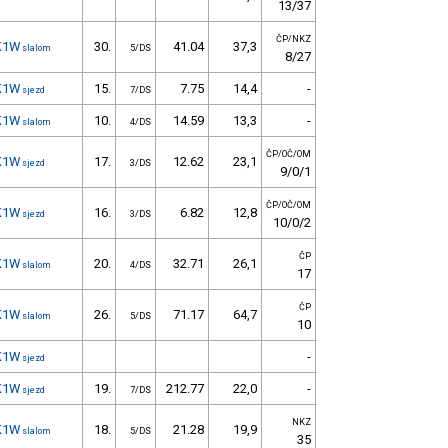
13/37
ČP/NKZ
K1W
30.
41.04
37,3
slalom
5/DS
8/27
K1W
15.
7.75
14,4
-
sjezd
7/DS
K1W
10.
14.59
13,3
-
slalom
4/DS
ČP/OČ/OM
K1W
17.
12.62
23,1
sjezd
3/DS
9/0/1
ČP/OČ/OM
K1W
16.
6.82
12,8
sjezd
3/DS
10/0/2
ČP
K1W
20.
32.71
26,1
slalom
4/DS
17
ČP
K1W
26.
71.17
64,7
slalom
5/DS
10
K1W
-
sjezd
K1W
19.
212.77
22,0
-
sjezd
7/DS
NKZ
K1W
18.
21.28
19,9
slalom
5/DS
35