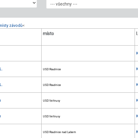
místy závodů
<
místo
l
L.
USD Roudnice
L.
USD Roudnice
h
USD Veltrusy
h
USD Veltrusy
USD Roudnice nad Labem