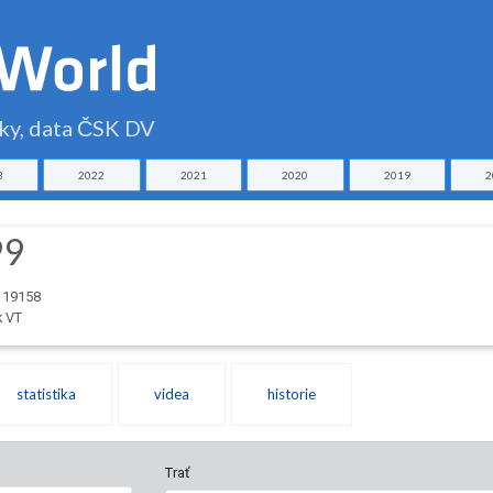
čky, data ČSK DV
3
2022
2021
2020
2019
2
99
 119158
k VT
statistika
videa
historie
Trať