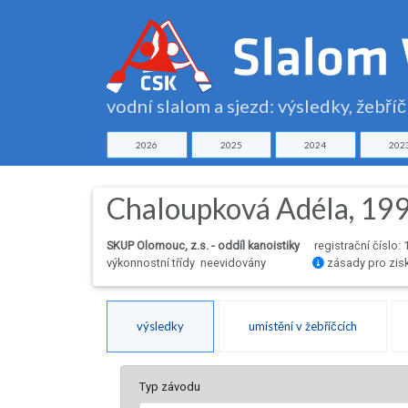
vodní slalom a sjezd: výsledky, žebří
2026
2025
2024
202
Chaloupková Adéla, 19
SKUP Olomouc, z.s. - oddíl kanoistiky
registrační číslo:
výkonnostní třídy neevidovány
zásady pro zis
výsledky
umístění v žebříčcích
Typ závodu