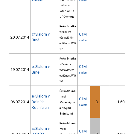
náhon u
loděnice SK
UP Olomouc
Řeka Svratka
v Brně za
Slalom v
C1M
97
20.07.2014
výstavištěm
Brně
slalom
obtížnost WW
1-2
Řeka Svratka
v Brně za
Slalom v
C1M
96
19.07.2014
výstavištěm
Brně
slalom
obtížnost WW
1-2
Řeka Jihlava
Slalom v
86
mezi
C1M
06.07.2014
Dolních
3.
1.60
Moravskými
slalom
Kounicích
a Novými
Bránicemi
Řeka Jihlava
Slalom v
84
mezi
C1M