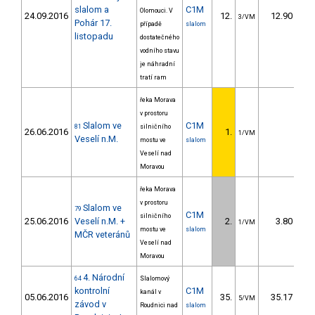
slalom a
C1M
Olomouci. V
24.09.2016
12.
12.90
3/VM
Pohár 17.
případě
slalom
listopadu
dostatečného
vodního stavu
je náhradní
tratí ram
řeka Morava
v prostoru
Slalom ve
C1M
81
silničního
26.06.2016
1.
1/VM
Veselí n.M.
mostu ve
slalom
Veselí nad
Moravou
řeka Morava
v prostoru
Slalom ve
79
C1M
silničního
25.06.2016
Veselí n.M. +
2.
3.80
1/VM
mostu ve
slalom
MČR veteránů
Veselí nad
Moravou
4. Národní
64
Slalomový
kontrolní
C1M
kanál v
05.06.2016
35.
35.17
5/VM
závod v
Roudnici nad
slalom