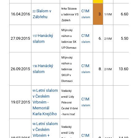
řeka Sázava
Slalom v
C1M
22
16.04.2016
3.
6.60
u loděnice VS
1/VM
Zábřehu
slalom
Zábřeh
Mlýnský
Hanácký
C1M
157
náhon u
27.09.2015
6.
5.50
2/VM
slalom
loděnice SK
slalom
UP Olomouc
Mlýnský
náhon u
Hanácký
C1M
156
26.09.2015
8.
13.60
loděnice
2/VM
slalom
slalom
SKUP v
Olomouci
Letní slalom
99
Vodácký
v Českém
areál Lídy
C1M
19.07.2015
Vrbném -
Polesné
slalom
Memoriál
České Vrbné
Karla Krejčího
- horní trať
Letní slalom
98
Vodácký
v Českém
areál Lídy
Vrbném +
C1M