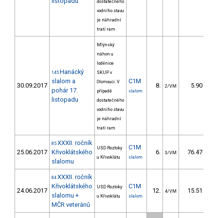
listopadu
dostatečného
vodního stavu
je náhradní
tratí ram
Mlýnský
náhon u
loděnice
Hanácký
145
SKUP v
slalom a
C1M
Olomouci. V
30.09.2017
8.
5.90
2/VM
pohár 17.
případě
slalom
listopadu
dostatečného
vodního stavu
je náhradní
tratí ram
XXXII. ročník
85
C1M
USD Roztoky
25.06.2017
Křivoklátského
6.
76.47
3/VM
u Křivoklátu
slalom
slalomu
XXXII. ročník
84
Křivoklátského
C1M
USD Roztoky
24.06.2017
12.
15.51
4/VM
slalomu +
u Křivoklátu
slalom
MČR veteránů