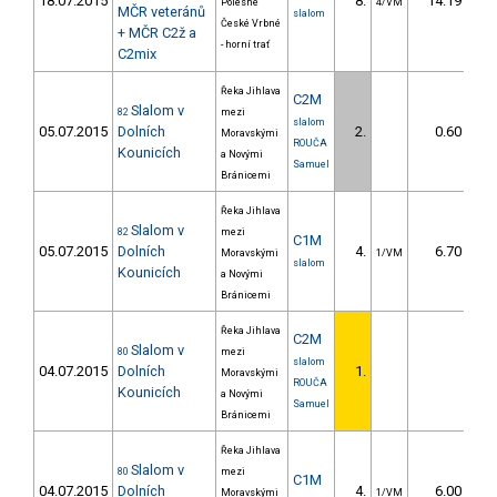
18.07.2015
8.
14.19
Polesné
4/VM
MČR veteránů
slalom
České Vrbné
+ MČR C2ž a
- horní trať
C2mix
Řeka Jihlava
C2M
Slalom v
82
mezi
slalom
05.07.2015
Dolních
2.
0.60
Moravskými
ROUČA
Kounicích
a Novými
Samuel
Bránicemi
Řeka Jihlava
Slalom v
82
mezi
C1M
05.07.2015
Dolních
4.
6.70
Moravskými
1/VM
slalom
Kounicích
a Novými
Bránicemi
Řeka Jihlava
C2M
Slalom v
80
mezi
slalom
04.07.2015
Dolních
1.
Moravskými
ROUČA
Kounicích
a Novými
Samuel
Bránicemi
Řeka Jihlava
Slalom v
80
mezi
C1M
04.07.2015
Dolních
4.
6.00
Moravskými
1/VM