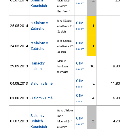
05.07.2014
Dolních
2.
1.20
Moravskými
slalom
Kounicích
a Novými
Bránicemi
řeka Sázava
Slalom v
C1M
54
25.05.2014
1.
u loděnice VS
Zábřehu
slalom
Zábřeh
řeka Sázava
Slalom v
C1M
52
24.05.2014
1.
u loděnice VS
Zábřehu
slalom
Zábřeh
Morava
Hanácký
C1M
29.09.2013
16.
18.80
Hynkov u
slalom
slalom
Olomouce
C1M
04.08.2013
Slalom v Brně
5.
11.80
slalom
C1M
03.08.2013
Slalom v Brně
4.
6.90
slalom
Řeka Jihlava
Slalom v
mezi
C1M
07.07.2013
Dolních
2.
4.20
Moravskými
slalom
Kounicích
a Novými