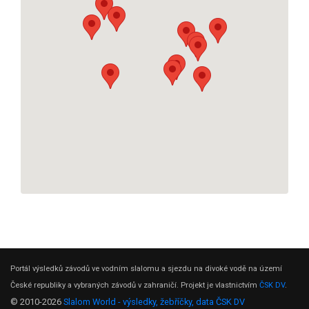
Portál výsledků závodů ve vodním slalomu a sjezdu na divoké vodě na území
České republiky a vybraných závodů v zahraničí. Projekt je vlastnictvím
ČSK DV
.
© 2010-2026
Slalom World - výsledky, žebříčky, data ČSK DV