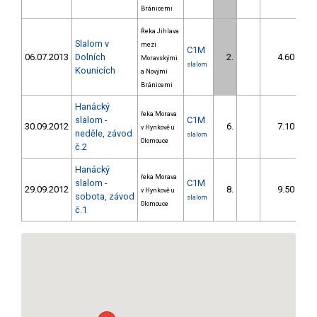
Bránicemi
Řeka Jihlava
Slalom v
mezi
C1M
06.07.2013
Dolních
2.
4.60
Moravskými
slalom
Kounicích
a Novými
Bránicemi
Hanácký
řeka Morava
slalom -
C1M
30.09.2012
6.
7.10
v Hynkově u
neděle, závod
slalom
Olomouce
č.2
Hanácký
řeka Morava
slalom -
C1M
29.09.2012
8.
9.50
v Hynkově u
sobota, závod
slalom
Olomouce
č.1