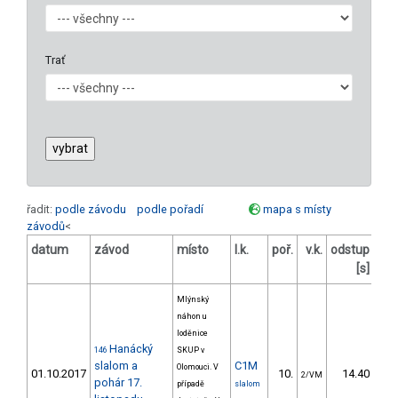
Trať
řadit:
podle závodu
podle pořadí
mapa s místy
závodů
<
datum
závod
místo
l.k.
poř.
v.k.
odstup
ods
[s]
Mlýnský
náhon u
loděnice
Hanácký
146
SKUP v
slalom a
C1M
Olomouci. V
01.10.2017
10.
14.40
2/VM
pohár 17.
případě
slalom