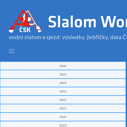
vodní slalom a sjezd: výsledky, žebříčky, data
2026
2025
2024
2023
2022
2021
2020
2019