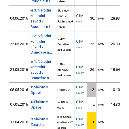
Roudnici n.L.
Labem
3. Národní
63
Slalomový
kontrolní
C1M
kanál v
04.06.2016
30.
28.93
4/VM
závod v
Roudnici nad
slalom
Roudnici n.L.
Labem
2. Národní
57
USD v
kontrolní
C1M
22.05.2016
25.
20.30
Brandýse
3/VM
závod v
slalom
nad Labem
Brandýse n.L.
1. Národní
56
USD v
kontrolní
C1M
21.05.2016
26.
18.64
Brandýse
5/VM
závod v
slalom
nad Labem
Brandýse n.L.
Slalom v
C1M
45
08.05.2016
2.
10.10
USD Opava
1/VM
Opavě
slalom
Slalom v
C1M
44
na USD v
07.05.2016
5.
14.30
1/VM
Opavě
Opavě
slalom
řeka Sázava
Slalom v
C1M
23
17.04.2016
1.
u loděnice VS
1/VM
Zábřehu
slalom
Zábřeh