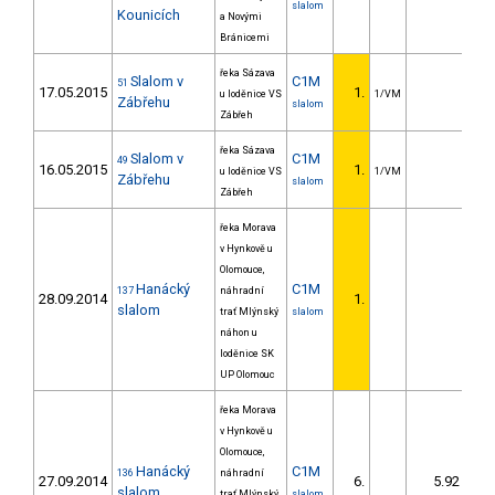
slalom
Kounicích
a Novými
Bránicemi
řeka Sázava
Slalom v
C1M
51
17.05.2015
1.
u loděnice VS
1/VM
Zábřehu
slalom
Zábřeh
řeka Sázava
Slalom v
C1M
49
16.05.2015
1.
u loděnice VS
1/VM
Zábřehu
slalom
Zábřeh
řeka Morava
v Hynkově u
Olomouce,
Hanácký
C1M
137
náhradní
28.09.2014
1.
slalom
trať Mlýnský
slalom
náhon u
loděnice SK
UP Olomouc
řeka Morava
v Hynkově u
Olomouce,
Hanácký
C1M
136
náhradní
27.09.2014
6.
5.92
slalom
trať Mlýnský
slalom