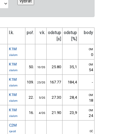
l.k.
poř.
v.k.
odstup
odstup
body
[s]
[%]
K1M
OM
0
slalom
K1M
OM
50.
25.80
35,1
10/DS
54
slalom
K1M
109.
167.77
184,4
-
25/DS
slalom
K1M
OM
22.
27.30
28,4
5/DS
18
slalom
K1M
OM
16.
21.90
23,9
4/DS
24
slalom
C2M
sjezd
OČ