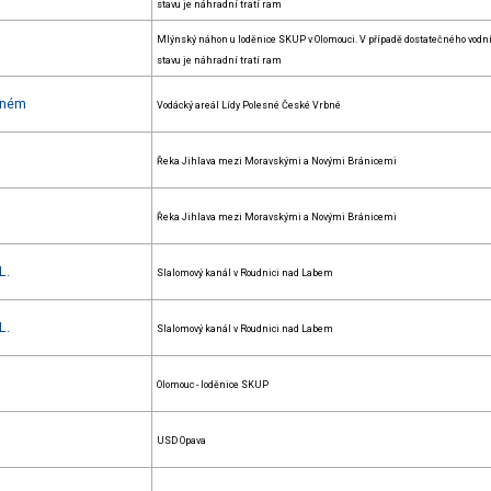
stavu je náhradní tratí ram
Mlýnský náhon u loděnice SKUP v Olomouci. V případě dostatečného vodn
stavu je náhradní tratí ram
bném
Vodácký areál Lídy Polesné České Vrbné
Řeka Jihlava mezi Moravskými a Novými Bránicemi
Řeka Jihlava mezi Moravskými a Novými Bránicemi
L.
Slalomový kanál v Roudnici nad Labem
L.
Slalomový kanál v Roudnici nad Labem
Olomouc - loděnice SKUP
USD Opava