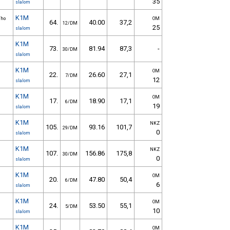
35
slalom
K1M
ího
OM
64.
40.00
37,2
12/DM
25
slalom
K1M
73.
81.94
87,3
-
30/DM
slalom
K1M
OM
22.
26.60
27,1
7/DM
12
slalom
K1M
OM
17.
18.90
17,1
6/DM
19
slalom
K1M
NKZ
105.
93.16
101,7
29/DM
0
slalom
K1M
NKZ
107.
156.86
175,8
30/DM
0
slalom
K1M
OM
20.
47.80
50,4
6/DM
6
slalom
K1M
OM
24.
53.50
55,1
5/DM
10
slalom
K1M
OM