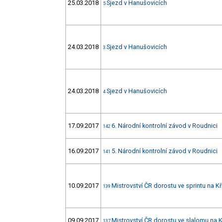
25.03.2018
Sjezd v Hanušovicích
5
24.03.2018
Sjezd v Hanušovicích
3
24.03.2018
Sjezd v Hanušovicích
4
17.09.2017
6. Národní kontrolní závod v Roudnici
142
16.09.2017
5. Národní kontrolní závod v Roudnici
141
10.09.2017
Mistrovství ČR dorostu ve sprintu na Kř
139
09.09.2017
Mistrovství ČR dorostu ve slalomu na K
137