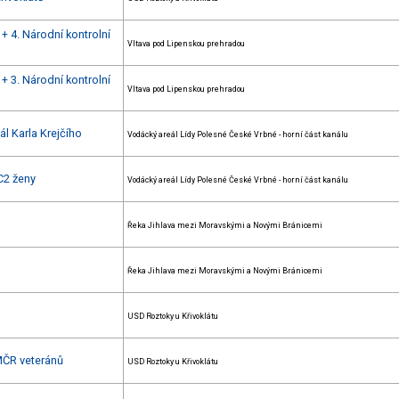
+ 4. Národní kontrolní
Vltava pod Lipenskou prehradou
+ 3. Národní kontrolní
Vltava pod Lipenskou prehradou
l Karla Krejčího
Vodácký areál Lídy Polesné České Vrbné - horní část kanálu
C2 ženy
Vodácký areál Lídy Polesné České Vrbné - horní část kanálu
Řeka Jihlava mezi Moravskými a Novými Bránicemi
Řeka Jihlava mezi Moravskými a Novými Bránicemi
USD Roztoky u Křivoklátu
 MČR veteránů
USD Roztoky u Křivoklátu