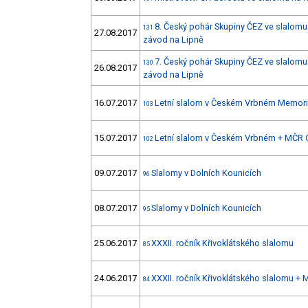
8. Český pohár Skupiny ČEZ ve slalomu 
131
27.08.2017
závod na Lipně
7. Český pohár Skupiny ČEZ ve slalomu 
130
26.08.2017
závod na Lipně
16.07.2017
Letní slalom v Českém Vrbném Memoriá
103
15.07.2017
Letní slalom v Českém Vrbném + MČR 
102
09.07.2017
Slalomy v Dolních Kounicích
96
08.07.2017
Slalomy v Dolních Kounicích
95
25.06.2017
XXXII. ročník Křivoklátského slalomu
85
24.06.2017
XXXII. ročník Křivoklátského slalomu +
84