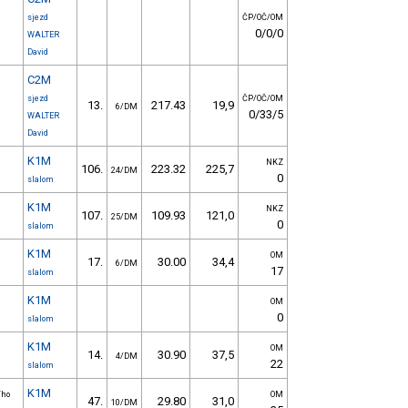
sjezd
ČP/OČ/OM
0/0/0
WALTER
David
C2M
sjezd
ČP/OČ/OM
13.
217.43
19,9
6/DM
0/33/5
WALTER
David
K1M
NKZ
106.
223.32
225,7
24/DM
0
slalom
K1M
NKZ
107.
109.93
121,0
25/DM
0
slalom
K1M
OM
17.
30.00
34,4
6/DM
17
slalom
K1M
OM
0
slalom
K1M
OM
14.
30.90
37,5
4/DM
22
slalom
K1M
ího
OM
47.
29.80
31,0
10/DM