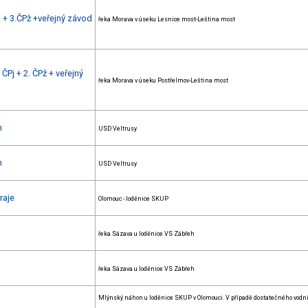
 + 3.ČPž +veřejný závod
řeka Morava v úseku Lesnice most-Leština most
Pj + 2. ČPž + veřejný
řeka Morava v úseku Postřelmov-Leština most
h
USD Veltrusy
h
USD Veltrusy
raje
Olomouc - loděnice SKUP
řeka Sázava u loděnice VS Zábřeh
řeka Sázava u loděnice VS Zábřeh
Mlýnský náhon u loděnice SKUP v Olomouci. V případě dostatečného vodn