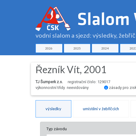
vodní slalom a sjezd: výsledky, žebří
2026
2025
2024
202
Řezník Vít, 2001
TJ Šumperk z.s.
registrační číslo: 129017
výkonnostní třídy neevidovány
zásady pro zis
výsledky
umístění v žebříčcích
Typ závodu