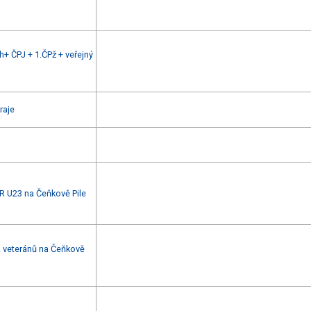
+ ČPJ + 1.ČPž + veřejný
raje
R U23 na Čeňkově Pile
 veteránů na Čeňkově