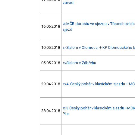
závod
MČR dorostu ve sjezdu v Třebechovicích
78
16.06.2018
sjezd
10.05.2018
Slalom v Olomouci + KP Olomouckého k
47
05.05.2018
Slalom v Zábřehu
45
29.04.2018
4. Český pohár v klasickém sjezdu + MČ
35
3.Český pohár v klasickém sjezdu +MČR
33
28.04.2018
Pile