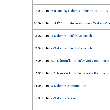
24.09.2016
Hanácký slalom a Pohár 17. listopadu
128
10.09.2016
MČR dorostu ve slalomu v Českém Vr
123
03.07.2016
Slalom v Dolních Kounicích
86
02.07.2016
Slalom v Dolních Kounicích
85
05.06.2016
4. Národní kontrolní závod v Roudnici n.
64
04.06.2016
3. Národní kontrolní závod v Roudnici n.
63
11.05.2016
Slalom v Olomouci + KP
46
08.05.2016
Slalom v Opavě
45