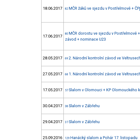
18.06.2017
MČR žáků ve sjezdu v Postřelmově + ČPj
82
MČR dorostu ve sjezdu v Postřelmově + Č
80
17.06.2017
závod + nominace U23
28.05.2017
2. Národní kontrolní závod ve Veltrusec
69
27.05.2017
1. Národní kontrolní závod ve Veltrusec
68
17.05.2017
Slalom v Olomouci + KP Olomouckého k
57
30.04.2017
Slalom v Zábřehu
38
29.04.2017
Slalom v Zábřehu
37
25.09.2016
Hanácký slalom a Pohár 17. listopadu
129