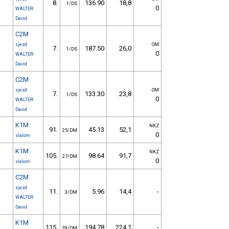
8.
136.90
18,8
1/DS
0
WALTER
David
C2M
sjezd
OM
7.
187.50
26,0
1/DS
0
WALTER
David
C2M
sjezd
OM
7.
133.30
23,8
1/DS
0
WALTER
David
K1M
NKZ
91.
45.13
52,1
25/DM
0
slalom
K1M
NKZ
105.
98.64
91,7
27/DM
0
slalom
C2M
sjezd
11.
5.96
14,4
-
3/DM
WALTER
David
K1M
115.
194.78
224,1
-
39/DM