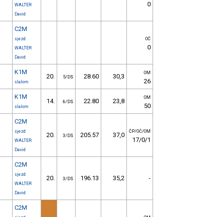
0
WALTER
David
C2M
sjezd
OČ
0
WALTER
David
K1M
OM
20.
28.60
30,3
5/DS
26
slalom
K1M
OM
14.
22.80
23,8
6/DS
50
slalom
C2M
sjezd
ČP/OČ/OM
20.
205.57
37,0
3/DS
17/0/1
WALTER
David
C2M
sjezd
20.
196.13
35,2
-
3/DS
WALTER
David
C2M