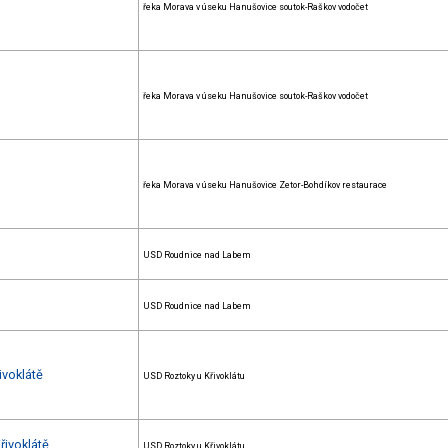
řeka Morava v úseku Hanušovice soutok-Raškov vodočet
řeka Morava v úseku Hanušovice soutok-Raškov vodočet
řeka Morava v úseku Hanušovice Zetor-Bohdíkov restaurace
USD Roudnice nad Labem
USD Roudnice nad Labem
ivoklátě
USD Roztoky u Křivoklátu
řivoklátě
USD Roztoky u Křivoklátu