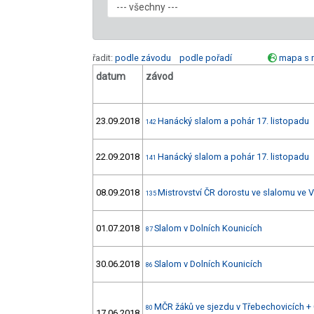
řadit:
podle závodu
podle pořadí
mapa s 
datum
závod
23.09.2018
Hanácký slalom a pohár 17. listopadu
142
22.09.2018
Hanácký slalom a pohár 17. listopadu
141
08.09.2018
Mistrovství ČR dorostu ve slalomu ve 
135
01.07.2018
Slalom v Dolních Kounicích
87
30.06.2018
Slalom v Dolních Kounicích
86
MČR žáků ve sjezdu v Třebechovicích + 
80
17.06.2018