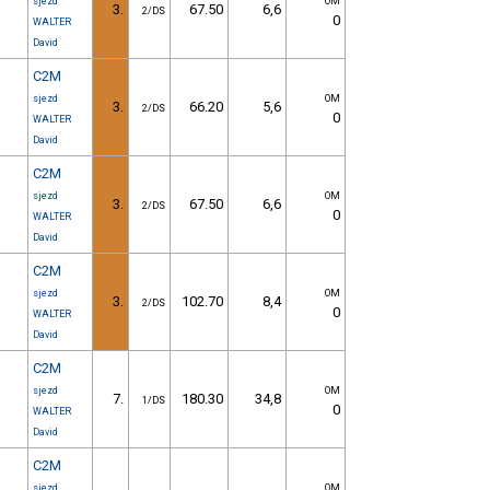
sjezd
OM
3.
67.50
6,6
2/DS
0
WALTER
David
C2M
sjezd
OM
3.
66.20
5,6
2/DS
0
WALTER
David
C2M
sjezd
OM
3.
67.50
6,6
2/DS
0
WALTER
David
C2M
sjezd
OM
3.
102.70
8,4
2/DS
0
WALTER
David
C2M
sjezd
OM
7.
180.30
34,8
1/DS
0
WALTER
David
C2M
sjezd
OM