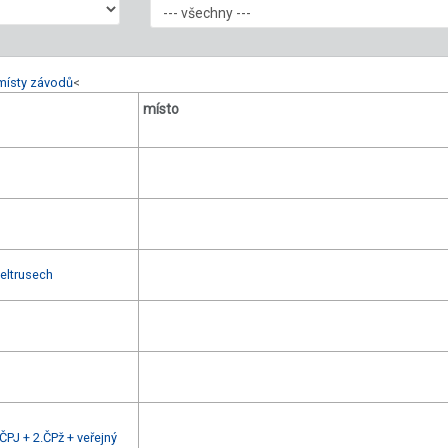
místy závodů
<
místo
Veltrusech
ČPJ + 2.ČPž + veřejný