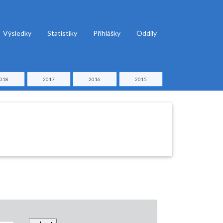
Výsledky
Statistiky
Přihlášky
Oddíly
018
2017
2016
2015