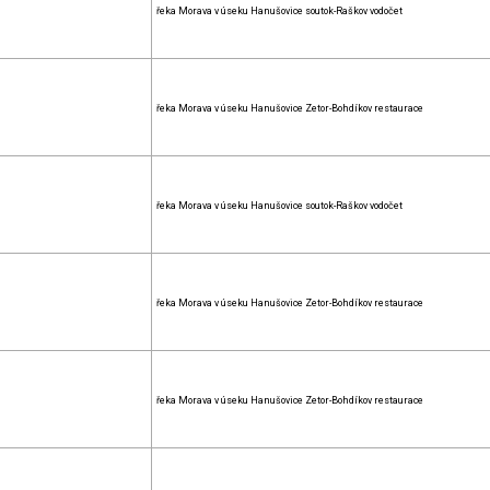
řeka Morava v úseku Hanušovice soutok-Raškov vodočet
řeka Morava v úseku Hanušovice Zetor-Bohdíkov restaurace
řeka Morava v úseku Hanušovice soutok-Raškov vodočet
řeka Morava v úseku Hanušovice Zetor-Bohdíkov restaurace
řeka Morava v úseku Hanušovice Zetor-Bohdíkov restaurace