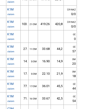
slalom
K1M
ČP/NKZ
0/0
slalom
K1M
ČP/NKZ
103.
419.26
420,8
21/DM
0/0
slalom
K1M
OČ
0
slalom
K1M
OČ
27.
33.68
44,2
11/DM
57
slalom
K1M
OM
14.
16.90
14,9
5/DM
20
slalom
K1M
OM
17.
22.10
21,9
5/DM
18
slalom
K1M
OČ
77.
36.01
45,5
17/DM
44
slalom
K1M
OČ
71.
33.67
42,5
16/DM
54
slalom
C2M