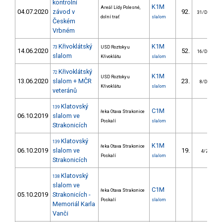
kontrolní
K1M
Areál Lídy Polesné,
04.07.2020
závod v
92.
31/DM
dolní trať
slalom
Českém
Vrbném
Křivoklátský
K1M
73
USD Roztoky u
14.06.2020
52.
16/DM
slalom
Křivoklátu
slalom
Křivoklátský
72
K1M
USD Roztoky u
13.06.2020
slalom + MČR
23.
8/DM
Křivoklátu
slalom
veteránů
Klatovský
139
C1M
řeka Otava Strakonice
06.10.2019
slalom ve
Poskalí
slalom
Strakonicích
Klatovský
139
K1M
řeka Otava Strakonice
06.10.2019
slalom ve
19.
4/ZS
Poskalí
slalom
Strakonicích
Klatovský
138
slalom ve
C1M
řeka Otava Strakonice
05.10.2019
Strakonicích -
Poskalí
slalom
Memoriál Karla
Vanči