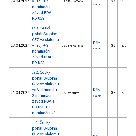
28.04.2024
v Troji + 4.
34.
USD Praha Troja
14/U23
slalom
nominační
závod RDA a
RD U23
3. Český
36
pohár Skupiny
ČEZ ve slalomu
K1M
27.04.2024
v Troji + 3.
36.
USD Praha Troja
15/U23
slalom
nominační
závod RDA a
RD U23
2. Český
31
pohár Skupina
ČEZ ve slalomu
ve Veltrusech+
K1M
21.04.2024
37.
USD Veltrusy
15/U23
2 nominační
slalom
závod RDA a
RD U23 + 1
nominační zá
1. Český
30
pohár Skupina
ČEZ ve slalomu