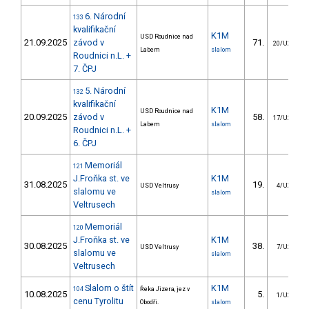
6. Národní
133
kvalifikační
K1M
USD Roudnice nad
21.09.2025
závod v
71.
20/U23
Labem
slalom
Roudnici n.L. +
7. ČPJ
5. Národní
132
kvalifikační
K1M
USD Roudnice nad
20.09.2025
závod v
58.
17/U23
Labem
slalom
Roudnici n.L. +
6. ČPJ
Memoriál
121
J.Froňka st. ve
K1M
31.08.2025
19.
USD Veltrusy
4/U23
slalomu ve
slalom
Veltrusech
Memoriál
120
J.Froňka st. ve
K1M
30.08.2025
38.
USD Veltrusy
7/U23
slalomu ve
slalom
Veltrusech
Slalom o štít
K1M
104
Řeka Jizera, jez v
10.08.2025
5.
1/U23
cenu Tyrolitu
Obodři.
slalom