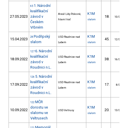
1. Národní
65
kvalifikační
K1M
Areál Lídy Polesné,
27.05.2023
závod v
18.
10/DS
hlavní trať
slalom
Českém
Vrbném
Podřipský
K1M
28
USD Roudnice nad
15.04.2023
45.
12/DS
slalom
Labem
slalom
6. Národní
127
kvalifikační
K1M
USD Roudnice nad
18.09.2022
38.
16/DS
závod v
Labem
slalom
Roudnici n.L.
5. Národní
126
kvalifikační
K1M
USD Roudnice nad
17.09.2022
17.
8/DS
závod v
Labem
slalom
Roudnici n.L.
MČR
122
dorostu ve
K1M
10.09.2022
20.
USD Veltrusy
13/DS
slalomu ve
slalom
Veltrusech
Memoriál
121