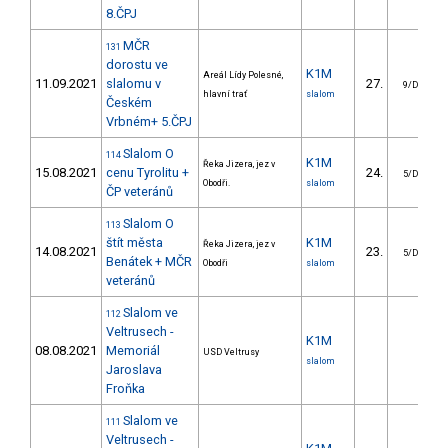
8.ČPJ
MČR
131
dorostu ve
K1M
Areál Lídy Polesné,
11.09.2021
slalomu v
27.
9/DM
hlavní trať
slalom
Českém
Vrbném+ 5.ČPJ
Slalom O
114
K1M
Řeka Jizera, jez v
15.08.2021
cenu Tyrolitu +
24.
5/DM
Obodři.
slalom
ČP veteránů
Slalom O
113
štít města
K1M
Řeka Jizera, jez v
14.08.2021
23.
5/DM
Benátek + MČR
Obodři
slalom
veteránů
Slalom ve
112
Veltrusech -
K1M
08.08.2021
Memoriál
USD Veltrusy
slalom
Jaroslava
Froňka
Slalom ve
111
Veltrusech -