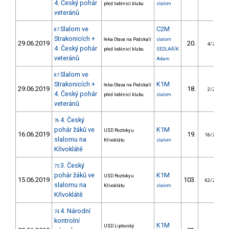
4. Český pohár
před loděnicí klubu
slalom
veteránů
Slalom ve
C2M
87
Strakonicích +
řeka Otava na Podskalí
slalom
29.06.2019
20.
4/ZS
4. Český pohár
před loděnicí klubu
SEDLAŘÍK
veteránů
Adam
Slalom ve
87
Strakonicích +
K1M
řeka Otava na Podskalí
29.06.2019
18.
2/ZS
4. Český pohár
před loděnicí klubu
slalom
veteránů
4. Český
76
pohár žáků ve
K1M
USD Roztoky u
16.06.2019
19.
16/ZS
slalomu na
Křivoklátu
slalom
Křivoklátě
3. Český
75
pohár žáků ve
K1M
USD Roztoky u
15.06.2019
103.
62/ZS
slalomu na
Křivoklátu
slalom
Křivoklátě
4. Národní
74
kontrolní
K1M
USD Liptovský