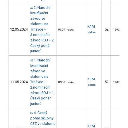
2. Národní
47
kvalifikační
závod ve
slalomu na
K1M
12.05.2024
Trnávce +
52.
USD Trnávka
15/U23
slalom
3.nominační
závod RDJ + 2.
Český pohár
juniorů
1. Národní
46
kvalifikační
závod ve
slalomu na
K1M
11.05.2024
Trnávce +
52.
USD Trnávka
17/U23
slalom
2.nominační
závod RDJ + 1.
Český pohár
juniorů
4. Český
37
pohár Skupiny
ČEZ ve slalomu
K1M