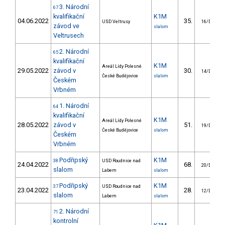
3. Národní
67
kvalifikační
K1M
04.06.2022
35.
USD Veltrusy
16/DS
závod ve
slalom
Veltrusech
2. Národní
65
kvalifikační
K1M
Areál Lídy Polesné
29.05.2022
závod v
30.
14/DS
České Budějovice
slalom
Českém
Vrbném
1. Národní
64
kvalifikační
K1M
Areál Lídy Polesné
28.05.2022
závod v
51.
19/DS
České Budějovice
slalom
Českém
Vrbném
Podřipský
K1M
38
USD Roudnice nad
24.04.2022
68.
20/DS
slalom
Labem
slalom
Podřipský
K1M
37
USD Roudnice nad
23.04.2022
28.
12/DS
slalom
Labem
slalom
2. Národní
71
kontrolní