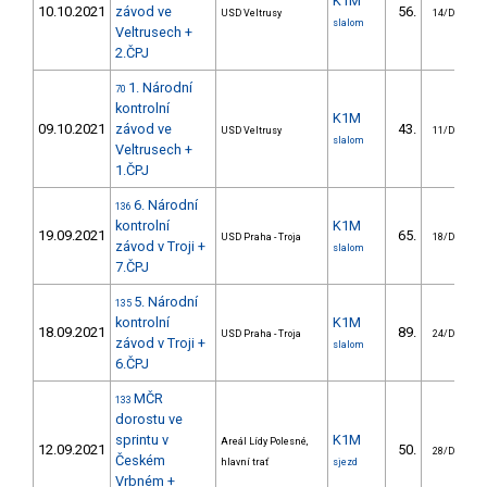
K1M
10.10.2021
závod ve
56.
USD Veltrusy
14/DM
slalom
Veltrusech +
2.ČPJ
1. Národní
70
kontrolní
K1M
09.10.2021
závod ve
43.
USD Veltrusy
11/DM
slalom
Veltrusech +
1.ČPJ
6. Národní
136
kontrolní
K1M
19.09.2021
65.
USD Praha - Troja
18/DM
závod v Troji +
slalom
7.ČPJ
5. Národní
135
kontrolní
K1M
18.09.2021
89.
USD Praha - Troja
24/DM
závod v Troji +
slalom
6.ČPJ
MČR
133
dorostu ve
sprintu v
K1M
Areál Lídy Polesné,
12.09.2021
50.
28/DM
Českém
hlavní trať
sjezd
Vrbném +