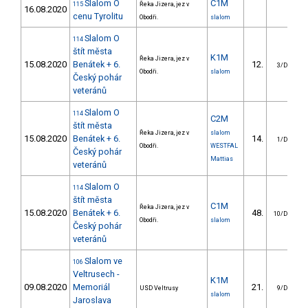
Slalom O
C1M
115
Řeka Jizera, jez v
16.08.2020
cenu Tyrolitu
Obodři.
slalom
Slalom O
114
štít města
K1M
Řeka Jizera, jez v
15.08.2020
Benátek + 6.
12.
3/DM
Obodři.
slalom
Český pohár
veteránů
Slalom O
114
C2M
štít města
Řeka Jizera, jez v
slalom
15.08.2020
Benátek + 6.
14.
1/DM
Obodři.
WESTFAL
Český pohár
Mattias
veteránů
Slalom O
114
štít města
C1M
Řeka Jizera, jez v
15.08.2020
Benátek + 6.
48.
10/DM
Obodři.
slalom
Český pohár
veteránů
Slalom ve
106
Veltrusech -
K1M
09.08.2020
Memoriál
21.
USD Veltrusy
9/DM
slalom
Jaroslava