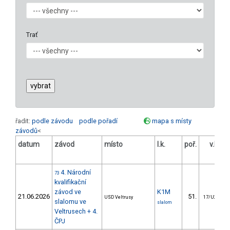
Trať
řadit:
podle závodu
podle pořadí
mapa s místy
závodů
<
datum
závod
místo
l.k.
poř.
v.k.
o
4. Národní
73
kvalifikační
závod ve
K1M
21.06.2026
51.
USD Veltrusy
17/U23
slalomu ve
slalom
Veltrusech + 4.
ČPJ