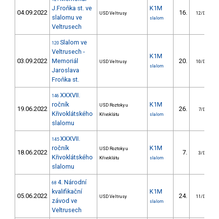
J.Froňka st. ve
K1M
04.09.2022
16.
USD Veltrusy
12/DS
slalomu ve
slalom
Veltrusech
Slalom ve
120
Veltrusech -
K1M
03.09.2022
Memoriál
20.
USD Veltrusy
10/DS
slalom
Jaroslava
Froňka st.
XXXVII.
146
ročník
K1M
USD Roztoky u
19.06.2022
26.
7/DS
Křivoklátského
Křivoklátu
slalom
slalomu
XXXVII.
145
ročník
K1M
USD Roztoky u
18.06.2022
7.
3/DS
Křivoklátského
Křivoklátu
slalom
slalomu
4. Národní
68
kvalifikační
K1M
05.06.2022
24.
USD Veltrusy
11/DS
závod ve
slalom
Veltrusech