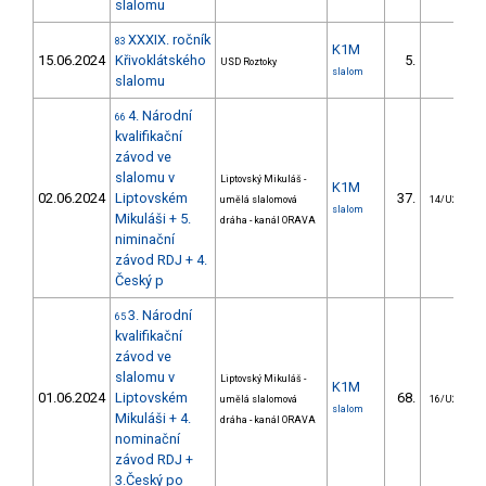
slalomu
XXXIX. ročník
83
K1M
15.06.2024
Křivoklátského
5.
USD Roztoky
slalom
slalomu
4. Národní
66
kvalifikační
závod ve
slalomu v
Liptovský Mikuláš -
K1M
02.06.2024
Liptovském
37.
umělá slalomová
14/U23
slalom
Mikuláši + 5.
dráha - kanál ORAVA
niminační
závod RDJ + 4.
Český p
3. Národní
65
kvalifikační
závod ve
slalomu v
Liptovský Mikuláš -
K1M
01.06.2024
Liptovském
68.
umělá slalomová
16/U23
slalom
Mikuláši + 4.
dráha - kanál ORAVA
nominační
závod RDJ +
3.Český po