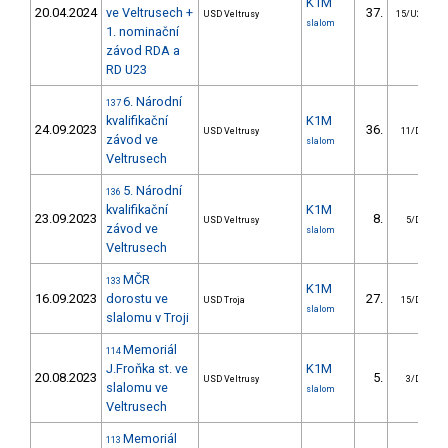
K1M
20.04.2024
ve Veltrusech +
37.
USD Veltrusy
15/U23
slalom
1. nominační
závod RDA a
RD U23
6. Národní
137
kvalifikační
K1M
24.09.2023
36.
USD Veltrusy
11/DS
závod ve
slalom
Veltrusech
5. Národní
136
kvalifikační
K1M
23.09.2023
8.
USD Veltrusy
5/DS
závod ve
slalom
Veltrusech
MČR
133
K1M
16.09.2023
dorostu ve
27.
USD Troja
15/DS
slalom
slalomu v Troji
Memoriál
114
J.Froňka st. ve
K1M
20.08.2023
5.
USD Veltrusy
3/DS
slalomu ve
slalom
Veltrusech
Memoriál
113