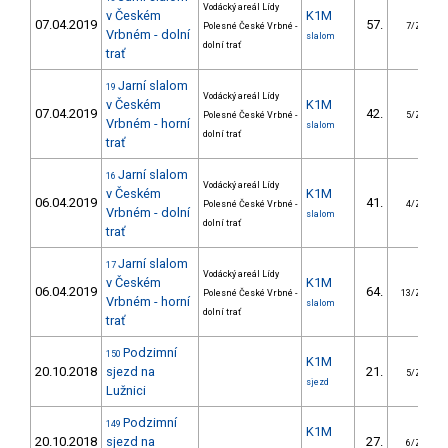
Vodácký areál Lídy
v Českém
K1M
07.04.2019
57.
Polesné České Vrbné -
7/ZS
Vrbném - dolní
slalom
dolní trať
trať
Jarní slalom
19
Vodácký areál Lídy
v Českém
K1M
07.04.2019
42.
Polesné České Vrbné -
5/ZS
Vrbném - horní
slalom
dolní trať
trať
Jarní slalom
16
Vodácký areál Lídy
v Českém
K1M
06.04.2019
41.
Polesné České Vrbné -
4/ZS
Vrbném - dolní
slalom
dolní trať
trať
Jarní slalom
17
Vodácký areál Lídy
v Českém
K1M
06.04.2019
64.
Polesné České Vrbné -
13/ZS
Vrbném - horní
slalom
dolní trať
trať
Podzimní
150
K1M
20.10.2018
sjezd na
21.
5/ZS
sjezd
Lužnici
Podzimní
149
K1M
20.10.2018
sjezd na
27.
6/ZS