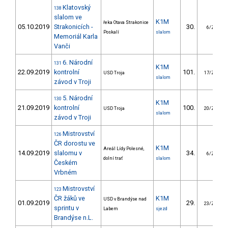
Klatovský
138
slalom ve
K1M
řeka Otava Strakonice
05.10.2019
Strakonicích -
30.
6/ZS
Poskalí
slalom
Memoriál Karla
Vanči
6. Národní
131
K1M
22.09.2019
kontrolní
101.
USD Troja
17/ZS
slalom
závod v Troji
5. Národní
130
K1M
21.09.2019
kontrolní
100.
USD Troja
20/ZS
slalom
závod v Troji
Mistrovství
126
ČR dorostu ve
K1M
Areál Lídy Polesné,
14.09.2019
slalomu v
34.
6/ZS
dolní trať
slalom
Českém
Vrbném
Mistrovství
123
ČR žáků ve
K1M
USD v Brandýse nad
01.09.2019
29.
23/ZS
sprintu v
Labem
sjezd
Brandýse n.L.