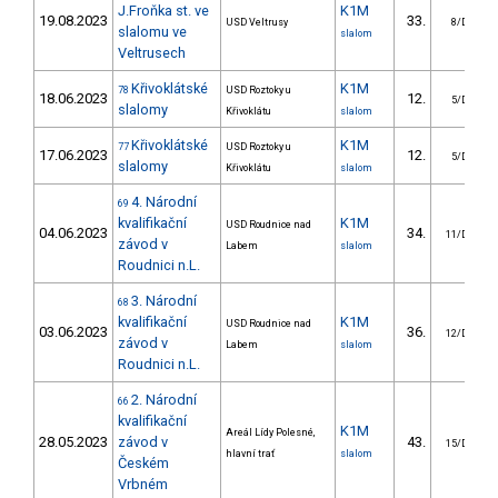
J.Froňka st. ve
K1M
19.08.2023
33.
USD Veltrusy
8/DS
slalomu ve
slalom
Veltrusech
Křivoklátské
K1M
78
USD Roztoky u
18.06.2023
12.
5/DS
slalomy
Křivoklátu
slalom
Křivoklátské
K1M
77
USD Roztoky u
17.06.2023
12.
5/DS
slalomy
Křivoklátu
slalom
4. Národní
69
kvalifikační
K1M
USD Roudnice nad
04.06.2023
34.
11/DS
závod v
Labem
slalom
Roudnici n.L.
3. Národní
68
kvalifikační
K1M
USD Roudnice nad
03.06.2023
36.
12/DS
závod v
Labem
slalom
Roudnici n.L.
2. Národní
66
kvalifikační
K1M
Areál Lídy Polesné,
28.05.2023
závod v
43.
15/DS
hlavní trať
slalom
Českém
Vrbném