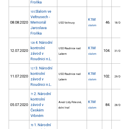
Froňka
Slalom ve
105
Veltrusech -
K1M
08.08.2020
Memoriál
46.
USD Veltrusy
18/DM
slalom
Jaroslava
Froňka
4. Národní
128
kontrolní
K1M
USD Roudnice nad
12.07.2020
104.
31/DM
závod v
Labem
slalom
Roudnici n.L.
3. Národní
127
kontrolní
K1M
USD Roudnice nad
11.07.2020
102.
29/DM
závod v
Labem
slalom
Roudnici n.L.
2. Národní
71
kontrolní
K1M
Areál Lídy Polesné,
05.07.2020
závod v
84.
28/DM
dolní trať
slalom
Českém
Vrbném
1. Národní
70