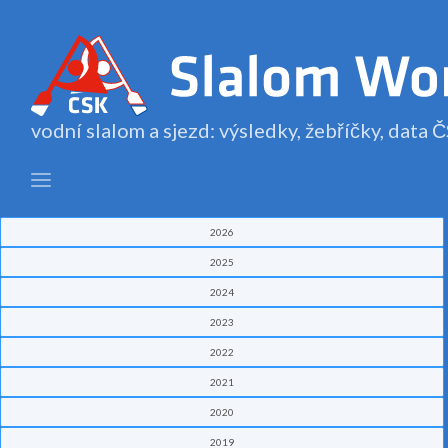
vodní slalom a sjezd: výsledky, žebříčky, data
2026
2025
2024
2023
2022
2021
2020
2019