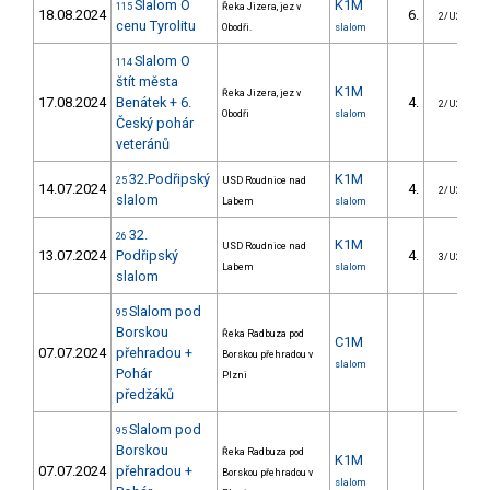
Slalom O
K1M
115
Řeka Jizera, jez v
18.08.2024
6.
2/U23
cenu Tyrolitu
Obodři.
slalom
Slalom O
114
štít města
K1M
Řeka Jizera, jez v
17.08.2024
Benátek + 6.
4.
2/U23
Obodři
slalom
Český pohár
veteránů
32.Podřipský
K1M
25
USD Roudnice nad
14.07.2024
4.
2/U23
slalom
Labem
slalom
32.
26
K1M
USD Roudnice nad
13.07.2024
Podřipský
4.
3/U23
Labem
slalom
slalom
Slalom pod
95
Borskou
Řeka Radbuza pod
C1M
07.07.2024
přehradou +
Borskou přehradou v
slalom
Pohár
Plzni
předžáků
Slalom pod
95
Borskou
Řeka Radbuza pod
K1M
07.07.2024
přehradou +
Borskou přehradou v
slalom