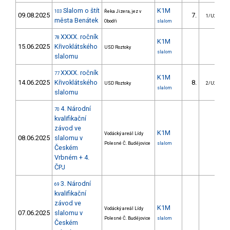
Slalom o štít
K1M
103
Řeka Jizera, jez v
09.08.2025
7.
1/U23
města Benátek
Obodři
slalom
XXXX. ročník
78
K1M
15.06.2025
Křivoklátského
USD Roztoky
slalom
slalomu
XXXX. ročník
77
K1M
14.06.2025
Křivoklátského
8.
USD Roztoky
2/U23
slalom
slalomu
4. Národní
70
kvalifikační
závod ve
K1M
Vodácký areál Lídy
08.06.2025
slalomu v
Polesné Č. Budějovice
slalom
Českém
Vrbném + 4.
ČPJ
3. Národní
69
kvalifikační
závod ve
K1M
Vodácký areál Lídy
07.06.2025
slalomu v
Polesné Č. Budějovice
slalom
Českém