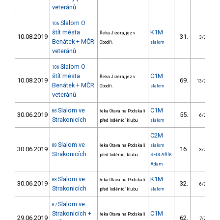
veteránů
Slalom O
106
štít města
K1M
Řeka Jizera, jez v
10.08.2019
31.
3/ZS
Benátek + MČR
Obodři.
slalom
veteránů
Slalom O
106
štít města
C1M
Řeka Jizera, jez v
10.08.2019
69.
13/ZS
Benátek + MČR
Obodři.
slalom
veteránů
Slalom ve
C1M
88
řeka Otava na Podskalí
30.06.2019
55.
6/ZS
Strakonicích
před loděnicí klubu
slalom
C2M
Slalom ve
88
řeka Otava na Podskalí
slalom
30.06.2019
16.
3/ZS
Strakonicích
před loděnicí klubu
SEDLAŘÍK
Adam
Slalom ve
K1M
88
řeka Otava na Podskalí
30.06.2019
32.
6/ZS
Strakonicích
před loděnicí klubu
slalom
Slalom ve
87
Strakonicích +
C1M
řeka Otava na Podskalí
29.06.2019
62.
7/ZS