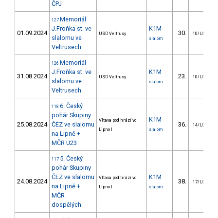
ČPJ
Memoriál
127
J.Froňka st. ve
K1M
01.09.2024
30.
USD Veltrusy
10/U23
slalomu ve
slalom
Veltrusech
Memoriál
126
J.Froňka st. ve
K1M
31.08.2024
23.
USD Veltrusy
10/U23
slalomu ve
slalom
Veltrusech
6. Český
118
pohár Skupiny
K1M
Vltava pod hrází vd
25.08.2024
ČEZ ve slalomu
36.
14/U23
Lipno I
slalom
na Lipně +
MČR U23
5. Český
117
pohár Skupiny
ČEZ ve slalomu
K1M
Vltava pod hrází vd
24.08.2024
38.
17/U23
na Lipně +
Lipno I
slalom
MČR
dospělých