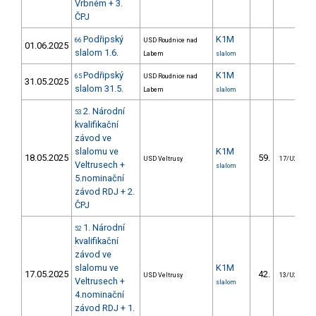
Vrbném + 3.
ČPJ
Podřipský
K1M
66
USD Roudnice nad
01.06.2025
slalom 1.6.
Labem
slalom
Podřipský
K1M
65
USD Roudnice nad
31.05.2025
slalom 31.5.
Labem
slalom
2. Národní
53
kvalifikační
závod ve
slalomu ve
K1M
18.05.2025
59.
USD Veltrusy
17/U23
Veltrusech +
slalom
5.nominační
závod RDJ + 2.
ČPJ
1. Národní
52
kvalifikační
závod ve
slalomu ve
K1M
17.05.2025
42.
USD Veltrusy
13/U23
Veltrusech +
slalom
4.nominační
závod RDJ + 1.