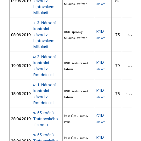
09.06.2019
závod v
82.
Mikuláš - trať Váh
slalom
Liptovském
Mikuláši
3. Národní
73
kontrolní
K1M
USD Liptovský
08.06.2019
závod v
75.
5/ZS
Mikuláš - trať Váh
slalom
Liptovském
Mikuláši
2. Národní
61
kontrolní
K1M
USD Roudnice nad
19.05.2019
79.
9/ZS
závod v
Labem
slalom
Roudnici n.L.
1. Národní
60
kontrolní
K1M
USD Roudnice nad
18.05.2019
78.
10/ZS
závod v
Labem
slalom
Roudnici n.L.
55. ročník
32
C1M
Řeka Úpa - Trutnov
28.04.2019
Trutnovského
Poříčí
slalom
slalomu
55. ročník
32
K1M
Řeka Úpa - Trutnov
28.04.2019
Trutnovského