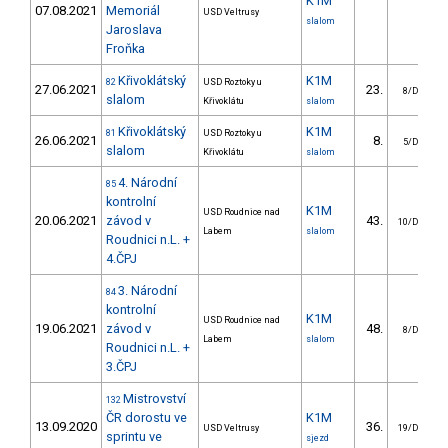
K1M
07.08.2021
Memoriál
USD Veltrusy
slalom
Jaroslava
Froňka
Křivoklátský
K1M
82
USD Roztoky u
27.06.2021
23.
8/DM
slalom
Křivoklátu
slalom
Křivoklátský
K1M
81
USD Roztoky u
26.06.2021
8.
5/DM
slalom
Křivoklátu
slalom
4. Národní
85
kontrolní
K1M
USD Roudnice nad
20.06.2021
závod v
43.
10/DM
Labem
slalom
Roudnici n.L. +
4.ČPJ
3. Národní
84
kontrolní
K1M
USD Roudnice nad
19.06.2021
závod v
48.
8/DM
Labem
slalom
Roudnici n.L. +
3.ČPJ
Mistrovství
132
ČR dorostu ve
K1M
13.09.2020
36.
USD Veltrusy
19/DM
sprintu ve
sjezd