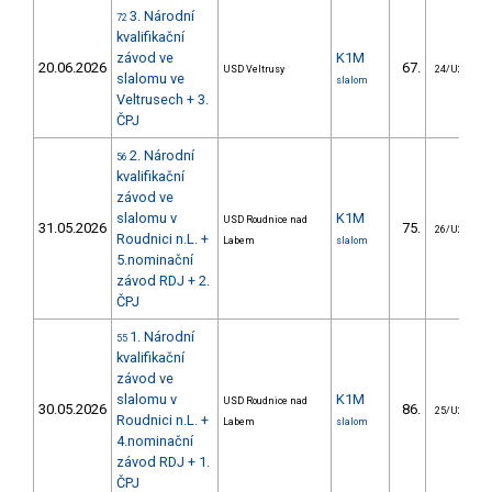
3. Národní
72
kvalifikační
závod ve
K1M
20.06.2026
67.
USD Veltrusy
24/U23
slalomu ve
slalom
Veltrusech + 3.
ČPJ
2. Národní
56
kvalifikační
závod ve
slalomu v
K1M
USD Roudnice nad
31.05.2026
75.
26/U23
Roudnici n.L. +
Labem
slalom
5.nominační
závod RDJ + 2.
ČPJ
1. Národní
55
kvalifikační
závod ve
slalomu v
K1M
USD Roudnice nad
30.05.2026
86.
25/U23
Roudnici n.L. +
Labem
slalom
4.nominační
závod RDJ + 1.
ČPJ