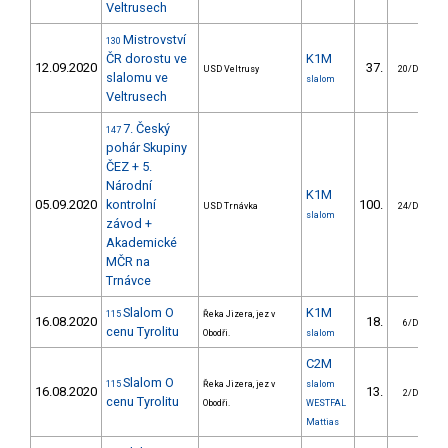
Veltrusech
Mistrovství
130
ČR dorostu ve
K1M
12.09.2020
37.
USD Veltrusy
20/DM
slalomu ve
slalom
Veltrusech
7. Český
147
pohár Skupiny
ČEZ + 5.
Národní
K1M
05.09.2020
kontrolní
100.
USD Trnávka
24/DM
slalom
závod +
Akademické
MČR na
Trnávce
Slalom O
K1M
115
Řeka Jizera, jez v
16.08.2020
18.
6/DM
cenu Tyrolitu
Obodři.
slalom
C2M
Slalom O
115
Řeka Jizera, jez v
slalom
16.08.2020
13.
2/DM
cenu Tyrolitu
Obodři.
WESTFAL
Mattias