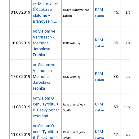
Mistrovství
121
ČR žáků ve
K1M
USD v Brandýse nad
31.08.2019
15.
13/ZS
slalomu v
Labem
slalom
Brandýse n.L.
Slalom ve
109
Veltrusech -
K1M
18.08.2019
Memoriál
36.
USD Veltrusy
3/ZS
slalom
Jaroslava
Froňka
Slalom ve
108
Veltrusech -
K1M
17.08.2019
Memoriál
33.
USD Veltrusy
3/ZS
slalom
Jaroslava
Froňka
Slalom O
107
cenu Tyrolitu +
C1M
Řeka Jizera, jez v
11.08.2019
60.
13/ZS
6. Český pohár
Obodři.
slalom
veteránů
Slalom O
107
cenu Tyrolitu +
K1M
Řeka Jizera, jez v
11.08.2019
17.
4/ZS
6. Český pohár
Obodři.
slalom