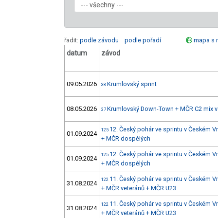
řadit:
podle závodu
podle pořadí
mapa s 
datum
závod
09.05.2026
Krumlovský sprint
38
08.05.2026
Krumlovský Down-Town + MČR C2 mix ve
37
12. Český pohár ve sprintu v Českém V
125
01.09.2024
+ MČR dospělých
12. Český pohár ve sprintu v Českém V
125
01.09.2024
+ MČR dospělých
11. Český pohár ve sprintu v Českém V
122
31.08.2024
+ MČR veteránů + MČR U23
11. Český pohár ve sprintu v Českém V
122
31.08.2024
+ MČR veteránů + MČR U23