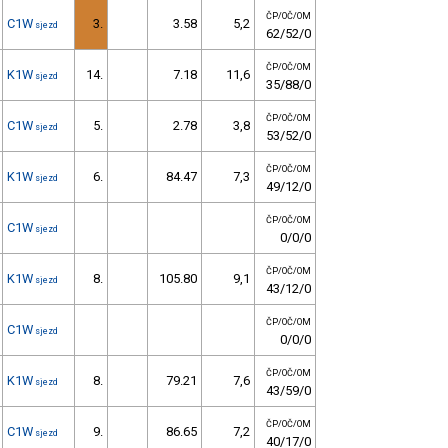
ČP/OČ/OM
C1W
3.
3.58
5,2
sjezd
62/52/0
ČP/OČ/OM
K1W
14.
7.18
11,6
sjezd
35/88/0
ČP/OČ/OM
C1W
5.
2.78
3,8
sjezd
53/52/0
ČP/OČ/OM
K1W
6.
84.47
7,3
sjezd
49/12/0
ČP/OČ/OM
C1W
sjezd
0/0/0
ČP/OČ/OM
K1W
8.
105.80
9,1
sjezd
43/12/0
ČP/OČ/OM
C1W
sjezd
0/0/0
ČP/OČ/OM
K1W
8.
79.21
7,6
sjezd
43/59/0
ČP/OČ/OM
C1W
9.
86.65
7,2
sjezd
40/17/0