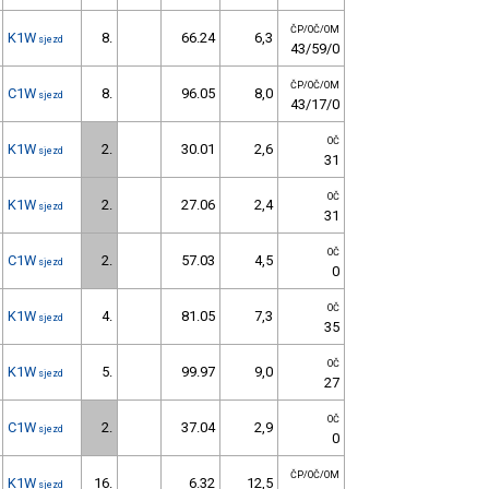
ČP/OČ/OM
K1W
8.
66.24
6,3
sjezd
43/59/0
ČP/OČ/OM
C1W
8.
96.05
8,0
sjezd
43/17/0
OČ
K1W
2.
30.01
2,6
sjezd
31
OČ
K1W
2.
27.06
2,4
sjezd
31
OČ
C1W
2.
57.03
4,5
sjezd
0
OČ
K1W
4.
81.05
7,3
sjezd
35
OČ
K1W
5.
99.97
9,0
sjezd
27
OČ
C1W
2.
37.04
2,9
sjezd
0
ČP/OČ/OM
K1W
16.
6.32
12,5
sjezd