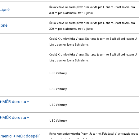
Řeka Vltava ve svém původním korytě pod Lipnem. Start závodu cca
 Lipně
300 m pod slalomovou tratí u jízku
Řeka Vltava ve svém původním korytě pod Lipnem. Start závodu cca
Lipně
300 m pod slalomovou tratí u jízku
Český Krumlov, řeka Vltava. Start pod jezem ve Spolí, cíl pod jezem U
Liry u domku Egona Schieleho:
Český Krumlov, řeka Vltava. Start pod jezem ve Spolí, cíl pod jezem U
Liry u domku Egona Schieleho:
USD Veltrusy
USD Veltrusy
h + MČR dorostu +
USD Veltrusy
h + MČR dorostu +
USD Veltrusy
Řeka Kamenice v úseku Plavy - Jesenné. Pořadatel si vyhrazuje právo
Kamenici + MČR dospělí