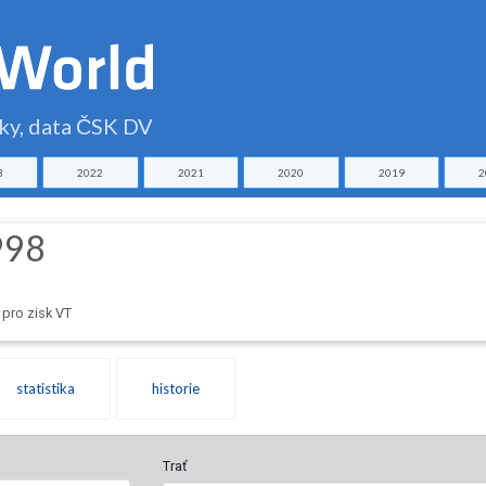
čky, data ČSK DV
3
2022
2021
2020
2019
2
998
pro zisk VT
statistika
historie
Trať