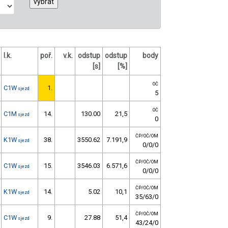
l.k.
poř.
v.k.
odstup
odstup
body
[s]
[%]
OČ
C1W
1.
sjezd
5
OČ
C1M
14.
130.00
21,5
sjezd
0
ČP/OČ/OM
K1W
38.
3550.62
7.191,9
sjezd
0/0/0
ČP/OČ/OM
C1W
15.
3546.03
6.571,6
sjezd
0/0/0
ČP/OČ/OM
K1W
14.
5.02
10,1
sjezd
35/63/0
ČP/OČ/OM
C1W
9.
27.88
51,4
sjezd
43/24/0