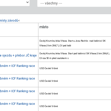
místy závodů
<
místo
Český Krumlov, řeka Vltava. Start u Jezu Rechle - nad loděnicí SK
Vltava (ř.km 284,7 ), Cíl pod lodě
Český Krumlov, řeka Vltava. Start pod loděnicí SK Vltava (ř.km 284,4 ),
 sjezdu + přebor JČ kraje
Cíl cca 50 m před soutokem s
rbném + ICF Ranking race
USD České Vrbné
rbném + ICF Ranking race
USD České Vrbné
rbném + ICF Ranking race
USD České Vrbné
rbném + ICF Ranking race
USD České Vrbné