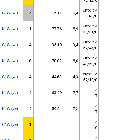
75/12/0
ČP/OČ/OM
C1W
2.
5.11
0,4
sjezd
0/0/0
ČP/OČ/OM
K1W
11.
77.76
8,9
sjezd
35/51/0
ČP/OČ/OM
C1W
4.
35.19
3,4
sjezd
57/43/0
ČP/OČ/OM
K1W
8.
70.02
8,0
sjezd
43/50/0
ČP/OČ/OM
C1W
4.
44.63
4,3
sjezd
57/19/0
OČ
K1W
4.
63.49
7,7
sjezd
17
OČ
K1W
4.
59.54
7,2
sjezd
17
OČ
C1W
1.
sjezd
0
OČ