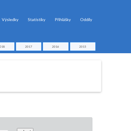
Výsledky
Statistiky
Přihlášky
Oddíly
018
2017
2016
2015