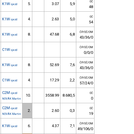
OČ
K1W
5.
3.07
5,9
sjezd
48
OČ
K1W
4.
2.63
5,0
sjezd
54
ČP/OČ/OM
K1W
8.
47.68
6,8
sjezd
43/36/0
ČP/OČ/OM
C1W
sjezd
0/0/0
ČP/OČ/OM
K1W
8.
52.69
7,6
sjezd
43/36/0
ČP/OČ/OM
C1W
4.
17.29
2,2
sjezd
57/24/0
C2M
sjezd
OČ
10.
3558.99
8.680,5
0
NOVÁK Martin
C2M
sjezd
OČ
2.
2.60
0,3
19
NOVÁK Martin
ČP/OČ/OM
K1W
6.
4.37
7,1
sjezd
49/106/0