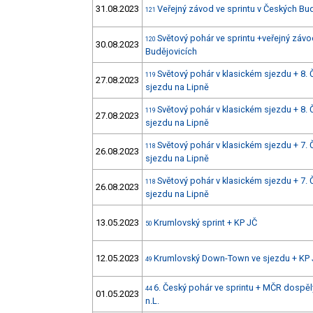
31.08.2023
Veřejný závod ve sprintu v Českých Bu
121
Světový pohár ve sprintu +veřejný závo
120
30.08.2023
Budějovicích
Světový pohár v klasickém sjezdu + 8.
119
27.08.2023
sjezdu na Lipně
Světový pohár v klasickém sjezdu + 8.
119
27.08.2023
sjezdu na Lipně
Světový pohár v klasickém sjezdu + 7.
118
26.08.2023
sjezdu na Lipně
Světový pohár v klasickém sjezdu + 7.
118
26.08.2023
sjezdu na Lipně
13.05.2023
Krumlovský sprint + KP JČ
50
12.05.2023
Krumlovský Down-Town ve sjezdu + KP
49
6. Český pohár ve sprintu + MČR dospěl
44
01.05.2023
n.L.