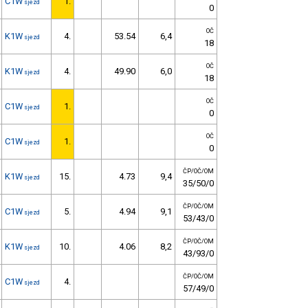
C1W
1.
sjezd
0
OČ
K1W
4.
53.54
6,4
sjezd
18
OČ
K1W
4.
49.90
6,0
sjezd
18
OČ
C1W
1.
sjezd
0
OČ
C1W
1.
sjezd
0
ČP/OČ/OM
K1W
15.
4.73
9,4
sjezd
35/50/0
ČP/OČ/OM
C1W
5.
4.94
9,1
sjezd
53/43/0
ČP/OČ/OM
K1W
10.
4.06
8,2
sjezd
43/93/0
ČP/OČ/OM
C1W
4.
sjezd
57/49/0