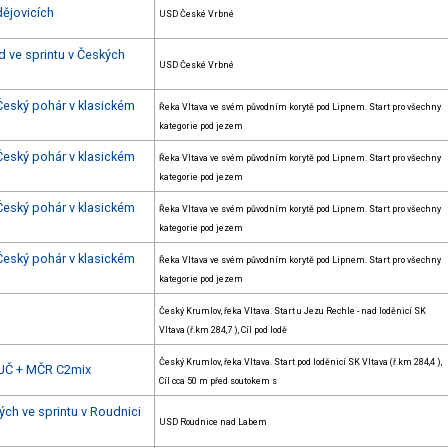
dějovicích
USD České Vrbné
d ve sprintu v Českých
USD České Vrbné
 Český pohár v klasickém
Řeka Vltava ve svém původním korytě pod Lipnem. Start pro všechny
kategorie pod jezem
 Český pohár v klasickém
Řeka Vltava ve svém původním korytě pod Lipnem. Start pro všechny
kategorie pod jezem
 Český pohár v klasickém
Řeka Vltava ve svém původním korytě pod Lipnem. Start pro všechny
kategorie pod jezem
 Český pohár v klasickém
Řeka Vltava ve svém původním korytě pod Lipnem. Start pro všechny
kategorie pod jezem
Český Krumlov, řeka Vltava. Start u Jezu Rechle - nad loděnicí SK
Vltava (ř.km 284,7 ), Cíl pod lodě
Český Krumlov, řeka Vltava. Start pod loděnicí SK Vltava (ř.km 284,4 ),
 JČ + MČR C2mix
Cíl cca 50 m před soutokem s
ých ve sprintu v Roudnici
USD Roudnice nad Labem