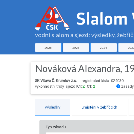
vodní slalom a sjezd: výsledky, žebří
2026
2025
2024
202
Nováková Alexandra, 1
SK Vltava Č. Krumlov z.s.
registrační číslo: 024030
výkonnostní třídy
sjezd
K1:
2
C1:
2
zásady 
výsledky
umístění v žebříčcích
Typ závodu