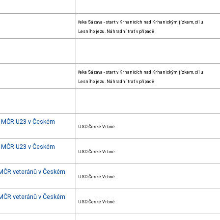
řeka Sázava - start v Krhanicích nad Krhanickým jízkem, cíl u
Lesního jezu. Náhradní trať v případě
řeka Sázava - start v Krhanicích nad Krhanickým jízkem, cíl u
Lesního jezu. Náhradní trať v případě
 + MČR U23 v Českém
USD České Vrbné
 + MČR U23 v Českém
USD České Vrbné
+ MČR veteránů v Českém
USD České Vrbné
+ MČR veteránů v Českém
USD České Vrbné