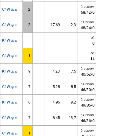
ČP/OČ/OM
C1W
2.
sjezd
68/12/0
ČP/OČ/OM
C1W
2.
17.69
2,3
sjezd
68/24/0
OČ
K1W
sjezd
0
OČ
C1W
1.
sjezd
14
ČP/OČ/OM
K1W
9.
4.23
7,5
sjezd
40/62/0
ČP/OČ/OM
C1W
7.
5.28
8,5
sjezd
46/30/0
ČP/OČ/OM
K1W
6.
4.96
9,2
sjezd
49/86/0
ČP/OČ/OM
C1W
7.
8.45
13,7
sjezd
46/36/0
ČP/OČ/OM
C1W
1.
sjezd