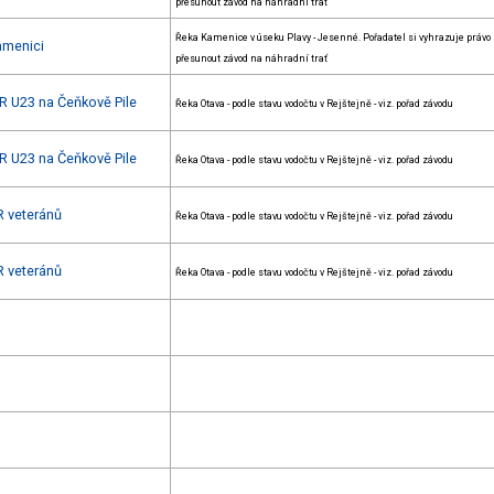
přesunout závod na náhradní trať
Řeka Kamenice v úseku Plavy - Jesenné. Pořadatel si vyhrazuje právo
amenici
přesunout závod na náhradní trať
R U23 na Čeňkově Pile
Řeka Otava - podle stavu vodočtu v Rejštejně - viz. pořad závodu
R U23 na Čeňkově Pile
Řeka Otava - podle stavu vodočtu v Rejštejně - viz. pořad závodu
R veteránů
Řeka Otava - podle stavu vodočtu v Rejštejně - viz. pořad závodu
R veteránů
Řeka Otava - podle stavu vodočtu v Rejštejně - viz. pořad závodu