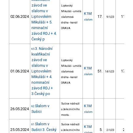
závod ve
Liptovský
slalomu v
Mikuláš - umělá
K1M
02.06.2024
Liptovském
17.
11.02
slalomová
9/U23
slalom
Mikuláši + 5.
dráha - kanál
niminační
ORAVA
závod RDJ + 4.
Český p
3. Národní
65
kvalifikační
závod ve
Liptovský
slalomu v
Mikuláš - umělá
K1M
01.06.2024
Liptovském
51.
17.31
slalomová
14/U23
slalom
Mikuláši + 4.
dráha - kanál
nominační
ORAVA
závod RDJ +
3.Český po
Sušice nádraží
Slalom v
K1M
62
26.05.2024
u železničního
Sušici
slalom
mostu.
Slalom v
61
Sušice nádraží
K1M
25.05.2024
Sušici 3. Český
5.
2.87
u železničního
2/U23
slalom