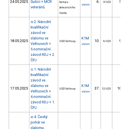
24.05.2025
Sušici + MČR
6.
5.86
kemp u
3/U23
slalom
veteránů
železničního
mostu
2. Národní
53
kvalifikační
závod ve
slalomu ve
K1M
18.05.2025
10.
9.43
USD Veltrusy
6/U23
Veltrusech +
slalom
5.nominační
závod RDJ + 2.
ČPJ
1. Národní
52
kvalifikační
závod ve
slalomu ve
K1M
17.05.2025
37.
10.79
USD Veltrusy
12/U23
Veltrusech +
slalom
4.nominační
závod RDJ + 1.
ČPJ
4. Český
43
pohár ve
slalomu