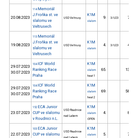
Memoriál
114
J.Froňka st. ve
K1M
20.08.2023
9.
7.53
USD Veltrusy
3/U23
slalomu ve
slalom
Veltrusech
Memoriál
113
J.Froňka st. ve
K1M
19.08.2023
4.
4.86
USD Veltrusy
3/U23
slalomu ve
slalom
Veltrusech
ICF World
K1M
104
29.07.2023
Ranking Race
65.
13.89
slalom
30.07.2023
Praha
heat 1
ICF World
K1M
104
29.07.2023
Ranking Race
69.
58.30
slalom
30.07.2023
Praha
heat 2
ECA Junior
K1M
152
USD Roudnice
23.07.2023
CUP ve slalomu
4.
8.36
slalom
nad Labem
v Roudnici n.L.
-OPEN
ECA Junior
K1M
103
USD Roudnice
22.07.2023
CUP ve slalomu
5.
7.99
slalom
nad Labem