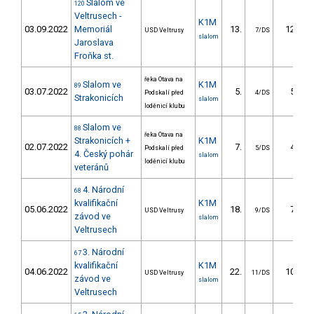
Slalom ve
120
Veltrusech -
K1M
03.09.2022
Memoriál
13.
12.00
USD Veltrusy
7/DS
slalom
Jaroslava
Froňka st.
řeka Otava na
Slalom ve
K1M
89
03.07.2022
5.
5.47
Podskalí před
4/DS
Strakonicích
slalom
loděnicí klubu
Slalom ve
88
řeka Otava na
Strakonicích +
K1M
02.07.2022
7.
4.96
Podskalí před
5/DS
4. Český pohár
slalom
loděnicí klubu
veteránů
4. Národní
68
kvalifikační
K1M
05.06.2022
18.
7.42
USD Veltrusy
9/DS
závod ve
slalom
Veltrusech
3. Národní
67
kvalifikační
K1M
04.06.2022
22.
10.77
USD Veltrusy
11/DS
závod ve
slalom
Veltrusech