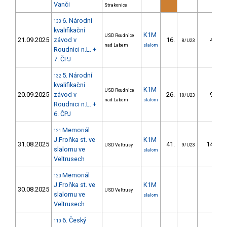
Vanči
Strakonice
6. Národní
133
kvalifikační
K1M
USD Roudnice
21.09.2025
závod v
16.
4.21
8/U23
nad Labem
slalom
Roudnici n.L. +
7. ČPJ
5. Národní
132
kvalifikační
K1M
USD Roudnice
20.09.2025
závod v
26.
9.99
10/U23
nad Labem
slalom
Roudnici n.L. +
6. ČPJ
Memoriál
121
J.Froňka st. ve
K1M
31.08.2025
41.
14.17
USD Veltrusy
9/U23
slalomu ve
slalom
Veltrusech
Memoriál
120
J.Froňka st. ve
K1M
30.08.2025
USD Veltrusy
slalomu ve
slalom
Veltrusech
6. Český
110