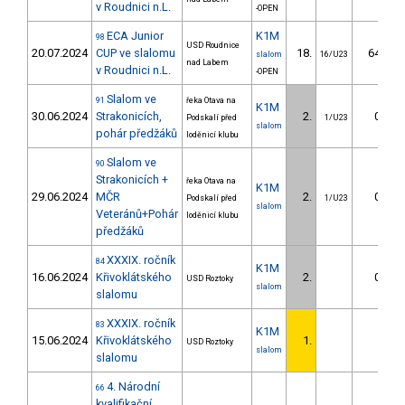
v Roudnici n.L.
-OPEN
ECA Junior
K1M
98
USD Roudnice
20.07.2024
CUP ve slalomu
18.
64.46
slalom
16/U23
nad Labem
v Roudnici n.L.
-OPEN
Slalom ve
91
řeka Otava na
K1M
30.06.2024
Strakonicích,
2.
0.46
Podskalí před
1/U23
slalom
pohár předžáků
loděnicí klubu
Slalom ve
90
Strakonicích +
řeka Otava na
K1M
29.06.2024
MČR
2.
0.88
Podskalí před
1/U23
slalom
Veteránů+Pohár
loděnicí klubu
předžáků
XXXIX. ročník
84
K1M
16.06.2024
Křivoklátského
2.
0.28
USD Roztoky
slalom
slalomu
XXXIX. ročník
83
K1M
15.06.2024
Křivoklátského
1.
USD Roztoky
slalom
slalomu
4. Národní
66
kvalifikační