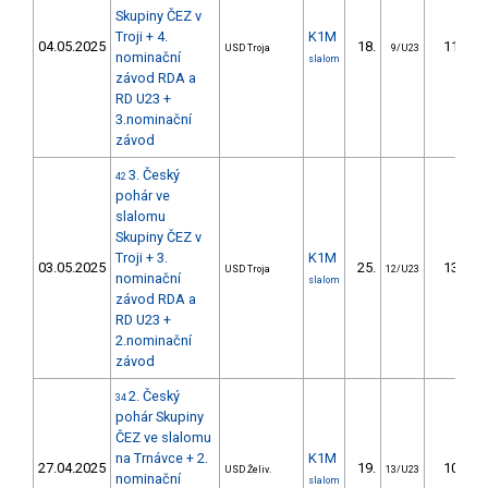
Skupiny ČEZ v
Troji + 4.
K1M
04.05.2025
18.
11.40
USD Troja
9/U23
nominační
slalom
závod RDA a
RD U23 +
3.nominační
závod
3. Český
42
pohár ve
slalomu
Skupiny ČEZ v
Troji + 3.
K1M
03.05.2025
25.
13.13
USD Troja
12/U23
nominační
slalom
závod RDA a
RD U23 +
2.nominační
závod
2. Český
34
pohár Skupiny
ČEZ ve slalomu
na Trnávce + 2.
K1M
27.04.2025
19.
10.44
USD Želiv.
13/U23
nominační
slalom