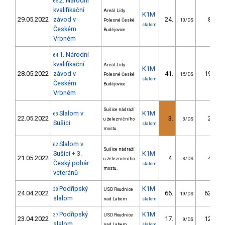
2. Národní
65
kvalifikační
Areál Lídy
K1M
29.05.2022
závod v
24.
8.22
Polesné České
10/DS
slalom
Českém
Budějovice
Vrbném
1. Národní
64
kvalifikační
Areál Lídy
K1M
28.05.2022
závod v
41.
19.35
Polesné České
15/DS
slalom
Českém
Budějovice
Vrbném
Sušice nádraží
Slalom v
K1M
63
22.05.2022
3.
2.10
u železničního
3/DS
Sušici
slalom
mostu.
Slalom v
62
Sušice nádraží
Sušici + 3.
K1M
21.05.2022
4.
4.03
u železničního
3/DS
Český pohár
slalom
mostu.
veteránů
Podřipský
K1M
38
USD Roudnice
24.04.2022
66.
62.36
19/DS
slalom
nad Labem
slalom
Podřipský
K1M
37
USD Roudnice
23.04.2022
17.
12.42
9/DS
slalom
nad Labem
slalom