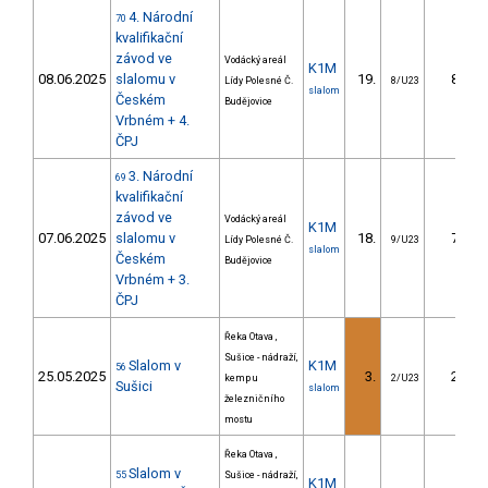
4. Národní
70
kvalifikační
závod ve
Vodácký areál
K1M
08.06.2025
slalomu v
19.
8.18
Lídy Polesné Č.
8/U23
slalom
Českém
Budějovice
Vrbném + 4.
ČPJ
3. Národní
69
kvalifikační
závod ve
Vodácký areál
K1M
07.06.2025
slalomu v
18.
7.32
Lídy Polesné Č.
9/U23
slalom
Českém
Budějovice
Vrbném + 3.
ČPJ
Řeka Otava ,
Sušice - nádraží,
Slalom v
K1M
56
25.05.2025
3.
2.31
kemp u
2/U23
Sušici
slalom
železničního
mostu
Řeka Otava ,
Slalom v
55
Sušice - nádraží,
K1M