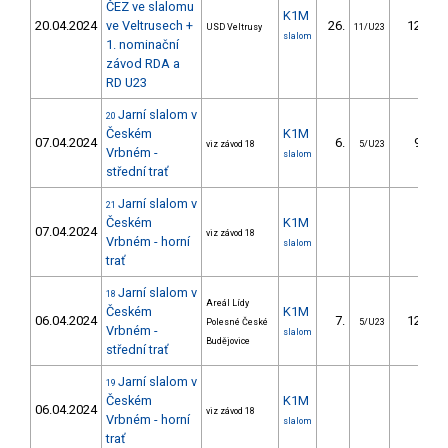
ČEZ ve slalomu
K1M
20.04.2024
ve Veltrusech +
26.
12.78
USD Veltrusy
11/U23
slalom
1. nominační
závod RDA a
RD U23
Jarní slalom v
20
Českém
K1M
07.04.2024
6.
9.46
viz závod 18
5/U23
Vrbném -
slalom
střední trať
Jarní slalom v
21
Českém
K1M
07.04.2024
viz závod 18
Vrbném - horní
slalom
trať
Jarní slalom v
18
Areál Lídy
Českém
K1M
06.04.2024
7.
12.10
Polesné České
5/U23
Vrbném -
slalom
Budějovice
střední trať
Jarní slalom v
19
Českém
K1M
06.04.2024
viz závod 18
Vrbném - horní
slalom
trať