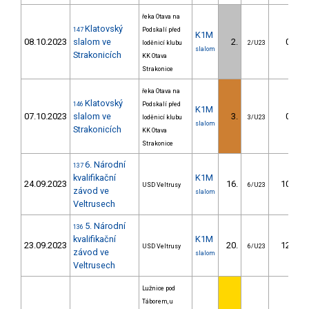
řeka Otava na
Klatovský
147
Podskalí před
K1M
08.10.2023
slalom ve
2.
0.32
loděnicí klubu
2/U23
slalom
Strakonicích
KK Otava
Strakonice
řeka Otava na
Klatovský
146
Podskalí před
K1M
07.10.2023
slalom ve
3.
0.52
loděnicí klubu
3/U23
slalom
Strakonicích
KK Otava
Strakonice
6. Národní
137
kvalifikační
K1M
24.09.2023
16.
10.88
USD Veltrusy
6/U23
závod ve
slalom
Veltrusech
5. Národní
136
kvalifikační
K1M
23.09.2023
20.
12.60
USD Veltrusy
6/U23
závod ve
slalom
Veltrusech
Lužnice pod
Táborem, u