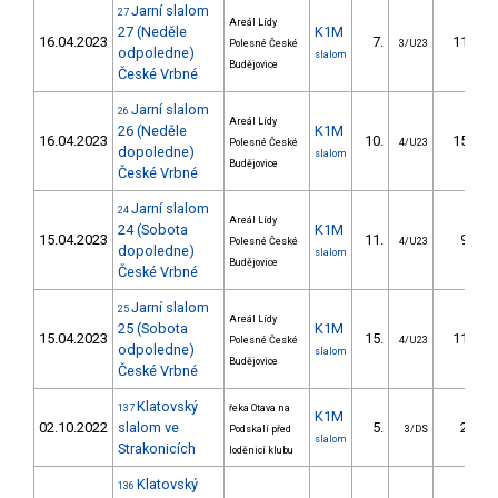
Jarní slalom
27
Areál Lídy
27 (Neděle
K1M
16.04.2023
7.
11.98
Polesné České
3/U23
odpoledne)
slalom
Budějovice
České Vrbné
Jarní slalom
26
Areál Lídy
26 (Neděle
K1M
16.04.2023
10.
15.21
Polesné České
4/U23
dopoledne)
slalom
Budějovice
České Vrbné
Jarní slalom
24
Areál Lídy
24 (Sobota
K1M
15.04.2023
11.
9.56
Polesné České
4/U23
dopoledne)
slalom
Budějovice
České Vrbné
Jarní slalom
25
Areál Lídy
25 (Sobota
K1M
15.04.2023
15.
11.98
Polesné České
4/U23
odpoledne)
slalom
Budějovice
České Vrbné
Klatovský
137
řeka Otava na
K1M
02.10.2022
slalom ve
5.
2.95
Podskalí před
3/DS
slalom
Strakonicích
loděnicí klubu
Klatovský
136