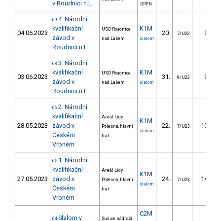
v Roudnici n.L.
-OPEN
4. Národní
69
kvalifikační
K1M
USD Roudnice
04.06.2023
20.
9.86
7/U23
závod v
nad Labem
slalom
Roudnici n.L.
3. Národní
68
kvalifikační
K1M
USD Roudnice
03.06.2023
31.
9.95
9/U23
závod v
nad Labem
slalom
Roudnici n.L.
2. Národní
66
kvalifikační
Areál Lídy
K1M
28.05.2023
závod v
22.
10.21
Polesné, hlavní
7/U23
slalom
Českém
trať
Vrbném
1. Národní
65
kvalifikační
Areál Lídy
K1M
27.05.2023
závod v
24.
14.89
Polesné, hlavní
7/U23
slalom
Českém
trať
Vrbném
C2M
Slalom v
64
Sušice nádraží