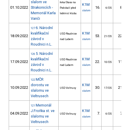
slalom ve
řeka Otava na
K1M
01.10.2022
Strakonicích -
16.
8.85
Podskalí před
6/DS
slalom
Memoriál Karla
loděnicí klubu
Vanči
6. Národní
127
kvalifikační
K1M
USD Roudnice
18.09.2022
53.
22.02
21/DS
závod v
nad Labem
slalom
Roudnici n.L.
5. Národní
126
kvalifikační
K1M
USD Roudnice
17.09.2022
22.
11.51
10/DS
závod v
nad Labem
slalom
Roudnici n.L.
MČR
122
dorostu ve
K1M
10.09.2022
30.
21.36
USD Veltrusy
17/DS
slalomu ve
slalom
Veltrusech
Memoriál
121
J.Froňka st. ve
K1M
04.09.2022
7.
7.05
USD Veltrusy
6/DS
slalomu ve
slalom
Veltrusech