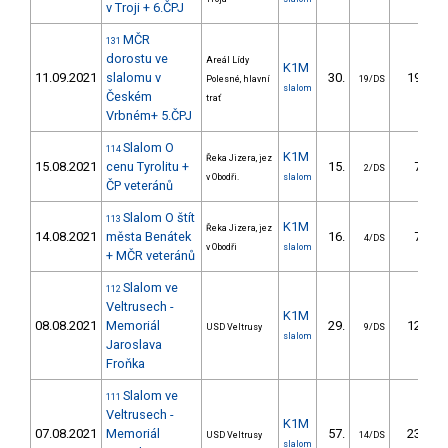
v Troji + 6.ČPJ
MČR
131
dorostu ve
Areál Lídy
K1M
11.09.2021
slalomu v
30.
19.29
Polesné, hlavní
19/DS
slalom
Českém
trať
Vrbném+ 5.ČPJ
Slalom O
114
K1M
Řeka Jizera, jez
15.08.2021
cenu Tyrolitu +
15.
7.08
2/DS
v Obodři.
slalom
ČP veteránů
Slalom O štít
113
K1M
Řeka Jizera, jez
14.08.2021
města Benátek
16.
7.28
4/DS
v Obodři
slalom
+ MČR veteránů
Slalom ve
112
Veltrusech -
K1M
08.08.2021
Memoriál
29.
12.77
USD Veltrusy
9/DS
slalom
Jaroslava
Froňka
Slalom ve
111
Veltrusech -
K1M
07.08.2021
Memoriál
57.
23.36
USD Veltrusy
14/DS
slalom