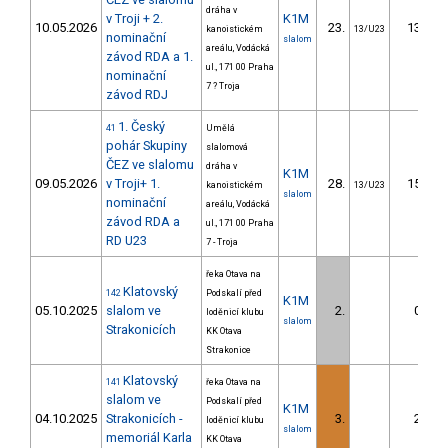
dráha v
v Troji + 2.
K1M
10.05.2026
23.
13.68
kanoistickém
13/U23
nominační
slalom
areálu, Vodácká
závod RDA a 1.
ul., 171 00 Praha
nominační
7 ? Troja
závod RDJ
1. Český
41
Umělá
pohár Skupiny
slalomová
ČEZ ve slalomu
dráha v
K1M
09.05.2026
v Troji+ 1.
28.
15.04
kanoistickém
13/U23
slalom
nominační
areálu, Vodácká
závod RDA a
ul., 171 00 Praha
RD U23
7 - Troja
řeka Otava na
Klatovský
142
Podskalí před
K1M
05.10.2025
slalom ve
2.
0.52
loděnicí klubu
slalom
Strakonicích
KK Otava
Strakonice
Klatovský
141
řeka Otava na
slalom ve
Podskalí před
K1M
04.10.2025
Strakonicích -
3.
2.33
loděnicí klubu
slalom
memoriál Karla
KK Otava