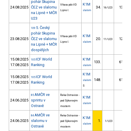
pohár Skupina
K1M
Vltava pdo VD
24.08.2025
ČEZ ve slalomu
34.
13.65
16/U23
Lipno I.
slalom
na Lipně + MČR
U23
5. Český
109
pohár Skupina
K1M
Vltava pdo VD
23.08.2025
ČEZ ve slalomu
20.
12.01
11/U23
Lipno I.
slalom
na Lipně + MČR
dospělých
15.08.2025
ICF World
K1M
105
133.
61.58
17.08.2025
Ranking
slalom
K1M
15.08.2025
ICF World
105
148.
61.98
slalom
17.08.2025
Ranking
S
AMČR ve
85
Řeka Ostravice -
K1M
24.06.2025
sprintu v
pod Sýkorovým
slalom
Ostravě
mostem
AMČR ve
84
Řeka Ostravice -
K1M
24.06.2025
slalomu v
1.
pod Sýkorovým
1/U23
slalom
Ostravě
mostem