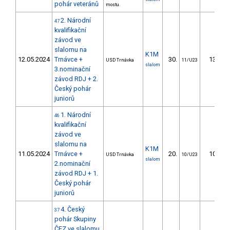
pohár veteránů
mostu.
2. Národní
47
kvalifikační
závod ve
slalomu na
K1M
12.05.2024
Trnávce +
30.
13.89
USD Trnávka
11/U23
slalom
3.nominační
závod RDJ + 2.
Český pohár
juniorů
1. Národní
46
kvalifikační
závod ve
slalomu na
K1M
11.05.2024
Trnávce +
20.
10.00
USD Trnávka
10/U23
slalom
2.nominační
závod RDJ + 1.
Český pohár
juniorů
4. Český
37
pohár Skupiny
ČEZ ve slalomu