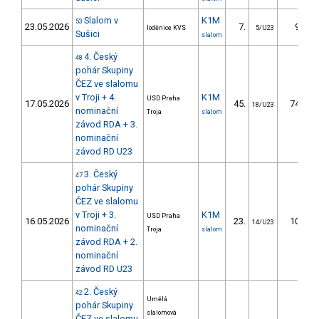
Slalom v
K1M
53
23.05.2026
7.
9.36
loděnice KVS
5/U23
Sušici
slalom
4. Český
48
pohár Skupiny
ČEZ ve slalomu
v Troji + 4.
K1M
USD Praha
17.05.2026
45.
74.25
18/U23
nominační
Troja
slalom
závod RDA + 3.
nominační
závod RD U23
3. Český
47
pohár Skupiny
ČEZ ve slalomu
v Troji + 3.
K1M
USD Praha
16.05.2026
23.
10.53
14/U23
nominační
Troja
slalom
závod RDA + 2.
nominační
závod RD U23
2. Český
42
Umělá
pohár Skupiny
slalomová
ČEZ ve slalomu