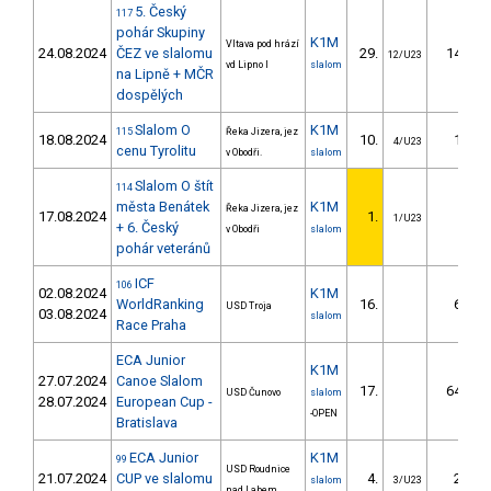
5. Český
117
pohár Skupiny
K1M
Vltava pod hrází
24.08.2024
ČEZ ve slalomu
29.
14.39
12/U23
vd Lipno I
slalom
na Lipně + MČR
dospělých
Slalom O
K1M
115
Řeka Jizera, jez
18.08.2024
10.
1.76
4/U23
cenu Tyrolitu
v Obodři.
slalom
Slalom O štít
114
města Benátek
K1M
Řeka Jizera, jez
17.08.2024
1.
1/U23
+ 6. Český
v Obodři
slalom
pohár veteránů
ICF
106
02.08.2024
K1M
WorldRanking
16.
6.64
USD Troja
03.08.2024
slalom
Race Praha
ECA Junior
K1M
27.07.2024
Canoe Slalom
17.
64.15
USD Čunovo
slalom
28.07.2024
European Cup -
-OPEN
Bratislava
ECA Junior
K1M
99
USD Roudnice
21.07.2024
CUP ve slalomu
4.
2.07
slalom
3/U23
nad Labem