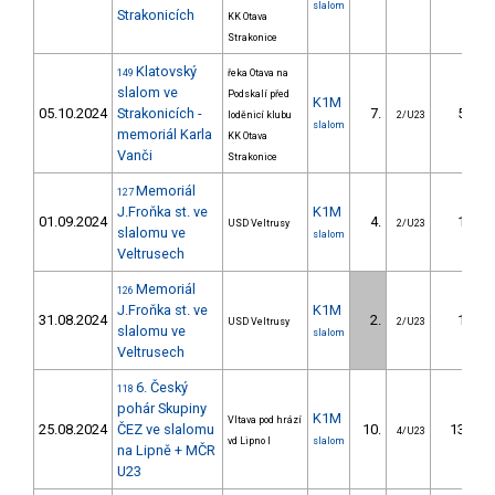
slalom
Strakonicích
KK Otava
Strakonice
Klatovský
149
řeka Otava na
slalom ve
Podskalí před
K1M
05.10.2024
Strakonicích -
7.
5.06
loděnicí klubu
2/U23
slalom
memoriál Karla
KK Otava
Vanči
Strakonice
Memoriál
127
J.Froňka st. ve
K1M
01.09.2024
4.
1.66
USD Veltrusy
2/U23
slalomu ve
slalom
Veltrusech
Memoriál
126
J.Froňka st. ve
K1M
31.08.2024
2.
1.00
USD Veltrusy
2/U23
slalomu ve
slalom
Veltrusech
6. Český
118
pohár Skupiny
K1M
Vltava pod hrází
25.08.2024
ČEZ ve slalomu
10.
13.61
4/U23
vd Lipno I
slalom
na Lipně + MČR
U23