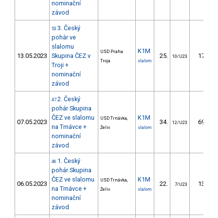
nominační
závod
3. Český
53
pohár ve
slalomu
K1M
USD Praha
13.05.2023
Skupina ČEZ v
25.
17.65
10/U23
Troja
slalom
Troji +
nominační
závod
2. Český
47
pohár Skupina
ČEZ ve slalomu
K1M
USD Trnávka,
07.05.2023
34.
69.76
12/U23
na Trnávce +
Želiv
slalom
nominační
závod
1. Český
46
pohár Skupina
ČEZ ve slalomu
K1M
USD Trnávka,
06.05.2023
22.
13.65
7/U23
na Trnávce +
Želiv
slalom
nominační
závod