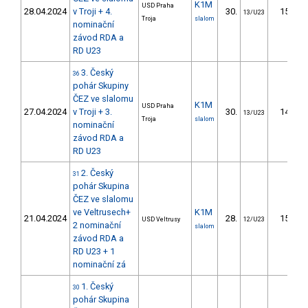
K1M
USD Praha
28.04.2024
v Troji + 4.
30.
15.97
13/U23
Troja
slalom
nominační
závod RDA a
RD U23
3. Český
36
pohár Skupiny
ČEZ ve slalomu
K1M
USD Praha
27.04.2024
v Troji + 3.
30.
14.41
13/U23
Troja
slalom
nominační
závod RDA a
RD U23
2. Český
31
pohár Skupina
ČEZ ve slalomu
ve Veltrusech+
K1M
21.04.2024
28.
15.18
USD Veltrusy
12/U23
2 nominační
slalom
závod RDA a
RD U23 + 1
nominační zá
1. Český
30
pohár Skupina