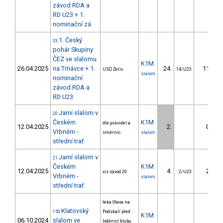
závod RDA a
RD U23 + 1.
nominační zá
1. Český
33
pohár Skupiny
ČEZ ve slalomu
K1M
26.04.2025
na Trnávce + 1.
24.
11.28
USD Želiv.
14/U23
slalom
nominační
závod RDA a
RD U23
Jarní slalom v
20
Českém
K1M
dle pravidel a
12.04.2025
2.
0.61
Vrbném -
směrnic
slalom
střední trať
Jarní slalom v
21
Českém
K1M
12.04.2025
4.
2.53
viz závod 20
2/U23
Vrbném -
slalom
střední trať
řeka Otava na
Klatovský
150
Podskalí před
K1M
06.10.2024
slalom ve
loděnicí klubu