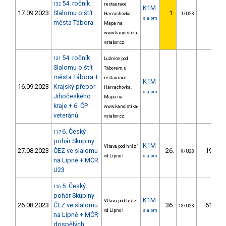
54. ročník
132
restaurace
K1M
17.09.2023
Slalomu o štít
1.
Harrachovka.
1/U23
slalom
města Tábora
Mapa na
www.kanoistika-
vstabor.cz.
54. ročník
131
Lužnice pod
Slalomu o štít
Táborem, u
města Tábora +
restaurace
K1M
16.09.2023
Krajský přebor
Harrachovka.
slalom
Jihočeského
Mapa na
kraje + 6. ČP
www.kanoistika-
veteránů
vstabor.cz.
6. Český
117
pohár Skupiny
K1M
Vltava pod hrází
27.08.2023
ČEZ ve slalomu
26.
19.43
9/U23
vd Lipno I
slalom
na Lipně + MČR
U23
5. Český
116
pohár Skupiny
K1M
Vltava pod hrází
26.08.2023
ČEZ ve slalomu
36.
61.56
13/U23
vd Lipno I
slalom
na Lipně + MČR
dospělých