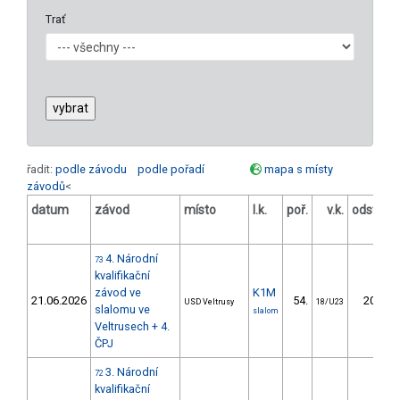
Trať
řadit:
podle závodu
podle pořadí
mapa s místy
závodů
<
datum
závod
místo
l.k.
poř.
v.k.
odstup
[s]
4. Národní
73
kvalifikační
závod ve
K1M
21.06.2026
54.
20.70
USD Veltrusy
18/U23
slalomu ve
slalom
Veltrusech + 4.
ČPJ
3. Národní
72
kvalifikační