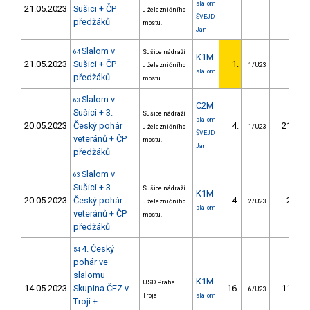
slalom
21.05.2023
Sušici + ČP
u železničního
ŠVEJD
předžáků
mostu.
Jan
Slalom v
64
Sušice nádraží
K1M
21.05.2023
Sušici + ČP
1.
u železničního
1/U23
slalom
předžáků
mostu.
Slalom v
63
C2M
Sušici + 3.
Sušice nádraží
slalom
20.05.2023
Český pohár
4.
21.30
u železničního
1/U23
ŠVEJD
veteránů + ČP
mostu.
Jan
předžáků
Slalom v
63
Sušici + 3.
Sušice nádraží
K1M
20.05.2023
Český pohár
4.
2.35
u železničního
2/U23
slalom
veteránů + ČP
mostu.
předžáků
4. Český
54
pohár ve
slalomu
K1M
USD Praha
14.05.2023
Skupina ČEZ v
16.
11.44
6/U23
Troja
slalom
Troji +