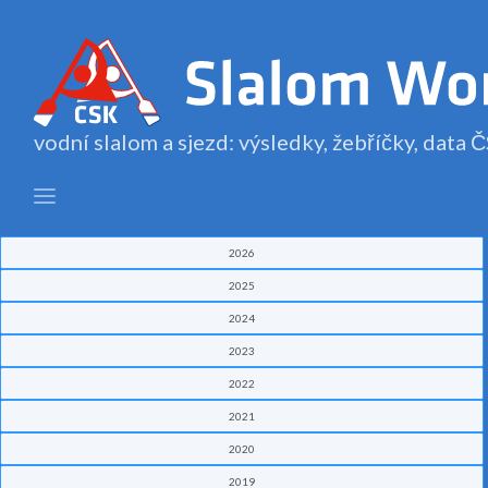
vodní slalom a sjezd: výsledky, žebříčky, data
2026
2025
2024
2023
2022
2021
2020
2019