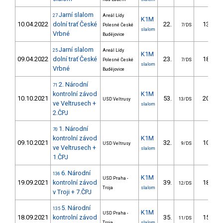
Jarní slalom
27
Areál Lídy
K1M
10.04.2022
dolní trať České
22.
13.65
Polesné České
7/DS
slalom
Vrbné
Budějovice
Jarní slalom
25
Areál Lídy
K1M
09.04.2022
dolní trať České
23.
18.03
Polesné České
7/DS
slalom
Vrbné
Budějovice
2. Národní
71
kontrolní závod
K1M
10.10.2021
53.
20.98
USD Veltrusy
13/DS
ve Veltrusech +
slalom
2.ČPJ
1. Národní
70
kontrolní závod
K1M
09.10.2021
32.
10.70
USD Veltrusy
9/DS
ve Veltrusech +
slalom
1.ČPJ
6. Národní
136
K1M
USD Praha -
19.09.2021
kontrolní závod
39.
18.98
12/DS
Troja
slalom
v Troji + 7.ČPJ
5. Národní
135
K1M
USD Praha -
18.09.2021
kontrolní závod
35.
15.02
11/DS
Troja
slalom