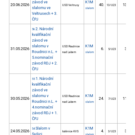
závod ve
K1M
20.06.2026
40.
13.59
USD Veltrusy
13/U23
slalomu ve
slalom
Veltrusech + 3.
ČPJ
2. Národní
56
kvalifikační
závod ve
slalomu v
K1M
USD Roudnice
31.05.2026
6.
3.80
5/U23
Roudnici n.L. +
nad Labem
slalom
5.nominační
závod RDJ + 2.
ČPJ
1. Národní
55
kvalifikační
závod ve
slalomu v
K1M
USD Roudnice
30.05.2026
24.
11.20
7/U23
Roudnici n.L. +
nad Labem
slalom
4.nominační
závod RDJ + 1.
ČPJ
Slalom v
K1M
54
24.05.2026
4.
3.59
loděnice KVS
3/U23
Sušici
slalom