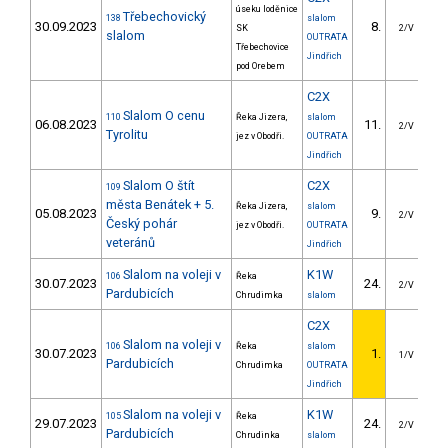
úseku loděnice
Třebechovický
138
slalom
30.09.2023
8.
1
SK
2/V
slalom
OUTRATA
Třebechovice
Jindřich
pod Orebem
C2X
Slalom O cenu
110
Řeka Jizera,
slalom
06.08.2023
11.
4
2/V
Tyrolitu
jez v Obodři.
OUTRATA
Jindřich
Slalom O štít
C2X
109
města Benátek + 5.
Řeka Jizera,
slalom
05.08.2023
9.
3
2/V
Český pohár
jez v Obodři.
OUTRATA
veteránů
Jindřich
Slalom na voleji v
K1W
106
Řeka
30.07.2023
24.
4
2/V
Pardubicích
Chrudimka
slalom
C2X
Slalom na voleji v
106
Řeka
slalom
30.07.2023
1.
1/V
Pardubicích
Chrudimka
OUTRATA
Jindřich
Slalom na voleji v
K1W
105
Řeka
29.07.2023
24.
4
2/V
Pardubicích
Chrudinka
slalom