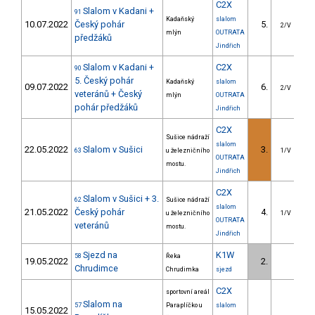
C2X
Slalom v Kadani +
91
Kadaňský
slalom
10.07.2022
Český pohár
5.
2
2/V
mlýn
OUTRATA
předžáků
Jindřich
Slalom v Kadani +
C2X
90
5. Český pohár
Kadaňský
slalom
09.07.2022
6.
2
2/V
veteránů + Český
mlýn
OUTRATA
pohár předžáků
Jindřich
C2X
Sušice nádraží
slalom
22.05.2022
Slalom v Sušici
3.
1
63
u železničního
1/V
OUTRATA
mostu.
Jindřich
C2X
Slalom v Sušici + 3.
62
Sušice nádraží
slalom
21.05.2022
Český pohár
4.
1
u železničního
1/V
OUTRATA
veteránů
mostu.
Jindřich
Sjezd na
K1W
58
Řeka
19.05.2022
2.
Chrudimce
Chrudimka
sjezd
C2X
sportovní areál
Slalom na
57
Paraplíčko u
slalom
15.05.2022