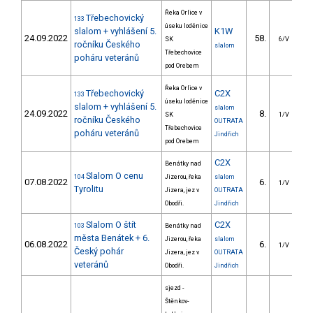
Řeka Orlice v
Třebechovický
133
úseku loděnice
slalom + vyhlášení 5.
K1W
24.09.2022
58.
7
SK
6/V
ročníku Českého
slalom
Třebechovice
poháru veteránů
pod Orebem
Řeka Orlice v
Třebechovický
C2X
133
úseku loděnice
slalom + vyhlášení 5.
slalom
24.09.2022
8.
1
SK
1/V
ročníku Českého
OUTRATA
Třebechovice
poháru veteránů
Jindřich
pod Orebem
C2X
Benátky nad
Slalom O cenu
104
Jizerou, řeka
slalom
07.08.2022
6.
1
1/V
Tyrolitu
Jizera, jez v
OUTRATA
Obodři.
Jindřich
Slalom O štít
C2X
103
Benátky nad
města Benátek + 6.
Jizerou, řeka
slalom
06.08.2022
6.
1/V
Český pohár
Jizera, jez v
OUTRATA
veteránů
Obodři.
Jindřich
sjezd -
Štěnkov-