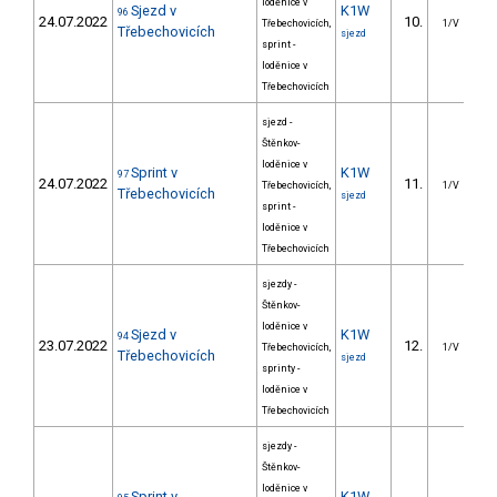
loděnice v
Sjezd v
K1W
96
24.07.2022
10.
29
Třebechovicích,
1/V
Třebechovicích
sjezd
sprint -
loděnice v
Třebechovicích
sjezd -
Štěnkov-
loděnice v
Sprint v
K1W
97
24.07.2022
11.
1
Třebechovicích,
1/V
Třebechovicích
sjezd
sprint -
loděnice v
Třebechovicích
sjezdy -
Štěnkov-
loděnice v
Sjezd v
K1W
94
23.07.2022
12.
29
Třebechovicích,
1/V
Třebechovicích
sjezd
sprinty -
loděnice v
Třebechovicích
sjezdy -
Štěnkov-
loděnice v
Sprint v
K1W