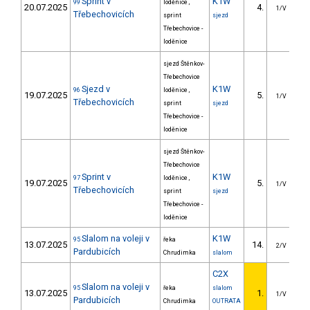
Sprint v
K1W
99
loděnice ,
20.07.2025
4.
1/V
Třebechovicích
sprint
sjezd
Třebechovice -
loděnice
sjezd Štěnkov-
Třebechovice
Sjezd v
K1W
96
loděnice ,
19.07.2025
5.
26
1/V
Třebechovicích
sprint
sjezd
Třebechovice -
loděnice
sjezd Štěnkov-
Třebechovice
Sprint v
K1W
97
loděnice ,
19.07.2025
5.
1
1/V
Třebechovicích
sprint
sjezd
Třebechovice -
loděnice
Slalom na voleji v
K1W
95
řeka
13.07.2025
14.
4
2/V
Pardubicích
Chrudimka
slalom
C2X
Slalom na voleji v
95
řeka
slalom
13.07.2025
1.
1/V
Pardubicích
Chrudimka
OUTRATA