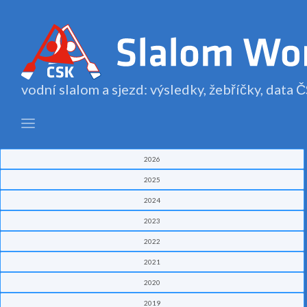
vodní slalom a sjezd: výsledky, žebříčky, data
2026
2025
2024
2023
2022
2021
2020
2019