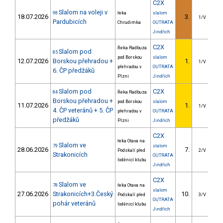
C2X
Slalom na voleji v
98
řeka
slalom
18.07.2026
3.
1/V
Pardubicích
Chrudimka
OUTRATA
Jindřich
C2X
Řeka Radbuza
Slalom pod
85
pod Borskou
slalom
12.07.2026
Borskou přehradou +
1.
1/V
přehradou v
OUTRATA
6. ČP předžáků
Plzni
Jindřich
Slalom pod
C2X
84
Řeka Radbuza
Borskou přehradou +
pod Borskou
slalom
11.07.2026
1.
1/V
4. ČP veteránů + 5. ČP
přehradou v
OUTRATA
předžáků
Plzni
Jindřich
C2X
řeka Otava na
Slalom ve
79
slalom
28.06.2026
7.
1
Podskalí před
2/V
Strakonicích
OUTRATA
loděnicí klubu
Jindřich
C2X
Slalom ve
78
řeka Otava na
slalom
27.06.2026
Strakonicích+3.Český
10.
1
Podskalí před
3/V
OUTRATA
pohár veteránů
loděnicí klubu
Jindřich