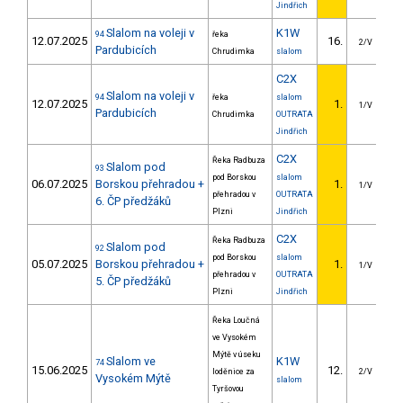
Jindřich
Slalom na voleji v
K1W
94
řeka
12.07.2025
16.
4
2/V
Pardubicích
Chrudimka
slalom
C2X
Slalom na voleji v
94
řeka
slalom
12.07.2025
1.
1/V
Pardubicích
Chrudimka
OUTRATA
Jindřich
C2X
Řeka Radbuza
Slalom pod
93
pod Borskou
slalom
06.07.2025
Borskou přehradou +
1.
1/V
přehradou v
OUTRATA
6. ČP předžáků
Plzni
Jindřich
C2X
Řeka Radbuza
Slalom pod
92
pod Borskou
slalom
05.07.2025
Borskou přehradou +
1.
1/V
přehradou v
OUTRATA
5. ČP předžáků
Plzni
Jindřich
Řeka Loučná
ve Vysokém
Mýtě v úseku
Slalom ve
K1W
74
15.06.2025
12.
4
loděnice za
2/V
Vysokém Mýtě
slalom
Tyršovou