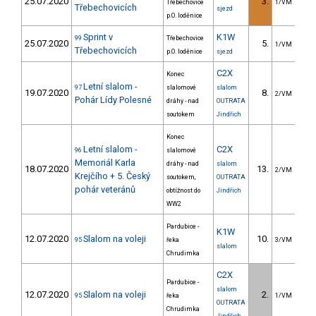
25.07.2020
3.
15
Třebechovice
1/VM
Třebechovicích
sjezd
p.O. loděnice
Sprint v
K1W
99
Třebechovice
25.07.2020
5.
1
1/VM
Třebechovicích
p.O. loděnice
sjezd
C2X
Konec
Letní slalom -
97
slalomové
slalom
19.07.2020
8.
2
2/VM
Pohár Lídy Polesné
dráhy - nad
OUTRATA
soutokem
Jindřich
Konec
Letní slalom -
C2X
96
slalomové
Memoriál Karla
dráhy - nad
slalom
18.07.2020
13.
1
2/VM
Krejčího + 5. Český
soutokem,
OUTRATA
pohár veteránů
obtížnost do
Jindřich
WW2
Pardubice -
K1W
12.07.2020
Slalom na voleji
10.
3
95
řeka
3/VM
slalom
Chrudimka
C2X
Pardubice -
slalom
12.07.2020
Slalom na voleji
2.
95
řeka
1/VM
OUTRATA
Chrudimka