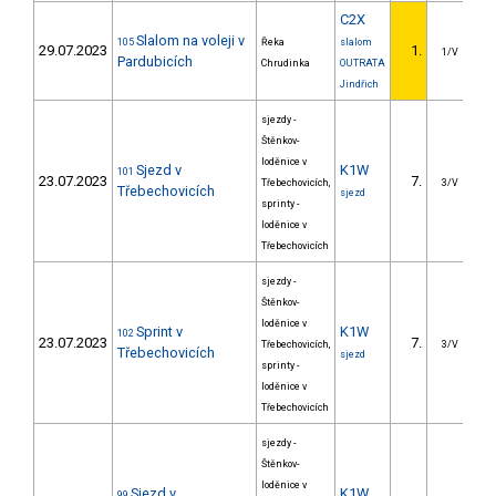
C2X
Slalom na voleji v
105
Řeka
slalom
29.07.2023
1.
1/V
Pardubicích
Chrudinka
OUTRATA
Jindřich
sjezdy -
Štěnkov-
loděnice v
Sjezd v
K1W
101
23.07.2023
7.
22
Třebechovicích,
3/V
Třebechovicích
sjezd
sprinty -
loděnice v
Třebechovicích
sjezdy -
Štěnkov-
loděnice v
Sprint v
K1W
102
23.07.2023
7.
1
Třebechovicích,
3/V
Třebechovicích
sjezd
sprinty -
loděnice v
Třebechovicích
sjezdy -
Štěnkov-
loděnice v
Sjezd v
K1W
99