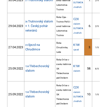
30.04.2023
Trutnovský slalom
7.
10
37
areál loděnice
2/V
OUTRATA
Lokomotiva
Jindřich
Trutnov
Řeka Úpa -
C2X
Trutnovský slalom
36
Trutnov Poříčí -
slalom
29.04.2023
+ 1. Český pohár
6.
3
areál loděnice
2/V
OUTRATA
veteránů
Lokomotiva
Jindřich
Trutnov
Řeka
Sjezd na
K1W
35
27.04.2023
3.
14
Chrudimka,
1/V
Chrudimce
sjezd
Labe
Řeka Orlice v
úseku loděnice
Třebechovický
K1W
134
25.09.2022
58.
15
SK
6/V
slalom
slalom
Třebechovice
pod Orebem
Řeka Orlice v
C2X
úseku loděnice
Třebechovický
134
slalom
25.09.2022
10.
3
SK
1/V
slalom
OUTRATA
Třebechovice
Jindřich
pod Orebem