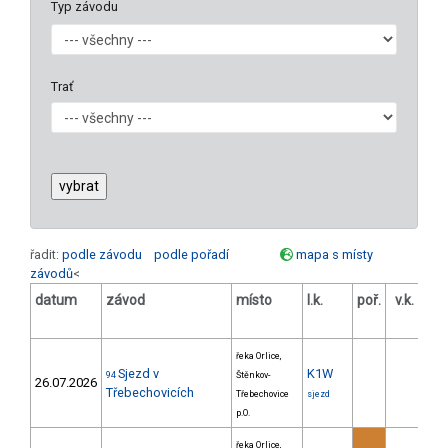
Typ závodu
Trať
řadit:
podle závodu
podle pořadí
mapa s místy
závodů
<
datum
závod
místo
l.k.
poř.
v.k.
ods
řeka Orlice,
Sjezd v
K1W
94
Štěnkov-
26.07.2026
Třebechovicích
Třebechovice
sjezd
p.O.
řeka Orlice,