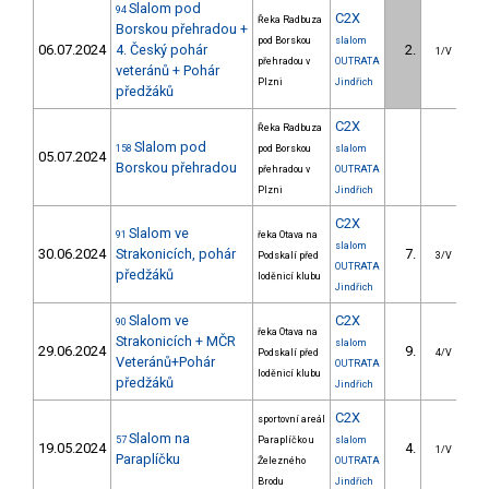
Slalom pod
94
C2X
Řeka Radbuza
Borskou přehradou +
pod Borskou
slalom
06.07.2024
4. Český pohár
2.
1
1/V
přehradou v
OUTRATA
veteránů + Pohár
Plzni
Jindřich
předžáků
C2X
Řeka Radbuza
Slalom pod
158
pod Borskou
slalom
05.07.2024
Borskou přehradou
přehradou v
OUTRATA
Plzni
Jindřich
C2X
Slalom ve
91
řeka Otava na
slalom
30.06.2024
Strakonicích, pohár
7.
2
Podskalí před
3/V
OUTRATA
předžáků
loděnicí klubu
Jindřich
Slalom ve
C2X
90
řeka Otava na
Strakonicích + MČR
slalom
29.06.2024
9.
2
Podskalí před
4/V
Veteránů+Pohár
OUTRATA
loděnicí klubu
předžáků
Jindřich
C2X
sportovní areál
Slalom na
57
Paraplíčko u
slalom
19.05.2024
4.
1
1/V
Paraplíčku
Železného
OUTRATA
Brodu
Jindřich