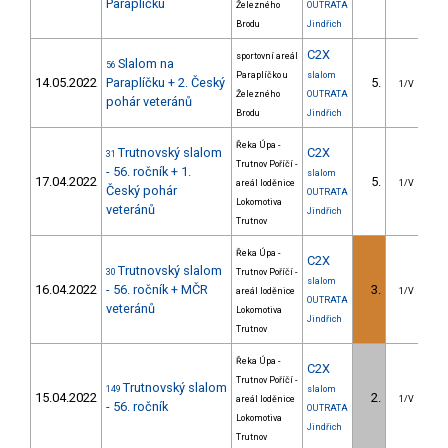
Paraplíčku
Železného
OUTRATA
Brodu
Jindřich
C2X
sportovní areál
Slalom na
56
Paraplíčko u
slalom
14.05.2022
Paraplíčku + 2. Český
5.
2
1/V
Železného
OUTRATA
pohár veteránů
Brodu
Jindřich
Řeka Úpa -
Trutnovský slalom
C2X
31
Trutnov Poříčí -
- 56. ročník + 1.
slalom
17.04.2022
5.
11
areál loděnice
1/V
Český pohár
OUTRATA
Lokomotiva
veteránů
Jindřich
Trutnov
Řeka Úpa -
C2X
Trutnovský slalom
30
Trutnov Poříčí -
slalom
16.04.2022
- 56. ročník + MČR
3.
5
areál loděnice
1/V
OUTRATA
veteránů
Lokomotiva
Jindřich
Trutnov
Řeka Úpa -
C2X
Trutnov Poříčí -
Trutnovský slalom
149
slalom
15.04.2022
2.
areál loděnice
1/V
- 56. ročník
OUTRATA
Lokomotiva
Jindřich
Trutnov