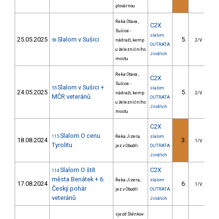
plovárnou
Řeka Otava ,
C2X
Sušice -
slalom
25.05.2025
Slalom v Sušici
5.
1
56
nádraží, kemp
2/V
OUTRATA
u železničního
Jindřich
mostu
Řeka Otava ,
C2X
Sušice -
Slalom v Sušici +
55
slalom
24.05.2025
5.
1
nádraží, kemp
2/V
MČR veteránů
OUTRATA
u železničního
Jindřich
mostu
C2X
Slalom O cenu
115
Řeka Jizera,
slalom
18.08.2024
3.
1/V
Tyrolitu
jez v Obodři.
OUTRATA
Jindřich
Slalom O štít
C2X
114
města Benátek + 6.
Řeka Jizera,
slalom
17.08.2024
6.
2
1/V
Český pohár
jez v Obodři
OUTRATA
veteránů
Jindřich
sjezd Štěnkov-