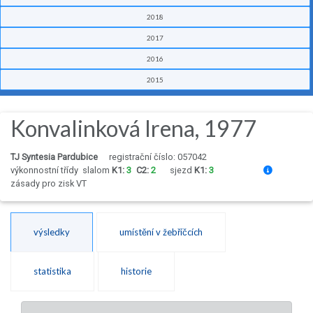
2018
2017
2016
2015
Konvalinková Irena, 1977
TJ Syntesia Pardubice
registrační číslo: 057042
výkonnostní třídy
slalom
K1:
3
C2:
2
sjezd
K1:
3
zásady pro zisk VT
výsledky
umístění v žebříčcích
statistika
historie