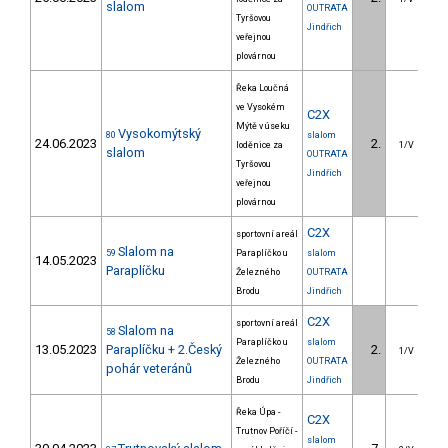
slalom
OUTRATA
Tyršovou
Jindřich
veřejnou
plovárnou
Řeka Loučná
ve Vysokém
C2X
Mýtě v úseku
Vysokomýtský
80
slalom
24.06.2023
2.
loděnice za
1/V
slalom
OUTRATA
Tyršovou
Jindřich
veřejnou
plovárnou
C2X
sportovní areál
Slalom na
59
Paraplíčko u
slalom
14.05.2023
Paraplíčku
Železného
OUTRATA
Brodu
Jindřich
C2X
sportovní areál
Slalom na
58
Paraplíčko u
slalom
13.05.2023
Paraplíčku + 2.Český
2.
1
1/V
Železného
OUTRATA
pohár veteránů
Brodu
Jindřich
Řeka Úpa -
C2X
Trutnov Poříčí -
slalom