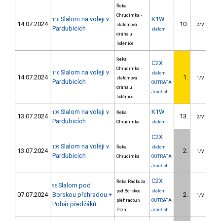
Řeka
Chrudimka -
Slalom na voleji v
K1W
110
14.07.2024
10.
2
slalomová
2/V
Pardubicích
slalom
dráha u
loděnice
Řeka
C2X
Chrudimka -
Slalom na voleji v
110
slalom
14.07.2024
1.
slalomová
1/V
Pardubicích
OUTRATA
dráha u
Jindřich
loděnice
Slalom na voleji v
K1W
109
Řeka
13.07.2024
13.
3
2/V
Pardubicích
Chrudimka
slalom
C2X
Slalom na voleji v
109
Řeka
slalom
13.07.2024
2.
1/V
Pardubicích
Chrudimka
OUTRATA
Jindřich
C2X
Řeka Radbuza
Slalom pod
95
pod Borskou
slalom
07.07.2024
Borskou přehradou +
2.
1
1/V
přehradou v
OUTRATA
Pohár předžáků
Plzni
Jindřich