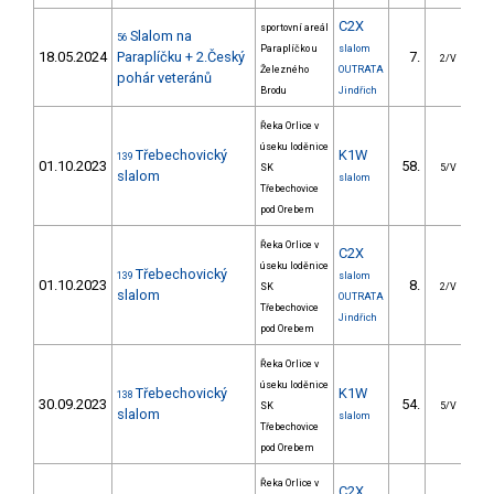
C2X
sportovní areál
Slalom na
56
Paraplíčko u
slalom
18.05.2024
Paraplíčku + 2.Český
7.
3
2/V
Železného
OUTRATA
pohár veteránů
Brodu
Jindřich
Řeka Orlice v
úseku loděnice
Třebechovický
K1W
139
01.10.2023
58.
5
SK
5/V
slalom
slalom
Třebechovice
pod Orebem
Řeka Orlice v
C2X
úseku loděnice
Třebechovický
139
slalom
01.10.2023
8.
2
SK
2/V
slalom
OUTRATA
Třebechovice
Jindřich
pod Orebem
Řeka Orlice v
úseku loděnice
Třebechovický
K1W
138
30.09.2023
54.
4
SK
5/V
slalom
slalom
Třebechovice
pod Orebem
Řeka Orlice v
C2X