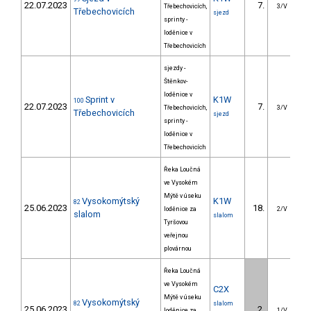
22.07.2023
7.
24
Třebechovicích,
3/V
Třebechovicích
sjezd
sprinty -
loděnice v
Třebechovicích
sjezdy -
Štěnkov-
loděnice v
Sprint v
K1W
100
22.07.2023
7.
1
Třebechovicích,
3/V
Třebechovicích
sjezd
sprinty -
loděnice v
Třebechovicích
Řeka Loučná
ve Vysokém
Mýtě v úseku
Vysokomýtský
K1W
82
25.06.2023
18.
5
loděnice za
2/V
slalom
slalom
Tyršovou
veřejnou
plovárnou
Řeka Loučná
ve Vysokém
C2X
Mýtě v úseku
Vysokomýtský
82
slalom
25.06.2023
2.
loděnice za
1/V