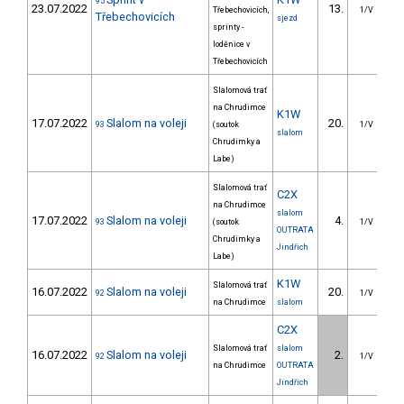
95
23.07.2022
13.
1
Třebechovicích,
1/V
Třebechovicích
sjezd
sprinty -
loděnice v
Třebechovicích
Slalomová trať
na Chrudimce
K1W
17.07.2022
Slalom na voleji
20.
3
93
(soutok
1/V
slalom
Chrudimky a
Labe)
Slalomová trať
C2X
na Chrudimce
slalom
17.07.2022
Slalom na voleji
4.
1
93
(soutok
1/V
OUTRATA
Chrudimky a
Jindřich
Labe)
K1W
Slalomová trať
16.07.2022
Slalom na voleji
20.
4
92
1/V
na Chrudimce
slalom
C2X
Slalomová trať
slalom
16.07.2022
Slalom na voleji
2.
92
1/V
na Chrudimce
OUTRATA
Jindřich