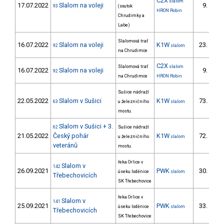
C2X
slalom
17.07.2022
Slalom na voleji
9.
93
(soutok
HRON Robin
Chrudimky a
Labe)
Slalomová trať
16.07.2022
Slalom na voleji
K1W
23.
92
slalom
3/
na Chrudimce
C2X
Slalomová trať
slalom
16.07.2022
Slalom na voleji
9.
92
na Chrudimce
HRON Robin
Sušice nádraží
22.05.2022
Slalom v Sušici
K1W
73.
63
u železničního
slalom
11/
mostu.
Slalom v Sušici + 3.
62
Sušice nádraží
21.05.2022
Český pohár
K1W
72.
u železničního
slalom
9/
veteránů
mostu.
řeka Orlice v
Slalom v
142
26.09.2021
PWK
30.
úseku loděnice
slalom
9/P
Třebechovicích
SK Třebechovice
řeka Orlice v
Slalom v
141
25.09.2021
PWK
33.
úseku loděnice
slalom
12/P
Třebechovicích
SK Třebechovice