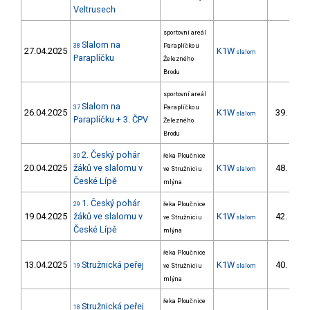
Veltrusech
sportovní areál
Slalom na
38
Paraplíčko u
27.04.2025
K1W
slalom
Paraplíčku
Železného
Brodu
sportovní areál
Slalom na
37
Paraplíčko u
26.04.2025
K1W
39.
slalom
9/
Paraplíčku + 3. ČPV
Železného
Brodu
2. Český pohár
30
řeka Ploučnice
20.04.2025
žáků ve slalomu v
K1W
48.
ve Stružnici u
slalom
19/
České Lípě
mlýna
1. Český pohár
29
řeka Ploučnice
19.04.2025
žáků ve slalomu v
K1W
42.
ve Stružnici u
slalom
17/
České Lípě
mlýna
řeka Ploučnice
13.04.2025
Stružnická peřej
K1W
40.
19
ve Stružnici u
slalom
11/
mlýna
řeka Ploučnice
Stružnická peřej
18