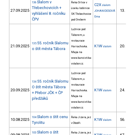
Slalom v
136
Řeka Orlice v
C2X
slalom
Třebechovicích +
úseku loděnice
27.09.2025
13.
JOHANIDESOVÁ
2/
vyhlášení 8. ročníku
SK Třebechovice
Ema
ČPV
pod Orebem
Lužnice pod
Táborem, u
restaurace
55. ročník Slalomu
135
21.09.2025
K1W
20.
Harrachovka.
slalom
4/
o štít města Tábora
Mapa na
www.kanoistika-
vstabor.cz.
Lužnice pod
Táborem, u
55. ročník Slalomu
134
restaurace
O štít města Tábora
20.09.2025
K1W
24.
Harrachovka.
slalom
5/
+ Přebor JČK + ČP
Mapa na
předžáků
www.kanoistika-
vstabor.cz.
Slalom o štít cenu
104
Řeka Jizera, jez
10.08.2025
K1W
56.
slalom
11/
Tyrolitu
v Obodři.
Slalom o štít
103
Řeka Jizera, jez
09.08.2025
K1W
67.