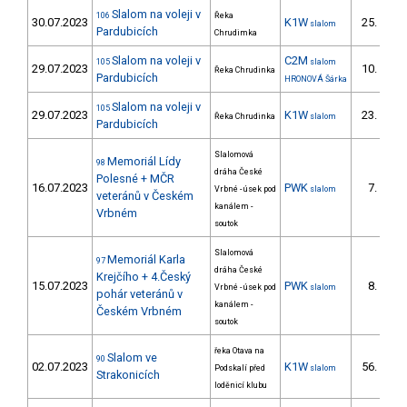
Slalom na voleji v
106
Řeka
30.07.2023
K1W
25.
slalom
1/
Pardubicích
Chrudimka
Slalom na voleji v
C2M
105
slalom
29.07.2023
10.
Řeka Chrudinka
2/
Pardubicích
HRONOVÁ Šárka
Slalom na voleji v
105
29.07.2023
K1W
23.
Řeka Chrudinka
slalom
1/
Pardubicích
Slalomová
Memoriál Lídy
98
dráha České
Polesné + MČR
16.07.2023
PWK
7.
Vrbné - úsek pod
slalom
4/P
veteránů v Českém
kanálem -
Vrbném
soutok
Slalomová
Memoriál Karla
97
dráha České
Krejčího + 4.Český
15.07.2023
PWK
8.
Vrbné - úsek pod
slalom
4/P
pohár veteránů v
kanálem -
Českém Vrbném
soutok
řeka Otava na
Slalom ve
90
02.07.2023
K1W
56.
Podskalí před
slalom
10/
Strakonicích
loděnicí klubu