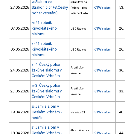
Slalom ve
78
řeka Otava na
27.06.2026
Strakonicích+3.Český
K1W
53.
Podskalí před
slalom
11/
pohár veteránů
loděnicí klubu
41. ročník
58
07.06.2026
Křivoklátského
K1W
26.
USD Roztoky
slalom
4/
slalomu
41. ročník
57
06.06.2026
Křivoklátského
K1W
26.
USD Roztoky
slalom
5/
slalomu
4. Český pohár
51
Areál Lídy
24.05.2026
žáků ve slalomu v
K1W
36.
slalom
26/
Polesné
Českém Vrbném
3. Český pohár
49
Areál Lídy
23.05.2026
žáků ve slalomu v
K1W
33.
slalom
25/
Polesné
Českém Vrbném
Jarní slalom v
23
19.04.2026
Českém Vrbném -
K1W
40.
viz závod 21
slalom
15/
neděle
Jarní slalom v
21
dle směrnice a
18.04.2026
Českém Vrbném -
K1W
44.
slalom
14/