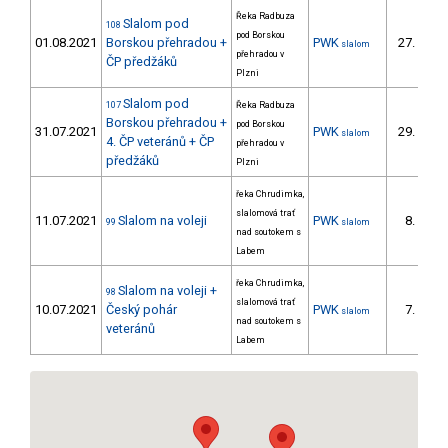
Řeka Radbuza
Slalom pod
108
pod Borskou
01.08.2021
Borskou přehradou +
PWK
27.
slalom
6/P
přehradou v
ČP předžáků
Plzni
Slalom pod
107
Řeka Radbuza
Borskou přehradou +
pod Borskou
31.07.2021
PWK
29.
slalom
7/P
4. ČP veteránů + ČP
přehradou v
předžáků
Plzni
řeka Chrudimka,
slalomová trať
11.07.2021
Slalom na voleji
PWK
8.
99
slalom
4/P
nad soutokem s
Labem
řeka Chrudimka,
Slalom na voleji +
98
slalomová trať
10.07.2021
Český pohár
PWK
7.
slalom
4/P
nad soutokem s
veteránů
Labem