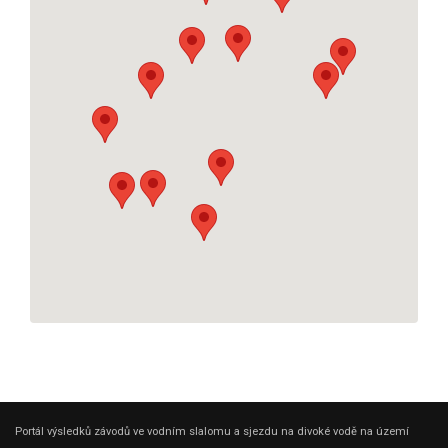
Portál výsledků závodů ve vodním slalomu a sjezdu na divoké vodě na území