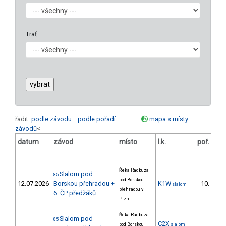
Trať
řadit:
podle závodu
podle pořadí
mapa s místy
závodů
<
datum
závod
místo
l.k.
poř.
v.
Řeka Radbuza
Slalom pod
85
pod Borskou
12.07.2026
Borskou přehradou +
K1W
10.
slalom
4/
přehradou v
6. ČP předžáků
Plzni
Řeka Radbuza
Slalom pod
85
C2X
pod Borskou
slalom