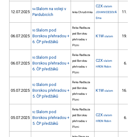
C2X
slalom
Slalom na voleji v
94
12.07.2025
11.
řeka Chrudimka
JOHANIDESOVÁ
3/
Pardubicích
Ema
Řeka Radbuza
Slalom pod
93
pod Borskou
06.07.2025
Borskou přehradou +
K1W
19.
slalom
3/
přehradou v
6. ČP předžáků
Plzni
Řeka Radbuza
Slalom pod
93
C2X
pod Borskou
slalom
06.07.2025
Borskou přehradou +
6.
přehradou v
HRON Robin
6. ČP předžáků
Plzni
Řeka Radbuza
Slalom pod
92
pod Borskou
05.07.2025
Borskou přehradou +
K1W
16.
slalom
4/
přehradou v
5. ČP předžáků
Plzni
Řeka Radbuza
Slalom pod
92
C2X
pod Borskou
slalom
05.07.2025
Borskou přehradou +
6.
přehradou v
HRON Robin
5. ČP předžáků
Plzni
řeka Otava na