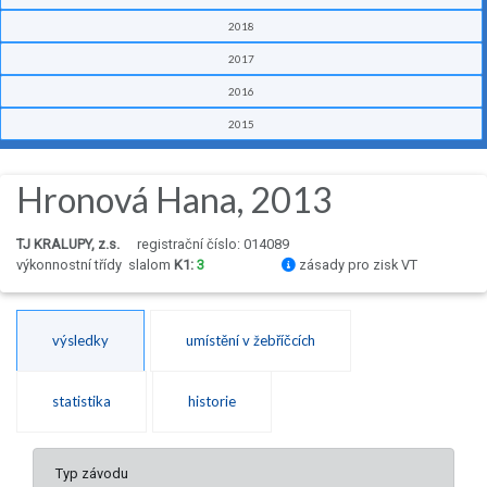
2018
2017
2016
2015
Hronová Hana, 2013
TJ KRALUPY, z.s.
registrační číslo: 014089
výkonnostní třídy
slalom
K1:
3
zásady pro zisk VT
výsledky
umístění v žebříčcích
statistika
historie
Typ závodu