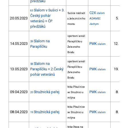
předžáků
Slalom v Sušici + 3.
63
C2X
Sušice nádraží
slalom
Český pohár
20.05.2023
5.
u železničního
ADAMEC
1/
veteránů + ČP
mostu.
Jáchym
předžáků
sportovní areál
Slalom na
59
Paraplíčko u
14.05.2023
PWK
12.
slalom
6/P
Paraplíčku
Železného
Brodu
sportovní areál
Slalom na
58
Paraplíčko u
13.05.2023
Paraplíčku + 2.Český
PWK
19.
slalom
8/P
Železného
pohár veteránů
Brodu
řeka Ploučnice
09.04.2023
Stružnická peřej
PWK
8.
20
ve Stružnici u
slalom
3/P
mlýna
řeka Ploučnice
08.04.2023
Stružnická peřej
PWK
8.
19
ve Stružnici u
slalom
3/P
mlýna
řeka Otava na