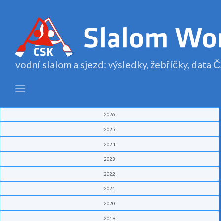
vodní slalom a sjezd: výsledky, žebříčky, data
2026
2025
2024
2023
2022
2021
2020
2019