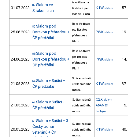
řeka Otava na
Slalom ve
89
01.07.2023
K1W
57.
Podskalí před
slalom
11/
Strakonicích
loděnicí klubu
Řeka Radbuza
Slalom pod
86
pod Borskou
25.06.2023
Borskou přehradou +
PWK
19.
slalom
8/P
přehradou v
ČP předžáků
Plzni
Řeka Radbuza
Slalom pod
85
pod Borskou
24.06.2023
Borskou přehradou +
PWK
14.
slalom
7/P
přehradou v
ČP předžáků
Plzni
Sušice nádraží
Slalom v Sušici +
64
21.05.2023
K1W
37.
u železničního
slalom
4/
ČP předžáků
mostu.
C2X
Sušice nádraží
slalom
Slalom v Sušici +
64
21.05.2023
5.
u železničního
ADAMEC
1/
ČP předžáků
mostu.
Jáchym
Slalom v Sušici + 3.
63
Sušice nádraží
Český pohár
20.05.2023
K1W
40.
u železničního
slalom
5/
veteránů + ČP
mostu.