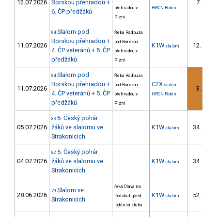
12.07.2026
Borskou přehradou +
7.
přehradou v
HRON Robin
6. ČP předžáků
Plzni
Slalom pod
84
Řeka Radbuza
Borskou přehradou +
pod Borskou
11.07.2026
K1W
12.
slalom
4/
4. ČP veteránů + 5. ČP
přehradou v
předžáků
Plzni
Slalom pod
84
Řeka Radbuza
Borskou přehradou +
C2X
pod Borskou
slalom
11.07.2026
3.
4. ČP veteránů + 5. ČP
přehradou v
HRON Robin
předžáků
Plzni
6. Český pohár
83
05.07.2026
žáků ve slalomu ve
K1W
34.
slalom
24/
Strakonicích
5. Český pohár
82
04.07.2026
žáků ve slalomu ve
K1W
34.
slalom
23/
Strakonicích
řeka Otava na
Slalom ve
79
28.06.2026
K1W
52.
Podskalí před
slalom
10/
Strakonicích
loděnicí klubu