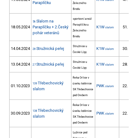
slalom
10/
Paraplíčku
Železného
Brodu
sportovní areál
Slalom na
56
Paraplíčko u
18.05.2024
Paraplíčku + 2.Český
K1W
51.
slalom
12/
Železného
pohár veteránů
Brodu
Stružnice u
14.04.2024
Stružnická peřej
K1W
30.
28
slalom
7/
České Lípy
Stružnice u
13.04.2024
Stružnická peřej
K1W
28.
27
slalom
6/
České Lípy
Řeka Orlice v
Třebechovický
139
úseku loděnice
01.10.2023
PWK
22.
slalom
11/P
slalom
SK Třebechovice
pod Orebem
Řeka Orlice v
Třebechovický
138
úseku loděnice
30.09.2023
PWK
22.
slalom
10/P
slalom
SK Třebechovice
pod Orebem
Lužnice pod