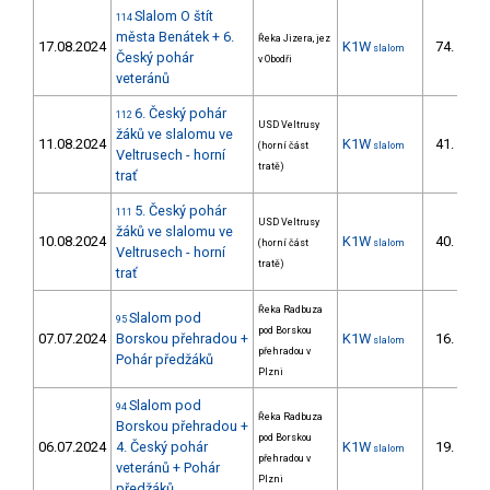
Slalom O štít
114
města Benátek + 6.
Řeka Jizera, jez
17.08.2024
K1W
74.
slalom
14/
Český pohár
v Obodři
veteránů
6. Český pohár
112
USD Veltrusy
žáků ve slalomu ve
11.08.2024
K1W
41.
(horní část
slalom
18/
Veltrusech - horní
tratě)
trať
5. Český pohár
111
USD Veltrusy
žáků ve slalomu ve
10.08.2024
K1W
40.
(horní část
slalom
16/
Veltrusech - horní
tratě)
trať
Řeka Radbuza
Slalom pod
95
pod Borskou
07.07.2024
Borskou přehradou +
K1W
16.
slalom
6/
přehradou v
Pohár předžáků
Plzni
Slalom pod
94
Řeka Radbuza
Borskou přehradou +
pod Borskou
06.07.2024
4. Český pohár
K1W
19.
slalom
5/
přehradou v
veteránů + Pohár
Plzni
předžáků