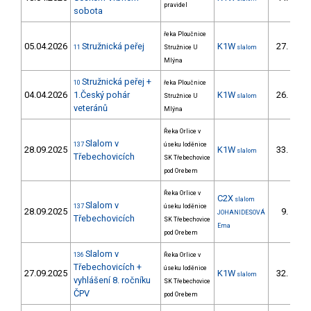
pravidel
sobota
řeka Ploučnice
05.04.2026
Stružnická peřej
K1W
27.
11
Stružnice U
slalom
11/
Mlýna
Stružnická peřej +
10
řeka Ploučnice
04.04.2026
1.Český pohár
K1W
26.
Stružnice U
slalom
11/
veteránů
Mlýna
Řeka Orlice v
Slalom v
137
úseku loděnice
28.09.2025
K1W
33.
slalom
8/
Třebechovicích
SK Třebechovice
pod Orebem
Řeka Orlice v
C2X
slalom
Slalom v
137
úseku loděnice
28.09.2025
9.
JOHANIDESOVÁ
1/
Třebechovicích
SK Třebechovice
Ema
pod Orebem
Slalom v
136
Řeka Orlice v
Třebechovicích +
úseku loděnice
27.09.2025
K1W
32.
slalom
10/
vyhlášení 8. ročníku
SK Třebechovice
ČPV
pod Orebem