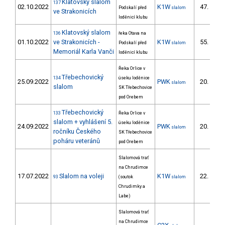
Klatovský slalom
137
02.10.2022
K1W
47.
Podskalí před
slalom
6/
ve Strakonicích
loděnicí klubu
Klatovský slalom
136
řeka Otava na
01.10.2022
ve Strakonicích -
K1W
55.
Podskalí před
slalom
5/
Memoriál Karla Vanči
loděnicí klubu
Řeka Orlice v
Třebechovický
134
úseku loděnice
25.09.2022
PWK
20.
slalom
7/P
slalom
SK Třebechovice
pod Orebem
Třebechovický
133
Řeka Orlice v
slalom + vyhlášení 5.
úseku loděnice
24.09.2022
PWK
20.
slalom
6/P
ročníku Českého
SK Třebechovice
poháru veteránů
pod Orebem
Slalomová trať
na Chrudimce
17.07.2022
Slalom na voleji
K1W
22.
93
(soutok
slalom
3/
Chrudimky a
Labe)
Slalomová trať
na Chrudimce