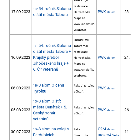
Táborem, u
restaurace
54. ročník Slalomu
132
17.09.2023
PWK
23.
Harrachovka.
slalom
9/P
o štít města Tábora
Mapa na
www.kanoistika-
vstabor.cz.
Lužnice pod
54. ročník Slalomu
131
Táborem, u
o štít města Tábora +
restaurace
16.09.2023
Krajský přebor
PWK
21.
Harrachovka.
slalom
8/P
Jihočeského kraje +
Mapa na
6. ČP veteránů
www.kanoistika-
vstabor.cz.
Slalom O cenu
110
Řeka Jizera, jez
06.08.2023
PWK
slalom
Tyrolitu
v Obodři.
Slalom O štít
109
města Benátek + 5.
Řeka Jizera, jez
05.08.2023
PWK
26.
slalom
11/P
Český pohár
v Obodři.
veteránů
Slalom na voleji v
C2M
106
Řeka
slalom
30.07.2023
11.
2/
Pardubicích
Chrudimka
HRONOVÁ Šárka