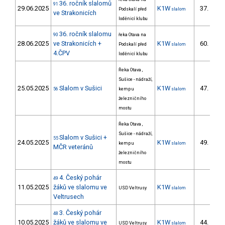
36. ročník slalomů
91
29.06.2025
K1W
37.
Podskalí před
slalom
6/
ve Strakonicích
loděnicí klubu
36. ročník slalomu
90
řeka Otava na
28.06.2025
ve Strakonicích +
K1W
60.
Podskalí před
slalom
9/
4.ČPV
loděnicí klubu
Řeka Otava ,
Sušice - nádraží,
25.05.2025
Slalom v Sušici
K1W
47.
56
kemp u
slalom
7/
železničního
mostu
Řeka Otava ,
Sušice - nádraží,
Slalom v Sušici +
55
24.05.2025
K1W
49.
kemp u
slalom
8/
MČR veteránů
železničního
mostu
4. Český pohár
49
11.05.2025
žáků ve slalomu ve
K1W
USD Veltrusy
slalom
Veltrusech
3. Český pohár
48
10.05.2025
žáků ve slalomu ve
K1W
44.
USD Veltrusy
slalom
18/