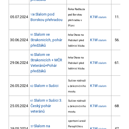
Řeka Radbuza
Slalom pod
158
pod Borskou
05.07.2024
K1W
11.
slalom
2/
Borskou přehradou
přehradou v
Plzni
Slalom ve
91
řeka Otava na
30.06.2024
Strakonicích, pohár
K1W
56.
Podskalí před
slalom
7/
předžáků
loděnicí klubu
Slalom ve
90
řeka Otava na
Strakonicích + MČR
29.06.2024
K1W
61.
Podskalí před
slalom
6/
Veteránů+Pohár
loděnicí klubu
předžáků
Sušice nádraží
26.05.2024
Slalom v Sušici
K1W
62
u železničního
slalom
mostu.
Slalom v Sušici 3.
61
Sušice nádraží
25.05.2024
Český pohár
K1W
68.
u železničního
slalom
10/
veteránů
mostu.
sportovní areál
Slalom na
57
Paraplíčko u
19.05.2024
K1W
47.