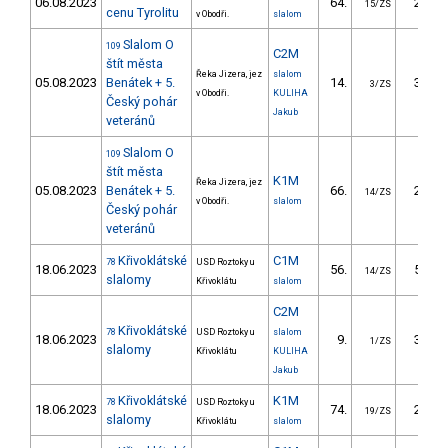
06.08.2023
64.
24.01
15/ZS
cenu Tyrolitu
v Obodři.
slalom
Slalom O
109
C2M
štít města
Řeka Jizera, jez
slalom
05.08.2023
Benátek + 5.
14.
36.43
3/ZS
v Obodři.
KULIHA
Český pohár
Jakub
veteránů
Slalom O
109
štít města
K1M
Řeka Jizera, jez
05.08.2023
Benátek + 5.
66.
23.93
14/ZS
v Obodři.
slalom
Český pohár
veteránů
Křivoklátské
C1M
78
USD Roztoky u
18.06.2023
56.
55.37
14/ZS
slalomy
Křivoklátu
slalom
C2M
Křivoklátské
78
USD Roztoky u
slalom
18.06.2023
9.
30.65
1/ZS
slalomy
Křivoklátu
KULIHA
Jakub
Křivoklátské
K1M
78
USD Roztoky u
18.06.2023
74.
27.19
19/ZS
slalomy
Křivoklátu
slalom