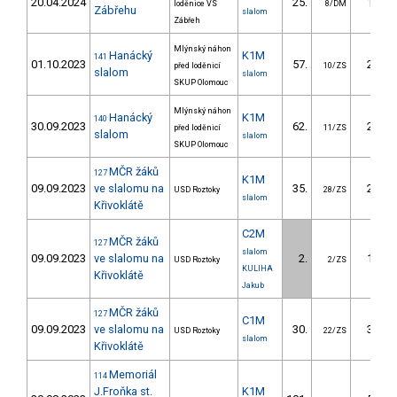
20.04.2024
25.
18.80
loděnice VS
8/DM
Zábřehu
slalom
Zábřeh
Mlýnský náhon
Hanácký
K1M
141
01.10.2023
57.
25.00
před loděnicí
10/ZS
slalom
slalom
SKUP Olomouc
Mlýnský náhon
Hanácký
K1M
140
30.09.2023
62.
24.00
před loděnicí
11/ZS
slalom
slalom
SKUP Olomouc
MČR žáků
127
K1M
09.09.2023
ve slalomu na
35.
26.24
USD Roztoky
28/ZS
slalom
Křivoklátě
C2M
MČR žáků
127
slalom
09.09.2023
ve slalomu na
2.
18.18
USD Roztoky
2/ZS
KULIHA
Křivoklátě
Jakub
MČR žáků
127
C1M
09.09.2023
ve slalomu na
30.
37.96
USD Roztoky
22/ZS
slalom
Křivoklátě
Memoriál
114
J.Froňka st.
K1M