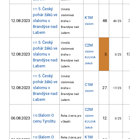
5. Český
111
Umělá
pohár žáků ve
slalomová
K1M
12.08.2023
slalomu v
48.
36.64
dráha v
40/ZS
slalom
Brandýse nad
Brandýse nad
Labem
Labem.
5. Český
111
Umělá
C2M
pohár žáků ve
slalomová
slalom
12.08.2023
slalomu v
3.
138.74
dráha v
3/ZS
KULIHA
Brandýse nad
Brandýse nad
Jakub
Labem
Labem.
5. Český
111
Umělá
pohár žáků ve
slalomová
C1M
12.08.2023
slalomu v
27.
52.40
dráha v
17/ZS
slalom
Brandýse nad
Brandýse nad
Labem
Labem.
C2M
Slalom O
110
Řeka Jizera, jez
slalom
06.08.2023
12.
75.85
3/ZS
cenu Tyrolitu
v Obodři.
KULIHA
Jakub
Slalom O
K1M
110
Řeka Jizera, jez