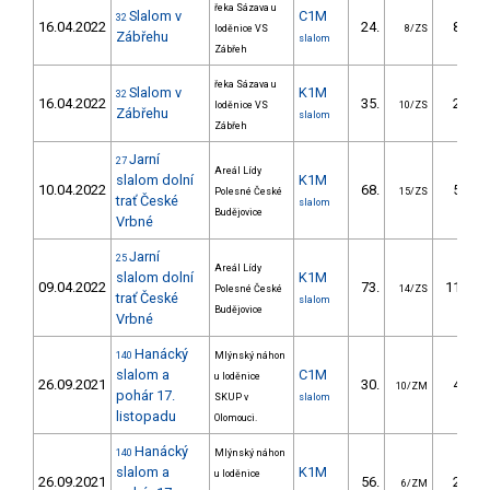
řeka Sázava u
Slalom v
C1M
32
16.04.2022
24.
87.90
loděnice VS
8/ZS
Zábřehu
slalom
Zábřeh
řeka Sázava u
Slalom v
K1M
32
16.04.2022
35.
27.30
loděnice VS
10/ZS
Zábřehu
slalom
Zábřeh
Jarní
27
Areál Lídy
slalom dolní
K1M
10.04.2022
68.
59.82
Polesné České
15/ZS
trať České
slalom
Budějovice
Vrbné
Jarní
25
Areál Lídy
slalom dolní
K1M
09.04.2022
73.
117.84
Polesné České
14/ZS
trať České
slalom
Budějovice
Vrbné
Hanácký
140
Mlýnský náhon
slalom a
C1M
u loděnice
26.09.2021
30.
48.60
10/ZM
pohár 17.
SKUP v
slalom
listopadu
Olomouci.
Hanácký
140
Mlýnský náhon
slalom a
K1M
u loděnice
26.09.2021
56.
29.10
6/ZM