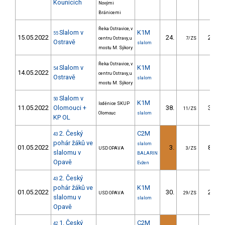
Kounicích
Novými
Bránicemi
Řeka Ostravice, v
Slalom v
K1M
55
15.05.2022
24.
28.30
centru Ostravy, u
7/ZS
Ostravě
slalom
mostu M. Sýkory
Řeka Ostravice, v
Slalom v
K1M
54
14.05.2022
centru Ostravy, u
Ostravě
slalom
mostu M. Sýkory
Slalom v
50
K1M
loděnice SKUP
11.05.2022
Olomouci +
38.
32.50
11/ZS
Olomouc
slalom
KP OL
2. Český
C2M
43
pohár žáků ve
slalom
01.05.2022
3.
87.58
USD OPAVA
3/ZS
slalomu v
BALARIN
Opavě
Evžen
2. Český
43
pohár žáků ve
K1M
01.05.2022
30.
26.69
USD OPAVA
29/ZS
slalomu v
slalom
Opavě
1. Český
C2M
42