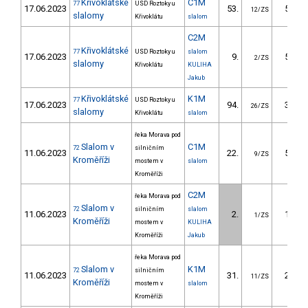
Křivoklátské
C1M
77
USD Roztoky u
17.06.2023
53.
54.58
12/ZS
slalomy
Křivoklátu
slalom
C2M
Křivoklátské
77
USD Roztoky u
slalom
17.06.2023
9.
50.61
2/ZS
slalomy
Křivoklátu
KULIHA
Jakub
Křivoklátské
K1M
77
USD Roztoky u
17.06.2023
94.
34.34
26/ZS
slalomy
Křivoklátu
slalom
řeka Morava pod
Slalom v
C1M
72
silničním
11.06.2023
22.
57.50
9/ZS
Kroměříži
mostem v
slalom
Kroměříži
C2M
řeka Morava pod
Slalom v
72
silničním
slalom
11.06.2023
2.
19.30
1/ZS
Kroměříži
mostem v
KULIHA
Kroměříži
Jakub
řeka Morava pod
Slalom v
K1M
72
silničním
11.06.2023
31.
29.00
11/ZS
Kroměříži
mostem v
slalom
Kroměříži