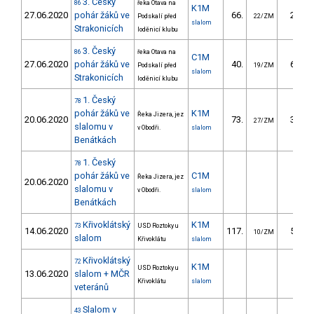
3. Český
86
řeka Otava na
K1M
27.06.2020
pohár žáků ve
66.
28.08
Podskalí před
22/ZM
slalom
Strakonicích
loděnicí klubu
3. Český
86
řeka Otava na
C1M
27.06.2020
pohár žáků ve
40.
60.55
Podskalí před
19/ZM
slalom
Strakonicích
loděnicí klubu
1. Český
78
pohár žáků ve
K1M
Řeka Jizera, jez
20.06.2020
73.
34.48
27/ZM
slalomu v
v Obodři.
slalom
Benátkách
1. Český
78
pohár žáků ve
C1M
Řeka Jizera, jez
20.06.2020
slalomu v
v Obodři.
slalom
Benátkách
Křivoklátský
K1M
73
USD Roztoky u
14.06.2020
117.
50.69
10/ZM
slalom
Křivoklátu
slalom
Křivoklátský
72
K1M
USD Roztoky u
13.06.2020
slalom + MČR
Křivoklátu
slalom
veteránů
Slalom v
43