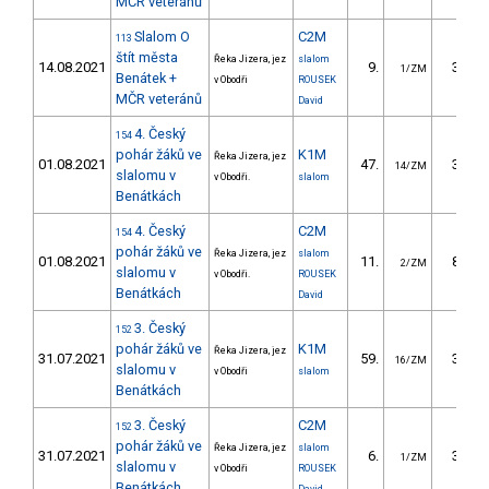
MČR veteránů
Slalom O
C2M
113
štít města
Řeka Jizera, jez
slalom
14.08.2021
9.
36.50
1/ZM
Benátek +
v Obodři
ROUSEK
MČR veteránů
David
4. Český
154
pohár žáků ve
K1M
Řeka Jizera, jez
01.08.2021
47.
31.11
14/ZM
slalomu v
v Obodři.
slalom
Benátkách
4. Český
C2M
154
pohár žáků ve
Řeka Jizera, jez
slalom
01.08.2021
11.
82.99
2/ZM
slalomu v
v Obodři.
ROUSEK
Benátkách
David
3. Český
152
pohár žáků ve
K1M
Řeka Jizera, jez
31.07.2021
59.
35.97
16/ZM
slalomu v
v Obodři
slalom
Benátkách
3. Český
C2M
152
pohár žáků ve
Řeka Jizera, jez
slalom
31.07.2021
6.
32.00
1/ZM
slalomu v
v Obodři
ROUSEK
Benátkách