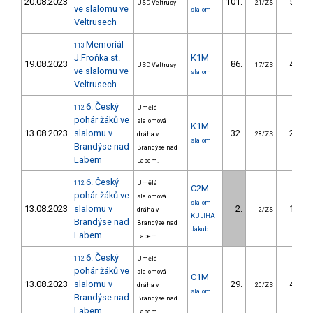
20.08.2023
101.
52.78
USD Veltrusy
21/ZS
ve slalomu ve
slalom
Veltrusech
Memoriál
113
J.Froňka st.
K1M
19.08.2023
86.
44.86
USD Veltrusy
17/ZS
ve slalomu ve
slalom
Veltrusech
6. Český
112
Umělá
pohár žáků ve
slalomová
K1M
13.08.2023
slalomu v
32.
24.43
dráha v
28/ZS
slalom
Brandýse nad
Brandýse nad
Labem
Labem.
6. Český
112
Umělá
C2M
pohár žáků ve
slalomová
slalom
13.08.2023
slalomu v
2.
11.81
dráha v
2/ZS
KULIHA
Brandýse nad
Brandýse nad
Jakub
Labem
Labem.
6. Český
112
Umělá
pohár žáků ve
slalomová
C1M
13.08.2023
slalomu v
29.
44.13
dráha v
20/ZS
slalom
Brandýse nad
Brandýse nad
Labem
Labem.