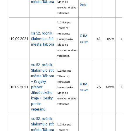
města Tábora
Mapa na
David
www.kanoistika-
vstabor.cz.
Lužnice pod
Táborem, u
52. ročník
138
restaurace
C1M
19.09.2021
Slalomu o štít
41.
55.58
Harrachovka.
8/ZM
slalom
města Tábora
Mapa na
www.kanoistika-
vstabor.cz.
52. ročník
137
Slalomu o štít
Lužnice pod
města Tábora
Táborem, u
+ Krajský
restaurace
K1M
18.09.2021
přebor
76.
30.14
Harrachovka.
24/ZM
slalom
Jihočeského
Mapa na
kraje + Český
www.kanoistika-
pohár
vstabor.cz.
veteránů
52. ročník
137
Slalomu o štít
Lužnice pod
města Tábora
Táborem, u