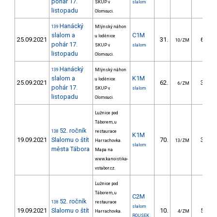
pohár 17.
SKUP v
slalom
listopadu
Olomouci.
Hanácký
139
Mlýnský náhon
slalom a
C1M
u loděnice
25.09.2021
31.
63.70
10/ZM
pohár 17.
SKUP v
slalom
listopadu
Olomouci.
Hanácký
139
Mlýnský náhon
slalom a
K1M
u loděnice
25.09.2021
62.
33.80
6/ZM
pohár 17.
SKUP v
slalom
listopadu
Olomouci.
Lužnice pod
Táborem, u
52. ročník
138
restaurace
K1M
19.09.2021
Slalomu o štít
70.
33.10
Harrachovka.
13/ZM
slalom
města Tábora
Mapa na
www.kanoistika-
vstabor.cz.
Lužnice pod
Táborem, u
C2M
52. ročník
138
restaurace
slalom
19.09.2021
Slalomu o štít
10.
53.22
Harrachovka.
4/ZM
ROUSEK