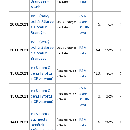
Brandýse +
nad Labem
slalom
5.ČPž
1. Český
C2M
155
pohár žáků ve
USD v Brandýse
slalom
20.08.2021
6.
53.23
1/ZM
slalomu v
nad Labem
ROUSEK
Brandýse
David
1. Český
155
pohár žáků ve
K1M
USD v Brandýse
20.08.2021
54.
35.27
15/ZM
slalomu v
nad Labem
slalom
Brandýse
Slalom O
114
K1M
Řeka Jizera, jez
15.08.2021
cenu Tyrolitu
123.
32.98
14/ZM
v Obodři.
slalom
+ ČP veteránů
C2M
Slalom O
114
Řeka Jizera, jez
slalom
15.08.2021
cenu Tyrolitu
10.
43.57
2/ZM
v Obodři.
ROUSEK
+ ČP veteránů
David
Slalom O
113
štít města
K1M
Řeka Jizera, jez
14.08.2021
135.
35.07
17/ZM
Benátek +
v Obodři
slalom