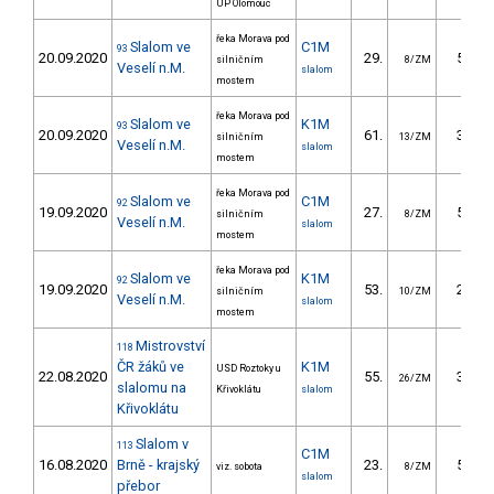
UP Olomouc
řeka Morava pod
Slalom ve
C1M
93
20.09.2020
29.
55.30
silničním
8/ZM
Veselí n.M.
slalom
mostem
řeka Morava pod
Slalom ve
K1M
93
20.09.2020
61.
33.90
silničním
13/ZM
Veselí n.M.
slalom
mostem
řeka Morava pod
Slalom ve
C1M
92
19.09.2020
27.
58.80
silničním
8/ZM
Veselí n.M.
slalom
mostem
řeka Morava pod
Slalom ve
K1M
92
19.09.2020
53.
28.60
silničním
10/ZM
Veselí n.M.
slalom
mostem
Mistrovství
118
ČR žáků ve
K1M
USD Roztoky u
22.08.2020
55.
38.37
26/ZM
slalomu na
Křivoklátu
slalom
Křivoklátu
Slalom v
113
C1M
16.08.2020
Brně - krajský
23.
59.50
viz. sobota
8/ZM
slalom
přebor