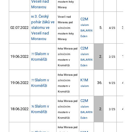
Veselí nad
mostem řeky
Moravou
Moravy
3. Český
86
Veselí nad
C2M
pohár žáků ve
Moravou pod
slalom
02.07.2022
slalomu ve
5.
34.77
silničním
4/ZS
BALARIN
Veselí nad
mostem řeky
Evžen
Moravou
Moravy
C2M
řeka Morava pod
Slalom v
77
silničním
slalom
19.06.2022
2.
19.50
2/ZS
Kroměříži
mostem v
BALARIN
Kroměříži
Evžen
řeka Morava pod
Slalom v
K1M
77
silničním
19.06.2022
36.
40.90
9/ZS
Kroměříži
mostem v
slalom
Kroměříži
C2M
řeka Morava pod
Slalom v
76
silničním
slalom
18.06.2022
2.
49.30
2/ZS
Kroměříži
mostem v
BALARIN
Kroměříži
Evžen
řeka Morava pod