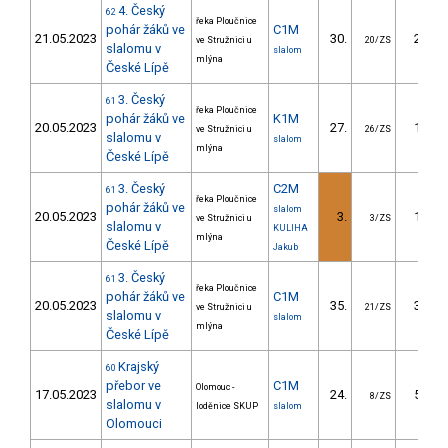
4. Český
62
řeka Ploučnice
pohár žáků ve
C1M
21.05.2023
30.
25.38
ve Stružnici u
20/ZS
slalomu v
slalom
mlýna
České Lípě
3. Český
61
řeka Ploučnice
pohár žáků ve
K1M
20.05.2023
27.
16.47
ve Stružnici u
26/ZS
slalomu v
slalom
mlýna
České Lípě
3. Český
C2M
61
řeka Ploučnice
pohár žáků ve
slalom
20.05.2023
3.
18.18
ve Stružnici u
3/ZS
slalomu v
KULIHA
mlýna
České Lípě
Jakub
3. Český
61
řeka Ploučnice
pohár žáků ve
C1M
20.05.2023
35.
33.68
ve Stružnici u
21/ZS
slalomu v
slalom
mlýna
České Lípě
Krajský
60
přebor ve
C1M
Olomouc -
17.05.2023
24.
56.90
8/ZS
slalomu v
loděnice SKUP
slalom
Olomouci