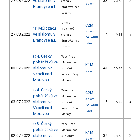
27.08.2022
ve slalomu v
33.
24.30
dráha v
29/ZS
slalom
Brandýse n.L.
Brandýse nad
Labem.
Umělá
C2M
MČR žáků
111
slalomová
slalom
27.08.2022
ve slalomu v
4.
71.53
dráha v
4/ZS
BALARIN
Brandýse n.L.
Brandýse nad
Evžen
Labem.
4. Český
87
Veselí nad
pohár žáků ve
Moravou pod
K1M
03.07.2022
slalomu ve
41.
29.90
silničním
36/ZS
slalom
Veselí nad
mostem řeky
Moravou
Moravy
4. Český
87
Veselí nad
C2M
pohár žáků ve
Moravou pod
slalom
03.07.2022
slalomu ve
5.
43.36
silničním
4/ZS
BALARIN
Veselí nad
mostem řeky
Evžen
Moravou
Moravy
3. Český
86
Veselí nad
pohár žáků ve
Moravou pod
K1M
02.07.2022
slalomu ve
34.
21.61
silničním
32/ZS
slalom