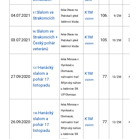
David
řeka Otava na
Slalom ve
K1M
97
04.07.2021
106.
27.44
Podskalí před
9/ZM
Strakonicích
slalom
loděnicí klubu
Slalom ve
96
řeka Otava na
Strakonicích +
K1M
03.07.2021
105.
37.76
Podskalí před
10/ZM
Český pohár
slalom
loděnicí klubu
veteránů
řeka Morava v
Hynkově u
Hanácký
137
Olomouce,
slalom a
K1M
27.09.2020
77.
43.70
náhradní trať
13/ZM
pohár 17.
slalom
Mlýnský náhon
listopadu
u loděnice SK
UP Olomouc
řeka Morava v
Hynkově u
Hanácký
136
Olomouce,
slalom a
K1M
26.09.2020
77.
45.30
náhradní trať
12/ZM
pohár 17.
slalom
Mlýnský náhon
listopadu
u loděnice SK