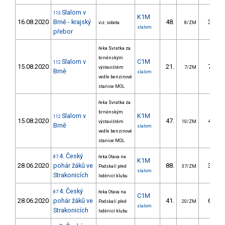
Slalom v
113
K1M
16.08.2020
Brně - krajský
48.
31.30
viz. sobota
8/ZM
slalom
přebor
řeka Svratka za
brněnským
Slalom v
C1M
112
15.08.2020
21.
77.70
výstavištěm
7/ZM
Brně
slalom
vedle benzinové
stanice MOL
řeka Svratka za
brněnským
Slalom v
K1M
112
15.08.2020
47.
41.10
výstavištěm
10/ZM
Brně
slalom
vedle benzinové
stanice MOL
4. Český
87
řeka Otava na
K1M
28.06.2020
pohár žáků ve
88.
33.96
Podskalí před
37/ZM
slalom
Strakonicích
loděnicí klubu
4. Český
87
řeka Otava na
C1M
28.06.2020
pohár žáků ve
41.
66.93
Podskalí před
20/ZM
slalom
Strakonicích
loděnicí klubu