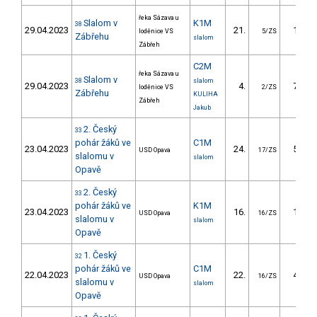
řeka Sázava u
Slalom v
K1M
38
29.04.2023
21.
19.20
loděnice VS
5/ZS
Zábřehu
slalom
Zábřeh
C2M
řeka Sázava u
Slalom v
38
slalom
29.04.2023
4.
77.70
loděnice VS
2/ZS
Zábřehu
KULIHA
Zábřeh
Jakub
2. Český
33
pohár žáků ve
C1M
23.04.2023
24.
50.01
USD Opava
17/ZS
slalomu v
slalom
Opavě
2. Český
33
pohár žáků ve
K1M
23.04.2023
16.
12.51
USD Opava
16/ZS
slalomu v
slalom
Opavě
1. Český
32
pohár žáků ve
C1M
22.04.2023
22.
45.83
USD Opava
16/ZS
slalomu v
slalom
Opavě