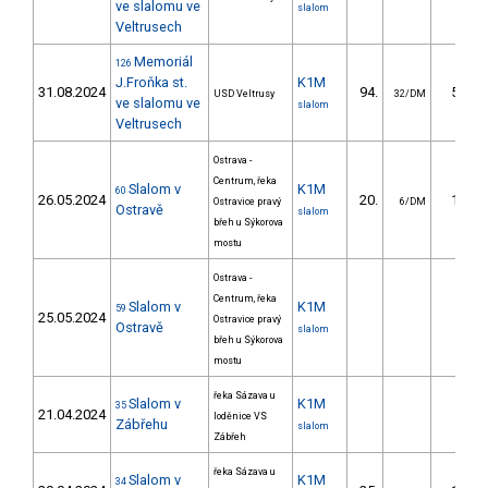
ve slalomu ve
slalom
Veltrusech
Memoriál
126
J.Froňka st.
K1M
31.08.2024
94.
50.62
USD Veltrusy
32/DM
ve slalomu ve
slalom
Veltrusech
Ostrava -
Centrum, řeka
Slalom v
K1M
60
26.05.2024
20.
19.70
Ostravice pravý
6/DM
Ostravě
slalom
břeh u Sýkorova
mostu
Ostrava -
Centrum, řeka
Slalom v
K1M
59
25.05.2024
Ostravice pravý
Ostravě
slalom
břeh u Sýkorova
mostu
řeka Sázava u
Slalom v
K1M
35
21.04.2024
loděnice VS
Zábřehu
slalom
Zábřeh
řeka Sázava u
Slalom v
K1M
34