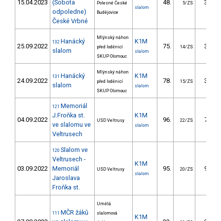
15.04.2023
(Sobota
48.
39.04
Polesné České
5/ZS
slalom
odpoledne)
Budějovice
České Vrbné
Mlýnský náhon
Hanácký
K1M
132
25.09.2022
75.
36.50
před loděnicí
14/ZS
slalom
slalom
SKUP Olomouc
Mlýnský náhon
Hanácký
K1M
131
24.09.2022
78.
35.10
před loděnicí
15/ZS
slalom
slalom
SKUP Olomouc
Memoriál
121
J.Froňka st.
K1M
04.09.2022
96.
74.61
USD Veltrusy
22/ZS
ve slalomu ve
slalom
Veltrusech
Slalom ve
120
Veltrusech -
K1M
03.09.2022
Memoriál
95.
93.40
USD Veltrusy
20/ZS
slalom
Jaroslava
Froňka st.
Umělá
MČR žáků
111
slalomová
K1M