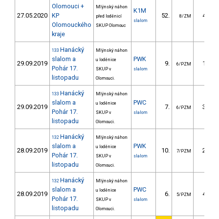
Olomouci +
Mlýnský náhon
K1M
27.05.2020
KP
52.
46.40
před loděnicí
8/ZM
slalom
Olomouckého
SKUP Olomouc
kraje
Hanácký
133
Mlýnský náhon
slalom a
PWK
u loděnice
29.09.2019
9.
14.20
6/PZM
Pohár 17.
SKUP v
slalom
listopadu
Olomouci.
Hanácký
133
Mlýnský náhon
slalom a
PWC
u loděnice
29.09.2019
7.
39.90
6/PZM
Pohár 17.
SKUP v
slalom
listopadu
Olomouci.
Hanácký
132
Mlýnský náhon
slalom a
PWK
u loděnice
28.09.2019
10.
21.20
7/PZM
Pohár 17.
SKUP v
slalom
listopadu
Olomouci.
Hanácký
132
Mlýnský náhon
slalom a
PWC
u loděnice
28.09.2019
6.
45.80
5/PZM
Pohár 17.
SKUP v
slalom
listopadu
Olomouci.