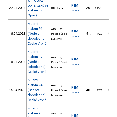
1. Český
32
pohár žáků ve
K1M
22.04.2023
20.
15.54
USD Opava
20/ZS
slalomu v
slalom
Opavě
Jarní
26
slalom 26
Areál Lídy
K1M
16.04.2023
(Neděle
51.
54.43
Polesné České
6/ZS
slalom
dopoledne)
Budějovice
České Vrbné
Jarní
27
slalom 27
Areál Lídy
K1M
16.04.2023
(Neděle
Polesné České
slalom
odpoledne)
Budějovice
České Vrbné
Jarní
24
slalom 24
Areál Lídy
K1M
15.04.2023
(Sobota
48.
29.19
Polesné České
7/ZS
slalom
dopoledne)
Budějovice
České Vrbné
Jarní
25
slalom 25
Areál Lídy
K1M