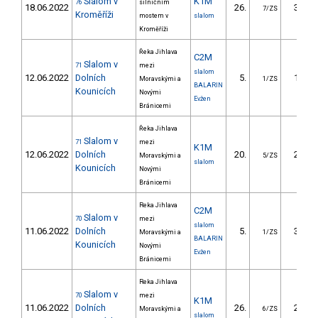
Slalom v
K1M
76
silničním
18.06.2022
26.
33.90
7/ZS
Kroměříži
mostem v
slalom
Kroměříži
Řeka Jihlava
C2M
Slalom v
71
mezi
slalom
12.06.2022
Dolních
5.
16.97
Moravskými a
1/ZS
BALARIN
Kounicích
Novými
Evžen
Bránicemi
Řeka Jihlava
Slalom v
71
mezi
K1M
12.06.2022
Dolních
20.
21.96
Moravskými a
5/ZS
slalom
Kounicích
Novými
Bránicemi
Reka Jihlava
C2M
Slalom v
70
mezi
slalom
11.06.2022
Dolních
5.
35.97
Moravskými a
1/ZS
BALARIN
Kounicích
Novými
Evžen
Bránicemi
Reka Jihlava
Slalom v
70
mezi
K1M
11.06.2022
Dolních
26.
23.97
Moravskými a
6/ZS
slalom