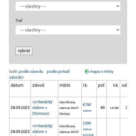
Trať
řadit:
podle závodu
podle pořadí
mapa s místy
závodů
<
datum
závod
místo
l.k.
poř.
v.k.
odstup
[s]
Hanácký
139
řeka Morava,
K1M
28.09.2025
slalom v
49.
27.00
loděnice SKUP
14/DM
slalom
Olomouci
Olomouc
C2M
Hanácký
139
řeka Morava,
slalom
28.09.2025
slalom v
loděnice SKUP
KULIHA