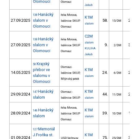
Olomouci
Olomouc
Jakub
Hanácký
138
řeka Morava,
K1M
27.09.2025
slalom v
58.
27.00
loděnice SKUP
15/DM
slalom
Olomouci
Olomouc
C2M
Hanácký
138
řeka Morava,
slalom
27.09.2025
slalom v
9.
37.30
loděnice SKUP
2/DM
KULIHA
Olomouci
Olomouc
Jakub
Krajský
50
Olomouc-
přebor ve
K1M
14.05.2025
24.
23.70
loděnice SKUP,
6/DM
slalomu v
slalom
Mlýnský potok
Olomouci
Hanácký
K1M
147
Olomouc -
29.09.2024
44.
23.50
11/DM
slalom
loděnice SKUP
slalom
řeka Morava,
Hanácký
K1M
146
28.09.2024
39.
19.20
loděnice SKUP
10/DM
slalom
slalom
Olomouc
Memoriál
127
J.Froňka st.
K1M
01.09.2024
75.
30.19
USD Veltrusy
25/DM