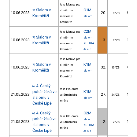
řeka Morava pod
Slalom v
C1M
71
silničním
10.06.2023
20.
63.60
9/ZS
Kroměříži
mostem v
slalom
Kroměříži
C2M
řeka Morava pod
Slalom v
71
silničním
slalom
10.06.2023
3.
17.70
2/ZS
Kroměříži
mostem v
KULIHA
Kroměříži
Jakub
řeka Morava pod
Slalom v
K1M
71
silničním
10.06.2023
32.
44.20
10/ZS
Kroměříži
mostem v
slalom
Kroměříži
4. Český
62
řeka Ploučnice
pohár žáků ve
K1M
21.05.2023
27.
16.86
ve Stružnici u
24/ZS
slalomu v
slalom
mlýna
České Lípě
4. Český
C2M
62
řeka Ploučnice
pohár žáků ve
slalom
21.05.2023
2.
13.18
ve Stružnici u
2/ZS
slalomu v
KULIHA
mlýna
České Lípě
Jakub