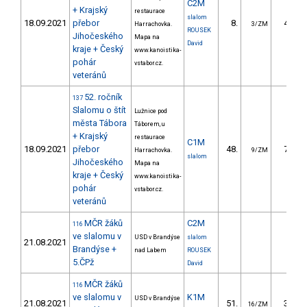
C2M
+ Krajský
restaurace
slalom
18.09.2021
přebor
8.
45.44
Harrachovka.
3/ZM
ROUSEK
Jihočeského
Mapa na
David
kraje + Český
www.kanoistika-
pohár
vstabor.cz.
veteránů
52. ročník
137
Slalomu o štít
Lužnice pod
města Tábora
Táborem, u
+ Krajský
restaurace
C1M
18.09.2021
přebor
48.
72.08
Harrachovka.
9/ZM
slalom
Jihočeského
Mapa na
kraje + Český
www.kanoistika-
pohár
vstabor.cz.
veteránů
MČR žáků
C2M
116
ve slalomu v
USD v Brandýse
slalom
21.08.2021
Brandýse +
nad Labem
ROUSEK
5.ČPž
David
MČR žáků
116
ve slalomu v
K1M
USD v Brandýse
21.08.2021
51.
31.83
16/ZM