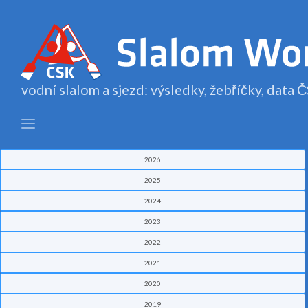
vodní slalom a sjezd: výsledky, žebříčky, data
2026
2025
2024
2023
2022
2021
2020
2019