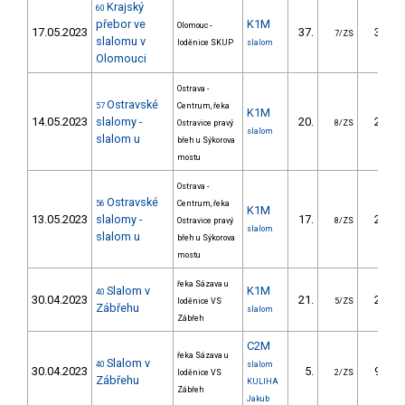
Krajský
60
přebor ve
K1M
Olomouc -
17.05.2023
37.
33.10
7/ZS
slalomu v
loděnice SKUP
slalom
Olomouci
Ostrava -
Ostravské
57
Centrum, řeka
K1M
14.05.2023
slalomy -
20.
20.50
Ostravice pravý
8/ZS
slalom
slalom u
břeh u Sýkorova
mostu
Ostrava -
Ostravské
56
Centrum, řeka
K1M
13.05.2023
slalomy -
17.
21.00
Ostravice pravý
8/ZS
slalom
slalom u
břeh u Sýkorova
mostu
řeka Sázava u
Slalom v
K1M
40
30.04.2023
21.
20.60
loděnice VS
5/ZS
Zábřehu
slalom
Zábřeh
C2M
řeka Sázava u
Slalom v
40
slalom
30.04.2023
5.
97.10
loděnice VS
2/ZS
Zábřehu
KULIHA
Zábřeh
Jakub