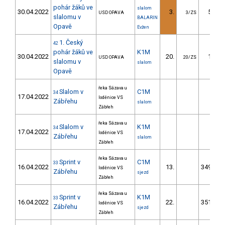
pohár žáků ve
slalom
30.04.2022
3.
53.04
USD OPAVA
3/ZS
slalomu v
BALARIN
Opavě
Evžen
1. Český
42
pohár žáků ve
K1M
30.04.2022
20.
19.55
USD OPAVA
20/ZS
slalomu v
slalom
Opavě
řeka Sázava u
Slalom v
C1M
34
17.04.2022
loděnice VS
Zábřehu
slalom
Zábřeh
řeka Sázava u
Slalom v
K1M
34
17.04.2022
loděnice VS
Zábřehu
slalom
Zábřeh
řeka Sázava u
Sprint v
C1M
33
16.04.2022
13.
3496.39
loděnice VS
Zábřehu
sjezd
Zábřeh
řeka Sázava u
Sprint v
K1M
33
16.04.2022
22.
3510.29
loděnice VS
Zábřehu
sjezd
Zábřeh