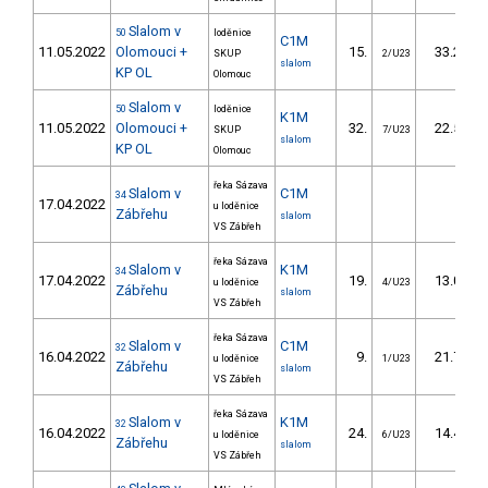
Slalom v
50
loděnice
C1M
11.05.2022
Olomouci +
15.
33.20
SKUP
2/U23
slalom
KP OL
Olomouc
Slalom v
50
loděnice
K1M
11.05.2022
Olomouci +
32.
22.50
SKUP
7/U23
slalom
KP OL
Olomouc
řeka Sázava
Slalom v
C1M
34
17.04.2022
u loděnice
Zábřehu
slalom
VS Zábřeh
řeka Sázava
Slalom v
K1M
34
17.04.2022
19.
13.00
u loděnice
4/U23
Zábřehu
slalom
VS Zábřeh
řeka Sázava
Slalom v
C1M
32
16.04.2022
9.
21.70
u loděnice
1/U23
Zábřehu
slalom
VS Zábřeh
řeka Sázava
Slalom v
K1M
32
16.04.2022
24.
14.40
u loděnice
6/U23
Zábřehu
slalom
VS Zábřeh