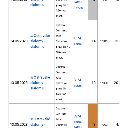
RADĚJ
slalom u
pravý břeh u
Alexandr
Sýkorova
mostu
Ostrava -
Centrum,
Ostravské
57
řeka
K1M
14.05.2023
slalomy -
14.
15.30
Ostravice
2/U23
slalom
slalom u
pravý břeh u
Sýkorova
mostu
Ostrava -
Centrum,
Ostravské
56
řeka
C1M
13.05.2023
slalomy -
10.
20.30
Ostravice
1/U23
slalom
slalom u
pravý břeh u
Sýkorova
mostu
Ostrava -
Centrum,
C2M
Ostravské
56
řeka
slalom
13.05.2023
slalomy -
3.
4.40
Ostravice
1/U23
RADĚJ