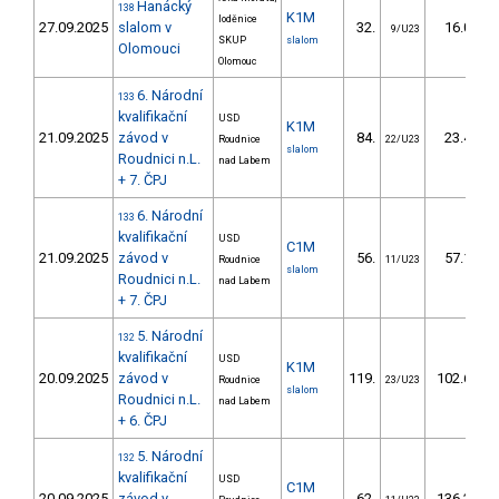
Hanácký
138
K1M
loděnice
27.09.2025
slalom v
32.
16.00
9/U23
SKUP
slalom
Olomouci
Olomouc
6. Národní
133
kvalifikační
USD
K1M
21.09.2025
závod v
84.
23.40
Roudnice
22/U23
slalom
Roudnici n.L.
nad Labem
+ 7. ČPJ
6. Národní
133
kvalifikační
USD
C1M
21.09.2025
závod v
56.
57.18
Roudnice
11/U23
slalom
Roudnici n.L.
nad Labem
+ 7. ČPJ
5. Národní
132
kvalifikační
USD
K1M
20.09.2025
závod v
119.
102.64
Roudnice
23/U23
slalom
Roudnici n.L.
nad Labem
+ 6. ČPJ
5. Národní
132
kvalifikační
USD
C1M
20.09.2025
závod v
62.
136.24