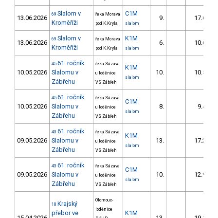
Slalom v
C1M
69
řeka Morava
13.06.2026
9.
17.60
Kroměříži
pod K.Kryla
slalom
Slalom v
K1M
69
řeka Morava
13.06.2026
6.
10.60
Kroměříži
pod K.Kryla
slalom
61. ročník
45
řeka Sázava
K1M
10.05.2026
Slalomu v
10.
10.50
u loděnice
slalom
Zábřehu
VS Zábřeh
61. ročník
45
řeka Sázava
C1M
10.05.2026
Slalomu v
8.
9.40
u loděnice
slalom
Zábřehu
VS Zábřeh
61. ročník
43
řeka Sázava
K1M
09.05.2026
Slalomu v
13.
17.20
u loděnice
slalom
Zábřehu
VS Zábřeh
61. ročník
43
řeka Sázava
C1M
09.05.2026
Slalomu v
10.
12.90
u loděnice
slalom
Zábřehu
VS Zábřeh
Olomouc-
Krajský
18
loděnice
přebor ve
K1M
15.04.2026
13.
19.10