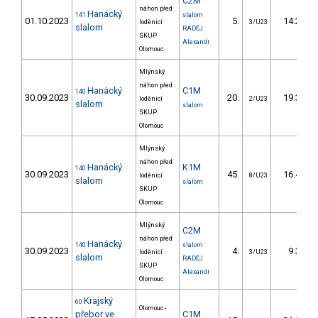
C2M
náhon před
Hanácký
141
slalom
01.10.2023
5.
14.20
loděnicí
3/U23
slalom
RADĚJ
SKUP
Alexandr
Olomouc
Mlýnský
náhon před
Hanácký
C1M
140
30.09.2023
20.
19.30
loděnicí
2/U23
slalom
slalom
SKUP
Olomouc
Mlýnský
náhon před
Hanácký
K1M
140
30.09.2023
45.
16.40
loděnicí
8/U23
slalom
slalom
SKUP
Olomouc
Mlýnský
C2M
náhon před
Hanácký
140
slalom
30.09.2023
4.
9.30
loděnicí
3/U23
slalom
RADĚJ
SKUP
Alexandr
Olomouc
Krajský
60
Olomouc -
přebor ve
C1M