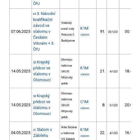
ČPJ
3. Národní
69
kvalifikační
Vodácký
závod ve
K1M
areál Lídy
07.06.2025
slalomu v
91.
30.11
20/U23
Polesné Č.
slalom
Českém
Budějovice
Vrbném + 3.
ČPJ
Olomouc-
Krajský
50
loděnice
přebor ve
K1M
14.05.2025
21.
18.40
SKUP,
4/U23
slalomu v
slalom
Mlýnský
Olomouci
potok
Olomouc-
Krajský
50
loděnice
přebor ve
C1M
14.05.2025
8.
20.00
SKUP,
3/U23
slalomu v
slalom
Mlýnský
Olomouci
potok
řeka Sázava
Slalom v
K1M
41
04.05.2025
22.
16.90
u loděnice
4/U23
Zábřehu
slalom
VS Zábřeh