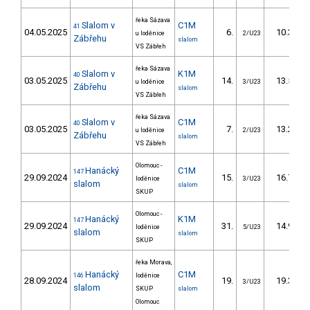
řeka Sázava
Slalom v
C1M
41
04.05.2025
6.
10.30
u loděnice
2/U23
Zábřehu
slalom
VS Zábřeh
řeka Sázava
Slalom v
K1M
40
03.05.2025
14.
13.50
u loděnice
3/U23
Zábřehu
slalom
VS Zábřeh
řeka Sázava
Slalom v
C1M
40
03.05.2025
7.
13.20
u loděnice
2/U23
Zábřehu
slalom
VS Zábřeh
Olomouc -
Hanácký
C1M
147
29.09.2024
15.
16.70
loděnice
3/U23
slalom
slalom
SKUP
Olomouc -
Hanácký
K1M
147
29.09.2024
31.
14.90
loděnice
5/U23
slalom
slalom
SKUP
řeka Morava,
Hanácký
C1M
146
loděnice
28.09.2024
19.
19.30
3/U23
slalom
SKUP
slalom
Olomouc