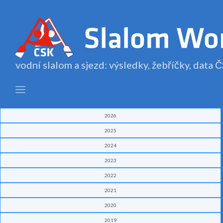
vodní slalom a sjezd: výsledky, žebříčky, data
2026
2025
2024
2023
2022
2021
2020
2019