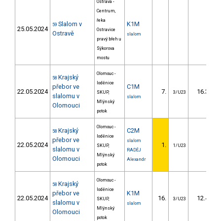
Ostrava -
Centrum,
řeka
Slalom v
K1M
59
25.05.2024
Ostravice
Ostravě
slalom
pravý břeh u
Sýkorova
mostu
Olomouc -
Krajský
58
loděnice
přebor ve
C1M
22.05.2024
7.
16.30
SKUP,
3/U23
slalomu v
slalom
Mlýnský
Olomouci
potok
Olomouc -
Krajský
C2M
58
loděnice
přebor ve
slalom
22.05.2024
1.
SKUP,
1/U23
slalomu v
RADĚJ
Mlýnský
Olomouci
Alexandr
potok
Olomouc -
Krajský
58
loděnice
přebor ve
K1M
22.05.2024
16.
12.40
SKUP,
3/U23
slalomu v
slalom
Mlýnský
Olomouci
potok