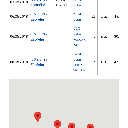
02.06.2018
Kroměříži
Kroměříž
slalom
Slalom v
K1M
46
06.05.2018
52.
45.00
9/DM
Zábřehu
slalom
C2X
Slalom v
46
slalom
06.05.2018
9.
80.10
1/DM
Zábřehu
RUČKOVÁ
Adéla
C2M
Slalom v
46
slalom
06.05.2018
6.
47.50
1/DM
Zábřehu
RUČKA
Vítězslav