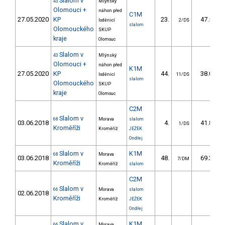
Slalom v
43
Mlýnský
Olomouci +
náhon před
C1M
27.05.2020
KP
23.
47.50
loděnicí
2/DS
slalom
Olomouckého
SKUP
kraje
Olomouc
Slalom v
43
Mlýnský
Olomouci +
náhon před
K1M
27.05.2020
KP
44.
38.00
loděnicí
11/DS
slalom
Olomouckého
SKUP
kraje
Olomouc
C2M
Slalom v
68
Morava
slalom
03.06.2018
4.
41.80
1/DS
Kroměříži
Kroměříž
JEŽEK
Ondřej
Slalom v
K1M
68
Morava
03.06.2018
48.
69.30
7/DM
Kroměříži
Kroměříž
slalom
C2M
Slalom v
66
Morava
slalom
02.06.2018
Kroměříži
Kroměříž
JEŽEK
Ondřej
Slalom v
K1M
66
Morava