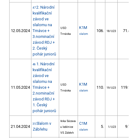
2. Národní
47
kvalifikační
závod ve
slalomu na
K1M
USD
12.05.2024
Trnávce +
106.
71.40
18/U23
Trnávka
slalom
3.nominační
závod RDJ +
2. Český
pohár juniorů
1. Národní
46
kvalifikační
závod ve
slalomu na
K1M
USD
11.05.2024
Trnávce +
110.
119.19
19/U23
Trnávka
slalom
2.nominační
závod RDJ +
1. Český
pohár juniorů
řeka Sázava
Slalom v
C1M
35
21.04.2024
5.
9.70
u loděnice
1/U23
Zábřehu
slalom
VS Zábřeh