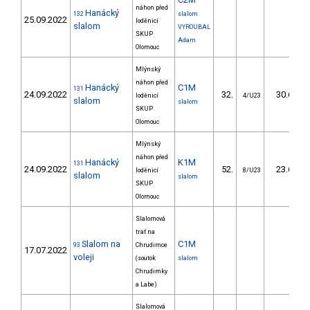
náhon před
Hanácký
132
slalom
25.09.2022
loděnicí
slalom
VYROUBAL
SKUP
Adam
Olomouc
Mlýnský
náhon před
Hanácký
C1M
131
24.09.2022
32.
30.60
loděnicí
4/U23
slalom
slalom
SKUP
Olomouc
Mlýnský
náhon před
Hanácký
K1M
131
24.09.2022
52.
23.60
loděnicí
8/U23
slalom
slalom
SKUP
Olomouc
Slalomová
trať na
Slalom na
C1M
93
Chrudimce
17.07.2022
voleji
(soutok
slalom
Chrudimky
a Labe)
Slalomová