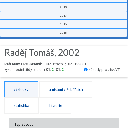
2018
2017
2016
2015
Raděj Tomáš, 2002
Raft team H2O Jeseník
registrační číslo: 188001
výkonnostní třídy
slalom
K1:
2
C1:
2
zásady pro zisk VT
výsledky
umístění v žebříčcích
statistika
historie
Typ závodu