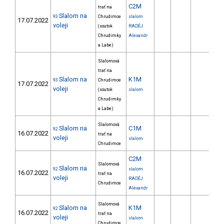
C2M
trať na
Slalom na
93
Chrudimce
slalom
17.07.2022
voleji
(soutok
RADĚJ
Chrudimky
Alexandr
a Labe)
Slalomová
trať na
Slalom na
K1M
93
Chrudimce
17.07.2022
voleji
(soutok
slalom
Chrudimky
a Labe)
Slalomová
Slalom na
C1M
92
16.07.2022
trať na
voleji
slalom
Chrudimce
C2M
Slalomová
Slalom na
92
slalom
16.07.2022
trať na
voleji
RADĚJ
Chrudimce
Alexandr
Slalomová
Slalom na
K1M
92
16.07.2022
trať na
voleji
slalom
Chrudimce