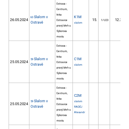
Ostrava -
Centrum,
řeka
Slalom v
K1M
60
26.05.2024
15.
12.20
Ostravice
1/U23
Ostravě
slalom
pravý břeh u
Sýkorova
mostu
Ostrava -
Centrum,
řeka
Slalom v
C1M
59
25.05.2024
Ostravice
Ostravě
slalom
pravý břeh u
Sýkorova
mostu
Ostrava -
Centrum,
C2M
řeka
Slalom v
59
slalom
25.05.2024
Ostravice
Ostravě
RADĚJ
pravý břeh u
Alexandr
Sýkorova
mostu