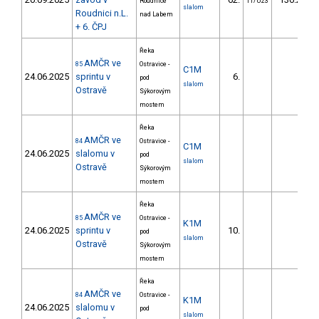
Roudnice
11/U23
slalom
Roudnici n.L.
nad Labem
+ 6. ČPJ
Řeka
AMČR ve
85
Ostravice -
C1M
24.06.2025
sprintu v
6.
pod
slalom
Ostravě
Sýkorovým
mostem
Řeka
AMČR ve
84
Ostravice -
C1M
24.06.2025
slalomu v
pod
slalom
Ostravě
Sýkorovým
mostem
Řeka
AMČR ve
85
Ostravice -
K1M
24.06.2025
sprintu v
10.
pod
slalom
Ostravě
Sýkorovým
mostem
Řeka
AMČR ve
84
Ostravice -
K1M
24.06.2025
slalomu v
pod
slalom