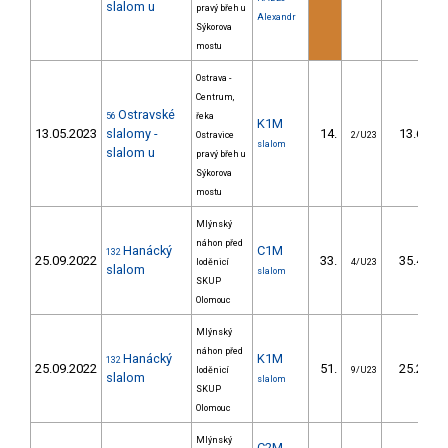
slalom u
pravý břeh u
Alexandr
Sýkorova
mostu
Ostrava -
Centrum,
Ostravské
56
řeka
K1M
13.05.2023
slalomy -
14.
13.60
Ostravice
2/U23
slalom
slalom u
pravý břeh u
Sýkorova
mostu
Mlýnský
náhon před
Hanácký
C1M
132
25.09.2022
33.
35.40
loděnicí
4/U23
slalom
slalom
SKUP
Olomouc
Mlýnský
náhon před
Hanácký
K1M
132
25.09.2022
51.
25.20
loděnicí
9/U23
slalom
slalom
SKUP
Olomouc
Mlýnský
C2M