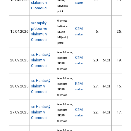
SKUP,
slalomu v
slalom
Mlýnský
Olomouci
potok
Olomouc-
Krajský
18
loděnice
přebor ve
C1M
15.04.2026
6.
25.40
SKUP,
slalomu v
slalom
Mlýnský
Olomouci
potok
řeka Morava,
Hanácký
139
C1M
loděnice
28.09.2025
slalom v
20.
19.20
5/U23
SKUP
slalom
Olomouci
Olomouc
řeka Morava,
Hanácký
139
K1M
loděnice
28.09.2025
slalom v
27.
16.60
8/U23
SKUP
slalom
Olomouci
Olomouc
řeka Morava,
Hanácký
138
C1M
loděnice
27.09.2025
slalom v
22.
17.00
6/U23
SKUP
slalom
Olomouci
Olomouc
řeka Morava,