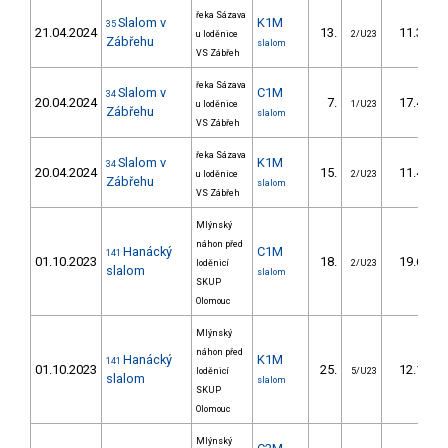
řeka Sázava
Slalom v
K1M
35
21.04.2024
13.
11.30
u loděnice
2/U23
Zábřehu
slalom
VS Zábřeh
řeka Sázava
Slalom v
C1M
34
20.04.2024
7.
17.40
u loděnice
1/U23
Zábřehu
slalom
VS Zábřeh
řeka Sázava
Slalom v
K1M
34
20.04.2024
15.
11.40
u loděnice
2/U23
Zábřehu
slalom
VS Zábřeh
Mlýnský
náhon před
Hanácký
C1M
141
01.10.2023
18.
19.60
loděnicí
2/U23
slalom
slalom
SKUP
Olomouc
Mlýnský
náhon před
Hanácký
K1M
141
01.10.2023
25.
12.10
loděnicí
5/U23
slalom
slalom
SKUP
Olomouc
Mlýnský