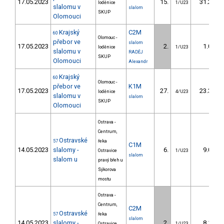
17.05.2023
15.
31.20
loděnice
1/U23
slalomu v
slalom
SKUP
Olomouci
Krajský
C2M
60
Olomouc -
přebor ve
slalom
17.05.2023
2.
1.00
loděnice
1/U23
slalomu v
RADĚJ
SKUP
Olomouci
Alexandr
Krajský
60
Olomouc -
přebor ve
K1M
17.05.2023
27.
23.30
loděnice
4/U23
slalomu v
slalom
SKUP
Olomouci
Ostrava -
Centrum,
Ostravské
57
řeka
C1M
14.05.2023
slalomy -
6.
9.00
Ostravice
1/U23
slalom
slalom u
pravý břeh u
Sýkorova
mostu
Ostrava -
Centrum,
C2M
Ostravské
57
řeka
slalom
14.05.2023
slalomy -
2.
8.10
Ostravice
1/U23