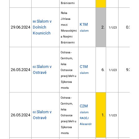
Bránicemi
Reka
Jihlava
Slalom v
88
K1M
mezi
29.06.2024
Dolních
2.
0.30
1/U23
Moravskými
slalom
Kounicích
a Novými
Bránicemi
Ostrava -
Centrum,
řeka
Slalom v
C1M
60
26.05.2024
6.
9.30
Ostravice
1/U23
Ostravě
slalom
pravý břeh u
Sýkorova
mostu
Ostrava -
Centrum,
C2M
řeka
Slalom v
60
slalom
26.05.2024
1.
Ostravice
1/U23
Ostravě
RADĚJ
pravý břeh u
Alexandr
Sýkorova
mostu