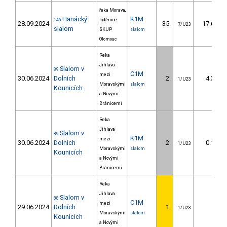
řeka Morava,
Hanácký
K1M
146
loděnice
28.09.2024
35.
17.60
7/U23
slalom
SKUP
slalom
Olomouc
Reka
Jihlava
Slalom v
89
C1M
mezi
30.06.2024
Dolních
2.
4.30
1/U23
Moravskými
slalom
Kounicích
a Novými
Bránicemi
Reka
Jihlava
Slalom v
89
K1M
mezi
30.06.2024
Dolních
2.
0.10
1/U23
Moravskými
slalom
Kounicích
a Novými
Bránicemi
Reka
Jihlava
Slalom v
88
C1M
mezi
29.06.2024
Dolních
1.
1/U23
Moravskými
slalom
Kounicích
a Novými