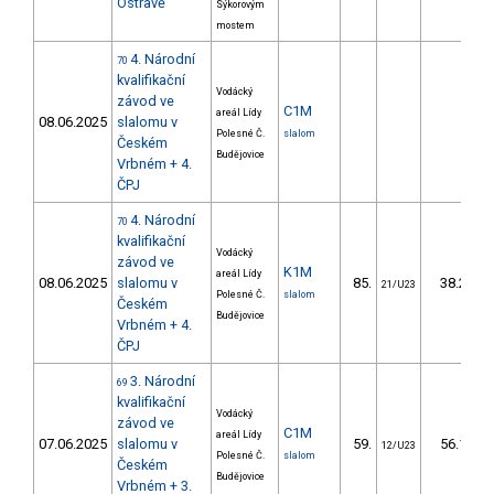
Ostravě
Sýkorovým
mostem
4. Národní
70
kvalifikační
Vodácký
závod ve
C1M
areál Lídy
08.06.2025
slalomu v
Polesné Č.
slalom
Českém
Budějovice
Vrbném + 4.
ČPJ
4. Národní
70
kvalifikační
Vodácký
závod ve
K1M
areál Lídy
08.06.2025
slalomu v
85.
38.25
21/U23
Polesné Č.
slalom
Českém
Budějovice
Vrbném + 4.
ČPJ
3. Národní
69
kvalifikační
Vodácký
závod ve
C1M
areál Lídy
07.06.2025
slalomu v
59.
56.18
12/U23
Polesné Č.
slalom
Českém
Budějovice
Vrbném + 3.