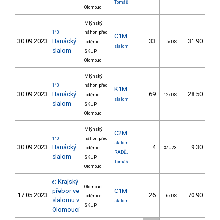
Tomáš
Olomouc
Mlýnský
140
náhon před
C1M
30.09.2023
Hanácký
33.
31.90
3
loděnicí
5/DS
slalom
slalom
SKUP
Olomouc
Mlýnský
140
náhon před
K1M
30.09.2023
Hanácký
69.
28.50
3
loděnicí
12/DS
slalom
slalom
SKUP
Olomouc
Mlýnský
C2M
140
náhon před
slalom
30.09.2023
Hanácký
4.
9.30
loděnicí
3/U23
RADĚJ
slalom
SKUP
Tomáš
Olomouc
Krajský
60
Olomouc -
přebor ve
C1M
17.05.2023
26.
70.90
7
loděnice
6/DS
slalomu v
slalom
SKUP
Olomouci