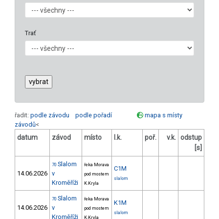
Trať
řadit:
podle závodu
podle pořadí
mapa s místy
závodů
<
datum
závod
místo
l.k.
poř.
v.k.
odstup
ods
[s]
Slalom
70
řeka Morava
C1M
14.06.2026
v
pod mostem
slalom
Kroměříži
K.Kryla
Slalom
70
řeka Morava
K1M
14.06.2026
v
pod mostem
slalom
Kroměříži
K.Kryla