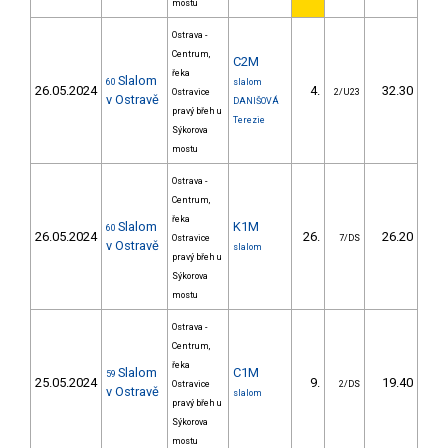
mostu
Ostrava -
Centrum,
C2M
řeka
Slalom
60
slalom
26.05.2024
4.
32.30
2
Ostravice
2/U23
v Ostravě
DANIŠOVÁ
pravý břeh u
Terezie
Sýkorova
mostu
Ostrava -
Centrum,
řeka
Slalom
K1M
60
26.05.2024
26.
26.20
2
Ostravice
7/DS
v Ostravě
slalom
pravý břeh u
Sýkorova
mostu
Ostrava -
Centrum,
řeka
Slalom
C1M
59
25.05.2024
9.
19.40
1
Ostravice
2/DS
v Ostravě
slalom
pravý břeh u
Sýkorova
mostu