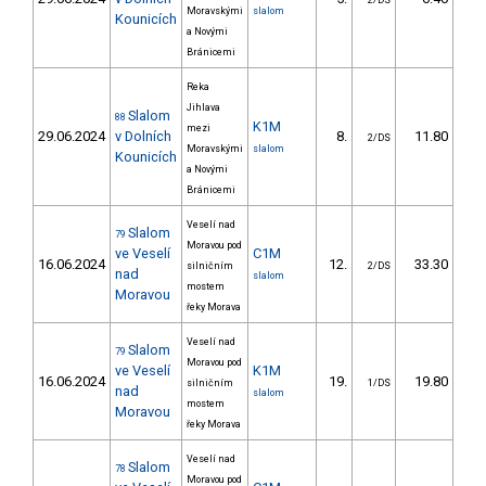
2/DS
Moravskými
slalom
Kounicích
a Novými
Bránicemi
Reka
Jihlava
Slalom
88
K1M
mezi
29.06.2024
v Dolních
8.
11.80
1
2/DS
Moravskými
slalom
Kounicích
a Novými
Bránicemi
Veselí nad
Slalom
79
Moravou pod
ve Veselí
C1M
16.06.2024
12.
33.30
3
silničním
2/DS
nad
slalom
mostem
Moravou
řeky Morava
Veselí nad
Slalom
79
Moravou pod
ve Veselí
K1M
16.06.2024
19.
19.80
2
silničním
1/DS
nad
slalom
mostem
Moravou
řeky Morava
Veselí nad
Slalom
78
Moravou pod