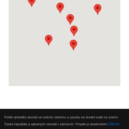
Portál výsledků závodů ve vodním slalomu a sjezdu na divoké vodě na území
České republiky a vybraných závodů v zahraničí. Projekt je vlastnictvím
ČSK DV
.