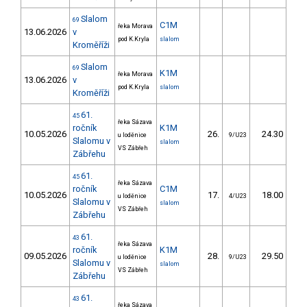
Slalom
69
C1M
řeka Morava
13.06.2026
v
pod K.Kryla
slalom
Kroměříži
Slalom
69
K1M
řeka Morava
13.06.2026
v
pod K.Kryla
slalom
Kroměříži
61.
45
řeka Sázava
ročník
K1M
10.05.2026
26.
24.30
2
u loděnice
9/U23
Slalomu v
slalom
VS Zábřeh
Zábřehu
61.
45
řeka Sázava
ročník
C1M
10.05.2026
17.
18.00
1
u loděnice
4/U23
Slalomu v
slalom
VS Zábřeh
Zábřehu
61.
43
řeka Sázava
ročník
K1M
09.05.2026
28.
29.50
3
u loděnice
9/U23
Slalomu v
slalom
VS Zábřeh
Zábřehu
61.
43
řeka Sázava