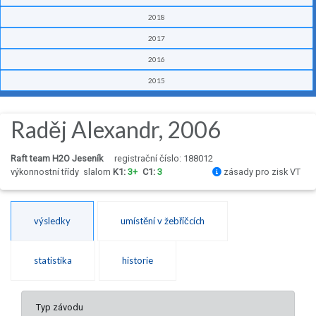
2018
2017
2016
2015
Raděj Alexandr, 2006
Raft team H2O Jeseník
registrační číslo: 188012
výkonnostní třídy
slalom
K1:
3+
C1:
3
zásady pro zisk VT
výsledky
umístění v žebříčcích
statistika
historie
Typ závodu