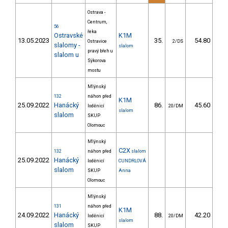
Ostrava -
Centrum,
56
řeka
Ostravské
K1M
13.05.2023
35.
54.80
5
Ostravice
2/DS
slalomy -
slalom
pravý břeh u
slalom u
Sýkorova
mostu
Mlýnský
132
náhon před
K1M
25.09.2022
Hanácký
86.
45.60
5
loděnicí
20/DM
slalom
slalom
SKUP
Olomouc
Mlýnský
C2X
132
náhon před
slalom
25.09.2022
Hanácký
loděnicí
CUNDRLOVÁ
slalom
SKUP
Anna
Olomouc
Mlýnský
131
náhon před
K1M
24.09.2022
Hanácký
88.
42.20
4
loděnicí
20/DM
slalom
slalom
SKUP