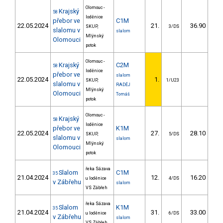
Olomouc -
Krajský
58
loděnice
přebor ve
C1M
22.05.2024
21.
36.90
3
SKUP,
3/DS
slalomu v
slalom
Mlýnský
Olomouci
potok
Olomouc -
Krajský
C2M
58
loděnice
přebor ve
slalom
22.05.2024
1.
SKUP,
1/U23
slalomu v
RADĚJ
Mlýnský
Olomouci
Tomáš
potok
Olomouc -
Krajský
58
loděnice
přebor ve
K1M
22.05.2024
27.
28.10
3
SKUP,
5/DS
slalomu v
slalom
Mlýnský
Olomouci
potok
řeka Sázava
Slalom
C1M
35
21.04.2024
12.
16.20
1
u loděnice
4/DS
v Zábřehu
slalom
VS Zábřeh
řeka Sázava
Slalom
K1M
35
21.04.2024
31.
33.00
3
u loděnice
6/DS
v Zábřehu
slalom
VS Zábřeh