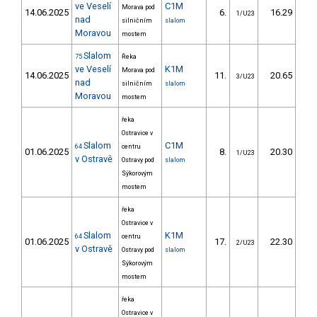
ve Veselí
C1M
Morava pod
14.06.2025
6.
16.29
1
1/U23
nad
silničním
slalom
Moravou
mostem
Slalom
75
Řeka
ve Veselí
K1M
Morava pod
14.06.2025
11.
20.65
2
3/U23
nad
silničním
slalom
Moravou
mostem
řeka
Ostravice v
Slalom
C1M
64
centru
01.06.2025
8.
20.30
2
1/U23
v Ostravě
Ostravy pod
slalom
Sýkorovým
mostem
řeka
Ostravice v
Slalom
K1M
64
centru
01.06.2025
17.
22.30
3
2/U23
v Ostravě
Ostravy pod
slalom
Sýkorovým
mostem
řeka
Ostravice v