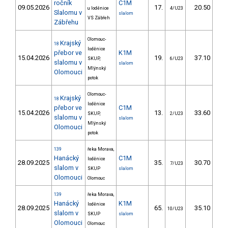
ročník
C1M
09.05.2026
17.
20.50
1
u loděnice
4/U23
Slalomu v
slalom
VS Zábřeh
Zábřehu
Olomouc-
Krajský
18
loděnice
přebor ve
K1M
15.04.2026
19.
37.10
4
SKUP,
6/U23
slalomu v
slalom
Mlýnský
Olomouci
potok
Olomouc-
Krajský
18
loděnice
přebor ve
C1M
15.04.2026
13.
33.60
3
SKUP,
2/U23
slalomu v
slalom
Mlýnský
Olomouci
potok
139
řeka Morava,
Hanácký
C1M
loděnice
28.09.2025
35.
30.70
3
7/U23
slalom v
SKUP
slalom
Olomouci
Olomouc
139
řeka Morava,
Hanácký
K1M
loděnice
28.09.2025
65.
35.10
3
10/U23
slalom v
SKUP
slalom
Olomouci
Olomouc