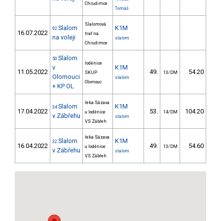
Chrudimce
Tomáš
Slalomová
Slalom
K1M
92
16.07.2022
trať na
na voleji
slalom
Chrudimce
Slalom
50
loděnice
v
K1M
11.05.2022
49.
54.20
6
SKUP
13/DM
Olomouci
slalom
Olomouc
+ KP OL
řeka Sázava
Slalom
K1M
34
17.04.2022
53.
104.20
12
u loděnice
14/DM
v Zábřehu
slalom
VS Zábřeh
řeka Sázava
Slalom
K1M
32
16.04.2022
49.
54.60
5
u loděnice
13/DM
v Zábřehu
slalom
VS Zábřeh