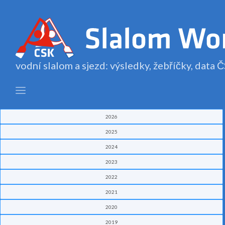
vodní slalom a sjezd: výsledky, žebříčky, data
2026
2025
2024
2023
2022
2021
2020
2019