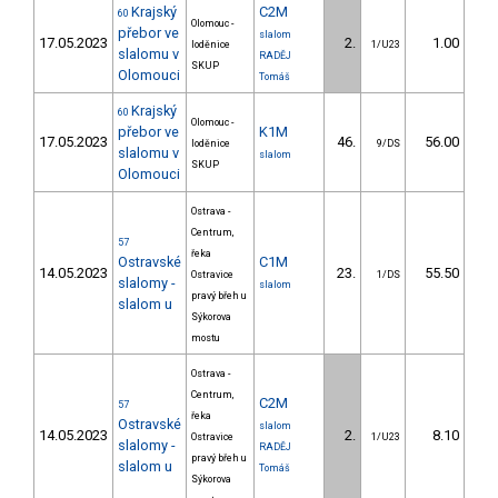
Krajský
C2M
60
Olomouc -
přebor ve
slalom
17.05.2023
2.
1.00
loděnice
1/U23
slalomu v
RADĚJ
SKUP
Olomouci
Tomáš
Krajský
60
Olomouc -
přebor ve
K1M
17.05.2023
46.
56.00
6
loděnice
9/DS
slalomu v
slalom
SKUP
Olomouci
Ostrava -
Centrum,
57
řeka
Ostravské
C1M
14.05.2023
23.
55.50
5
Ostravice
1/DS
slalomy -
slalom
pravý břeh u
slalom u
Sýkorova
mostu
Ostrava -
Centrum,
C2M
57
řeka
Ostravské
slalom
14.05.2023
2.
8.10
Ostravice
1/U23
slalomy -
RADĚJ
pravý břeh u
slalom u
Tomáš
Sýkorova