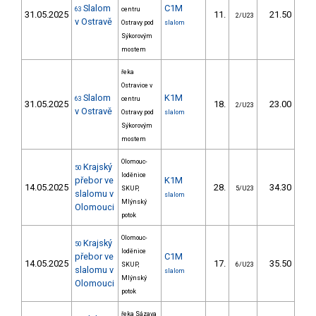
Slalom
C1M
63
centru
31.05.2025
11.
21.50
2
2/U23
v Ostravě
Ostravy pod
slalom
Sýkorovým
mostem
řeka
Ostravice v
Slalom
K1M
63
centru
31.05.2025
18.
23.00
2
2/U23
v Ostravě
Ostravy pod
slalom
Sýkorovým
mostem
Olomouc-
Krajský
50
loděnice
přebor ve
K1M
14.05.2025
28.
34.30
3
SKUP,
5/U23
slalomu v
slalom
Mlýnský
Olomouci
potok
Olomouc-
Krajský
50
loděnice
přebor ve
C1M
14.05.2025
17.
35.50
3
SKUP,
6/U23
slalomu v
slalom
Mlýnský
Olomouci
potok
řeka Sázava