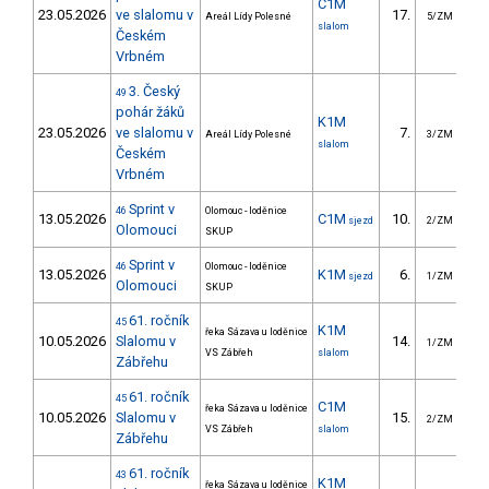
C1M
23.05.2026
ve slalomu v
17.
1
Areál Lídy Polesné
5/ZM
slalom
Českém
Vrbném
3. Český
49
pohár žáků
K1M
23.05.2026
ve slalomu v
7.
Areál Lídy Polesné
3/ZM
slalom
Českém
Vrbném
Sprint v
46
Olomouc - loděnice
13.05.2026
C1M
10.
1
sjezd
2/ZM
Olomouci
SKUP
Sprint v
46
Olomouc - loděnice
13.05.2026
K1M
6.
sjezd
1/ZM
Olomouci
SKUP
61. ročník
45
K1M
řeka Sázava u loděnice
10.05.2026
Slalomu v
14.
1
1/ZM
VS Zábřeh
slalom
Zábřehu
61. ročník
45
C1M
řeka Sázava u loděnice
10.05.2026
Slalomu v
15.
1
2/ZM
VS Zábřeh
slalom
Zábřehu
61. ročník
43
K1M
řeka Sázava u loděnice