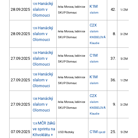
Hanácký
139
K1M
řeka Morava, loděnice
28.09.2025
slalom v
42.
2
1/ZM
SKUP Olomouc
slalom
Olomouci
C2X
Hanácký
139
řeka Morava, loděnice
slalom
28.09.2025
slalom v
8.
1
3/ZM
SKUP Olomouc
KNEBELOVÁ
Olomouci
Klaudie
Hanácký
138
C1M
řeka Morava, loděnice
27.09.2025
slalom v
37.
2
5/ZM
SKUP Olomouc
slalom
Olomouci
Hanácký
138
K1M
řeka Morava, loděnice
27.09.2025
slalom v
36.
1
1/ZM
SKUP Olomouc
slalom
Olomouci
C2X
Hanácký
138
řeka Morava, loděnice
slalom
27.09.2025
slalom v
9.
2
3/ZM
SKUP Olomouc
KNEBELOVÁ
Olomouci
Klaudie
MČR žáků
124
ve sprintu na
07.09.2025
C1M
25.
1
USD Roztoky
sjezd
5/ZM
Křivoklátu +