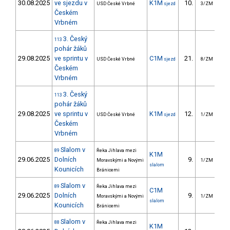
30.08.2025
ve sjezdu v
K1M
10.
6
USD České Vrbné
sjezd
3/ZM
Českém
Vrbném
3. Český
113
pohár žáků
29.08.2025
ve sprintu v
C1M
21.
2
USD České Vrbné
sjezd
8/ZM
Českém
Vrbném
3. Český
113
pohár žáků
29.08.2025
ve sprintu v
K1M
12.
USD České Vrbné
sjezd
1/ZM
Českém
Vrbném
Slalom v
89
Řeka Jihlava mezi
K1M
29.06.2025
Dolních
9.
1
Moravskými a Novými
1/ZM
slalom
Kounicích
Bránicemi
Slalom v
89
Řeka Jihlava mezi
C1M
29.06.2025
Dolních
9.
1
Moravskými a Novými
1/ZM
slalom
Kounicích
Bránicemi
Slalom v
88
Řeka Jihlava mezi
K1M