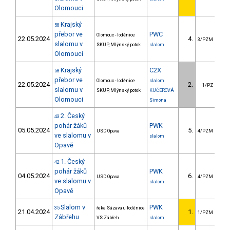
Olomouci
Krajský
58
přebor ve
PWC
Olomouc - loděnice
22.05.2024
4.
1
3/PZM
slalomu v
SKUP, Mlýnský potok
slalom
Olomouci
Krajský
C2X
58
přebor ve
Olomouc - loděnice
slalom
22.05.2024
2.
1/PZ
slalomu v
SKUP, Mlýnský potok
KUČEROVÁ
Olomouci
Simona
2. Český
43
pohár žáků
PWK
05.05.2024
5.
3
USD Opava
4/PZM
ve slalomu v
slalom
Opavě
1. Český
42
pohár žáků
PWK
04.05.2024
6.
3
USD Opava
4/PZM
ve slalomu v
slalom
Opavě
Slalom v
PWK
35
řeka Sázava u loděnice
21.04.2024
1.
1/PZM
Zábřehu
VS Zábřeh
slalom