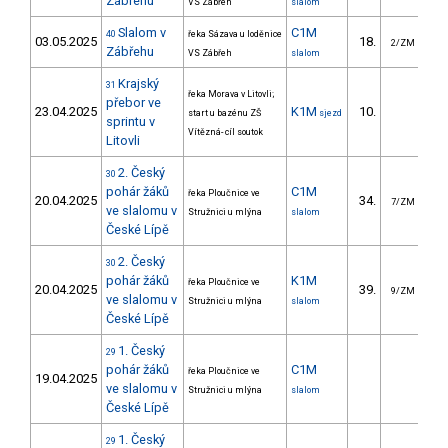
Zábřehu
VS Zábřeh
slalom
Slalom v
C1M
40
řeka Sázava u loděnice
03.05.2025
18.
3
2/ZM
Zábřehu
VS Zábřeh
slalom
Krajský
31
řeka Morava v Litovli;
přebor ve
23.04.2025
K1M
10.
1
start u bazénu ZŠ
sjezd
sprintu v
Vítězná- cíl soutok
Litovli
2. Český
30
pohár žáků
C1M
řeka Ploučnice ve
20.04.2025
34.
7/ZM
ve slalomu v
Stružnici u mlýna
slalom
České Lípě
2. Český
30
pohár žáků
K1M
řeka Ploučnice ve
20.04.2025
39.
3
9/ZM
ve slalomu v
Stružnici u mlýna
slalom
České Lípě
1. Český
29
pohár žáků
C1M
řeka Ploučnice ve
19.04.2025
ve slalomu v
Stružnici u mlýna
slalom
České Lípě
1. Český
29