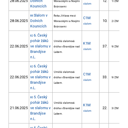
28.06.2025
Dolních
12.
1
Moravskými a Novými
1/ZM
slalom
Kounicích
Bránicemi
Slalom v
88
Řeka Jihlava mezi
C1M
28.06.2025
Dolních
10.
2
Moravskými a Novými
2/ZM
slalom
Kounicích
Bránicemi
6. Český
82
pohár žáků
Umělá slalomová
K1M
22.06.2025
ve slalomu v
37.
3
dráha v Brandýse nad
9/ZM
slalom
Brandýse
Labem.
n.L.
6. Český
82
pohár žáků
Umělá slalomová
C1M
22.06.2025
ve slalomu v
33.
5
dráha v Brandýse nad
9/ZM
slalom
Brandýse
Labem.
n.L.
5. Český
80
pohár žáků
Umělá slalomová
K1M
21.06.2025
ve slalomu v
22.
2
dráha v Brandýse nad
3/ZM
slalom
Brandýse
Labem.
n.L.
5. Český