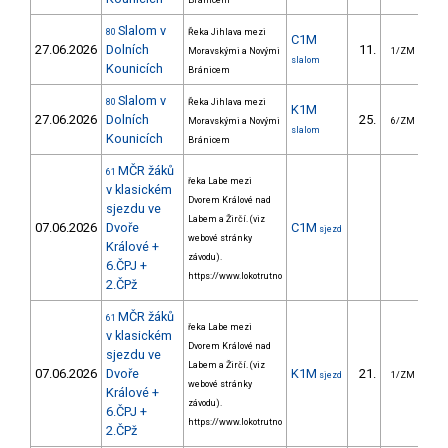
Bránicem
Slalom v
80
Řeka Jihlava mezi
C1M
27.06.2026
Dolních
11.
3
Moravskými a Novými
1/ZM
slalom
Kounicích
Bránicem
Slalom v
80
Řeka Jihlava mezi
K1M
27.06.2026
Dolních
25.
5
Moravskými a Novými
6/ZM
slalom
Kounicích
Bránicem
MČR žáků
61
řeka Labe mezi
v klasickém
Dvorem Králové nad
sjezdu ve
Labem a Žirčí. (viz
07.06.2026
Dvoře
C1M
sjezd
webové stránky
Králové +
závodu).
6.ČPJ +
https://www.lokotrutno
2.ČPž
MČR žáků
61
řeka Labe mezi
v klasickém
Dvorem Králové nad
sjezdu ve
Labem a Žirčí. (viz
07.06.2026
Dvoře
K1M
21.
11
sjezd
1/ZM
webové stránky
Králové +
závodu).
6.ČPJ +
https://www.lokotrutno
2.ČPž