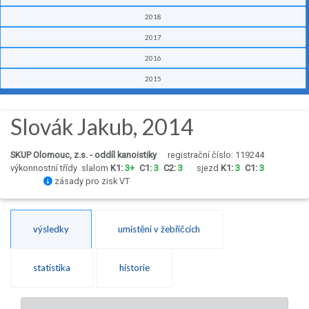
2018
2017
2016
2015
Slovák Jakub, 2014
SKUP Olomouc, z.s. - oddíl kanoistiky
registrační číslo: 119244
výkonnostní třídy
slalom
K1:
3+
C1:
3
C2:
3
sjezd
K1:
3
C1:
3
zásady pro zisk VT
výsledky
umístění v žebříčcích
statistika
historie