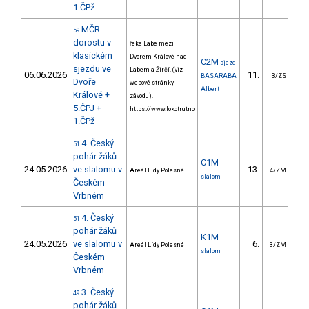
1.ČPž
MČR
59
dorostu v
řeka Labe mezi
klasickém
Dvorem Králové nad
C2M
sjezd
sjezdu ve
Labem a Žirčí. (viz
06.06.2026
11.
12
BASARABA
3/ZS
Dvoře
webové stránky
Albert
Králové +
závodu).
5.ČPJ +
https://www.lokotrutno
1.ČPž
4. Český
51
pohár žáků
C1M
24.05.2026
ve slalomu v
13.
1
Areál Lídy Polesné
4/ZM
slalom
Českém
Vrbném
4. Český
51
pohár žáků
K1M
24.05.2026
ve slalomu v
6.
Areál Lídy Polesné
3/ZM
slalom
Českém
Vrbném
3. Český
49
pohár žáků