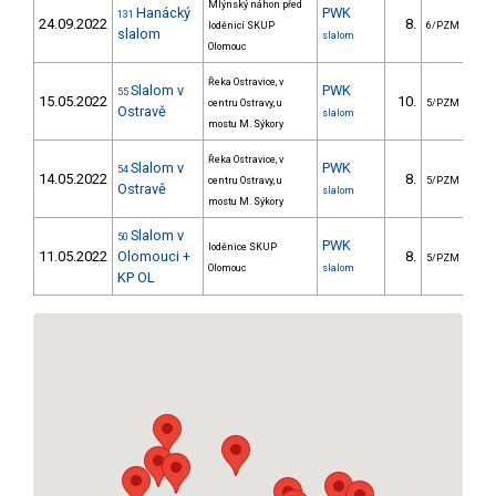
Mlýnský náhon před
Hanácký
PWK
131
24.09.2022
8.
2
loděnicí SKUP
6/PZM
slalom
slalom
Olomouc
Řeka Ostravice, v
Slalom v
PWK
55
15.05.2022
10.
7
centru Ostravy, u
5/PZM
Ostravě
slalom
mostu M. Sýkory
Řeka Ostravice, v
Slalom v
PWK
54
14.05.2022
8.
6
centru Ostravy, u
5/PZM
Ostravě
slalom
mostu M. Sýkory
Slalom v
50
PWK
loděnice SKUP
11.05.2022
Olomouci +
8.
6
5/PZM
Olomouc
slalom
KP OL