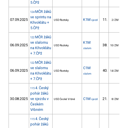
5.ČPž
MČR žáků
124
ve sprintu na
07.09.2025
K1M
11.
USD Roztoky
sjezd
2/ZM
Křivoklátu +
5.ČPž
MČR žáků
122
ve slalomu
K1M
06.09.2025
38.
2
USD Roztoky
10/ZM
na Křivoklátu
slalom
+ 7.ČPž
MČR žáků
122
ve slalomu
C1M
06.09.2025
40.
5
USD Roztoky
14/ZM
na Křivoklátu
slalom
+ 7.ČPž
4. Český
115
pohár žáků
30.08.2025
ve sjezdu v
C1M
21.
13
USD České Vrbné
sjezd
8/ZM
Českém
Vrbném
4. Český
115
pohár žáků