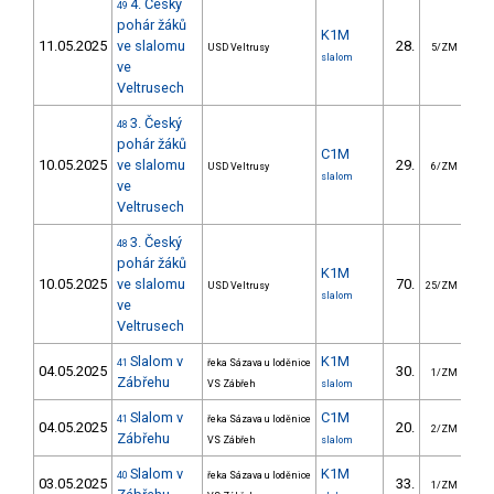
4. Český
49
pohár žáků
K1M
11.05.2025
ve slalomu
28.
2
USD Veltrusy
5/ZM
slalom
ve
Veltrusech
3. Český
48
pohár žáků
C1M
10.05.2025
ve slalomu
29.
6
USD Veltrusy
6/ZM
slalom
ve
Veltrusech
3. Český
48
pohár žáků
K1M
10.05.2025
ve slalomu
70.
10
USD Veltrusy
25/ZM
slalom
ve
Veltrusech
Slalom v
K1M
41
řeka Sázava u loděnice
04.05.2025
30.
2
1/ZM
Zábřehu
VS Zábřeh
slalom
Slalom v
C1M
41
řeka Sázava u loděnice
04.05.2025
20.
3
2/ZM
Zábřehu
VS Zábřeh
slalom
Slalom v
K1M
40
řeka Sázava u loděnice
03.05.2025
33.
3
1/ZM