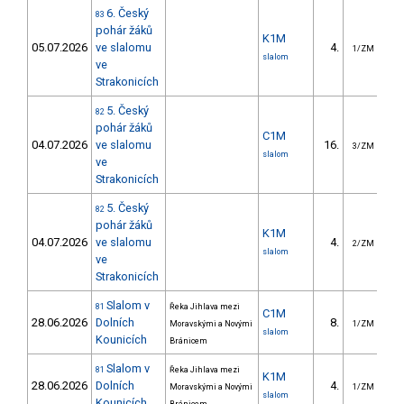
6. Český
83
pohár žáků
K1M
05.07.2026
ve slalomu
4.
1/ZM
slalom
ve
Strakonicích
5. Český
82
pohár žáků
C1M
04.07.2026
ve slalomu
16.
1
3/ZM
slalom
ve
Strakonicích
5. Český
82
pohár žáků
K1M
04.07.2026
ve slalomu
4.
2/ZM
slalom
ve
Strakonicích
Slalom v
81
Řeka Jihlava mezi
C1M
28.06.2026
Dolních
8.
2
Moravskými a Novými
1/ZM
slalom
Kounicích
Bránicem
Slalom v
81
Řeka Jihlava mezi
K1M
28.06.2026
Dolních
4.
1
Moravskými a Novými
1/ZM
slalom
Kounicích