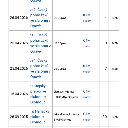
Opavě
2. Český
32
pohár žáků
K1M
26.04.2026
4.
USD Opava
2/ZM
ve slalomu v
slalom
Opavě
1. Český
31
pohár žáků
C1M
25.04.2026
8.
1
USD Opava
2/ZM
ve slalomu v
slalom
Opavě
1. Český
31
pohár žáků
K1M
25.04.2026
7.
USD Opava
4/ZM
ve slalomu v
slalom
Opavě
Krajský
18
přebor ve
C1M
Olomouc- loděnice
15.04.2026
slalomu v
SKUP, Mlýnský potok
slalom
Olomouci
Hanácký
139
C1M
řeka Morava, loděnice
28.09.2025
slalom v
30.
2
2/ZM
SKUP Olomouc
slalom
Olomouci