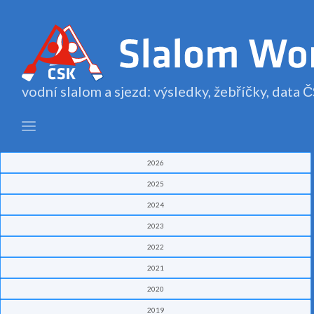
vodní slalom a sjezd: výsledky, žebříčky, data
2026
2025
2024
2023
2022
2021
2020
2019