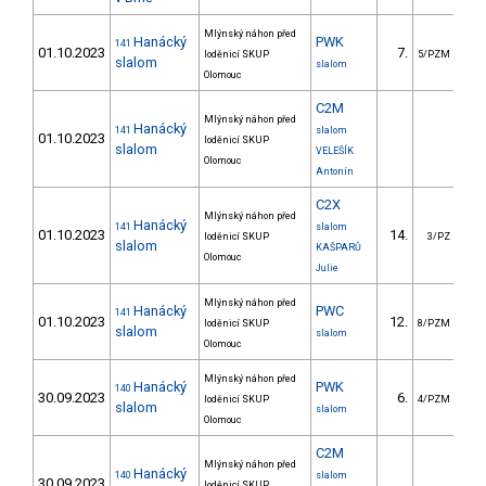
Mlýnský náhon před
Hanácký
PWK
141
01.10.2023
7.
1
loděnicí SKUP
5/PZM
slalom
slalom
Olomouc
C2M
Mlýnský náhon před
Hanácký
141
slalom
01.10.2023
loděnicí SKUP
slalom
VELEŠÍK
Olomouc
Antonín
C2X
Mlýnský náhon před
Hanácký
141
slalom
01.10.2023
14.
10
loděnicí SKUP
3/PZ
slalom
KAŠPARŮ
Olomouc
Julie
Mlýnský náhon před
Hanácký
PWC
141
01.10.2023
12.
4
loděnicí SKUP
8/PZM
slalom
slalom
Olomouc
Mlýnský náhon před
Hanácký
PWK
140
30.09.2023
6.
loděnicí SKUP
4/PZM
slalom
slalom
Olomouc
C2M
Mlýnský náhon před
Hanácký
140
slalom
30.09.2023
loděnicí SKUP