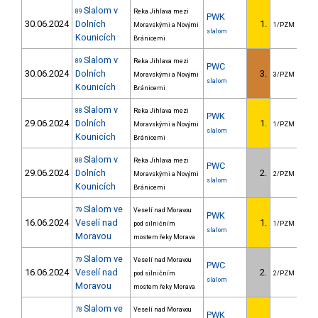
Slalom v
89
Reka Jihlava mezi
PWK
30.06.2024
Dolních
1.
Moravskými a Novými
1/PZM
slalom
Kounicích
Bránicemi
Slalom v
89
Reka Jihlava mezi
PWC
30.06.2024
Dolních
3.
1
Moravskými a Novými
3/PZM
slalom
Kounicích
Bránicemi
Slalom v
88
Reka Jihlava mezi
PWK
29.06.2024
Dolních
1.
Moravskými a Novými
1/PZM
slalom
Kounicích
Bránicemi
Slalom v
88
Reka Jihlava mezi
PWC
29.06.2024
Dolních
2.
Moravskými a Novými
2/PZM
slalom
Kounicích
Bránicemi
Slalom ve
79
Veselí nad Moravou
PWK
16.06.2024
Veselí nad
1.
pod silničním
1/PZM
slalom
Moravou
mostem řeky Morava
Slalom ve
79
Veselí nad Moravou
PWC
16.06.2024
Veselí nad
2.
2
pod silničním
2/PZM
slalom
Moravou
mostem řeky Morava
Slalom ve
78
Veselí nad Moravou
PWK