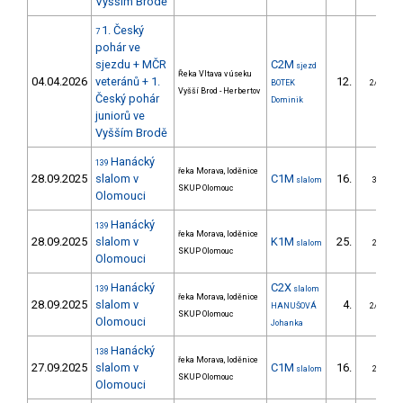
Vyšším Brodě
1. Český
7
pohár ve
sjezdu + MČR
C2M
sjezd
Řeka Vltava v úseku
04.04.2026
veteránů + 1.
12.
BOTEK
2/DM
Vyšší Brod - Herbertov
Český pohár
Dominik
juniorů ve
Vyšším Brodě
Hanácký
139
řeka Morava, loděnice
28.09.2025
slalom v
C1M
16.
slalom
3/ZS
SKUP Olomouc
Olomouci
Hanácký
139
řeka Morava, loděnice
28.09.2025
slalom v
K1M
25.
slalom
2/ZS
SKUP Olomouc
Olomouci
Hanácký
C2X
139
slalom
řeka Morava, loděnice
28.09.2025
slalom v
4.
HANUŠOVÁ
2/DM
SKUP Olomouc
Olomouci
Johanka
Hanácký
138
řeka Morava, loděnice
27.09.2025
slalom v
C1M
16.
slalom
2/ZS
SKUP Olomouc
Olomouci