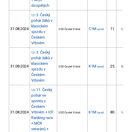
dospělých
3. Český
121
pohár žáků v
klasickém
31.08.2024
C1M
11.
USD České Vrbné
sjezd
1/ZM
sjezdu v
Českém
Vrbném
3. Český
121
pohár žáků v
klasickém
31.08.2024
K1M
25.
USD České Vrbné
sjezd
5/ZM
sjezdu v
Českém
Vrbném
11. Český
122
pohár ve
sprintu v
Českém
31.08.2024
Vrbném + ICF
K1M
80.
USD České Vrbné
sjezd
1/ZM
Ranking race
+ MČR
veteránů +