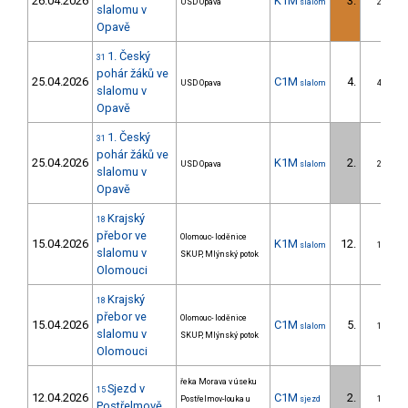
26.04.2026
K1M
3.
USD Opava
slalom
2/ZS
slalomu v
Opavě
1. Český
31
pohár žáků ve
25.04.2026
C1M
4.
USD Opava
slalom
4/ZS
slalomu v
Opavě
1. Český
31
pohár žáků ve
25.04.2026
K1M
2.
USD Opava
slalom
2/ZS
slalomu v
Opavě
Krajský
18
přebor ve
Olomouc- loděnice
15.04.2026
K1M
12.
slalom
1/ZS
slalomu v
SKUP, Mlýnský potok
Olomouci
Krajský
18
přebor ve
Olomouc- loděnice
15.04.2026
C1M
5.
slalom
1/ZS
slalomu v
SKUP, Mlýnský potok
Olomouci
řeka Morava v úseku
Sjezd v
15
12.04.2026
C1M
2.
Postřelmov-louka u
sjezd
1/ZS
Postřelmově