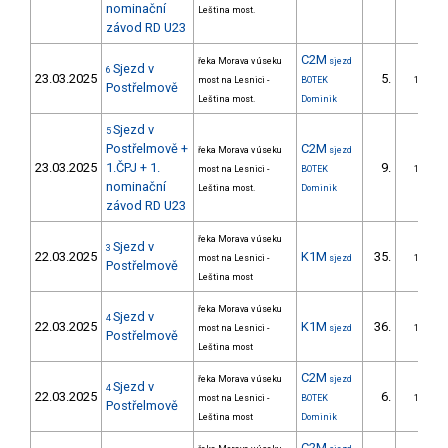
nominační
Leština most.
závod RD U23
C2M
řeka Morava v úseku
sjezd
Sjezd v
6
23.03.2025
5.
most na Lesnici -
BOTEK
1/ZS
Postřelmově
Leština most.
Dominik
Sjezd v
5
Postřelmově +
C2M
řeka Morava v úseku
sjezd
23.03.2025
1.ČPJ + 1.
9.
most na Lesnici -
BOTEK
1/ZS
nominační
Leština most.
Dominik
závod RD U23
řeka Morava v úseku
Sjezd v
3
22.03.2025
K1M
35.
most na Lesnici -
sjezd
1/ZS
Postřelmově
Leština most
řeka Morava v úseku
Sjezd v
4
22.03.2025
K1M
36.
most na Lesnici -
sjezd
1/ZS
Postřelmově
Leština most
C2M
řeka Morava v úseku
sjezd
Sjezd v
4
22.03.2025
6.
most na Lesnici -
BOTEK
1/ZS
Postřelmově
Leština most
Dominik
C2M