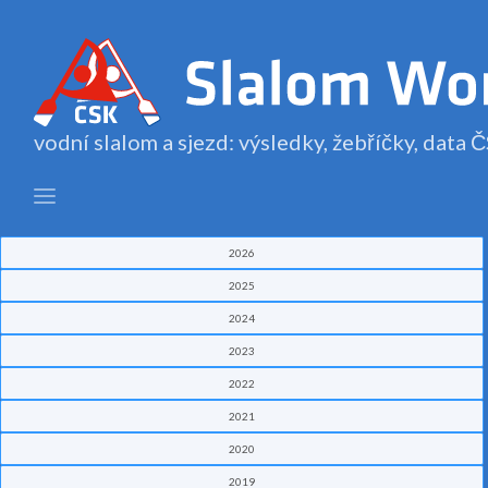
vodní slalom a sjezd: výsledky, žebříčky, data
2026
2025
2024
2023
2022
2021
2020
2019