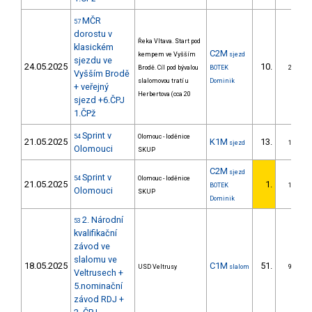
MČR
57
dorostu v
Řeka Vltava. Start pod
klasickém
C2M
kempem ve Vyšším
sjezd
sjezdu ve
24.05.2025
10.
Brodě. Cíl pod bývalou
BOTEK
2/ZS
Vyšším Brodě
slalomovou tratí u
Dominik
+ veřejný
Herbertova (cca 20
sjezd +6.ČPJ
1.ČPž
Sprint v
54
Olomouc - loděnice
21.05.2025
K1M
13.
sjezd
1/ZS
Olomouci
SKUP
C2M
sjezd
Sprint v
54
Olomouc - loděnice
21.05.2025
1.
BOTEK
1/ZS
Olomouci
SKUP
Dominik
2. Národní
53
kvalifikační
závod ve
slalomu ve
18.05.2025
C1M
51.
USD Veltrusy
slalom
9/ZS
Veltrusech +
5.nominační
závod RDJ +