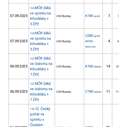
MČR žáků
124
ve sprintu na
07.09.2025
K1M
7.
USD Roztoky
sjezd
7/ZS
Křivoklátu +
5.ČPž
MČR žáků
124
C2M
sjezd
ve sprintu na
07.09.2025
4.
USD Roztoky
BOTEK
4/ZS
Křivoklátu +
Dominik
5.ČPž
MČR žáků
122
ve slalomu na
06.09.2025
K1M
14.
USD Roztoky
slalom
13/ZS
Křivoklátu +
7.ČPž
MČR žáků
122
ve slalomu na
06.09.2025
C1M
11.
USD Roztoky
slalom
11/ZS
Křivoklátu +
7.ČPž
12. Český
118
pohár ve
sprintu v
Českém