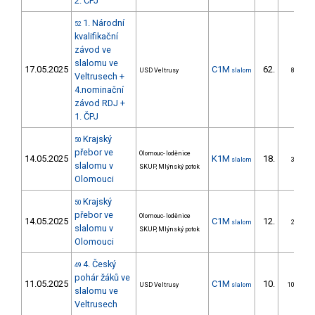
2. ČPJ
1. Národní
52
kvalifikační
závod ve
slalomu ve
17.05.2025
C1M
62.
USD Veltrusy
slalom
8/ZS
Veltrusech +
4.nominační
závod RDJ +
1. ČPJ
Krajský
50
přebor ve
Olomouc- loděnice
14.05.2025
K1M
18.
slalom
3/ZS
slalomu v
SKUP, Mlýnský potok
Olomouci
Krajský
50
přebor ve
Olomouc- loděnice
14.05.2025
C1M
12.
slalom
2/ZS
slalomu v
SKUP, Mlýnský potok
Olomouci
4. Český
49
pohár žáků ve
11.05.2025
C1M
10.
USD Veltrusy
slalom
10/ZS
slalomu ve
Veltrusech