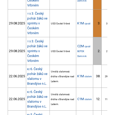
Českém
Dominik
Vrbném
3. Český
113
pohár žáků ve
29.08.2025
sprintu v
K1M
3.
USD České Vrbné
sjezd
3/ZS
Českém
Vrbném
3. Český
113
pohár žáků ve
C2M
sjezd
29.08.2025
sprintu v
2.
USD České Vrbné
BOTEK
2/ZS
Českém
Dominik
Vrbném
6. Český
82
Umělá slalomová
pohár žáků ve
22.06.2025
K1M
38.
dráha v Brandýse nad
slalom
29/ZS
slalomu v
Labem.
Brandýse n.L.
6. Český
82
Umělá slalomová
pohár žáků ve
22.06.2025
C1M
12.
dráha v Brandýse nad
slalom
11/ZS
slalomu v
Labem.
Brandýse n.L.
5. Český