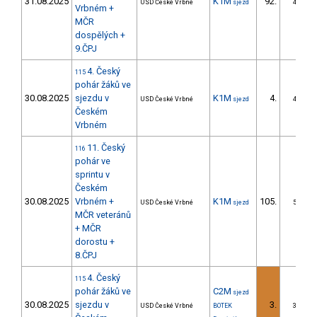
31.08.2025
K1M
92.
USD České Vrbné
sjezd
4/ZS
Vrbném +
MČR
dospělých +
9.ČPJ
4. Český
115
pohár žáků ve
30.08.2025
sjezdu v
K1M
4.
USD České Vrbné
sjezd
4/ZS
Českém
Vrbném
11. Český
116
pohár ve
sprintu v
Českém
30.08.2025
Vrbném +
K1M
105.
USD České Vrbné
sjezd
5/ZS
MČR veteránů
+ MČR
dorostu +
8.ČPJ
4. Český
115
pohár žáků ve
C2M
sjezd
30.08.2025
sjezdu v
3.
USD České Vrbné
BOTEK
3/ZS