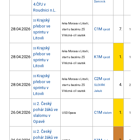
Dominik
4.ČPJ v
Roudnici n.L.
Krajský
33
řeka Morava v Litovli;
přebor ve
28.04.2026
C1M
7.
start u bazénu ZŠ
sjezd
1/ZS
sprintu v
Vítězná- cíl soutok
Litovli
Krajský
33
řeka Morava v Litovli;
přebor ve
28.04.2026
K1M
1.
start u bazénu ZŠ
sjezd
1/ZS
sprintu v
Vítězná- cíl soutok
Litovli
Krajský
33
C2M
řeka Morava v Litovli;
sjezd
přebor ve
28.04.2026
4.
start u bazénu ZŠ
SLOVÁK
2/ZS
sprintu v
Vítězná- cíl soutok
Jakub
Litovli
2. Český
32
pohár žáků ve
26.04.2026
C1M
1.
USD Opava
slalom
1/ZS
slalomu v
Opavě
2. Český
32
pohár žáků ve