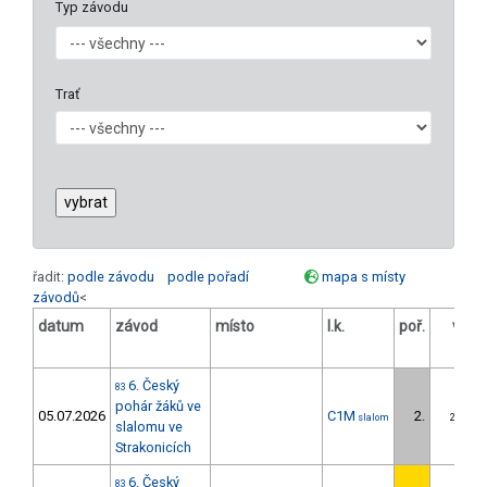
Typ závodu
Trať
řadit:
podle závodu
podle pořadí
mapa s místy
závodů
<
datum
závod
místo
l.k.
poř.
v.k.
6. Český
83
pohár žáků ve
05.07.2026
C1M
2.
slalom
2/ZS
slalomu ve
Strakonicích
6. Český
83