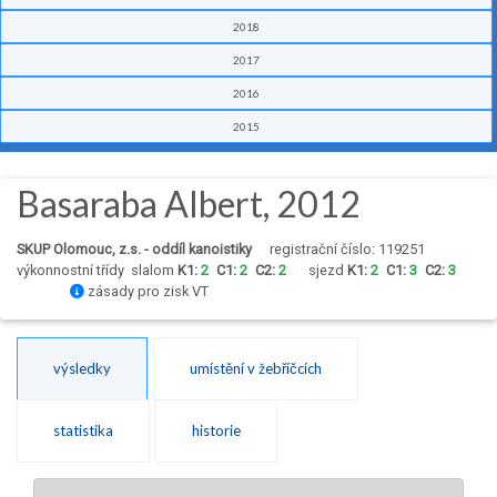
2018
2017
2016
2015
Basaraba Albert, 2012
SKUP Olomouc, z.s. - oddíl kanoistiky
registrační číslo: 119251
výkonnostní třídy
slalom
K1:
2
C1:
2
C2:
2
sjezd
K1:
2
C1:
3
C2:
3
zásady pro zisk VT
výsledky
umístění v žebříčcích
statistika
historie