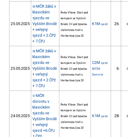
MČR žáků v
59
klasickém
Řeka Vltava. Start pod
sjezdu ve
kempem ve Vyšším
25.05.2025
Vyšším Brodě
K1M
26.
Brodě. Cíl pod bývalou
sjezd
3/ZS
+ veřejný
slalomovou tratí u
sjezd + 2.ČPž
Herbertova (cca 20
+ 7.ČPJ
MČR žáků v
59
klasickém
Řeka Vltava. Start pod
sjezdu ve
C2M
kempem ve Vyšším
sjezd
25.05.2025
Vyšším Brodě
6.
Brodě. Cíl pod bývalou
BOTEK
2/ZS
+ veřejný
slalomovou tratí u
Dominik
sjezd + 2.ČPž
Herbertova (cca 20
+ 7.ČPJ
MČR
57
dorostu v
Řeka Vltava. Start pod
klasickém
kempem ve Vyšším
sjezdu ve
24.05.2025
K1M
28.
Brodě. Cíl pod bývalou
sjezd
3/ZS
Vyšším Brodě
slalomovou tratí u
+ veřejný
Herbertova (cca 20
sjezd +6.ČPJ
1.ČPž