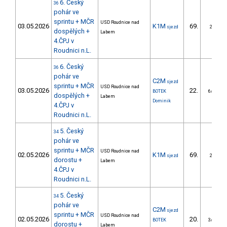
6. Český
36
pohár ve
sprintu + MČR
USD Roudnice nad
03.05.2026
K1M
69.
sjezd
2/ZS
dospělých +
Labem
4.ČPJ v
Roudnici n.L.
6. Český
36
pohár ve
C2M
sjezd
sprintu + MČR
USD Roudnice nad
03.05.2026
22.
BOTEK
6/DM
dospělých +
Labem
Dominik
4.ČPJ v
Roudnici n.L.
5. Český
34
pohár ve
sprintu + MČR
USD Roudnice nad
02.05.2026
K1M
69.
sjezd
2/ZS
dorostu +
Labem
4.ČPJ v
Roudnici n.L.
5. Český
34
pohár ve
C2M
sjezd
sprintu + MČR
USD Roudnice nad
02.05.2026
20.
BOTEK
3/DM
dorostu +
Labem