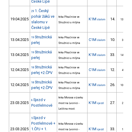
České Lípě
1. Český
29
pohár žáků ve
řeka Ploučnice ve
19.04.2025
K1M
14.
slalom
13/ZS
slalomu v
Stružnici u mlýna
České Lípě
Stružnická
19
řeka Ploučnice ve
13.04.2025
C1M
10.
slalom
3/ZS
peřej
Stružnici u mlýna
Stružnická
19
řeka Ploučnice ve
13.04.2025
K1M
33.
slalom
14/ZS
peřej
Stružnici u mlýna
Stružnická
18
řeka Ploučnice ve
12.04.2025
C1M
12.
slalom
4/ZS
peřej +2.ČPV
Stružnici u mlýna
Stružnická
18
řeka Ploučnice ve
12.04.2025
K1M
26.
slalom
10/ZS
peřej +2.ČPV
Stružnici u mlýna
řeka Morava v úseku
Sjezd v
6
23.03.2025
K1M
27.
most na Lesnici -
sjezd
2/ZS
Postřelmově
Leština most.
Sjezd v
5
Postřelmově +
řeka Morava v úseku
23.03.2025
1.ČPJ + 1.
K1M
33.
most na Lesnici -
sjezd
1/ZS