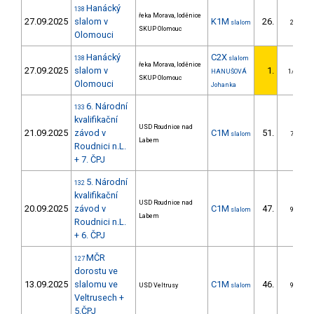
Hanácký
138
řeka Morava, loděnice
27.09.2025
slalom v
K1M
26.
slalom
2/ZS
SKUP Olomouc
Olomouci
Hanácký
C2X
138
slalom
řeka Morava, loděnice
27.09.2025
slalom v
1.
HANUŠOVÁ
1/DM
SKUP Olomouc
Olomouci
Johanka
6. Národní
133
kvalifikační
USD Roudnice nad
21.09.2025
závod v
C1M
51.
slalom
7/ZS
Labem
Roudnici n.L.
+ 7. ČPJ
5. Národní
132
kvalifikační
USD Roudnice nad
20.09.2025
závod v
C1M
47.
slalom
9/ZS
Labem
Roudnici n.L.
+ 6. ČPJ
MČR
127
dorostu ve
13.09.2025
slalomu ve
C1M
46.
USD Veltrusy
slalom
9/ZS
Veltrusech +
5.ČPJ