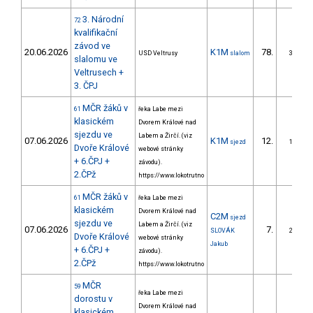
3. Národní
72
kvalifikační
závod ve
20.06.2026
K1M
78.
USD Veltrusy
slalom
3/ZS
slalomu ve
Veltrusech +
3. ČPJ
MČR žáků v
61
řeka Labe mezi
klasickém
Dvorem Králové nad
sjezdu ve
Labem a Žirčí. (viz
07.06.2026
K1M
12.
sjezd
1/ZS
Dvoře Králové
webové stránky
+ 6.ČPJ +
závodu).
2.ČPž
https://www.lokotrutno
MČR žáků v
61
řeka Labe mezi
klasickém
Dvorem Králové nad
C2M
sjezd
sjezdu ve
Labem a Žirčí. (viz
07.06.2026
7.
SLOVÁK
2/ZS
Dvoře Králové
webové stránky
Jakub
+ 6.ČPJ +
závodu).
2.ČPž
https://www.lokotrutno
MČR
59
řeka Labe mezi
dorostu v
Dvorem Králové nad
klasickém