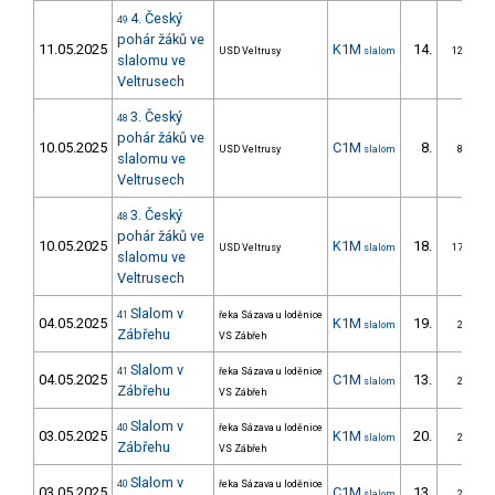
4. Český
49
pohár žáků ve
11.05.2025
K1M
14.
USD Veltrusy
slalom
12/ZS
slalomu ve
Veltrusech
3. Český
48
pohár žáků ve
10.05.2025
C1M
8.
USD Veltrusy
slalom
8/ZS
slalomu ve
Veltrusech
3. Český
48
pohár žáků ve
10.05.2025
K1M
18.
USD Veltrusy
slalom
17/ZS
slalomu ve
Veltrusech
Slalom v
41
řeka Sázava u loděnice
04.05.2025
K1M
19.
slalom
2/ZS
Zábřehu
VS Zábřeh
Slalom v
41
řeka Sázava u loděnice
04.05.2025
C1M
13.
slalom
2/ZS
Zábřehu
VS Zábřeh
Slalom v
40
řeka Sázava u loděnice
03.05.2025
K1M
20.
slalom
2/ZS
Zábřehu
VS Zábřeh
Slalom v
40
řeka Sázava u loděnice
03.05.2025
C1M
13.
slalom
2/ZS