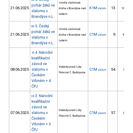
80
Umělá slalomová
pohár žáků ve
21.06.2025
K1M
13.
dráha v Brandýse nad
slalom
12/ZS
slalomu v
Labem.
Brandýse n.L.
5. Český
80
Umělá slalomová
pohár žáků ve
21.06.2025
C1M
9.
dráha v Brandýse nad
slalom
9/ZS
slalomu v
Labem.
Brandýse n.L.
4. Národní
70
kvalifikační
závod ve
Vodácký areál Lídy
08.06.2025
slalomu v
C1M
54.
slalom
7/ZS
Polesné Č. Budějovice
Českém
Vrbném + 4.
ČPJ
3. Národní
69
kvalifikační
závod ve
Vodácký areál Lídy
07.06.2025
slalomu v
C1M
57.
slalom
5/ZS
Polesné Č. Budějovice
Českém
Vrbném + 3.
ČPJ