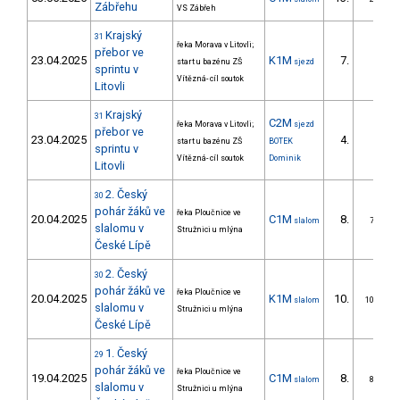
Zábřehu
VS Zábřeh
Krajský
31
řeka Morava v Litovli;
přebor ve
23.04.2025
K1M
7.
start u bazénu ZŠ
sjezd
sprintu v
Vítězná- cíl soutok
Litovli
Krajský
31
C2M
řeka Morava v Litovli;
sjezd
přebor ve
23.04.2025
4.
start u bazénu ZŠ
BOTEK
sprintu v
Vítězná- cíl soutok
Dominik
Litovli
2. Český
30
pohár žáků ve
řeka Ploučnice ve
20.04.2025
C1M
8.
slalom
7/ZS
slalomu v
Stružnici u mlýna
České Lípě
2. Český
30
pohár žáků ve
řeka Ploučnice ve
20.04.2025
K1M
10.
slalom
10/ZS
slalomu v
Stružnici u mlýna
České Lípě
1. Český
29
pohár žáků ve
řeka Ploučnice ve
19.04.2025
C1M
8.
slalom
8/ZS
slalomu v
Stružnici u mlýna