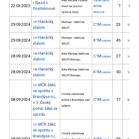
řeka Morava v úseku
sjezd
Sjezd v
3
22.03.2025
7.
most na Lesnici -
BOTEK
1/ZS
Postřelmově
Leština most
Dominik
Hanácký
147
Olomouc - loděnice
29.09.2024
C1M
23.
slalom
1/ZM
slalom
SKUP
Hanácký
147
Olomouc - loděnice
29.09.2024
K1M
45.
slalom
1/ZM
slalom
SKUP
Hanácký
146
řeka Morava, loděnice
28.09.2024
C1M
27.
slalom
1/ZM
slalom
SKUP Olomouc
Hanácký
146
řeka Morava, loděnice
28.09.2024
K1M
50.
slalom
1/ZM
slalom
SKUP Olomouc
MČR žáků
131
ve sprintu v
Umělá slalomová
Brandýse n.L.
08.09.2024
C1M
17.
dráha v Brandýse nad
sjezd
3/ZM
+ 5. Český
Labem.
pohár žáků ve
sjezdu
MČR žáků
131
ve sprintu v
Umělá slalomová
Brandýse n.L.
08.09.2024
K1M
29.