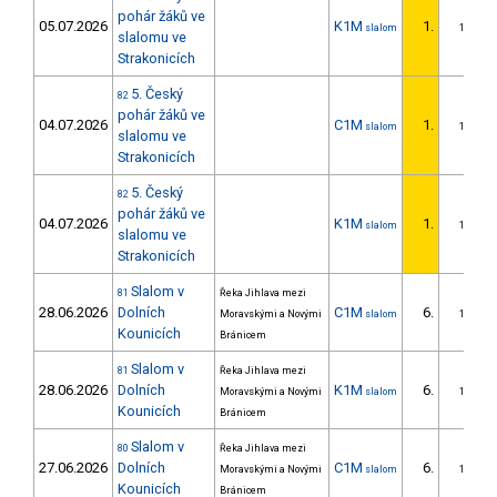
pohár žáků ve
05.07.2026
K1M
1.
slalom
1/ZS
slalomu ve
Strakonicích
5. Český
82
pohár žáků ve
04.07.2026
C1M
1.
slalom
1/ZS
slalomu ve
Strakonicích
5. Český
82
pohár žáků ve
04.07.2026
K1M
1.
slalom
1/ZS
slalomu ve
Strakonicích
Slalom v
81
Řeka Jihlava mezi
28.06.2026
Dolních
C1M
6.
Moravskými a Novými
slalom
1/ZS
Kounicích
Bránicem
Slalom v
81
Řeka Jihlava mezi
28.06.2026
Dolních
K1M
6.
Moravskými a Novými
slalom
1/ZS
Kounicích
Bránicem
Slalom v
80
Řeka Jihlava mezi
27.06.2026
Dolních
C1M
6.
Moravskými a Novými
slalom
1/ZS
Kounicích
Bránicem