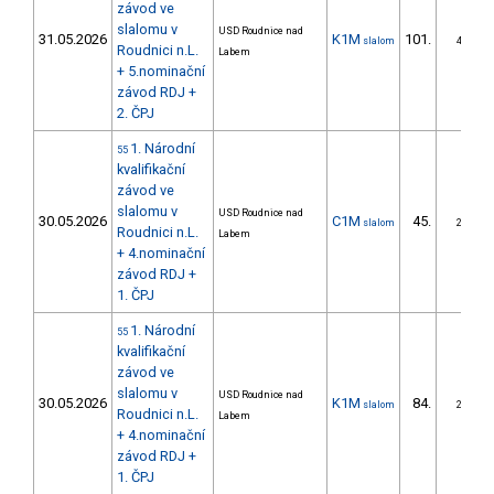
závod ve
slalomu v
USD Roudnice nad
31.05.2026
K1M
101.
slalom
4/ZS
Roudnici n.L.
Labem
+ 5.nominační
závod RDJ +
2. ČPJ
1. Národní
55
kvalifikační
závod ve
slalomu v
USD Roudnice nad
30.05.2026
C1M
45.
slalom
2/ZS
Roudnici n.L.
Labem
+ 4.nominační
závod RDJ +
1. ČPJ
1. Národní
55
kvalifikační
závod ve
slalomu v
USD Roudnice nad
30.05.2026
K1M
84.
slalom
2/ZS
Roudnici n.L.
Labem
+ 4.nominační
závod RDJ +
1. ČPJ