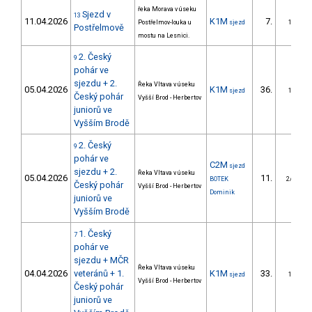
řeka Morava v úseku
Sjezd v
13
11.04.2026
K1M
7.
Postřelmov-louka u
sjezd
1/ZS
Postřelmově
mostu na Lesnici.
2. Český
9
pohár ve
sjezdu + 2.
Řeka Vltava v úseku
05.04.2026
K1M
36.
sjezd
1/ZS
Český pohár
Vyšší Brod - Herbertov
juniorů ve
Vyšším Brodě
2. Český
9
pohár ve
C2M
sjezd
sjezdu + 2.
Řeka Vltava v úseku
05.04.2026
11.
BOTEK
2/DM
Český pohár
Vyšší Brod - Herbertov
Dominik
juniorů ve
Vyšším Brodě
1. Český
7
pohár ve
sjezdu + MČR
Řeka Vltava v úseku
04.04.2026
veteránů + 1.
K1M
33.
sjezd
1/ZS
Vyšší Brod - Herbertov
Český pohár
juniorů ve