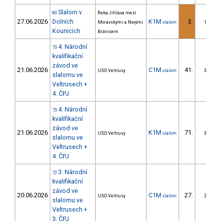
Slalom v
80
Řeka Jihlava mezi
27.06.2026
Dolních
K1M
3.
Moravskými a Novými
slalom
1/ZS
Kounicích
Bránicem
4. Národní
73
kvalifikační
závod ve
21.06.2026
C1M
41.
USD Veltrusy
slalom
3/ZS
slalomu ve
Veltrusech +
4. ČPJ
4. Národní
73
kvalifikační
závod ve
21.06.2026
K1M
71.
USD Veltrusy
slalom
3/ZS
slalomu ve
Veltrusech +
4. ČPJ
3. Národní
72
kvalifikační
závod ve
20.06.2026
C1M
27.
USD Veltrusy
slalom
2/ZS
slalomu ve
Veltrusech +
3. ČPJ