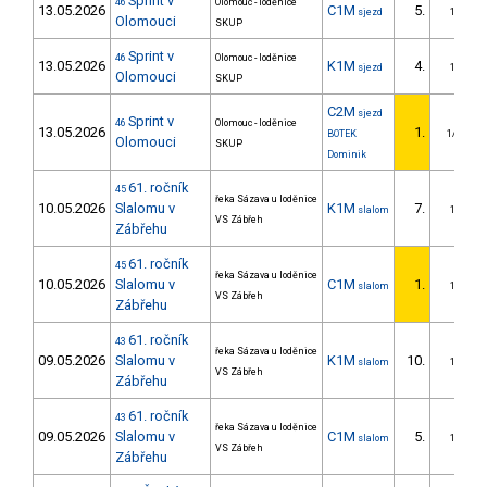
Sprint v
46
Olomouc - loděnice
13.05.2026
C1M
5.
sjezd
1/ZS
Olomouci
SKUP
Sprint v
46
Olomouc - loděnice
13.05.2026
K1M
4.
sjezd
1/ZS
Olomouci
SKUP
C2M
sjezd
Sprint v
46
Olomouc - loděnice
13.05.2026
1.
BOTEK
1/DM
Olomouci
SKUP
Dominik
61. ročník
45
řeka Sázava u loděnice
10.05.2026
Slalomu v
K1M
7.
slalom
1/ZS
VS Zábřeh
Zábřehu
61. ročník
45
řeka Sázava u loděnice
10.05.2026
Slalomu v
C1M
1.
slalom
1/ZS
VS Zábřeh
Zábřehu
61. ročník
43
řeka Sázava u loděnice
09.05.2026
Slalomu v
K1M
10.
slalom
1/ZS
VS Zábřeh
Zábřehu
61. ročník
43
řeka Sázava u loděnice
09.05.2026
Slalomu v
C1M
5.
slalom
1/ZS
VS Zábřeh
Zábřehu