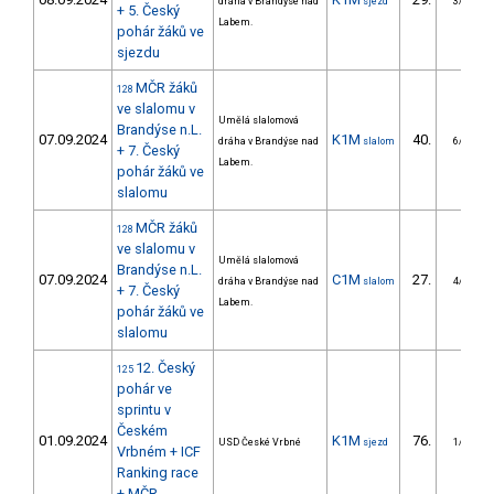
dráha v Brandýse nad
sjezd
3/ZM
+ 5. Český
Labem.
pohár žáků ve
sjezdu
MČR žáků
128
ve slalomu v
Umělá slalomová
Brandýse n.L.
07.09.2024
K1M
40.
dráha v Brandýse nad
slalom
6/ZM
+ 7. Český
Labem.
pohár žáků ve
slalomu
MČR žáků
128
ve slalomu v
Umělá slalomová
Brandýse n.L.
07.09.2024
C1M
27.
dráha v Brandýse nad
slalom
4/ZM
+ 7. Český
Labem.
pohár žáků ve
slalomu
12. Český
125
pohár ve
sprintu v
Českém
01.09.2024
K1M
76.
USD České Vrbné
sjezd
1/ZM
Vrbném + ICF
Ranking race
+ MČR