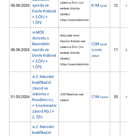
Labem a Žirčí. (viz
06.06.2026
sjezdu ve
K1M
12.
sjezd
1/ZS
webové stránky
Dvoře Králové
závodu).
+ 5.ČPJ +
https://www.lokotrutno
1.ČPž
MČR
59
řeka Labe mezi
dorostu v
Dvorem Králové nad
klasickém
C2M
sjezd
Labem a Žirčí. (viz
06.06.2026
sjezdu ve
11.
SLOVÁK
3/ZS
webové stránky
Dvoře Králové
Jakub
závodu).
+ 5.ČPJ +
https://www.lokotrutno
1.ČPž
2. Národní
56
kvalifikační
závod ve
slalomu v
USD Roudnice nad
31.05.2026
C1M
55.
slalom
5/ZS
Roudnici n.L.
Labem
+ 5.nominační
závod RDJ +
2. ČPJ
2. Národní
56
kvalifikační