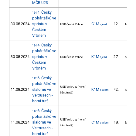
MČR U23
4. Český
124
pohár žáků ve
30.08.2024
sprintu v
C1M
12.
USD České Vrbné
sjezd
1/ZM
Českém
Vrbném
4. Český
124
pohár žáků ve
30.08.2024
sprintu v
K1M
27.
USD České Vrbné
sjezd
5/ZM
Českém
Vrbném
6. Český
112
pohár žáků ve
USD Veltrusy (horní
11.08.2024
slalomu ve
K1M
42.
slalom
4/ZM
část tratě)
Veltrusech -
horní trať
6. Český
112
pohár žáků ve
USD Veltrusy (horní
11.08.2024
slalomu ve
C1M
18.
slalom
2/ZM
část tratě)
Veltrusech -
horní trať