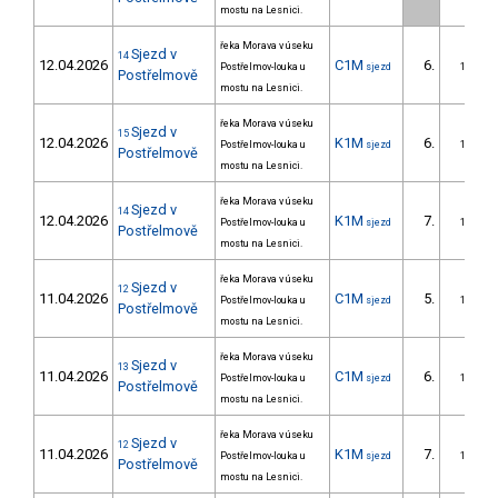
mostu na Lesnici.
řeka Morava v úseku
Sjezd v
14
12.04.2026
C1M
6.
Postřelmov-louka u
sjezd
1/ZS
Postřelmově
mostu na Lesnici.
řeka Morava v úseku
Sjezd v
15
12.04.2026
K1M
6.
Postřelmov-louka u
sjezd
1/ZS
Postřelmově
mostu na Lesnici.
řeka Morava v úseku
Sjezd v
14
12.04.2026
K1M
7.
Postřelmov-louka u
sjezd
1/ZS
Postřelmově
mostu na Lesnici.
řeka Morava v úseku
Sjezd v
12
11.04.2026
C1M
5.
Postřelmov-louka u
sjezd
1/ZS
Postřelmově
mostu na Lesnici.
řeka Morava v úseku
Sjezd v
13
11.04.2026
C1M
6.
Postřelmov-louka u
sjezd
1/ZS
Postřelmově
mostu na Lesnici.
řeka Morava v úseku
Sjezd v
12
11.04.2026
K1M
7.
Postřelmov-louka u
sjezd
1/ZS
Postřelmově
mostu na Lesnici.