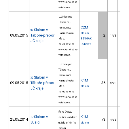
www.kanoistika-
vstabor.cz
Lužnice pod
Táborem, u
C2M
restaurace
Slalom v
39
Harrachovka.
slalom
09.05.2015
Táboře-přebor
2.
2.
1/VS
Mapu
BENHÁK
JČ kraje
naleznete na
Ladislav
www.kanoistika-
vstabor.cz.
Lužnice pod
Táborem, u
restaurace
Slalom v
39
K1M
Harrachovka.
09.05.2015
Táboře-přebor
36.
37.
3/VS
Mapu
slalom
JČ kraje
naleznete na
www.kanoistika-
vstabor.cz.
Řeka Otava,
Slalom v
K1M
57
Sušice - nádraží
25.05.2014
73.
31.
4/VS
Sušici
u železničního
slalom
mostu