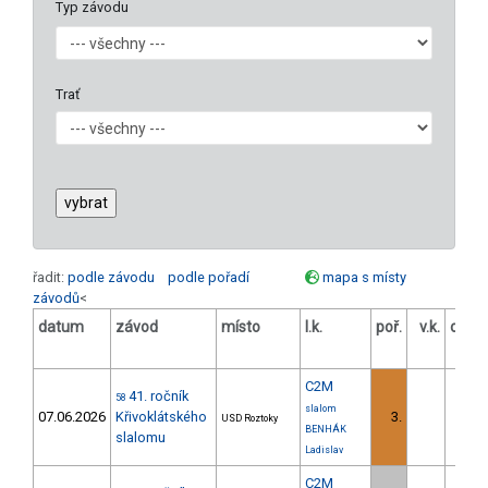
Typ závodu
Trať
řadit:
podle závodu
podle pořadí
mapa s místy
závodů
<
datum
závod
místo
l.k.
poř.
v.k.
odst
[
C2M
41. ročník
58
slalom
07.06.2026
Křivoklátského
3.
18.
USD Roztoky
BENHÁK
slalomu
Ladislav
C2M