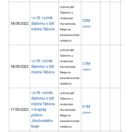
Lužnice pod
Táborem, u
53. ročník
129
restaurace
C2M
18.09.2022
Slalomu o štít
Harrachovka.
slalom
města Tábora
Mapa na
www.kanoistika-
vstabor.cz.
Lužnice pod
Táborem, u
53. ročník
129
restaurace
C1M
18.09.2022
Slalomu o štít
Harrachovka.
slalom
města Tábora
Mapa na
www.kanoistika-
vstabor.cz.
53. ročník
128
Lužnice pod
Slalomu o štít
Táborem, u
města Tábora
restaurace
K1M
17.09.2022
+ Krajský
Harrachovka.
slalom
přebor
Mapa na
Jihočeského
www.kanoistika-
kraje
vstabor.cz.