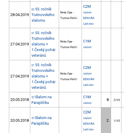
C2M
55. ročník
32
Řeka Úpa -
slalom
28.04.2019
Trutnovského
Trutnov Poříčí
BENHÁK
slalomu
Ladislav
55. ročník
31
Trutnovského
C1M
Řeka Úpa -
27.04.2019
slalomu +
Trutnov Poříčí
slalom
1.Český pohár
veteránů
55. ročník
31
C2M
Trutnovského
Řeka Úpa -
slalom
27.04.2019
slalomu +
Trutnov Poříčí
BENHÁK
1.Český pohár
Ladislav
veteránů
Slalom na
C1M
57
20.05.2018
8.
16.
2/VS
Paraplíčku
slalom
C2M
Slalom na
57
slalom
20.05.2018
2.
7.
1/VS
Paraplíčku
BENHÁK
Ladislav