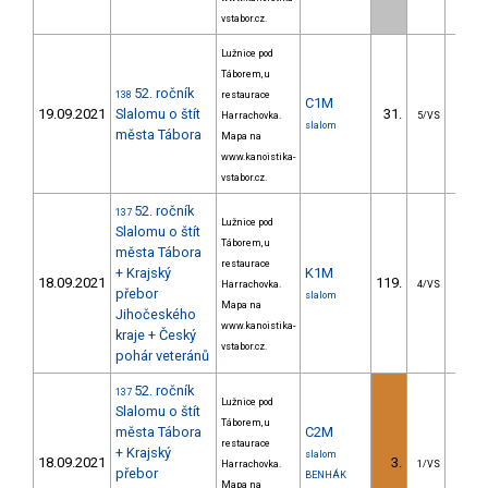
vstabor.cz.
Lužnice pod
Táborem, u
52. ročník
138
restaurace
C1M
19.09.2021
Slalomu o štít
31.
32.
Harrachovka.
5/VS
slalom
města Tábora
Mapa na
www.kanoistika-
vstabor.cz.
52. ročník
137
Lužnice pod
Slalomu o štít
Táborem, u
města Tábora
restaurace
+ Krajský
K1M
18.09.2021
119.
49.
Harrachovka.
4/VS
přebor
slalom
Mapa na
Jihočeského
www.kanoistika-
kraje + Český
vstabor.cz.
pohár veteránů
52. ročník
137
Lužnice pod
Slalomu o štít
Táborem, u
města Tábora
C2M
restaurace
+ Krajský
slalom
18.09.2021
3.
6.
Harrachovka.
1/VS
přebor
BENHÁK
Mapa na