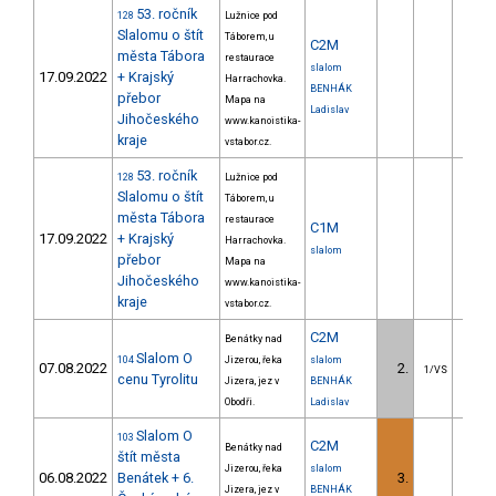
53. ročník
128
Lužnice pod
Slalomu o štít
Táborem, u
C2M
města Tábora
restaurace
slalom
17.09.2022
+ Krajský
Harrachovka.
BENHÁK
přebor
Mapa na
Ladislav
Jihočeského
www.kanoistika-
kraje
vstabor.cz.
53. ročník
128
Lužnice pod
Slalomu o štít
Táborem, u
města Tábora
restaurace
C1M
17.09.2022
+ Krajský
Harrachovka.
slalom
přebor
Mapa na
Jihočeského
www.kanoistika-
kraje
vstabor.cz.
C2M
Benátky nad
Slalom O
104
Jizerou, řeka
slalom
07.08.2022
2.
4.
1/VS
cenu Tyrolitu
Jizera, jez v
BENHÁK
Obodři.
Ladislav
Slalom O
103
C2M
Benátky nad
štít města
Jizerou, řeka
slalom
06.08.2022
Benátek + 6.
3.
0.
Jizera, jez v
BENHÁK