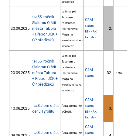
vstabor.cz.
Lužnice pod
55. ročník
134
Táborem, u
C2M
Slalomu O štít
restaurace
slalom
20.09.2025
města Tábora
2.
10.
Harrachovka.
BENHÁK
+ Přebor JČK +
Mapa na
Ladislav
ČP předžáků
www.kanoistika-
vstabor.cz.
Lužnice pod
55. ročník
134
Táborem, u
Slalomu O štít
restaurace
C1M
20.09.2025
města Tábora
32.
24.
Harrachovka.
1/SV
slalom
+ Přebor JČK +
Mapa na
ČP předžáků
www.kanoistika-
vstabor.cz.
C2M
Slalom o štít
104
Řeka Jizera, jez
slalom
10.08.2025
3.
19.
cenu Tyrolitu
v Obodři.
BENHÁK
Ladislav
C2M
Slalom o štít
103
Řeka Jizera, jez
slalom
09.08.2025
4.
21.