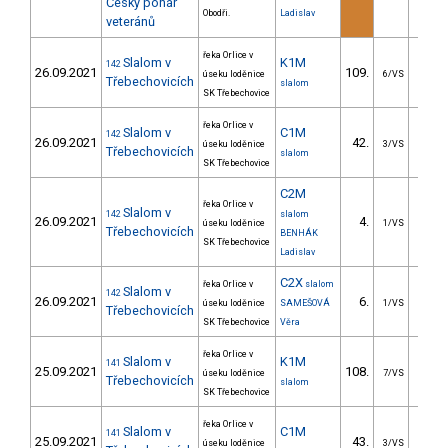
Český pohár
Obodři.
Ladislav
veteránů
řeka Orlice v
Slalom v
K1M
142
26.09.2021
109.
36.
úseku loděnice
6/VS
Třebechovicích
slalom
SK Třebechovice
řeka Orlice v
Slalom v
C1M
142
26.09.2021
42.
25.
úseku loděnice
3/VS
Třebechovicích
slalom
SK Třebechovice
C2M
řeka Orlice v
Slalom v
142
slalom
26.09.2021
4.
10.
úseku loděnice
1/VS
Třebechovicích
BENHÁK
SK Třebechovice
Ladislav
C2X
řeka Orlice v
slalom
Slalom v
142
26.09.2021
6.
17.
úseku loděnice
SAMEŠOVÁ
1/VS
Třebechovicích
SK Třebechovice
Věra
řeka Orlice v
Slalom v
K1M
141
25.09.2021
108.
33.
úseku loděnice
7/VS
Třebechovicích
slalom
SK Třebechovice
řeka Orlice v
Slalom v
C1M
141
25.09.2021
43.
21.
úseku loděnice
3/VS