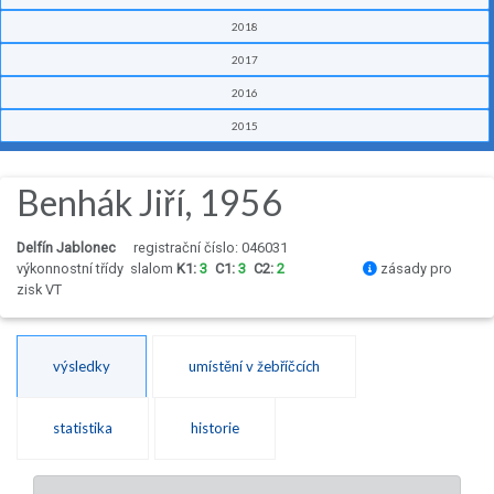
2018
2017
2016
2015
Benhák Jiří, 1956
Delfín Jablonec
registrační číslo: 046031
výkonnostní třídy
slalom
K1:
3
C1:
3
C2:
2
zásady pro
zisk VT
výsledky
umístění v žebříčcích
statistika
historie