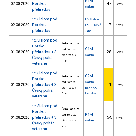
K1M
02.08.2020
Borskou
47.
28.
5/VS
slalom
přehradou
Slalom pod
C2X
103
slalom
02.08.2020
Borskou
7.
12.
LAGNEROVÁ
1/VS
přehradou
Jana
Slalom pod
102
Řeka Radbuza
Borskou
C1M
pod Borskou
01.08.2020
přehradou + 3.
28.
13.
5/VS
přehradou v
slalom
Český pohár
Plzni
veteránů
Slalom pod
102
C2M
Řeka Radbuza
Borskou
pod Borskou
slalom
01.08.2020
přehradou + 3.
1.
1/VS
přehradou v
BENHÁK
Český pohár
Plzni
Ladislav
veteránů
Slalom pod
102
Řeka Radbuza
Borskou
K1M
pod Borskou
01.08.2020
přehradou + 3.
54.
29.
8/VS
přehradou v
slalom
Český pohár
Plzni
veteránů