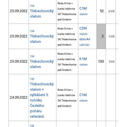
Řeka Orlice v
134
C1M
úseku loděnice
25.09.2022
Třebechovický
52.
47.
2/VS
SK Třebechovice
slalom
slalom
pod Orebem
C2M
Řeka Orlice v
134
úseku loděnice
slalom
25.09.2022
Třebechovický
2.
5.
1/VS
SK Třebechovice
BENHÁK
slalom
pod Orebem
Ladislav
Řeka Orlice v
134
K1M
úseku loděnice
25.09.2022
Třebechovický
100.
45.
7/VS
SK Třebechovice
slalom
slalom
pod Orebem
133
Třebechovický
slalom +
Řeka Orlice v
vyhlášení 5.
C1M
úseku loděnice
24.09.2022
ročníku
SK Třebechovice
slalom
Českého
pod Orebem
poháru
veteránů
133