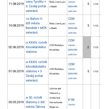
cenu Tyrolitu +
Řeka Jizera, jez
slalom
11.08.2019
5.
15.
1/VS
6. Český pohár
v Obodři.
BENHÁK
veteránů
Ladislav
Slalom O
C2M
106
štít města
Řeka Jizera, jez
slalom
10.08.2019
5.
14.
1/VS
Benátek + MČR
v Obodři.
BENHÁK
veteránů
Ladislav
C2M
XXXIV. ročník
69
USD Roztoky u
slalom
02.06.2019
Křivoklátského
2.
15.
1/VS
Křivoklátu
BENHÁK
slalomu
Ladislav
XXXIV. ročník
68
C2M
Křivoklátského
USD Roztoky u
slalom
01.06.2019
slalomu + 3.
5.
23.
1/VS
Křivoklátu
BENHÁK
Český pohár
Ladislav
veteránů
Lužnice pod
Táborem, u
50. ročník
46
restaurace
K1M
05.05.2019
Slalomu o štít
Harrachovka.
slalom
města Tábora
Mapa na