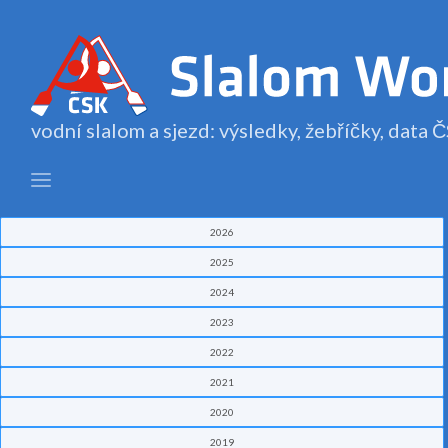
vodní slalom a sjezd: výsledky, žebříčky, data
2026
2025
2024
2023
2022
2021
2020
2019