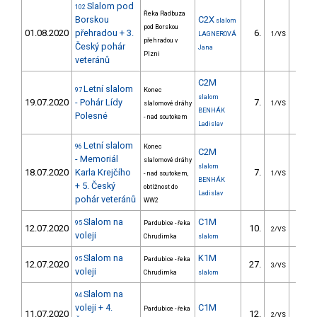
Slalom pod
102
Řeka Radbuza
Borskou
C2X
slalom
pod Borskou
01.08.2020
přehradou + 3.
6.
11.
LAGNEROVÁ
1/VS
přehradou v
Český pohár
Jana
Plzni
veteránů
C2M
Letní slalom
97
Konec
slalom
19.07.2020
- Pohár Lídy
7.
9.
slalomové dráhy
1/VS
BENHÁK
Polesné
- nad soutokem
Ladislav
Letní slalom
96
Konec
C2M
- Memoriál
slalomové dráhy
slalom
18.07.2020
Karla Krejčího
7.
14.
- nad soutokem,
1/VS
BENHÁK
+ 5. Český
obtížnost do
Ladislav
pohár veteránů
WW2
Slalom na
C1M
95
Pardubice - řeka
12.07.2020
10.
19.
2/VS
voleji
Chrudimka
slalom
Slalom na
K1M
95
Pardubice - řeka
12.07.2020
27.
33.
3/VS
voleji
Chrudimka
slalom
Slalom na
94
voleji + 4.
C1M
Pardubice - řeka
11.07.2020
12.
20.
2/VS