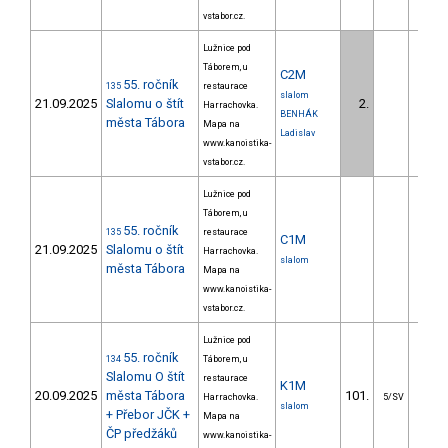
vstabor.cz.
Lužnice pod
Táborem, u
C2M
55. ročník
135
restaurace
slalom
21.09.2025
Slalomu o štít
2.
6.
Harrachovka.
BENHÁK
města Tábora
Mapa na
Ladislav
www.kanoistika-
vstabor.cz.
Lužnice pod
Táborem, u
55. ročník
135
restaurace
C1M
21.09.2025
Slalomu o štít
Harrachovka.
slalom
města Tábora
Mapa na
www.kanoistika-
vstabor.cz.
Lužnice pod
55. ročník
134
Táborem, u
Slalomu O štít
restaurace
K1M
20.09.2025
města Tábora
101.
54.
Harrachovka.
5/SV
slalom
+ Přebor JČK +
Mapa na
ČP předžáků
www.kanoistika-