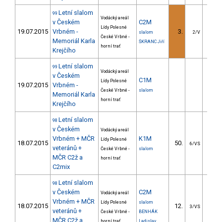
Letní slalom
99
Vodácký areál
v Českém
C2M
Lídy Polesné
19.07.2015
Vrbném -
3.
5.
slalom
2/V
České Vrbné -
Memoriál Karla
ŠKRANC Jiří
horní trať
Krejčího
Letní slalom
99
Vodácký areál
v Českém
C1M
Lídy Polesné
19.07.2015
Vrbném -
České Vrbné -
slalom
Memoriál Karla
horní trať
Krejčího
Letní slalom
98
v Českém
Vodácký areál
Vrbném + MČR
K1M
Lídy Polesné
18.07.2015
50.
41.
6/VS
veteránů +
České Vrbné -
slalom
MČR C2ž a
horní trať
C2mix
Letní slalom
98
v Českém
C2M
Vodácký areál
Vrbném + MČR
Lídy Polesné
slalom
18.07.2015
12.
25.
3/VS
veteránů +
České Vrbné -
BENHÁK
MČR C2ž a
horní trať
Ladislav