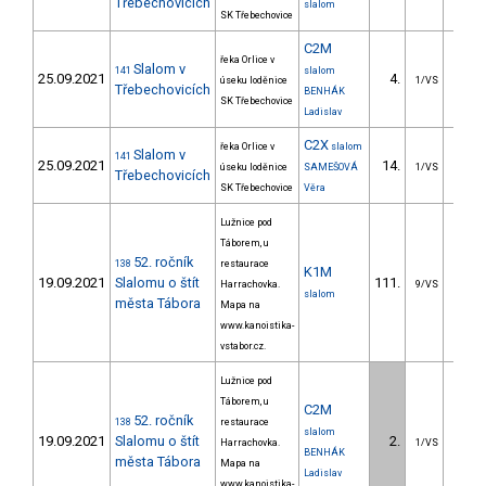
Třebechovicích
slalom
SK Třebechovice
C2M
řeka Orlice v
Slalom v
141
slalom
25.09.2021
4.
10.
úseku loděnice
1/VS
Třebechovicích
BENHÁK
SK Třebechovice
Ladislav
C2X
řeka Orlice v
slalom
Slalom v
141
25.09.2021
14.
32.
úseku loděnice
SAMEŠOVÁ
1/VS
Třebechovicích
SK Třebechovice
Věra
Lužnice pod
Táborem, u
52. ročník
138
restaurace
K1M
19.09.2021
Slalomu o štít
111.
54.
Harrachovka.
9/VS
slalom
města Tábora
Mapa na
www.kanoistika-
vstabor.cz.
Lužnice pod
Táborem, u
C2M
52. ročník
138
restaurace
slalom
19.09.2021
Slalomu o štít
2.
8.
Harrachovka.
1/VS
BENHÁK
města Tábora
Mapa na
Ladislav
www.kanoistika-