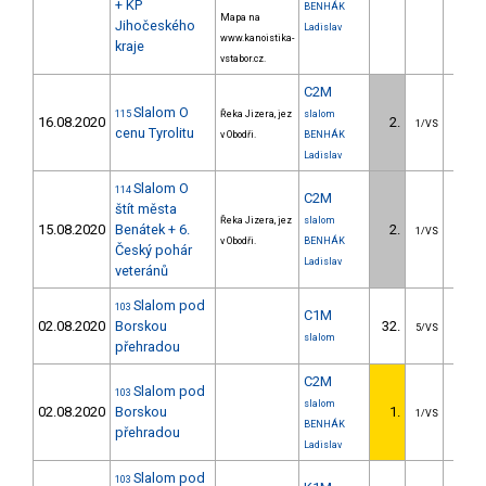
+ KP
BENHÁK
Mapa na
Jihočeského
Ladislav
www.kanoistika-
kraje
vstabor.cz.
C2M
Slalom O
115
Řeka Jizera, jez
slalom
16.08.2020
2.
8.
1/VS
cenu Tyrolitu
v Obodři.
BENHÁK
Ladislav
Slalom O
114
C2M
štít města
Řeka Jizera, jez
slalom
15.08.2020
Benátek + 6.
2.
5.
1/VS
v Obodři.
BENHÁK
Český pohár
Ladislav
veteránů
Slalom pod
103
C1M
02.08.2020
Borskou
32.
17.
5/VS
slalom
přehradou
C2M
Slalom pod
103
slalom
02.08.2020
Borskou
1.
1/VS
BENHÁK
přehradou
Ladislav
Slalom pod
103