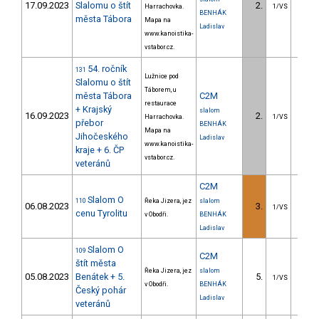
17.09.2023
Slalomu o štít
2.
9.
Harrachovka.
1/VS
BENHÁK
města Tábora
Mapa na
Ladislav
www.kanoistika-
vstabor.cz.
54. ročník
131
Lužnice pod
Slalomu o štít
Táborem, u
města Tábora
C2M
restaurace
+ Krajský
slalom
16.09.2023
2.
2.
Harrachovka.
1/VS
přebor
BENHÁK
Mapa na
Jihočeského
Ladislav
www.kanoistika-
kraje + 6. ČP
vstabor.cz.
veteránů
C2M
Slalom O
110
Řeka Jizera, jez
slalom
06.08.2023
3.
3.
1/VS
cenu Tyrolitu
v Obodři.
BENHÁK
Ladislav
Slalom O
109
C2M
štít města
Řeka Jizera, jez
slalom
05.08.2023
Benátek + 5.
5.
9.
1/VS
v Obodři.
BENHÁK
Český pohár
Ladislav
veteránů