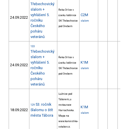
Třebechovický
slalom +
Řeka Orlice v
vyhlášení 5.
C2M
úseku loděnice
24.09.2022
ročníku
SK Třebechovice
slalom
Českého
pod Orebem
poháru
veteránů
133
Třebechovický
slalom +
Řeka Orlice v
vyhlášení 5.
K1M
úseku loděnice
24.09.2022
ročníku
SK Třebechovice
slalom
Českého
pod Orebem
poháru
veteránů
Lužnice pod
Táborem, u
53. ročník
129
restaurace
K1M
18.09.2022
Slalomu o štít
Harrachovka.
slalom
města Tábora
Mapa na
www.kanoistika-
vstabor.cz.