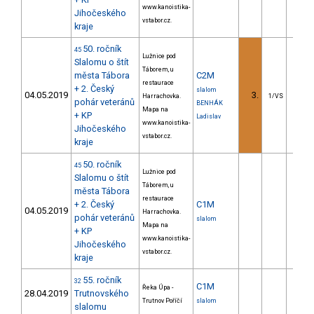
www.kanoistika-
Jihočeského
vstabor.cz.
kraje
50. ročník
45
Lužnice pod
Slalomu o štít
Táborem, u
města Tábora
C2M
restaurace
+ 2. Český
slalom
04.05.2019
3.
6.
Harrachovka.
1/VS
pohár veteránů
BENHÁK
Mapa na
+ KP
Ladislav
www.kanoistika-
Jihočeského
vstabor.cz.
kraje
50. ročník
45
Lužnice pod
Slalomu o štít
Táborem, u
města Tábora
restaurace
+ 2. Český
C1M
04.05.2019
Harrachovka.
pohár veteránů
slalom
Mapa na
+ KP
www.kanoistika-
Jihočeského
vstabor.cz.
kraje
55. ročník
32
C1M
Řeka Úpa -
28.04.2019
Trutnovského
Trutnov Poříčí
slalom
slalomu