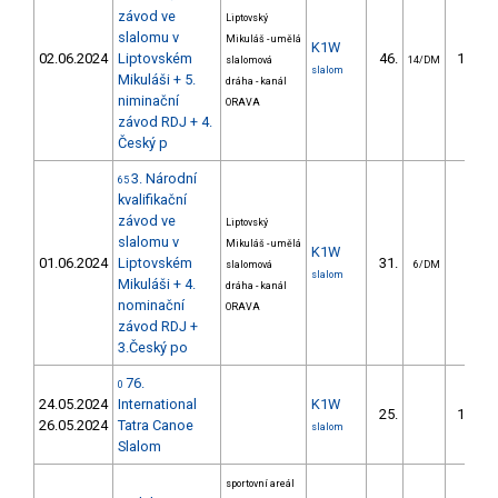
závod ve
Liptovský
slalomu v
Mikuláš - umělá
K1W
02.06.2024
Liptovském
46.
145.5
slalomová
14/DM
slalom
Mikuláši + 5.
dráha - kanál
niminační
ORAVA
závod RDJ + 4.
Český p
3. Národní
65
kvalifikační
závod ve
Liptovský
slalomu v
Mikuláš - umělá
K1W
01.06.2024
Liptovském
31.
30.4
slalomová
6/DM
slalom
Mikuláši + 4.
dráha - kanál
nominační
ORAVA
závod RDJ +
3.Český po
76.
0
24.05.2024
International
K1W
25.
141.5
26.05.2024
Tatra Canoe
slalom
Slalom
sportovní areál