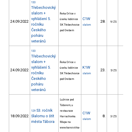
133
Třebechovický
slalom +
Řeka Orlice v
vyhlášení 5.
C1W
úseku loděnice
24.09.2022
28.
48.0
9/ZS
ročníku
SK Třebechovice
slalom
Českého
pod Orebem
poháru
veteránů
133
Třebechovický
slalom +
Řeka Orlice v
vyhlášení 5.
K1W
úseku loděnice
24.09.2022
23.
22.8
5/ZS
ročníku
SK Třebechovice
slalom
Českého
pod Orebem
poháru
veteránů
Lužnice pod
Táborem, u
53. ročník
129
restaurace
C1W
18.09.2022
Slalomu o štít
8.
17.6
Harrachovka.
3/ZS
slalom
města Tábora
Mapa na
www.kanoistika-