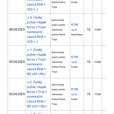
dráha Praha -
finále
závod RDA +
Troja
U23 + J
3. Český
16
Kanoistický
pohár v kajak
K1W
areál, umělá
krosu v Troji+
06.04.2025
13.
19.5
slalomová
sjezd
7/DOR
nominační
dráha Praha -
kvalifikace
závod RDA +
Troja
U23 + J
1. Český
12
Kanoistický
pohár v kajak
K1W
areál, umělá
krosu v Troji+
05.04.2025
13.
10.1
slalomová
sjezd
7/DOR
nominační
dráha Praha -
finále
závod RDA +
Troja
RD U23 +RDJ
2. Český
13
Kanoistický
pohár v kajak
K1W
areál, umělá
krosu v Troji +
05.04.2025
13.
19.5
slalomová
sjezd
7/DOR
nominační
dráha Praha -
finále
závod RDA +
Troja
RD U23 + RDJ