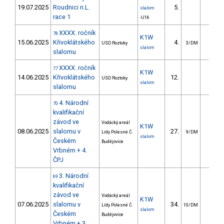
19.07.2025
Roudnici n.L.
5.
11.1
slalom
race 1
-U16
XXXX. ročník
78
K1W
15.06.2025
Křivoklátského
4.
4.8
USD Roztoky
3/DM
slalom
slalomu
XXXX. ročník
77
K1W
14.06.2025
Křivoklátského
12.
12.0
USD Roztoky
slalom
slalomu
4. Národní
70
kvalifikační
závod ve
Vodácký areál
K1W
08.06.2025
slalomu v
27.
31.2
Lídy Polesné Č.
9/DM
slalom
Českém
Budějovice
Vrbném + 4.
ČPJ
3. Národní
69
kvalifikační
závod ve
Vodácký areál
K1W
07.06.2025
slalomu v
34.
29.6
Lídy Polesné Č.
10/DM
slalom
Českém
Budějovice
Vrbném + 3.