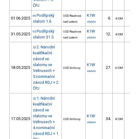
ČPJ
Podřipský
K1W
66
USD Roudnice
01.06.2025
6.
14.9
4/DM
slalom 1.6.
nad Labem
slalom
Podřipský
K1W
65
USD Roudnice
31.05.2025
12.
31.0
4/DM
slalom 31.5.
nad Labem
slalom
2. Národní
53
kvalifikační
závod ve
slalomu ve
K1W
18.05.2025
27.
22.9
USD Veltrusy
6/DM
Veltrusech +
slalom
5.nominační
závod RDJ + 2.
ČPJ
1. Národní
52
kvalifikační
závod ve
slalomu ve
K1W
17.05.2025
34.
28.6
USD Veltrusy
8/DM
Veltrusech +
slalom
4.nominační
závod RDJ + 1.