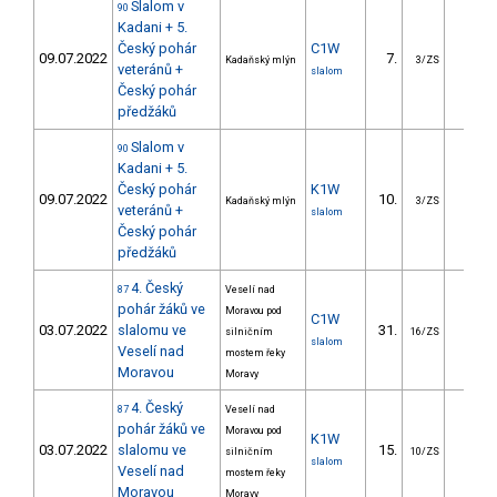
Slalom v
90
Kadani + 5.
Český pohár
C1W
09.07.2022
7.
27.4
Kadaňský mlýn
3/ZS
veteránů +
slalom
Český pohár
předžáků
Slalom v
90
Kadani + 5.
Český pohár
K1W
09.07.2022
10.
10.9
Kadaňský mlýn
3/ZS
veteránů +
slalom
Český pohár
předžáků
4. Český
87
Veselí nad
pohár žáků ve
Moravou pod
C1W
03.07.2022
slalomu ve
31.
63.9
silničním
16/ZS
slalom
Veselí nad
mostem řeky
Moravou
Moravy
4. Český
87
Veselí nad
pohár žáků ve
Moravou pod
K1W
03.07.2022
slalomu ve
15.
18.9
silničním
10/ZS
slalom
Veselí nad
mostem řeky
Moravou
Moravy