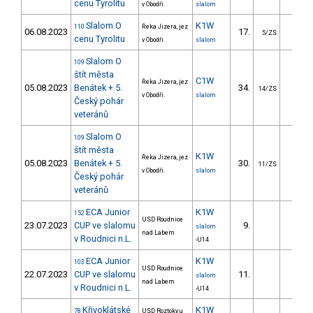
cenu Tyrolitu
v Obodři.
slalom
Slalom O
K1W
110
Řeka Jizera, jez
06.08.2023
17.
13.9
5/ZS
cenu Tyrolitu
v Obodři.
slalom
Slalom O
109
štít města
C1W
Řeka Jizera, jez
05.08.2023
Benátek + 5.
34.
45.5
14/ZS
v Obodři.
slalom
Český pohár
veteránů
Slalom O
109
štít města
K1W
Řeka Jizera, jez
05.08.2023
Benátek + 5.
30.
20.2
11/ZS
v Obodři.
slalom
Český pohár
veteránů
ECA Junior
K1W
152
USD Roudnice
23.07.2023
CUP ve slalomu
9.
30.8
slalom
nad Labem
v Roudnici n.L.
-U14
ECA Junior
K1W
103
USD Roudnice
22.07.2023
CUP ve slalomu
11.
41.1
slalom
nad Labem
v Roudnici n.L.
-U14
Křivoklátské
K1W
78
USD Roztoky u