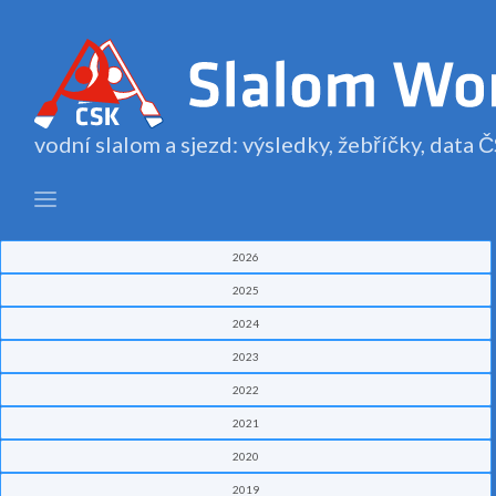
vodní slalom a sjezd: výsledky, žebříčky, data
2026
2025
2024
2023
2022
2021
2020
2019