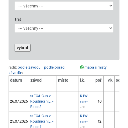
Trať
řadit:
podle závodu
podle pořadí
mapa s místy
závodů
<
datum
závod
místo
l.k.
poř.
v.k.
odstu
[s
ECA Cup v
K1W
91
26.07.2026
Roudnici n.L. -
10.
74.4
slalom
Race 2
-U18
ECA Cup v
K1W
90
25.07.2026
Roudnici n.L. -
12.
53.2
slalom
Race 1
-U18