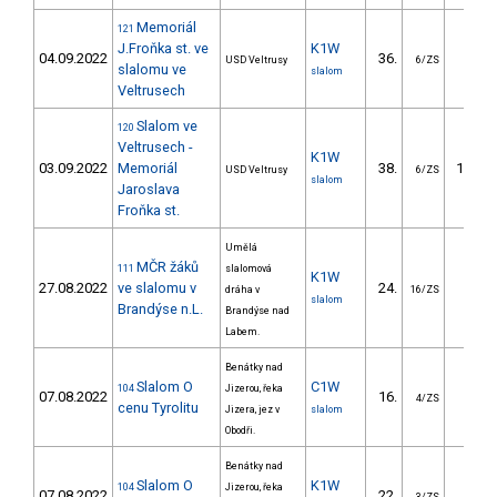
Memoriál
121
J.Froňka st. ve
K1W
04.09.2022
36.
69.6
USD Veltrusy
6/ZS
slalomu ve
slalom
Veltrusech
Slalom ve
120
Veltrusech -
K1W
03.09.2022
Memoriál
38.
102.4
USD Veltrusy
6/ZS
slalom
Jaroslava
Froňka st.
Umělá
MČR žáků
111
slalomová
K1W
27.08.2022
ve slalomu v
24.
45.6
dráha v
16/ZS
slalom
Brandýse n.L.
Brandýse nad
Labem.
Benátky nad
Slalom O
C1W
104
Jizerou, řeka
07.08.2022
16.
46.1
4/ZS
cenu Tyrolitu
Jizera, jez v
slalom
Obodři.
Benátky nad
Slalom O
K1W
104
Jizerou, řeka
07.08.2022
22.
17.8