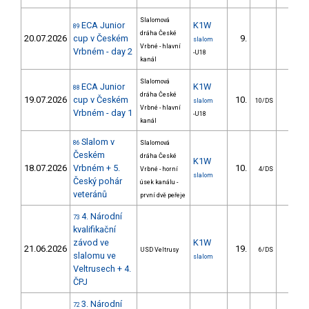
Slalomová
ECA Junior
K1W
89
dráha České
20.07.2026
cup v Českém
9.
21.5
slalom
Vrbné - hlavní
Vrbném - day 2
-U18
kanál
Slalomová
ECA Junior
K1W
88
dráha České
19.07.2026
cup v Českém
10.
82.1
slalom
10/DS
Vrbné - hlavní
Vrbném - day 1
-U18
kanál
Slalom v
86
Slalomová
Českém
dráha České
K1W
18.07.2026
Vrbném + 5.
10.
9.0
Vrbné - horní
4/DS
slalom
Český pohár
úsek kanálu -
veteránů
první dvě peřeje
4. Národní
73
kvalifikační
závod ve
K1W
21.06.2026
19.
16.3
USD Veltrusy
6/DS
slalomu ve
slalom
Veltrusech + 4.
ČPJ
3. Národní
72