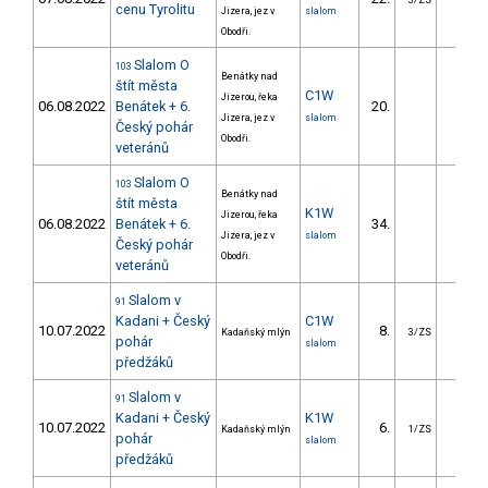
3/ZS
cenu Tyrolitu
Jizera, jez v
slalom
Obodři.
Slalom O
103
Benátky nad
štít města
C1W
Jizerou, řeka
06.08.2022
Benátek + 6.
20.
0.1
Jizera, jez v
slalom
Český pohár
Obodři.
veteránů
Slalom O
103
Benátky nad
štít města
K1W
Jizerou, řeka
06.08.2022
Benátek + 6.
34.
0.3
Jizera, jez v
slalom
Český pohár
Obodři.
veteránů
Slalom v
91
Kadani + Český
C1W
10.07.2022
8.
22.9
Kadaňský mlýn
3/ZS
pohár
slalom
předžáků
Slalom v
91
Kadani + Český
K1W
10.07.2022
6.
7.9
Kadaňský mlýn
1/ZS
pohár
slalom
předžáků