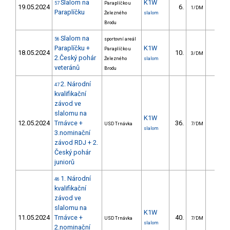
Slalom na
K1W
57
Paraplíčko u
19.05.2024
6.
3.2
1/DM
Paraplíčku
Železného
slalom
Brodu
Slalom na
56
sportovní areál
Paraplíčku +
K1W
Paraplíčko u
18.05.2024
10.
18.4
3/DM
2.Český pohár
Železného
slalom
veteránů
Brodu
2. Národní
47
kvalifikační
závod ve
slalomu na
K1W
12.05.2024
Trnávce +
36.
57.4
USD Trnávka
7/DM
slalom
3.nominační
závod RDJ + 2.
Český pohár
juniorů
1. Národní
46
kvalifikační
závod ve
slalomu na
K1W
11.05.2024
Trnávce +
40.
83.8
USD Trnávka
7/DM
slalom
2.nominační