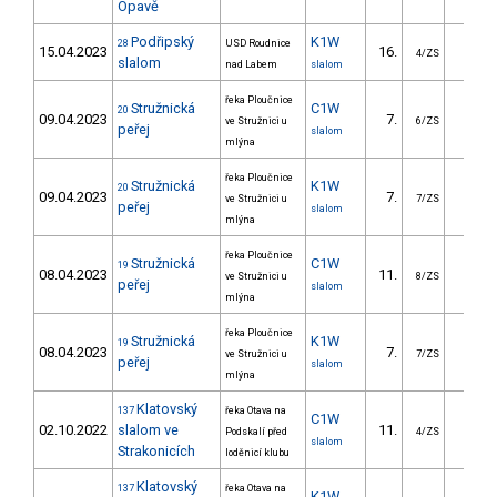
Opavě
Podřipský
K1W
28
USD Roudnice
15.04.2023
16.
58.4
4/ZS
slalom
nad Labem
slalom
řeka Ploučnice
Stružnická
C1W
20
09.04.2023
7.
25.4
ve Stružnici u
6/ZS
peřej
slalom
mlýna
řeka Ploučnice
Stružnická
K1W
20
09.04.2023
7.
12.4
ve Stružnici u
7/ZS
peřej
slalom
mlýna
řeka Ploučnice
Stružnická
C1W
19
08.04.2023
11.
39.4
ve Stružnici u
8/ZS
peřej
slalom
mlýna
řeka Ploučnice
Stružnická
K1W
19
08.04.2023
7.
13.4
ve Stružnici u
7/ZS
peřej
slalom
mlýna
Klatovský
137
řeka Otava na
C1W
02.10.2022
slalom ve
11.
64.2
Podskalí před
4/ZS
slalom
Strakonicích
loděnicí klubu
Klatovský
137
řeka Otava na
K1W