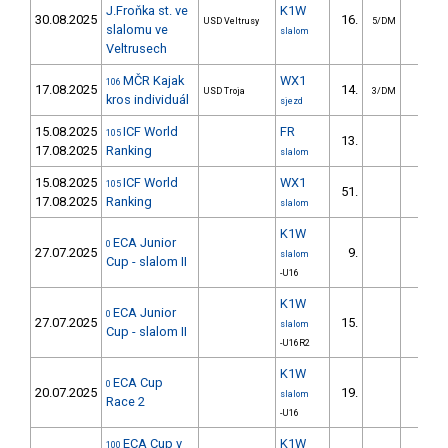
J.Froňka st. ve
K1W
30.08.2025
16.
16.9
USD Veltrusy
5/DM
slalomu ve
slalom
Veltrusech
MČR Kajak
WX1
106
17.08.2025
14.
USD Troja
3/DM
kros individuál
sjezd
15.08.2025
ICF World
FR
105
13.
53.3
17.08.2025
Ranking
slalom
15.08.2025
ICF World
WX1
105
51.
10.9
17.08.2025
Ranking
slalom
K1W
ECA Junior
0
27.07.2025
9.
18.9
slalom
Cup - slalom II
-U16
K1W
ECA Junior
0
27.07.2025
15.
56.9
slalom
Cup - slalom II
-U16R2
K1W
ECA Cup
0
20.07.2025
19.
65.9
slalom
Race 2
-U16
ECA Cup v
K1W
100