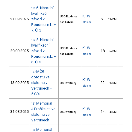
6. Národní
133
kvalifikační
K1W
USD Roudnice
21.09.2025
závod v
53.
84.4
13/DM
nad Labem
slalom
Roudnici n.L. +
7. ČPJ
5. Národní
132
kvalifikační
K1W
USD Roudnice
20.09.2025
závod v
18.
19.1
6/DM
nad Labem
slalom
Roudnici n.L. +
6. ČPJ
MČR
127
dorostu ve
K1W
13.09.2025
slalomu ve
22.
24.2
USD Veltrusy
9/DM
slalom
Veltrusech +
5.ČPJ
Memoriál
121
J.Froňka st. ve
K1W
31.08.2025
14.
20.6
USD Veltrusy
4/DM
slalomu ve
slalom
Veltrusech
Memoriál
120