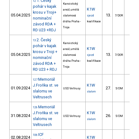
1. Český
12
Kanoistický
pohár v kajak
K1W
areál, umělá
krosu v Troji+
05.04.2025
13.
13.0
slalomová
sjezd
7/DOR
nominační
dráha Praha -
kvalifikace
závod RDA +
Troja
RD U23 +RDJ
2. Český
13
Kanoistický
pohár v kajak
K1W
areál, umělá
krosu v Troji +
05.04.2025
13.
19.5
slalomová
sjezd
7/DOR
nominační
dráha Praha -
kvalifikace
závod RDA +
Troja
RD U23 + RDJ
Memoriál
127
J.Froňka st. ve
K1W
01.09.2024
27.
42.0
USD Veltrusy
5/DM
slalomu ve
slalom
Veltrusech
Memoriál
126
J.Froňka st. ve
K1W
31.08.2024
26.
29.7
USD Veltrusy
5/DM
slalomu ve
slalom
Veltrusech
ICF
106
02.08.2024
K1W