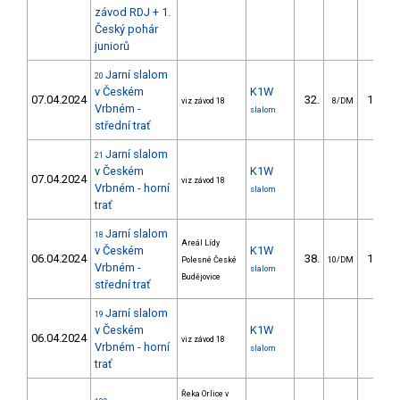
závod RDJ + 1.
Český pohár
juniorů
Jarní slalom
20
v Českém
K1W
07.04.2024
32.
107.2
viz závod 18
8/DM
Vrbném -
slalom
střední trať
Jarní slalom
21
v Českém
K1W
07.04.2024
viz závod 18
Vrbném - horní
slalom
trať
Jarní slalom
18
Areál Lídy
v Českém
K1W
06.04.2024
38.
145.9
Polesné České
10/DM
Vrbném -
slalom
Budějovice
střední trať
Jarní slalom
19
v Českém
K1W
06.04.2024
viz závod 18
Vrbném - horní
slalom
trať
Řeka Orlice v