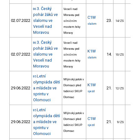
3. Český
86
Veselí nad
pohár žáků ve
Moravou pod
C1W
02.07.2022
slalomu ve
23.
67.7
silničním
14/ZS
slalom
Veselí nad
mostem řeky
Moravou
Moravy
3. Český
86
Veselí nad
pohár žáků ve
Moravou pod
K1W
02.07.2022
slalomu ve
14.
21.6
silničním
10/ZS
slalom
Veselí nad
mostem řeky
Moravou
Moravy
Letní
85
Mlýnský potok v
olympiáda dětí
K1W
Olomouci před
29.06.2022
a mládeže ve
21.
13.3
12/ZS
loděnicí SKUP
sjezd
sprintu v
Olomouc
Olomouci
Letní
85
Mlýnský potok v
olympiáda dětí
C1W
Olomouci před
29.06.2022
a mládeže ve
21.
15.3
9/ZS
loděnicí SKUP
sjezd
sprintu v
Olomouc
Olomouci