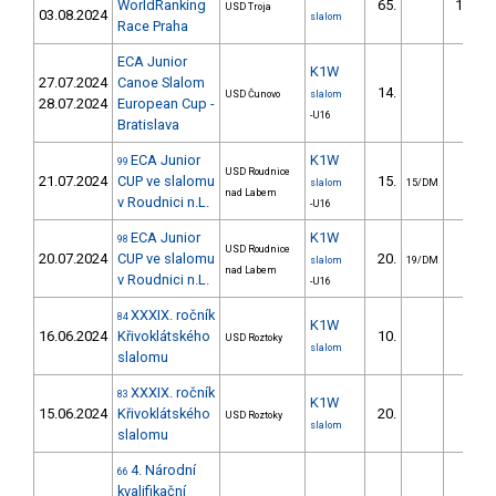
WorldRanking
65.
182.2
USD Troja
03.08.2024
slalom
Race Praha
ECA Junior
K1W
27.07.2024
Canoe Slalom
14.
23.7
USD Čunovo
slalom
28.07.2024
European Cup -
-U16
Bratislava
ECA Junior
K1W
99
USD Roudnice
21.07.2024
CUP ve slalomu
15.
46.0
slalom
15/DM
nad Labem
v Roudnici n.L.
-U16
ECA Junior
K1W
98
USD Roudnice
20.07.2024
CUP ve slalomu
20.
94.1
slalom
19/DM
nad Labem
v Roudnici n.L.
-U16
XXXIX. ročník
84
K1W
16.06.2024
Křivoklátského
10.
15.1
USD Roztoky
slalom
slalomu
XXXIX. ročník
83
K1W
15.06.2024
Křivoklátského
20.
19.9
USD Roztoky
slalom
slalomu
4. Národní
66
kvalifikační