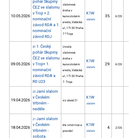
pohár Skupiny
slalomová
ČEZ ve slalomu
dráha v
v Troji + 2.
K1W
10.05.2026
35.
50.7
kanoistickém
6/DS
nominační
slalom
areálu, Vodácká
závod RDA a 1.
ul., 171 00 Praha
nominační
7 ? Troja
závod RDJ
1. Český
41
Umělá
pohár Skupiny
slalomová
ČEZ ve slalomu
dráha v
K1W
09.05.2026
v Troji+ 1.
29.
30.7
kanoistickém
6/DS
slalom
nominační
areálu, Vodácká
závod RDA a
ul., 171 00 Praha
RD U23
7 - Troja
Jarní slalom
23
v Českém
K1W
19.04.2026
viz závod 21
Vrbném -
slalom
neděle
Jarní slalom
21
v Českém
K1W
dle směrnice a
18.04.2026
4.
4.9
2/DS
Vrbném -
pravidel
slalom
sobota