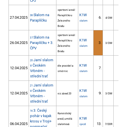
ČPJ
sportovní areál
Slalom na
K1W
38
Paraplíčko u
27.04.2025
6.
6.4
4/DM
Paraplíčku
Železného
slalom
Brodu
sportovní areál
Slalom na
37
K1W
Paraplíčko u
26.04.2025
Paraplíčku + 3.
3.
2.4
3/DM
Železného
slalom
ČPV
Brodu
Jarní slalom
20
v Českém
K1W
dle pravidel a
12.04.2025
7.
12.6
Vrbném -
směrnic
slalom
střední trať
Jarní slalom
21
v Českém
K1W
12.04.2025
9.
18.6
viz závod 20
3/DM
Vrbném -
slalom
střední trať
3. Český
16
Kanoistický
pohár v kajak
K1W
areál, umělá
krosu v Troji+
06.04.2025
13.
15.2
slalomová
sjezd
7/DOR
nominační