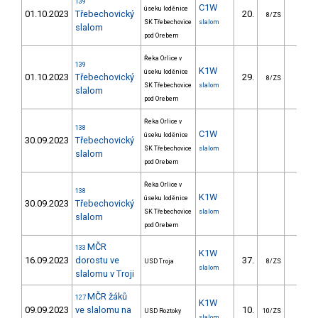
139
C1W
úseku loděnice
01.10.2023
Třebechovický
20.
28.8
8/ZS
SK Třebechovice
slalom
slalom
pod Orebem
Řeka Orlice v
139
K1W
úseku loděnice
01.10.2023
Třebechovický
29.
21.2
8/ZS
SK Třebechovice
slalom
slalom
pod Orebem
Řeka Orlice v
138
C1W
úseku loděnice
30.09.2023
Třebechovický
SK Třebechovice
slalom
slalom
pod Orebem
Řeka Orlice v
138
K1W
úseku loděnice
30.09.2023
Třebechovický
SK Třebechovice
slalom
slalom
pod Orebem
MČR
133
K1W
16.09.2023
dorostu ve
37.
49.2
USD Troja
8/ZS
slalom
slalomu v Troji
MČR žáků
127
K1W
09.09.2023
ve slalomu na
10.
21.5
USD Roztoky
10/ZS
slalom