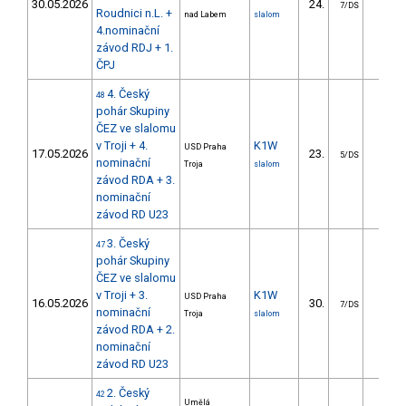
30.05.2026
24.
32.9
7/DS
Roudnici n.L. +
nad Labem
slalom
4.nominační
závod RDJ + 1.
ČPJ
4. Český
48
pohár Skupiny
ČEZ ve slalomu
v Troji + 4.
K1W
USD Praha
17.05.2026
23.
21.2
5/DS
nominační
Troja
slalom
závod RDA + 3.
nominační
závod RD U23
3. Český
47
pohár Skupiny
ČEZ ve slalomu
v Troji + 3.
K1W
USD Praha
16.05.2026
30.
32.5
7/DS
nominační
Troja
slalom
závod RDA + 2.
nominační
závod RD U23
2. Český
42
Umělá