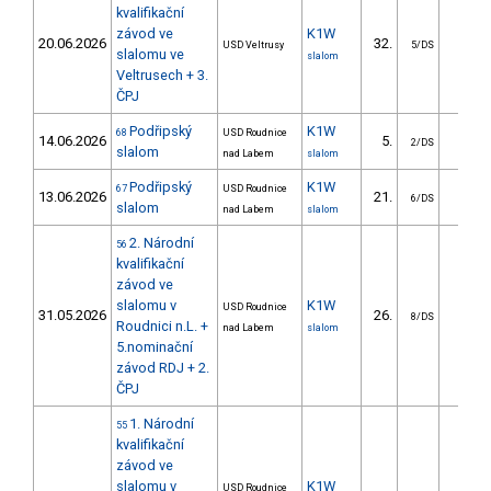
kvalifikační
závod ve
K1W
20.06.2026
32.
27.1
USD Veltrusy
5/DS
slalomu ve
slalom
Veltrusech + 3.
ČPJ
Podřipský
K1W
68
USD Roudnice
14.06.2026
5.
15.6
2/DS
slalom
nad Labem
slalom
Podřipský
K1W
67
USD Roudnice
13.06.2026
21.
35.5
6/DS
slalom
nad Labem
slalom
2. Národní
56
kvalifikační
závod ve
slalomu v
K1W
USD Roudnice
31.05.2026
26.
23.7
8/DS
Roudnici n.L. +
nad Labem
slalom
5.nominační
závod RDJ + 2.
ČPJ
1. Národní
55
kvalifikační
závod ve
slalomu v
K1W
USD Roudnice