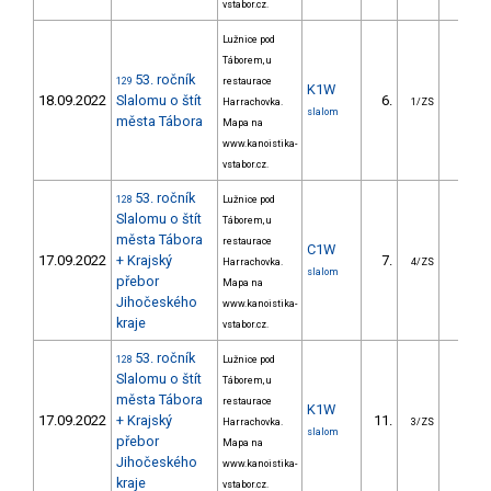
vstabor.cz.
Lužnice pod
Táborem, u
53. ročník
129
restaurace
K1W
18.09.2022
Slalomu o štít
6.
11.7
Harrachovka.
1/ZS
slalom
města Tábora
Mapa na
www.kanoistika-
vstabor.cz.
53. ročník
128
Lužnice pod
Slalomu o štít
Táborem, u
města Tábora
restaurace
C1W
17.09.2022
+ Krajský
7.
17.3
Harrachovka.
4/ZS
slalom
přebor
Mapa na
Jihočeského
www.kanoistika-
kraje
vstabor.cz.
53. ročník
128
Lužnice pod
Slalomu o štít
Táborem, u
města Tábora
restaurace
K1W
17.09.2022
+ Krajský
11.
20.6
Harrachovka.
3/ZS
slalom
přebor
Mapa na
Jihočeského
www.kanoistika-
kraje
vstabor.cz.