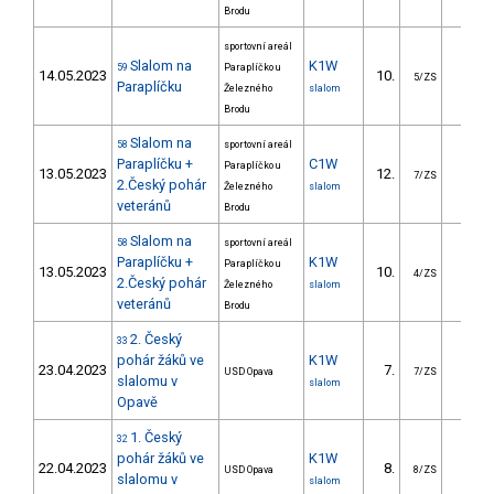
Brodu
sportovní areál
Slalom na
K1W
59
Paraplíčko u
14.05.2023
10.
8.9
5/ZS
Paraplíčku
Železného
slalom
Brodu
Slalom na
58
sportovní areál
Paraplíčku +
C1W
Paraplíčko u
13.05.2023
12.
21.9
7/ZS
2.Český pohár
Železného
slalom
veteránů
Brodu
Slalom na
58
sportovní areál
Paraplíčku +
K1W
Paraplíčko u
13.05.2023
10.
8.4
4/ZS
2.Český pohár
Železného
slalom
veteránů
Brodu
2. Český
33
pohár žáků ve
K1W
23.04.2023
7.
17.2
USD Opava
7/ZS
slalomu v
slalom
Opavě
1. Český
32
pohár žáků ve
K1W
22.04.2023
8.
33.7
USD Opava
8/ZS
slalomu v
slalom