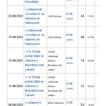
Křivoklátě
Memoriál
114
J.Froňka st. ve
K1W
20.08.2023
34.
40.9
USD Veltrusy
11/ZS
slalomu ve
slalom
Veltrusech
Memoriál
113
J.Froňka st. ve
K1W
19.08.2023
38.
54.0
USD Veltrusy
11/ZS
slalomu ve
slalom
Veltrusech
6. Český
112
Umělá
pohár žáků ve
slalomová
K1W
13.08.2023
slalomu v
14.
34.1
dráha v
13/ZS
slalom
Brandýse nad
Brandýse nad
Labem
Labem.
5. Český
111
Umělá
pohár žáků ve
slalomová
K1W
12.08.2023
slalomu v
12.
25.4
dráha v
10/ZS
slalom
Brandýse nad
Brandýse nad
Labem
Labem.
Slalom O
C1W
110
Řeka Jizera, jez
06.08.2023
25.
32.7
9/ZS