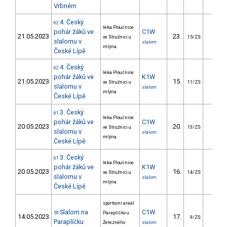
Vrbném
4. Český
62
řeka Ploučnice
pohár žáků ve
C1W
21.05.2023
23.
40.3
ve Stružnici u
15/ZS
slalomu v
slalom
mlýna
České Lípě
4. Český
62
řeka Ploučnice
pohár žáků ve
K1W
21.05.2023
15.
23.8
ve Stružnici u
11/ZS
slalomu v
slalom
mlýna
České Lípě
3. Český
61
řeka Ploučnice
pohár žáků ve
C1W
20.05.2023
20.
32.8
ve Stružnici u
13/ZS
slalomu v
slalom
mlýna
České Lípě
3. Český
61
řeka Ploučnice
pohár žáků ve
K1W
20.05.2023
16.
22.0
ve Stružnici u
14/ZS
slalomu v
slalom
mlýna
České Lípě
sportovní areál
Slalom na
C1W
59
Paraplíčko u
14.05.2023
17.
29.5
9/ZS
Paraplíčku
Železného
slalom