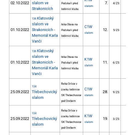
02.10.2022
slalom ve
7.
24.0
Podskalí před
4/ZS
slalom
Strakonicích
loděnicí klubu
Klatovský
136
slalom ve
řeka Otava na
C1W
01.10.2022
Strakonicích -
12.
38.9
Podskalí před
5/ZS
slalom
Memoriál Karla
loděnicí klubu
Vanči
Klatovský
136
slalom ve
řeka Otava na
K1W
01.10.2022
Strakonicích -
11.
18.2
Podskalí před
6/ZS
slalom
Memoriál Karla
loděnicí klubu
Vanči
Řeka Orlice v
134
C1W
úseku loděnice
25.09.2022
Třebechovický
28.
58.8
9/ZS
SK Třebechovice
slalom
slalom
pod Orebem
Řeka Orlice v
134
K1W
úseku loděnice
25.09.2022
Třebechovický
19.
25.3
3/ZS
SK Třebechovice
slalom
slalom
pod Orebem