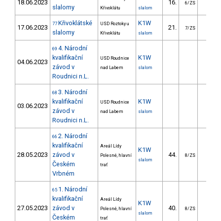
18.06.2023
16.
23.8
6/ZS
slalomy
Křivoklátu
slalom
Křivoklátské
K1W
77
USD Roztoky u
17.06.2023
21.
21.3
7/ZS
slalomy
Křivoklátu
slalom
4. Národní
69
kvalifikační
K1W
USD Roudnice
04.06.2023
závod v
nad Labem
slalom
Roudnici n.L.
3. Národní
68
kvalifikační
K1W
USD Roudnice
03.06.2023
závod v
nad Labem
slalom
Roudnici n.L.
2. Národní
66
kvalifikační
Areál Lídy
K1W
28.05.2023
závod v
44.
38.3
Polesné, hlavní
8/ZS
slalom
Českém
trať
Vrbném
1. Národní
65
kvalifikační
Areál Lídy
K1W
27.05.2023
závod v
40.
78.8
Polesné, hlavní
8/ZS
slalom
Českém
trať