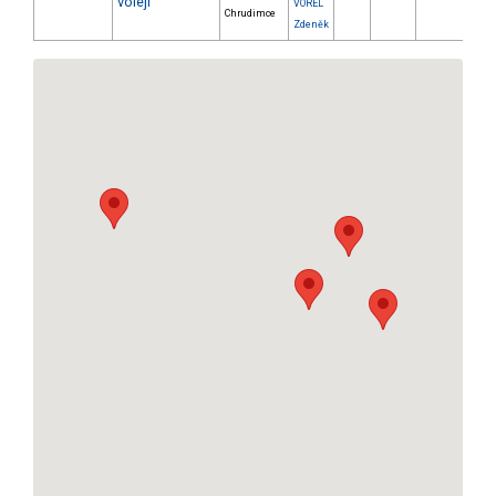
voleji
VOREL
Chrudimce
Zdeněk