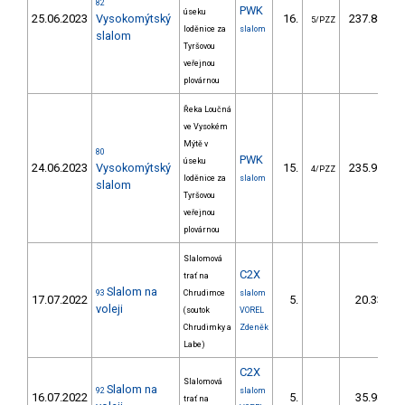
82
PWK
úseku
25.06.2023
Vysokomýtský
16.
237.88
5/PZZ
loděnice za
slalom
slalom
Tyršovou
veřejnou
plovárnou
Řeka Loučná
ve Vysokém
Mýtě v
80
PWK
úseku
24.06.2023
Vysokomýtský
15.
235.91
4/PZZ
loděnice za
slalom
slalom
Tyršovou
veřejnou
plovárnou
Slalomová
C2X
trať na
Slalom na
93
Chrudimce
slalom
17.07.2022
5.
20.33
voleji
(soutok
VOREL
Chrudimky a
Zdeněk
Labe)
C2X
Slalomová
Slalom na
92
slalom
16.07.2022
5.
35.98
trať na