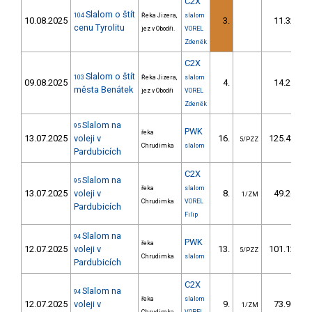
C2X
Slalom o štít
104
Řeka Jizera,
slalom
10.08.2025
3.
11.32
cenu Tyrolitu
jez v Obodři.
VOREL
Zdeněk
C2X
Slalom o štít
103
Řeka Jizera,
slalom
09.08.2025
4.
14.29
města Benátek
jez v Obodři
VOREL
Zdeněk
Slalom na
95
PWK
řeka
13.07.2025
voleji v
16.
125.43
5/PZZ
Chrudimka
slalom
Pardubicích
C2X
Slalom na
95
řeka
slalom
13.07.2025
voleji v
8.
49.26
1/ZM
Chrudimka
VOREL
Pardubicích
Filip
Slalom na
94
PWK
řeka
12.07.2025
voleji v
13.
101.12
5/PZZ
Chrudimka
slalom
Pardubicích
C2X
Slalom na
94
řeka
slalom
12.07.2025
voleji v
9.
73.90
1/ZM