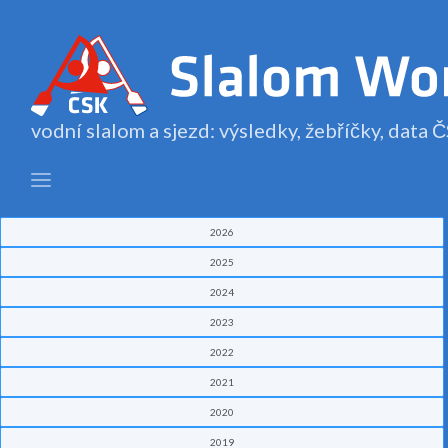
vodní slalom a sjezd: výsledky, žebříčky, data
2026
2025
2024
2023
2022
2021
2020
2019