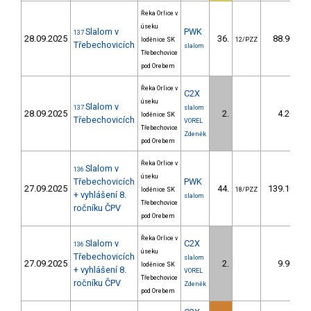
Řeka Orlice v
úseku
Slalom v
PWK
137
28.09.2025
36.
88.90
loděnice SK
12/PZZ
Třebechovicích
slalom
Třebechovice
pod Orebem
Řeka Orlice v
C2X
úseku
Slalom v
137
slalom
28.09.2025
2.
4.20
loděnice SK
Třebechovicích
VOREL
Třebechovice
Zdeněk
pod Orebem
Řeka Orlice v
Slalom v
136
úseku
Třebechovicích
PWK
27.09.2025
44.
139.10
loděnice SK
18/PZZ
+ vyhlášení 8.
slalom
Třebechovice
ročníku ČPV
pod Orebem
Řeka Orlice v
Slalom v
C2X
136
úseku
Třebechovicích
slalom
27.09.2025
2.
9.90
loděnice SK
+ vyhlášení 8.
VOREL
Třebechovice
ročníku ČPV
Zdeněk
pod Orebem