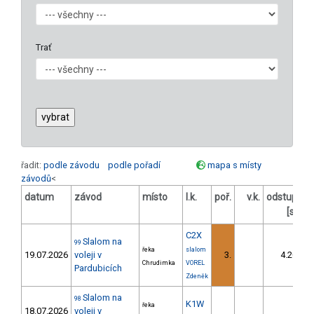
Trať
řadit:
podle závodu
podle pořadí
mapa s místy
závodů
<
datum
závod
místo
l.k.
poř.
v.k.
odstup
od
[s]
C2X
Slalom na
99
řeka
slalom
19.07.2026
voleji v
3.
4.20
Chrudimka
VOREL
Pardubicích
Zdeněk
Slalom na
98
K1W
řeka
18.07.2026
voleji v