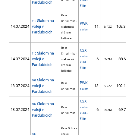
Chrudimka
VOREL
Pardubicích
Filip
Řeka
Slalom na
110
Chrudimka -
PWK
14.07.2024
voleji v
11.
102.37
slalomová
5/PZZ
slalom
Pardubicích
dráha u
loděnice
Řeka
C2X
Slalom na
110
Chrudimka -
slalom
14.07.2024
voleji v
6.
88.61
slalomová
2/ZM
VOREL
Pardubicích
dráha u
Filip
loděnice
Slalom na
109
PWK
Řeka
13.07.2024
voleji v
13.
102.15
5/PZZ
Chrudimka
slalom
Pardubicích
C2X
Slalom na
109
Řeka
slalom
13.07.2024
voleji v
6.
69.73
2/ZM
Chrudimka
VOREL
Pardubicích
Filip
Řeka Orlice v
139
úseku