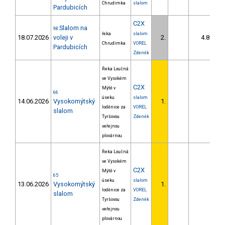
Chrudimka
slalom
Pardubicích
C2X
Slalom na
98
řeka
slalom
18.07.2026
voleji v
2.
4.80
Chrudimka
VOREL
Pardubicích
Zdeněk
Řeka Loučná
ve Vysokém
C2X
Mýtě v
66
úseku
slalom
14.06.2026
Vysokomýtský
1.
loděnice za
VOREL
slalom
Tyršovou
Zdeněk
veřejnou
plovárnou
Řeka Loučná
ve Vysokém
C2X
Mýtě v
65
úseku
slalom
13.06.2026
Vysokomýtský
1.
loděnice za
VOREL
slalom
Tyršovou
Zdeněk
veřejnou
plovárnou