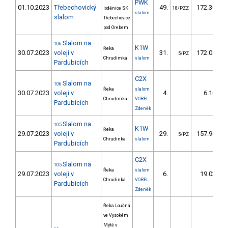
PWK
01.10.2023
Třebechovický
49.
172.30
loděnice SK
18/PZZ
slalom
slalom
Třebechovice
pod Orebem
Slalom na
106
K1W
Řeka
30.07.2023
voleji v
31.
172.08
5/PZ
Chrudimka
slalom
Pardubicích
C2X
Slalom na
106
Řeka
slalom
30.07.2023
voleji v
4.
6.10
Chrudimka
VOREL
Pardubicích
Zdeněk
Slalom na
105
K1W
Řeka
29.07.2023
voleji v
29.
157.96
5/PZ
Chrudinka
slalom
Pardubicích
C2X
Slalom na
105
Řeka
slalom
29.07.2023
voleji v
6.
19.02
Chrudinka
VOREL
Pardubicích
Zdeněk
Řeka Loučná
ve Vysokém
Mýtě v