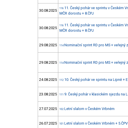
11. Český pohár ve sprintu v Českém 
116
30.08.2025
MČR dorostu + 8.ČPJ
11. Český pohár ve sprintu v Českém 
116
30.08.2025
MČR dorostu + 8.ČPJ
29.08.2025
Nominační sprint RD pro MS + veřejný
114
29.08.2025
Nominační sprint RD pro MS + veřejný
114
24.08.2025
10. Český pohár ve sprintu na Lipně +
112
23.08.2025
9. Český pohár v klasickém sjezdu na 
111
27.07.2025
Letní slalom v Českém Vrbném
102
26.07.2025
Letní slalom v Českém Vrbném + 5.ČPV
101