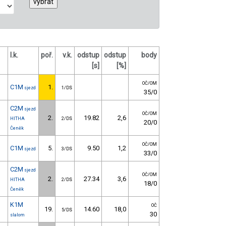
l.k.
poř.
v.k.
odstup
odstup
body
[s]
[%]
OČ/OM
C1M
1.
sjezd
1/DS
35/0
C2M
sjezd
OČ/OM
2.
19.82
2,6
HITHA
2/DS
20/0
Čeněk
OČ/OM
C1M
5.
9.50
1,2
sjezd
3/DS
33/0
C2M
sjezd
OČ/OM
2.
27.34
3,6
HITHA
2/DS
18/0
Čeněk
K1M
OČ
19.
14.60
18,0
5/DS
30
slalom