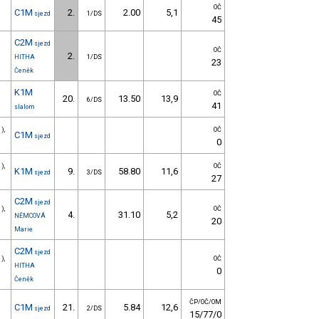
OČ
C1M
2.
2.00
5,1
sjezd
1/DS
45
C2M
sjezd
OČ
2.
HITHA
1/DS
23
Čeněk
K1M
OČ
20.
13.50
13,9
6/DS
41
slalom
),
OČ
C1M
sjezd
0
),
OČ
K1M
9.
58.80
11,6
sjezd
3/DS
27
C2M
sjezd
),
OČ
4.
31.10
5,2
NĚMCOVÁ
20
Marie
C2M
sjezd
),
OČ
HITHA
0
Čeněk
ČP/OČ/OM
C1M
21.
5.84
12,6
sjezd
2/DS
15/77/0