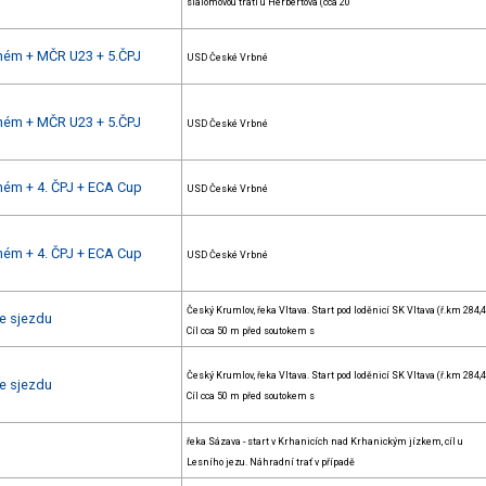
slalomovou tratí u Herbertova (cca 20
bném + MČR U23 + 5.ČPJ
USD České Vrbné
bném + MČR U23 + 5.ČPJ
USD České Vrbné
ném + 4. ČPJ + ECA Cup
USD České Vrbné
ném + 4. ČPJ + ECA Cup
USD České Vrbné
Český Krumlov, řeka Vltava. Start pod loděnicí SK Vltava (ř.km 284,4 
e sjezdu
Cíl cca 50 m před soutokem s
Český Krumlov, řeka Vltava. Start pod loděnicí SK Vltava (ř.km 284,4 
e sjezdu
Cíl cca 50 m před soutokem s
řeka Sázava - start v Krhanicích nad Krhanickým jízkem, cíl u
Lesního jezu. Náhradní trať v případě