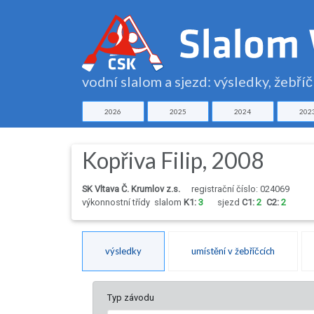
vodní slalom a sjezd: výsledky, žebří
2026
2025
2024
202
Kopřiva Filip, 2008
SK Vltava Č. Krumlov z.s.
registrační číslo: 024069
výkonnostní třídy
slalom
K1:
3
sjezd
C1:
2
C2:
2
výsledky
umístění v žebříčcích
Typ závodu