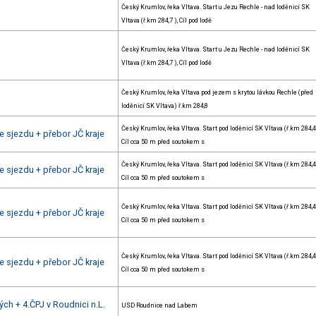
Český Krumlov, řeka Vltava. Start u Jezu Rechle - nad loděnicí SK
Vltava (ř.km 284,7 ), Cíl pod lodě
Český Krumlov, řeka Vltava. Start u Jezu Rechle - nad loděnicí SK
Vltava (ř.km 284,7 ), Cíl pod lodě
Český Krumlov, řeka Vltava pod jezem s krytou lávkou Rechle (před
loděnicí SK Vltava) ř.km 284,8
Český Krumlov, řeka Vltava. Start pod loděnicí SK Vltava (ř.km 284,4 
 sjezdu + přebor JČ kraje
Cíl cca 50 m před soutokem s
Český Krumlov, řeka Vltava. Start pod loděnicí SK Vltava (ř.km 284,4 
 sjezdu + přebor JČ kraje
Cíl cca 50 m před soutokem s
Český Krumlov, řeka Vltava. Start pod loděnicí SK Vltava (ř.km 284,4 
 sjezdu + přebor JČ kraje
Cíl cca 50 m před soutokem s
Český Krumlov, řeka Vltava. Start pod loděnicí SK Vltava (ř.km 284,4 
 sjezdu + přebor JČ kraje
Cíl cca 50 m před soutokem s
ch + 4.ČPJ v Roudnici n.L.
USD Roudnice nad Labem