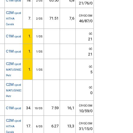
C1M
18.
65.50
6,8
sjezd
2/DS
21/76/0
C2M
sjezd
ČP/OČ/OM
7.
71.51
7,6
HITHA
2/DS
46/87/0
Čeněk
OČ
C1M
1.
sjezd
1/DS
21
OČ
C1M
1.
sjezd
1/DS
21
C2M
sjezd
OČ
1.
MATUŠINEC
1/DS
5
Petr
C2M
sjezd
OČ
MATUŠINEC
0
Petr
ČP/OČ/OM
C1M
34.
7.59
16,1
sjezd
10/DS
10/59/0
C2M
sjezd
ČP/OČ/OM
17.
6.27
13,3
HITHA
6/DS
31/15/0
Čeněk