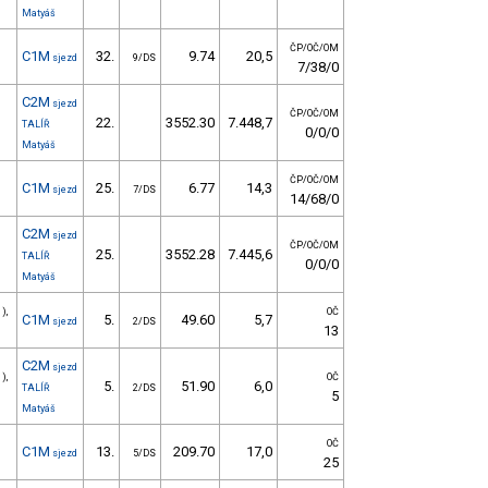
Matyáš
ČP/OČ/OM
C1M
32.
9.74
20,5
sjezd
9/DS
7/38/0
C2M
sjezd
ČP/OČ/OM
22.
3552.30
7.448,7
TALÍŘ
0/0/0
Matyáš
ČP/OČ/OM
C1M
25.
6.77
14,3
sjezd
7/DS
14/68/0
C2M
sjezd
ČP/OČ/OM
25.
3552.28
7.445,6
TALÍŘ
0/0/0
Matyáš
),
OČ
C1M
5.
49.60
5,7
sjezd
2/DS
13
C2M
sjezd
),
OČ
5.
51.90
6,0
TALÍŘ
2/DS
5
Matyáš
OČ
C1M
13.
209.70
17,0
sjezd
5/DS
25