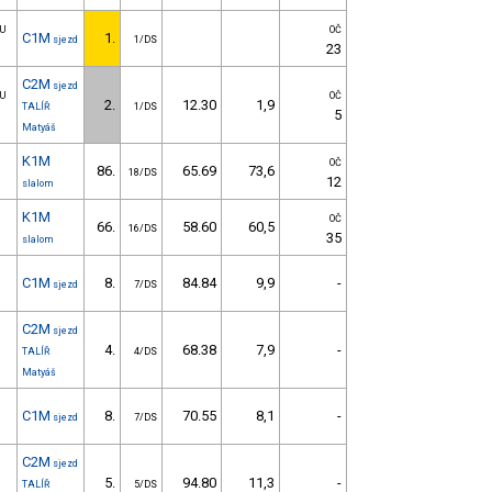
 U
OČ
C1M
1.
sjezd
1/DS
23
C2M
sjezd
 U
OČ
2.
12.30
1,9
TALÍŘ
1/DS
5
Matyáš
K1M
OČ
86.
65.69
73,6
18/DS
12
slalom
K1M
OČ
66.
58.60
60,5
16/DS
35
slalom
C1M
8.
84.84
9,9
-
sjezd
7/DS
C2M
sjezd
4.
68.38
7,9
-
TALÍŘ
4/DS
Matyáš
C1M
8.
70.55
8,1
-
sjezd
7/DS
C2M
sjezd
5.
94.80
11,3
-
TALÍŘ
5/DS