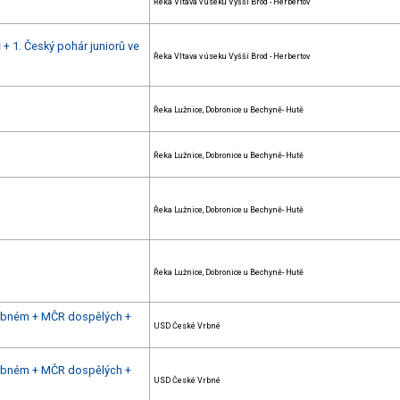
Řeka Vltava v úseku Vyšší Brod - Herbertov
+ 1. Český pohár juniorů ve
Řeka Vltava v úseku Vyšší Brod - Herbertov
Řeka Lužnice, Dobronice u Bechyně- Hutě
Řeka Lužnice, Dobronice u Bechyně- Hutě
Řeka Lužnice, Dobronice u Bechyně- Hutě
Řeka Lužnice, Dobronice u Bechyně- Hutě
Vrbném + MČR dospělých +
USD České Vrbné
Vrbném + MČR dospělých +
USD České Vrbné