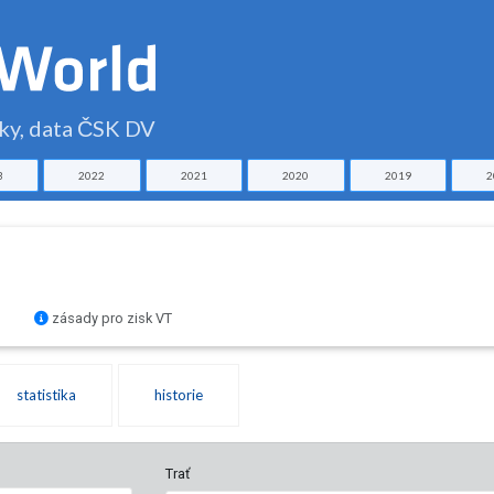
čky, data ČSK DV
3
2022
2021
2020
2019
2
zásady pro zisk VT
statistika
historie
Trať