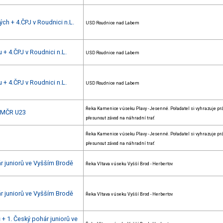
ch + 4.ČPJ v Roudnici n.L.
USD Roudnice nad Labem
 + 4.ČPJ v Roudnici n.L.
USD Roudnice nad Labem
 + 4.ČPJ v Roudnici n.L.
USD Roudnice nad Labem
Řeka Kamenice v úseku Plavy - Jesenné. Pořadatel si vyhrazuje pr
+ MČR U23
přesunout závod na náhradní trať
Řeka Kamenice v úseku Plavy - Jesenné. Pořadatel si vyhrazuje pr
přesunout závod na náhradní trať
ár juniorů ve Vyšším Brodě
Řeka Vltava v úseku Vyšší Brod - Herbertov
ár juniorů ve Vyšším Brodě
Řeka Vltava v úseku Vyšší Brod - Herbertov
+ 1. Český pohár juniorů ve