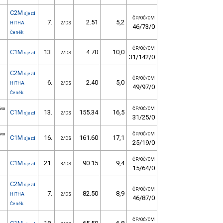
C2M
sjezd
ČP/OČ/OM
7.
2.51
5,2
HITHA
2/DS
46/73/0
Čeněk
ČP/OČ/OM
C1M
13.
4.70
10,0
sjezd
2/DS
31/142/0
C2M
sjezd
ČP/OČ/OM
6.
2.40
5,0
HITHA
2/DS
49/97/0
Čeněk
ávo
ČP/OČ/OM
C1M
13.
155.34
16,5
sjezd
2/DS
31/25/0
ávo
ČP/OČ/OM
C1M
16.
161.60
17,1
sjezd
2/DS
25/19/0
ČP/OČ/OM
C1M
21.
90.15
9,4
sjezd
3/DS
15/64/0
C2M
sjezd
ČP/OČ/OM
7.
82.50
8,9
HITHA
2/DS
46/87/0
Čeněk
ČP/OČ/OM