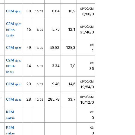
ČP/OČ/OM
C1M
38.
8.84
18,9
sjezd
10/DS
8/60/0
C2M
sjezd
ČP/OČ/OM
15.
5.75
12,1
HITHA
6/DS
35/46/0
Čeněk
OČ
C1M
49.
58.82
128,3
sjezd
12/DS
1
C2M
sjezd
OČ
14.
3.34
7,0
HITHA
4/DS
35
Čeněk
ČP/OČ/OM
C1M
20.
9.48
14,6
sjezd
5/DS
19/54/0
d
ČP/OČ/OM
C1M
28.
285.78
33,7
sjezd
10/DS
10/12/0
K1M
OČ
0
slalom
K1M
OČ
0
slalom