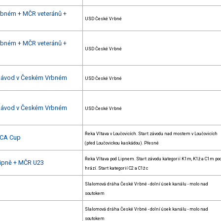
Vrbném + MČR veteránů +
USD České Vrbné
Vrbném + MČR veteránů +
USD České Vrbné
 závod v Českém Vrbném
USD České Vrbné
 závod v Českém Vrbném
USD České Vrbné
Řeka Vltava v Loučovicích. Start závodu nad mostem v Loučovicích
 ECA Cup
(před Loučovickou kaskádou). Přesné
Řeka Vltava pod Lipnem. Start závodu kategorií K1m, K1ž a C1m po
Lipně + MČR U23
hrází. Start kategorií C2 a C1ž c
Slalomová dráha České Vrbné - dolní úsek kanálu - molo nad
soutokem
Slalomová dráha České Vrbné - dolní úsek kanálu - molo nad
soutokem