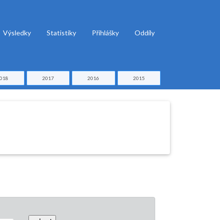
Výsledky
Statistiky
Přihlášky
Oddíly
018
2017
2016
2015