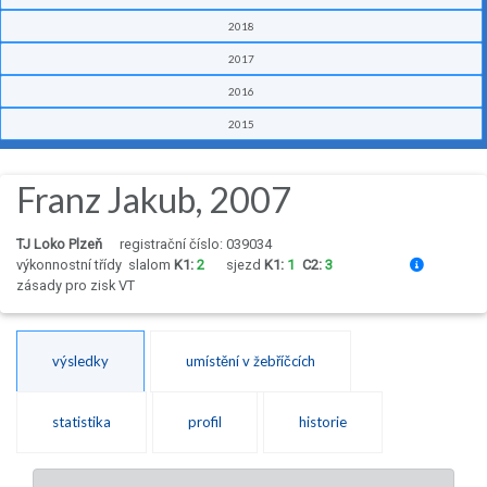
2018
2017
2016
2015
Franz Jakub, 2007
TJ Loko Plzeň
registrační číslo: 039034
výkonnostní třídy
slalom
K1:
2
sjezd
K1:
1
C2:
3
zásady pro zisk VT
výsledky
umístění v žebříčcích
statistika
profil
historie