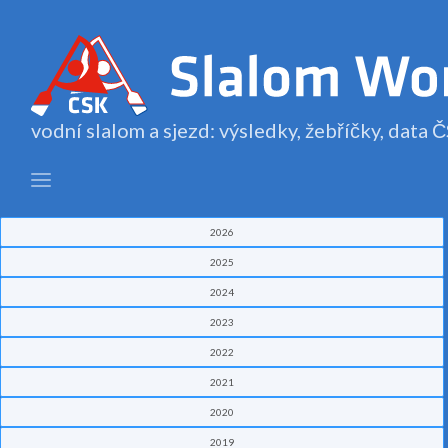
vodní slalom a sjezd: výsledky, žebříčky, data
2026
2025
2024
2023
2022
2021
2020
2019