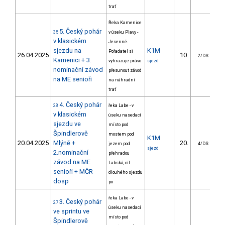
trať
Řeka Kamenice
5. Český pohár
35
v úseku Plavy -
v klasickém
Jesenné.
sjezdu na
K1M
Pořadatel si
26.04.2025
10.
13
2/DS
Kamenici + 3.
vyhrazuje právo
sjezd
nominační závod
přesunout závod
na ME senioři
na náhradní
trať
4. Český pohár
28
řeka Labe - v
v klasickém
úseku nasedací
sjezdu ve
místo pod
Špindlerově
mostem pod
K1M
20.04.2025
Mlýně +
20.
10
jezem pod
4/DS
sjezd
2.nominační
přehradou
závod na ME
Labská, cíl
senioři + MČR
dlouhého sjezdu
dosp
po
řeka Labe - v
3. Český pohár
27
úseku nasedací
ve sprintu ve
místo pod
Špindlerově