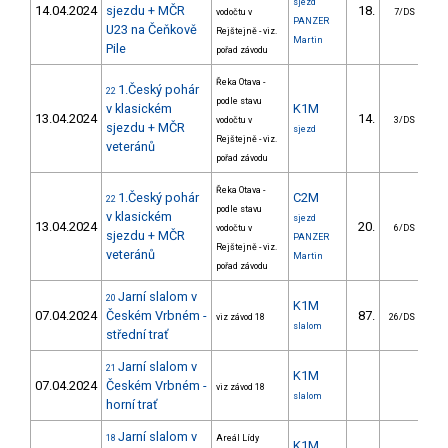
sjezd
14.04.2024
sjezdu + MČR
18.
17
vodočtu v
7/DS
PANZER
U23 na Čeňkově
Rejštejně - viz.
Martin
Pile
pořad závodu
Řeka Otava -
1.Český pohár
22
podle stavu
v klasickém
K1M
13.04.2024
14.
8
vodočtu v
3/DS
sjezdu + MČR
sjezd
Rejštejně - viz.
veteránů
pořad závodu
Řeka Otava -
1.Český pohár
C2M
22
podle stavu
v klasickém
sjezd
13.04.2024
20.
21
vodočtu v
6/DS
sjezdu + MČR
PANZER
Rejštejně - viz.
veteránů
Martin
pořad závodu
Jarní slalom v
20
K1M
07.04.2024
Českém Vrbném -
87.
8
viz závod 18
26/DS
slalom
střední trať
Jarní slalom v
21
K1M
07.04.2024
Českém Vrbném -
viz závod 18
slalom
horní trať
Jarní slalom v
18
Areál Lídy
K1M