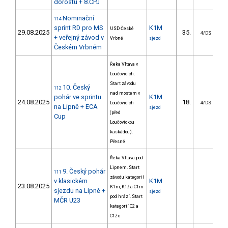
dorostu + 8.ČPJ
Nominační
114
sprint RD pro MS
K1M
USD České
29.08.2025
35.
4/DS
+ veřejný závod v
Vrbné
sjezd
Českém Vrbném
Řeka Vltava v
Loučovicích.
Start závodu
10. Český
112
nad mostem v
pohár ve sprintu
K1M
24.08.2025
18.
Loučovicích
4/DS
na Lipně + ECA
sjezd
(před
Cup
Loučovickou
kaskádou).
Přesné
Řeka Vltava pod
Lipnem. Start
9. Český pohár
111
závodu kategorií
v klasickém
K1M
23.08.2025
K1m, K1ž a C1m
sjezdu na Lipně +
sjezd
pod hrází. Start
MČR U23
kategorií C2 a
C1ž c