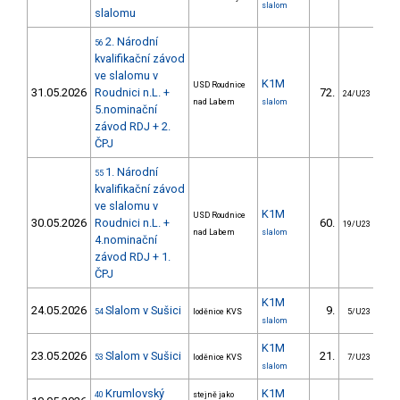
slalom
slalomu
2. Národní
56
kvalifikační závod
ve slalomu v
K1M
USD Roudnice
31.05.2026
Roudnici n.L. +
72.
2
24/U23
nad Labem
slalom
5.nominační
závod RDJ + 2.
ČPJ
1. Národní
55
kvalifikační závod
ve slalomu v
K1M
USD Roudnice
30.05.2026
Roudnici n.L. +
60.
2
19/U23
nad Labem
slalom
4.nominační
závod RDJ + 1.
ČPJ
K1M
24.05.2026
Slalom v Sušici
9.
54
loděnice KVS
5/U23
slalom
K1M
23.05.2026
Slalom v Sušici
21.
1
53
loděnice KVS
7/U23
slalom
Krumlovský
K1M
40
stejně jako