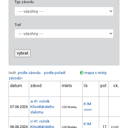
Typ závodu
Trať
řadit:
podle závodu
podle pořadí
mapa s místy
závodů
<
datum
závod
místo
l.k.
poř.
v.k.
ods
41. ročník
58
K1M
07.06.2026
Křivoklátského
USD Roztoky
slalom
slalomu
41. ročník
57
K1M
06.06.2026
Křivoklátského
17.
1
USD Roztoky
2/U23