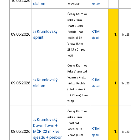
10.05.2026
slalom
závod č.39
slalom
Český Krumlov,
řeka Vltava.
Start u Jezu
Krumlovský
K1M
38
Rechle - nad
09.05.2026
1.
1/U23
sprint
loděnicí SK
sjezd
Vltava (ř.km
284,7 ), Cíl pod
lodě
Český Krumlov,
řeka Vltava pod
jezem s krytou
Krumlovský
K1M
39
09.05.2026
1.
lávkou Rechle
1/U23
slalom
slalom
(před loděnicí
SK Vltava) ř.km
284,8
Český Krumlov,
řeka Vltava.
Krumlovský
37
Start pod
Down-Town +
K1M
loděnicí SK
08.05.2026
MČR C2 mix ve
1.
1/U23
Vltava (ř.km
sjezd
sjezdu + přebor