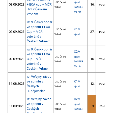
USD České
sjezd
03.09.2023
+ ECA cup + MČR
16.
3/DM
Vrbné
PANZER
U23 v Českém
Martin
Vrbném
9. Český pohár
123
ve sprintu + ECA
K1M
USD České
02.09.2023
Cup + MČR
27.
4/DM
Vrbné
sjezd
veteránů v
Českém Vrbném
9. Český pohár
123
C2M
ve sprintu + ECA
USD České
sjezd
02.09.2023
Cup + MČR
16.
2/DM
Vrbné
PANZER
veteránů v
Martin
Českém Vrbném
Veřejný závod
121
ve sprintu v
K1M
USD České
31.08.2023
12.
5/DM
Českých
Vrbné
sjezd
Budějovicích
Veřejný závod
C2M
121
ve sprintu v
USD České
sjezd
31.08.2023
3.
1/DM
Českých
Vrbné
PANZER