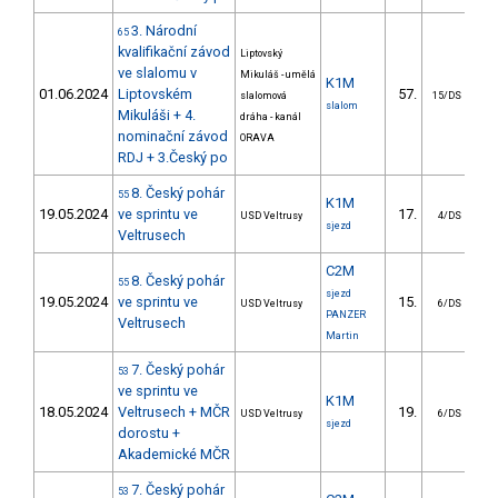
3. Národní
65
kvalifikační závod
Liptovský
ve slalomu v
Mikuláš - umělá
K1M
01.06.2024
Liptovském
57.
2
slalomová
15/DS
slalom
Mikuláši + 4.
dráha - kanál
nominační závod
ORAVA
RDJ + 3.Český po
8. Český pohár
55
K1M
19.05.2024
ve sprintu ve
17.
USD Veltrusy
4/DS
sjezd
Veltrusech
C2M
8. Český pohár
55
sjezd
19.05.2024
ve sprintu ve
15.
USD Veltrusy
6/DS
PANZER
Veltrusech
Martin
7. Český pohár
53
ve sprintu ve
K1M
18.05.2024
Veltrusech + MČR
19.
USD Veltrusy
6/DS
sjezd
dorostu +
Akademické MČR
7. Český pohár
53