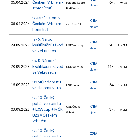
06.04.2024
Českém Vrbném -
64.
4
Polesné České
19/DS
slalom
střední trať
Budějovice
Jarní slalom v
19
K1M
06.04.2024
Českém Vrbném -
viz závod 18
slalom
horní trať
6. Národní
137
K1M
24.09.2023
kvalifikační závod
93.
3
USD Veltrusy
31/DM
slalom
ve Veltrusech
5. Národní
136
K1M
23.09.2023
kvalifikační závod
114.
10
USD Veltrusy
37/DM
slalom
ve Veltrusech
MČR dorostu
K1M
133
16.09.2023
64.
3
USD Troja
31/DM
ve slalomu v Troji
slalom
10. Český
125
pohár ve sprintu
K1M
USD České
03.09.2023
+ ECA cup + MČR
34.
8/DM
Vrbné
sjezd
U23 v Českém
Vrbném
10. Český
125
C2M
pohár ve sprintu