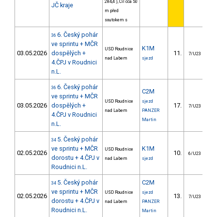
284,4 ), Cíl cca 50
JČ kraje
m před
soutokem s
6. Český pohár
36
ve sprintu + MČR
K1M
USD Roudnice
03.05.2026
dospělých +
11.
7/U23
nad Labem
sjezd
4.ČPJ v Roudnici
n.L.
6. Český pohár
36
C2M
ve sprintu + MČR
USD Roudnice
sjezd
03.05.2026
dospělých +
17.
7/U23
nad Labem
PANZER
4.ČPJ v Roudnici
Martin
n.L.
5. Český pohár
34
ve sprintu + MČR
K1M
USD Roudnice
02.05.2026
10.
6/U23
dorostu + 4.ČPJ v
nad Labem
sjezd
Roudnici n.L.
5. Český pohár
C2M
34
ve sprintu + MČR
USD Roudnice
sjezd
02.05.2026
13.
7/U23
dorostu + 4.ČPJ v
nad Labem
PANZER
Roudnici n.L.
Martin