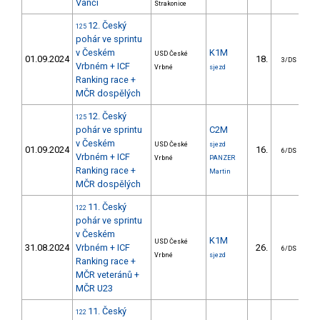
Vanči
Strakonice
12. Český
125
pohár ve sprintu
v Českém
K1M
USD České
01.09.2024
18.
3/DS
Vrbném + ICF
Vrbné
sjezd
Ranking race +
MČR dospělých
12. Český
125
pohár ve sprintu
C2M
v Českém
USD České
sjezd
01.09.2024
16.
6/DS
Vrbném + ICF
Vrbné
PANZER
Ranking race +
Martin
MČR dospělých
11. Český
122
pohár ve sprintu
v Českém
K1M
USD České
31.08.2024
Vrbném + ICF
26.
6/DS
Vrbné
sjezd
Ranking race +
MČR veteránů +
MČR U23
11. Český
122