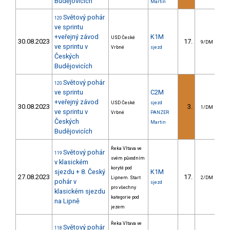
Budějovicích
Martin
Světový pohár
120
ve sprintu
+veřejný závod
K1M
USD České
30.08.2023
17.
9/DM
ve sprintu v
Vrbné
sjezd
Českých
Budějovicích
Světový pohár
120
ve sprintu
C2M
+veřejný závod
USD České
sjezd
30.08.2023
3.
1/DM
ve sprintu v
Vrbné
PANZER
Českých
Martin
Budějovicích
Řeka Vltava ve
Světový pohár
119
svém původním
v klasickém
korytě pod
sjezdu + 8. Český
K1M
27.08.2023
17.
6
Lipnem. Start
2/DM
pohár v
sjezd
pro všechny
klasickém sjezdu
kategorie pod
na Lipně
jezem
Řeka Vltava ve
Světový pohár
118