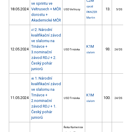
C2M
ve sprintu ve
sjezd
18.05.2024
Veltrusech + MČR
13.
USD Veltrusy
5/DS
PANZER
dorostu +
Martin
Akademické MČR
2. Národní
47
kvalifikační závod
ve slalomu na
Trnávce +
K1M
12.05.2024
93.
3
USD Trnávka
24/DS
3.nominační
slalom
závod RDJ + 2.
Český pohár
juniorů
1. Národní
46
kvalifikační závod
ve slalomu na
Trnávce +
K1M
11.05.2024
100.
8
USD Trnávka
24/DS
2.nominační
slalom
závod RDJ + 1.
Český pohár
juniorů
Řeka Kamenice