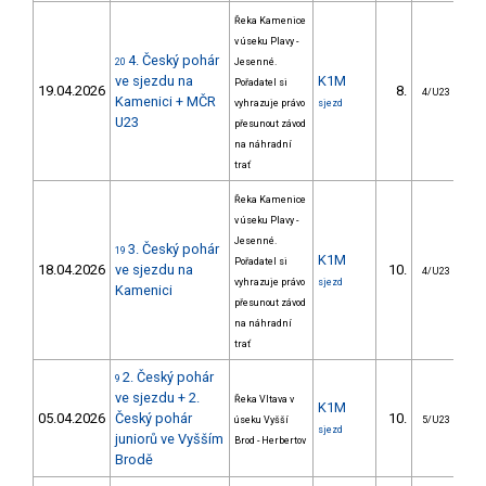
Řeka Kamenice
v úseku Plavy -
4. Český pohár
20
Jesenné.
ve sjezdu na
K1M
Pořadatel si
19.04.2026
8.
7
4/U23
Kamenici + MČR
vyhrazuje právo
sjezd
U23
přesunout závod
na náhradní
trať
Řeka Kamenice
v úseku Plavy -
Jesenné.
3. Český pohár
19
K1M
Pořadatel si
18.04.2026
ve sjezdu na
10.
8
4/U23
vyhrazuje právo
sjezd
Kamenici
přesunout závod
na náhradní
trať
2. Český pohár
9
ve sjezdu + 2.
Řeka Vltava v
K1M
05.04.2026
Český pohár
10.
4
úseku Vyšší
5/U23
sjezd
juniorů ve Vyšším
Brod - Herbertov
Brodě