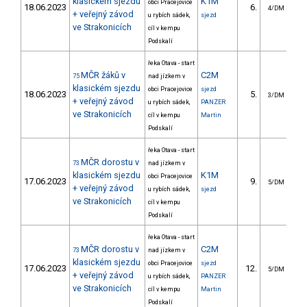
klasickém sjezdu
K1M
obci Pracejovice
18.06.2023
6.
4
4/DM
+ veřejný závod
u rybích sádek,
sjezd
ve Strakonicích
cíl v kempu
Podskalí
řeka Otava - start
MČR žáků v
C2M
75
nad jízkem v
klasickém sjezdu
obci Pracejovice
sjezd
18.06.2023
5.
8
3/DM
+ veřejný závod
u rybích sádek,
PANZER
ve Strakonicích
cíl v kempu
Martin
Podskalí
řeka Otava - start
MČR dorostu v
73
nad jízkem v
klasickém sjezdu
K1M
obci Pracejovice
17.06.2023
9.
6
5/DM
+ veřejný závod
u rybích sádek,
sjezd
ve Strakonicích
cíl v kempu
Podskalí
řeka Otava - start
MČR dorostu v
C2M
73
nad jízkem v
klasickém sjezdu
obci Pracejovice
sjezd
17.06.2023
12.
12
5/DM
+ veřejný závod
u rybích sádek,
PANZER
ve Strakonicích
cíl v kempu
Martin
Podskalí