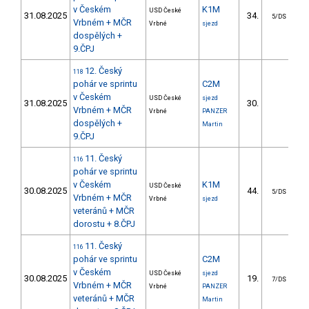
v Českém
K1M
USD České
31.08.2025
34.
5/DS
Vrbném + MČR
Vrbné
sjezd
dospělých +
9.ČPJ
12. Český
118
pohár ve sprintu
C2M
v Českém
USD České
sjezd
31.08.2025
30.
355
Vrbném + MČR
Vrbné
PANZER
dospělých +
Martin
9.ČPJ
11. Český
116
pohár ve sprintu
v Českém
K1M
USD České
30.08.2025
44.
5/DS
Vrbném + MČR
Vrbné
sjezd
veteránů + MČR
dorostu + 8.ČPJ
11. Český
116
pohár ve sprintu
C2M
v Českém
USD České
sjezd
30.08.2025
19.
7/DS
Vrbném + MČR
Vrbné
PANZER
veteránů + MČR
Martin