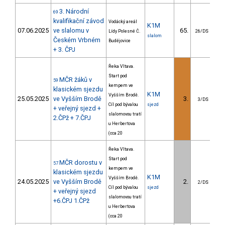
3. Národní
69
kvalifikační závod
Vodácký areál
K1M
07.06.2025
ve slalomu v
65.
2
Lídy Polesné Č.
26/DS
slalom
Českém Vrbném
Budějovice
+ 3. ČPJ
Řeka Vltava.
Start pod
MČR žáků v
59
kempem ve
klasickém sjezdu
K1M
Vyšším Brodě.
25.05.2025
ve Vyšším Brodě
3.
2
3/DS
Cíl pod bývalou
sjezd
+ veřejný sjezd +
slalomovou tratí
2.ČPž + 7.ČPJ
u Herbertova
(cca 20
Řeka Vltava.
Start pod
MČR dorostu v
57
kempem ve
klasickém sjezdu
K1M
Vyšším Brodě.
24.05.2025
ve Vyšším Brodě
2.
2
2/DS
Cíl pod bývalou
sjezd
+ veřejný sjezd
slalomovou tratí
+6.ČPJ 1.ČPž
u Herbertova
(cca 20