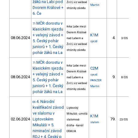
žáků na Labi pod
Žirčí, viz webové
Martin
Dvorem Králové +
stránky závodu
6. Če
MČR dorostu v
71
řeka Labe mezi
klasickém sjezdu
Dvorem Králové
+ veřejný závod +
K1M
08.06.2024
4.
3
nad Labem a
3/DS
5. Český pohár
sjezd
Žirčí, viz webové
juniorů + 1. Český
stránky závodu
pohár žáků na La
MČR dorostu v
71
řeka Labe mezi
klasickém sjezdu
C2M
Dvorem Králové
+ veřejný závod +
sjezd
08.06.2024
9.
5
nad Labem a
8/DS
5. Český pohár
PANZER
Žirčí, viz webové
juniorů + 1. Český
Martin
stránky závodu
pohár žáků na La
4. Národní
66
kvalifikační závod
Liptovský
ve slalomu v
Mikuláš - umělá
K1M
02.06.2024
Liptovském
79.
4
slalomová
23/DS
slalom
Mikuláši + 5.
dráha - kanál
niminační závod
ORAVA
RDJ + 4. Český p