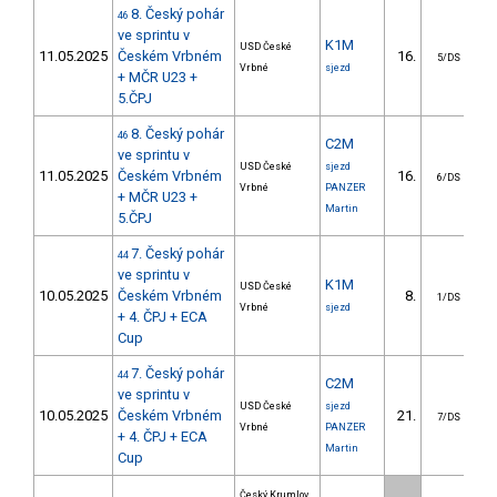
8. Český pohár
46
ve sprintu v
K1M
USD České
11.05.2025
Českém Vrbném
16.
5/DS
Vrbné
sjezd
+ MČR U23 +
5.ČPJ
8. Český pohár
46
C2M
ve sprintu v
USD České
sjezd
11.05.2025
Českém Vrbném
16.
6/DS
Vrbné
PANZER
+ MČR U23 +
Martin
5.ČPJ
7. Český pohár
44
ve sprintu v
K1M
USD České
10.05.2025
Českém Vrbném
8.
1/DS
Vrbné
sjezd
+ 4. ČPJ + ECA
Cup
7. Český pohár
44
C2M
ve sprintu v
USD České
sjezd
10.05.2025
Českém Vrbném
21.
7/DS
Vrbné
PANZER
+ 4. ČPJ + ECA
Martin
Cup
Český Krumlov,