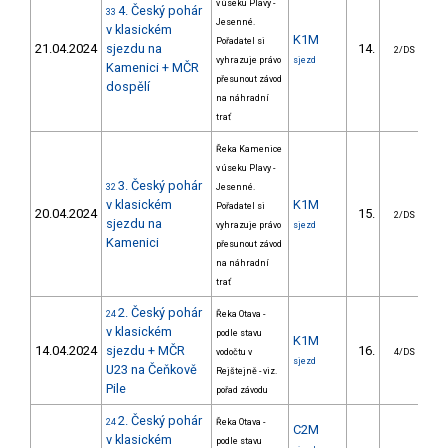
v úseku Plavy -
4. Český pohár
33
Jesenné.
v klasickém
K1M
Pořadatel si
21.04.2024
sjezdu na
14.
13
2/DS
vyhrazuje právo
sjezd
Kamenici + MČR
přesunout závod
dospělí
na náhradní
trať
Řeka Kamenice
v úseku Plavy -
3. Český pohár
32
Jesenné.
v klasickém
K1M
Pořadatel si
20.04.2024
15.
12
2/DS
sjezdu na
vyhrazuje právo
sjezd
Kamenici
přesunout závod
na náhradní
trať
2. Český pohár
24
Řeka Otava -
v klasickém
podle stavu
K1M
14.04.2024
sjezdu + MČR
16.
8
vodočtu v
4/DS
sjezd
U23 na Čeňkově
Rejštejně - viz.
Pile
pořad závodu
2. Český pohár
24
Řeka Otava -
C2M
v klasickém
podle stavu