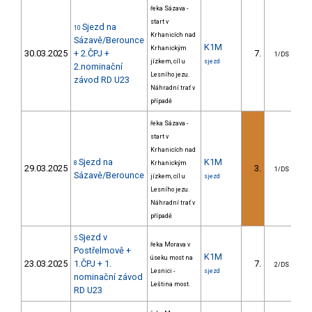
řeka Sázava -
start v
Sjezd na
10
Krhanicích nad
Sázavě/Berounce
K1M
Krhanickým
30.03.2025
+ 2.ČPJ +
7.
7
1/DS
jízkem, cíl u
sjezd
2.nominační
Lesního jezu.
závod RD U23
Náhradní trať v
případě
řeka Sázava -
start v
Krhanicích nad
Sjezd na
K1M
8
Krhanickým
29.03.2025
3.
6
1/DS
Sázavě/Berounce
jízkem, cíl u
sjezd
Lesního jezu.
Náhradní trať v
případě
Sjezd v
5
řeka Morava v
Postřelmově +
K1M
úseku most na
23.03.2025
1.ČPJ + 1.
7.
5
2/DS
Lesnici -
sjezd
nominační závod
Leština most.
RD U23