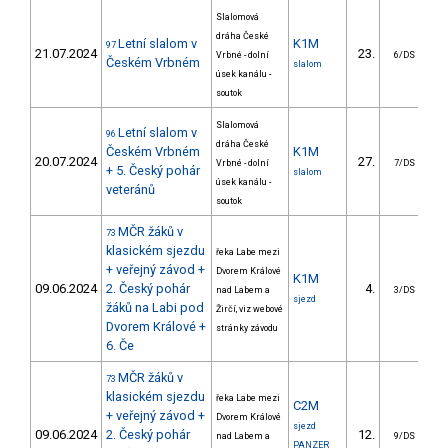
Slalomová
dráha České
Letní slalom v
K1M
97
21.07.2024
23.
1
Vrbné - dolní
6/DS
Českém Vrbném
slalom
úsek kanálu -
soutok
Slalomová
Letní slalom v
96
dráha České
Českém Vrbném
K1M
20.07.2024
27.
1
Vrbné - dolní
7/DS
+ 5. Český pohár
slalom
úsek kanálu -
veteránů
soutok
MČR žáků v
73
klasickém sjezdu
řeka Labe mezi
+ veřejný závod +
Dvorem Králové
K1M
09.06.2024
2. Český pohár
4.
2
nad Labem a
3/DS
sjezd
žáků na Labi pod
Žirčí, viz webové
Dvorem Králové +
stránky závodu
6. Če
MČR žáků v
73
klasickém sjezdu
řeka Labe mezi
C2M
+ veřejný závod +
Dvorem Králové
sjezd
09.06.2024
2. Český pohár
12.
6
nad Labem a
9/DS
PANZER