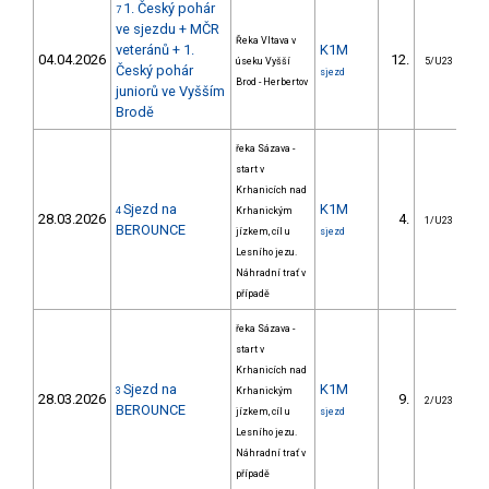
1. Český pohár
7
ve sjezdu + MČR
Řeka Vltava v
veteránů + 1.
K1M
04.04.2026
12.
5
úseku Vyšší
5/U23
Český pohár
sjezd
Brod - Herbertov
juniorů ve Vyšším
Brodě
řeka Sázava -
start v
Krhanicích nad
Sjezd na
K1M
4
Krhanickým
28.03.2026
4.
6
1/U23
BEROUNCE
jízkem, cíl u
sjezd
Lesního jezu.
Náhradní trať v
případě
řeka Sázava -
start v
Krhanicích nad
Sjezd na
K1M
3
Krhanickým
28.03.2026
9.
10
2/U23
BEROUNCE
jízkem, cíl u
sjezd
Lesního jezu.
Náhradní trať v
případě