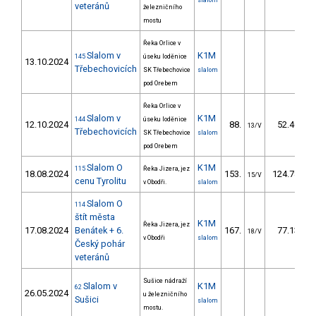
slalom
veteránů
železničního
mostu
Řeka Orlice v
Slalom v
K1M
145
úseku loděnice
13.10.2024
Třebechovicích
SK Třebechovice
slalom
pod Orebem
Řeka Orlice v
Slalom v
K1M
144
úseku loděnice
12.10.2024
88.
52.40
13/V
Třebechovicích
SK Třebechovice
slalom
pod Orebem
Slalom O
K1M
115
Řeka Jizera, jez
18.08.2024
153.
124.78
15/V
cenu Tyrolitu
v Obodři.
slalom
Slalom O
114
štít města
K1M
Řeka Jizera, jez
17.08.2024
Benátek + 6.
167.
77.13
18/V
v Obodři
slalom
Český pohár
veteránů
Sušice nádraží
Slalom v
K1M
62
26.05.2024
u železničního
Sušici
slalom
mostu.