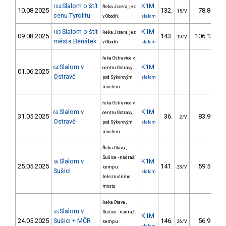
Slalom o štít
K1M
104
Řeka Jizera, jez
10.08.2025
132.
78.86
15/V
cenu Tyrolitu
v Obodři.
slalom
Slalom o štít
K1M
103
Řeka Jizera, jez
09.08.2025
143.
106.13
19/V
města Benátek
v Obodři
slalom
řeka Ostravice v
Slalom v
K1M
64
centru Ostravy
01.06.2025
Ostravě
pod Sýkorovým
slalom
mostem
řeka Ostravice v
Slalom v
K1M
63
centru Ostravy
31.05.2025
36.
83.90
2/V
Ostravě
pod Sýkorovým
slalom
mostem
Řeka Otava ,
Sušice - nádraží,
Slalom v
K1M
56
25.05.2025
141.
59.57
kemp u
23/V
Sušici
slalom
železničního
mostu
Řeka Otava ,
Slalom v
55
Sušice - nádraží,
K1M
24.05.2025
Sušici + MČR
146.
56.99
kemp u
26/V