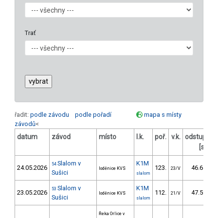
Trať
řadit:
podle závodu
podle pořadí
mapa s místy
závodů
<
datum
závod
místo
l.k.
poř.
v.k.
odstup
od
[s]
Slalom v
K1M
54
24.05.2026
123.
46.65
loděnice KVS
23/V
Sušici
slalom
Slalom v
K1M
53
23.05.2026
112.
47.59
loděnice KVS
21/V
Sušici
slalom
Řeka Orlice v