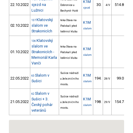
K1M
22.10.2022
sjezd na
30.
514.80
Dobronice u
4/V
sjezd
Lužnici
Bechyně- Hutě
Klatovský
137
řeka Otava na
K1M
02.10.2022
slalom ve
Podskalí před
slalom
Strakonicích
loděnicí klubu
Klatovský
136
slalom ve
řeka Otava na
K1M
01.10.2022
Strakonicích -
Podskalí před
slalom
Memoriál Karla
loděnicí klubu
Vanči
Sušice nádraží
Slalom v
K1M
63
22.05.2022
194.
99.09
u železničního
28/V
Sušici
slalom
mostu.
Slalom v
62
Sušice nádraží
Sušici + 3.
K1M
21.05.2022
198.
154.73
u železničního
29/V
Český pohár
slalom
mostu.
veteránů