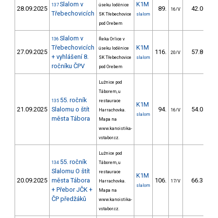
Slalom v
K1M
137
úseku loděnice
28.09.2025
89.
42.00
16/V
Třebechovicích
SK Třebechovice
slalom
pod Orebem
Slalom v
136
Řeka Orlice v
Třebechovicích
K1M
úseku loděnice
27.09.2025
116.
57.80
20/V
+ vyhlášení 8.
SK Třebechovice
slalom
ročníku ČPV
pod Orebem
Lužnice pod
Táborem, u
55. ročník
135
restaurace
K1M
21.09.2025
Slalomu o štít
94.
54.04
Harrachovka.
16/V
slalom
města Tábora
Mapa na
www.kanoistika-
vstabor.cz.
Lužnice pod
55. ročník
134
Táborem, u
Slalomu O štít
restaurace
K1M
20.09.2025
města Tábora
106.
66.34
Harrachovka.
17/V
slalom
+ Přebor JČK +
Mapa na
ČP předžáků
www.kanoistika-
vstabor.cz.