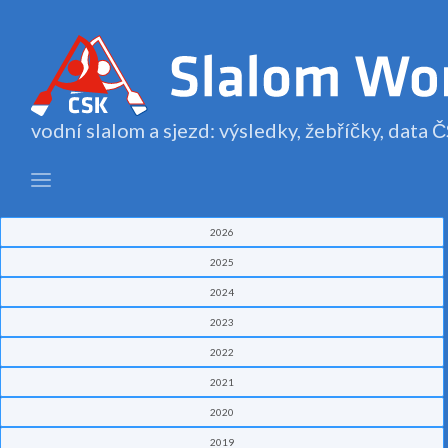
vodní slalom a sjezd: výsledky, žebříčky, data
2026
2025
2024
2023
2022
2021
2020
2019