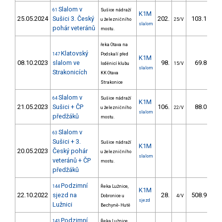
Slalom v
61
Sušice nádraží
K1M
25.05.2024
Sušici 3. Český
202.
103.19
u železničního
25/V
slalom
pohár veteránů
mostu.
řeka Otava na
Klatovský
147
Podskalí před
K1M
08.10.2023
slalom ve
98.
69.84
loděnicí klubu
15/V
slalom
Strakonicích
KK Otava
Strakonice
Slalom v
64
Sušice nádraží
K1M
21.05.2023
Sušici + ČP
106.
88.01
u železničního
22/V
slalom
předžáků
mostu.
Slalom v
63
Sušici + 3.
Sušice nádraží
K1M
20.05.2023
Český pohár
u železničního
slalom
veteránů + ČP
mostu.
předžáků
Podzimní
144
Řeka Lužnice,
K1M
22.10.2022
sjezd na
28.
508.90
Dobronice u
4/V
sjezd
Lužnici
Bechyně- Hutě
Podzimní
143
Řeka Lužnice,