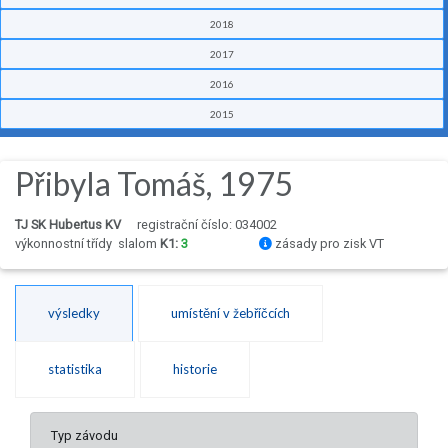
2018
2017
2016
2015
Přibyla Tomáš, 1975
TJ SK Hubertus KV
registrační číslo: 034002
výkonnostní třídy
slalom
K1:
3
zásady pro zisk VT
výsledky
umístění v žebříčcích
statistika
historie
Typ závodu