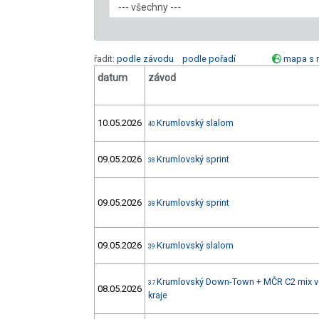
řadit:
podle závodu
podle pořadí
mapa s 
datum
závod
10.05.2026
Krumlovský slalom
40
09.05.2026
Krumlovský sprint
38
09.05.2026
Krumlovský sprint
38
09.05.2026
Krumlovský slalom
39
Krumlovský Down-Town + MČR C2 mix ve
37
08.05.2026
kraje