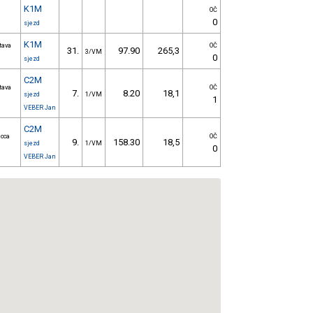
K1M
OČ
0
sjezd
K1M
tava
OČ
31.
97.90
265,3
3/VM
0
sjezd
C2M
tava
OČ
7.
8.20
18,1
sjezd
1/VM
1
VEBER Jan
C2M
 cca
OČ
9.
158.30
18,5
sjezd
1/VM
0
VEBER Jan