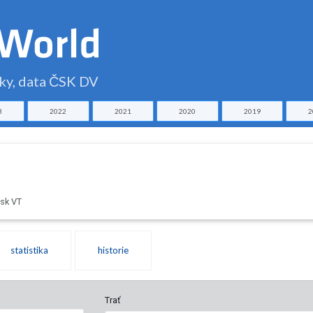
čky, data ČSK DV
3
2022
2021
2020
2019
2
sk VT
statistika
historie
Trať