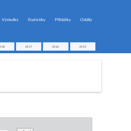
Výsledky
Statistiky
Přihlášky
Oddíly
018
2017
2016
2015