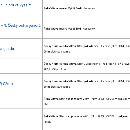
r juniorů ve Vyšším
Řeka Vltava v úseku Vyšší Brod - Herbertov
 + 1. Český pohár juniorů
Řeka Vltava v úseku Vyšší Brod - Herbertov
Český Krumlov, řeka Vltava. Start pod loděnicí SK Vltava (ř.km 284,4 ), Cíl
e sjezdu
50 m před soutokem s
Český Krumlov, řeka Vltava. Start u Jezu Rechle - nad loděnicí SK Vltava
284,7 ), Cíl pod lodě
Český Krumlov, řeka Vltava. Start pod loděnicí SK Vltava (ř.km 284,4 ), Cíl
R C2mix
50 m před soutokem s
Řeka Vltava. Start nad jezem ve Větřní (ř.km 288,3 ), Cíl 300m pod jezem
lávkou
Řeka Vltava. Start nad jezem ve Větřní (ř.km 288,3 ), Cíl 300m pod jezem
lávkou