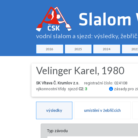
vodní slalom a sjezd: výsledky, žebří
2026
2025
2024
202
Velinger Karel, 1980
SK Vltava Č. Krumlov z.s.
registrační číslo: 024108
výkonnostní třídy
sjezd
C2:
3
zásady pro zi
výsledky
umístění v žebříčcích
Typ závodu