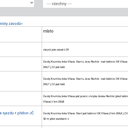
místy závodů
<
místo
stejně jako závod č.39
Český Krumlov, řeka Vltava. Start u Jezu Rechle - nad loděnicí SK Vltava
284,7 ), Cíl pod lodě
Český Krumlov, řeka Vltava. Start u Jezu Rechle - nad loděnicí SK Vltava
284,7 ), Cíl pod lodě
Český Krumlov, řeka Vltava pod jezem s krytou lávkou Rechle (před loděn
Vltava) ř.km 284,8
 sjezdu + přebor JČ
Český Krumlov, řeka Vltava. Start pod loděnicí SK Vltava (ř.km 284,4 ), Cíl
50 m před soutokem s