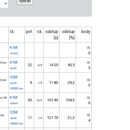
l.k.
poř.
v.k.
odstup
odstup
body
[s]
[%]
K1M
OČ
0
slalom
K1M
 (ř.km
OČ
22.
14.20
40,5
6/V
5
sjezd
C2M
 (ř.km
OČ
9.
11.80
29,2
sjezd
1/V
3
VEBER Jan
K1M
icí SK
OČ
65.
101.40
104,3
12/V
0
slalom
C2M
 cca
OČ
11.
127.70
21,3
sjezd
1/V
4
VEBER Jan