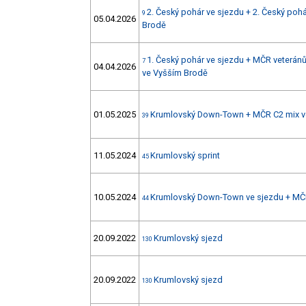
2. Český pohár ve sjezdu + 2. Český pohá
9
05.04.2026
Brodě
1. Český pohár ve sjezdu + MČR veteránů
7
04.04.2026
ve Vyšším Brodě
01.05.2025
Krumlovský Down-Town + MČR C2 mix v
39
11.05.2024
Krumlovský sprint
45
10.05.2024
Krumlovský Down-Town ve sjezdu + MČ
44
20.09.2022
Krumlovský sjezd
130
20.09.2022
Krumlovský sjezd
130