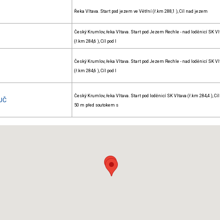
Řeka Vltava. Start pod jezem ve Větřní (ř.km 288,1 ), Cíl nad jezem
Český Krumlov, řeka Vltava. Start pod Jezem Rechle - nad loděnicí SK Vl
(ř.km 284,6 ), Cíl pod l
Český Krumlov, řeka Vltava. Start pod Jezem Rechle - nad loděnicí SK Vl
(ř.km 284,6 ), Cíl pod l
Český Krumlov, řeka Vltava. Start pod loděnicí SK Vltava (ř.km 284,4 ), Cíl
 JČ
50 m před soutokem s