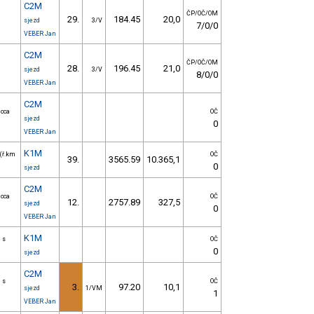
C2M
ČP/OČ/OM
29.
184.45
20,0
sjezd
3/V
7/0/0
VEBER Jan
C2M
ČP/OČ/OM
28.
196.45
21,0
sjezd
3/V
8/0/0
VEBER Jan
C2M
 cca
OČ
sjezd
0
VEBER Jan
K1M
 (ř.km
OČ
39.
3565.59
10.365,1
0
sjezd
C2M
 cca
OČ
12.
2757.89
327,5
sjezd
0
VEBER Jan
K1M
 s
OČ
0
sjezd
C2M
 s
OČ
3.
97.20
10,1
sjezd
1/VM
1
VEBER Jan