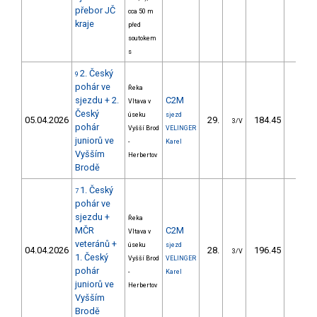
přebor JČ
cca 50 m
kraje
před
soutokem
s
2. Český
9
pohár ve
Řeka
sjezdu + 2.
C2M
Vltava v
Český
úseku
sjezd
05.04.2026
29.
184.45
20,
3/V
pohár
Vyšší Brod
VELINGER
juniorů ve
-
Karel
Vyšším
Herbertov
Brodě
1. Český
7
pohár ve
sjezdu +
Řeka
MČR
C2M
Vltava v
veteránů +
úseku
sjezd
04.04.2026
28.
196.45
21,
3/V
1. Český
Vyšší Brod
VELINGER
pohár
-
Karel
juniorů ve
Herbertov
Vyšším
Brodě