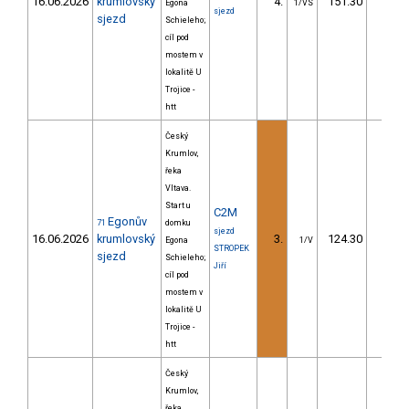
16.06.2026
krumlovský
4.
151.30
27,
Egona
1/VS
sjezd
sjezd
Schieleho;
cíl pod
mostem v
lokalitě U
Trojice -
htt
Český
Krumlov,
řeka
Vltava.
Start u
C2M
Egonův
71
domku
sjezd
16.06.2026
krumlovský
3.
124.30
20,
Egona
1/V
STROPEK
sjezd
Schieleho;
Jiří
cíl pod
mostem v
lokalitě U
Trojice -
htt
Český
Krumlov,
řeka