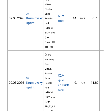
Vltava.
Start u
38
Jezu
K1M
09.05.2026
Krumlovský
14.
6.70
19,
Rechle -
1/VS
sjezd
sprint
nad
loděnicí
SK Vltava
(ř.km
284,7 ), Cíl
pod lodě
Český
Krumlov,
řeka
Vltava.
Start u
C2M
38
Jezu
sjezd
09.05.2026
Krumlovský
9.
11.80
29,
Rechle -
1/V
VELINGER
sprint
nad
Karel
loděnicí
SK Vltava
(ř.km
284,7 ), Cíl