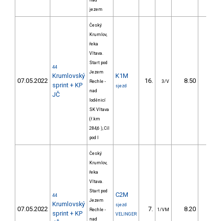
nad
jezem
Český
Krumlov,
řeka
Vltava.
Start pod
44
Jezem
Krumlovský
K1M
07.05.2022
16.
8.50
23,
Rechle -
3/V
sprint + KP
sjezd
nad
JČ
loděnicí
SK Vltava
(ř.km
284,6 ), Cíl
pod l
Český
Krumlov,
řeka
Vltava.
Start pod
C2M
44
Jezem
Krumlovský
sjezd
07.05.2022
7.
8.20
18,
Rechle -
1/VM
sprint + KP
VELINGER
nad