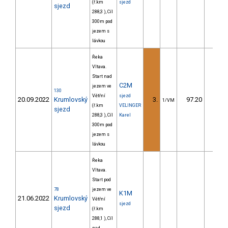
(ř.km
sjezd
sjezd
288,3 ), Cíl
300m pod
jezem s
lávkou
Řeka
Vltava.
Start nad
C2M
jezem ve
130
Větřní
sjezd
20.09.2022
Krumlovský
3.
97.20
10,
1/VM
(ř.km
VELINGER
sjezd
288,3 ), Cíl
Karel
300m pod
jezem s
lávkou
Řeka
Vltava.
Start pod
78
jezem ve
K1M
21.06.2022
Krumlovský
Větřní
sjezd
sjezd
(ř.km
288,1 ), Cíl