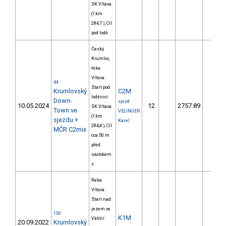
SK Vltava
(ř.km
284,7 ), Cíl
pod lodě
Český
Krumlov,
řeka
Vltava.
44
Start pod
Krumlovský
C2M
loděnicí
Down-
sjezd
10.05.2024
12.
2757.89
327,
SK Vltava
Town ve
VELINGER
(ř.km
sjezdu +
Karel
284,4 ), Cíl
MČR C2mix
cca 50 m
před
soutokem
s
Řeka
Vltava.
Start nad
jezem ve
130
K1M
Větřní
20.09.2022
Krumlovský