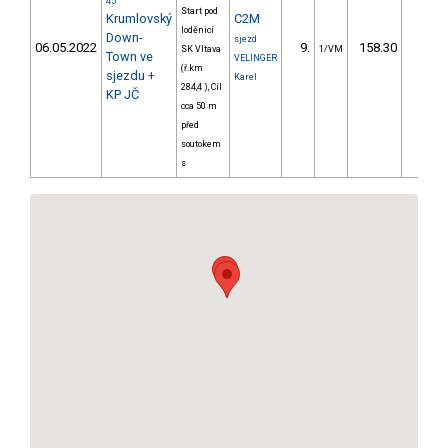
45
Start pod
Krumlovský
C2M
loděnicí
Down-
sjezd
06.05.2022
9.
158.30
18,
SK Vltava
1/VM
Town ve
VELINGER
(ř.km
sjezdu +
Karel
284,4 ), Cíl
KP JČ
cca 50 m
před
soutokem
s