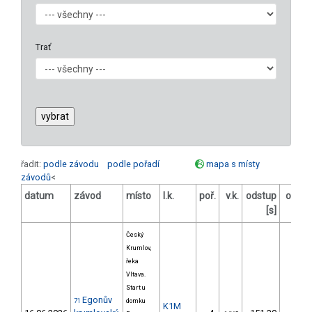
Trať
řadit:
podle závodu
podle pořadí
mapa s místy
závodů
<
datum
závod
místo
l.k.
poř.
v.k.
odstup
odstu
[s]
[%
Český
Krumlov,
řeka
Vltava.
Start u
Egonův
71
domku
K1M