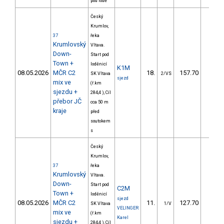
pod lodě
Český
Krumlov,
37
řeka
Krumlovský
Vltava.
Down-
Start pod
Town +
loděnicí
K1M
08.05.2026
MČR C2
18.
157.70
31,
SK Vltava
2/VS
sjezd
mix ve
(ř.km
sjezdu +
284,4 ), Cíl
přebor JČ
cca 50 m
kraje
před
soutokem
s
Český
Krumlov,
37
řeka
Krumlovský
Vltava.
Down-
Start pod
C2M
Town +
loděnicí
sjezd
08.05.2026
MČR C2
11.
127.70
21,
SK Vltava
1/V
VELINGER
mix ve
(ř.km
Karel
sjezdu +
284,4 ), Cíl