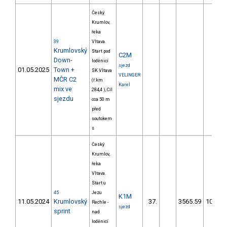
Český
Krumlov,
řeka
39
Vltava.
Krumlovský
Start pod
C2M
Down-
loděnicí
sjezd
01.05.2025
Town +
SK Vltava
VELINGER
MČR C2
(ř.km
Karel
mix ve
284,4 ), Cíl
sjezdu
cca 50 m
před
soutokem
s
Český
Krumlov,
řeka
Vltava.
Start u
45
Jezu
K1M
11.05.2024
Krumlovský
37.
3565.59
10.365,
Rechle -
sjezd
sprint
nad
loděnicí