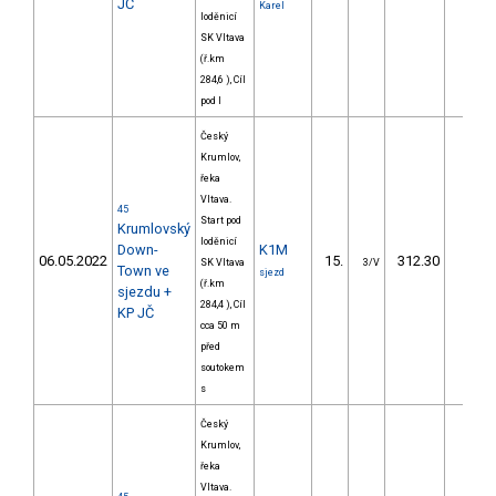
JČ
Karel
loděnicí
SK Vltava
(ř.km
284,6 ), Cíl
pod l
Český
Krumlov,
řeka
Vltava.
45
Start pod
Krumlovský
loděnicí
Down-
K1M
06.05.2022
15.
312.30
43,
SK Vltava
3/V
Town ve
sjezd
(ř.km
sjezdu +
284,4 ), Cíl
KP JČ
cca 50 m
před
soutokem
s
Český
Krumlov,
řeka
Vltava.