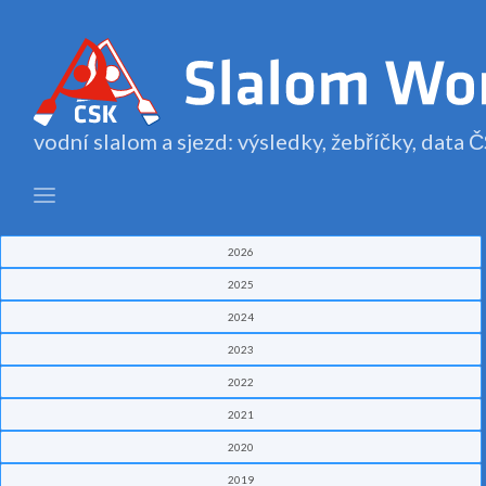
vodní slalom a sjezd: výsledky, žebříčky, data
2026
2025
2024
2023
2022
2021
2020
2019