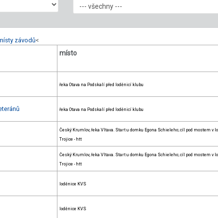
místy závodů
<
místo
řeka Otava na Podskalí před loděnicí klubu
eteránů
řeka Otava na Podskalí před loděnicí klubu
Český Krumlov, řeka Vltava. Start u domku Egona Schieleho; cíl pod mostem v lo
Trojice - htt
Český Krumlov, řeka Vltava. Start u domku Egona Schieleho; cíl pod mostem v lo
Trojice - htt
loděnice KVS
loděnice KVS