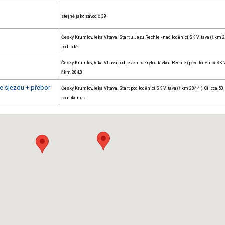
stejně jako závod č.39
Český Krumlov, řeka Vltava. Start u Jezu Rechle - nad loděnicí SK Vltava (ř.km 28
pod lodě
Český Krumlov, řeka Vltava pod jezem s krytou lávkou Rechle (před loděnicí SK 
ř.km 284,8
 sjezdu + přebor
Český Krumlov, řeka Vltava. Start pod loděnicí SK Vltava (ř.km 284,4 ), Cíl cca 5
soutokem s