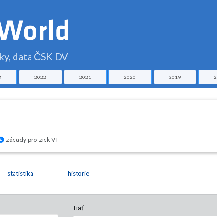
čky, data ČSK DV
3
2022
2021
2020
2019
2
zásady pro zisk VT
statistika
historie
Trať