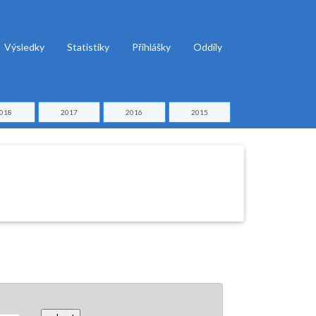
Výsledky
Statistiky
Přihlášky
Oddíly
018
2017
2016
2015