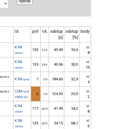
l.k.
poř.
v.k.
odstup
odstup
body
[s]
[%]
K1M
OČ
133.
45.49
55,6
27/V
8
slalom
K1M
OČ
135.
40.56
50,3
25/V
16
slalom
kalitě U
OČ
K1M
7.
184.60
32,9
sjezd
2/V
4
C2M
kalitě U
sjezd
OČ
3.
124.30
20,0
1/V
2
VEBER Jan
K1M
OČ
117.
41.99
54,2
22/V
8
slalom
K1M
OČ
123.
54.15
68,1
23/V
6
slalom