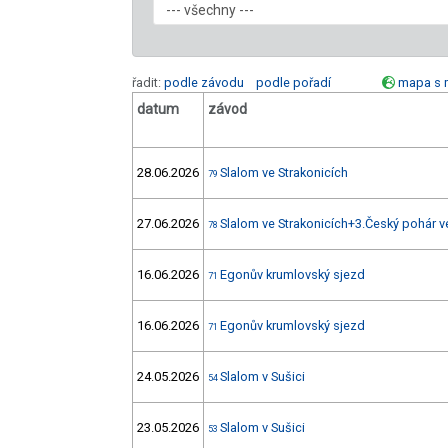
řadit:
podle závodu
podle pořadí
mapa s 
datum
závod
28.06.2026
Slalom ve Strakonicích
79
27.06.2026
Slalom ve Strakonicích+3.Český pohár v
78
16.06.2026
Egonův krumlovský sjezd
71
16.06.2026
Egonův krumlovský sjezd
71
24.05.2026
Slalom v Sušici
54
23.05.2026
Slalom v Sušici
53