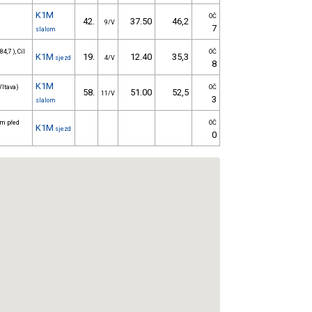
K1M
OČ
42.
37.50
46,2
9/V
7
slalom
4,7 ), Cíl
OČ
K1M
19.
12.40
35,3
sjezd
4/V
8
K1M
Vltava)
OČ
58.
51.00
52,5
11/V
3
slalom
0 m před
OČ
K1M
sjezd
0