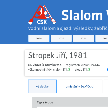
vodní slalom a sjezd: výsledky, žebří
2026
2025
2024
202
Stropek Jiří, 1981
SK Vltava Č. Krumlov z.s.
registrační číslo: 024144
výkonnostní třídy
slalom
K1:
3
sjezd
K1:
3
výsledky
umístění v žebříčcích
Typ závodu