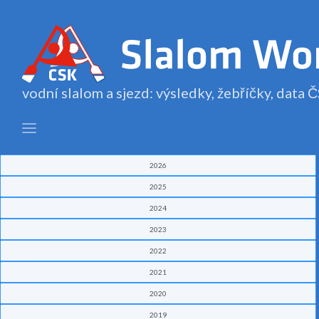
vodní slalom a sjezd: výsledky, žebříčky, data
2026
2025
2024
2023
2022
2021
2020
2019