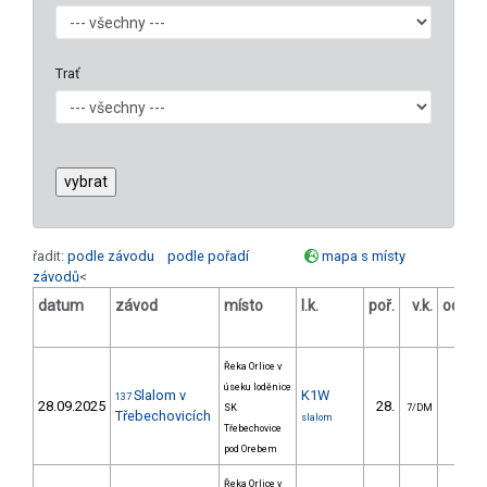
Trať
řadit:
podle závodu
podle pořadí
mapa s místy
závodů
<
datum
závod
místo
l.k.
poř.
v.k.
odstu
[s
Řeka Orlice v
úseku loděnice
Slalom v
K1W
137
28.09.2025
28.
25.8
SK
7/DM
Třebechovicích
slalom
Třebechovice
pod Orebem
Řeka Orlice v