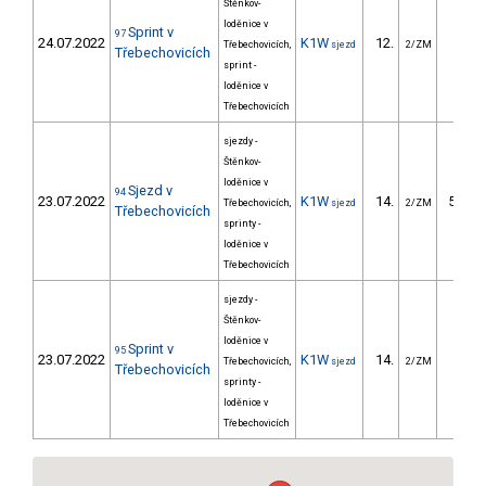
Štěnkov-
loděnice v
Sprint v
97
24.07.2022
K1W
12.
26.9
Třebechovicích,
sjezd
2/ZM
Třebechovicích
sprint -
loděnice v
Třebechovicích
sjezdy -
Štěnkov-
loděnice v
Sjezd v
94
23.07.2022
K1W
14.
514.3
Třebechovicích,
sjezd
2/ZM
Třebechovicích
sprinty -
loděnice v
Třebechovicích
sjezdy -
Štěnkov-
loděnice v
Sprint v
95
23.07.2022
K1W
14.
31.0
Třebechovicích,
sjezd
2/ZM
Třebechovicích
sprinty -
loděnice v
Třebechovicích