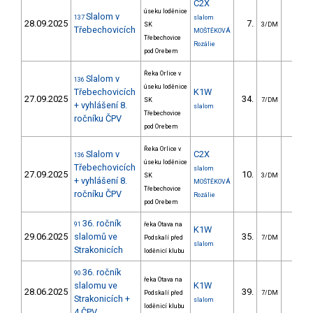
C2X
úseku loděnice
Slalom v
137
slalom
28.09.2025
7.
38.4
SK
3/DM
Třebechovicích
MOŠTĚKOVÁ
Třebechovice
Rozálie
pod Orebem
Řeka Orlice v
Slalom v
136
úseku loděnice
Třebechovicích
K1W
27.09.2025
34.
31.5
SK
7/DM
+ vyhlášení 8.
slalom
Třebechovice
ročníku ČPV
pod Orebem
Řeka Orlice v
Slalom v
C2X
136
úseku loděnice
Třebechovicích
slalom
27.09.2025
10.
58.7
SK
3/DM
+ vyhlášení 8.
MOŠTĚKOVÁ
Třebechovice
ročníku ČPV
Rozálie
pod Orebem
36. ročník
91
řeka Otava na
K1W
29.06.2025
slalomů ve
35.
18.4
Podskalí před
7/DM
slalom
Strakonicích
loděnicí klubu
36. ročník
90
řeka Otava na
slalomu ve
K1W
28.06.2025
39.
18.3
Podskalí před
7/DM
Strakonicích +
slalom
loděnicí klubu
4.ČPV