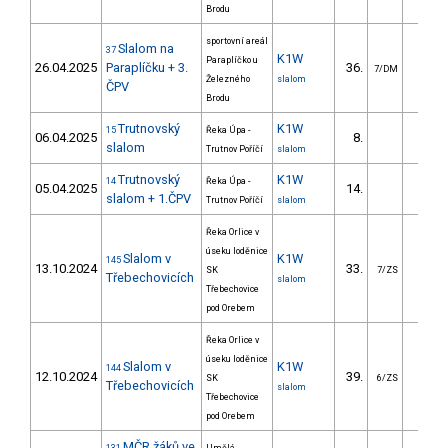
Brodu
sportovní areál
Slalom na
37
K1W
Paraplíčko u
26.04.2025
Paraplíčku + 3.
36.
49.5
7/DM
Železného
slalom
ČPV
Brodu
Trutnovský
K1W
15
Řeka Úpa -
06.04.2025
8.
27.8
slalom
Trutnov Poříčí
slalom
Trutnovský
K1W
14
Řeka Úpa -
05.04.2025
14.
34.8
slalom + 1.ČPV
Trutnov Poříčí
slalom
Řeka Orlice v
úseku loděnice
Slalom v
K1W
145
13.10.2024
33.
43.3
SK
7/ZS
Třebechovicích
slalom
Třebechovice
pod Orebem
Řeka Orlice v
úseku loděnice
Slalom v
K1W
144
12.10.2024
39.
45.3
SK
6/ZS
Třebechovicích
slalom
Třebechovice
pod Orebem
MČR žáků ve