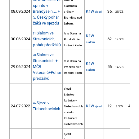
131
Umělá
sprintu v
slalomová
08.09.2024
Brandýse n.L. +
K1W
36.
14.4
dráha v
sjezd
25/ZS
5. Český pohár
Brandýse nad
žáků ve sjezdu
Labem.
Slalom ve
91
řeka Otava na
K1W
30.06.2024
Strakonicích,
62.
44.7
Podskalí před
14/ZS
slalom
pohár předžáků
loděnicí klubu
Slalom ve
90
Strakonicích +
řeka Otava na
K1W
29.06.2024
MČR
56.
42.2
Podskalí před
14/ZS
slalom
Veteránů+Pohár
loděnicí klubu
předžáků
sjezd -
Štěnkov-
loděnice v
Sjezd v
96
24.07.2022
K1W
12.
469.3
Třebechovicích,
sjezd
2/ZM
Třebechovicích
sprint -
loděnice v
Třebechovicích
sjezd -