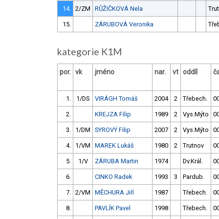
14.
2/ZM
RŮŽIČKOVÁ Nela
Tru
15.
ZÁRUBOVÁ Veronika
Tře
kategorie K1M
por.
vk
jméno
nar.
vt
oddíl
č
1.
1/DS
VIRÁGH Tomáš
2004
2
Třebech.
00
2.
KREJZA Filip
1989
2
Vys.Mýto
00
3.
1/DM
SYROVÝ Filip
2007
2
Vys.Mýto
00
4.
1/VM
MAREK Lukáš
1980
2
Trutnov
00
5.
1/V
ZÁRUBA Martin
1974
Dv.Král.
00
6.
CINKO Radek
1993
3
Pardub.
00
7.
2/VM
MĚCHURA Jiří
1987
Třebech.
00
8.
PAVLÍK Pavel
1998
Třebech.
00