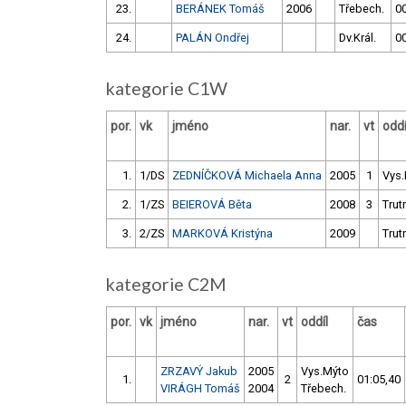
23.
BERÁNEK Tomáš
2006
Třebech.
00
24.
PALÁN Ondřej
Dv.Král.
00
kategorie C1W
por.
vk
jméno
nar.
vt
oddí
1.
1/DS
ZEDNÍČKOVÁ Michaela Anna
2005
1
Vys
2.
1/ZS
BEIEROVÁ Běta
2008
3
Trut
3.
2/ZS
MARKOVÁ Kristýna
2009
Trut
kategorie C2M
por.
vk
jméno
nar.
vt
oddíl
čas
ZRZAVÝ Jakub
2005
Vys.Mýto
1.
2
01:05,40
VIRÁGH Tomáš
2004
Třebech.