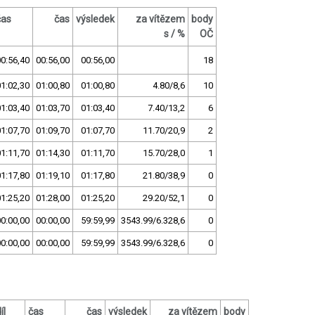
čas
čas
výsledek
za vítězem
body
s / %
OČ
0:56,40
00:56,00
00:56,00
18
1:02,30
01:00,80
01:00,80
4.80/8,6
10
1:03,40
01:03,70
01:03,40
7.40/13,2
6
1:07,70
01:09,70
01:07,70
11.70/20,9
2
1:11,70
01:14,30
01:11,70
15.70/28,0
1
1:17,80
01:19,10
01:17,80
21.80/38,9
0
1:25,20
01:28,00
01:25,20
29.20/52,1
0
0:00,00
00:00,00
59:59,99
3543.99/6.328,6
0
0:00,00
00:00,00
59:59,99
3543.99/6.328,6
0
íl
čas
čas
výsledek
za vítězem
body