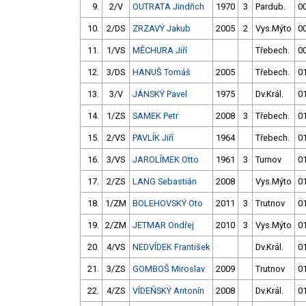
9.
2/V
OUTRATA Jindřich
1970
3
Pardub.
00
10.
2/DS
ZRZAVÝ Jakub
2005
2
Vys.Mýto
00
11.
1/VS
MĚCHURA Jiří
Třebech.
00
12.
3/DS
HANUŠ Tomáš
2005
Třebech.
01
13.
3/V
JÁNSKÝ Pavel
1975
Dv.Král.
01
14.
1/ZS
SAMEK Petr
2008
3
Třebech.
01
15.
2/VS
PAVLÍK Jiří
1964
Třebech.
01
16.
3/VS
JAROLÍMEK Otto
1961
3
Turnov
01
17.
2/ZS
LANG Sebastián
2008
Vys.Mýto
01
18.
1/ZM
BOLEHOVSKÝ Oto
2011
3
Trutnov
01
19.
2/ZM
JETMAR Ondřej
2010
3
Vys.Mýto
01
20.
4/VS
NEDVÍDEK František
Dv.Král.
01
21.
3/ZS
GOMBOŠ Miroslav
2009
Trutnov
01
22.
4/ZS
VÍDEŇSKÝ Antonín
2008
Dv.Král.
01