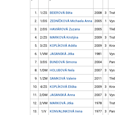
1.
1/ZS
BEIEROVÁ Běta
2008
3
Tru
2.
1/DS
ZEDNÍČKOVÁ Michaela Anna
2005
1
Vys
3.
2/DS
HAVIÁROVÁ Zuzana
2005
Tře
4.
2/ZS
MARKOVÁ Kristýna
2009
3
Tru
5.
3/ZS
KOPLÍKOVÁ Adéla
2009
3
Kro
6.
1/VM
JASANSKÁ Jitka
1981
Vys
7.
3/DS
BUNDOVÁ Simona
2004
Par
8.
1/DM
HOLUBOVÁ Nela
2007
3
Vys
9.
1/ZM
SAMKOVÁ Valerie
2011
Tře
10.
4/ZS
KOPLÍKOVÁ Eliška
2009
3
Kro
11.
2/DM
JASANSKÁ Anna
2007
3
Vys
12.
2/VM
MARKOVÁ Jitka
1978
Tru
13.
1/V
KONVALINKOVÁ Irena
1977
3
Par