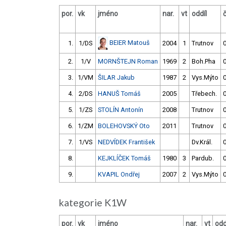
por.
vk
jméno
nar.
vt
oddíl
BEIER Matouš
1.
1/DS
2004
1
Trutnov
0
2.
1/V
MORNŠTEJN Roman
1969
2
Boh.Pha
0
3.
1/VM
ŠILAR Jakub
1987
2
Vys.Mýto
0
4.
2/DS
HANUŠ Tomáš
2005
Třebech.
0
5.
1/ZS
STOLÍN Antonín
2008
Trutnov
0
6.
1/ZM
BOLEHOVSKÝ Oto
2011
Trutnov
0
7.
1/VS
NEDVÍDEK František
Dv.Král.
0
8.
KEJKLÍČEK Tomáš
1980
3
Pardub.
0
9.
KVAPIL Ondřej
2007
2
Vys.Mýto
0
kategorie K1W
por.
vk
jméno
nar.
vt
odd