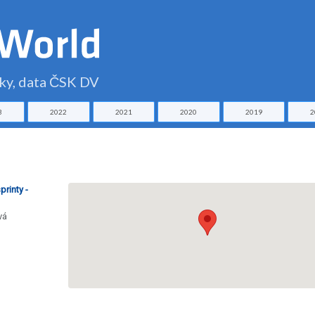
čky, data ČSK DV
3
2022
2021
2020
2019
2
printy -
vá