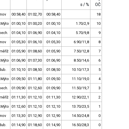
s / %
OČ
tnov
00:58,40
01:02,70
00:58,40
18
.Mýto
01:00,10
01:00,20
01:00,10
1.70/2,9
10
bech.
01:04,10
01:06,90
01:04,10
5.70/9,8
9
tnov
01:05,30
01:06,10
01:05,30
6.90/11,8
8
měříž
01:05,90
01:08,60
01:05,90
7.50/12,8
7
.Mýto
01:06,90
01:07,30
01:06,90
8.50/14,6
6
dub.
01:10,10
01:08,50
01:08,50
10.10/17,3
5
.Mýto
01:09,50
01:11,80
01:09,50
11.10/19,0
4
bech.
01:09,90
01:12,60
01:09,90
11.50/19,7
3
měříž
01:11,30
01:12,10
01:11,30
12.90/22,1
2
.Mýto
01:12,60
01:12,10
01:12,10
13.70/23,5
1
tnov
01:13,30
01:12,90
01:12,90
14.50/24,8
0
dub.
01:14,90
01:18,60
01:14,90
16.50/28,3
0