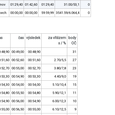
tnov
01:29,40
01:42,60
01:29,40
31.00/53,1
0
bech.
00:00,00
00:00,00
59:59,99
3541.59/6.064,4
0
as
čas
výsledek
za vítězem
body
s / %
OČ
:48,90
00:49,00
00:48,90
31
:51,60
00:52,60
00:51,60
2.70/5,5
27
:52,70
00:55,00
00:52,70
3.80/7,8
23
:53,30
00:54,90
00:53,30
4.40/9,0
19
:54,30
00:54,00
00:54,00
5.10/10,4
15
:54,80
00:55,50
00:54,80
5.90/12,1
11
:54,90
00:56,00
00:54,90
6.00/12,3
10
:55,00
00:56,50
00:55,00
6.10/12,5
9