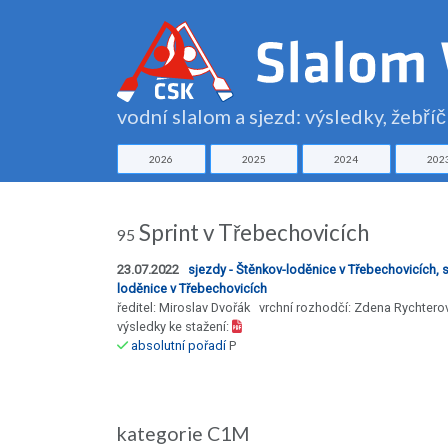
vodní slalom a sjezd: výsledky, žebří
2026
2025
2024
202
Sprint v Třebechovicích
95
23.07.2022
sjezdy - Štěnkov-loděnice v Třebechovicích, s
loděnice v Třebechovicích
ředitel: Miroslav Dvořák vrchní rozhodčí: Zdena Rychtero
výsledky ke stažení:
absolutní pořadí
P
kategorie C1M