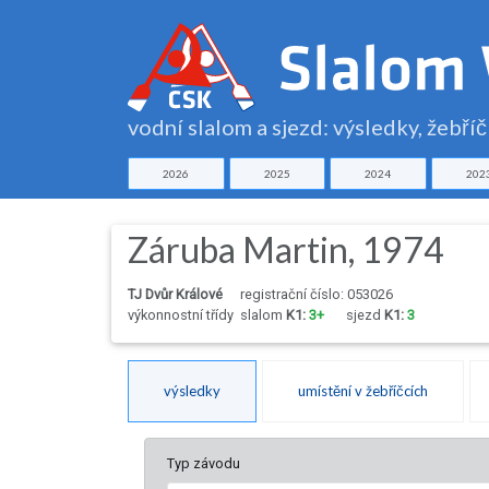
vodní slalom a sjezd: výsledky, žebří
2026
2025
2024
202
Záruba Martin, 1974
TJ Dvůr Králové
registrační číslo: 053026
výkonnostní třídy
slalom
K1:
3+
sjezd
K1:
3
výsledky
umístění v žebříčcích
Typ závodu