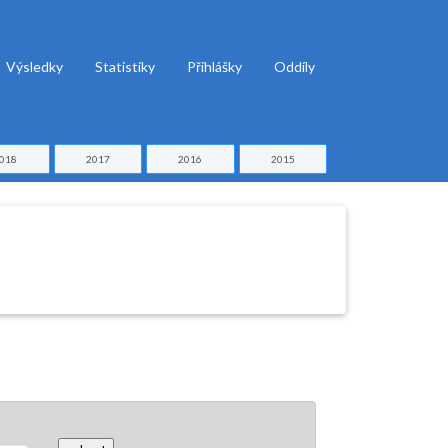
Výsledky
Statistiky
Přihlášky
Oddíly
018
2017
2016
2015