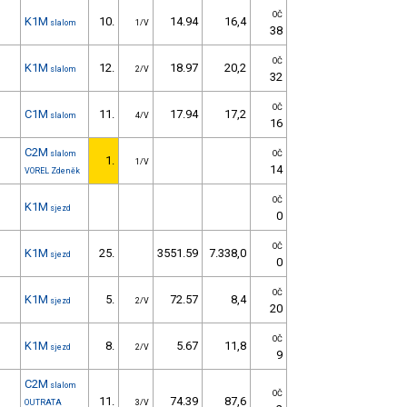
OČ
K1M
10.
14.94
16,4
slalom
1/V
38
OČ
K1M
12.
18.97
20,2
slalom
2/V
32
OČ
C1M
11.
17.94
17,2
slalom
4/V
16
C2M
slalom
OČ
1.
1/V
14
VOREL Zdeněk
OČ
K1M
sjezd
0
OČ
K1M
25.
3551.59
7.338,0
sjezd
0
OČ
K1M
5.
72.57
8,4
sjezd
2/V
20
OČ
K1M
8.
5.67
11,8
sjezd
2/V
9
C2M
slalom
OČ
11.
74.39
87,6
OUTRATA
3/V