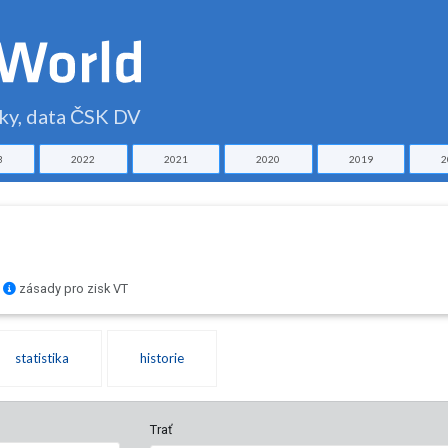
čky, data ČSK DV
3
2022
2021
2020
2019
2
zásady pro zisk VT
statistika
historie
Trať