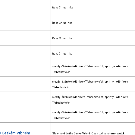
Řeka Chrudimka
Řeka Chrudinka
Řeka Chrudinka
Řeka Chrudinka
sjezdy - Štěnkov-loděnice v Třebechovicích, sprinty - loděnice v
Třebechovicích
sjezdy - Štěnkov-loděnice v Třebechovicích, sprinty - loděnice v
Třebechovicích
sjezdy - Štěnkov-loděnice v Třebechovicích, sprinty - loděnice v
Třebechovicích
sjezdy - Štěnkov-loděnice v Třebechovicích, sprinty - loděnice v
Třebechovicích
 v Českém Vrbném
Slalomová dráha České Vrbné - úsek pod kanálem - soutok