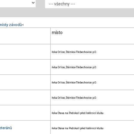
místy závodů
<
místo
řeka Orlice, Štěnkov-Třebechovice p.O.
řeka Orlice, Štěnkov-Třebechovice p.O.
řeka Orlice, Štěnkov-Třebechovice p.O.
řeka Orlice, Štěnkov-Třebechovice p.O.
řeka Otava na Podskalí před loděnicí klubu
eteránů
řeka Otava na Podskalí před loděnicí klubu