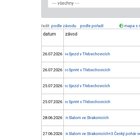
řadit:
podle závodu
podle pořadí
mapa s 
datum
závod
26.07.2026
Sjezd v Třebechovicích
94
26.07.2026
Sprint v Třebechovicích
95
25.07.2026
Sjezd v Třebechovicích
92
25.07.2026
Sprint v Třebechovicích
93
28.06.2026
Slalom ve Strakonicích
79
27.06.2026
Slalom ve Strakonicích+3.Český pohár v
78