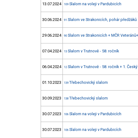
13.07.2024
Slalom na voleji v Pardubicích
109
30.06.2024
Slalom ve Strakonicích, pohár předžáků
91
29.06.2024
Slalom ve Strakonicích + MČR Veteránů
90
07.04.2024
Slalom v Trutnově - 58. ročník
13
06.04.2024
Slalom v Trutnově - 58. ročník + 1. Česk
12
01.10.2023
Třebechovický slalom
139
30.09.2023
Třebechovický slalom
138
30.07.2023
Slalom na voleji v Pardubicích
106
30.07.2023
Slalom na voleji v Pardubicích
106