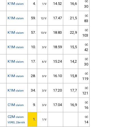
OČ
K1M
4.
14.52
16,6
slalom
1/V
30
OČ
K1M
59.
17.47
21,5
slalom
12/V
83
OČ
K1M
57.
18.83
22,9
slalom
13/V
103
OČ
K1M
10.
18.59
15,5
slalom
3/V
42
OČ
K1M
17.
15.24
14,2
slalom
6/V
30
OČ
K1M
28.
16.10
15,8
slalom
3/V
119
OČ
K1M
34.
17.20
17,7
slalom
3/V
121
OČ
C1M
9.
17.04
16,9
slalom
3/V
16
C2M
slalom
OČ
1.
1/V
14
VOREL Zdeněk