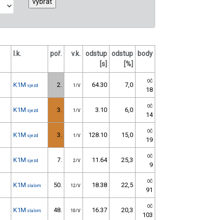
l.k.
poř.
v.k.
odstup
odstup
body
[s]
[%]
OČ
K1M
2.
64.30
7,0
sjezd
1/V
18
OČ
K1M
3.
3.10
6,0
sjezd
1/V
14
OČ
K1M
3.
128.10
15,0
sjezd
1/V
19
OČ
K1M
7.
11.64
25,3
sjezd
2/V
9
OČ
K1M
50.
18.38
22,5
slalom
12/V
91
OČ
K1M
48.
16.37
20,3
slalom
10/V
103