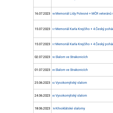
16.07.2023
Memoriál Lídy Polesné + MČR veteránů
98
15.07.2023
Memoriál Karla Krejčího + 4.Český poh
97
15.07.2023
Memoriál Karla Krejčího + 4.Český poh
97
02.07.2023
Slalom ve Strakonicích
90
01.07.2023
Slalom ve Strakonicích
89
25.06.2023
Vysokomýtský slalom
82
24.06.2023
Vysokomýtský slalom
80
18.06.2023
Křivoklátské slalomy
78