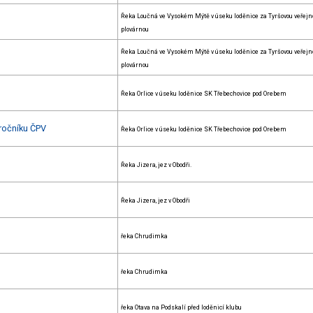
Řeka Loučná ve Vysokém Mýtě v úseku loděnice za Tyršovou veřejn
plovárnou
Řeka Loučná ve Vysokém Mýtě v úseku loděnice za Tyršovou veřejn
plovárnou
Řeka Orlice v úseku loděnice SK Třebechovice pod Orebem
 ročníku ČPV
Řeka Orlice v úseku loděnice SK Třebechovice pod Orebem
Řeka Jizera, jez v Obodři.
Řeka Jizera, jez v Obodři
řeka Chrudimka
řeka Chrudimka
řeka Otava na Podskalí před loděnicí klubu