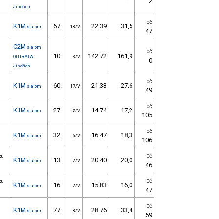
2
Jindřich
OČ
K1M
67.
22.39
31,5
slalom
18/V
47
C2M
slalom
OČ
10.
142.72
161,9
OUTRATA
3/V
0
Jindřich
OČ
K1M
60.
21.33
27,6
slalom
17/V
49
OČ
K1M
27.
14.74
17,2
slalom
5/V
105
OČ
K1M
32.
16.47
18,3
slalom
6/V
106
ou
OČ
K1M
13.
20.40
20,0
slalom
2/V
46
ou
OČ
K1M
16.
15.83
16,0
slalom
2/V
47
OČ
K1M
77.
28.76
33,4
slalom
8/V
59