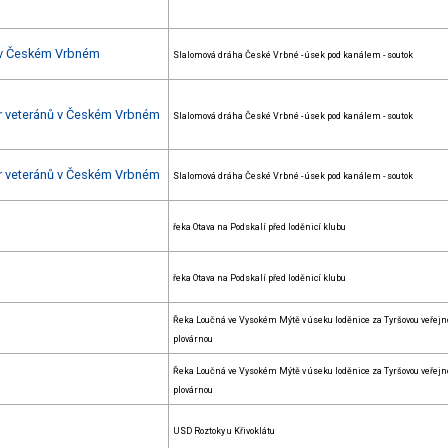
 v Českém Vrbném
Slalomová dráha České Vrbné - úsek pod kanálem - soutok
ár veteránů v Českém Vrbném
Slalomová dráha České Vrbné - úsek pod kanálem - soutok
ár veteránů v Českém Vrbném
Slalomová dráha České Vrbné - úsek pod kanálem - soutok
řeka Otava na Podskalí před loděnicí klubu
řeka Otava na Podskalí před loděnicí klubu
Řeka Loučná ve Vysokém Mýtě v úseku loděnice za Tyršovou veřejn
plovárnou
Řeka Loučná ve Vysokém Mýtě v úseku loděnice za Tyršovou veřejn
plovárnou
USD Roztoky u Křivoklátu