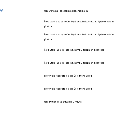
PV
řeka Otava na Podskalí před loděnicí klubu
Řeka Loučná ve Vysokém Mýtě v úseku loděnice za Tyršovou veřejn
plovárnou
Řeka Loučná ve Vysokém Mýtě v úseku loděnice za Tyršovou veřejn
plovárnou
Řeka Otava , Sušice - nádraží, kemp u železničního mostu
Řeka Otava , Sušice - nádraží, kemp u železničního mostu
sportovní areál Paraplíčko u Železného Brodu
sportovní areál Paraplíčko u Železného Brodu
řeka Ploučnice ve Stružnici u mlýna