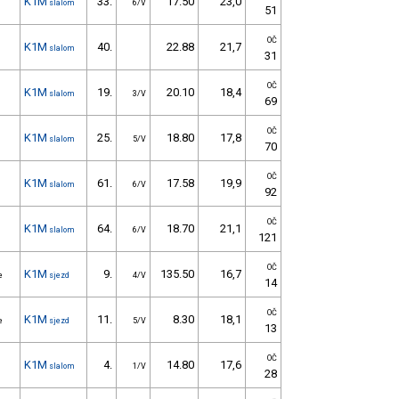
K1M
33.
17.50
23,0
slalom
6/V
51
OČ
K1M
40.
22.88
21,7
slalom
31
OČ
K1M
19.
20.10
18,4
slalom
3/V
69
OČ
K1M
25.
18.80
17,8
slalom
5/V
70
OČ
K1M
61.
17.58
19,9
slalom
6/V
92
OČ
K1M
64.
18.70
21,1
slalom
6/V
121
OČ
K1M
9.
135.50
16,7
e
sjezd
4/V
14
OČ
K1M
11.
8.30
18,1
e
sjezd
5/V
13
OČ
K1M
4.
14.80
17,6
slalom
1/V
28