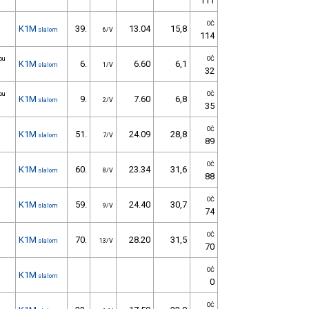
111
OČ
K1M
39.
13.04
15,8
slalom
6/V
114
ou
OČ
K1M
6.
6.60
6,1
slalom
1/V
32
ou
OČ
K1M
9.
7.60
6,8
slalom
2/V
35
OČ
K1M
51.
24.09
28,8
slalom
7/V
89
OČ
K1M
60.
23.34
31,6
slalom
8/V
88
OČ
K1M
59.
24.40
30,7
slalom
9/V
74
OČ
K1M
70.
28.20
31,5
slalom
13/V
70
OČ
K1M
slalom
0
OČ