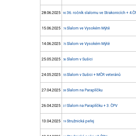
28.06.2025
36. ročník slalomu ve Strakonicích + 4.Č
90
15.06.2025
Slalom ve Vysokém Mýtě
74
14.06.2025
Slalom ve Vysokém Mýtě
73
25.05.2025
Slalom v Sušici
56
24.05.2025
Slalom v Sušici + MČR veteránů
55
27.04.2025
Slalom na Paraplíčku
38
26.04.2025
Slalom na Paraplíčku + 3. ČPV
37
13.04.2025
Stružnická peřej
19