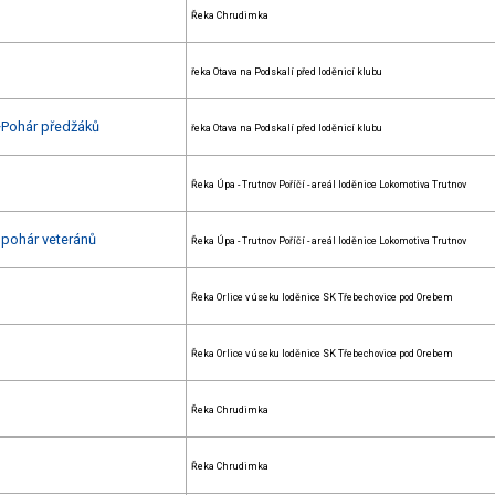
Řeka Chrudimka
řeka Otava na Podskalí před loděnicí klubu
+Pohár předžáků
řeka Otava na Podskalí před loděnicí klubu
Řeka Úpa - Trutnov Poříčí - areál loděnice Lokomotiva Trutnov
ý pohár veteránů
Řeka Úpa - Trutnov Poříčí - areál loděnice Lokomotiva Trutnov
Řeka Orlice v úseku loděnice SK Třebechovice pod Orebem
Řeka Orlice v úseku loděnice SK Třebechovice pod Orebem
Řeka Chrudimka
Řeka Chrudimka