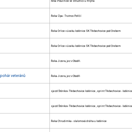
řeka Ploučnice ve Stružnici u mlýna
Řeka Úpa - Trutnov Poříčí
Řeka Orlice v úseku loděnice SK Třebechovice pod Orebem
Řeka Orlice v úseku loděnice SK Třebechovice pod Orebem
Řeka Jizera, jez v Obodři.
 pohár veteránů
Řeka Jizera, jez v Obodři
sjezd Štěnkov- Třebechovice loděnice , sprint Třebechovice - loděnic
sjezd Štěnkov- Třebechovice loděnice , sprint Třebechovice - loděnic
Řeka Chrudimka - slalomová dráha u loděnice