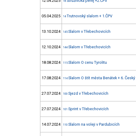
12.04.2025
Stružnická peřej +2.ČPV
18
05.04.2025
Trutnovský slalom + 1.ČPV
14
13.10.2024
Slalom v Třebechovicích
145
12.10.2024
Slalom v Třebechovicích
144
18.08.2024
Slalom O cenu Tyrolitu
115
17.08.2024
Slalom O štít města Benátek + 6. Český
114
27.07.2024
Sjezd v Třebechovicích
100
27.07.2024
Sprint v Třebechovicích
101
14.07.2024
Slalom na voleji v Pardubicích
110