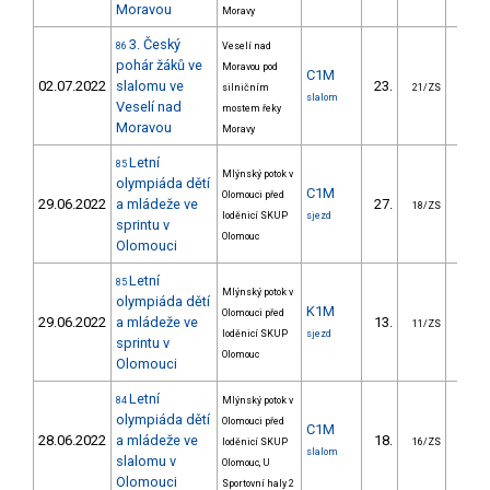
Moravou
Moravy
3. Český
86
Veselí nad
pohár žáků ve
Moravou pod
C1M
02.07.2022
slalomu ve
23.
26.
silničním
21/ZS
slalom
Veselí nad
mostem řeky
Moravou
Moravy
Letní
85
Mlýnský potok v
olympiáda dětí
C1M
Olomouci před
29.06.2022
a mládeže ve
27.
15.
18/ZS
loděnicí SKUP
sjezd
sprintu v
Olomouc
Olomouci
Letní
85
Mlýnský potok v
olympiáda dětí
K1M
Olomouci před
29.06.2022
a mládeže ve
13.
9.
11/ZS
loděnicí SKUP
sjezd
sprintu v
Olomouc
Olomouci
Letní
84
Mlýnský potok v
olympiáda dětí
Olomouci před
C1M
28.06.2022
a mládeže ve
18.
23.
loděnicí SKUP
16/ZS
slalom
slalomu v
Olomouc, U
Olomouci
Sportovní haly 2