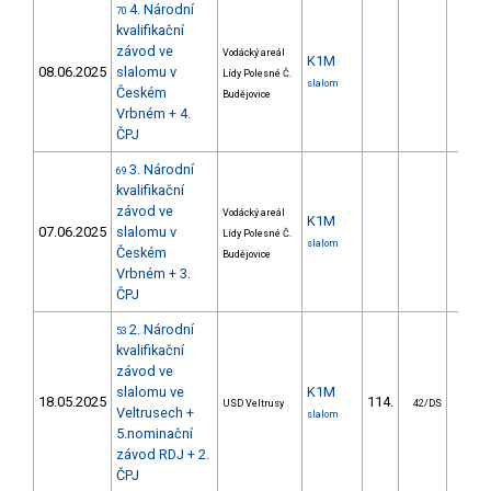
4. Národní
70
kvalifikační
závod ve
Vodácký areál
K1M
08.06.2025
slalomu v
Lídy Polesné Č.
slalom
Českém
Budějovice
Vrbném + 4.
ČPJ
3. Národní
69
kvalifikační
závod ve
Vodácký areál
K1M
07.06.2025
slalomu v
Lídy Polesné Č.
slalom
Českém
Budějovice
Vrbném + 3.
ČPJ
2. Národní
53
kvalifikační
závod ve
slalomu ve
K1M
18.05.2025
114.
106.
USD Veltrusy
42/DS
Veltrusech +
slalom
5.nominační
závod RDJ + 2.
ČPJ