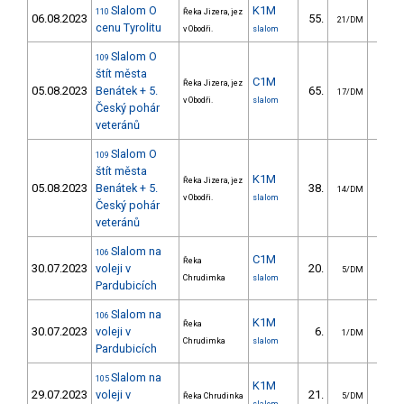
Slalom O
K1M
110
Řeka Jizera, jez
06.08.2023
55.
22.
21/DM
cenu Tyrolitu
v Obodři.
slalom
Slalom O
109
štít města
C1M
Řeka Jizera, jez
05.08.2023
Benátek + 5.
65.
32.
17/DM
v Obodři.
slalom
Český pohár
veteránů
Slalom O
109
štít města
K1M
Řeka Jizera, jez
05.08.2023
Benátek + 5.
38.
17.
14/DM
v Obodři.
slalom
Český pohár
veteránů
Slalom na
106
C1M
Řeka
30.07.2023
voleji v
20.
40.
5/DM
Chrudimka
slalom
Pardubicích
Slalom na
106
K1M
Řeka
30.07.2023
voleji v
6.
11.
1/DM
Chrudimka
slalom
Pardubicích
Slalom na
105
K1M
29.07.2023
voleji v
21.
24.
Řeka Chrudinka
5/DM