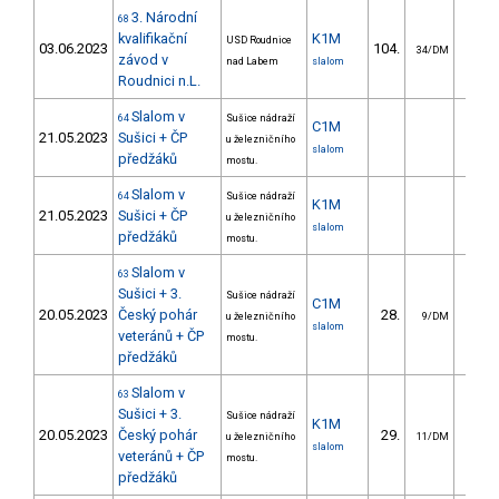
3. Národní
68
kvalifikační
K1M
USD Roudnice
03.06.2023
104.
41.
34/DM
závod v
nad Labem
slalom
Roudnici n.L.
Slalom v
64
Sušice nádraží
C1M
21.05.2023
Sušici + ČP
u železničního
slalom
předžáků
mostu.
Slalom v
64
Sušice nádraží
K1M
21.05.2023
Sušici + ČP
u železničního
slalom
předžáků
mostu.
Slalom v
63
Sušici + 3.
Sušice nádraží
C1M
20.05.2023
Český pohár
28.
23.
u železničního
9/DM
slalom
veteránů + ČP
mostu.
předžáků
Slalom v
63
Sušici + 3.
Sušice nádraží
K1M
20.05.2023
Český pohár
29.
12.
u železničního
11/DM
slalom
veteránů + ČP
mostu.
předžáků