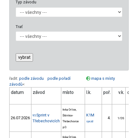
Typ závodu
Trať
řadit:
podle závodu
podle pořadí
mapa s místy
závodů
<
datum
závod
místo
l.k.
poř.
v.k.
odst
[
řeka Orlice,
Sprint v
K1M
95
Štěnkov-
26.07.2026
4.
5.
1/DS
Třebechovicích
Třebechovice
sjezd
p.O.
řeka Orlice,