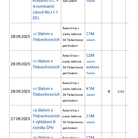
Roudnici n.L. +
nad Labem
slalom
4.nominační
závod RDJ + 1.
ČPJ
Řeka Orlice v
Slalom v
C1M
137
úseku loděnice
28.09.2025
Třebechovicích
SK Třebechovice
slalom
pod Orebem
C2M
Řeka Orlice v
Slalom v
137
úseku loděnice
slalom
28.09.2025
Třebechovicích
SK Třebechovice
BERÁNEK
pod Orebem
Tomáš
Řeka Orlice v
Slalom v
K1M
137
úseku loděnice
28.09.2025
4.
3.
2/DS
Třebechovicích
SK Třebechovice
slalom
pod Orebem
Slalom v
136
Řeka Orlice v
Třebechovicích
C1M
úseku loděnice
27.09.2025
+ vyhlášení 8.
SK Třebechovice
slalom
ročníku ČPV
pod Orebem
Slalom v
C2M