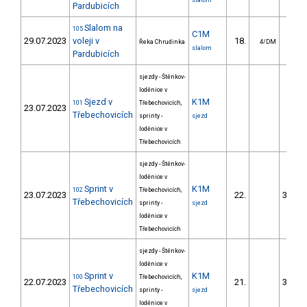
slalom
Pardubicích
Slalom na
105
C1M
29.07.2023
voleji v
18.
31.
Řeka Chrudinka
4/DM
slalom
Pardubicích
sjezdy - Štěnkov-
loděnice v
Sjezd v
K1M
101
Třebechovicích,
23.07.2023
Třebechovicích
sprinty -
sjezd
loděnice v
Třebechovicích
sjezdy - Štěnkov-
loděnice v
Sprint v
K1M
102
Třebechovicích,
23.07.2023
22.
3551.
Třebechovicích
sprinty -
sjezd
loděnice v
Třebechovicích
sjezdy - Štěnkov-
loděnice v
Sprint v
K1M
100
Třebechovicích,
22.07.2023
21.
3551.
Třebechovicích
sprinty -
sjezd
loděnice v