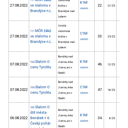
111
slalomová
K1M
27.08.2022
ve slalomu v
22.
20.
dráha v
21/ZS
slalom
Brandýse n.L.
Brandýse nad
Labem.
Umělá
MČR žáků
111
slalomová
C1M
27.08.2022
ve slalomu v
33.
52.
dráha v
25/ZS
slalom
Brandýse n.L.
Brandýse nad
Labem.
Benátky nad
Slalom O
K1M
104
Jizerou, řeka
07.08.2022
46.
14.
12/ZS
cenu Tyrolitu
Jizera, jez v
slalom
Obodři.
Benátky nad
Slalom O
C1M
104
Jizerou, řeka
07.08.2022
47.
27.
18/ZS
cenu Tyrolitu
Jizera, jez v
slalom
Obodři.
Slalom O
103
Benátky nad
štít města
K1M
Jizerou, řeka
06.08.2022
Benátek + 6.
34.
0.
8/ZS
Jizera, jez v
slalom
Český pohár
Obodři.