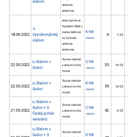
slalom
veřejnou
plovárnou
řeka Loučná ve
Vysokém Mýtě v
73
K1M
úseku loděnice
18.06.2022
Vysokomýtský
6.
6.
1/ZS
za Tyršovou
slalom
slalom
veřejnou
plovárnou
Sušice nádraží
Slalom v
C1M
63
22.05.2022
35.
17.
u železničního
10/ZS
Sušici
slalom
mostu.
Sušice nádraží
Slalom v
K1M
63
22.05.2022
59.
15.
u železničního
14/ZS
Sušici
slalom
mostu.
Slalom v
62
Sušice nádraží
Sušici + 3.
C1M
21.05.2022
42.
24.
u železničního
9/ZS
Český pohár
slalom
mostu.
veteránů
Slalom v
62
Sušice nádraží
Sušici + 3.
K1M