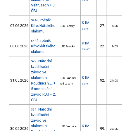
slalom
Veltrusech + 3.
ČPJ
41. ročník
58
K1M
07.06.2026
Křivoklátského
27.
15.
USD Roztoky
6/DS
slalom
slalomu
41. ročník
57
K1M
06.06.2026
Křivoklátského
22.
12.
USD Roztoky
3/DS
slalom
slalomu
2. Národní
56
kvalifikační
závod ve
slalomu v
K1M
USD Roudnice
31.05.2026
92.
31.
24/DS
Roudnici n.L. +
nad Labem
slalom
5.nominační
závod RDJ + 2.
ČPJ
1. Národní
55
kvalifikační
závod ve
slalomu v
K1M
USD Roudnice
30.05.2026
99.
51.
27/DS