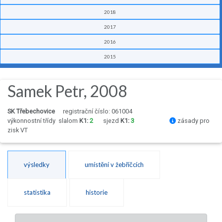
2018
2017
2016
2015
Samek Petr, 2008
SK Třebechovice
registrační číslo: 061004
výkonnostní třídy
slalom
K1:
2
sjezd
K1:
3
zásady pro
zisk VT
výsledky
umístění v žebříčcích
statistika
historie