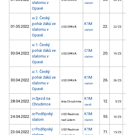
USD OPAVA
26/ZS
slalomu v
slalom
Opavě
2. Český
43
pohár žáků ve
K1M
01.05.2022
22.
19.
USD OPAVA
22/ZS
slalomu v
slalom
Opavě
1. Český
42
pohár žáků ve
C1M
30.04.2022
20.
34.
USD OPAVA
19/ZS
slalomu v
slalom
Opavě
1. Český
42
pohár žáků ve
K1M
30.04.2022
26.
22.
USD OPAVA
26/ZS
slalomu v
slalom
Opavě
Sjezd na
K1M
39
28.04.2022
12.
305.
řeka Chrudimka
5/ZS
Chrudimce
sjezd
Podřipský
K1M
38
USD Roudnice
24.04.2022
55.
48.
10/ZS
slalom
nad Labem
slalom
Podřipský
K1M
37
USD Roudnice
23.04.2022
71.
61.
15/ZS
slalom