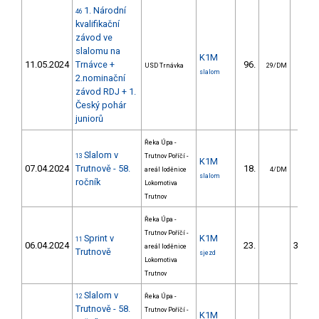
1. Národní
46
kvalifikační
závod ve
slalomu na
K1M
11.05.2024
Trnávce +
96.
59.
USD Trnávka
29/DM
slalom
2.nominační
závod RDJ + 1.
Český pohár
juniorů
Řeka Úpa -
Slalom v
13
Trutnov Poříčí -
K1M
07.04.2024
Trutnově - 58.
18.
24.
areál loděnice
4/DM
slalom
ročník
Lokomotiva
Trutnov
Řeka Úpa -
Trutnov Poříčí -
Sprint v
K1M
11
06.04.2024
23.
3556.
areál loděnice
Trutnově
sjezd
Lokomotiva
Trutnov
Slalom v
12
Řeka Úpa -
Trutnově - 58.
Trutnov Poříčí -
K1M