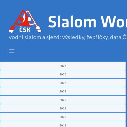
vodní slalom a sjezd: výsledky, žebříčky, data
2026
2025
2024
2023
2022
2021
2020
2019