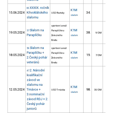
XXXIX. ročník
83
K1M
15.06.2024
Křivoklátského
34.
16.
USD Roztoky
slalom
slalomu
sportovní areál
Slalom na
K1M
57
Paraplíčko u
19.05.2024
38.
15.
9/DM
Paraplíčku
Železného
slalom
Brodu
Slalom na
56
sportovní areál
Paraplíčku +
K1M
Paraplíčko u
18.05.2024
19.
11.
7/DM
2.Český pohár
Železného
slalom
veteránů
Brodu
2. Národní
47
kvalifikační
závod ve
slalomu na
K1M
12.05.2024
Trnávce +
98.
44.
USD Trnávka
30/DM
slalom
3.nominační
závod RDJ + 2.
Český pohár
juniorů