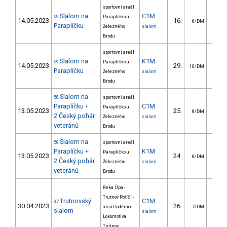
sportovní areál
Slalom na
C1M
59
Paraplíčko u
14.05.2023
16.
19.
6/DM
Paraplíčku
Železného
slalom
Brodu
sportovní areál
Slalom na
K1M
59
Paraplíčko u
14.05.2023
29.
13.
10/DM
Paraplíčku
Železného
slalom
Brodu
Slalom na
58
sportovní areál
Paraplíčku +
C1M
Paraplíčko u
13.05.2023
25.
19.
8/DM
2.Český pohár
Železného
slalom
veteránů
Brodu
Slalom na
58
sportovní areál
Paraplíčku +
K1M
Paraplíčko u
13.05.2023
24.
8.
8/DM
2.Český pohár
Železného
slalom
veteránů
Brodu
Řeka Úpa -
Trutnov Poříčí -
Trutnovský
C1M
37
30.04.2023
26.
35.
areál loděnice
7/DM
slalom
slalom
Lokomotiva
Trutnov