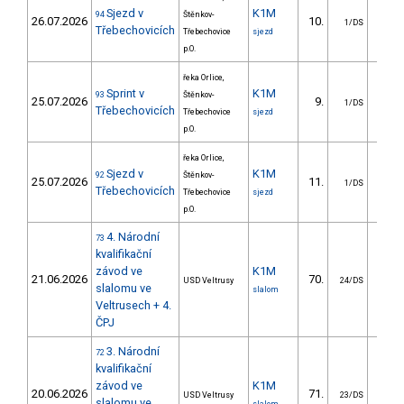
Sjezd v
K1M
94
Štěnkov-
26.07.2026
10.
162.
1/DS
Třebechovicích
Třebechovice
sjezd
p.O.
řeka Orlice,
Sprint v
K1M
93
Štěnkov-
25.07.2026
9.
13.
1/DS
Třebechovicích
Třebechovice
sjezd
p.O.
řeka Orlice,
Sjezd v
K1M
92
Štěnkov-
25.07.2026
11.
268.
1/DS
Třebechovicích
Třebechovice
sjezd
p.O.
4. Národní
73
kvalifikační
závod ve
K1M
21.06.2026
70.
26.
USD Veltrusy
24/DS
slalomu ve
slalom
Veltrusech + 4.
ČPJ
3. Národní
72
kvalifikační
závod ve
K1M
20.06.2026
71.
26.
USD Veltrusy
23/DS
slalomu ve