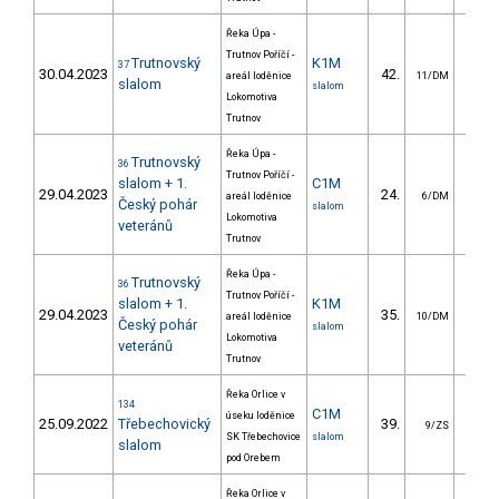
Řeka Úpa -
Trutnov Poříčí -
Trutnovský
K1M
37
30.04.2023
42.
20.
areál loděnice
11/DM
slalom
slalom
Lokomotiva
Trutnov
Řeka Úpa -
Trutnovský
36
Trutnov Poříčí -
slalom + 1.
C1M
29.04.2023
24.
20.
areál loděnice
6/DM
Český pohár
slalom
Lokomotiva
veteránů
Trutnov
Řeka Úpa -
Trutnovský
36
Trutnov Poříčí -
slalom + 1.
K1M
29.04.2023
35.
15.
areál loděnice
10/DM
Český pohár
slalom
Lokomotiva
veteránů
Trutnov
Řeka Orlice v
134
C1M
úseku loděnice
25.09.2022
Třebechovický
39.
32.
9/ZS
SK Třebechovice
slalom
slalom
pod Orebem
Řeka Orlice v