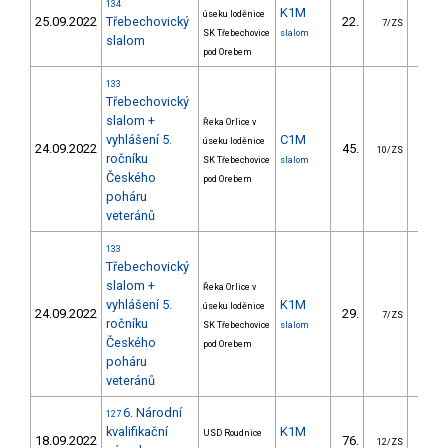
134
K1M
úseku loděnice
25.09.2022
Třebechovický
22.
16.
7/ZS
SK Třebechovice
slalom
slalom
pod Orebem
133
Třebechovický
slalom +
Řeka Orlice v
vyhlášení 5.
C1M
úseku loděnice
24.09.2022
45.
33.
10/ZS
ročníku
SK Třebechovice
slalom
Českého
pod Orebem
poháru
veteránů
133
Třebechovický
slalom +
Řeka Orlice v
vyhlášení 5.
K1M
úseku loděnice
24.09.2022
29.
15.
7/ZS
ročníku
SK Třebechovice
slalom
Českého
pod Orebem
poháru
veteránů
6. Národní
127
kvalifikační
K1M
USD Roudnice
18.09.2022
76.
32.
12/ZS