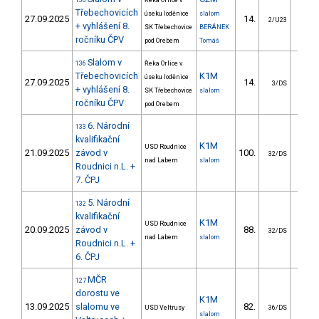
136
Řeka Orlice v
Třebechovicích
úseku loděnice
slalom
27.09.2025
14.
83.
2/U23
+ vyhlášení 8.
SK Třebechovice
BERÁNEK
ročníku ČPV
pod Orebem
Tomáš
Slalom v
136
Řeka Orlice v
Třebechovicích
K1M
úseku loděnice
27.09.2025
14.
11.
3/DS
+ vyhlášení 8.
SK Třebechovice
slalom
ročníku ČPV
pod Orebem
6. Národní
133
kvalifikační
K1M
USD Roudnice
21.09.2025
závod v
100.
31.
32/DS
nad Labem
slalom
Roudnici n.L. +
7. ČPJ
5. Národní
132
kvalifikační
K1M
USD Roudnice
20.09.2025
závod v
88.
29.
32/DS
nad Labem
slalom
Roudnici n.L. +
6. ČPJ
MČR
127
dorostu ve
K1M
13.09.2025
slalomu ve
82.
40.
USD Veltrusy
36/DS
slalom