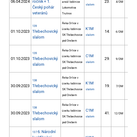
06.04.2024
ročník + 1.
23.
20.
areál loděnice
4/DM
slalom
Český pohár
Lokomotiva
veteránů
Trutnov
Řeka Orlice v
139
K1M
úseku loděnice
01.10.2023
Třebechovický
14.
10.
6/DM
SK Třebechovice
slalom
slalom
pod Orebem
Řeka Orlice v
139
C1M
úseku loděnice
01.10.2023
Třebechovický
29.
29.
9/DM
SK Třebechovice
slalom
slalom
pod Orebem
Řeka Orlice v
138
K1M
úseku loděnice
30.09.2023
Třebechovický
19.
11.
7/DM
SK Třebechovice
slalom
slalom
pod Orebem
Řeka Orlice v
138
C1M
úseku loděnice
30.09.2023
Třebechovický
41.
30.
12/DM
SK Třebechovice
slalom
slalom
pod Orebem
6. Národní
137