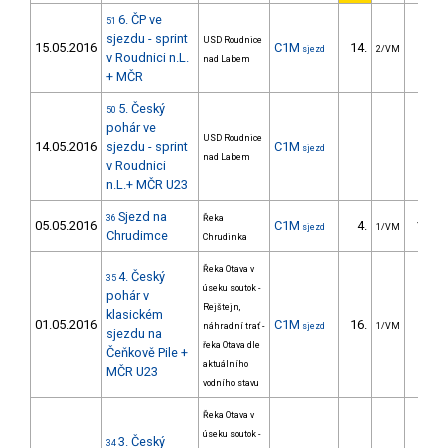
6. ČP ve
51
sjezdu - sprint
USD Roudnice
15.05.2016
C1M
14.
2.4
sjezd
2/VM
v Roudnici n.L.
nad Labem
+ MČR
5. Český
50
pohár ve
USD Roudnice
14.05.2016
sjezdu - sprint
C1M
sjezd
nad Labem
v Roudnici
n.L.+ MČR U23
Sjezd na
36
Řeka
05.05.2016
C1M
4.
105.2
sjezd
1/VM
Chrudimce
Chrudinka
Řeka Otava v
4. Český
35
úseku soutok -
pohár v
Rejštejn,
klasickém
01.05.2016
C1M
16.
náhradní trať -
sjezd
1/VM
sjezdu na
řeka Otava dle
Čeňkově Pile +
aktuálního
MČR U23
vodního stavu
Řeka Otava v
úseku soutok -
3. Český
34