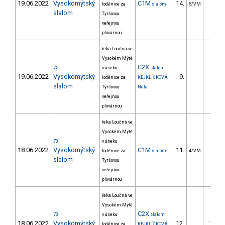
19.06.2022
Vysokomýtský
C1M
14.
16.5
loděnice za
slalom
5/VM
slalom
Tyršovou
veřejnou
plovárnou
řeka Loučná ve
Vysokém Mýtě
C2X
75
v úseku
slalom
19.06.2022
Vysokomýtský
9.
33.2
loděnice za
KEJKLÍČKOVÁ
slalom
Tyršovou
Nela
veřejnou
plovárnou
řeka Loučná ve
Vysokém Mýtě
73
v úseku
18.06.2022
Vysokomýtský
C1M
11.
9.8
loděnice za
slalom
4/VM
slalom
Tyršovou
veřejnou
plovárnou
řeka Loučná ve
Vysokém Mýtě
C2X
73
v úseku
slalom
18.06.2022
Vysokomýtský
12.
101.7
loděnice za
KEJKLÍČKOVÁ