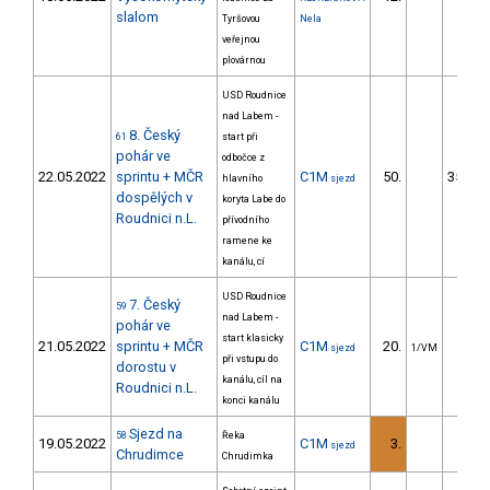
slalom
Tyršovou
Nela
veřejnou
plovárnou
USD Roudnice
nad Labem -
8. Český
61
start při
pohár ve
odbočce z
22.05.2022
sprintu + MČR
C1M
50.
3527.4
hlavního
sjezd
dospělých v
koryta Labe do
Roudnici n.L.
přívodního
ramene ke
kanálu, cí
USD Roudnice
7. Český
59
nad Labem -
pohár ve
start klasicky
21.05.2022
sprintu + MČR
C1M
20.
7.4
sjezd
1/VM
při vstupu do
dorostu v
kanálu, cíl na
Roudnici n.L.
konci kanálu
Sjezd na
58
Řeka
19.05.2022
C1M
3.
4.0
sjezd
Chrudimce
Chrudimka