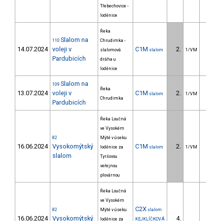
Třebechovice -
loděnice
Řeka
Slalom na
110
Chrudimka -
14.07.2024
voleji v
C1M
2.
11.8
slalomová
slalom
1/VM
Pardubicích
dráha u
loděnice
Slalom na
109
Řeka
13.07.2024
voleji v
C1M
2.
10.1
slalom
1/VM
Chrudimka
Pardubicích
Řeka Loučná
ve Vysokém
82
Mýtě v úseku
16.06.2024
Vysokomýtský
C1M
2.
8.4
loděnice za
slalom
1/VM
slalom
Tyršovou
veřejnou
plovárnou
Řeka Loučná
ve Vysokém
C2X
82
Mýtě v úseku
slalom
16.06.2024
Vysokomýtský
4.
11.5
loděnice za
KEJKLÍČKOVÁ