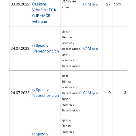
USD České
03.09.2022
Českém
C1M
27.
7.1
sjezd
2/VM
Vrbné
Vrbném +ECA
CUP +MČR
veteránů
sjezd -
Štěnkov-
loděnice v
Sjezd v
96
24.07.2022
C1M
Třebechovicích,
sjezd
Třebechovicích
sprint -
loděnice v
Třebechovicích
sjezd -
Štěnkov-
loděnice v
Sprint v
97
24.07.2022
C1M
9.
3543.3
Třebechovicích,
sjezd
Třebechovicích
sprint -
loděnice v
Třebechovicích
sjezdy -
Štěnkov-
loděnice v
Sjezd v
94