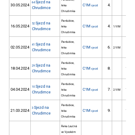
Sjezd na
64
30.05.2024
C1M
4.
25.6
řeka
sjezd
Chrudimce
Chrudimka
Pardubice,
Sjezd na
52
16.05.2024
C1M
4.
4.0
řeka
sjezd
1/VM
Chrudimce
Chrudimka
Pardubice,
Sjezd na
41
02.05.2024
C1M
6.
82.9
řeka
sjezd
2/VM
Chrudimce
Chrudimka
Pardubice,
Sjezd na
29
18.04.2024
C1M
8.
105.0
řeka
sjezd
Chrudimce
Chrudimka
Pardubice,
Sjezd na
10
04.04.2024
C1M
7.
118.7
řeka
sjezd
2/VM
Chrudimce
Chrudimka
Pardubice,
Sjezd na
3
21.03.2024
C1M
9.
112.0
řeka
sjezd
Chrudimce
Chrudimka
Řeka Loučná
ve Vysokém