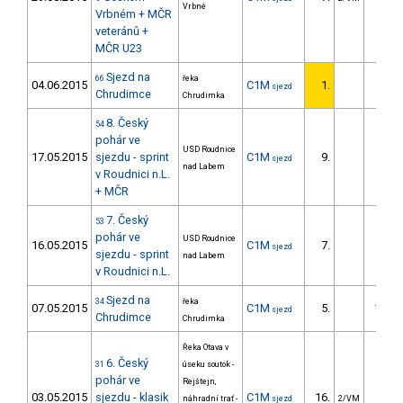
Vrbné
Vrbném + MČR
veteránů +
MČR U23
Sjezd na
66
řeka
04.06.2015
C1M
1.
sjezd
Chrudimce
Chrudimka
8. Český
54
pohár ve
USD Roudnice
17.05.2015
sjezdu - sprint
C1M
9.
3.0
sjezd
nad Labem
v Roudnici n.L.
+ MČR
7. Český
53
pohár ve
USD Roudnice
16.05.2015
C1M
7.
1.2
sjezd
sjezdu - sprint
nad Labem
v Roudnici n.L.
Sjezd na
34
řeka
07.05.2015
C1M
5.
102.1
sjezd
Chrudimce
Chrudimka
Řeka Otava v
6. Český
31
úseku soutok -
pohár ve
Rejštejn,
03.05.2015
sjezdu - klasik
C1M
16.
84.0
náhradní trať -
sjezd
2/VM