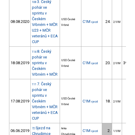
3. Český
108
pohár ve
sprintu v
Českém
USD České
08.08.2020
C1M
24.
7.5
sjezd
2/VM
Vrbném + MČR
Vrbné
U23 + MČR
veteránů + ECA
CUP
8. Český
114
pohár ve
USD České
18.08.2019
sprintu v
C1M
20.
3957.2
sjezd
2/VM
Vrbné
Českém
Vrbném + MČR
7. Český
111
pohár ve
sprintu v
USD České
17.08.2019
Českém
C1M
18.
8.6
sjezd
2/VM
Vrbné
Vrbném + MČR
veteránů + ECA
CUP
Sjezd na
72
řeka
06.06.2019
C1M
2.
35.2
sjezd
1/VM
Chrudimce
Chrudimka