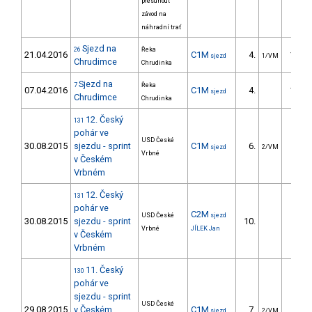
přesunout
závod na
náhradní trať
Sjezd na
26
Řeka
21.04.2016
C1M
4.
105.2
sjezd
1/VM
Chrudimce
Chrudinka
Sjezd na
7
Řeka
07.04.2016
C1M
4.
124.1
sjezd
Chrudimce
Chrudinka
12. Český
131
pohár ve
USD České
30.08.2015
sjezdu - sprint
C1M
6.
4.1
sjezd
2/VM
Vrbné
v Českém
Vrbném
12. Český
131
pohár ve
C2M
USD České
sjezd
30.08.2015
sjezdu - sprint
10.
5.4
Vrbné
JÍLEK Jan
v Českém
Vrbném
11. Český
130
pohár ve
sjezdu - sprint
USD České
29.08.2015
v Českém
C1M
7.
2.8
sjezd
2/VM