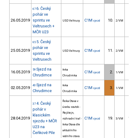
6. Český
67
pohár ve
26.05.2019
sprintu ve
C1M
10.
5.7
USD Veltrusy
sjezd
2/VM
Veltrusech +
MČR U23
5. Český
65
pohár ve
25.05.2019
C1M
11.
8.5
USD Veltrusy
sjezd
2/VM
sprintu ve
Veltrusech
Sjezd na
59
řeka
16.05.2019
C1M
2.
47.1
sjezd
1/VM
Chrudimce
Chrudimka
Sjezd na
40
řeka
02.05.2019
C1M
3.
60.8
sjezd
1/VM
Chrudimce
Chrudimka
Řeka Otava v
4. Český
37
úseku soutok -
pohár v
Rejštejn,
klasickém
28.04.2019
C1M
19.
191.0
náhradní trať -
sjezd
3/VM
sjezdu + MČR
řeka Otava dle
U23 na
aktuálního
Čeňkově Pile
vodního stavu