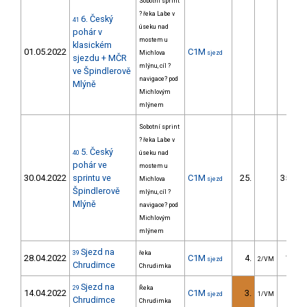
Sobotní sprint
? řeka Labe v
6. Český
41
úseku nad
pohár v
mostem u
klasickém
01.05.2022
C1M
Michlova
sjezd
sjezdu + MČR
mlýnu, cíl ?
ve Špindlerově
navigace? pod
Mlýně
Michlovým
mlýnem
Sobotní sprint
? řeka Labe v
5. Český
40
úseku nad
pohár ve
mostem u
30.04.2022
sprintu ve
C1M
25.
3505.8
Michlova
sjezd
Špindlerově
mlýnu, cíl ?
Mlýně
navigace? pod
Michlovým
mlýnem
Sjezd na
39
řeka
28.04.2022
C1M
4.
114.7
sjezd
2/VM
Chrudimce
Chrudimka
Sjezd na
29
Řeka
14.04.2022
C1M
3.
89.3
sjezd
1/VM
Chrudimce
Chrudimka