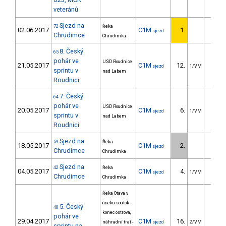
veteránů
Sjezd na
72
Řeka
02.06.2017
C1M
1.
sjezd
Chrudimce
Chrudimka
8. Český
65
pohár ve
USD Roudnice
21.05.2017
C1M
12.
4.6
sjezd
1/VM
sprintu v
nad Labem
Roudnici
7. Český
64
pohár ve
USD Roudnice
20.05.2017
C1M
6.
2.7
sjezd
1/VM
sprintu v
nad Labem
Roudnici
Sjezd na
59
Řeka
18.05.2017
C1M
2.
48.4
sjezd
Chrudimce
Chrudimka
Sjezd na
42
Řeka
04.05.2017
C1M
4.
32.7
sjezd
1/VM
Chrudimce
Chrudimka
Řeka Otava v
úseku soutok -
5. Český
40
konec ostrova,
pohár ve
29.04.2017
C1M
16.
8.3
náhradní trať -
sjezd
2/VM
sprintu na