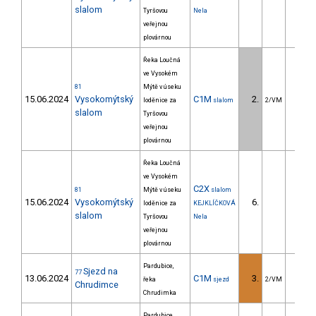
slalom
Tyršovou
Nela
veřejnou
plovárnou
Řeka Loučná
ve Vysokém
81
Mýtě v úseku
15.06.2024
Vysokomýtský
C1M
2.
3.3
loděnice za
slalom
2/VM
slalom
Tyršovou
veřejnou
plovárnou
Řeka Loučná
ve Vysokém
C2X
81
Mýtě v úseku
slalom
15.06.2024
Vysokomýtský
6.
24.8
loděnice za
KEJKLÍČKOVÁ
slalom
Tyršovou
Nela
veřejnou
plovárnou
Pardubice,
Sjezd na
77
13.06.2024
C1M
3.
29.7
řeka
sjezd
2/VM
Chrudimce
Chrudimka
Pardubice,