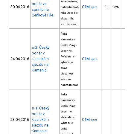
konec ostrova,
pohár ve
30.04.2016
C1M
11.
9.6
náhradní trať -
sjezd
1/VM
sprintu na
řeka Otava dle
Čeňkově Pile
aktuálního
vodního stavu
Řeka
Kamenice v
úseku Plavy -
2. Český
30
Jesenné.
pohár v
Pořadatel si
24.04.2016
klasickém
C1M
sjezd
vyhrazuje
sjezdu na
právo
Kamenici
přesunout
závod na
náhradní trať
Řeka
Kamenice v
úseku Plavy -
1. Český
29
Jesenné.
pohár v
Pořadatel si
23.04.2016
klasickém
C1M
sjezd
vyhrazuje
sjezdu na
právo
Kamenici