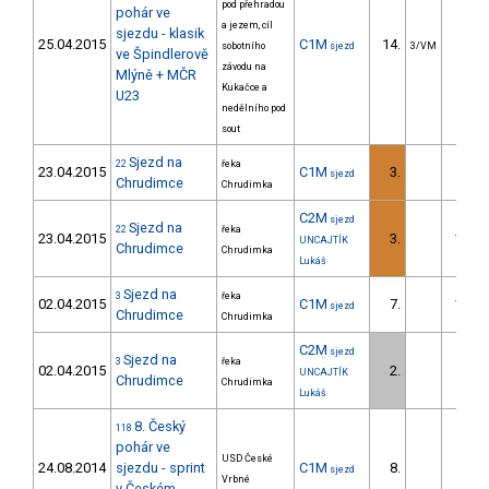
pod přehradou
pohár ve
a jezem, cíl
sjezdu - klasik
25.04.2015
C1M
14.
69.0
sobotního
sjezd
3/VM
ve Špindlerově
závodu na
Mlýně + MČR
Kukačce a
U23
nedělního pod
sout
Sjezd na
22
řeka
23.04.2015
C1M
3.
49.6
sjezd
Chrudimce
Chrudimka
C2M
sjezd
Sjezd na
22
řeka
23.04.2015
3.
115.2
UNCAJTÍK
Chrudimce
Chrudimka
Lukáš
Sjezd na
3
řeka
02.04.2015
C1M
7.
115.2
sjezd
Chrudimce
Chrudimka
C2M
sjezd
Sjezd na
3
řeka
02.04.2015
2.
72.8
UNCAJTÍK
Chrudimce
Chrudimka
Lukáš
8. Český
118
pohár ve
USD České
24.08.2014
sjezdu - sprint
C1M
8.
2.3
sjezd
Vrbné
v Českém