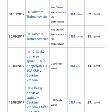
řeka Orlice v
Slalom v
144
úseku loděnice
01.10.2017
C1M
62.
80.1
slalom
9/VM
Třebechovicích
SK
Třebechovice
řeka Orlice v
Slalom v
143
úseku loděnice
30.09.2017
C1M
31.
25.9
slalom
6/VM
Třebechovicích
SK
Třebechovice
10. Český
124
pohár ve
sprintu + MČR
USD České
20.08.2017
dospělých + 3.
C1M
14.
3.6
sjezd
2/VM
Vrbné
ECA CUP v
Českém
Vrbném
9. Český
123
pohár ve
sprintu v
USD České
19.08.2017
Českém
C1M
29.
5.8
sjezd
2/VM
Vrbné
Vrbném + MČR
U23, MČR