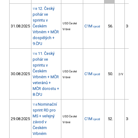
12. Český
118
pohár ve
sprintu v
USD České
31.08.2025
Českém
C1M
56.
3552.7
sjezd
Vrbné
Vrbném + MČR
dospělých +
9.ČPJ
11. Český
116
pohár ve
sprintu v
Českém
USD České
30.08.2025
C1M
50.
15.1
sjezd
2/V
Vrbném + MČR
Vrbné
veteránů +
MČR dorostu +
8.ČPJ
Nominační
114
sprint RD pro
MS + veřejný
USD České
29.08.2025
C1M
52.
3554.1
sjezd
závod v
Vrbné
Českém
Vrbném