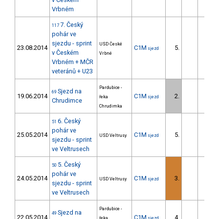
Vrbném
7. Český
117
pohár ve
sjezdu - sprint
USD České
23.08.2014
C1M
5.
2.2
sjezd
v Českém
Vrbné
Vrbném + MČR
veteránů + U23
Pardubice -
Sjezd na
69
19.06.2014
C1M
2.
46.2
řeka
sjezd
Chrudimce
Chrudimka
6. Český
51
pohár ve
25.05.2014
C1M
5.
2.3
USD Veltrusy
sjezd
sjezdu - sprint
ve Veltrusech
5. Český
50
pohár ve
24.05.2014
C1M
3.
1.1
USD Veltrusy
sjezd
sjezdu - sprint
ve Veltrusech
Pardubice -
Sjezd na
49
22.05.2014
C1M
4.
8.2
řeka
sjezd