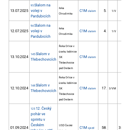
Slalom na
95
řeka
13.07.2025
voleji v
C1M
5.
16.9
slalom
1/V
Chrudimka
Pardubicích
Slalom na
94
řeka
12.07.2025
voleji v
C1M
4.
18.4
slalom
1/V
Chrudimka
Pardubicích
Řeka Orlice v
úseku loděnice
Slalom v
145
13.10.2024
C1M
SK
slalom
Třebechovicích
Třebechovice
pod Orebem
Řeka Orlice v
úseku loděnice
Slalom v
144
12.10.2024
C1M
17.
20.8
SK
slalom
3/VM
Třebechovicích
Třebechovice
pod Orebem
12. Český
125
pohár ve
sprintu v
Českém
USD České
01.09.2024
C1M
58.
3552.4
sjezd