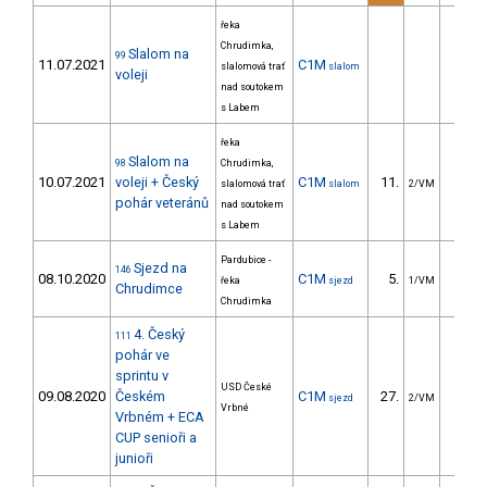
řeka
Chrudimka,
Slalom na
99
11.07.2021
C1M
slalomová trať
slalom
voleji
nad soutokem
s Labem
řeka
Slalom na
98
Chrudimka,
10.07.2021
voleji + Český
C1M
11.
11.9
slalomová trať
slalom
2/VM
pohár veteránů
nad soutokem
s Labem
Pardubice -
Sjezd na
146
08.10.2020
C1M
5.
94.0
řeka
sjezd
1/VM
Chrudimce
Chrudimka
4. Český
111
pohár ve
sprintu v
USD České
09.08.2020
Českém
C1M
27.
7.2
sjezd
2/VM
Vrbné
Vrbném + ECA
CUP senioři a
junioři