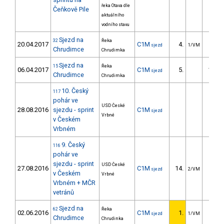
řeka Otava dle
Čeňkově Pile
aktuálního
vodního stavu
Sjezd na
32
Řeka
20.04.2017
C1M
4.
87.7
sjezd
1/VM
Chrudimce
Chrudimka
Sjezd na
15
Řeka
06.04.2017
C1M
5.
138.7
sjezd
Chrudimce
Chrudimka
10. Český
117
pohár ve
USD České
28.08.2016
sjezdu - sprint
C1M
sjezd
Vrbné
v Českém
Vrbném
9. Český
116
pohár ve
sjezdu - sprint
USD České
27.08.2016
C1M
14.
5.7
sjezd
2/VM
v Českém
Vrbné
Vrbném + MČR
vetránů
Sjezd na
62
Řeka
02.06.2016
C1M
1.
sjezd
1/VM
Chrudimce
Chrudinka