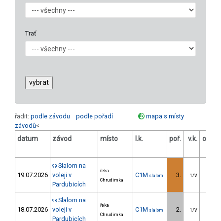
Trať
řadit:
podle závodu
podle pořadí
mapa s místy
závodů
<
datum
závod
místo
l.k.
poř.
v.k.
odstu
[
Slalom na
99
řeka
19.07.2026
voleji v
C1M
3.
12.5
slalom
1/V
Chrudimka
Pardubicích
Slalom na
98
řeka
18.07.2026
voleji v
C1M
2.
10.9
slalom
1/V
Chrudimka
Pardubicích