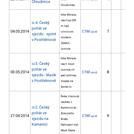
Chrudimce
Chrudimka
řeka Morava,
start cca 200
4. Český
36
m nad
pohár ve
04.05.2014
C1M
7.
5.0
silničním
sjezd
sjezdu - sprint
mostem
v Postřelmově
Zábřeh -
Lesnice
řeka Morava -
3. Český
34
start: most
pohár ve
Lesnice, cíl:
03.05.2014
C1M
8.
83.0
sjezd
sjezdu - klasik
pod Leštinou,
v Postřelmově
mapka na
kanoe.cz
Řeka Jizera od
soutoku s
2. Český
29
Kamenicí do
pohár ve
Železného
27.04.2014
C1M
9.
88.1
sjezd
sjezdu na
Brodu.
Kamenici
Náhradní trať
Malá Skála -