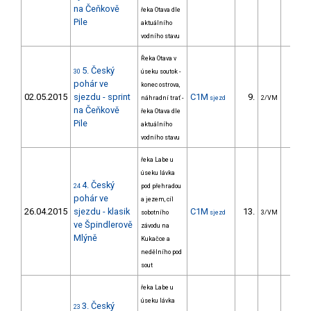
na Čeňkově
řeka Otava dle
Pile
aktuálního
vodního stavu
Řeka Otava v
5. Český
30
úseku soutok -
pohár ve
konec ostrova,
02.05.2015
sjezdu - sprint
C1M
9.
4.6
náhradní trať -
sjezd
2/VM
na Čeňkově
řeka Otava dle
Pile
aktuálního
vodního stavu
řeka Labe u
úseku lávka
4. Český
24
pod přehradou
pohár ve
a jezem, cíl
26.04.2015
sjezdu - klasik
C1M
13.
70.5
sobotního
sjezd
3/VM
ve Špindlerově
závodu na
Mlýně
Kukačce a
nedělního pod
sout
řeka Labe u
úseku lávka
3. Český
23