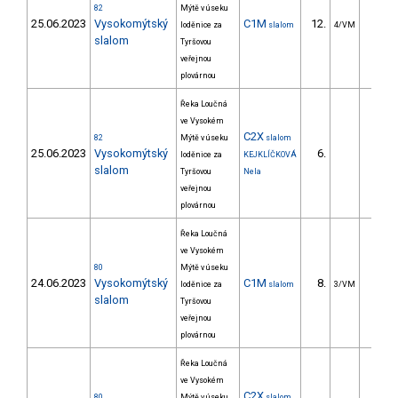
82
Mýtě v úseku
25.06.2023
Vysokomýtský
C1M
12.
14.6
loděnice za
slalom
4/VM
slalom
Tyršovou
veřejnou
plovárnou
Řeka Loučná
ve Vysokém
C2X
82
Mýtě v úseku
slalom
25.06.2023
Vysokomýtský
6.
32.7
loděnice za
KEJKLÍČKOVÁ
slalom
Tyršovou
Nela
veřejnou
plovárnou
Řeka Loučná
ve Vysokém
80
Mýtě v úseku
24.06.2023
Vysokomýtský
C1M
8.
9.5
loděnice za
slalom
3/VM
slalom
Tyršovou
veřejnou
plovárnou
Řeka Loučná
ve Vysokém
C2X
80
Mýtě v úseku
slalom