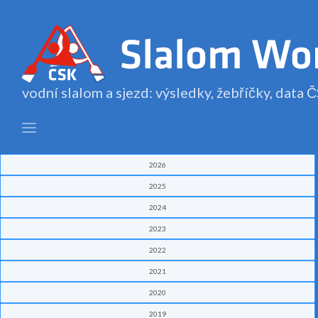
vodní slalom a sjezd: výsledky, žebříčky, data
2026
2025
2024
2023
2022
2021
2020
2019