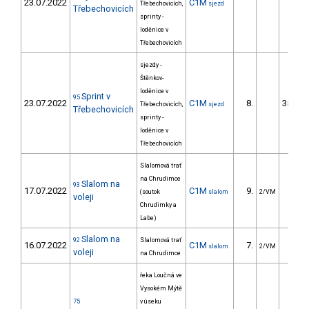
23.07.2022
C1M
Třebechovicích,
sjezd
Třebechovicích
sprinty -
loděnice v
Třebechovicích
sjezdy -
Štěnkov-
loděnice v
Sprint v
95
23.07.2022
C1M
8.
3543.9
Třebechovicích,
sjezd
Třebechovicích
sprinty -
loděnice v
Třebechovicích
Slalomová trať
na Chrudimce
Slalom na
93
17.07.2022
C1M
9.
13.0
(soutok
slalom
2/VM
voleji
Chrudimky a
Labe)
Slalom na
92
Slalomová trať
16.07.2022
C1M
7.
13.1
slalom
2/VM
voleji
na Chrudimce
řeka Loučná ve
Vysokém Mýtě
75
v úseku