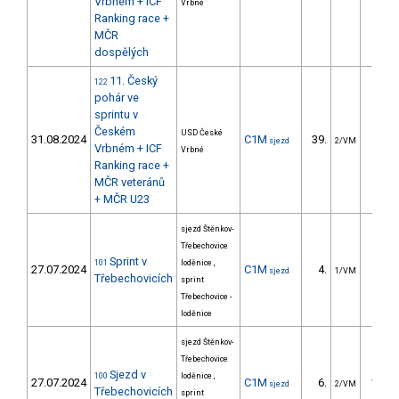
Vrbném + ICF
Vrbné
Ranking race +
MČR
dospělých
11. Český
122
pohár ve
sprintu v
Českém
USD České
31.08.2024
C1M
39.
10.2
sjezd
2/VM
Vrbném + ICF
Vrbné
Ranking race +
MČR veteránů
+ MČR U23
sjezd Štěnkov-
Třebechovice
Sprint v
101
loděnice ,
27.07.2024
C1M
4.
1.9
sjezd
1/VM
Třebechovicích
sprint
Třebechovice -
loděnice
sjezd Štěnkov-
Třebechovice
Sjezd v
100
loděnice ,
27.07.2024
C1M
6.
114.2
sjezd
2/VM
Třebechovicích
sprint