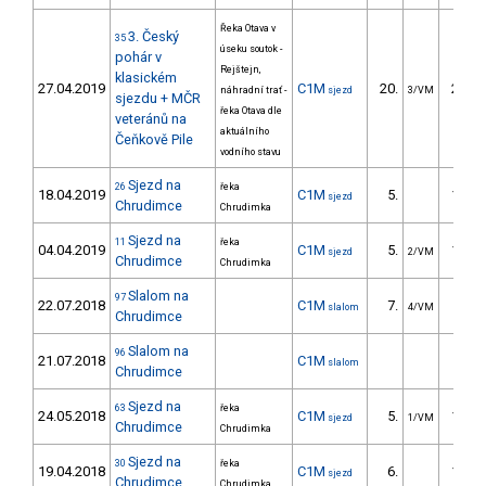
Řeka Otava v
3. Český
35
úseku soutok -
pohár v
Rejštejn,
klasickém
27.04.2019
C1M
20.
205.9
náhradní trať -
sjezd
3/VM
sjezdu + MČR
řeka Otava dle
veteránů na
aktuálního
Čeňkově Pile
vodního stavu
Sjezd na
26
řeka
18.04.2019
C1M
5.
148.5
sjezd
Chrudimce
Chrudimka
Sjezd na
11
řeka
04.04.2019
C1M
5.
143.6
sjezd
2/VM
Chrudimce
Chrudimka
Slalom na
97
22.07.2018
C1M
7.
16.3
slalom
4/VM
Chrudimce
Slalom na
96
21.07.2018
C1M
slalom
Chrudimce
Sjezd na
63
řeka
24.05.2018
C1M
5.
167.1
sjezd
1/VM
Chrudimce
Chrudimka
Sjezd na
30
řeka
19.04.2018
C1M
6.
140.6
sjezd
Chrudimce
Chrudimka