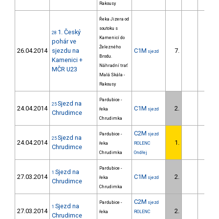
Rakousy
Řeka Jizera od
soutoku s
1. Český
28
Kamenicí do
pohár ve
Železného
26.04.2014
sjezdu na
C1M
7.
90.8
sjezd
Brodu.
Kamenici +
Náhradní trať
MČR U23
Malá Skála -
Rakousy
Pardubice -
Sjezd na
25
24.04.2014
C1M
2.
57.0
řeka
sjezd
Chrudimce
Chrudimka
C2M
Pardubice -
sjezd
Sjezd na
25
24.04.2014
1.
řeka
ROLENC
Chrudimce
Chrudimka
Ondřej
Pardubice -
Sjezd na
1
27.03.2014
C1M
2.
57.8
řeka
sjezd
Chrudimce
Chrudimka
C2M
Pardubice -
sjezd
Sjezd na
1
27.03.2014
2.
7.0
řeka
ROLENC
Chrudimce