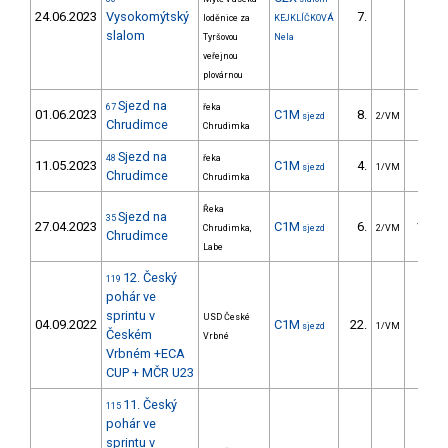
24.06.2023
Vysokomýtský
7.
27.3
loděnice za
KEJKLÍČKOVÁ
slalom
Tyršovou
Nela
veřejnou
plovárnou
Sjezd na
67
řeka
01.06.2023
C1M
8.
95.4
sjezd
2/VM
Chrudimce
Chrudimka
Sjezd na
48
řeka
11.05.2023
C1M
4.
28.0
sjezd
1/VM
Chrudimce
Chrudimka
Řeka
Sjezd na
35
27.04.2023
C1M
6.
121.9
Chrudimka,
sjezd
2/VM
Chrudimce
Labe
12. Český
119
pohár ve
sprintu v
USD České
04.09.2022
C1M
22.
5.6
sjezd
1/VM
Českém
Vrbné
Vrbném +ECA
CUP + MČR U23
11. Český
115
pohár ve
sprintu v