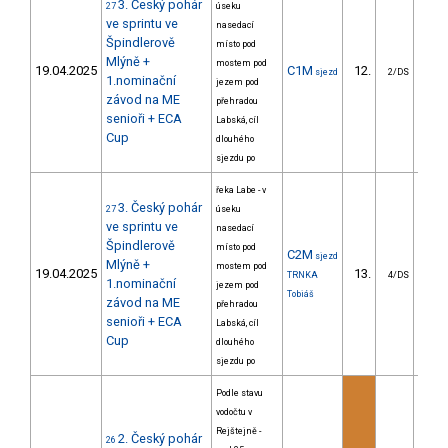
3. Český pohár
27
úseku
ve sprintu ve
nasedací
Špindlerově
místo pod
Mlýně +
mostem pod
19.04.2025
C1M
12.
7
sjezd
2/DS
1.nominační
jezem pod
závod na ME
přehradou
senioři + ECA
Labská, cíl
Cup
dlouhého
sjezdu po
řeka Labe - v
3. Český pohár
27
úseku
ve sprintu ve
nasedací
Špindlerově
místo pod
C2M
sjezd
Mlýně +
mostem pod
19.04.2025
13.
11
TRNKA
4/DS
1.nominační
jezem pod
Tobiáš
závod na ME
přehradou
senioři + ECA
Labská, cíl
Cup
dlouhého
sjezdu po
Podle stavu
vodočtu v
Rejštejně -
2. Český pohár
26