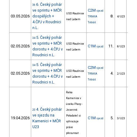
6. Český pohár
36
ve sprintu + MČR
C2M
sjezd
USD Roudnice
03.05.2026
dospělých +
8.
7
TRNKA
4/U23
nad Labem
4.ČPJ v Roudnici
Tobiáš
n.L.
5. Český pohár
34
ve sprintu + MČR
USD Roudnice
02.05.2026
C1M
11.
3
sjezd
8/U23
dorostu + 4.ČPJ v
nad Labem
Roudnici n.L.
5. Český pohár
34
C2M
sjezd
ve sprintu + MČR
USD Roudnice
02.05.2026
4.
1
TRNKA
2/U23
dorostu + 4.ČPJ v
nad Labem
Tobiáš
Roudnici n.L.
Řeka
Kamenice v
úseku Plavy -
4. Český pohár
20
Jesenné.
ve sjezdu na
Pořadatel si
19.04.2026
C1M
5.
38
sjezd
3/U23
Kamenici + MČR
vyhrazuje
U23
právo
přesunout