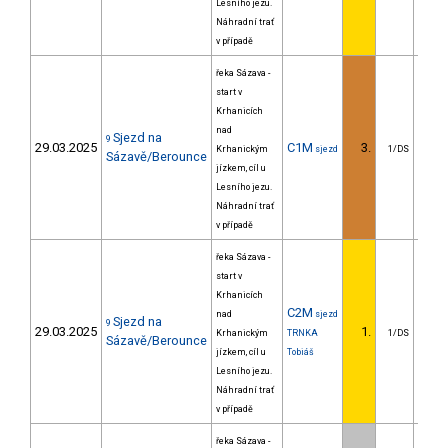
Lesního jezu.
Náhradní trať
v případě
řeka Sázava -
start v
Krhanicích
nad
Sjezd na
9
29.03.2025
C1M
3.
26
Krhanickým
sjezd
1/DS
Sázavě/Berounce
jízkem, cíl u
Lesního jezu.
Náhradní trať
v případě
řeka Sázava -
start v
Krhanicích
C2M
nad
sjezd
Sjezd na
9
29.03.2025
1.
Krhanickým
TRNKA
1/DS
Sázavě/Berounce
jízkem, cíl u
Tobiáš
Lesního jezu.
Náhradní trať
v případě
řeka Sázava -