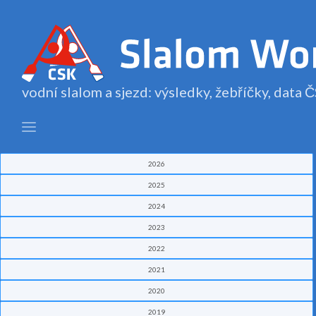
vodní slalom a sjezd: výsledky, žebříčky, data
2026
2025
2024
2023
2022
2021
2020
2019