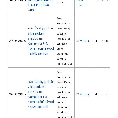
TRNKA
2/DS
Vrbné
+ 4. ČPJ + ECA
Tobiáš
Cup
Řeka
Kamenice v
6. Český pohár
36
úseku Plavy -
v klasickém
Jesenné.
sjezdu na
Pořadatel si
27.04.2025
C1M
4.
46
sjezd
1/DS
Kamenici + 4.
vyhrazuje
nominační závod
právo
na ME senioři
přesunout
závod na
náhradní trať
Řeka
Kamenice v
5. Český pohár
35
úseku Plavy -
v klasickém
Jesenné.
sjezdu na
Pořadatel si
26.04.2025
C1M
4.
55
sjezd
1/DS
Kamenici + 3.
vyhrazuje
nominační závod
právo
na ME senioři
přesunout
závod na
náhradní trať