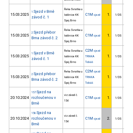
Řeka Svratka u
Sjezd v Brně
1
15.03.2025
C1M
1.
loděnice KK
sjezd
1/DS
závod č. 1
Spoj Brno
Řeka Svratka u
Sjezd přebor
2
15.03.2025
C1M
1.
loděnice KK
sjezd
1/DS
Brna závod č. 2
Spoj Brno
C2M
Řeka Svratka u
sjezd
Sjezd v Brně
1
15.03.2025
1.
loděnice KK
TRNKA
1/DS
závod č. 1
Spoj Brno
Tobiáš
C2M
Řeka Svratka u
sjezd
Sjezd přebor
2
15.03.2025
1.
loděnice KK
TRNKA
1/DS
Brna závod č. 2
Spoj Brno
Tobiáš
Sjezd na
157
viz závod č.
20.10.2024
rozloučenou v
C1M
1.
sjezd
1/DS
154
Brně
Sjezd na
156
viz závod č.
20.10.2024
rozloučenou v
C1M
2.
0
sjezd
1/DS
154
Brně