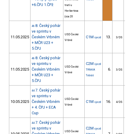
+6.ČPJ 1.ČPž
tratí u
Herbertova
(cca 20
8. Český pohár
46
ve sprintu v
USD České
11.05.2025
Českém Vrbném
C1M
13.
3
sjezd
3/DS
Vrbné
+ MČR U23 +
5.ČPJ
8. Český pohár
46
ve sprintu v
C2M
sjezd
USD České
11.05.2025
Českém Vrbném
6.
1
TRNKA
3/DS
Vrbné
+ MČR U23 +
Tobiáš
5.ČPJ
7. Český pohár
44
ve sprintu v
USD České
10.05.2025
Českém Vrbném
C1M
16.
4
sjezd
4/DS
Vrbné
+ 4. ČPJ + ECA
Cup
7. Český pohár
44
ve sprintu v
C2M
sjezd
USD České
10.05.2025
Českém Vrbném
7.
1