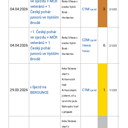
ve sjezdu + MČR
Řeka Vltava v
veteránů + 1.
úseku Vyšší
04.04.2026
C1M
3.
9
sjezd
2/U23
Český pohár
Brod -
juniorů ve Vyšším
Herbertov
Brodě
1. Český pohár
7
ve sjezdu + MČR
Řeka Vltava v
C2M
sjezd
veteránů + 1.
úseku Vyšší
04.04.2026
6.
53
TRNKA
2/U23
Český pohár
Brod -
Tobiáš
juniorů ve Vyšším
Herbertov
Brodě
řeka Sázava -
start v
Krhanicích
nad
Sjezd na
6
29.03.2026
C1M
1.
Krhanickým
sjezd
1/U23
BEROUNCE
jízkem, cíl u
Lesního jezu.
Náhradní trať
v případě
řeka Sázava -
start v