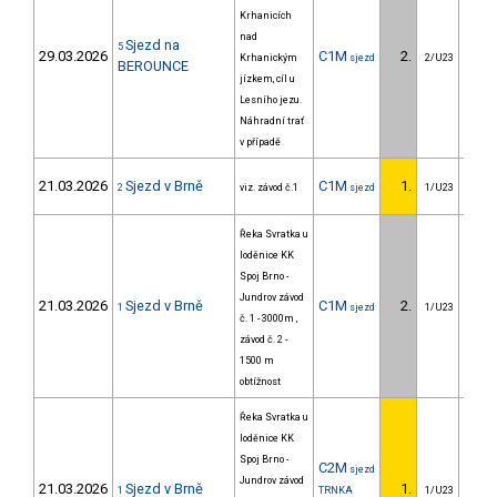
Krhanicích
nad
Sjezd na
5
29.03.2026
C1M
2.
13
Krhanickým
sjezd
2/U23
BEROUNCE
jízkem, cíl u
Lesního jezu.
Náhradní trať
v případě
21.03.2026
Sjezd v Brně
C1M
1.
2
viz. závod č.1
sjezd
1/U23
Řeka Svratka u
loděnice KK
Spoj Brno -
Jundrov závod
21.03.2026
Sjezd v Brně
C1M
2.
1
1
sjezd
1/U23
č. 1 - 3000m ,
závod č. 2 -
1500 m
obtížnost
Řeka Svratka u
loděnice KK
Spoj Brno -
C2M
sjezd
Jundrov závod
21.03.2026
Sjezd v Brně
1.
1
TRNKA
1/U23