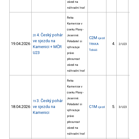
závod na
náhradní trať
Řeka
Kamenice v
úseku Plavy -
4. Český pohár
20
Jesenné.
C2M
sjezd
ve sjezdu na
Pořadatel si
19.04.2026
4.
75
TRNKA
2/U23
Kamenici + MČR
vyhrazuje
Tobiáš
U23
právo
přesunout
závod na
náhradní trať
Řeka
Kamenice v
úseku Plavy -
Jesenné.
3. Český pohár
19
Pořadatel si
18.04.2026
ve sjezdu na
C1M
5.
43
sjezd
3/U23
vyhrazuje
Kamenici
právo
přesunout
závod na
náhradní trať