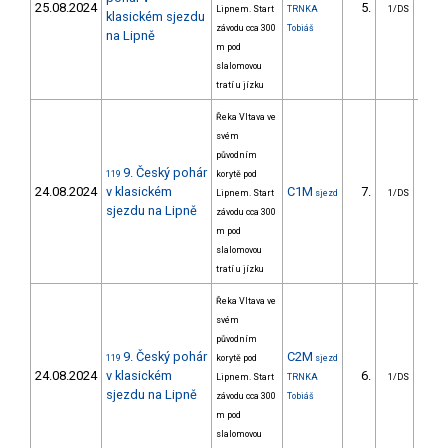
25.08.2024
5.
Lipnem. Start
TRNKA
1/DS
klasickém sjezdu
závodu cca 300
Tobiáš
na Lipně
m pod
slalomovou
tratí u jízku
Řeka Vltava ve
svém
původním
9. Český pohár
119
korytě pod
24.08.2024
v klasickém
C1M
7.
30
Lipnem. Start
sjezd
1/DS
sjezdu na Lipně
závodu cca 300
m pod
slalomovou
tratí u jízku
Řeka Vltava ve
svém
původním
9. Český pohár
C2M
119
korytě pod
sjezd
24.08.2024
v klasickém
6.
33
Lipnem. Start
TRNKA
1/DS
sjezdu na Lipně
závodu cca 300
Tobiáš
m pod
slalomovou