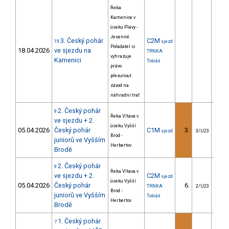
Řeka
Kamenice v
úseku Plavy -
Jesenné.
3. Český pohár
C2M
19
sjezd
Pořadatel si
18.04.2026
ve sjezdu na
TRNKA
vyhrazuje
Kamenici
Tobiáš
právo
přesunout
závod na
náhradní trať
2. Český pohár
9
Řeka Vltava v
ve sjezdu + 2.
úseku Vyšší
05.04.2026
Český pohár
C1M
3.
22
sjezd
3/U23
Brod -
juniorů ve Vyšším
Herbertov
Brodě
2. Český pohár
9
Řeka Vltava v
ve sjezdu + 2.
C2M
sjezd
úseku Vyšší
05.04.2026
Český pohár
6.
77
TRNKA
2/U23
Brod -
juniorů ve Vyšším
Tobiáš
Herbertov
Brodě
1. Český pohár
7