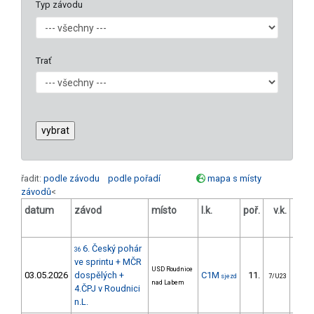
Typ závodu
Trať
řadit:
podle závodu
podle pořadí
mapa s místy
závodů
<
datum
závod
místo
l.k.
poř.
v.k.
ods
6. Český pohár
36
ve sprintu + MČR
USD Roudnice
03.05.2026
dospělých +
C1M
11.
4
sjezd
7/U23
nad Labem
4.ČPJ v Roudnici
n.L.