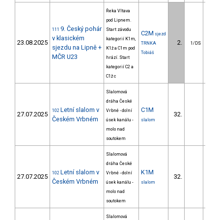
Řeka Vltava
pod Lipnem.
9. Český pohár
111
Start závodu
C2M
sjezd
v klasickém
kategorií K1m,
23.08.2025
2.
16
TRNKA
1/DS
sjezdu na Lipně +
K1ž a C1m pod
Tobiáš
MČR U23
hrází. Start
kategorií C2 a
C1ž c
Slalomová
dráha České
Letní slalom v
C1M
102
Vrbné - dolní
27.07.2025
32.
27
Českém Vrbném
úsek kanálu -
slalom
molo nad
soutokem
Slalomová
dráha České
Letní slalom v
K1M
102
Vrbné - dolní
27.07.2025
32.
16
Českém Vrbném
úsek kanálu -
slalom
molo nad
soutokem
Slalomová