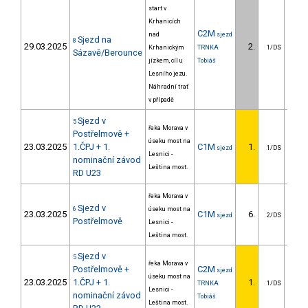
start v
Krhanicích
C2M
nad
sjezd
Sjezd na
8
29.03.2025
2.
25
Krhanickým
TRNKA
1/DS
Sázavě/Berounce
jízkem, cíl u
Tobiáš
Lesního jezu.
Náhradní trať
v případě
Sjezd v
5
řeka Morava v
Postřelmově +
úseku most na
23.03.2025
1.ČPJ + 1.
C1M
1.
sjezd
1/DS
Lesnici -
nominační závod
Leština most.
RD U23
řeka Morava v
Sjezd v
6
úseku most na
23.03.2025
C1M
6.
40
sjezd
2/DS
Postřelmově
Lesnici -
Leština most.
Sjezd v
5
řeka Morava v
Postřelmově +
C2M
sjezd
úseku most na
23.03.2025
1.ČPJ + 1.
1.
TRNKA
1/DS
Lesnici -
nominační závod
Tobiáš
Leština most.