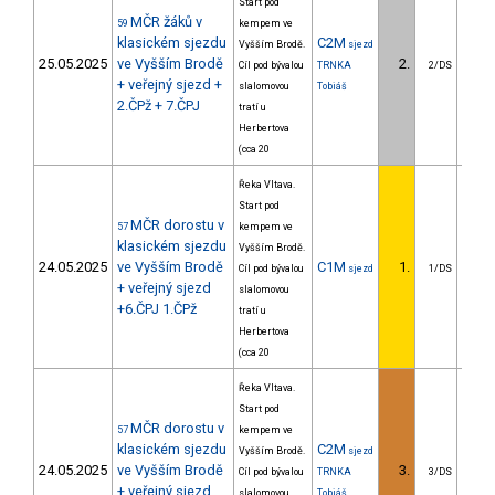
Start pod
MČR žáků v
59
kempem ve
klasickém sjezdu
C2M
Vyšším Brodě.
sjezd
25.05.2025
ve Vyšším Brodě
2.
6
Cíl pod bývalou
TRNKA
2/DS
+ veřejný sjezd +
slalomovou
Tobiáš
2.ČPž + 7.ČPJ
tratí u
Herbertova
(cca 20
Řeka Vltava.
Start pod
MČR dorostu v
57
kempem ve
klasickém sjezdu
Vyšším Brodě.
24.05.2025
ve Vyšším Brodě
C1M
1.
Cíl pod bývalou
sjezd
1/DS
+ veřejný sjezd
slalomovou
+6.ČPJ 1.ČPž
tratí u
Herbertova
(cca 20
Řeka Vltava.
Start pod
MČR dorostu v
57
kempem ve
klasickém sjezdu
C2M
Vyšším Brodě.
sjezd
24.05.2025
ve Vyšším Brodě
3.
27
Cíl pod bývalou
TRNKA
3/DS
+ veřejný sjezd
slalomovou
Tobiáš