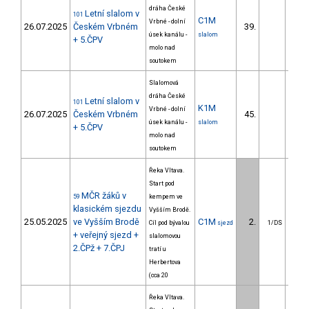
dráha České
Letní slalom v
101
C1M
Vrbné - dolní
26.07.2025
Českém Vrbném
39.
21
úsek kanálu -
slalom
+ 5.ČPV
molo nad
soutokem
Slalomová
dráha České
Letní slalom v
101
K1M
Vrbné - dolní
26.07.2025
Českém Vrbném
45.
16
úsek kanálu -
slalom
+ 5.ČPV
molo nad
soutokem
Řeka Vltava.
Start pod
MČR žáků v
59
kempem ve
klasickém sjezdu
Vyšším Brodě.
25.05.2025
ve Vyšším Brodě
C1M
2.
2
Cíl pod bývalou
sjezd
1/DS
+ veřejný sjezd +
slalomovou
2.ČPž + 7.ČPJ
tratí u
Herbertova
(cca 20
Řeka Vltava.