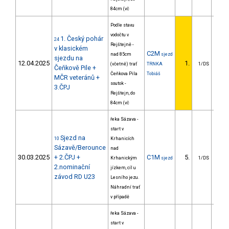
84cm (vč
Podle stavu
vodočtu v
1. Český pohár
24
Rejštejně -
v klasickém
C2M
nad 85cm
sjezd
sjezdu na
12.04.2025
1.
(včetně) trať
TRNKA
1/DS
Čeňkově Pile +
Čeňkova Pila
Tobiáš
MČR veteránů +
soutok -
3.ČPJ
Rejštejn, do
84cm (vč
řeka Sázava -
start v
Sjezd na
10
Krhanicích
Sázavě/Berounce
nad
30.03.2025
+ 2.ČPJ +
C1M
5.
16
Krhanickým
sjezd
1/DS
2.nominační
jízkem, cíl u
závod RD U23
Lesního jezu.
Náhradní trať
v případě
řeka Sázava -
start v