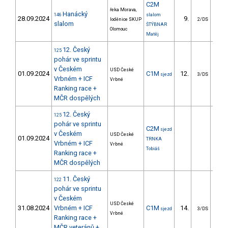
C2M
řeka Morava,
Hanácký
146
slalom
28.09.2024
9.
31
loděnice SKUP
2/DS
slalom
ŠTÝBNAR
Olomouc
Matěj
12. Český
125
pohár ve sprintu
v Českém
USD České
01.09.2024
C1M
12.
3
sjezd
3/DS
Vrbném + ICF
Vrbné
Ranking race +
MČR dospělých
12. Český
125
pohár ve sprintu
C2M
sjezd
v Českém
USD České
01.09.2024
TRNKA
Vrbném + ICF
Vrbné
Tobiáš
Ranking race +
MČR dospělých
11. Český
122
pohár ve sprintu
v Českém
USD České
31.08.2024
Vrbném + ICF
C1M
14.
2
sjezd
3/DS
Vrbné
Ranking race +
MČR veteránů +