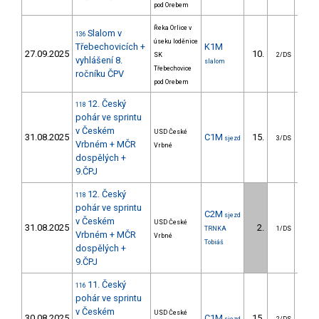
pod Orebem
Řeka Orlice v
Slalom v
136
úseku loděnice
Třebechovicích +
K1M
27.09.2025
10.
8
SK
2/DS
vyhlášení 8.
slalom
Třebechovice
ročníku ČPV
pod Orebem
12. Český
118
pohár ve sprintu
v Českém
USD České
31.08.2025
C1M
15.
3
sjezd
3/DS
Vrbném + MČR
Vrbné
dospělých +
9.ČPJ
12. Český
118
pohár ve sprintu
C2M
sjezd
v Českém
USD České
31.08.2025
2.
0
TRNKA
1/DS
Vrbném + MČR
Vrbné
Tobiáš
dospělých +
9.ČPJ
11. Český
116
pohár ve sprintu
v Českém
USD České
30.08.2025
C1M
15.
3