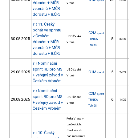
sjezd
2/DS
Vrbném + MČR
Vrbné
veteránů + MČR
dorostu + 8.ČPJ
11. Český
116
pohár ve sprintu
C2M
sjezd
v Českém
USD České
30.08.2025
8.
3
TRNKA
3/DS
Vrbném + MČR
Vrbné
Tobiáš
veteránů + MČR
dorostu + 8.ČPJ
Nominační
114
sprint RD pro MS
USD České
29.08.2025
C1M
5.
3
sjezd
2/DS
+ veřejný závod v
Vrbné
Českém Vrbném
Nominační
114
C2M
sjezd
sprint RD pro MS
USD České
29.08.2025
6.
0
TRNKA
1/DS
+ veřejný závod v
Vrbné
Tobiáš
Českém Vrbném
Řeka Vltava v
Loučovicích.
Start závodu
10. Český
112
nad mostem v