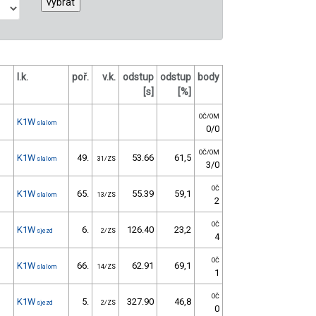
l.k.
poř.
v.k.
odstup
odstup
body
[s]
[%]
OČ/OM
K1W
slalom
0/0
OČ/OM
K1W
49.
53.66
61,5
slalom
31/ZS
3/0
OČ
K1W
65.
55.39
59,1
slalom
13/ZS
2
OČ
K1W
6.
126.40
23,2
sjezd
2/ZS
4
OČ
K1W
66.
62.91
69,1
slalom
14/ZS
1
OČ
K1W
5.
327.90
46,8
sjezd
2/ZS
0