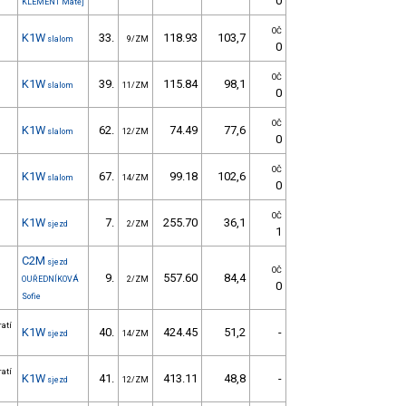
0
KLEMENT Matěj
OČ
K1W
33.
118.93
103,7
slalom
9/ZM
0
OČ
K1W
39.
115.84
98,1
slalom
11/ZM
0
OČ
K1W
62.
74.49
77,6
slalom
12/ZM
0
OČ
K1W
67.
99.18
102,6
slalom
14/ZM
0
OČ
K1W
7.
255.70
36,1
sjezd
2/ZM
1
C2M
sjezd
OČ
9.
557.60
84,4
OUŘEDNÍKOVÁ
2/ZM
0
Sofie
ratí
K1W
40.
424.45
51,2
-
sjezd
14/ZM
ratí
K1W
41.
413.11
48,8
-
sjezd
12/ZM