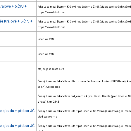
rálové + 6.ČPJ +
řeka Labe mezi Dvorem Králové nad Labem a Žirčí. (viz webové stránky závod
https://www.lokotrutno
e Králové + 5.ČPJ +
řeka Labe mezi Dvorem Králové nad Labem a Žirčí. (viz webové stránky závod
https://www.lokotrutno
loděnice KVS
loděnice KVS
stejně jako závod č.39
Český Krumlov, řeka Vltava. Start u Jezu Rechle - nad loděnicí SK Vltava (ř.km
284,7 ), Cíl pod lodě
Český Krumlov, řeka Vltava pod jezem s krytou lávkou Rechle (před loděnicí S
Vltava) ř.km 284,8
 sjezdu + přebor JČ
Český Krumlov, řeka Vltava. Start pod loděnicí SK Vltava (ř.km 284,4 ), Cíl cca 
před soutokem s
 sjezdu + přebor JČ
Český Krumlov, řeka Vltava. Start pod loděnicí SK Vltava (ř.km 284,4 ), Cíl cca 