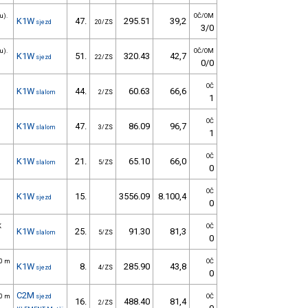
u).
OČ/OM
K1W
47.
295.51
39,2
sjezd
20/ZS
3/0
u).
OČ/OM
K1W
51.
320.43
42,7
sjezd
22/ZS
0/0
OČ
K1W
44.
60.63
66,6
slalom
2/ZS
1
OČ
K1W
47.
86.09
96,7
slalom
3/ZS
1
OČ
K1W
21.
65.10
66,0
slalom
5/ZS
0
OČ
K1W
15.
3556.09
8.100,4
sjezd
0
K
OČ
K1W
25.
91.30
81,3
slalom
5/ZS
0
50 m
OČ
K1W
8.
285.90
43,8
sjezd
4/ZS
0
C2M
50 m
sjezd
OČ
16.
488.40
81,4
2/ZS