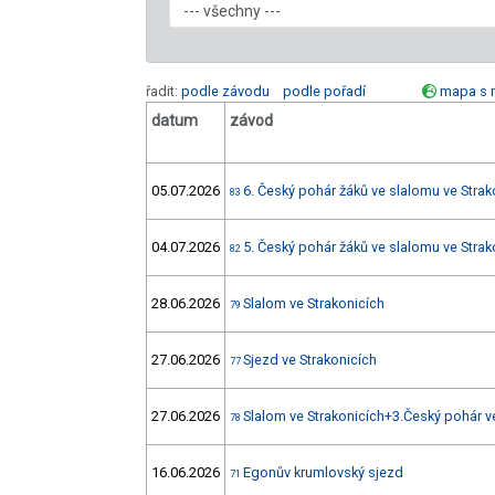
řadit:
podle závodu
podle pořadí
mapa s 
datum
závod
05.07.2026
6. Český pohár žáků ve slalomu ve Strak
83
04.07.2026
5. Český pohár žáků ve slalomu ve Strak
82
28.06.2026
Slalom ve Strakonicích
79
27.06.2026
Sjezd ve Strakonicích
77
27.06.2026
Slalom ve Strakonicích+3.Český pohár v
78
16.06.2026
Egonův krumlovský sjezd
71