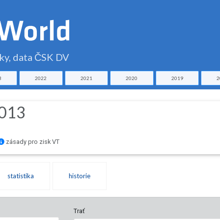
čky, data ČSK DV
3
2022
2021
2020
2019
2
2013
zásady pro zisk VT
statistika
historie
Trať