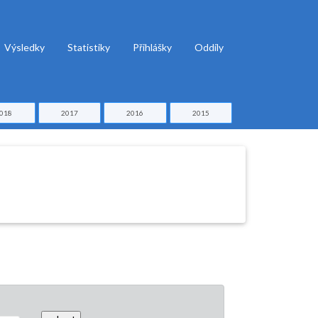
Výsledky
Statistiky
Přihlášky
Oddíly
018
2017
2016
2015