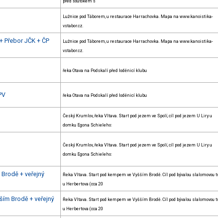
před soutokem s
Lužnice pod Táborem, u restaurace Harrachovka. Mapa na www.kanoistika-
vstabor.cz.
 + Přebor JČK + ČP
Lužnice pod Táborem, u restaurace Harrachovka. Mapa na www.kanoistika-
vstabor.cz.
řeka Otava na Podskalí před loděnicí klubu
PV
řeka Otava na Podskalí před loděnicí klubu
Český Krumlov, řeka Vltava. Start pod jezem ve Spolí, cíl pod jezem U Liry u
domku Egona Schieleho:
Český Krumlov, řeka Vltava. Start pod jezem ve Spolí, cíl pod jezem U Liry u
domku Egona Schieleho:
 Brodě + veřejný
Řeka Vltava. Start pod kempem ve Vyšším Brodě. Cíl pod bývalou slalomovou t
u Herbertova (cca 20
ším Brodě + veřejný
Řeka Vltava. Start pod kempem ve Vyšším Brodě. Cíl pod bývalou slalomovou t
u Herbertova (cca 20