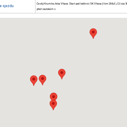
Český Krumlov, řeka Vltava. Start pod loděnicí SK Vltava (ř.km 284,4 ), Cíl cca 
e sjezdu
před soutokem s