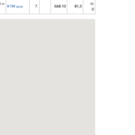
50 m
OČ
K1W
7.
668.10
81,5
sjezd
0