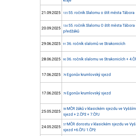
kraje
21.09.2025
55. ročník Slalomu o štít města Tábora
135
55. ročník Slalomu O štít města Tábora
134
20.09.2025
předžáků
29.06.2025
36. ročník slalomů ve Strakonicích
91
28.06.2025
36. ročník slalomu ve Strakonicích + 4.Č
90
17.06.2025
Egonův krumlovský sjezd
79
17.06.2025
Egonův krumlovský sjezd
79
MČR žáků v klasickém sjezdu ve Vyšším
59
25.05.2025
sjezd + 2.ČPž + 7.ČPJ
MČR dorostu v klasickém sjezdu ve Vyš
57
24.05.2025
sjezd +6.ČPJ 1.ČPž