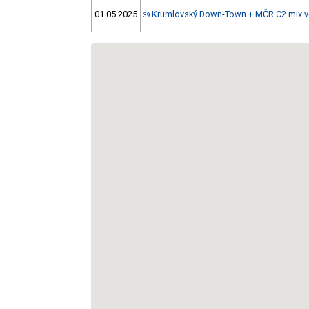
01.05.2025
Krumlovský Down-Town + MČR C2 mix v
39