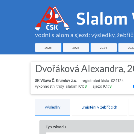
vodní slalom a sjezd: výsledky, žebří
2026
2025
2024
202
Dvořáková Alexandra, 
SK Vltava Č. Krumlov z.s.
registrační číslo: 024124
výkonnostní třídy
slalom
K1:
3
sjezd
K1:
3
výsledky
umístění v žebříčcích
Typ závodu