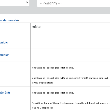
místy závodů
<
místo
onicích
onicích
řeka Otava na Podskalí před loděnicí klubu
řeka Otava na Podskalí před loděnicí klubu; start v místě startu slalomu, pod
lávkou pro pěší otočka
eteránů
řeka Otava na Podskalí před loděnicí klubu
Český Krumlov, řeka Vltava. Start u domku Egona Schieleho; cíl pod mostem v
lokalitě U Trojice - htt