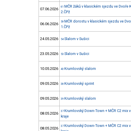
MČR žáků v klasickém sjezdu ve Dvoře K
61
07.06.2026
2.ČPž
MČR dorostu v klasickém sjezdu ve Dvoř
59
06.06.2026
1.ČPž
24.05.2026
Slalom v Sušici
54
23.05.2026
Slalom v Sušici
53
10.05.2026
Krumlovský slalom
40
09.05.2026
Krumlovský sprint
38
09.05.2026
Krumlovský slalom
39
Krumlovský Down-Town + MČR C2 mix ve
37
08.05.2026
kraje
Krumlovský Down-Town + MČR C2 mix ve
37
08.05.2026