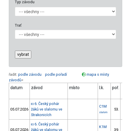
Typ závodu
Trať
řadit:
podle závodu
podle pořadí
mapa s místy
závodů
<
datum
závod
místo
l.k.
poř.
v.k.
6. Český pohár
83
C1M
05.07.2026
žáků ve slalomu ve
53.
39/ZS
slalom
Strakonicích
6. Český pohár
83
K1M
05.07.2026
žáků ve slalomu ve
39.
33/ZS