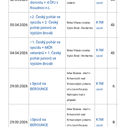
8/ZS
dorostu + 4.ČPJ v
Labem
sjezd
Roudnici n.L.
2. Český pohár ve
9
sjezdu + 2. Český
K1M
Řeka Vltava v úseku
05.04.2026
43.
2/ZS
pohár juniorů ve
Vyšší Brod - Herbertov
sjezd
Vyšším Brodě
1. Český pohár ve
7
sjezdu + MČR
K1M
Řeka Vltava v úseku
04.04.2026
veteránů + 1. Český
43.
2/ZS
Vyšší Brod - Herbertov
sjezd
pohár juniorů ve
Vyšším Brodě
řeka Sázava - start v
Krhanicích nad
Sjezd na
K1M
6
Krhanickým jízkem,
29.03.2026
6.
1/ZS
BEROUNCE
cíl u Lesního jezu.
sjezd
Náhradní trať v
případě
řeka Sázava - start v
Krhanicích nad
Sjezd na
K1M
5
Krhanickým jízkem,
29.03.2026
8.
1/ZS
BEROUNCE
cíl u Lesního jezu.
sjezd