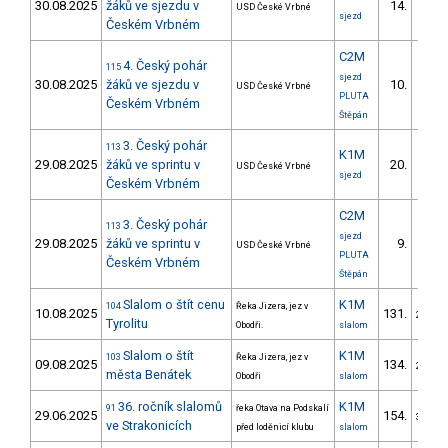
30.08.2025
žáků ve sjezdu v
14.
USD České Vrbné
4/ZM
sjezd
Českém Vrbném
C2M
4. Český pohár
115
sjezd
30.08.2025
žáků ve sjezdu v
10.
USD České Vrbné
7/ZS
PLUTA
Českém Vrbném
Štěpán
3. Český pohár
113
K1M
29.08.2025
žáků ve sprintu v
20.
USD České Vrbné
5/ZM
sjezd
Českém Vrbném
C2M
3. Český pohár
113
sjezd
29.08.2025
žáků ve sprintu v
9.
USD České Vrbné
6/ZS
PLUTA
Českém Vrbném
Štěpán
Slalom o štít cenu
K1M
104
Řeka Jizera, jez v
10.08.2025
131.
23/ZM
Tyrolitu
Obodři.
slalom
Slalom o štít
K1M
103
Řeka Jizera, jez v
09.08.2025
134.
20/ZM
města Benátek
Obodři
slalom
36. ročník slalomů
K1M
91
řeka Otava na Podskalí
29.06.2025
154.
31/ZM
ve Strakonicích
před loděnicí klubu
slalom