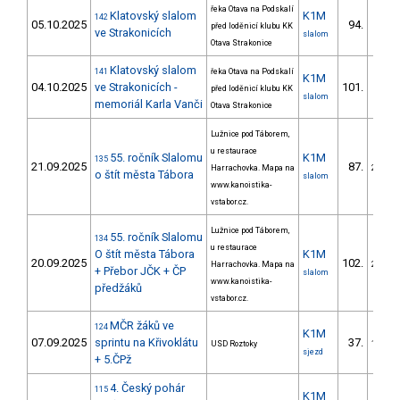
řeka Otava na Podskalí
Klatovský slalom
K1M
142
05.10.2025
94.
před loděnicí klubu KK
ve Strakonicích
slalom
Otava Strakonice
Klatovský slalom
141
řeka Otava na Podskalí
K1M
04.10.2025
ve Strakonicích -
101.
před loděnicí klubu KK
slalom
memoriál Karla Vanči
Otava Strakonice
Lužnice pod Táborem,
u restaurace
55. ročník Slalomu
K1M
135
21.09.2025
87.
Harrachovka. Mapa na
24/ZM
o štít města Tábora
slalom
www.kanoistika-
vstabor.cz.
Lužnice pod Táborem,
55. ročník Slalomu
134
u restaurace
O štít města Tábora
K1M
20.09.2025
102.
Harrachovka. Mapa na
28/ZM
+ Přebor JČK + ČP
slalom
www.kanoistika-
předžáků
vstabor.cz.
MČR žáků ve
124
K1M
07.09.2025
sprintu na Křivoklátu
37.
USD Roztoky
11/ZM
sjezd
+ 5.ČPž
4. Český pohár
115
K1M