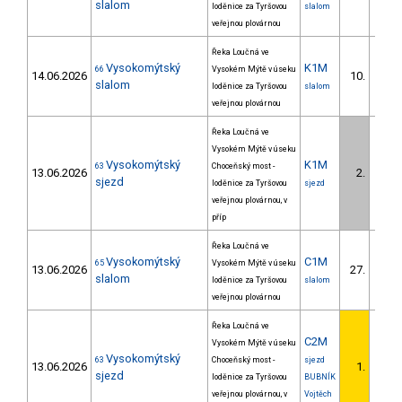
slalom
loděnice za Tyršovou
slalom
veřejnou plovárnou
Řeka Loučná ve
Vysokomýtský
K1M
66
Vysokém Mýtě v úseku
14.06.2026
10.
1/ZS
slalom
loděnice za Tyršovou
slalom
veřejnou plovárnou
Řeka Loučná ve
Vysokém Mýtě v úseku
Vysokomýtský
K1M
63
Choceňský most -
13.06.2026
2.
1/ZS
sjezd
loděnice za Tyršovou
sjezd
veřejnou plovárnou, v
příp
Řeka Loučná ve
Vysokomýtský
C1M
65
Vysokém Mýtě v úseku
13.06.2026
27.
7/ZS
slalom
loděnice za Tyršovou
slalom
veřejnou plovárnou
Řeka Loučná ve
C2M
Vysokém Mýtě v úseku
Vysokomýtský
63
Choceňský most -
sjezd
13.06.2026
1.
sjezd
loděnice za Tyršovou
BUBNÍK
veřejnou plovárnou, v
Vojtěch