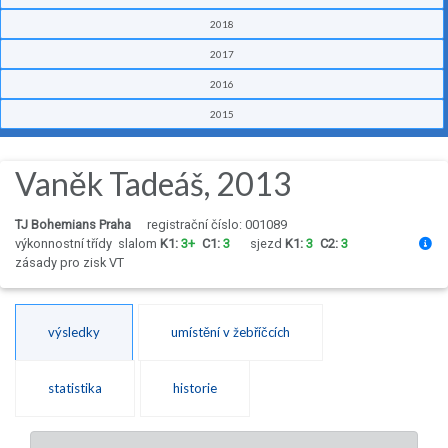
2018
2017
2016
2015
Vaněk Tadeáš, 2013
TJ Bohemians Praha
registrační číslo: 001089
výkonnostní třídy
slalom
K1:
3+
C1:
3
sjezd
K1:
3
C2:
3
zásady pro zisk VT
výsledky
umístění v žebříčcích
statistika
historie