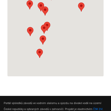
Portál výsledků závodů ve vodním slalomu a sjezdu na divoké vodě na území
České republiky a vybraných závodů v zahraničí. Projekt je vlastnictvím
ČSK DV
.