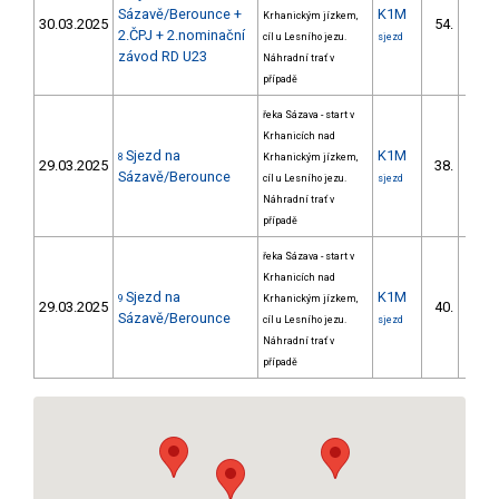
Sázavě/Berounce +
K1M
Krhanickým jízkem,
30.03.2025
54.
2/ZM
2.ČPJ + 2.nominační
cíl u Lesního jezu.
sjezd
závod RD U23
Náhradní trať v
případě
řeka Sázava - start v
Krhanicích nad
Sjezd na
K1M
8
Krhanickým jízkem,
29.03.2025
38.
2/ZM
Sázavě/Berounce
cíl u Lesního jezu.
sjezd
Náhradní trať v
případě
řeka Sázava - start v
Krhanicích nad
Sjezd na
K1M
9
Krhanickým jízkem,
29.03.2025
40.
2/ZM
Sázavě/Berounce
cíl u Lesního jezu.
sjezd
Náhradní trať v
případě