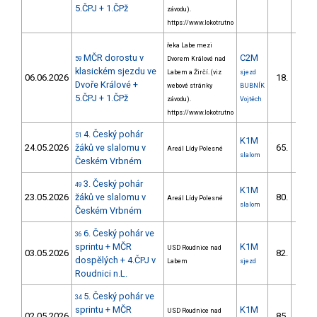
5.ČPJ + 1.ČPž
závodu).
https://www.lokotrutno
řeka Labe mezi
MČR dorostu v
C2M
59
Dvorem Králové nad
klasickém sjezdu ve
Labem a Žirčí. (viz
sjezd
06.06.2026
18.
6/ZS
Dvoře Králové +
webové stránky
BUBNÍK
5.ČPJ + 1.ČPž
závodu).
Vojtěch
https://www.lokotrutno
4. Český pohár
51
K1M
24.05.2026
žáků ve slalomu v
65.
Areál Lídy Polesné
48/ZS
slalom
Českém Vrbném
3. Český pohár
49
K1M
23.05.2026
žáků ve slalomu v
80.
Areál Lídy Polesné
54/ZS
slalom
Českém Vrbném
6. Český pohár ve
36
sprintu + MČR
K1M
USD Roudnice nad
03.05.2026
82.
8/ZS
dospělých + 4.ČPJ v
Labem
sjezd
Roudnici n.L.
5. Český pohár ve
34
sprintu + MČR
K1M
USD Roudnice nad
02.05.2026
85.