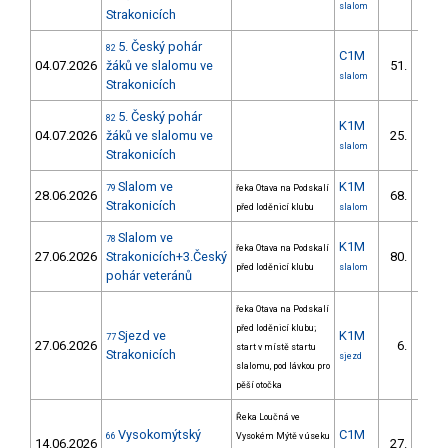
slalom
Strakonicích
5. Český pohár
82
C1M
04.07.2026
žáků ve slalomu ve
51.
38/ZS
slalom
Strakonicích
5. Český pohár
82
K1M
04.07.2026
žáků ve slalomu ve
25.
19/ZS
slalom
Strakonicích
Slalom ve
K1M
79
řeka Otava na Podskalí
28.06.2026
68.
20/ZS
Strakonicích
před loděnicí klubu
slalom
Slalom ve
78
K1M
řeka Otava na Podskalí
27.06.2026
Strakonicích+3.Český
80.
22/ZS
před loděnicí klubu
slalom
pohár veteránů
řeka Otava na Podskalí
před loděnicí klubu;
Sjezd ve
K1M
77
27.06.2026
6.
start v místě startu
1/ZS
Strakonicích
sjezd
slalomu, pod lávkou pro
pěší otočka
Řeka Loučná ve
Vysokomýtský
C1M
66
Vysokém Mýtě v úseku
14.06.2026
27.
7/ZS