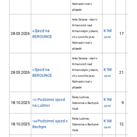
Náhradní trať v
případě
řeka Sázava - start v
Krhanicích nad
Sjezd na
K1M
4
Krhanickým jízkem,
28.03.2026
17.
1/ZS
BEROUNCE
cíl u Lesního jezu.
sjezd
Náhradní trať v
případě
řeka Sázava - start v
Krhanicích nad
Sjezd na
K1M
3
Krhanickým jízkem,
28.03.2026
21.
1/ZS
BEROUNCE
cíl u Lesního jezu.
sjezd
Náhradní trať v
případě
Řeka Lužnice,
Podzimní sjezd
K1M
151
18.10.2025
9.
Dobronice u Bechyně-
1/ZM
na Lužnici
sjezd
Hutě
Řeka Lužnice,
Podzimní sjezd v
K1M
144
18.10.2025
12.
Dobronice u Bechyně-
2/ZM
Bechyni
sjezd
Hutě