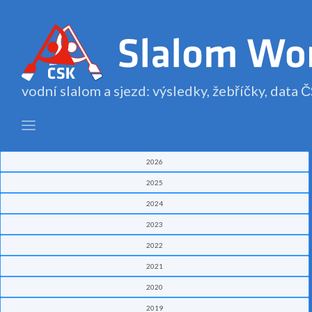
vodní slalom a sjezd: výsledky, žebříčky, data
2026
2025
2024
2023
2022
2021
2020
2019