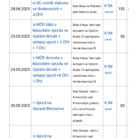
36. ročník slalomu
90
K1M
řeka Otava na Podskalí
28.06.2025
ve Strakonicích +
153.
29/ZM
před loděnicí klubu
slalom
4.ČPV
MČR žáků v
59
Řeka Vltava. Start pod
klasickém sjezdu ve
kempem ve Vyšším
K1M
25.05.2025
Vyšším Brodě +
56.
Brodě. Cíl pod bývalou
8/ZM
sjezd
veřejný sjezd + 2.ČPž
slalomovou tratí u
+ 7.ČPJ
Herbertova (cca 20
MČR dorostu v
57
Řeka Vltava. Start pod
klasickém sjezdu ve
kempem ve Vyšším
K1M
24.05.2025
Vyšším Brodě +
Brodě. Cíl pod bývalou
sjezd
veřejný sjezd +6.ČPJ
slalomovou tratí u
1.ČPž
Herbertova (cca 20
řeka Sázava - start v
Krhanicích nad
Sjezd na
K1M
11
Krhanickým jízkem,
30.03.2025
30.
1/ZM
Sázavě/Berounce
cíl u Lesního jezu.
sjezd
Náhradní trať v
případě
řeka Sázava - start v
Sjezd na
10
Krhanicích nad