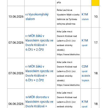
příp
Řeka Loučná ve
Vysokomýtský
K1M
65
Vysokém Mýtě v úseku
13.06.2026
10.
1/ZS
slalom
loděnice za Tyršovou
slalom
veřejnou plovárnou
řeka Labe mezi
MČR žáků v
61
Dvorem Králové nad
klasickém sjezdu ve
K1M
Labem a Žirčí. (viz
07.06.2026
17.
3/ZS
Dvoře Králové +
webové stránky
sjezd
6.ČPJ + 2.ČPž
závodu).
https://www.lokotrutno
řeka Labe mezi
MČR žáků v
C2M
61
Dvorem Králové nad
klasickém sjezdu ve
Labem a Žirčí. (viz
sjezd
07.06.2026
18.
8/ZS
Dvoře Králové +
webové stránky
BUBNÍK
6.ČPJ + 2.ČPž
závodu).
Vojtěch
https://www.lokotrutno
řeka Labe mezi
MČR dorostu v
59
Dvorem Králové nad
klasickém sjezdu ve
K1M
Labem a Žirčí. (viz
06.06.2026
18.
3/ZS
Dvoře Králové +
webové stránky
sjezd